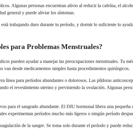
icos. Algunas personas encuentran alivio al reducir la cafeína, el alcoh
ud general y puede aliviar los síntomas.
tá trabajando duro durante tu período, y dormir lo suficiente lo ayuda 
les para Problemas Menstruales?
édicos pueden ayudar a manejar las preocupaciones menstruales. Tu méd
tos van desde medicamentos simples hasta procedimientos quirúrgicos.
era línea para períodos abundantes o dolorosos. Las píldoras anticoncep
ndo el revestimiento uterino y previniendo la ovulación. Algunas perso
tivos para el sangrado abundante. El DIU hormonal libera una pequeña c
ales experimentan períodos mucho más ligeros o ningún período despu
gulación de la sangre. Se toma solo durante el período y puede reducir