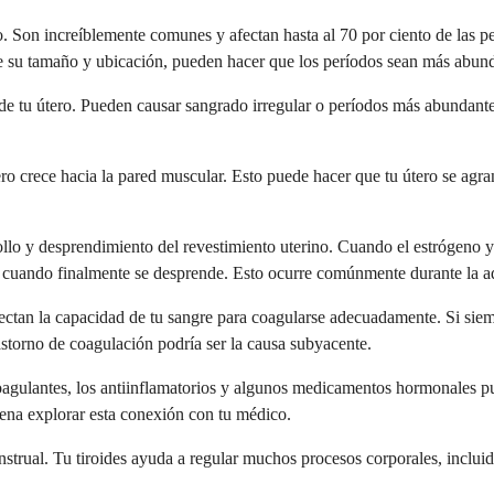
o. Son increíblemente comunes y afectan hasta al 70 por ciento de las 
de su tamaño y ubicación, pueden hacer que los períodos sean más abun
de tu útero. Pueden causar sangrado irregular o períodos más abundant
ro crece hacia la pared muscular. Esto puede hacer que tu útero se agr
llo y desprendimiento del revestimiento uterino. Cuando el estrógeno y 
 cuando finalmente se desprende. Esto ocurre comúnmente durante la ad
tan la capacidad de tu sangre para coagularse adecuadamente. Si siempr
astorno de coagulación podría ser la causa subyacente.
oagulantes, los antiinflamatorios y algunos medicamentos hormonales 
ena explorar esta conexión con tu médico.
strual. Tu tiroides ayuda a regular muchos procesos corporales, incluid