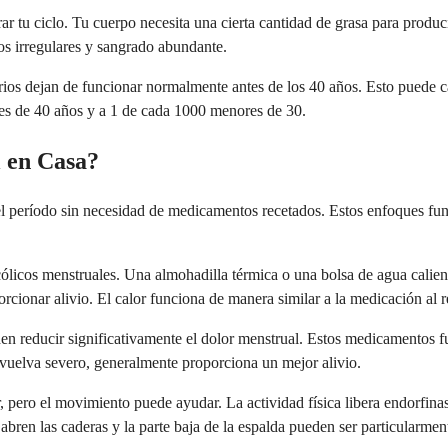
rar tu ciclo. Tu cuerpo necesita una cierta cantidad de grasa para pro
os irregulares y sangrado abundante.
rios dejan de funcionar normalmente antes de los 40 años. Esto puede ca
s de 40 años y a 1 de cada 1000 menores de 30.
 en Casa?
el período sin necesidad de medicamentos recetados. Estos enfoques fu
ólicos menstruales. Una almohadilla térmica o una bolsa de agua calient
rcionar alivio. El calor funciona de manera similar a la medicación al r
en reducir significativamente el dolor menstrual. Estos medicamentos 
 vuelva severo, generalmente proporciona un mejor alivio.
 pero el movimiento puede ayudar. La actividad física libera endorfinas
bren las caderas y la parte baja de la espalda pueden ser particularment