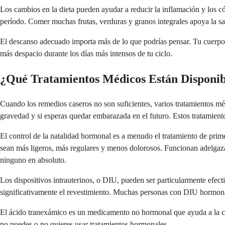
Los cambios en la dieta pueden ayudar a reducir la inflamación y los cól
período. Comer muchas frutas, verduras y granos integrales apoya la sal
El descanso adecuado importa más de lo que podrías pensar. Tu cuerpo es
más despacio durante los días más intensos de tu ciclo.
¿Qué Tratamientos Médicos Están Disponib
Cuando los remedios caseros no son suficientes, varios tratamientos m
gravedad y si esperas quedar embarazada en el futuro. Estos tratamien
El control de la natalidad hormonal es a menudo el tratamiento de prim
sean más ligeros, más regulares y menos dolorosos. Funcionan adelgaza
ninguno en absoluto.
Los dispositivos intrauterinos, o DIU, pueden ser particularmente efec
significativamente el revestimiento. Muchas personas con DIU hormon
El ácido tranexámico es un medicamento no hormonal que ayuda a la coa
no puedes o no quieres usar tratamientos hormonales.