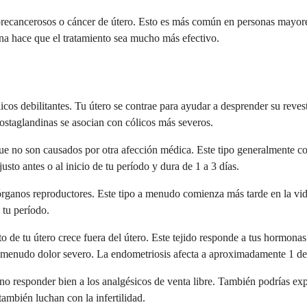
recancerosos o cáncer de útero. Esto es más común en personas mayores
ana hace que el tratamiento sea mucho más efectivo.
licos debilitantes. Tu útero se contrae para ayudar a desprender su reve
ostaglandinas se asocian con cólicos más severos.
que no son causados por otra afección médica. Este tipo generalmente 
sto antes o al inicio de tu período y dura de 1 a 3 días.
órganos reproductores. Este tipo a menudo comienza más tarde en la vida
 tu período.
to de tu útero crece fuera del útero. Este tejido responde a tus hormona
y a menudo dolor severo. La endometriosis afecta a aproximadamente 1 d
responder bien a los analgésicos de venta libre. También podrías experi
ambién luchan con la infertilidad.