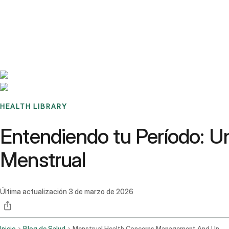
Benchmarks
Stories
FAQ
Sign up / Log in
HEALTH LIBRARY
Entendiendo tu Período: U
Menstrual
Última actualización
3 de marzo de 2026
Inicio
Blog de Salud
Menstrual Health Concerns Management And Underlying Issues