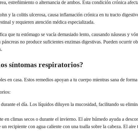
ea, estreñimiento o alternancia de ambos. Esta condición crónica afecta
hn y la colitis ulcerosa, causa inflamación crónica en tu tracto digest
testinal y requieren atención médica especializada.
nifica que tu estómago se vacía demasiado lento, causando náuseas y vó
 páncreas no produce suficientes enzimas digestivas. Pueden ocurrir obst
s.
os síntomas respiratorios?
s en casa. Estos remedios apoyan a tu cuerpo mientras sana de forma na
orios:
durante el día. Los líquidos diluyen la mucosidad, facilitando su elimina
en climas secos o durante el invierno. El aire húmedo ayuda a desconges
n recipiente con agua caliente con una toalla sobre la cabeza. El aire ti