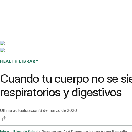
Benchmarks
Stories
FAQ
Sign up / Log in
HEALTH LIBRARY
Cuando tu cuerpo no se si
respiratorios y digestivos
Última actualización
3 de marzo de 2026
Inicio
Blog de Salud
Respiratory And Digestive Issues Home Remedies And When To See A Doctor