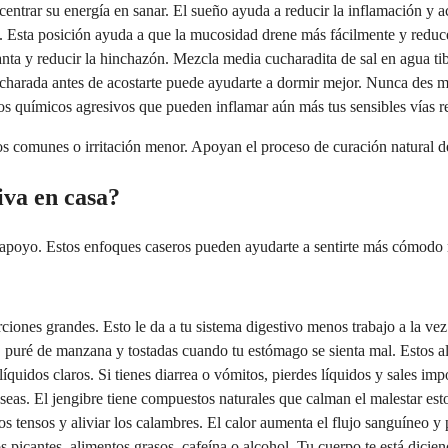
trar su energía en sanar. El sueño ayuda a reducir la inflamación y ace
 Esta posición ayuda a que la mucosidad drene más fácilmente y reduce
nta y reducir la hinchazón. Mezcla media cucharadita de sal en agua tibi
cucharada antes de acostarte puede ayudarte a dormir mejor. Nunca des 
os químicos agresivos que pueden inflamar aún más tus sensibles vías re
s comunes o irritación menor. Apoyan el proceso de curación natural de 
iva en casa?
apoyo. Estos enfoques caseros pueden ayudarte a sentirte más cómodo m
nes grandes. Esto le da a tu sistema digestivo menos trabajo a la vez
z, puré de manzana y tostadas cuando tu estómago se sienta mal. Estos a
quidos claros. Si tienes diarrea o vómitos, pierdes líquidos y sales im
áuseas. El jengibre tiene compuestos naturales que calman el malestar es
 tensos y aliviar los calambres. El calor aumenta el flujo sanguíneo y p
s picantes, alimentos grasos, cafeína o alcohol. Tu cuerpo te está dic