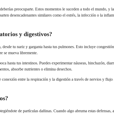
i deberías preocuparte. Estos momentos le suceden a todo el mundo, y l
rten desencadenantes similares como el estrés, la infección o la inflam
torios y digestivos?
, desde tu nariz y garganta hasta tus pulmones. Esto incluye congestión, 
aire se mueva libremente.
 boca hasta tus intestinos. Puedes experimentar náuseas, hinchazón, dia
ntos, absorbe nutrientes o elimina desechos.
te conexión entre la respiración y la digestión a través de nervios y fl
os?
y protegiéndote de partículas dañinas. Cuando algo abruma estas defensas