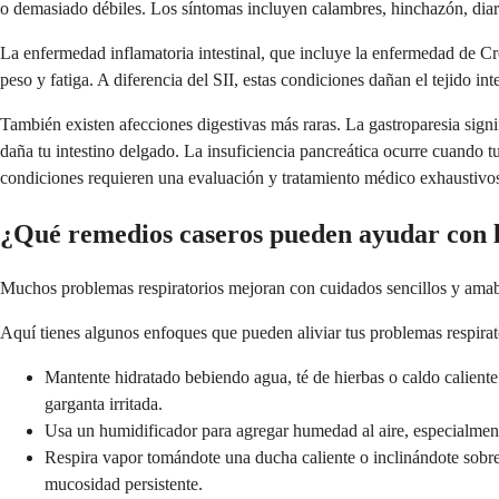
o demasiado débiles. Los síntomas incluyen calambres, hinchazón, diarr
La enfermedad inflamatoria intestinal, que incluye la enfermedad de Cro
peso y fatiga. A diferencia del SII, estas condiciones dañan el tejido in
También existen afecciones digestivas más raras. La gastroparesia sig
daña tu intestino delgado. La insuficiencia pancreática ocurre cuando tu
condiciones requieren una evaluación y tratamiento médico exhaustivo
¿Qué remedios caseros pueden ayudar con l
Muchos problemas respiratorios mejoran con cuidados sencillos y amable
Aquí tienes algunos enfoques que pueden aliviar tus problemas respirat
Mantente hidratado bebiendo agua, té de hierbas o caldo caliente 
garganta irritada.
Usa un humidificador para agregar humedad al aire, especialmente 
Respira vapor tomándote una ducha caliente o inclinándote sobre u
mucosidad persistente.