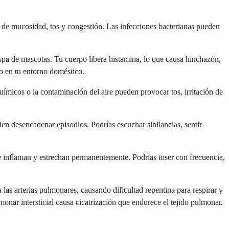
n de mucosidad, tos y congestión. Las infecciones bacterianas pueden
spa de mascotas. Tu cuerpo libera histamina, lo que causa hinchazón,
go en tu entorno doméstico.
químicos o la contaminación del aire pueden provocar tos, irritación de
ueden desencadenar episodios. Podrías escuchar sibilancias, sentir
e inflaman y estrechan permanentemente. Podrías toser con frecuencia,
s arterias pulmonares, causando dificultad repentina para respirar y
onar intersticial causa cicatrización que endurece el tejido pulmonar.