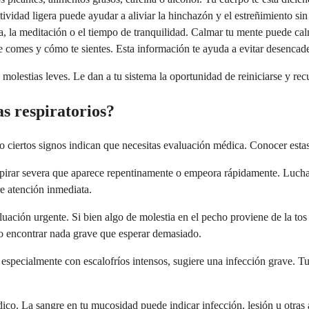
vidad ligera puede ayudar a aliviar la hinchazón y el estreñimiento sin 
nda, la meditación o el tiempo de tranquilidad. Calmar tu mente puede ca
ue comes y cómo te sientes. Esta información te ayuda a evitar desencade
molestias leves. Le dan a tu sistema la oportunidad de reiniciarse y rec
s respiratorios?
o ciertos signos indican que necesitas evaluación médica. Conocer estas
spirar severa que aparece repentinamente o empeora rápidamente. Luchar
re atención inmediata.
luación urgente. Si bien algo de molestia en el pecho proviene de la tos
no encontrar nada grave que esperar demasiado.
 especialmente con escalofríos intensos, sugiere una infección grave. Tu
édico. La sangre en tu mucosidad puede indicar infección, lesión u otras