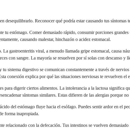
n desequilibrarlo. Reconocer qué podría estar causando tus síntomas te
nte tu estómago. Comer demasiado rápido, consumir porciones grandes o
ntamente, causando malestar, hinchazón o acidez estomacal.
o. La gastroenteritis viral, a menudo llamada gripe estomacal, causa náu
ces con sangre. La mayoría se resuelven por sí solas con descanso y lí
o y tu sistema digestivo se comunican constantemente a través de nervio
 Esta conexión explica por qué las situaciones nerviosas te revuelven el
es para digerir ciertos alimentos. La intolerancia a la lactosa significa
sencadenar síntomas similares. Estas difieren de las alergias porque no
do del estómago fluye hacia el esófago. Puedes sentir ardor en el pecho
 de forma inapropiada.
rente relacionado con la defecación. Tus intestinos se vuelven demasiad