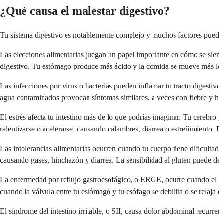
¿Qué causa el malestar digestivo?
Tu sistema digestivo es notablemente complejo y muchos factores puede
Las elecciones alimentarias juegan un papel importante en cómo se sie
digestivo. Tu estómago produce más ácido y la comida se mueve más le
Las infecciones por virus o bacterias pueden inflamar tu tracto digestiv
agua contaminados provocan síntomas similares, a veces con fiebre y he
El estrés afecta tu intestino más de lo que podrías imaginar. Tu cerebr
ralentizarse o acelerarse, causando calambres, diarrea o estreñimiento.
Las intolerancias alimentarias ocurren cuando tu cuerpo tiene dificultad
causando gases, hinchazón y diarrea. La sensibilidad al gluten puede de
La enfermedad por reflujo gastroesofágico, o ERGE, ocurre cuando el áci
cuando la válvula entre tu estómago y tu esófago se debilita o se relaja
El síndrome del intestino irritable, o SII, causa dolor abdominal recur