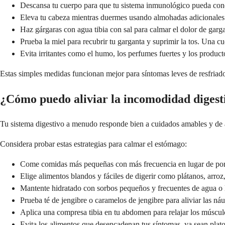
Descansa tu cuerpo para que tu sistema inmunológico pueda concen
Eleva tu cabeza mientras duermes usando almohadas adicionales.
Haz gárgaras con agua tibia con sal para calmar el dolor de garga
Prueba la miel para recubrir tu garganta y suprimir la tos. Una 
Evita irritantes como el humo, los perfumes fuertes y los product
Estas simples medidas funcionan mejor para síntomas leves de resfriado
¿Cómo puedo aliviar la incomodidad digest
Tu sistema digestivo a menudo responde bien a cuidados amables y de 
Considera probar estas estrategias para calmar el estómago:
Come comidas más pequeñas con más frecuencia en lugar de porcio
Elige alimentos blandos y fáciles de digerir como plátanos, arro
Mantente hidratado con sorbos pequeños y frecuentes de agua o lí
Prueba té de jengibre o caramelos de jengibre para aliviar las n
Aplica una compresa tibia en tu abdomen para relajar los músculos
Evita los alimentos que desencadenan tus síntomas, ya sean plato