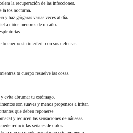
lera la recuperación de las infecciones.
 la tos nocturna.
a y haz gárgaras varias veces al día.
miel a niños menores de un año.
spiratorias.
tu cuerpo sin interferir con sus defensas.
ientras tu cuerpo resuelve las cosas.
 y evita abrumar tu estómago.
limentos son suaves y menos propensos a irritar.
portantes que deben reponerse.
tomacal y reducen las sensaciones de náuseas.
uede reducir las señales de dolor.
iendo lo que no puede manejar en este momento.