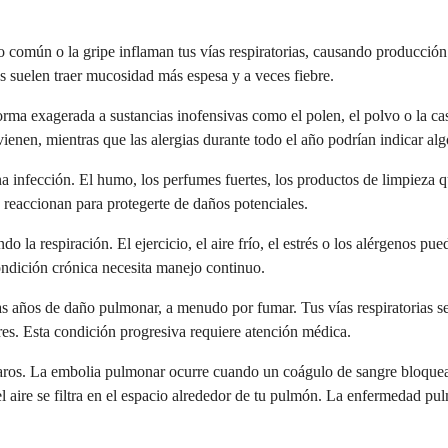
o común o la gripe inflaman tus vías respiratorias, causando producció
s suelen traer mucosidad más espesa y a veces fiebre.
rma exagerada a sustancias inofensivas como el polen, el polvo o la ca
vienen, mientras que las alergias durante todo el año podrían indicar al
guna infección. El humo, los perfumes fuertes, los productos de limpieza 
 y reaccionan para protegerte de daños potenciales.
do la respiración. El ejercicio, el aire frío, el estrés o los alérgenos p
condición crónica necesita manejo continuo.
s años de daño pulmonar, a menudo por fumar. Tus vías respiratorias s
res. Esta condición progresiva requiere atención médica.
ros. La embolia pulmonar ocurre cuando un coágulo de sangre bloquea la
aire se filtra en el espacio alrededor de tu pulmón. La enfermedad pulm