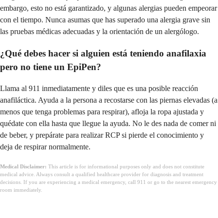
embargo, esto no está garantizado, y algunas alergias pueden empeorar
con el tiempo. Nunca asumas que has superado una alergia grave sin
las pruebas médicas adecuadas y la orientación de un alergólogo.
¿Qué debes hacer si alguien está teniendo anafilaxia
pero no tiene un EpiPen?
Llama al 911 inmediatamente y diles que es una posible reacción
anafiláctica. Ayuda a la persona a recostarse con las piernas elevadas (a
menos que tenga problemas para respirar), afloja la ropa ajustada y
quédate con ella hasta que llegue la ayuda. No le des nada de comer ni
de beber, y prepárate para realizar RCP si pierde el conocimiento y
deja de respirar normalmente.
Medical Disclaimer:
This article is for informational purposes only and does not constitute
medical advice. Always consult a qualified healthcare provider for diagnosis and treatment
decisions. If you are experiencing a medical emergency, call 911 or go to the nearest emergency
room immediately.