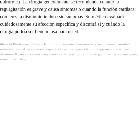
quirúrgica. La cirugía generalmente se recomienda cuando la
regurgitación es grave y causa síntomas o cuando la función cardíaca
comienza a disminuir, incluso sin síntomas. Su médico evaluará
cuidadosamente su afección específica y discutirá si y cuándo la
cirugía podría ser beneficiosa para usted.
Medical Disclaimer:
This article is for informational purposes only and does not constitute
medical advice. Always consult a qualified healthcare provider for diagnosis and treatment
decisions. If you are experiencing a medical emergency, call 911 or go to the nearest emergency
room immediately.