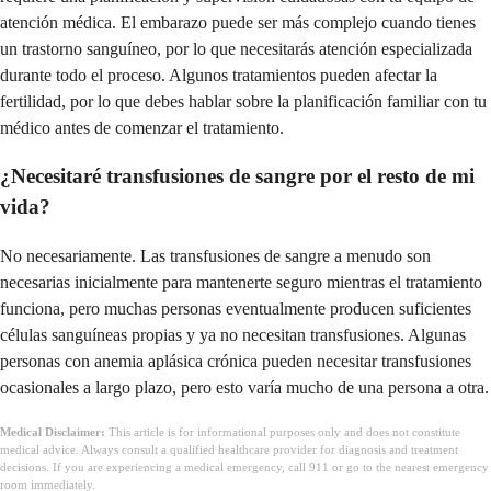
atención médica. El embarazo puede ser más complejo cuando tienes
un trastorno sanguíneo, por lo que necesitarás atención especializada
durante todo el proceso. Algunos tratamientos pueden afectar la
fertilidad, por lo que debes hablar sobre la planificación familiar con tu
médico antes de comenzar el tratamiento.
¿Necesitaré transfusiones de sangre por el resto de mi
vida?
No necesariamente. Las transfusiones de sangre a menudo son
necesarias inicialmente para mantenerte seguro mientras el tratamiento
funciona, pero muchas personas eventualmente producen suficientes
células sanguíneas propias y ya no necesitan transfusiones. Algunas
personas con anemia aplásica crónica pueden necesitar transfusiones
ocasionales a largo plazo, pero esto varía mucho de una persona a otra.
Medical Disclaimer:
This article is for informational purposes only and does not constitute
medical advice. Always consult a qualified healthcare provider for diagnosis and treatment
decisions. If you are experiencing a medical emergency, call 911 or go to the nearest emergency
room immediately.