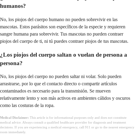
humanos?
No, los piojos del cuerpo humano no pueden sobrevivir en las
mascotas. Estos parásitos son específicos de la especie y requieren
sangre humana para sobrevivir. Tus mascotas no pueden contraer
piojos del cuerpo de ti, ni tú puedes contraer piojos de tus mascotas.
¿Los piojos del cuerpo saltan o vuelan de persona a
persona?
No, los piojos del cuerpo no pueden saltar ni volar. Solo pueden
arrastrarse, por lo que el contacto directo o compartir artículos
contaminados es necesario para la transmisión. Se mueven
relativamente lento y son más activos en ambientes cálidos y oscuros
como las costuras de la ropa.
Medical Disclaimer:
This article is for informational purposes only and does not constitute
medical advice. Always consult a qualified healthcare provider for diagnosis and treatment
decisions. If you are experiencing a medical emergency, call 911 or go to the nearest emergency
room immediately.