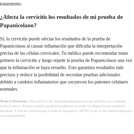
tratamiento.
¿Afecta la cervicitis los resultados de mi prueba de
Papanicolaou?
Sí, la cervicitis puede afectar los resultados de la prueba de
Papanicolaou al causar inflamación que dificulta la interpretación
precisa de las células cervicales. Tu médico puede recomendar tratar
primero la cervicitis y luego repetir la prueba de Papanicolaou una vez
que la inflamación se haya resuelto. Esto garantiza resultados más
precisos y reduce la posibilidad de necesitar pruebas adicionales
debido a cambios inflamatorios que oscurecen los patrones celulares
normales.
Medical Disclaimer:
This article is for informational purposes only and does not constitute
medical advice. Always consult a qualified healthcare provider for diagnosis and treatment
decisions. If you are experiencing a medical emergency, call 911 or go to the nearest emergency
room immediately.