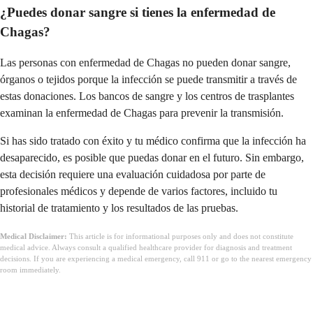
¿Puedes donar sangre si tienes la enfermedad de
Chagas?
Las personas con enfermedad de Chagas no pueden donar sangre,
órganos o tejidos porque la infección se puede transmitir a través de
estas donaciones. Los bancos de sangre y los centros de trasplantes
examinan la enfermedad de Chagas para prevenir la transmisión.
Si has sido tratado con éxito y tu médico confirma que la infección ha
desaparecido, es posible que puedas donar en el futuro. Sin embargo,
esta decisión requiere una evaluación cuidadosa por parte de
profesionales médicos y depende de varios factores, incluido tu
historial de tratamiento y los resultados de las pruebas.
Medical Disclaimer:
This article is for informational purposes only and does not constitute
medical advice. Always consult a qualified healthcare provider for diagnosis and treatment
decisions. If you are experiencing a medical emergency, call 911 or go to the nearest emergency
room immediately.