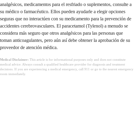
analgésicos, medicamentos para el resfriado o suplementos, consulte a
su médico o farmacéutico. Ellos pueden ayudarle a elegir opciones
seguras que no interactúen con su medicamento para la prevención de
accidentes cerebrovasculares. El paracetamol (Tylenol) a menudo se
considera más seguro que otros analgésicos para las personas que
toman anticoagulantes, pero aún así debe obtener la aprobación de su
proveedor de atención médica.
Medical Disclaimer:
This article is for informational purposes only and does not constitute
medical advice. Always consult a qualified healthcare provider for diagnosis and treatment
decisions. If you are experiencing a medical emergency, call 911 or go to the nearest emergency
room immediately.