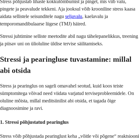
Stress põhjustab lihaste kokkutõmbumist ja pinget, mis viib valu,
pingete ja peavalude tekkeni. Aja jooksul võib krooniline stress kaasa
aidata sellistele seisunditele nagu
seljavalu
, kaelavalu ja
temporomandibulaarse liigese (TMJ) häired.
Stressi juhtimine selliste meetodite abil nagu tähelepanelikkus, treening
ja piisav uni on ülioluline üldise tervise säilitamiseks.
Stressi ja pearingluse tuvastamine: millal
abi otsida
Stress ja pearinglus on sageli omavahel seotud, kuid koos teiste
sümptomitega võivad need viidata varjatud terviseprobleemidele. On
oluline mõista, millal meditsiinilist abi otsida, et tagada õige
diagnoosimine ja ravi.
1.
Stressi põhjustatud pearinglus
Stress võib põhjustada pearinglust keha „võitle või põgene“ reaktsiooni