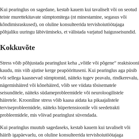
Kui pearinglus on sagedane, kestab kauem kui tavaliselt või on seotud
teiste murettekitavate sümptomitega (nt minestamine, segasus või
kõndimisraskused), on oluline konsulteerida tervishoiutöötajaga
põhjaliku uuringu läbiviimiseks, et välistada varjatud haigusseisundid.
Kokkuvõte
Stress võib põhjustada pearinglust keha „võitle või põgene“ reaktsiooni
kaudu, mis viib ajutise kerge peapöörituseni. Kui pearinglus aga püsib
või sellega kaasnevad sümptomid, näiteks tugev peavalu, rindkerevalu,
nägemishäired või kõnehäired, võib see viidata tõsisematele
seisunditele, näiteks südameprobleemidele või neuroloogilistele
häiretele. Krooniline stress võib kaasa aidata ka pikaajalistele
terviseprobleemidele, näiteks hüpertensioonile või seedetrakti
probleemidele, mis võivad pearinglust süvendada.
Kui pearinglus muutub sagedaseks, kestab kauem kui tavaliselt või
häirib igapäevaelu, on oluline konsulteerida tervishoiutöötajaga