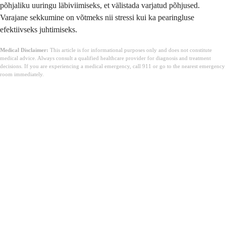
põhjaliku uuringu läbiviimiseks, et välistada varjatud põhjused.
Varajane sekkumine on võtmeks nii stressi kui ka pearingluse
efektiivseks juhtimiseks.
Medical Disclaimer:
This article is for informational purposes only and does not constitute
medical advice. Always consult a qualified healthcare provider for diagnosis and treatment
decisions. If you are experiencing a medical emergency, call 911 or go to the nearest emergency
room immediately.