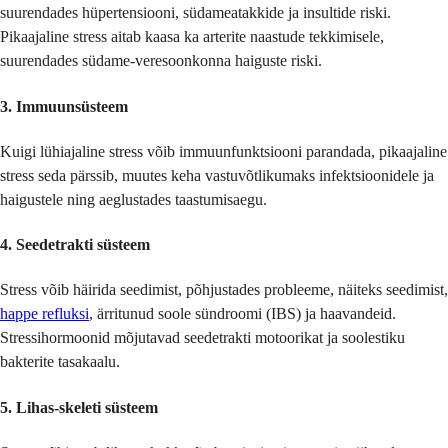
suurendades hüpertensiooni, südameatakkide ja insultide riski.
Pikaajaline stress aitab kaasa ka arterite naastude tekkimisele,
suurendades südame-veresoonkonna haiguste riski.
3.
Immuunsüsteem
Kuigi lühiajaline stress võib immuunfunktsiooni parandada, pikaajaline
stress seda pärssib, muutes keha vastuvõtlikumaks infektsioonidele ja
haigustele ning aeglustades taastumisaegu.
4.
Seedetrakti süsteem
Stress võib häirida seedimist, põhjustades probleeme, näiteks seedimist,
happe refluksi
, ärritunud soole sündroomi (IBS) ja haavandeid.
Stressihormoonid mõjutavad seedetrakti motoorikat ja soolestiku
bakterite tasakaalu.
5.
Lihas-skeleti süsteem