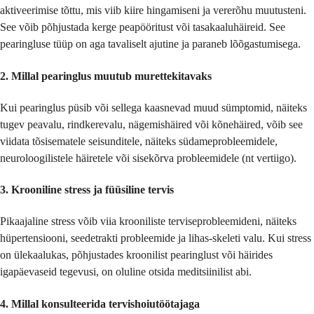
aktiveerimise tõttu, mis viib kiire hingamiseni ja vererõhu muutusteni.
See võib põhjustada kerge peapööritust või tasakaaluhäireid. See
pearingluse tüüp on aga tavaliselt ajutine ja paraneb lõõgastumisega.
2.
Millal pearinglus muutub murettekitavaks
Kui pearinglus püsib või sellega kaasnevad muud sümptomid, näiteks
tugev peavalu, rindkerevalu, nägemishäired või kõnehäired, võib see
viidata tõsisematele seisunditele, näiteks südameprobleemidele,
neuroloogilistele häiretele või sisekõrva probleemidele (nt vertiigo).
3.
Krooniline stress ja füüsiline tervis
Pikaajaline stress võib viia krooniliste terviseprobleemideni, näiteks
hüpertensiooni, seedetrakti probleemide ja lihas-skeleti valu. Kui stress
on ülekaalukas, põhjustades kroonilist pearinglust või häirides
igapäevaseid tegevusi, on oluline otsida meditsiinilist abi.
4.
Millal konsulteerida tervishoiutöötajaga