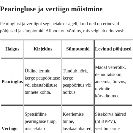
Pearingluse ja vertiigo mõistmine
Pearinglust ja vertiigot segi aetakse sageli, kuid neil on erinevad
põhjused ja sümptomid. Allpool on võrdlus, mis selgitab erinevusi:
Haigus
Kirjeldus
Sümptomid
Levinud põhjused
Madal vererõhk,
Üldine termin
Tundub nõrk,
dehüdratsioon,
kerge peapöörituse
kerge
Pearinglus
aneemia, ärevus,
või ebastabiilsuse
peapööritus või
ravimite
tunnete kohta.
nõrkus.
kõrvaltoimed.
Spetsiifiline
Keerlemise
Sisekõrva häired
pearingluse tüüp,
tunne,
(nt BPPV),
Vertiigo
mis tekitab
tasakaaluhäired,
vestibulaarne