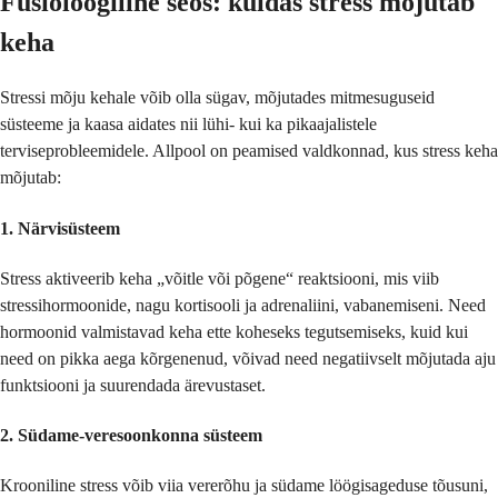
Füsioloogiline seos: kuidas stress mõjutab
keha
Stressi mõju kehale võib olla sügav, mõjutades mitmesuguseid
süsteeme ja kaasa aidates nii lühi- kui ka pikaajalistele
terviseprobleemidele. Allpool on peamised valdkonnad, kus stress keha
mõjutab:
1.
Närvisüsteem
Stress aktiveerib keha „võitle või põgene“ reaktsiooni, mis viib
stressihormoonide, nagu kortisooli ja adrenaliini, vabanemiseni. Need
hormoonid valmistavad keha ette koheseks tegutsemiseks, kuid kui
need on pikka aega kõrgenenud, võivad need negatiivselt mõjutada aju
funktsiooni ja suurendada ärevustaset.
2.
Südame-veresoonkonna süsteem
Krooniline stress võib viia vererõhu ja südame löögisageduse tõusuni,