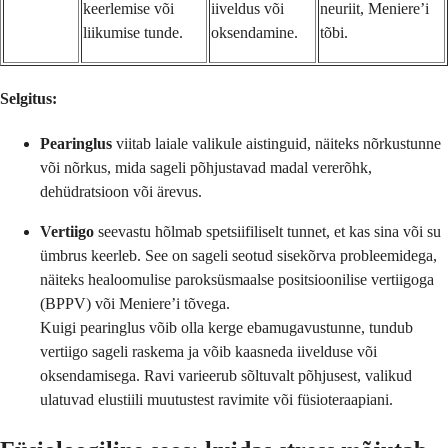
keerlemise või
iiveldus või
neuriit, Meniere’i
liikumise tunde.
oksendamine.
tõbi.
Selgitus:
Pearinglus
viitab laiale valikule aistinguid, näiteks nõrkustunne
või nõrkus, mida sageli põhjustavad madal vererõhk,
dehüdratsioon või ärevus.
Vertiigo
seevastu hõlmab spetsiifiliselt tunnet, et kas sina või su
ümbrus keerleb. See on sageli seotud sisekõrva probleemidega,
näiteks healoomulise paroksüsmaalse positsioonilise vertiigoga
(BPPV) või Meniere’i tõvega.
Kuigi pearinglus võib olla kerge ebamugavustunne, tundub
vertiigo sageli raskema ja võib kaasneda iivelduse või
oksendamisega. Ravi varieerub sõltuvalt põhjusest, valikud
ulatuvad elustiili muutustest ravimite või füsioteraapiani.