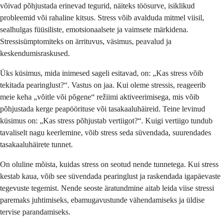
võivad põhjustada erinevad tegurid, näiteks töösurve, isiklikud
probleemid või rahaline kitsus. Stress võib avalduda mitmel viisil,
sealhulgas füüsiliste, emotsionaalsete ja vaimsete märkidena.
Stressisümptomiteks on ärrituvus, väsimus, peavalud ja
keskendumisraskused.
Üks küsimus, mida inimesed sageli esitavad, on: „Kas stress võib
tekitada pearinglust?“. Vastus on jaa. Kui oleme stressis, reageerib
meie keha „võitle või põgene“ režiimi aktiveerimisega, mis võib
põhjustada kerge peapöörituse või tasakaaluhäireid. Teine levinud
küsimus on: „Kas stress põhjustab vertiigot?“. Kuigi vertiigo tundub
tavaliselt nagu keerlemine, võib stress seda süvendada, suurendades
tasakaaluhäirete tunnet.
On oluline mõista, kuidas stress on seotud nende tunnetega. Kui stress
kestab kaua, võib see süvendada pearinglust ja raskendada igapäevaste
tegevuste tegemist. Nende seoste äratundmine aitab leida viise stressi
paremaks juhtimiseks, ebamugavustunde vähendamiseks ja üldise
tervise parandamiseks.