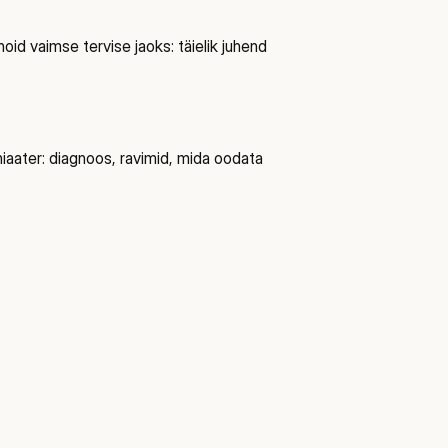
oid vaimse tervise jaoks: täielik juhend
iaater: diagnoos, ravimid, mida oodata