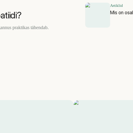
Artiklid
Mis on osal
tiidi?
gannus praktikas tähendab.