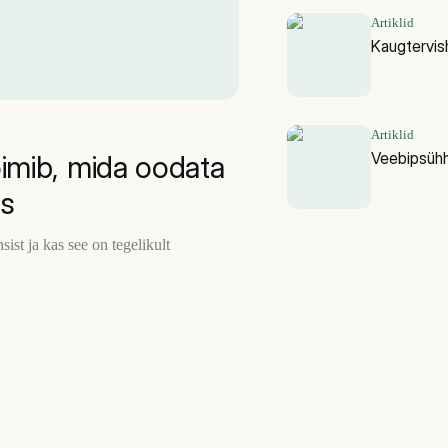
Artiklid
Kaugtervish
Artiklid
Veebipsühh
oimib, mida oodata
us
ist ja kas see on tegelikult