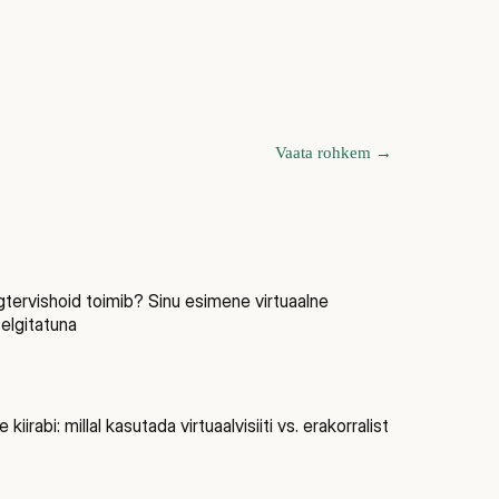
Vaata rohkem
→
tervishoid toimib? Sinu esimene virtuaalne
elgitatuna
kiirabi: millal kasutada virtuaalvisiiti vs. erakorralist