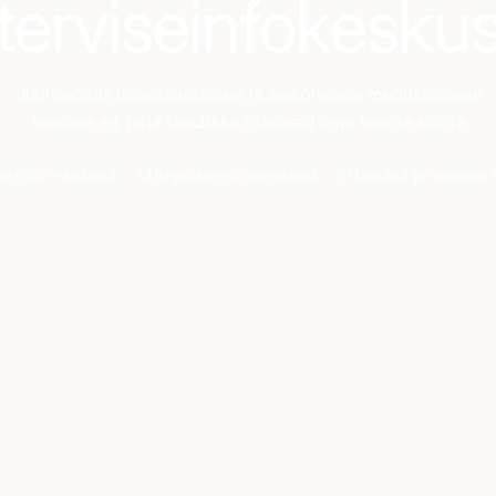
terviseinfokesku
Juurdepääs usaldusväärsele ja ajakohasele meditsiinilisele
teabele, et teha teadlikke otsuseid oma tervise kohta
iselt üle vaadatud
Regulaarselt uuendatud
Loodud privaatsust 