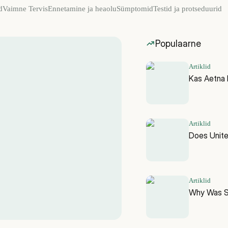
d
Vaimne Tervis
Ennetamine ja heaolu
Sümptomid
Testid ja protseduurid
Populaarne
Artiklid
Kas Aetna 
Artiklid
Does Unit
Artiklid
Why Was Sk