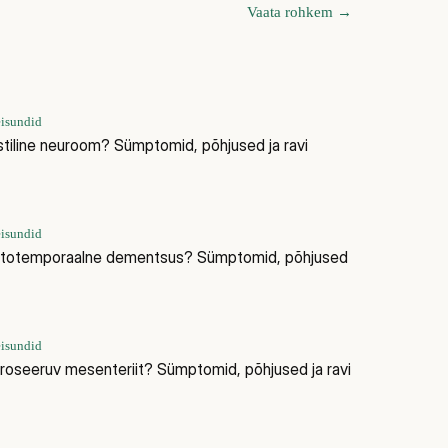
Vaata rohkem
→
eisundid
stiline neuroom? Sümptomid, põhjused ja ravi
eisundid
ntotemporaalne dementsus? Sümptomid, põhjused
eisundid
eroseeruv mesenteriit? Sümptomid, põhjused ja ravi