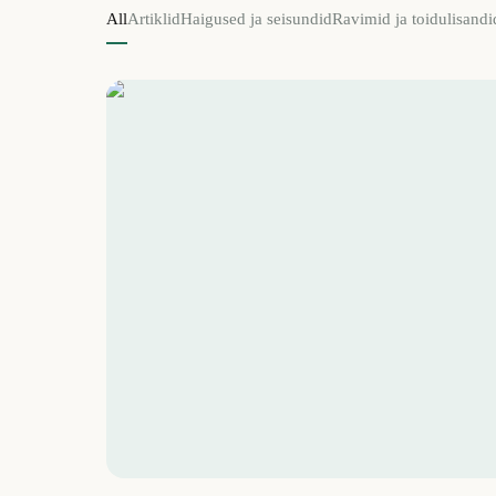
All
Artiklid
Haigused ja seisundid
Ravimid ja toidulisandi