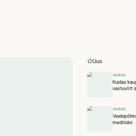
Uus
Artiklid
Kuidas kaug
vastuvõtt s
Artiklid
Veebipõhine 
meditsiini