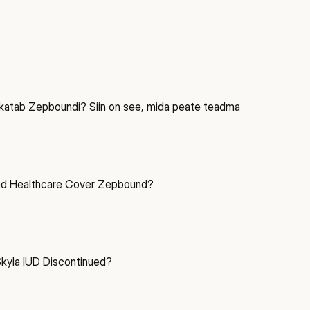
katab Zepboundi? Siin on see, mida peate teadma
ed Healthcare Cover Zepbound?
yla IUD Discontinued?