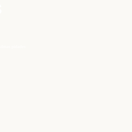
s
silmas pidades