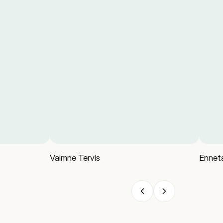
Vaimne Tervis
Enneta