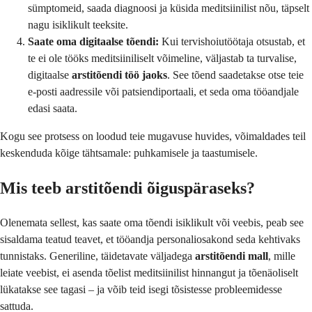
sümptomeid, saada diagnoosi ja küsida meditsiinilist nõu, täpselt
nagu isiklikult teeksite.
Saate oma digitaalse tõendi:
Kui tervishoiutöötaja otsustab, et
te ei ole tööks meditsiiniliselt võimeline, väljastab ta turvalise,
digitaalse
arstitõendi töö jaoks
. See tõend saadetakse otse teie
e-posti aadressile või patsiendiportaali, et seda oma tööandjale
edasi saata.
Kogu see protsess on loodud teie mugavuse huvides, võimaldades teil
keskenduda kõige tähtsamale: puhkamisele ja taastumisele.
Mis teeb arstitõendi õiguspäraseks?
Olenemata sellest, kas saate oma tõendi isiklikult või veebis, peab see
sisaldama teatud teavet, et tööandja personaliosakond seda kehtivaks
tunnistaks. Generiline, täidetavate väljadega
arstitõendi mall
, mille
leiate veebist, ei asenda tõelist meditsiinilist hinnangut ja tõenäoliselt
lükatakse see tagasi – ja võib teid isegi tõsistesse probleemidesse
sattuda.