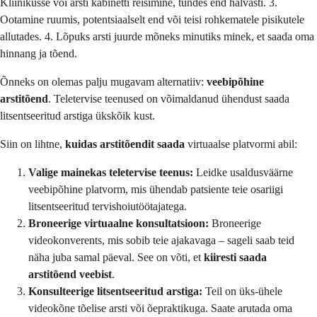
Kliinikusse või arsti kabinetti reisimine, tundes end halvasti. 3.
Ootamine ruumis, potentsiaalselt end või teisi rohkematele pisikutele
allutades. 4. Lõpuks arsti juurde mõneks minutiks minek, et saada oma
hinnang ja tõend.
Õnneks on olemas palju mugavam alternatiiv:
veebipõhine
arstitõend
. Teletervise teenused on võimaldanud ühendust saada
litsentseeritud arstiga ükskõik kust.
Siin on lihtne,
kuidas arstitõendit saada
virtuaalse platvormi abil:
Valige mainekas teletervise teenus:
Leidke usaldusväärne
veebipõhine platvorm, mis ühendab patsiente teie osariigi
litsentseeritud tervishoiutöötajatega.
Broneerige virtuaalne konsultatsioon:
Broneerige
videokonverents, mis sobib teie ajakavaga – sageli saab teid
näha juba samal päeval. See on võti, et
kiiresti saada
arstitõend veebist
.
Konsulteerige litsentseeritud arstiga:
Teil on üks-ühele
videokõne tõelise arsti või õepraktikuga. Saate arutada oma