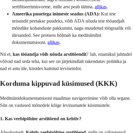
sertifitseerimisvorme, mille arst peab täitma.
allikas
.
Ameerika puuetega inimeste seadus (ADA):
Kui teie
seisundit peetakse puudeks, võib ADA nõuda teie tööandjalt
mõistlike kohanduste pakkumist, nagu muudetud töögraafik või
ülesanded. See protsess hõlmab ka meditsiinilist
dokumentatsiooni.
allikas
.
Nii et,
kas tööandja võib nõuda arstitõendit
? Jah, enamikul juhtudel
võivad nad seda teha, kui see on järjekindlalt rakendatav poliitika ja
nad ei astu üle, küsides kaitstud terviseinfot.
Korduma kippuvad küsimused (KKK)
Meditsiinidokumentatsiooni maailmas navigeerimine võib olla segane.
Siin on vastused mõnedele kõige levinumatele küsimustele.
1. Kas veebipõhine arstitõend on kehtiv?
Absoluutselt.
Kehtiv veebipõhine arstitõend
, mille on väljastanud