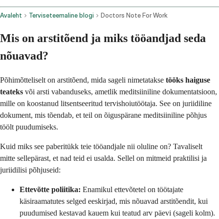
Avaleht
Terviseteemaline blogi
Doctors Note For Work
Mis on arstitõend ja miks tööandjad seda
nõuavad?
Põhimõtteliselt on arstitõend, mida sageli nimetatakse
tööks haiguse
teateks
või arsti vabanduseks, ametlik meditsiiniline dokumentatsioon,
mille on koostanud litsentseeritud tervishoiutöötaja. See on juriidiline
dokument, mis tõendab, et teil on õiguspärane meditsiiniline põhjus
töölt puudumiseks.
Kuid miks see paberitükk teie tööandjale nii oluline on? Tavaliselt
mitte sellepärast, et nad teid ei usalda. Sellel on mitmeid praktilisi ja
juriidilisi põhjuseid:
Ettevõtte poliitika:
Enamikul ettevõtetel on töötajate
käsiraamatutes selged eeskirjad, mis nõuavad arstitõendit, kui
puudumised kestavad kauem kui teatud arv päevi (sageli kolm).