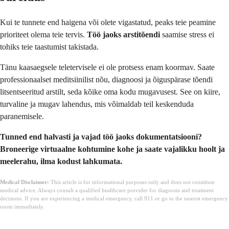
Kui te tunnete end haigena või olete vigastatud, peaks teie peamine
prioriteet olema teie tervis.
Töö jaoks arstitõendi
saamise stress ei
tohiks teie taastumist takistada.
Tänu kaasaegsele teletervisele ei ole protsess enam koormav. Saate
professionaalset meditsiinilist nõu, diagnoosi ja õiguspärase tõendi
litsentseeritud arstilt, seda kõike oma kodu mugavusest. See on kiire,
turvaline ja mugav lahendus, mis võimaldab teil keskenduda
paranemisele.
Tunned end halvasti ja vajad töö jaoks dokumentatsiooni?
Broneerige virtuaalne kohtumine kohe ja saate vajalikku hoolt ja
meelerahu, ilma kodust lahkumata.
Medical Disclaimer:
This article is for informational purposes only and does not constitute
medical advice. Always consult a qualified healthcare provider for diagnosis and treatment
decisions. If you are experiencing a medical emergency, call 911 or go to the nearest emergency
room immediately.