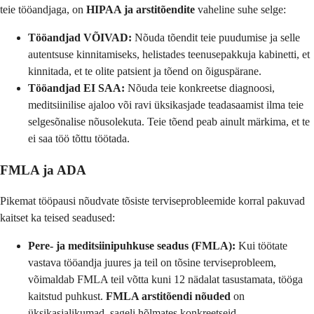
teie tööandjaga, on
HIPAA ja arstitõendite
vaheline suhe selge:
Tööandjad VÕIVAD:
Nõuda tõendit teie puudumise ja selle
autentsuse kinnitamiseks, helistades teenusepakkuja kabinetti, et
kinnitada, et te olite patsient ja tõend on õiguspärane.
Tööandjad EI SAA:
Nõuda teie konkreetse diagnoosi,
meditsiinilise ajaloo või ravi üksikasjade teadasaamist ilma teie
selgesõnalise nõusolekuta. Teie tõend peab ainult märkima, et te
ei saa töö tõttu töötada.
FMLA ja ADA
Pikemat tööpausi nõudvate tõsiste terviseprobleemide korral pakuvad
kaitset ka teised seadused:
Pere- ja meditsiinipuhkuse seadus (FMLA):
Kui töötate
vastava tööandja juures ja teil on tõsine terviseprobleem,
võimaldab FMLA teil võtta kuni 12 nädalat tasustamata, tööga
kaitstud puhkust.
FMLA arstitõendi nõuded
on
üksikasjalikumad, sageli hõlmates konkreetseid