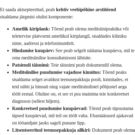
Et saada aktsepteeritud, peab
kehtiv veebipõhine arstitõend
sisaldama järgmisi olulisi komponente:
Ametlik kiriplank:
Tõend peab olema meditsiinipraktika või
teletervise platvormi ametlikul kiriplangil, sisaldades kliiniku
nime, aadressi ja telefoninumbrit.
Hindamise kuupäev:
See peab selgelt näitama kuupäeva, mil te
oma meditsiinilise konsultatsiooni läbisite.
Patsiendi täisnimi:
Teie täisnimi peab dokumendil olema.
Meditsiinilise puudumise vajaduse kinnitus:
Tõend peaks
sisaldama selget avaldust teenusepakkuja poolt, kinnitades, et
teid nähti ja hinnati ning vajate meditsiinilistel põhjustel aega
töölt eemal. Oluline on, et see ei pea mainima teie konkreetset
diagnoosi (sellest hiljem).
Konkreetsed puudumise kuupäevad:
Tõend peab täpsustama
täpsed kuupäevad, mil teil on töölt vaba. Ebamäärased ajakavad
on tööandjate jaoks sageli punane lipp.
Litsentseeritud teenusepakkuja allkiri:
Dokument peab olema