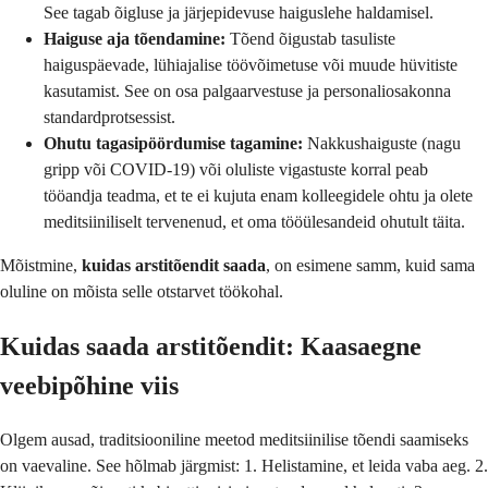
See tagab õigluse ja järjepidevuse haiguslehe haldamisel.
Haiguse aja tõendamine:
Tõend õigustab tasuliste
haiguspäevade, lühiajalise töövõimetuse või muude hüvitiste
kasutamist. See on osa palgaarvestuse ja personaliosakonna
standardprotsessist.
Ohutu tagasipöördumise tagamine:
Nakkushaiguste (nagu
gripp või COVID-19) või oluliste vigastuste korral peab
tööandja teadma, et te ei kujuta enam kolleegidele ohtu ja olete
meditsiiniliselt tervenenud, et oma tööülesandeid ohutult täita.
Mõistmine,
kuidas arstitõendit saada
, on esimene samm, kuid sama
oluline on mõista selle otstarvet töökohal.
Kuidas saada arstitõendit: Kaasaegne
veebipõhine viis
Olgem ausad, traditsiooniline meetod meditsiinilise tõendi saamiseks
on vaevaline. See hõlmab järgmist: 1. Helistamine, et leida vaba aeg. 2.