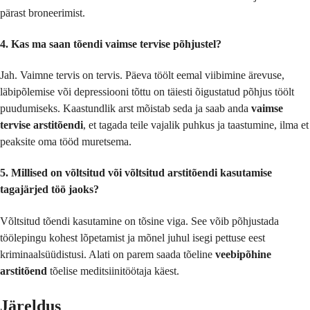
pärast broneerimist.
4. Kas ma saan tõendi vaimse tervise põhjustel?
Jah. Vaimne tervis on tervis. Päeva töölt eemal viibimine ärevuse,
läbipõlemise või depressiooni tõttu on täiesti õigustatud põhjus töölt
puudumiseks. Kaastundlik arst mõistab seda ja saab anda
vaimse
tervise arstitõendi
, et tagada teile vajalik puhkus ja taastumine, ilma et
peaksite oma tööd muretsema.
5. Millised on võltsitud või võltsitud arstitõendi kasutamise
tagajärjed töö jaoks?
Võltsitud tõendi kasutamine on tõsine viga. See võib põhjustada
töölepingu kohest lõpetamist ja mõnel juhul isegi pettuse eest
kriminaalsüüdistusi. Alati on parem saada tõeline
veebipõhine
arstitõend
tõelise meditsiinitöötaja käest.
Järeldus