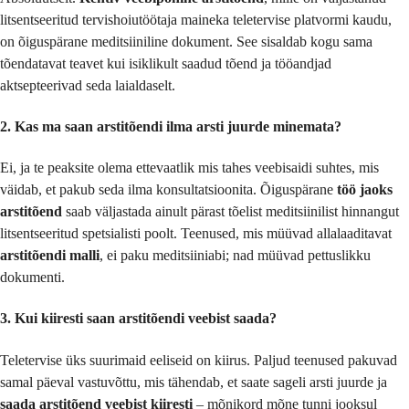
litsentseeritud tervishoiutöötaja maineka teletervise platvormi kaudu,
on õiguspärane meditsiiniline dokument. See sisaldab kogu sama
tõendatavat teavet kui isiklikult saadud tõend ja tööandjad
aktsepteerivad seda laialdaselt.
2. Kas ma saan arstitõendi ilma arsti juurde minemata?
Ei, ja te peaksite olema ettevaatlik mis tahes veebisaidi suhtes, mis
väidab, et pakub seda ilma konsultatsioonita. Õiguspärane
töö jaoks
arstitõend
saab väljastada ainult pärast tõelist meditsiinilist hinnangut
litsentseeritud spetsialisti poolt. Teenused, mis müüvad allalaaditavat
arstitõendi malli
, ei paku meditsiiniabi; nad müüvad pettuslikku
dokumenti.
3. Kui kiiresti saan arstitõendi veebist saada?
Teletervise üks suurimaid eeliseid on kiirus. Paljud teenused pakuvad
samal päeval vastuvõttu, mis tähendab, et saate sageli arsti juurde ja
saada arstitõend veebist kiiresti
– mõnikord mõne tunni jooksul