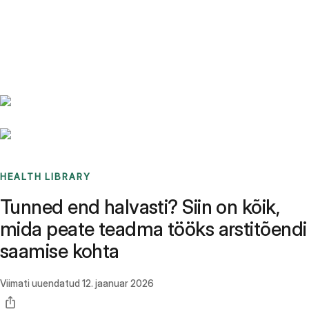
Benchmarks
Stories
FAQ
Sign up / Log in
HEALTH LIBRARY
Tunned end halvasti? Siin on kõik,
mida peate teadma tööks arstitõendi
saamise kohta
Viimati uuendatud
12. jaanuar 2026