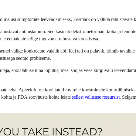
lt võimalusi sümptomite leevendamiseks. Eesmärk on vältida rahustavate 
ahustavat antihistamiini. See kasutab dekstrometorfaani köha ja fenüül
a te eemaldate kõige tugevama rahustava koostisosa.
l valige konkreetne vajalik abi. Kui teil on palavik, toimib tavaline at
hustusega seotud probleeme.
utaja, soolalahuse nina loputus, mesi soojas vees kurguvalu leevendam
ate teha. Apteekrid on koolitatud ravimite koostoimete kontrollimiseks j
i kohta ja FDA soovituste kohta leiate
sellest valitsuse ressursist
. Selgem