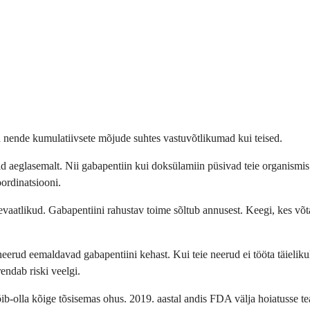
 nende kumulatiivsete mõjude suhtes vastuvõtlikumad kui teised.
id aeglasemalt. Nii gabapentiin kui doksülamiin püsivad teie organi
ordinatsiooni.
tevaatlikud. Gabapentiini rahustav toime sõltub annusest. Keegi, kes võ
 neerud eemaldavad gabapentiini kehast. Kui teie neerud ei tööta täielik
ndab riski veelgi.
-olla kõige tõsisemas ohus. 2019. aastal andis FDA välja hoiatusse tea