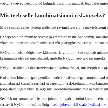
võetuna võivad need mõjud kuhjuda viisil, mis muudab teid palju unisem
Mis teeb selle kombinatsiooni riskantseks?
Mure seisneb selles, kuidas mõlemad ravimid teie aju ja närvisüsteemi
Gabapentiin on ravim närvivalu ja krampide vastu. See toimib, rahustade
võtvatest inimestest teatab unisusest või pearinglusest, eriti suuremate a
NyQuil on käsimüügis olev külmetus- ja gripirohi. See sisaldab mitmeid
käsimüügis olevaid unerohtusid, mistõttu NyQuil teeb teid nii uniseks.
NyQuil sisaldab ka dekstrometorfaani, köhapärssijat, mis mõjub teie aj
Kui te kombineerite gabapentiini nende koostisosadega, suurendavad m
andmebaasid klassifitseerivad gabapentiini ja doksülamiini kombinatsio
põhjustada liigset unisust, segasust, koordinatsioonihäireid ja tõsistel 
See risk on sarnane sellele, mis juhtub, kui gabapentiini kombineeritak
sarnaselt NyQuili doksülamiiniga,
selle juhendi abil saate üksikasjaliku