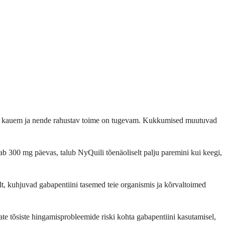
smis kauem ja nende rahustav toime on tugevam. Kukkumised muutuvad
tab 300 mg päevas, talub NyQuili tõenäoliselt palju paremini kui keegi,
ult, kuhjuvad gabapentiini tasemed teie organismis ja kõrvaltoimed
te tõsiste hingamisprobleemide riski kohta gabapentiini kasutamisel,