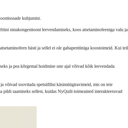
koostisosade kuhjumist.
efriini ninakongestiooni leevendamiseks, koos atsetaminofeeniga valu ja
setaminofeen hästi ja sellel ei ole gabapentiiniga koostoimeid. Kui teil
iseks ja pea kõrgemal hoidmine une ajal võivad kõik leevendada
a võivad soovitada spetsiifilisi käsimüügiravimeid, mis on teie
a pildi saamiseks sellest, kuidas NyQuili toimeained interakteeruvad