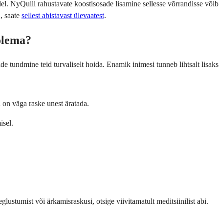
del. NyQuili rahustavate koostisosade lisamine sellesse võrrandisse võib 
, saate
sellest abistavast ülevaatest
.
 olema?
de tundmine teid turvaliselt hoida. Enamik inimesi tunneb lihtsalt lisaks
d on väga raske unest äratada.
isel.
lustumist või ärkamisraskusi, otsige viivitamatult meditsiinilist abi.