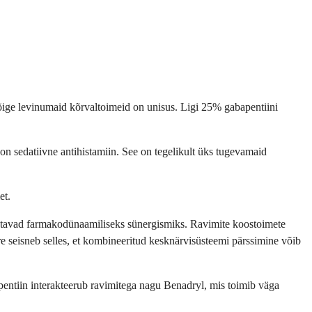
e kõige levinumaid kõrvaltoimeid on unisus. Ligi 25% gabapentiini
n sedatiivne antihistamiin. See on tegelikult üks tugevamaid
et.
metavad farmakodünaamiliseks sünergismiks. Ravimite koostoimete
re seisneb selles, et kombineeritud kesknärvisüsteemi pärssimine võib
apentiin interakteerub ravimitega nagu Benadryl, mis toimib väga