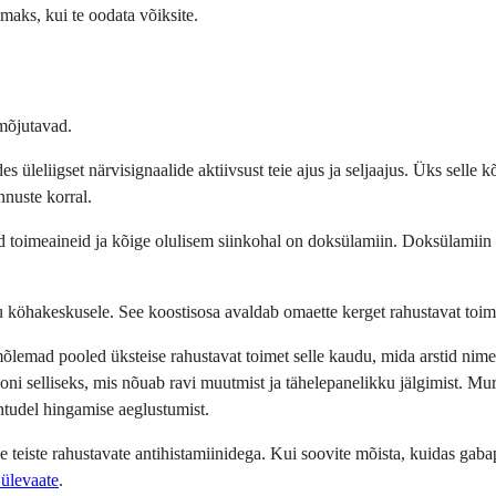
aks, kui te oodata võiksite.
 mõjutavad.
s üleliigset närvisignaalide aktiivsust teie ajus ja seljaajus. Üks sell
nnuste korral.
 toimeaineid ja kõige olulisem siinkohal on doksülamiin. Doksülamiin o
u köhakeskusele. See koostisosa avaldab omaette kerget rahustavat toim
õlemad pooled üksteise rahustavat toimet selle kaudu, mida arstid ni
oni selliseks, mis nõuab ravi muutmist ja tähelepanelikku jälgimist. Mu
juhtudel hingamise aeglustumist.
se teiste rahustavate antihistamiinidega. Kui soovite mõista, kuidas gab
 ülevaate
.