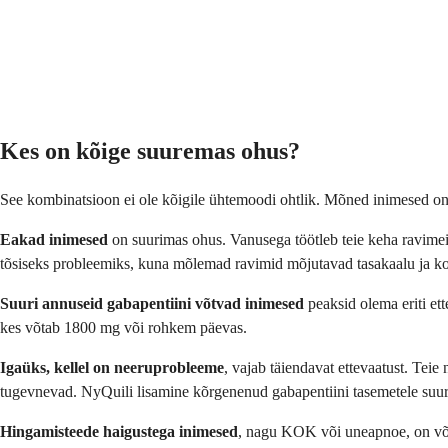
Kes on kõige suuremas ohus?
See kombinatsioon ei ole kõigile ühtemoodi ohtlik. Mõned inimesed on
Eakad inimesed
on suurimas ohus. Vanusega töötleb teie keha ravime
tõsiseks probleemiks, kuna mõlemad ravimid mõjutavad tasakaalu ja ko
Suuri annuseid gabapentiini võtvad inimesed
peaksid olema eriti et
kes võtab 1800 mg või rohkem päevas.
Igaüks, kellel on neeruprobleeme
, vajab täiendavat ettevaatust. Teie
tugevnevad. NyQuili lisamine kõrgenenud gabapentiini tasemetele suure
Hingamisteede haigustega inimesed
, nagu KOK või uneapnoe, on võib