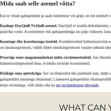
Mida saab selle asemel võtta?
Kui te võtate gabapentiini ja saate külmetuse või gripi, on teil endise
Kaaluge DayQuili NyQuili asemel.
DayQuil ei sisalda doksülamiini, r
palaviku vastu. Koostoimete risk gabapentiiniga on palju väiksem, kun
Kasutage ühe koostisosaga tooteid.
Kombineeritud külmetusravimi aseme
on ninakongestioon, väldib lihtne ninakongestiooni vastane pihusti ra
Proovige enne magamaminekut mitte-ravimmeetodeid.
Soe õhuniis
külmetussümptomeid ilma, et tekiks ravimite koostoimeid.
Rääkige oma apteekriga.
See on tõepoolest üks parimaid asju, mida sa
gabapentiini annusega ohutumad. Lisateavet gabapentiini ohutusprofiil
teiste ravimitega, võib abiks olla ka
see ravimiohutuse ülevaade
.