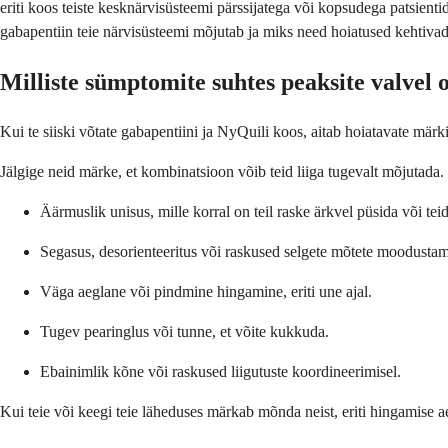
eriti koos teiste kesknärvisüsteemi pärssijatega või kopsudega patsienti
gabapentiin teie närvisüsteemi mõjutab ja miks need hoiatused kehtivad
Milliste sümptomite suhtes peaksite valvel
Kui te siiski võtate gabapentiini ja NyQuili koos, aitab hoiatavate märki
Jälgige neid märke, et kombinatsioon võib teid liiga tugevalt mõjutada.
Äärmuslik unisus, mille korral on teil raske ärkvel püsida või tei
Segasus, desorienteeritus või raskused selgete mõtete moodustam
Väga aeglane või pindmine hingamine, eriti une ajal.
Tugev pearinglus või tunne, et võite kukkuda.
Ebainimlik kõne või raskused liigutuste koordineerimisel.
Kui teie või keegi teie läheduses märkab mõnda neist, eriti hingamise aeg