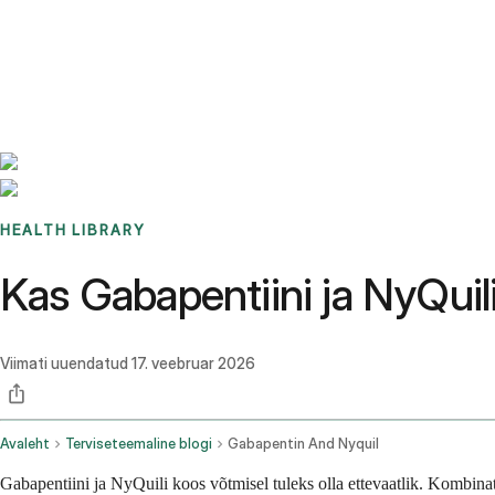
Benchmarks
Stories
FAQ
Sign up / Log in
HEALTH LIBRARY
Kas Gabapentiini ja NyQuil
Viimati uuendatud
17. veebruar 2026
Avaleht
Terviseteemaline blogi
Gabapentin And Nyquil
Gabapentiini ja NyQuili koos võtmisel tuleks olla ettevaatlik. Kombina