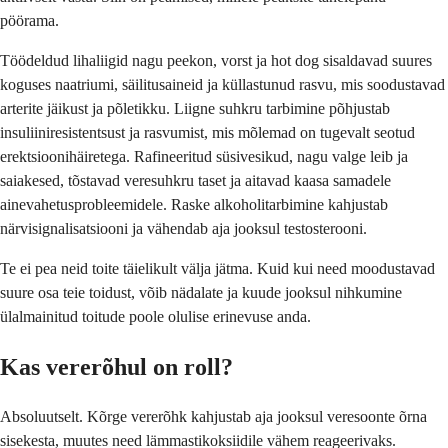
pöörama.
Töödeldud lihaliigid nagu peekon, vorst ja hot dog sisaldavad suures
koguses naatriumi, säilitusaineid ja küllastunud rasvu, mis soodustavad
arterite jäikust ja põletikku. Liigne suhkru tarbimine põhjustab
insuliiniresistentsust ja rasvumist, mis mõlemad on tugevalt seotud
erektsioonihäiretega. Rafineeritud süsivesikud, nagu valge leib ja
saiakesed, tõstavad veresuhkru taset ja aitavad kaasa samadele
ainevahetusprobleemidele. Raske alkoholitarbimine kahjustab
närvisignalisatsiooni ja vähendab aja jooksul testosterooni.
Te ei pea neid toite täielikult välja jätma. Kuid kui need moodustavad
suure osa teie toidust, võib nädalate ja kuude jooksul nihkumine
ülalmainitud toitude poole olulise erinevuse anda.
Kas vererõhul on roll?
Absoluutselt. Kõrge vererõhk kahjustab aja jooksul veresoonte õrna
sisekesta, muutes need lämmastikoksiidile vähem reageerivaks.