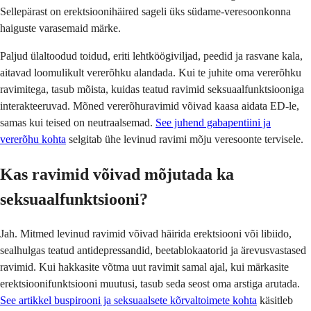
Sellepärast on erektsioonihäired sageli üks südame-veresoonkonna
haiguste varasemaid märke.
Paljud ülaltoodud toidud, eriti lehtköögiviljad, peedid ja rasvane kala,
aitavad loomulikult vererõhku alandada. Kui te juhite oma vererõhku
ravimitega, tasub mõista, kuidas teatud ravimid seksuaalfunktsiooniga
interakteeruvad. Mõned vererõhuravimid võivad kaasa aidata ED-le,
samas kui teised on neutraalsemad.
See juhend gabapentiini ja
vererõhu kohta
selgitab ühe levinud ravimi mõju veresoonte tervisele.
Kas ravimid võivad mõjutada ka
seksuaalfunktsiooni?
Jah. Mitmed levinud ravimid võivad häirida erektsiooni või libiido,
sealhulgas teatud antidepressandid, beetablokaatorid ja ärevusvastased
ravimid. Kui hakkasite võtma uut ravimit samal ajal, kui märkasite
erektsioonifunktsiooni muutusi, tasub seda seost oma arstiga arutada.
See artikkel buspirooni ja seksuaalsete kõrvaltoimete kohta
käsitleb