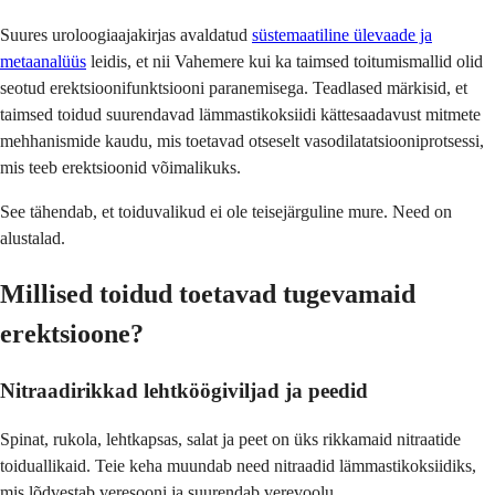
Suures uroloogiaajakirjas avaldatud
süstemaatiline ülevaade ja
metaanalüüs
leidis, et nii Vahemere kui ka taimsed toitumismallid olid
seotud erektsioonifunktsiooni paranemisega. Teadlased märkisid, et
taimsed toidud suurendavad lämmastikoksiidi kättesaadavust mitmete
mehhanismide kaudu, mis toetavad otseselt vasodilatatsiooniprotsessi,
mis teeb erektsioonid võimalikuks.
See tähendab, et toiduvalikud ei ole teisejärguline mure. Need on
alustalad.
Millised toidud toetavad tugevamaid
erektsioone?
Nitraadirikkad lehtköögiviljad ja peedid
Spinat, rukola, lehtkapsas, salat ja peet on üks rikkamaid nitraatide
toiduallikaid. Teie keha muundab need nitraadid lämmastikoksiidiks,
mis lõdvestab veresooni ja suurendab verevoolu.