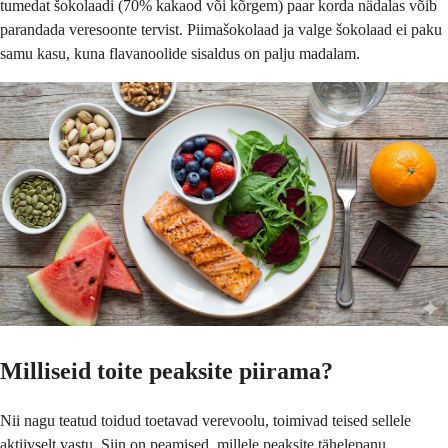
tumedat šokolaadi (70% kakaod või kõrgem) paar korda nädalas võib
parandada veresoonte tervist. Piimašokolaad ja valge šokolaad ei paku
samu kasu, kuna flavanoolide sisaldus on palju madalam.
Milliseid toite peaksite piirama?
Nii nagu teatud toidud toetavad verevoolu, toimivad teised sellele
aktiivselt vastu. Siin on peamised, millele peaksite tähelepanu