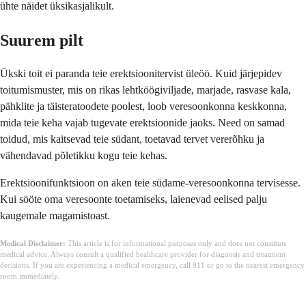
ühte näidet üksikasjalikult.
Suurem pilt
Ükski toit ei paranda teie erektsioonitervist üleöö. Kuid järjepidev
toitumismuster, mis on rikas lehtköögiviljade, marjade, rasvase kala,
pähklite ja täisteratoodete poolest, loob veresoonkonna keskkonna,
mida teie keha vajab tugevate erektsioonide jaoks. Need on samad
toidud, mis kaitsevad teie südant, toetavad tervet vererõhku ja
vähendavad põletikku kogu teie kehas.
Erektsioonifunktsioon on aken teie südame-veresoonkonna tervisesse.
Kui sööte oma veresoonte toetamiseks, laienevad eelised palju
kaugemale magamistoast.
Medical Disclaimer:
This article is for informational purposes only and does not constitute
medical advice. Always consult a qualified healthcare provider for diagnosis and treatment
decisions. If you are experiencing a medical emergency, call 911 or go to the nearest emergency
room immediately.