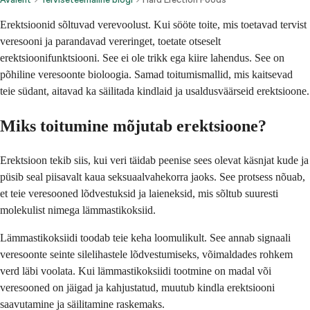
Erektsioonid sõltuvad verevoolust. Kui sööte toite, mis toetavad tervist
veresooni ja parandavad vereringet, toetate otseselt
erektsioonifunktsiooni. See ei ole trikk ega kiire lahendus. See on
põhiline veresoonte bioloogia. Samad toitumismallid, mis kaitsevad
teie südant, aitavad ka säilitada kindlaid ja usaldusväärseid erektsioone.
Miks toitumine mõjutab erektsioone?
Erektsioon tekib siis, kui veri täidab peenise sees olevat käsnjat kude ja
püsib seal piisavalt kaua seksuaalvahekorra jaoks. See protsess nõuab,
et teie veresooned lõdvestuksid ja laieneksid, mis sõltub suuresti
molekulist nimega lämmastikoksiid.
Lämmastikoksiidi toodab teie keha loomulikult. See annab signaali
veresoonte seinte silelihastele lõdvestumiseks, võimaldades rohkem
verd läbi voolata. Kui lämmastikoksiidi tootmine on madal või
veresooned on jäigad ja kahjustatud, muutub kindla erektsiooni
saavutamine ja säilitamine raskemaks.