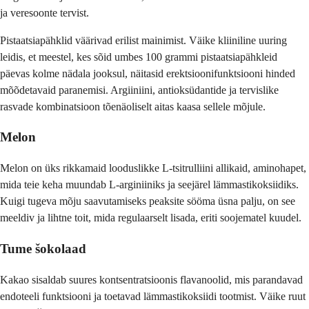
ja veresoonte tervist.
Pistaatsiapähklid väärivad erilist mainimist. Väike kliiniline uuring
leidis, et meestel, kes sõid umbes 100 grammi pistaatsiapähkleid
päevas kolme nädala jooksul, näitasid erektsioonifunktsiooni hinded
mõõdetavaid paranemisi. Argiiniini, antioksüdantide ja tervislike
rasvade kombinatsioon tõenäoliselt aitas kaasa sellele mõjule.
Melon
Melon on üks rikkamaid looduslikke L-tsitrulliini allikaid, aminohapet,
mida teie keha muundab L-arginiiniks ja seejärel lämmastikoksiidiks.
Kuigi tugeva mõju saavutamiseks peaksite sööma üsna palju, on see
meeldiv ja lihtne toit, mida regulaarselt lisada, eriti soojematel kuudel.
Tume šokolaad
Kakao sisaldab suures kontsentratsioonis flavanoolid, mis parandavad
endoteeli funktsiooni ja toetavad lämmastikoksiidi tootmist. Väike ruut