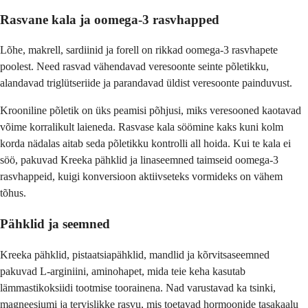
Rasvane kala ja oomega-3 rasvhapped
Lõhe, makrell, sardiinid ja forell on rikkad oomega-3 rasvhapete
poolest. Need rasvad vähendavad veresoonte seinte põletikku,
alandavad triglütseriide ja parandavad üldist veresoonte painduvust.
Krooniline põletik on üks peamisi põhjusi, miks veresooned kaotavad
võime korralikult laieneda. Rasvase kala söömine kaks kuni kolm
korda nädalas aitab seda põletikku kontrolli all hoida. Kui te kala ei
söö, pakuvad Kreeka pähklid ja linaseemned taimseid oomega-3
rasvhappeid, kuigi konversioon aktiivseteks vormideks on vähem
tõhus.
Pähklid ja seemned
Kreeka pähklid, pistaatsiapähklid, mandlid ja kõrvitsaseemned
pakuvad L-arginiini, aminohapet, mida teie keha kasutab
lämmastikoksiidi tootmise toorainena. Nad varustavad ka tsinki,
magneesiumi ja tervislikke rasvu, mis toetavad hormoonide tasakaalu