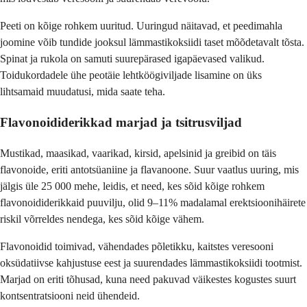
Peeti on kõige rohkem uuritud. Uuringud näitavad, et peedimahla
joomine võib tundide jooksul lämmastikoksiidi taset mõõdetavalt tõsta.
Spinat ja rukola on samuti suurepärased igapäevased valikud.
Toidukordadele ühe peotäie lehtköögiviljade lisamine on üks
lihtsamaid muudatusi, mida saate teha.
Flavonoididerikkad marjad ja tsitrusviljad
Mustikad, maasikad, vaarikad, kirsid, apelsinid ja greibid on täis
flavonoide, eriti antotsüaniine ja flavanoone. Suur vaatlus uuring, mis
jälgis üle 25 000 mehe, leidis, et need, kes sõid kõige rohkem
flavonoididerikkaid puuvilju, olid 9–11% madalamal erektsioonihäirete
riskil võrreldes nendega, kes sõid kõige vähem.
Flavonoidid toimivad, vähendades põletikku, kaitstes veresooni
oksüdatiivse kahjustuse eest ja suurendades lämmastikoksiidi tootmist.
Marjad on eriti tõhusad, kuna need pakuvad väikestes kogustes suurt
kontsentratsiooni neid ühendeid.