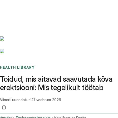
Benchmarks
Stories
FAQ
Sign up / Log in
HEALTH LIBRARY
Toidud, mis aitavad saavutada kõva
erektsiooni: Mis tegelikult töötab
Viimati uuendatud
21. veebruar 2026
Avaleht
Terviseteemaline blogi
Hard Erection Foods