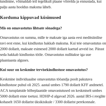
tundmine, võimaldab teil tegelikult plaane võrrelda ja ennustada, kui
palju aasta hooldus maksma läheb.
Korduma kippuvad küsimused
Mis on omavastutus lihtsate sõnadega?
Omavastutus on summa, mille te maksate iga aasta eest meditsiinilise
ravi eest enne, kui kindlustus hakkab maksma. Kui teie omavastutus on
2000 dollarit, maksate esimesed 2000 dollarit kaetud arveid ise. Pärast
seda hakkab kindlustus tööle. Omavastutus nullitakse iga uue
plaaniaasta alguses.
Kui suur on keskmine tervisekindlustuse omavastutus?
Keskmine individuaalne omavastutus tööandja poolt pakutava
kindlustuse puhul oli 2025. aastal umbes 1790 dollarit KFF andmetel.
ACA turuplatside hõbeplaanide omavastutused on keskmiselt umbes
5000 dollarit enne toetusi. HDHP-d algavad 2026. aastal IRS-i reeglite
kohaselt 1650 dollarist üksikisikule / 3300 dollarist perekonnale.