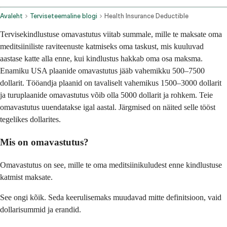
Avaleht
Terviseteemaline blogi
Health Insurance Deductible
Tervisekindlustuse omavastutus viitab summale, mille te maksate oma
meditsiiniliste raviteenuste katmiseks oma taskust, mis kuuluvad
aastase katte alla enne, kui kindlustus hakkab oma osa maksma.
Enamiku USA plaanide omavastutus jääb vahemikku 500–7500
dollarit. Tööandja plaanid on tavaliselt vahemikus 1500–3000 dollarit
ja turuplaanide omavastutus võib olla 5000 dollarit ja rohkem. Teie
omavastutus uuendatakse igal aastal. Järgmised on näited selle tööst
tegelikes dollarites.
Mis on omavastutus?
Omavastutus on see, mille te oma meditsiinikuludest enne kindlustuse
katmist maksate.
See ongi kõik. Seda keerulisemaks muudavad mitte definitsioon, vaid
dollarisummid ja erandid.