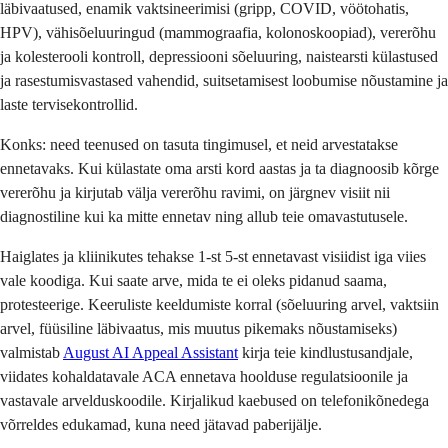
läbivaatused, enamik vaktsineerimisi (gripp, COVID, vöötohatis,
HPV), vähisõeluuringud (mammograafia, kolonoskoopiad), vererõhu
ja kolesterooli kontroll, depressiooni sõeluuring, naistearsti külastused
ja rasestumisvastased vahendid, suitsetamisest loobumise nõustamine ja
laste tervisekontrollid.
Konks: need teenused on tasuta tingimusel, et neid arvestatakse
ennetavaks. Kui külastate oma arsti kord aastas ja ta diagnoosib kõrge
vererõhu ja kirjutab välja vererõhu ravimi, on järgnev visiit nii
diagnostiline kui ka mitte ennetav ning allub teie omavastutusele.
Haiglates ja kliinikutes tehakse 1-st 5-st ennetavast visiidist iga viies
vale koodiga. Kui saate arve, mida te ei oleks pidanud saama,
protesteerige. Keeruliste keeldumiste korral (sõeluuring arvel, vaktsiin
arvel, füüsiline läbivaatus, mis muutus pikemaks nõustamiseks)
valmistab
August AI Appeal Assistant
kirja teie kindlustusandjale,
viidates kohaldatavale ACA ennetava hoolduse regulatsioonile ja
vastavale arvelduskoodile. Kirjalikud kaebused on telefonikõnedega
võrreldes edukamad, kuna need jätavad paberijälje.