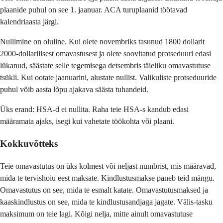
plaanide puhul on see 1. jaanuar. ACA turuplaanid töötavad
kalendriaasta järgi.
Nullimine on oluline. Kui olete novembriks tasunud 1800 dollarit
2000-dollarilisest omavastusest ja olete soovitatud protseduuri edasi
lükanud, säästate selle tegemisega detsembris täieliku omavastutuse
tsükli. Kui ootate jaanuarini, alustate nullist. Valikuliste protseduuride
puhul võib aasta lõpu ajakava säästa tuhandeid.
Üks erand: HSA-d ei nullita. Raha teie HSA-s kandub edasi
määramata ajaks, isegi kui vahetate töökohta või plaani.
Kokkuvõtteks
Teie omavastutus on üks kolmest või neljast numbrist, mis määravad,
mida te tervishoiu eest maksate. Kindlustusmakse paneb teid mängu.
Omavastutus on see, mida te esmalt katate. Omavastutusmaksed ja
kaaskindlustus on see, mida te kindlustusandjaga jagate. Välis-tasku
maksimum on teie lagi. Kõigi nelja, mitte ainult omavastutuse