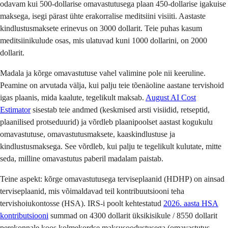
odavam kui 500-dollarise omavastutusega plaan 450-dollarise igakuise
maksega, isegi pärast ühte erakorralise meditsiini visiiti. Aastaste
kindlustusmaksete erinevus on 3000 dollarit. Teie puhas kasum
meditsiinikulude osas, mis ulatuvad kuni 1000 dollarini, on 2000
dollarit.
Madala ja kõrge omavastutuse vahel valimine pole nii keeruline.
Peamine on arvutada välja, kui palju teie tõenäoline aastane tervishoid
igas plaanis, mida kaalute, tegelikult maksab.
August AI Cost
Estimator
sisestab teie andmed (keskmised arsti visiidid, retseptid,
plaanilised protseduurid) ja võrdleb plaanipoolset aastast kogukulu
omavastutuse, omavastutusmaksete, kaaskindlustuse ja
kindlustusmaksega. See võrdleb, kui palju te tegelikult kulutate, mitte
seda, milline omavastutus paberil madalam paistab.
Teine aspekt: kõrge omavastutusega terviseplaanid (HDHP) on ainsad
terviseplaanid, mis võimaldavad teil kontribuutsiooni teha
tervishoiukontosse (HSA). IRS-i poolt kehtestatud
2026. aasta HSA
kontributsiooni
summad on 4300 dollarit üksikisikule / 8550 dollarit
perekonnale koos kolmekordse maksusoodustusega (omavastutus