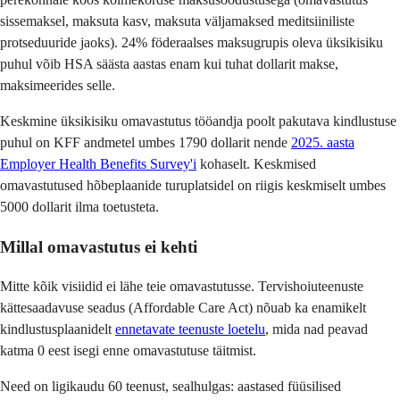
sissemaksel, maksuta kasv, maksuta väljamaksed meditsiiniliste
protseduuride jaoks). 24% föderaalses maksugrupis oleva üksikisiku
puhul võib HSA säästa aastas enam kui tuhat dollarit makse,
maksimeerides selle.
Keskmine üksikisiku omavastutus tööandja poolt pakutava kindlustuse
puhul on KFF andmetel umbes 1790 dollarit nende
2025. aasta
Employer Health Benefits Survey'i
kohaselt. Keskmised
omavastutused hõbeplaanide turuplatsidel on riigis keskmiselt umbes
5000 dollarit ilma toetusteta.
Millal omavastutus ei kehti
Mitte kõik visiidid ei lähe teie omavastutusse. Tervishoiuteenuste
kättesaadavuse seadus (Affordable Care Act) nõuab ka enamikelt
kindlustusplaanidelt
ennetavate teenuste loetelu
, mida nad peavad
katma 0 eest isegi enne omavastutuse täitmist.
Need on ligikaudu 60 teenust, sealhulgas: aastased füüsilised