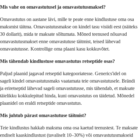
Mis vahe on omavastutusel ja omavastutusmaksel?
Omavastutus on aastane lävi, mille te peate enne kindlustuse oma osa
maksmist täitma. Omavastutusmakse on kindel tasu visiidi eest (näiteks
30 dollarit), mida te maksate sõltumata. Mõned teenused nõuavad
omavastutusmakset enne omavastutuse täitmist, teised lähevad
omavastutusse. Kontrollige oma plaani kasu kokkuvõtet.
Mis tähendab kindlustuse omavastutus retseptide osas?
Paljud plaanid jagavad retseptid kategooriatesse. Generics'idel on
sageli kindel omavastutusmaks vaatamata teie omavastutusele. Brändi
ja eriretseptid lähevad sageli omavastutusse, mis tähendab, et maksate
täielikku kokkulepitud hinda, kuni omavastutus on täidetud. Mõnedel
plaanidel on eraldi retseptide omavastutus.
Mis juhtub pärast omavastutuse täitmist?
Teie kindlustus hakkab maksma oma osa kaetud teenustest. Te maksate
endiselt kaaskindlustust (tavaliselt 10–30%) või omavastutusmakseid