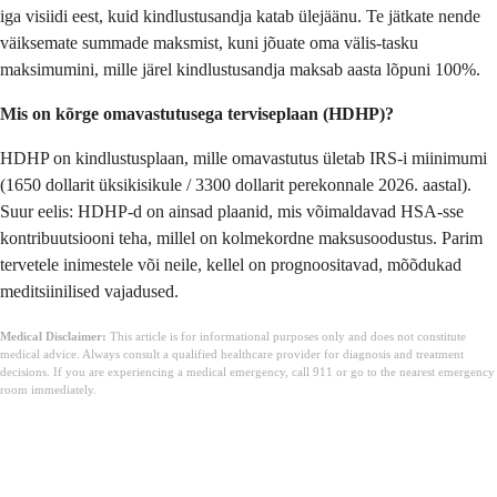
iga visiidi eest, kuid kindlustusandja katab ülejäänu. Te jätkate nende
väiksemate summade maksmist, kuni jõuate oma välis-tasku
maksimumini, mille järel kindlustusandja maksab aasta lõpuni 100%.
Mis on kõrge omavastutusega terviseplaan (HDHP)?
HDHP on kindlustusplaan, mille omavastutus ületab IRS-i miinimumi
(1650 dollarit üksikisikule / 3300 dollarit perekonnale 2026. aastal).
Suur eelis: HDHP-d on ainsad plaanid, mis võimaldavad HSA-sse
kontribuutsiooni teha, millel on kolmekordne maksusoodustus. Parim
tervetele inimestele või neile, kellel on prognoositavad, mõõdukad
meditsiinilised vajadused.
Medical Disclaimer:
This article is for informational purposes only and does not constitute
medical advice. Always consult a qualified healthcare provider for diagnosis and treatment
decisions. If you are experiencing a medical emergency, call 911 or go to the nearest emergency
room immediately.