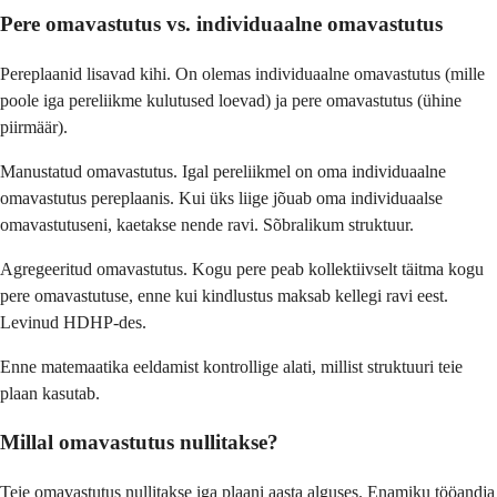
Pere omavastutus vs. individuaalne omavastutus
Pereplaanid lisavad kihi. On olemas individuaalne omavastutus (mille
poole iga pereliikme kulutused loevad) ja pere omavastutus (ühine
piirmäär).
Manustatud omavastutus. Igal pereliikmel on oma individuaalne
omavastutus pereplaanis. Kui üks liige jõuab oma individuaalse
omavastutuseni, kaetakse nende ravi. Sõbralikum struktuur.
Agregeeritud omavastutus. Kogu pere peab kollektiivselt täitma kogu
pere omavastutuse, enne kui kindlustus maksab kellegi ravi eest.
Levinud HDHP-des.
Enne matemaatika eeldamist kontrollige alati, millist struktuuri teie
plaan kasutab.
Millal omavastutus nullitakse?
Teie omavastutus nullitakse iga plaani aasta alguses. Enamiku tööandja