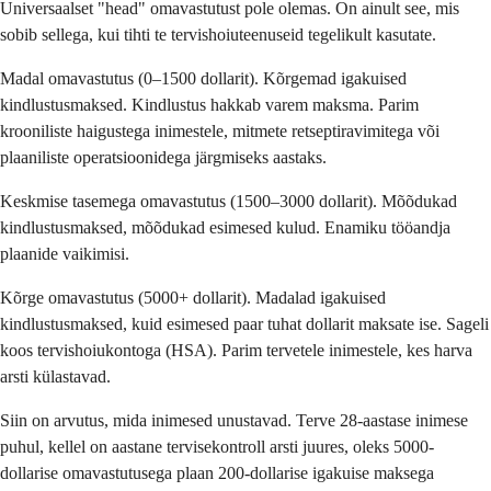
Universaalset "head" omavastutust pole olemas. On ainult see, mis
sobib sellega, kui tihti te tervishoiuteenuseid tegelikult kasutate.
Madal omavastutus (0–1500 dollarit). Kõrgemad igakuised
kindlustusmaksed. Kindlustus hakkab varem maksma. Parim
krooniliste haigustega inimestele, mitmete retseptiravimitega või
plaaniliste operatsioonidega järgmiseks aastaks.
Keskmise tasemega omavastutus (1500–3000 dollarit). Mõõdukad
kindlustusmaksed, mõõdukad esimesed kulud. Enamiku tööandja
plaanide vaikimisi.
Kõrge omavastutus (5000+ dollarit). Madalad igakuised
kindlustusmaksed, kuid esimesed paar tuhat dollarit maksate ise. Sageli
koos tervishoiukontoga (HSA). Parim tervetele inimestele, kes harva
arsti külastavad.
Siin on arvutus, mida inimesed unustavad. Terve 28-aastase inimese
puhul, kellel on aastane tervisekontroll arsti juures, oleks 5000-
dollarise omavastutusega plaan 200-dollarise igakuise maksega