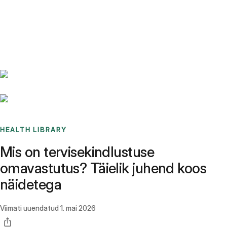
Benchmarks
Stories
FAQ
Sign up / Log in
HEALTH LIBRARY
Mis on tervisekindlustuse
omavastutus? Täielik juhend koos
näidetega
Viimati uuendatud
1. mai 2026