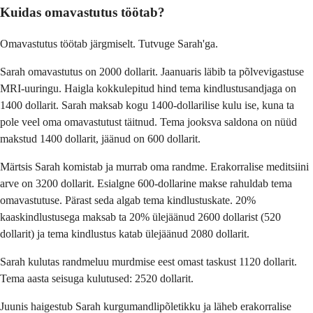
Kuidas omavastutus töötab?
Omavastutus töötab järgmiselt. Tutvuge Sarah'ga.
Sarah omavastutus on 2000 dollarit. Jaanuaris läbib ta põlvevigastuse
MRI-uuringu. Haigla kokkulepitud hind tema kindlustusandjaga on
1400 dollarit. Sarah maksab kogu 1400-dollarilise kulu ise, kuna ta
pole veel oma omavastutust täitnud. Tema jooksva saldona on nüüd
makstud 1400 dollarit, jäänud on 600 dollarit.
Märtsis Sarah komistab ja murrab oma randme. Erakorralise meditsiini
arve on 3200 dollarit. Esialgne 600-dollarine makse rahuldab tema
omavastutuse. Pärast seda algab tema kindlustuskate. 20%
kaaskindlustusega maksab ta 20% ülejäänud 2600 dollarist (520
dollarit) ja tema kindlustus katab ülejäänud 2080 dollarit.
Sarah kulutas randmeluu murdmise eest omast taskust 1120 dollarit.
Tema aasta seisuga kulutused: 2520 dollarit.
Juunis haigestub Sarah kurgumandlipõletikku ja läheb erakorralise