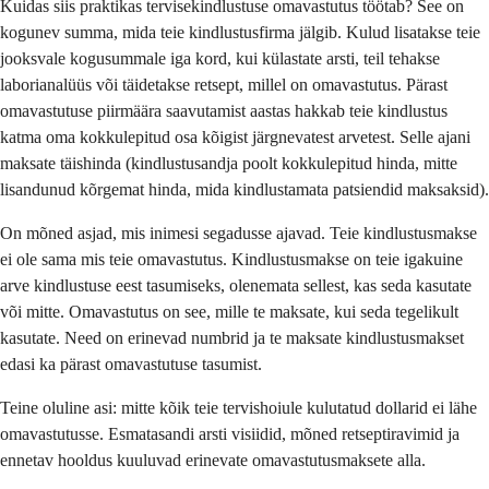
Kuidas siis praktikas tervisekindlustuse omavastutus töötab? See on
kogunev summa, mida teie kindlustusfirma jälgib. Kulud lisatakse teie
jooksvale kogusummale iga kord, kui külastate arsti, teil tehakse
laborianalüüs või täidetakse retsept, millel on omavastutus. Pärast
omavastutuse piirmäära saavutamist aastas hakkab teie kindlustus
katma oma kokkulepitud osa kõigist järgnevatest arvetest. Selle ajani
maksate täishinda (kindlustusandja poolt kokkulepitud hinda, mitte
lisandunud kõrgemat hinda, mida kindlustamata patsiendid maksaksid).
On mõned asjad, mis inimesi segadusse ajavad. Teie kindlustusmakse
ei ole sama mis teie omavastutus. Kindlustusmakse on teie igakuine
arve kindlustuse eest tasumiseks, olenemata sellest, kas seda kasutate
või mitte. Omavastutus on see, mille te maksate, kui seda tegelikult
kasutate. Need on erinevad numbrid ja te maksate kindlustusmakset
edasi ka pärast omavastutuse tasumist.
Teine oluline asi: mitte kõik teie tervishoiule kulutatud dollarid ei lähe
omavastutusse. Esmatasandi arsti visiidid, mõned retseptiravimid ja
ennetav hooldus kuuluvad erinevate omavastutusmaksete alla.