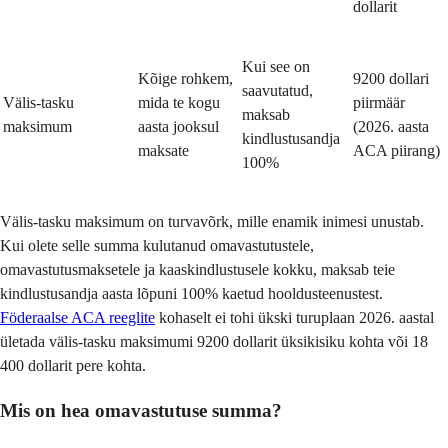
dollarit
Kui see on
Kõige rohkem,
9200 dollari
saavutatud,
Välis-tasku
mida te kogu
piirmäär
maksab
maksimum
aasta jooksul
(2026. aasta
kindlustusandja
maksate
ACA piirang)
100%
Välis-tasku maksimum on turvavõrk, mille enamik inimesi unustab.
Kui olete selle summa kulutanud omavastutustele,
omavastutusmaksetele ja kaaskindlustusele kokku, maksab teie
kindlustusandja aasta lõpuni 100% kaetud hooldusteenustest.
Föderaalse ACA reeglite
kohaselt ei tohi ükski turuplaan 2026. aastal
ületada välis-tasku maksimumi 9200 dollarit üksikisiku kohta või 18
400 dollarit pere kohta.
Mis on hea omavastutuse summa?