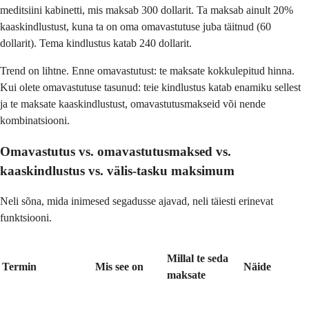
meditsiini kabinetti, mis maksab 300 dollarit. Ta maksab ainult 20%
kaaskindlustust, kuna ta on oma omavastutuse juba täitnud (60
dollarit). Tema kindlustus katab 240 dollarit.
Trend on lihtne. Enne omavastutust: te maksate kokkulepitud hinna.
Kui olete omavastutuse tasunud: teie kindlustus katab enamiku sellest
ja te maksate kaaskindlustust, omavastutusmakseid või nende
kombinatsiooni.
Omavastutus vs. omavastutusmaksed vs.
kaaskindlustus vs. välis-tasku maksimum
Neli sõna, mida inimesed segadusse ajavad, neli täiesti erinevat
funktsiooni.
Millal te seda
Termin
Mis see on
Näide
maksate