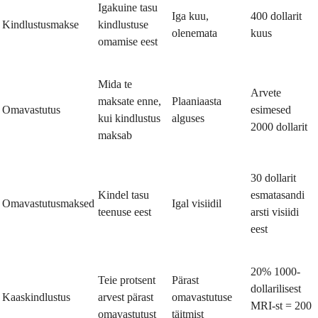
Igakuine tasu
Iga kuu,
400 dollarit
Kindlustusmakse
kindlustuse
olenemata
kuus
omamise eest
Mida te
Arvete
maksate enne,
Plaaniaasta
Omavastutus
esimesed
kui kindlustus
alguses
2000 dollarit
maksab
30 dollarit
Kindel tasu
esmatasandi
Omavastutusmaksed
Igal visiidil
teenuse eest
arsti visiidi
eest
20% 1000-
Teie protsent
Pärast
dollarilisest
Kaaskindlustus
arvest pärast
omavastutuse
MRI-st = 200
omavastutust
täitmist