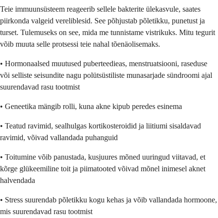
Teie immuunsüsteem reageerib sellele bakterite ülekasvule, saates
piirkonda valgeid vereliblesid. See põhjustab põletikku, punetust ja
turset. Tulemuseks on see, mida me tunnistame vistrikuks. Mitu tegurit
võib muuta selle protsessi teie nahal tõenäolisemaks.
• Hormonaalsed muutused puberteedieas, menstruatsiooni, raseduse
või selliste seisundite nagu polütsüstiliste munasarjade sündroomi ajal
suurendavad rasu tootmist
• Geneetika mängib rolli, kuna akne kipub peredes esinema
• Teatud ravimid, sealhulgas kortikosteroidid ja liitiumi sisaldavad
ravimid, võivad vallandada puhanguid
• Toitumine võib panustada, kusjuures mõned uuringud viitavad, et
kõrge glükeemiline toit ja piimatooted võivad mõnel inimesel aknet
halvendada
• Stress suurendab põletikku kogu kehas ja võib vallandada hormoone,
mis suurendavad rasu tootmist