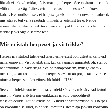
lihtsalt vistrik või midagi tõsisemat nagu herpes. See määramatuse hetk
võib tunduda väga häiriv, eriti kui see asub intiimses või nähtavas
kohas. Hea uudis on see, et herpesel ja vistrikul on erinevad omadused,
mis aitavad teil välja selgitada, millega te tegemist teete. Nende
erinevuste mõistmine võib teile meelerahu pakkuda ja aidata teil oma
tervise jaoks õigeid samme teha.
Mis eristab herpeset ja vistrikke?
Herpes ja vistrikud tulenevad täiesti erinevatest põhjustest ja käituvad
nahal erinevalt. Vistrik tekib siis, kui karvanääps ummistub õli, surnud
naharakkude ja bakteritega. See on nahaprobleem, millega enamik
meist aeg-ajalt kokku puutub. Herpes seevastu on põhjustatud viirusest
nimega herpes simplex viirus ehk lühidalt HSV.
See viirusinfektsioon tekitab haavandeid või ville, mis järgivad teatud
mustrit. Viirus elab teie närvirakkudes ja võib perioodiliselt
taasaktiveeruda. Kui vistrikud on üksikud nahasündmused, siis herpes
on krooniline seisund, mida teie immuunsüsteem aja jooksul kontrollib.