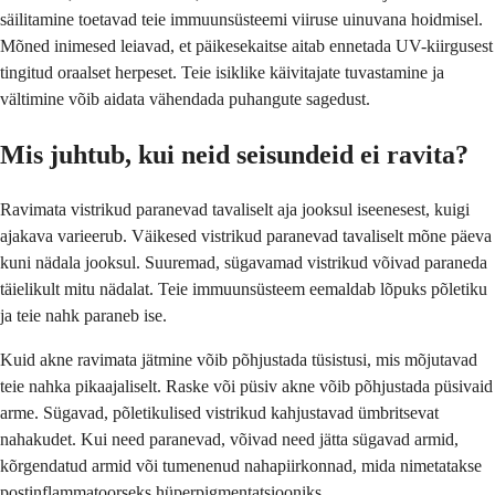
säilitamine toetavad teie immuunsüsteemi viiruse uinuvana hoidmisel.
Mõned inimesed leiavad, et päikesekaitse aitab ennetada UV-kiirgusest
tingitud oraalset herpeset. Teie isiklike käivitajate tuvastamine ja
vältimine võib aidata vähendada puhangute sagedust.
Mis juhtub, kui neid seisundeid ei ravita?
Ravimata vistrikud paranevad tavaliselt aja jooksul iseenesest, kuigi
ajakava varieerub. Väikesed vistrikud paranevad tavaliselt mõne päeva
kuni nädala jooksul. Suuremad, sügavamad vistrikud võivad paraneda
täielikult mitu nädalat. Teie immuunsüsteem eemaldab lõpuks põletiku
ja teie nahk paraneb ise.
Kuid akne ravimata jätmine võib põhjustada tüsistusi, mis mõjutavad
teie nahka pikaajaliselt. Raske või püsiv akne võib põhjustada püsivaid
arme. Sügavad, põletikulised vistrikud kahjustavad ümbritsevat
nahakudet. Kui need paranevad, võivad need jätta sügavad armid,
kõrgendatud armid või tumenenud nahapiirkonnad, mida nimetatakse
postinflammatoorseks hüperpigmentatsiooniks.