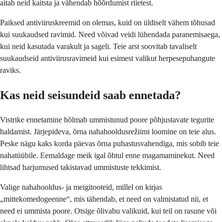
aitab neid kaitsta ja vähendab hõõrdumist riietest.
Paiksed antiviiruskreemid on olemas, kuid on üldiselt vähem tõhusad
kui suukaudsed ravimid. Need võivad veidi lühendada paranemisaega,
kui neid kasutada varakult ja sageli. Teie arst soovitab tavaliselt
suukaudseid antiviirusravimeid kui esimest valikut herpesepuhangute
raviks.
Kas neid seisundeid saab ennetada?
Vistrike ennetamine hõlmab ummistunud poore põhjustavate tegurite
haldamist. Järjepideva, õrna nahahooldusrežiimi loomine on teie alus.
Peske nägu kaks korda päevas õrna puhastusvahendiga, mis sobib teie
nahatüübile. Eemaldage meik igal õhtul enne magamaminekut. Need
lihtsad harjumused takistavad ummistuste tekkimist.
Valige nahahooldus- ja meigitooteid, millel on kirjas
„mittekomedogeenne“, mis tähendab, et need on valmistatud nii, et
need ei ummista poore. Otsige õlivabu valikuid, kui teil on rasune või