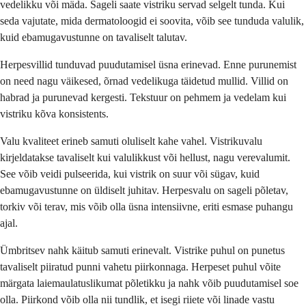
vedelikku või mäda. Sageli saate vistriku servad selgelt tunda. Kui
seda vajutate, mida dermatoloogid ei soovita, võib see tunduda valulik,
kuid ebamugavustunne on tavaliselt talutav.
Herpesvillid tunduvad puudutamisel üsna erinevad. Enne purunemist
on need nagu väikesed, õrnad vedelikuga täidetud mullid. Villid on
habrad ja purunevad kergesti. Tekstuur on pehmem ja vedelam kui
vistriku kõva konsistents.
Valu kvaliteet erineb samuti oluliselt kahe vahel. Vistrikuvalu
kirjeldatakse tavaliselt kui valulikkust või hellust, nagu verevalumit.
See võib veidi pulseerida, kui vistrik on suur või sügav, kuid
ebamugavustunne on üldiselt juhitav. Herpesvalu on sageli põletav,
torkiv või terav, mis võib olla üsna intensiivne, eriti esmase puhangu
ajal.
Ümbritsev nahk käitub samuti erinevalt. Vistrike puhul on punetus
tavaliselt piiratud punni vahetu piirkonnaga. Herpeset puhul võite
märgata laiemaulatuslikumat põletikku ja nahk võib puudutamisel soe
olla. Piirkond võib olla nii tundlik, et isegi riiete või linade vastu