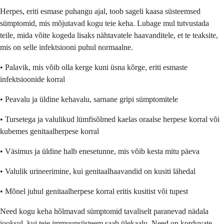
Herpes, eriti esmase puhangu ajal, toob sageli kaasa süsteemsed
sümptomid, mis mõjutavad kogu teie keha. Lubage mul tutvustada
teile, mida võite kogeda lisaks nähtavatele haavanditele, et te teaksite,
mis on selle infektsiooni puhul normaalne.
• Palavik, mis võib olla kerge kuni üsna kõrge, eriti esmaste
infektsioonide korral
• Peavalu ja üldine kehavalu, sarnane gripi sümptomitele
• Tursetega ja valulikud lümfisõlmed kaelas oraalse herpese korral või
kubemes genitaalherpese korral
• Väsimus ja üldine halb enesetunne, mis võib kesta mitu päeva
• Valulik urineerimine, kui genitaalhaavandid on kusiti lähedal
• Mõnel juhul genitaalherpese korral eritis kusitist või tupest
Need kogu keha hõlmavad sümptomid tavaliselt paranevad nädala
jooksul, kui teie immuunsüsteem saab ülekaalu. Need on korduvate