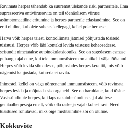
Ravimata herpes tähendab ka suuremat ülekande riski partneritele. Ilma
supresseeriva antiviirusravita on teil tõenäolisem viiruse
asümptomaatiline eritumine ja herpes partnerile edasiandmine. See on
eriti oluline, kui olete suhetes kellegagi, kellel pole herpeset.
Harva võib herpes täiesti kontrollimata jätmisel põhjustada tõsiseid
tüsistusi. Herpes võib läbi kontakti levida teistesse kehaosadesse,
seisundit nimetatakse autoinokulatsiooniks. See on sagedasem esmase
puhangu ajal enne, kui teie immuunsüsteem on antikehi välja töötanud.
Herpes võib levida silmadesse, põhjustades herpes keratiiti, mis võib
nägemist kahjustada, kui seda ei ravita.
Inimestel, kellel on väga nõrgenenud immuunsüsteem, võib ravimata
herpes levida ja mõjutada siseorganeid. See on haruldane, kuid tõsine.
Vastssündinute herpes, kui laps nakatub sünnituse ajal aktiivse
genitaalherpesega emalt, võib olla raske ja vajab kohest ravi. Need
tüsistused rõhutavad, miks õige meditsiiniline abi on oluline.
Kokkuvõte