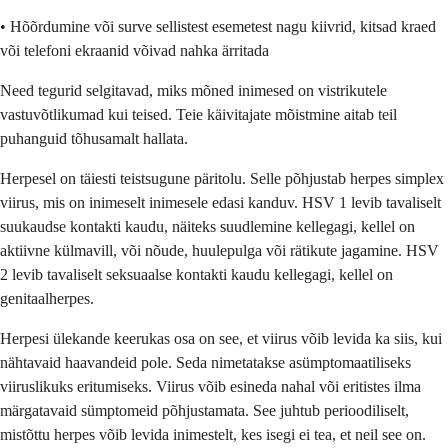
• Hõõrdumine või surve sellistest esemetest nagu kiivrid, kitsad kraed
või telefoni ekraanid võivad nahka ärritada
Need tegurid selgitavad, miks mõned inimesed on vistrikutele
vastuvõtlikumad kui teised. Teie käivitajate mõistmine aitab teil
puhanguid tõhusamalt hallata.
Herpesel on täiesti teistsugune päritolu. Selle põhjustab herpes simplex
viirus, mis on inimeselt inimesele edasi kanduv. HSV 1 levib tavaliselt
suukaudse kontakti kaudu, näiteks suudlemine kellegagi, kellel on
aktiivne külmavill, või nõude, huulepulga või rätikute jagamine. HSV
2 levib tavaliselt seksuaalse kontakti kaudu kellegagi, kellel on
genitaalherpes.
Herpesi ülekande keerukas osa on see, et viirus võib levida ka siis, kui
nähtavaid haavandeid pole. Seda nimetatakse asümptomaatiliseks
viiruslikuks eritumiseks. Viirus võib esineda nahal või eritistes ilma
märgatavaid sümptomeid põhjustamata. See juhtub perioodiliselt,
mistõttu herpes võib levida inimestelt, kes isegi ei tea, et neil see on.