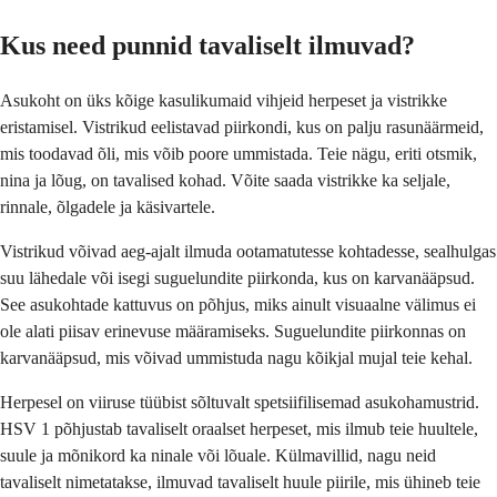
Kus need punnid tavaliselt ilmuvad?
Asukoht on üks kõige kasulikumaid vihjeid herpeset ja vistrikke
eristamisel. Vistrikud eelistavad piirkondi, kus on palju rasunäärmeid,
mis toodavad õli, mis võib poore ummistada. Teie nägu, eriti otsmik,
nina ja lõug, on tavalised kohad. Võite saada vistrikke ka seljale,
rinnale, õlgadele ja käsivartele.
Vistrikud võivad aeg-ajalt ilmuda ootamatutesse kohtadesse, sealhulgas
suu lähedale või isegi suguelundite piirkonda, kus on karvanääpsud.
See asukohtade kattuvus on põhjus, miks ainult visuaalne välimus ei
ole alati piisav erinevuse määramiseks. Suguelundite piirkonnas on
karvanääpsud, mis võivad ummistuda nagu kõikjal mujal teie kehal.
Herpesel on viiruse tüübist sõltuvalt spetsiifilisemad asukohamustrid.
HSV 1 põhjustab tavaliselt oraalset herpeset, mis ilmub teie huultele,
suule ja mõnikord ka ninale või lõuale. Külmavillid, nagu neid
tavaliselt nimetatakse, ilmuvad tavaliselt huule piirile, mis ühineb teie