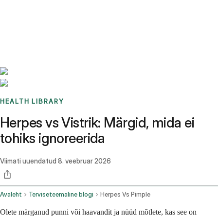
Benchmarks
Stories
FAQ
Sign up / Log in
HEALTH LIBRARY
Herpes vs Vistrik: Märgid, mida ei
tohiks ignoreerida
Viimati uuendatud
8. veebruar 2026
Avaleht
Terviseteemaline blogi
Herpes Vs Pimple
Olete märganud punni või haavandit ja nüüd mõtlete, kas see on