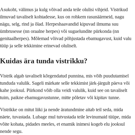
Asukoht, välimus ja kulg võivad anda teile olulisi vihjeid. Vistrikud
ilmuvad tavaliselt kohtadesse, kus on rohkem rasunäärmeid, nagu
nägu, selg, rind ja õlad. Herpeshaavandid kipuvad ilmuma suu
ümbrusesse (nn oraalne herpes) või suguelundite piirkonda (nn
genitaalherpes). Mõlemad võivad põhjustada ebamugavust, kuid valu
tüüp ja selle tekkimine erinevad oluliselt.
Kuidas ära tunda vistrikku?
Vistrik algab tavaliselt kõrgendatud punnina, mis võib puudutamisel
tunduda valulik. Sageli märkate selle tekkimist järk-järgult päeva või
kahe jooksul. Piirkond võib olla veidi valulik, kuid see on tavaliselt
tuim, paikne ebamugavustunne, mitte põletav või kipitav tunne.
Vistrikke on mitut liiki ja nende äratundmine aitab teil seda, mida
näete, tuvastada. Lubage mul tutvustada teile levinumaid tüüpe, mida
võite kohata, pidades meeles, et enamik inimesi kogeb elu jooksul
nende segu.