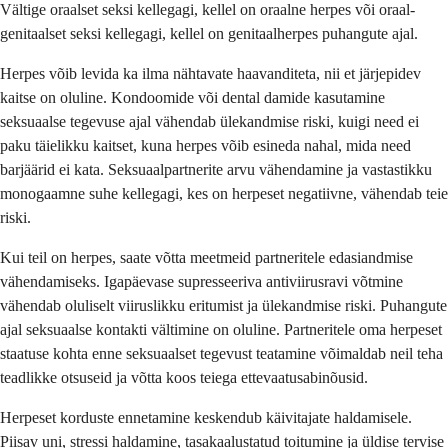
Vältige oraalset seksi kellegagi, kellel on oraalne herpes või oraal-
genitaalset seksi kellegagi, kellel on genitaalherpes puhangute ajal.
Herpes võib levida ka ilma nähtavate haavanditeta, nii et järjepidev
kaitse on oluline. Kondoomide või dental damide kasutamine
seksuaalse tegevuse ajal vähendab ülekandmise riski, kuigi need ei
paku täielikku kaitset, kuna herpes võib esineda nahal, mida need
barjäärid ei kata. Seksuaalpartnerite arvu vähendamine ja vastastikku
monogaamne suhe kellegagi, kes on herpeset negatiivne, vähendab teie
riski.
Kui teil on herpes, saate võtta meetmeid partneritele edasiandmise
vähendamiseks. Igapäevase supresseeriva antiviirusravi võtmine
vähendab oluliselt viiruslikku eritumist ja ülekandmise riski. Puhangute
ajal seksuaalse kontakti vältimine on oluline. Partneritele oma herpeset
staatuse kohta enne seksuaalset tegevust teatamine võimaldab neil teha
teadlikke otsuseid ja võtta koos teiega ettevaatusabinõusid.
Herpeset korduste ennetamine keskendub käivitajate haldamisele.
Piisav uni, stressi haldamine, tasakaalustatud toitumine ja üldise tervise