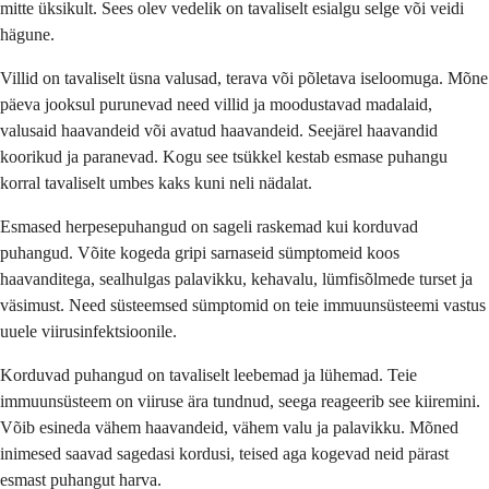
mitte üksikult. Sees olev vedelik on tavaliselt esialgu selge või veidi
hägune.
Villid on tavaliselt üsna valusad, terava või põletava iseloomuga. Mõne
päeva jooksul purunevad need villid ja moodustavad madalaid,
valusaid haavandeid või avatud haavandeid. Seejärel haavandid
koorikud ja paranevad. Kogu see tsükkel kestab esmase puhangu
korral tavaliselt umbes kaks kuni neli nädalat.
Esmased herpesepuhangud on sageli raskemad kui korduvad
puhangud. Võite kogeda gripi sarnaseid sümptomeid koos
haavanditega, sealhulgas palavikku, kehavalu, lümfisõlmede turset ja
väsimust. Need süsteemsed sümptomid on teie immuunsüsteemi vastus
uuele viirusinfektsioonile.
Korduvad puhangud on tavaliselt leebemad ja lühemad. Teie
immuunsüsteem on viiruse ära tundnud, seega reageerib see kiiremini.
Võib esineda vähem haavandeid, vähem valu ja palavikku. Mõned
inimesed saavad sagedasi kordusi, teised aga kogevad neid pärast
esmast puhangut harva.