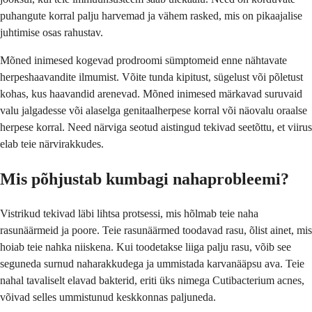
puhangute korral palju harvemad ja vähem rasked, mis on pikaajalise
juhtimise osas rahustav.
Mõned inimesed kogevad prodroomi sümptomeid enne nähtavate
herpeshaavandite ilmumist. Võite tunda kipitust, sügelust või põletust
kohas, kus haavandid arenevad. Mõned inimesed märkavad suruvaid
valu jalgadesse või alaselga genitaalherpese korral või näovalu oraalse
herpese korral. Need närviga seotud aistingud tekivad seetõttu, et viirus
elab teie närvirakkudes.
Mis põhjustab kumbagi nahaprobleemi?
Vistrikud tekivad läbi lihtsa protsessi, mis hõlmab teie naha
rasunäärmeid ja poore. Teie rasunäärmed toodavad rasu, õlist ainet, mis
hoiab teie nahka niiskena. Kui toodetakse liiga palju rasu, võib see
seguneda surnud naharakkudega ja ummistada karvanääpsu ava. Teie
nahal tavaliselt elavad bakterid, eriti üks nimega Cutibacterium acnes,
võivad selles ummistunud keskkonnas paljuneda.