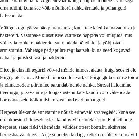
aknele kalduv nahk. Olge ettevaatlik liiga paljude toodete lisamisega
oma rutiini, kuna see võib mõnikord nahka ärritada ja puhanguid
halvendada.
Vältige kogu päeva näo puudutamist, kuna teie käed kannavad rasu ja
baktereid. Vastupake kiusatusele vistrikke näppida või muljuda, mis
võib viia rohkem baktereid, suurendada põletikku ja põhjustada
armistumist. Vahetage padjapüüre regulaarselt, kuna need koguvad
nahalt ja juustest rasu ja baktereid.
Dieet ja elustiili tegurid võivad mõnda inimest aidata, kuigi seos ei ole
kõigi jaoks sama. Mõned inimesed leiavad, et kõrge glükeemilise toidu
ja piimatoodete piiramine parandab nende nahka. Stressi haldamine
treeningu, piisava une ja lõõgastustehnikate kaudu võib vähendada
hormonaalseid kõikumisi, mis vallandavad puhanguid.
Herpeset ülekande ennetamine nõuab erinevaid strateegiaid, kuna see
on inimestelt inimesele edasi kanduv viirusinfektsioon. Kui teil pole
herpeset, saate riski vähendada, vältides otsest kontakti aktiivsete
herpeshaavanditega. Ärge suudelge kedagi, kellel on nähtav külmavill.