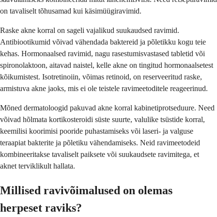
on tavaliselt tõhusamad kui käsimüügiravimid.
Raske akne korral on sageli vajalikud suukaudsed ravimid.
Antibiootikumid võivad vähendada baktereid ja põletikku kogu teie
kehas. Hormonaalsed ravimid, nagu rasestumisvastased tabletid või
spironolaktoon, aitavad naistel, kelle akne on tingitud hormonaalsetest
kõikumistest. Isotretinoiin, võimas retinoid, on reserveeritud raske,
armistuva akne jaoks, mis ei ole teistele ravimeetoditele reageerinud.
Mõned dermatoloogid pakuvad akne korral kabinetiprotseduure. Need
võivad hõlmata kortikosteroidi süste suurte, valulike tsüstide korral,
keemilisi koorimisi pooride puhastamiseks või laseri- ja valguse
teraapiat bakterite ja põletiku vähendamiseks. Neid ravimeetodeid
kombineeritakse tavaliselt paiksete või suukaudsete ravimitega, et
aknet terviklikult hallata.
Millised ravivõimalused on olemas
herpeset raviks?