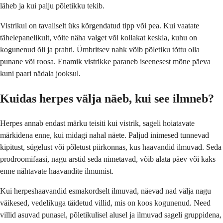
läheb ja kui palju põletikku tekib.
Vistrikul on tavaliselt üks kõrgendatud tipp või pea. Kui vaatate
tähelepanelikult, võite näha valget või kollakat keskla, kuhu on
kogunenud õli ja prahti. Ümbritsev nahk võib põletiku tõttu olla
punane või roosa. Enamik vistrikke paraneb iseenesest mõne päeva
kuni paari nädala jooksul.
Kuidas herpes välja näeb, kui see ilmneb?
Herpes annab endast märku teisiti kui vistrik, sageli hoiatavate
märkidena enne, kui midagi nahal näete. Paljud inimesed tunnevad
kipitust, sügelust või põletust piirkonnas, kus haavandid ilmuvad. Seda
prodroomifaasi, nagu arstid seda nimetavad, võib alata päev või kaks
enne nähtavate haavandite ilmumist.
Kui herpeshaavandid esmakordselt ilmuvad, näevad nad välja nagu
väikesed, vedelikuga täidetud villid, mis on koos kogunenud. Need
villid asuvad punasel, põletikulisel alusel ja ilmuvad sageli gruppidena,