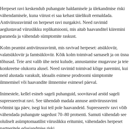
Herpeset ravi keskendub puhangute haldamisele ja ülekandmise riski
vähendamisele, kuna viirust ei saa kehast täielikult eemaldada.
Antiviirusravimid on herpeset ravi nurgakivi. Need ravimid
aeglustavad viiruslikku replikatsiooni, mis aitab haavanditel kiiremini
paraneda ja vähendab sümptomite raskust.
Kolm peamist antiviirusravimit, mis ravivad herpeset: atsükloviir,
valatsükloviir ja famtsükloviir. Kõik kolm toimivad sarnaselt ja on üsna
tõhusad. Teie arst valib ühe neist kulude, annustamise mugavuse ja teie
konkreetse olukorra alusel. Need ravimid toimivad kõige paremini, kui
neid alustada varakult, ideaalis esimese prodroomi sümptomite
ilmnemisel või haavandite ilmnemise esimesel päeval.
Inimestele, kellel esineb sageli puhanguid, soovitavad arstid sageli
supresseerivat ravi. See tähendab madala annuse antiviirusravimi
võtmist iga päev, isegi kui teil pole haavandeid. Supresseeriv ravi võib
vähendada puhangute sagedust 70–80 protsenti. Samuti vähendab see
oluliselt asümptomaatilist viiruslikku eritumist, vähendades herpeset
partneritele edasiandmise riski.