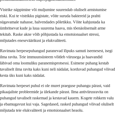
Vistrike näppimine või muljumine suurendab oluliselt armistumise
riski. Kui te vistrikku pigistate, võite suruda baktereid ja prahti
sügavamale nahasse, halvendades põletikku. Võite kahjustada ka
ümbritsevat kude ja luua suurema haava, mis tõenäolisemalt arme
tekitab. Raske akne võib põhjustada ka emotsionaalset stressi,
mõjutades eneseväärikust ja elukvaliteeti.
Ravimata herpesepuhangud paranevad lõpuks samuti iseenesest, isegi
ilma ravita. Teie immuunsüsteem võitleb viirusega ja haavandid
läbivad oma loomuliku paranemisprotsessi. Esimene puhang kestab
tavaliselt ilma ravita kaks kuni neli nädalat, korduvad puhangud võivad
kesta üks kuni kaks nädalat.
Ravimata herpeset puhul ei ole muret praeguse puhangu pärast, vaid
pikaajaliste probleemide ja ülekande pärast. Ilma antiviirusravita on
puhangud tavaliselt raskemad ja kestavad kauem. Kogete rohkem valu
ja ebamugavust kui vaja. Sagedased, rasked puhangud võivad oluliselt
mõjutada teie elukvaliteeti ja emotsionaalset heaolu.