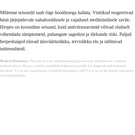
Mõlemat seisundit saab õige hooldusega hallata. Vistrikud reageerivad
hästi järjepidevale nahahooldusele ja vajadusel meditsiinilisele ravile.
Herpes on krooniline seisund, kuid antiviirusravimid võivad oluliselt
vähendada sümptomeid, puhangute sagedust ja ülekande riski. Paljud
herpeshaiged elavad täisväärtuslikku, tervislikku elu ja säilitavad
intiimsuhteid.
Medical Disclaimer:
This article is for informational purposes only and does not constitute
medical advice. Always consult a qualified healthcare provider for diagnosis and treatment
decisions. If you are experiencing a medical emergency, call 911 or go to the nearest emergency
room immediately.