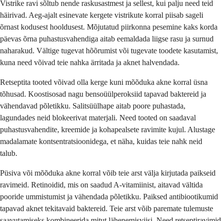
Vistrike ravi sõltub nende raskusastmest ja sellest, kui palju need teid
häirivad. Aeg-ajalt esinevate kergete vistrikute korral piisab sageli
õrnast kodusest hooldusest. Mõjutatud piirkonna pesemine kaks korda
päevas õrna puhastusvahendiga aitab eemaldada liigse rasu ja surnud
naharakud. Vältige tugevat hõõrumist või tugevate toodete kasutamist,
kuna need võivad teie nahka ärritada ja aknet halvendada.
Retseptita tooted võivad olla kerge kuni mõõduka akne korral üsna
tõhusad. Koostisosad nagu bensoüülperoksiid tapavad baktereid ja
vähendavad põletikku. Salitsüülhape aitab poore puhastada,
lagundades neid blokeerivat materjali. Need tooted on saadaval
puhastusvahendite, kreemide ja kohapealsete ravimite kujul. Alustage
madalamate kontsentratsioonidega, et näha, kuidas teie nahk neid
talub.
Püsiva või mõõduka akne korral võib teie arst välja kirjutada paikseid
ravimeid. Retinoidid, mis on saadud A-vitamiinist, aitavad vältida
pooride ummistumist ja vähendada põletikku. Paiksed antibiootikumid
tapavad aknet tekitavaid baktereid. Teie arst võib paremate tulemuste
saavutamiseks kombineerida mitut lähenemisviisi. Need retseptiravimid