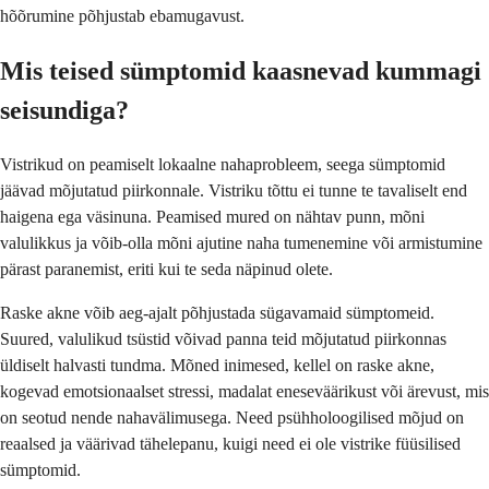
hõõrumine põhjustab ebamugavust.
Mis teised sümptomid kaasnevad kummagi
seisundiga?
Vistrikud on peamiselt lokaalne nahaprobleem, seega sümptomid
jäävad mõjutatud piirkonnale. Vistriku tõttu ei tunne te tavaliselt end
haigena ega väsinuna. Peamised mured on nähtav punn, mõni
valulikkus ja võib-olla mõni ajutine naha tumenemine või armistumine
pärast paranemist, eriti kui te seda näpinud olete.
Raske akne võib aeg-ajalt põhjustada sügavamaid sümptomeid.
Suured, valulikud tsüstid võivad panna teid mõjutatud piirkonnas
üldiselt halvasti tundma. Mõned inimesed, kellel on raske akne,
kogevad emotsionaalset stressi, madalat eneseväärikust või ärevust, mis
on seotud nende nahavälimusega. Need psühholoogilised mõjud on
reaalsed ja väärivad tähelepanu, kuigi need ei ole vistrike füüsilised
sümptomid.