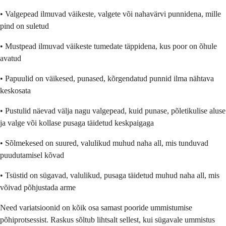
• Valgepead ilmuvad väikeste, valgete või nahavärvi punnidena, mille
pind on suletud
• Mustpead ilmuvad väikeste tumedate täppidena, kus poor on õhule
avatud
• Papuulid on väikesed, punased, kõrgendatud punnid ilma nähtava
keskosata
• Pustulid näevad välja nagu valgepead, kuid punase, põletikulise aluse
ja valge või kollase pusaga täidetud keskpaigaga
• Sõlmekesed on suured, valulikud muhud naha all, mis tunduvad
puudutamisel kõvad
• Tsüstid on sügavad, valulikud, pusaga täidetud muhud naha all, mis
võivad põhjustada arme
Need variatsioonid on kõik osa samast pooride ummistumise
põhiprotsessist. Raskus sõltub lihtsalt sellest, kui sügavale ummistus