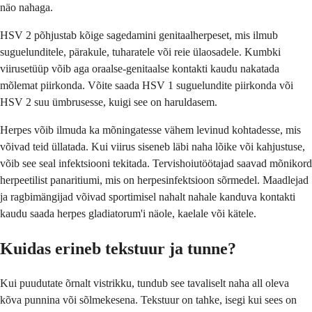
näo nahaga.
HSV 2 põhjustab kõige sagedamini genitaalherpeset, mis ilmub
suguelunditele, pärakule, tuharatele või reie ülaosadele. Kumbki
viirusetüüp võib aga oraalse-genitaalse kontakti kaudu nakatada
mõlemat piirkonda. Võite saada HSV 1 suguelundite piirkonda või
HSV 2 suu ümbrusesse, kuigi see on haruldasem.
Herpes võib ilmuda ka mõningatesse vähem levinud kohtadesse, mis
võivad teid üllatada. Kui viirus siseneb läbi naha lõike või kahjustuse,
võib see seal infektsiooni tekitada. Tervishoiutöötajad saavad mõnikord
herpeetilist panaritiumi, mis on herpesinfektsioon sõrmedel. Maadlejad
ja ragbimängijad võivad sportimisel nahalt nahale kanduva kontakti
kaudu saada herpes gladiatorum'i näole, kaelale või kätele.
Kuidas erineb tekstuur ja tunne?
Kui puudutate õrnalt vistrikku, tundub see tavaliselt naha all oleva
kõva punnina või sõlmekesena. Tekstuur on tahke, isegi kui sees on