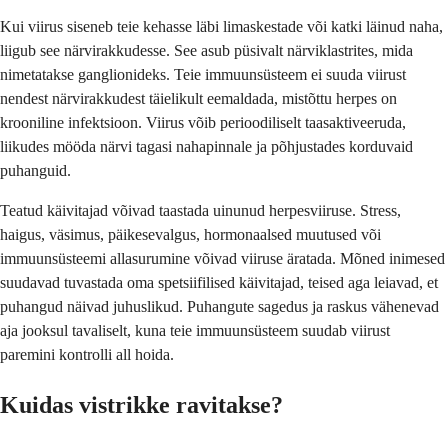
Kui viirus siseneb teie kehasse läbi limaskestade või katki läinud naha,
liigub see närvirakkudesse. See asub püsivalt närviklastrites, mida
nimetatakse ganglionideks. Teie immuunsüsteem ei suuda viirust
nendest närvirakkudest täielikult eemaldada, mistõttu herpes on
krooniline infektsioon. Viirus võib perioodiliselt taasaktiveeruda,
liikudes mööda närvi tagasi nahapinnale ja põhjustades korduvaid
puhanguid.
Teatud käivitajad võivad taastada uinunud herpesviiruse. Stress,
haigus, väsimus, päikesevalgus, hormonaalsed muutused või
immuunsüsteemi allasurumine võivad viiruse äratada. Mõned inimesed
suudavad tuvastada oma spetsiifilised käivitajad, teised aga leiavad, et
puhangud näivad juhuslikud. Puhangute sagedus ja raskus vähenevad
aja jooksul tavaliselt, kuna teie immuunsüsteem suudab viirust
paremini kontrolli all hoida.
Kuidas vistrikke ravitakse?