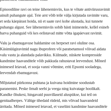
Episoodiline ravi on teine lähenemisviis, kus te võtate antiviirusravimit
ainult puhangute ajal. Teie arst võib teile välja kirjutada ravimite varu,
et seda käepärast hoida, nii et saate ravi kohe alustada, kui tunnete
puhangu algust. See lähenemisviis sobib hästi inimestele, kellel esineb
harva puhanguid või kes eelistavad mitte võtta igapäevast ravimit.
Valu ja ebamugavuse haldamine on herpeset ravi oluline osa.
Käsimüügiravimid nagu ibuprofeen või paratsetamool võivad aidata
valu vastu ja alandada palavikku. Külmade, niiskete kompresside
kandmine haavanditele võib pakkuda rahustavat leevendust. Mõned
inimesed leiavad, et sooja vanni võtmine, eriti Epsomi sooladega,
leevendab ebamugavust.
Mõjutatud piirkonna puhtana ja kuivana hoidmine soodustab
paranemist. Peske õrnalt seebi ja veega ning kuivatage hoolikalt.
Kandke õhukesi, hingavaid puuvillaseid aluspükse, kui teil on
genitaalherpes. Vältige tihedaid riideid, mis võivad haavandeid
ärritada. Mõned inimesed leiavad, et vaseliini kandmine haavanditele