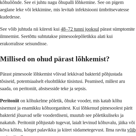
kõhuõõnde. See ei juhtu nagu õhupalli lõhkemine. See on pigem
aeglane leke või lekkimine, mis levitab infektsiooni ümbritsevatesse
kudedesse.
See võib juhtuda nii kiiresti kui
48–72 tunni jooksul
pärast sümptomite
ilmnemist. Seetõttu suhtutakse pimesoolepõletikku alati kui
erakorralisse seisundisse.
Millised on ohud pärast lõhkemist?
Pärast pimesoole lõhkemist võivad lekkivad bakterid põhjustada
tõsiseid, potentsiaalselt eluohtlikke tüsistusi. Peamised, millest aru
saada, on peritoniit, abstsesside teke ja sepsis.
Peritoniit
on kõhukelme põletik, õhuke vooder, mis katab kõhu
sisemust ja enamikku kõhuorganitest. Kui lõhkenud pimesoolest pärit
bakterid jõuavad selle vooderdiseni, muutub see põletikuliseks ja
nakatub. Peritoniit põhjustab tugevat, laialt levinud kõhuvalu, jäika või
kõva kõhtu, kõrget palavikku ja kiiret südametegevust. Ilma ravita
võib