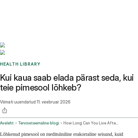
Benchmarks
Stories
FAQ
Sign up / Log in
HEALTH LIBRARY
Kui kaua saab elada pärast seda, kui
teie pimesool lõhkeb?
Viimati uuendatud
11. veebruar 2026
Avaleht
Terviseteemaline blogi
How Long Can You Live After Your Appendix Bursts
Lõhkenud pimesool on meditsiiniline erakorraline seisund, kuid