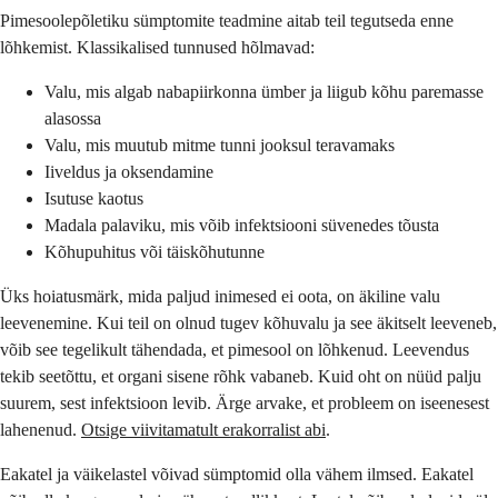
Pimesoolepõletiku sümptomite teadmine aitab teil tegutseda enne
lõhkemist. Klassikalised tunnused hõlmavad:
Valu, mis algab nabapiirkonna ümber ja liigub kõhu paremasse
alasossa
Valu, mis muutub mitme tunni jooksul teravamaks
Iiveldus ja oksendamine
Isutuse kaotus
Madala palaviku, mis võib infektsiooni süvenedes tõusta
Kõhupuhitus või täiskõhutunne
Üks hoiatusmärk, mida paljud inimesed ei oota, on äkiline valu
leevenemine. Kui teil on olnud tugev kõhuvalu ja see äkitselt leeveneb,
võib see tegelikult tähendada, et pimesool on lõhkenud. Leevendus
tekib seetõttu, et organi sisene rõhk vabaneb. Kuid oht on nüüd palju
suurem, sest infektsioon levib. Ärge arvake, et probleem on iseenesest
lahenenud.
Otsige viivitamatult erakorralist abi
.
Eakatel ja väikelastel võivad sümptomid olla vähem ilmsed. Eakatel