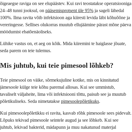
õigeaegse raviga on see elupäästev. Kui ravi teostatakse operatsiooniga
24–48 tunni jooksul, on
pääsemisprotsent üle 95%
ja sageli lähedal
100%. Ilma ravita võib infektsioon aga kiiresti levida läbi kõhuõõne ja
vereringesse. Sellises olukorras muutub ellujäämine pärast mõne päeva
möödumist ebatõenäoliseks.
Lühike vastus on, et aeg on kõik. Mida kiiremini te haiglasse jõuate,
seda parem on teie tulemus.
Mis juhtub, kui teie pimesool lõhkeb?
Teie pimesool on väike, sõrmekujuline kotike, mis on kinnitatud
jämesoole külge teie kõhu paremal allosas. Kui see ummistub,
tavaliselt väljaheite, lima või infektsiooni tõttu, paisub see ja muutub
põletikuliseks. Seda nimetatakse
pimesoolepõletikuks
.
Kui pimesoolepõletikku ei ravita, kasvab rõhk pimesoole sees pidevalt.
Lõpuks tekivad pimesoole seintele augud ja see lõhkeb. Kui see
juhtub, lekivad bakterid, mädapunn ja muu nakatunud materjal