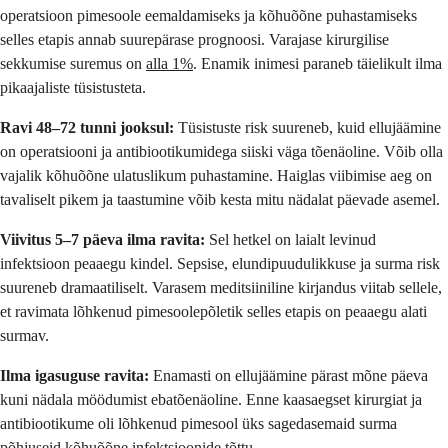
operatsioon pimesoole eemaldamiseks ja kõhuõõne puhastamiseks
selles etapis annab suurepärase prognoosi. Varajase kirurgilise
sekkumise suremus on
alla 1%
. Enamik inimesi paraneb täielikult ilma
pikaajaliste tüsistusteta.
Ravi 48–72 tunni jooksul:
Tüsistuste risk suureneb, kuid ellujäämine
on operatsiooni ja antibiootikumidega siiski väga tõenäoline. Võib olla
vajalik kõhuõõne ulatuslikum puhastamine. Haiglas viibimise aeg on
tavaliselt pikem ja taastumine võib kesta mitu nädalat päevade asemel.
Viivitus 5–7 päeva ilma ravita:
Sel hetkel on laialt levinud
infektsioon peaaegu kindel. Sepsise, elundipuudulikkuse ja surma risk
suureneb dramaatiliselt. Varasem meditsiiniline kirjandus viitab sellele,
et ravimata lõhkenud pimesoolepõletik selles etapis on peaaegu alati
surmav.
Ilma igasuguse ravita:
Enamasti on ellujäämine pärast mõne päeva
kuni nädala möödumist ebatõenäoline. Enne kaasaegset kirurgiat ja
antibiootikume oli lõhkenud pimesool üks sagedasemaid surma
põhjuseid kõhuõõne infektsioonide tõttu.