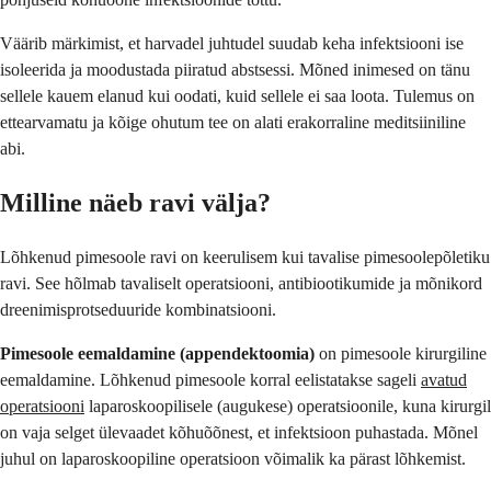
Väärib märkimist, et harvadel juhtudel suudab keha infektsiooni ise
isoleerida ja moodustada piiratud abstsessi. Mõned inimesed on tänu
sellele kauem elanud kui oodati, kuid sellele ei saa loota. Tulemus on
ettearvamatu ja kõige ohutum tee on alati erakorraline meditsiiniline
abi.
Milline näeb ravi välja?
Lõhkenud pimesoole ravi on keerulisem kui tavalise pimesoolepõletiku
ravi. See hõlmab tavaliselt operatsiooni, antibiootikumide ja mõnikord
dreenimisprotseduuride kombinatsiooni.
Pimesoole eemaldamine (appendektoomia)
on pimesoole kirurgiline
eemaldamine. Lõhkenud pimesoole korral eelistatakse sageli
avatud
operatsiooni
laparoskoopilisele (augukese) operatsioonile, kuna kirurgil
on vaja selget ülevaadet kõhuõõnest, et infektsioon puhastada. Mõnel
juhul on laparoskoopiline operatsioon võimalik ka pärast lõhkemist.