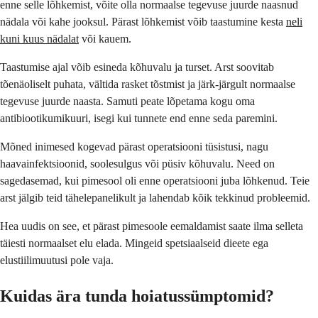
enne selle lõhkemist, võite olla normaalse tegevuse juurde naasnud
nädala või kahe jooksul. Pärast lõhkemist võib taastumine kesta
neli
kuni kuus nädalat
või kauem.
Taastumise ajal võib esineda kõhuvalu ja turset. Arst soovitab
tõenäoliselt puhata, vältida rasket tõstmist ja järk-järgult normaalse
tegevuse juurde naasta. Samuti peate lõpetama kogu oma
antibiootikumikuuri, isegi kui tunnete end enne seda paremini.
Mõned inimesed kogevad pärast operatsiooni tüsistusi, nagu
haavainfektsioonid, soolesulgus või püsiv kõhuvalu. Need on
sagedasemad, kui pimesool oli enne operatsiooni juba lõhkenud. Teie
arst jälgib teid tähelepanelikult ja lahendab kõik tekkinud probleemid.
Hea uudis on see, et pärast pimesoole eemaldamist saate ilma selleta
täiesti normaalset elu elada. Mingeid spetsiaalseid dieete ega
elustiilimuutusi pole vaja.
Kuidas ära tunda hoiatussümptomid?