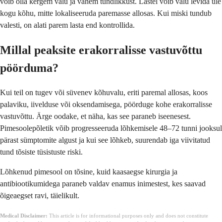
võib olla kergem valu ja vähem tundlikkust. Lastel võib valu levida üle
kogu kõhu, mitte lokaliseeruda paremasse allosas. Kui miski tundub
valesti, on alati parem lasta end kontrollida.
Millal peaksite erakorralisse vastuvõttu
pöörduma?
Kui teil on tugev või süvenev kõhuvalu, eriti paremal allosas, koos
palaviku, iivelduse või oksendamisega, pöörduge kohe erakorralisse
vastuvõttu. Ärge oodake, et näha, kas see paraneb iseenesest.
Pimesoolepõletik võib progresseeruda lõhkemisele 48–72 tunni jooksul
pärast sümptomite algust ja kui see lõhkeb, suurendab iga viivitatud
tund tõsiste tüsistuste riski.
Lõhkenud pimesool on tõsine, kuid kaasaegse kirurgia ja
antibiootikumidega paraneb valdav enamus inimestest, kes saavad
õigeaegset ravi, täielikult.
Medical Disclaimer:
This article is for informational purposes only and does not constitute