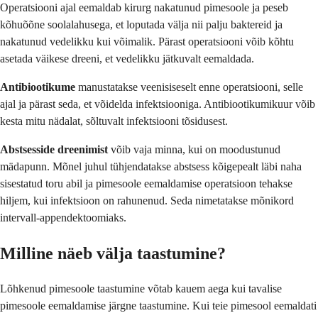
Operatsiooni ajal eemaldab kirurg nakatunud pimesoole ja peseb
kõhuõõne soolalahusega, et loputada välja nii palju baktereid ja
nakatunud vedelikku kui võimalik. Pärast operatsiooni võib kõhtu
asetada väikese dreeni, et vedelikku jätkuvalt eemaldada.
Antibiootikume
manustatakse veenisiseselt enne operatsiooni, selle
ajal ja pärast seda, et võidelda infektsiooniga. Antibiootikumikuur võib
kesta mitu nädalat, sõltuvalt infektsiooni tõsidusest.
Abstsesside dreenimist
võib vaja minna, kui on moodustunud
mädapunn. Mõnel juhul tühjendatakse abstsess kõigepealt läbi naha
sisestatud toru abil ja pimesoole eemaldamise operatsioon tehakse
hiljem, kui infektsioon on rahunenud. Seda nimetatakse mõnikord
intervall-appendektoomiaks.
Milline näeb välja taastumine?
Lõhkenud pimesoole taastumine võtab kauem aega kui tavalise
pimesoole eemaldamise järgne taastumine. Kui teie pimesool eemaldati