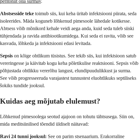
peritoniit olla surmav
.
Abstsesside teke
toimub siis, kui keha üritab infektsiooni piirata, seda
isoleerides. Mäda koguneb lõhkenud pimesoole lähedale kotikesse.
Abtsess võib mõnikord kehale veidi aega anda, kuid seda tuleb siiski
tühjendada ja ravida antibiootikumidega. Kui seda ei ravita, võib see
kasvada, lõhkeda ja infektsiooni edasi levitada.
Sepsis
on kõige ohtlikum tüsistus. See tekib siis, kui infektsioon satub
vereringesse ja käivitab kogu keha põletikulise reaktsiooni. Sepsis võib
põhjustada ohtlikku vererõhu langust, elundipuudulikkust ja surma.
See võib progresseeruda varajastest tunnustest eluohtlikuks septiliseks
šokiks tundide jooksul.
Kuidas aeg mõjutab elulemust?
Lõhkenud pimesoolega seotud ajajoon on tohutu tähtsusega. Siin on,
mida meditsiinilised tõendid üldiselt näitavad:
Ravi 24 tunni jooksul:
See on parim stsenaarium. Erakorraline