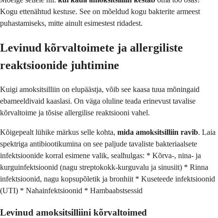
Kogu ettenähtud kestuse. See on mõeldud kogu bakterite armeest
puhastamiseks, mitte ainult esimestest ridadest.
Levinud kõrvaltoimete ja allergiliste
reaktsioonide juhtimine
Kuigi amoksitsilliin on elupäästja, võib see kaasa tuua mõningaid
ebameeldivaid kaaslasi. On väga oluline teada erinevust tavalise
kõrvaltoime ja tõsise allergilise reaktsiooni vahel.
Kõigepealt lühike märkus selle kohta,
mida amoksitsilliin ravib
. Laia
spektriga antibiootikumina on see paljude tavaliste bakteriaalsete
infektsioonide korral esimene valik, sealhulgas: * Kõrva-, nina- ja
kurguinfektsioonid (nagu streptokokk-kurguvalu ja sinusiit) * Rinna
infektsioonid, nagu kopsupõletik ja bronhiit * Kuseteede infektsioonid
(UTI) * Nahainfektsioonid * Hambaabstsessid
Levinud
amoksitsilliini kõrvaltoimed