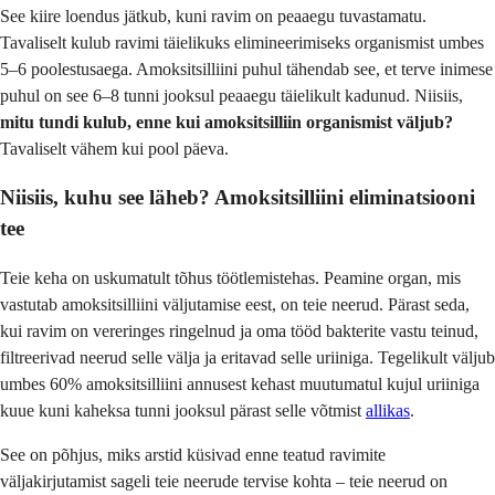
See kiire loendus jätkub, kuni ravim on peaaegu tuvastamatu.
Tavaliselt kulub ravimi täielikuks elimineerimiseks organismist umbes
5–6 poolestusaega. Amoksitsilliini puhul tähendab see, et terve inimese
puhul on see 6–8 tunni jooksul peaaegu täielikult kadunud. Niisiis,
mitu tundi kulub, enne kui amoksitsilliin organismist väljub?
Tavaliselt vähem kui pool päeva.
Niisiis, kuhu see läheb?
Amoksitsilliini eliminatsiooni
tee
Teie keha on uskumatult tõhus töötlemistehas. Peamine organ, mis
vastutab amoksitsilliini väljutamise eest, on teie neerud. Pärast seda,
kui ravim on vereringes ringelnud ja oma tööd bakterite vastu teinud,
filtreerivad neerud selle välja ja eritavad selle uriiniga. Tegelikult väljub
umbes 60% amoksitsilliini annusest kehast muutumatul kujul uriiniga
kuue kuni kaheksa tunni jooksul pärast selle võtmist
allikas
.
See on põhjus, miks arstid küsivad enne teatud ravimite
väljakirjutamist sageli teie neerude tervise kohta – teie neerud on