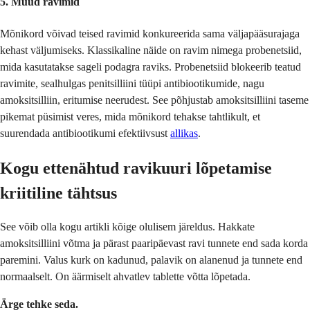
5. Muud ravimid
Mõnikord võivad teised ravimid konkureerida sama väljapääsurajaga
kehast väljumiseks. Klassikaline näide on ravim nimega probenetsiid,
mida kasutatakse sageli podagra raviks. Probenetsiid blokeerib teatud
ravimite, sealhulgas penitsilliini tüüpi antibiootikumide, nagu
amoksitsilliin, eritumise neerudest. See põhjustab amoksitsilliini taseme
pikemat püsimist veres, mida mõnikord tehakse tahtlikult, et
suurendada antibiootikumi efektiivsust
allikas
.
Kogu ettenähtud ravikuuri lõpetamise
kriitiline tähtsus
See võib olla kogu artikli kõige olulisem järeldus. Hakkate
amoksitsilliini võtma ja pärast paaripäevast ravi tunnete end sada korda
paremini. Valus kurk on kadunud, palavik on alanenud ja tunnete end
normaalselt. On äärmiselt ahvatlev tablette võtta lõpetada.
Ärge tehke seda.