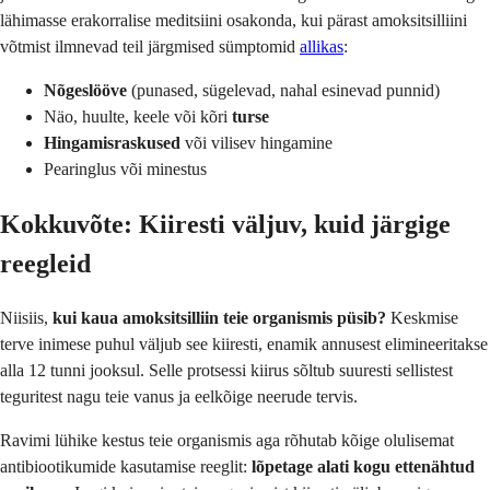
lähimasse erakorralise meditsiini osakonda, kui pärast amoksitsilliini
võtmist ilmnevad teil järgmised sümptomid
allikas
:
Nõgeslööve
(punased, sügelevad, nahal esinevad punnid)
Näo, huulte, keele või kõri
turse
Hingamisraskused
või vilisev hingamine
Pearinglus või minestus
Kokkuvõte: Kiiresti väljuv, kuid järgige
reegleid
Niisiis,
kui kaua amoksitsilliin teie organismis püsib?
Keskmise
terve inimese puhul väljub see kiiresti, enamik annusest elimineeritakse
alla 12 tunni jooksul. Selle protsessi kiirus sõltub suuresti sellistest
teguritest nagu teie vanus ja eelkõige neerude tervis.
Ravimi lühike kestus teie organismis aga rõhutab kõige olulisemat
antibiootikumide kasutamise reeglit:
lõpetage alati kogu ettenähtud