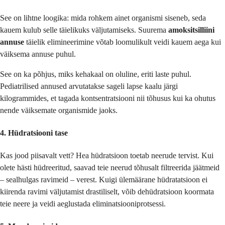
See on lihtne loogika: mida rohkem ainet organismi siseneb, seda
kauem kulub selle täielikuks väljutamiseks. Suurema
amoksitsilliini
annuse
täielik elimineerimine võtab loomulikult veidi kauem aega kui
väiksema annuse puhul.
See on ka põhjus, miks kehakaal on oluline, eriti laste puhul.
Pediatrilised annused arvutatakse sageli lapse kaalu järgi
kilogrammides, et tagada kontsentratsiooni nii tõhusus kui ka ohutus
nende väiksemate organismide jaoks.
4. Hüdratsiooni tase
Kas jood piisavalt vett? Hea hüdratsioon toetab neerude tervist. Kui
olete hästi hüdreeritud, saavad teie neerud tõhusalt filtreerida jäätmeid
– sealhulgas ravimeid – verest. Kuigi ülemäärane hüdratatsioon ei
kiirenda ravimi väljutamist drastiliselt, võib dehüdratsioon koormata
teie neere ja veidi aeglustada eliminatsiooniprotsessi.