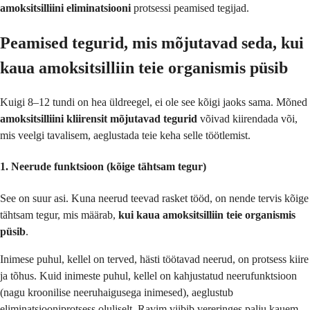
amoksitsilliini eliminatsiooni
protsessi peamised tegijad.
Peamised tegurid, mis mõjutavad seda, kui
kaua amoksitsilliin teie organismis püsib
Kuigi 8–12 tundi on hea üldreegel, ei ole see kõigi jaoks sama. Mõned
amoksitsilliini kliirensit mõjutavad tegurid
võivad kiirendada või,
mis veelgi tavalisem, aeglustada teie keha selle töötlemist.
1. Neerude funktsioon (kõige tähtsam tegur)
See on suur asi. Kuna neerud teevad rasket tööd, on nende tervis kõige
tähtsam tegur, mis määrab,
kui kaua amoksitsilliin teie organismis
püsib
.
Inimese puhul, kellel on terved, hästi töötavad neerud, on protsess kiire
ja tõhus. Kuid inimeste puhul, kellel on kahjustatud neerufunktsioon
(nagu kroonilise neeruhaigusega inimesed), aeglustub
eliminatsiooniprotsess oluliselt. Ravim viibib vereringes palju kauem,