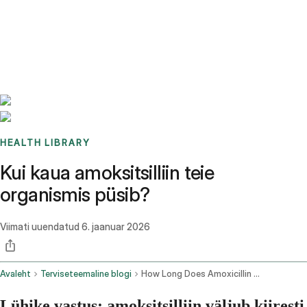
Benchmarks
Stories
FAQ
Sign up / Log in
HEALTH LIBRARY
Kui kaua amoksitsilliin teie
organismis püsib?
Viimati uuendatud
6. jaanuar 2026
Avaleht
Terviseteemaline blogi
How Long Does Amoxicillin Stay In Your System
Lühike vastus: amoksitsilliin väljub kiiresti