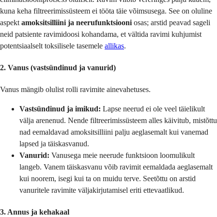
kuna keha filtreerimissüsteem ei tööta täie võimsusega. See on oluline
aspekt
amoksitsilliini ja neerufunktsiooni
osas; arstid peavad sageli
neid patsiente ravimidoosi kohandama, et vältida ravimi kuhjumist
potentsiaalselt toksilisele tasemele
allikas
.
2. Vanus (vastsündinud ja vanurid)
Vanus mängib olulist rolli ravimite ainevahetuses.
Vastsündinud ja imikud:
Lapse neerud ei ole veel täielikult
välja arenenud. Nende filtreerimissüsteem alles käivitub, mistõttu
nad eemaldavad amoksitsilliini palju aeglasemalt kui vanemad
lapsed ja täiskasvanud.
Vanurid:
Vanusega meie neerude funktsioon loomulikult
langeb. Vanem täiskasvanu võib ravimit eemaldada aeglasemalt
kui noorem, isegi kui ta on muidu terve. Seetõttu on arstid
vanuritele ravimite väljakirjutamisel eriti ettevaatlikud.
3. Annus ja kehakaal