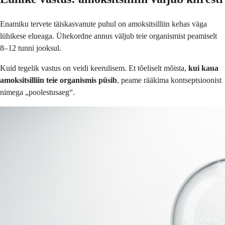
Enamiku tervete täiskasvanute puhul on amoksitsilliin kehas väga
lühikese elueaga. Ühekordne annus väljub teie organismist peamiselt
8–12 tunni jooksul.
Kuid tegelik vastus on veidi keerulisem. Et tõeliselt mõista,
kui kaua
amoksitsilliin teie organismis püsib
, peame rääkima kontseptsioonist
nimega „poolestusaeg“.