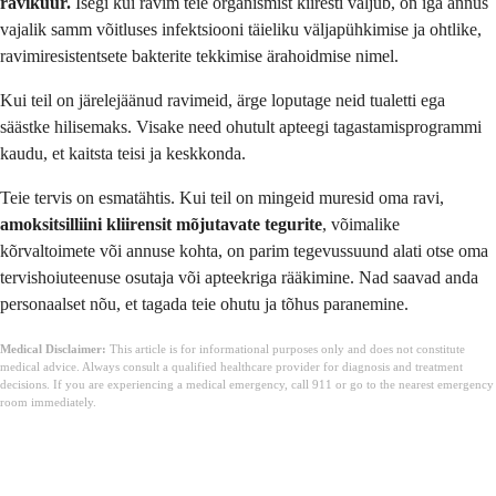
ravikuur.
Isegi kui ravim teie organismist kiiresti väljub, on iga annus
vajalik samm võitluses infektsiooni täieliku väljapühkimise ja ohtlike,
ravimiresistentsete bakterite tekkimise ärahoidmise nimel.
Kui teil on järelejäänud ravimeid, ärge loputage neid tualetti ega
säästke hilisemaks. Visake need ohutult apteegi tagastamisprogrammi
kaudu, et kaitsta teisi ja keskkonda.
Teie tervis on esmatähtis. Kui teil on mingeid muresid oma ravi,
amoksitsilliini kliirensit mõjutavate tegurite
, võimalike
kõrvaltoimete või annuse kohta, on parim tegevussuund alati otse oma
tervishoiuteenuse osutaja või apteekriga rääkimine. Nad saavad anda
personaalset nõu, et tagada teie ohutu ja tõhus paranemine.
Medical Disclaimer:
This article is for informational purposes only and does not constitute
medical advice. Always consult a qualified healthcare provider for diagnosis and treatment
decisions. If you are experiencing a medical emergency, call 911 or go to the nearest emergency
room immediately.