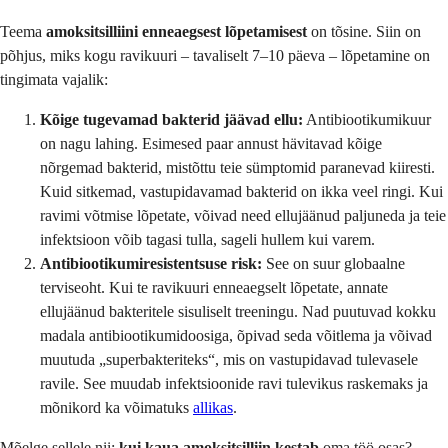
Teema
amoksitsilliini enneaegsest lõpetamisest
on tõsine. Siin on
põhjus, miks kogu ravikuuri – tavaliselt 7–10 päeva – lõpetamine on
tingimata vajalik:
Kõige tugevamad bakterid jäävad ellu:
Antibiootikumikuur
on nagu lahing. Esimesed paar annust hävitavad kõige
nõrgemad bakterid, mistõttu teie sümptomid paranevad kiiresti.
Kuid sitkemad, vastupidavamad bakterid on ikka veel ringi. Kui
ravimi võtmise lõpetate, võivad need ellujäänud paljuneda ja teie
infektsioon võib tagasi tulla, sageli hullem kui varem.
Antibiootikumiresistentsuse risk:
See on suur globaalne
terviseoht. Kui te ravikuuri enneaegselt lõpetate, annate
ellujäänud bakteritele sisuliselt treeningu. Nad puutuvad kokku
madala antibiootikumidoosiga, õpivad seda võitlema ja võivad
muutuda „superbakteriteks“, mis on vastupidavad tulevasele
ravile. See muudab infektsioonide ravi tulevikus raskemaks ja
mõnikord ka võimatuks
allikas
.
Mõelge sellele nii:
kui kaua amoksitsilliin kestab
oma töö osas?