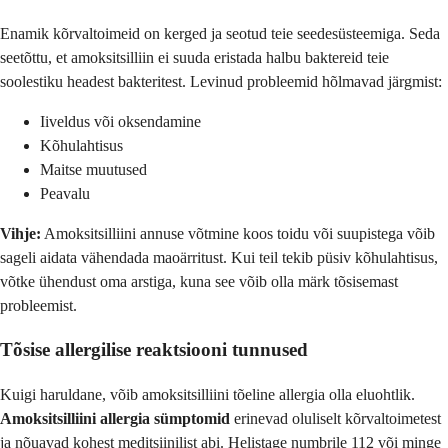
Enamik kõrvaltoimeid on kerged ja seotud teie seedesüsteemiga. Seda
seetõttu, et amoksitsilliin ei suuda eristada halbu baktereid teie
soolestiku headest bakteritest. Levinud probleemid hõlmavad järgmist:
Iiveldus või oksendamine
Kõhulahtisus
Maitse muutused
Peavalu
Vihje:
Amoksitsilliini annuse võtmine koos toidu või suupistega võib
sageli aidata vähendada maoärritust. Kui teil tekib püsiv kõhulahtisus,
võtke ühendust oma arstiga, kuna see võib olla märk tõsisemast
probleemist.
Tõsise allergilise reaktsiooni tunnused
Kuigi haruldane, võib amoksitsilliini tõeline allergia olla eluohtlik.
Amoksitsilliini allergia sümptomid
erinevad oluliselt kõrvaltoimetest
ja nõuavad kohest meditsiinilist abi. Helistage numbrile 112 või minge