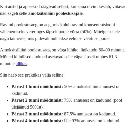
Kui arstid ja apteekrid räägivad sellest, kui kaua ravim kestab, viitavad
nad sageli selle
amoksitsilliini poolestusajale
.
Ravimi poolestusaeg on aeg, mis kulub ravimi kontsentratsiooni
vähenemiseks vereringes täpselt poole võrra (50%). Mõelge sellele
nagu taimerile, mis pidevalt nullitakse eelmise väärtuse poole.
Amoksitsilliini poolestusaeg on väga lühike, ligikaudu 60–90 minutit.
Mõned kliinilised andmed asetavad selle väga täpselt umbes 61,3
minutile
allikas
.
Siin näeb see praktikas välja selline:
Pärast 1 tunni möödumist:
50% amoksitsilliini annusest on
kadunud.
Pärast 2 tunni möödumist:
75% annusest on kadunud (pool
ülejäänud 50%st).
Pärast 3 tunni möödumist:
87,5% annusest on kadunud.
Pärast 4 tunni möödumist:
Üle 93% annusest on kadunud.