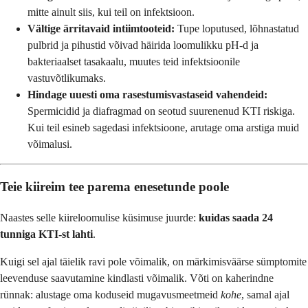
mitte ainult siis, kui teil on infektsioon.
Vältige ärritavaid intiimtooteid:
Tupe loputused, lõhnastatud
pulbrid ja pihustid võivad häirida loomulikku pH-d ja
bakteriaalset tasakaalu, muutes teid infektsioonile
vastuvõtlikumaks.
Hindage uuesti oma rasestumisvastaseid vahendeid:
Spermicidid ja diafragmad on seotud suurenenud KTI riskiga.
Kui teil esineb sagedasi infektsioone, arutage oma arstiga muid
võimalusi.
Teie kiireim tee parema enesetunde poole
Naastes selle kiireloomulise küsimuse juurde:
kuidas saada 24
tunniga KTI-st lahti
.
Kuigi sel ajal täielik ravi pole võimalik, on märkimisväärse sümptomite
leevenduse saavutamine kindlasti võimalik. Võti on kaherindne
rünnak: alustage oma koduseid mugavusmeetmeid
kohe
, samal ajal