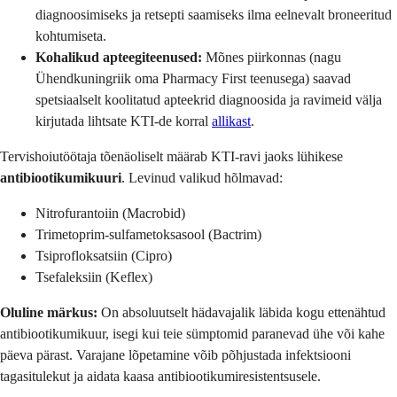
diagnoosimiseks ja retsepti saamiseks ilma eelnevalt broneeritud
kohtumiseta.
Kohalikud apteegiteenused:
Mõnes piirkonnas (nagu
Ühendkuningriik oma Pharmacy First teenusega) saavad
spetsiaalselt koolitatud apteekrid diagnoosida ja ravimeid välja
kirjutada lihtsate KTI-de korral
allikast
.
Tervishoiutöötaja tõenäoliselt määrab KTI-ravi jaoks lühikese
antibiootikumikuuri
. Levinud valikud hõlmavad:
Nitrofurantoiin (Macrobid)
Trimetoprim-sulfametoksasool (Bactrim)
Tsiprofloksatsiin (Cipro)
Tsefaleksiin (Keflex)
Oluline märkus:
On absoluutselt hädavajalik läbida kogu ettenähtud
antibiootikumikuur, isegi kui teie sümptomid paranevad ühe või kahe
päeva pärast. Varajane lõpetamine võib põhjustada infektsiooni
tagasitulekut ja aidata kaasa antibiootikumiresistentsusele.