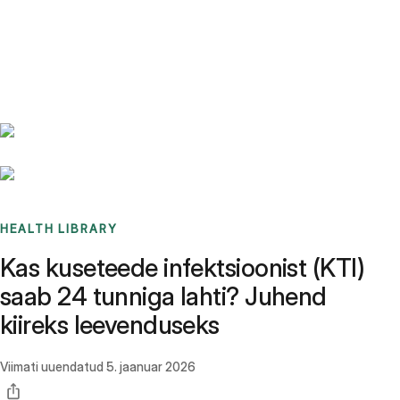
Benchmarks
Stories
FAQ
Sign up / Log in
HEALTH LIBRARY
Kas kuseteede infektsioonist (KTI)
saab 24 tunniga lahti? Juhend
kiireks leevenduseks
Viimati uuendatud
5. jaanuar 2026