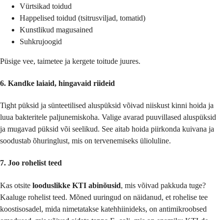
Vürtsikad toidud
Happelised toidud (tsitrusviljad, tomatid)
Kunstlikud magusained
Suhkrujoogid
Püsige vee, taimetee ja kergete toitude juures.
6. Kandke laiaid, hingavaid riideid
Tight püksid ja sünteetilised aluspüksid võivad niiskust kinni hoida ja
luua bakteritele paljunemiskoha. Valige avarad puuvillased aluspüksid
ja mugavad püksid või seelikud. See aitab hoida piirkonda kuivana ja
soodustab õhuringlust, mis on tervenemiseks ülioluline.
7. Joo rohelist teed
Kas otsite
looduslikke KTI abinõusid
, mis võivad pakkuda tuge?
Kaaluge rohelist teed. Mõned uuringud on näidanud, et rohelise tee
koostisosadel, mida nimetatakse katehhiinideks, on antimikroobsed