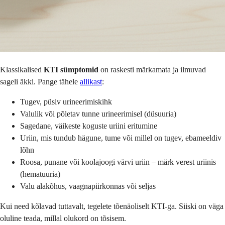
Klassikalised
KTI sümptomid
on raskesti märkamata ja ilmuvad
sageli äkki. Pange tähele
allikast
:
Tugev, püsiv urineerimiskihk
Valulik või põletav tunne urineerimisel (düsuuria)
Sagedane, väikeste koguste uriini eritumine
Uriin, mis tundub hägune, tume või millel on tugev, ebameeldiv
lõhn
Roosa, punane või koolajoogi värvi uriin – märk verest uriinis
(hematuuria)
Valu alakõhus, vaagnapiirkonnas või seljas
Kui need kõlavad tuttavalt, tegelete tõenäoliselt KTI-ga. Siiski on väga
oluline teada, millal olukord on tõsisem.