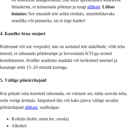
limaskesta, et tuimastada põletust ja tungi
allikast
.
Lõbus
hoiatus:
See muudab teie uriini eredaks, murettekitavaks
oranžiks või punaseks, nii et ärge kartke!
4. Kandke õrna soojust
Küttematt või soe veepudel, mis on asetatud teie alakõhule, võib teha
imesid, et rahustada põiekrampe ja leevendada KTI-ga seotud
krambitunnet. Hoidke seadistus madalal või keskmisel tasemel ja
kasutage seda 15–20 minutit korraga.
5. Vältige põieärritajaid
Kui püüate oma kuseteid rahustada, on viimane asi, mida soovite teha,
seda veelgi ärritada. Järgmised üks või kaks päeva vältige tavalisi
põieärritajaid
allikast
, sealhulgas:
Kofeiin (kohv, must tee, sooda)
Alkohol