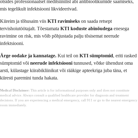
otsides professionaalset meditsiinilist abi antibiootikumide saamiseks,
mis tegelikult infektsiooni likvideerivad.
Kiireim ja tõhusaim viis
KTI ravimiseks
on saada retsept
tervishoiutöötajalt. Tõestamata
KTI koduste abinõudega
enesega
ravimine on risk, mis võib põhjustada palju tõsisemat neerude
infektsiooni.
Ärge oodake ja kannatage.
Kui teil on
KTI sümptomid
, eriti rasked
sümptomid või
neerude infektsiooni
tunnused, võtke ühendust oma
arsti, külastage kiirabikliinikut või rääkige apteekriga juba täna, et
kiiresti paremini tunda hakata.
Medical Disclaimer:
This article is for informational purposes only and does not constitute
medical advice. Always consult a qualified healthcare provider for diagnosis and treatment
decisions. If you are experiencing a medical emergency, call 911 or go to the nearest emergency
room immediately.