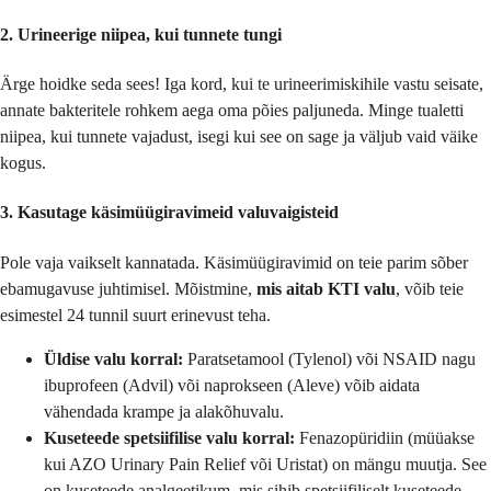
2. Urineerige niipea, kui tunnete tungi
Ärge hoidke seda sees! Iga kord, kui te urineerimiskihile vastu seisate,
annate bakteritele rohkem aega oma põies paljuneda. Minge tualetti
niipea, kui tunnete vajadust, isegi kui see on sage ja väljub vaid väike
kogus.
3. Kasutage käsimüügiravimeid valuvaigisteid
Pole vaja vaikselt kannatada. Käsimüügiravimid on teie parim sõber
ebamugavuse juhtimisel. Mõistmine,
mis aitab KTI valu
, võib teie
esimestel 24 tunnil suurt erinevust teha.
Üldise valu korral:
Paratsetamool (Tylenol) või NSAID nagu
ibuprofeen (Advil) või naprokseen (Aleve) võib aidata
vähendada krampe ja alakõhuvalu.
Kuseteede spetsiifilise valu korral:
Fenazopüridiin (müüakse
kui AZO Urinary Pain Relief või Uristat) on mängu muutja. See
on kuseteede analgeetikum, mis sihib spetsiifiliselt kuseteede