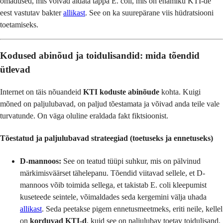
omadused, mis võivad aidata tappa E. coli, mis on enamiku KTI-de
eest vastutav bakter
allikast
. See on ka suurepärane viis hüdratsiooni
toetamiseks.
Kodused abinõud ja toidulisandid: mida tõendid
ütlevad
Internet on täis nõuandeid
KTI koduste abinõude
kohta. Kuigi
mõned on paljulubavad, on paljud tõestamata ja võivad anda teile vale
turvatunde. On väga oluline eraldada fakt fiktsioonist.
Tõestatud ja paljulubavad strateegiad (toetuseks ja ennetuseks)
D-mannoos:
See on teatud tüüpi suhkur, mis on pälvinud
märkimisväärset tähelepanu. Tõendid viitavad sellele, et D-
mannoos võib toimida sellega, et takistab E. coli kleepumist
kuseteede seintele, võimaldades seda kergemini välja uhada
allikast
. Seda peetakse pigem ennetusmeetmeks, eriti neile, kellel
on
korduvad KTI-d
, kuid see on paljulubav toetav toidulisand.