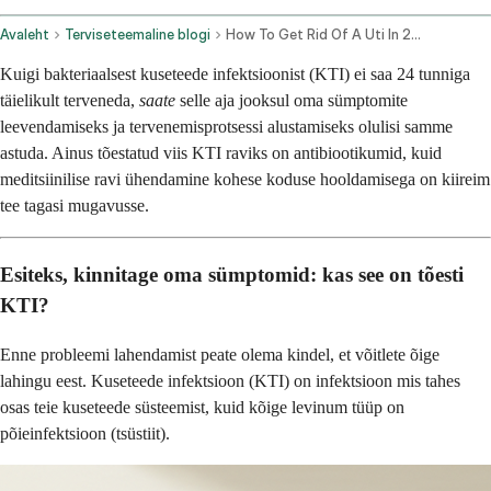
Avaleht
Terviseteemaline blogi
How To Get Rid Of A Uti In 24 Hours
Kuigi bakteriaalsest kuseteede infektsioonist (KTI) ei saa 24 tunniga
täielikult terveneda,
saate
selle aja jooksul oma sümptomite
leevendamiseks ja tervenemisprotsessi alustamiseks olulisi samme
astuda. Ainus tõestatud viis KTI raviks on antibiootikumid, kuid
meditsiinilise ravi ühendamine kohese koduse hooldamisega on kiireim
tee tagasi mugavusse.
Esiteks, kinnitage oma sümptomid: kas see on tõesti
KTI?
Enne probleemi lahendamist peate olema kindel, et võitlete õige
lahingu eest. Kuseteede infektsioon (KTI) on infektsioon mis tahes
osas teie kuseteede süsteemist, kuid kõige levinum tüüp on
põieinfektsioon (tsüstiit).