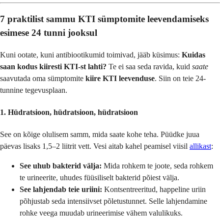
7 praktilist sammu KTI sümptomite leevendamiseks
esimese 24 tunni jooksul
Kuni ootate, kuni antibiootikumid toimivad, jääb küsimus:
Kuidas
saan kodus kiiresti KTI-st lahti?
Te ei saa seda ravida, kuid
saate
saavutada oma sümptomite
kiire KTI leevenduse
. Siin on teie 24-
tunnine tegevusplaan.
1. Hüdratsioon, hüdratsioon, hüdratsioon
See on kõige olulisem samm, mida saate kohe teha. Püüdke juua
päevas lisaks 1,5–2 liitrit vett. Vesi aitab kahel peamisel viisil
allikast
:
See uhub bakterid välja:
Mida rohkem te joote, seda rohkem
te urineerite, uhudes füüsiliselt bakterid põiest välja.
See lahjendab teie uriini:
Kontsentreeritud, happeline uriin
põhjustab seda intensiivset põletustunnet. Selle lahjendamine
rohke veega muudab urineerimise vähem valulikuks.