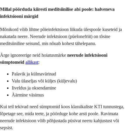
Millal pöörduda kiiresti meditsiinilise abi poole: halveneva
infektsiooni märgid
Mõnikord võib lihtne põieinfektsioon liikuda ülespoole kuseteid ja
nakatada neere. Neerude infektsioon (püelonefriit) on tõsine
meditsiiniline seisund, mis nõuab kohest tähelepanu.
Ärge ignoreerige neid hoiatusmärke
neerude infektsiooni
sümptomeid
allikast
:
Palavik ja külmavärinad
Valu ülaseljas või küljes (küljevalu)
Iiveldus ja oksendamine
Äärmine väsimus
Kui teil tekivad need sümptomid koos klassikaliste KTI tunnustega,
lõpetage see, mida teete, ja pöörduge kohe arsti poole. Ravimata
neerude infektsioon võib põhjustada püsivat neeru kahjustust või
sepsist.