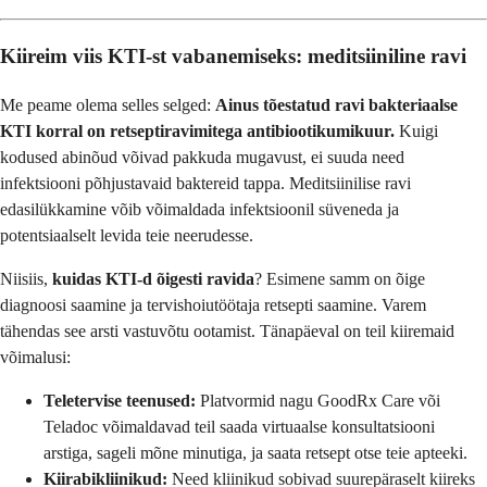
Kiireim viis KTI-st vabanemiseks: meditsiiniline ravi
Me peame olema selles selged:
Ainus tõestatud ravi bakteriaalse
KTI korral on retseptiravimitega antibiootikumikuur.
Kuigi
kodused abinõud võivad pakkuda mugavust, ei suuda need
infektsiooni põhjustavaid baktereid tappa. Meditsiinilise ravi
edasilükkamine võib võimaldada infektsioonil süveneda ja
potentsiaalselt levida teie neerudesse.
Niisiis,
kuidas KTI-d õigesti ravida
? Esimene samm on õige
diagnoosi saamine ja tervishoiutöötaja retsepti saamine. Varem
tähendas see arsti vastuvõtu ootamist. Tänapäeval on teil kiiremaid
võimalusi:
Teletervise teenused:
Platvormid nagu GoodRx Care või
Teladoc võimaldavad teil saada virtuaalse konsultatsiooni
arstiga, sageli mõne minutiga, ja saata retsept otse teie apteeki.
Kiirabikliinikud:
Need kliinikud sobivad suurepäraselt kiireks