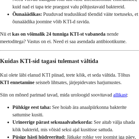
kuid nad ei tapa teie praegust valu põhjustavaid baktereid.
Õunaäädikas:
Puuduvad teaduslikud tõendid väite toetuseks, et
õunaäädika joomine võib KTI-d ravida.
Nii et
kas on võimalik 24 tunniga KTI-st vabaneda
nende
meetoditega? Vastus on ei. Need ei saa asendada antibiootikume.
Kuidas KTI-sid tagasi tulemast vältida
Kui olete läbi elanud KTI piinad, teete kõik, et seda vältida. Tõhus
KTI ennetamine
seisneb lihtsates, järjepidevates harjumustes.
Siin on mõned parimad tavad, mida uroloogid soovitavad
allikast
:
Pühkige eest taha:
See hoiab ära anaalpiirkonna bakterite
sattumise kusiti.
Urineerige pärast seksuaalvahekorda:
See aitab välja uhada
kõik bakterid, mis võisid seksi ajal kusitisse sattuda.
Püsige hästi hüdreeritud:
Jätkake rohke vee joomist iga päev,