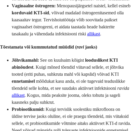
Vaginaalne östrogeen:
Menopausijärgsetel naistel, kellel esineb
korduvaid KTI-sid
, võivad madalad östrogeenitasemed olla
kaasaaitav tegur. Tervishoiutöötaja võib soovitada paikset
vaginaalset östrogeeni, et aidata taastada heade bakterite
tasakaalu ja vähendada infektsiooni riski
allikast
.
Tõestamata või kummutatud müüdid (
ravi
jaoks)
Jõhvikamahl:
See on kuulsaim kõigist
looduslikest KTI
abinõudest
. Kuigi mõned tõendid viitavad sellele, et jõhvika
tooted (eriti puhas, suhkruta mahl või kapslid) võivad KTI
ennetamisel
mõõdukat kasu anda, ei ole tugevaid teaduslikke
tõendeid selle kohta, et see suudaks aktiivset infektsiooni
ravida
allikast
. Kogus, mida peaksite jooma, oleks tohutu ja sageli
kaasneks palju suhkrut.
Probiootikumid:
Kuigi tervislik soolestiku mikrofloora on
üldise tervise jaoks oluline, ei ole praegu tõendeid, mis viitaksid
sellele, et probiootikumide võtmine aitaks aktiivset KTI-d ravida.
Need võivad mängida rolli tulevaste infektsioonide ennetamisel,