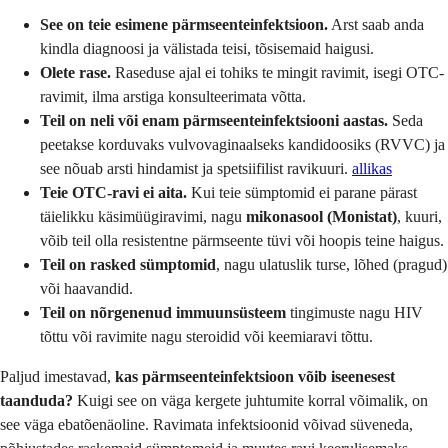
See on teie esimene pärmseenteinfektsioon.
Arst saab anda
kindla diagnoosi ja välistada teisi, tõsisemaid haigusi.
Olete rase.
Raseduse ajal ei tohiks te mingit ravimit, isegi OTC-
ravimit, ilma arstiga konsulteerimata võtta.
Teil on neli või enam pärmseenteinfektsiooni aastas.
Seda
peetakse korduvaks vulvovaginaalseks kandidoosiks (RVVC) ja
see nõuab arsti hindamist ja spetsiifilist ravikuuri.
allikas
Teie OTC-ravi ei aita.
Kui teie sümptomid ei parane pärast
täielikku käsimüügiravimi, nagu
mikonasool (Monistat)
, kuuri,
võib teil olla resistentne pärmseente tüvi või hoopis teine ​​haigus.
Teil on rasked sümptomid
, nagu ulatuslik turse, lõhed (pragud)
või haavandid.
Teil on nõrgenenud immuunsüsteem
tingimuste nagu HIV
tõttu või ravimite nagu steroidid või keemiaravi tõttu.
Paljud imestavad,
kas pärmseenteinfektsioon võib iseenesest
taanduda?
Kuigi see on väga kergete juhtumite korral võimalik, on
see väga ebatõenäoline. Ravimata infektsioonid võivad süveneda,