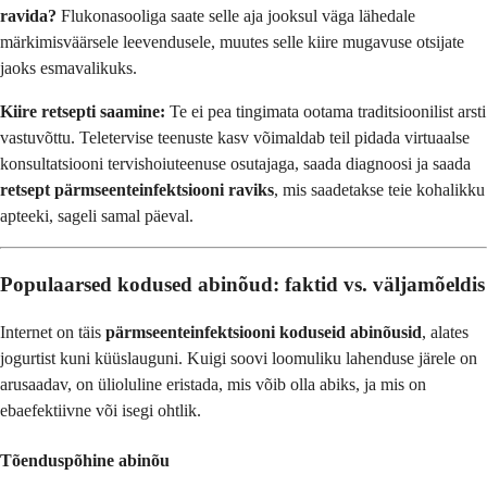
ravida?
Flukonasooliga saate selle aja jooksul väga lähedale
märkimisväärsele leevendusele, muutes selle kiire mugavuse otsijate
jaoks esmavalikuks.
Kiire retsepti saamine:
Te ei pea tingimata ootama traditsioonilist arsti
vastuvõttu. Teletervise teenuste kasv võimaldab teil pidada virtuaalse
konsultatsiooni tervishoiuteenuse osutajaga, saada diagnoosi ja saada
retsept pärmseenteinfektsiooni raviks
, mis saadetakse teie kohalikku
apteeki, sageli samal päeval.
Populaarsed kodused abinõud: faktid vs. väljamõeldis
Internet on täis
pärmseenteinfektsiooni koduseid abinõusid
, alates
jogurtist kuni küüslauguni. Kuigi soovi loomuliku lahenduse järele on
arusaadav, on ülioluline eristada, mis võib olla abiks, ja mis on
ebaefektiivne või isegi ohtlik.
Tõenduspõhine abinõu