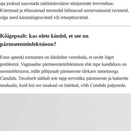
aja jooksul saavutada märkimisväärse sümptomite leevenduse.
Kiireimad ja tõhusaimad meetodid hõlmavad seenevastaseid ravimeid,
olgu need käsimüügiravimid või retseptiravimid.
Kõigepealt: kas olete kindel, et see on
pärmseenteinfektsioon?
Enne apteeki tormamist on ülioluline veenduda, et ravite õiget
probleemi. Vaginaalne pärmseenteinfektsioon ehk tupe kandidoos on
seeninfektsioon, mille põhjustab pärmseente ülekasv nimetusega
Candida
. Tavaliselt säilitab teie tupp tervisliku pärmseente ja bakterite
tasakaalu, kuid kui see tasakaal on häiritud, võib
Candida
paljuneda.