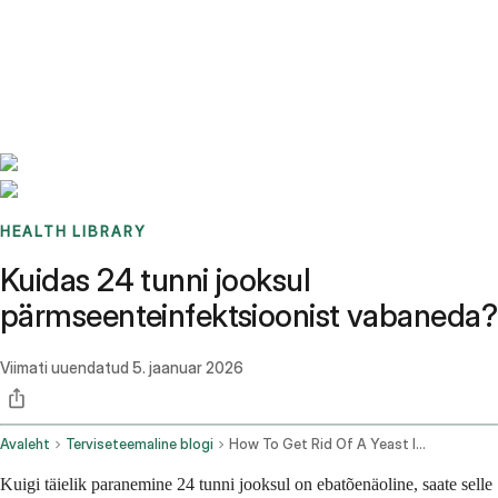
Benchmarks
Stories
FAQ
Sign up / Log in
HEALTH LIBRARY
Kuidas 24 tunni jooksul
pärmseenteinfektsioonist vabaneda?
Viimati uuendatud
5. jaanuar 2026
Avaleht
Terviseteemaline blogi
How To Get Rid Of A Yeast Infection In 24 Hours
Kuigi täielik paranemine 24 tunni jooksul on ebatõenäoline, saate selle