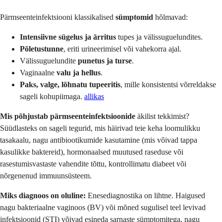
Pärmseenteinfektsiooni klassikalised
sümptomid
hõlmavad:
Intensiivne sügelus ja ärritus
tupes ja välissuguelundites.
Põletustunne
, eriti urineerimisel või vahekorra ajal.
Välissuguelundite
punetus ja turse
.
Vaginaalne
valu ja hellus
.
Paks, valge, lõhnatu tupeeritis
, mille konsistentsi võrreldakse
sageli kohupiimaga.
allikas
Mis põhjustab pärmseenteinfektsioonide
äkilist tekkimist?
Süüdlasteks on sageli tegurid, mis häirivad teie keha loomulikku
tasakaalu, nagu antibiootikumide kasutamine (mis võivad tappa
kasulikke baktereid), hormonaalsed muutused raseduse või
rasestumisvastaste vahendite tõttu, kontrollimatu diabeet või
nõrgenenud immuunsüsteem.
Miks diagnoos on oluline:
Enesediagnostika on lihtne. Haigused
nagu bakteriaalne vaginoos (BV) või mõned sugulisel teel levivad
infektsioonid (STI) võivad esineda sarnaste sümptomitega, nagu