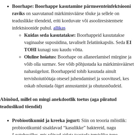
Boorhape:
Boorhappe kasutamine pärmseenteinfektsiooni
raviks
on saavutanud märkimisväärse tõuke ja sellele on
teaduslikke tõendeid, eriti korduvate või asooliresistentsete
infektsioonide puhul.
allikas
Kuidas seda kasutatakse:
Boorhappeid kasutatakse
vaginaalse suposiidina, tavaliselt želatiinkapslis. Seda
EI
TOHI
kunagi suu kaudu võtta.
Oluline hoiatus:
Boorhape on allaneelamisel mürgine ja
võib olla surmav. See võib põhjustada ka märkimisväärset
nahasügelust. Boorhappeid tohib kasutada ainult
tervishoiutöötaja otsesel juhendamisel ja soovitusel, kes
oskab nõustada õiget annustamist ja ohutusnõudeid.
Abinõud, millel on mingi anekdootlik toetus (aga piiratud
teaduslikud tõendid)
Probiootikumid ja kreeka jogurt:
Siin on teooria mõistlik:
probiootikumid sisaldavad “kasulikke” baktereid, nagu
Lactobacillus
, mis võivad aidata taastada tervisliku tupe