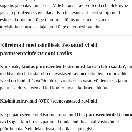
sügelus ja ebatavaline eritis. Vale haiguse ravi võib olla ebaefektiivne
ja isegi probleeme süvendada. Kui teil esinevad need sümptomid
esimest korda, on kõige ohutum ja tõhusam esimene samm
tervishoiuteenuse osutaja poolt õige diagnoosi saamine.
Kiireimad meditsiiniliselt tõestatud viisid
pärmseenteinfektsiooni raviks
Kui küsite,
kuidas pärmseenteinfektsioonist kiiresti lahti saada?
, on
meditsiiniliselt tõestatud seenevastased ravimeetodid teie parim valik.
Need on loodud
Candida
ülekasvu otseseks vastu võitlemiseks ja on
palju usaldusväärsemad kui kontrollimata kodused abinõud.
Käsimüügiravimid (OTC) seenevastased ravimid
Kerge pärmseenteinfektsiooni korral on
OTC pärmseenteinfektsiooni
ravi
sageli kiireim viis paremini tunda end ilma arsti vastuvõtule
pöördumata. Neid leiate igast kohalikust apteegist.