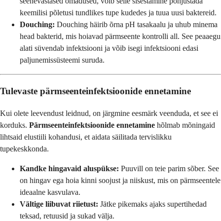
seenevastased omadused, võib selle sisestamine põhjustada
keemilisi põletusi tundlikes tupe kudedes ja tuua uusi baktereid.
Douching:
Douching häirib õrna pH tasakaalu ja uhub minema
head bakterid, mis hoiavad pärmseente kontrolli all. See peaaegu
alati süvendab infektsiooni ja võib isegi infektsiooni edasi
paljunemissüsteemi suruda.
Tulevaste pärmseenteinfektsioonide ennetamine
Kui olete leevendust leidnud, on järgmine eesmärk veenduda, et see ei
korduks.
Pärmseenteinfektsioonide ennetamine
hõlmab mõningaid
lihtsaid elustiili kohandusi, et aidata säilitada tervislikku
tupekeskkonda.
Kandke hingavaid aluspükse:
Puuvill on teie parim sõber. See
on hingav ega hoia kinni soojust ja niiskust, mis on pärmseentele
ideaalne kasvulava.
Vältige liibuvat riietust:
Jätke pikemaks ajaks supertihedad
teksad, retuusid ja sukad välja.