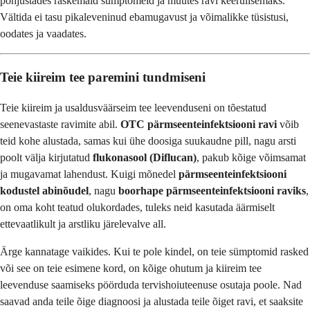
põhjustades raskemaid sümptomeid ja muutes ravi keerulisemaks.
Vältida ei tasu pikaleveninud ebamugavust ja võimalikke tüsistusi,
oodates ja vaadates.
Teie kiireim tee paremini tundmiseni
Teie kiireim ja usaldusväärseim tee leevenduseni on tõestatud
seenevastaste ravimite abil.
OTC pärmseenteinfektsiooni ravi
võib
teid kohe alustada, samas kui ühe doosiga suukaudne pill, nagu arsti
poolt välja kirjutatud
flukonasool (Diflucan)
, pakub kõige võimsamat
ja mugavamat lahendust. Kuigi mõnedel
pärmseenteinfektsiooni
kodustel abinõudel
, nagu
boorhape pärmseenteinfektsiooni raviks
,
on oma koht teatud olukordades, tuleks neid kasutada äärmiselt
ettevaatlikult ja arstliku järelevalve all.
Ärge kannatage vaikides. Kui te pole kindel, on teie sümptomid rasked
või see on teie esimene kord, on kõige ohutum ja kiireim tee
leevenduse saamiseks pöörduda tervishoiuteenuse osutaja poole. Nad
saavad anda teile õige diagnoosi ja alustada teile õiget ravi, et saaksite