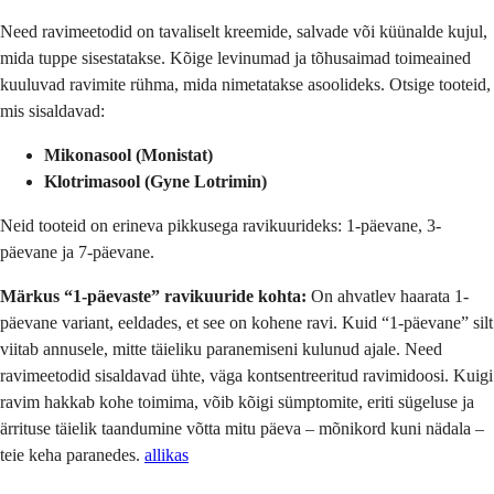
Need ravimeetodid on tavaliselt kreemide, salvade või küünalde kujul,
mida tuppe sisestatakse. Kõige levinumad ja tõhusaimad toimeained
kuuluvad ravimite rühma, mida nimetatakse asoolideks. Otsige tooteid,
mis sisaldavad:
Mikonasool (Monistat)
Klotrimasool (Gyne Lotrimin)
Neid tooteid on erineva pikkusega ravikuurideks: 1-päevane, 3-
päevane ja 7-päevane.
Märkus “1-päevaste” ravikuuride kohta:
On ahvatlev haarata 1-
päevane variant, eeldades, et see on kohene ravi. Kuid “1-päevane” silt
viitab annusele, mitte täieliku paranemiseni kulunud ajale. Need
ravimeetodid sisaldavad ühte, väga kontsentreeritud ravimidoosi. Kuigi
ravim hakkab kohe toimima, võib kõigi sümptomite, eriti sügeluse ja
ärrituse täielik taandumine võtta mitu päeva – mõnikord kuni nädala –
teie keha paranedes.
allikas