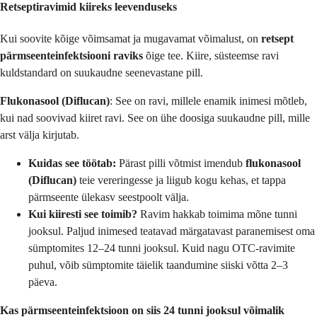
Retseptiravimid kiireks leevenduseks
Kui soovite kõige võimsamat ja mugavamat võimalust, on
retsept
pärmseenteinfektsiooni raviks
õige tee. Kiire, süsteemse ravi
kuldstandard on suukaudne seenevastane pill.
Flukonasool (Diflucan)
: See on ravi, millele enamik inimesi mõtleb,
kui nad soovivad kiiret ravi. See on ühe doosiga suukaudne pill, mille
arst välja kirjutab.
Kuidas see töötab:
Pärast pilli võtmist imendub
flukonasool
(Diflucan)
teie vereringesse ja liigub kogu kehas, et tappa
pärmseente ülekasv seestpoolt välja.
Kui kiiresti see toimib?
Ravim hakkab toimima mõne tunni
jooksul. Paljud inimesed teatavad märgatavast paranemisest oma
sümptomites 12–24 tunni jooksul. Kuid nagu OTC-ravimite
puhul, võib sümptomite täielik taandumine siiski võtta 2–3
päeva.
Kas pärmseenteinfektsioon on siis 24 tunni jooksul võimalik