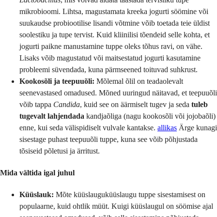
mikrobioomi. Lihtsa, magustamata kreeka jogurti söömine või
suukaudse probiootilise lisandi võtmine võib toetada teie üldist
soolestiku ja tupe tervist. Kuid kliinilisi tõendeid selle kohta, et
jogurti paikne manustamine tuppe oleks tõhus ravi, on vähe.
Lisaks võib magustatud või maitsestatud jogurti kasutamine
probleemi süvendada, kuna pärmseened toituvad suhkrust.
Kookosõli ja teepuuõli:
Mõlemal õlil on teadaolevalt
seenevastased omadused. Mõned uuringud näitavad, et teepuuõli
võib tappa
Candida
, kuid see on äärmiselt tugev ja seda
tuleb
tugevalt lahjendada
kandjaõliga (nagu kookosõli või jojobaõli)
enne, kui seda välispidiselt vulvale kantakse.
allikas
Ärge kunagi
sisestage puhast teepuuõli tuppe, kuna see võib põhjustada
tõsiseid põletusi ja ärritust.
Mida vältida igal juhul
Küüslauk:
Mõte küüslauguküüslaugu tuppe sisestamisest on
populaarne, kuid ohtlik müüt. Kuigi küüslaugul on söömise ajal