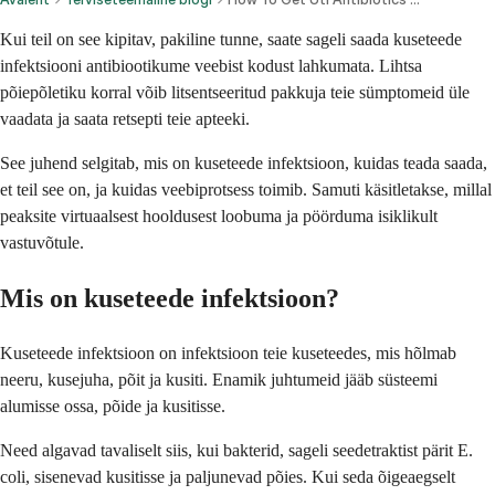
Kui teil on see kipitav, pakiline tunne, saate sageli saada kuseteede
infektsiooni antibiootikume veebist kodust lahkumata. Lihtsa
põiepõletiku korral võib litsentseeritud pakkuja teie sümptomeid üle
vaadata ja saata retsepti teie apteeki.
See juhend selgitab, mis on kuseteede infektsioon, kuidas teada saada,
et teil see on, ja kuidas veebiprotsess toimib. Samuti käsitletakse, millal
peaksite virtuaalsest hooldusest loobuma ja pöörduma isiklikult
vastuvõtule.
Mis on kuseteede infektsioon?
Kuseteede infektsioon on infektsioon teie kuseteedes, mis hõlmab
neeru, kusejuha, põit ja kusiti. Enamik juhtumeid jääb süsteemi
alumisse ossa, põide ja kusitisse.
Need algavad tavaliselt siis, kui bakterid, sageli seedetraktist pärit E.
coli, sisenevad kusitisse ja paljunevad põies. Kui seda õigeaegselt