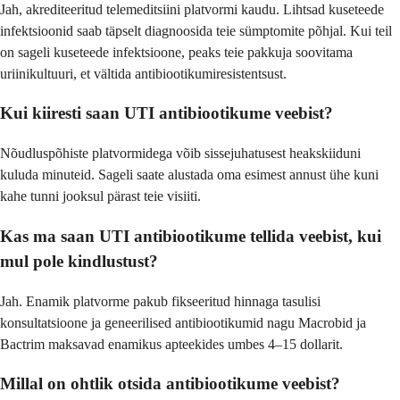
Jah, akrediteeritud telemeditsiini platvormi kaudu. Lihtsad kuseteede
infektsioonid saab täpselt diagnoosida teie sümptomite põhjal. Kui teil
on sageli kuseteede infektsioone, peaks teie pakkuja soovitama
uriinikultuuri, et vältida antibiootikumiresistentsust.
Kui kiiresti saan UTI antibiootikume veebist?
Nõudluspõhiste platvormidega võib sissejuhatusest heakskiiduni
kuluda minuteid. Sageli saate alustada oma esimest annust ühe kuni
kahe tunni jooksul pärast teie visiiti.
Kas ma saan UTI antibiootikume tellida veebist, kui
mul pole kindlustust?
Jah. Enamik platvorme pakub fikseeritud hinnaga tasulisi
konsultatsioone ja geneerilised antibiootikumid nagu Macrobid ja
Bactrim maksavad enamikus apteekides umbes 4–15 dollarit.
Millal on ohtlik otsida antibiootikume veebist?