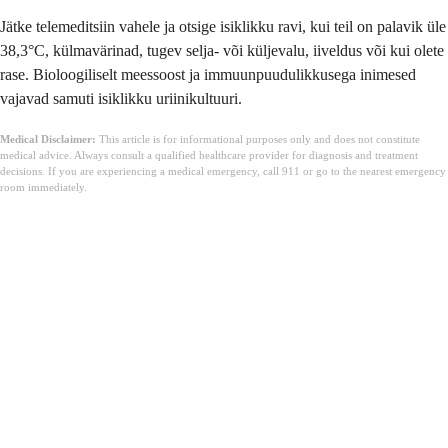
Jätke telemeditsiin vahele ja otsige isiklikku ravi, kui teil on palavik üle
38,3°C, külmavärinad, tugev selja- või küljevalu, iiveldus või kui olete
rase. Bioloogiliselt meessoost ja immuunpuudulikkusega inimesed
vajavad samuti isiklikku uriinikultuuri.
Medical Disclaimer:
This article is for informational purposes only and does not constitute
medical advice. Always consult a qualified healthcare provider for diagnosis and treatment
decisions. If you are experiencing a medical emergency, call 911 or go to the nearest emergency
room immediately.