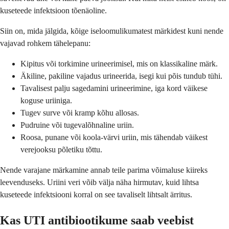
kuseteede infektsioon tõenäoline.
Siin on, mida jälgida, kõige iseloomulikumatest märkidest kuni nende
vajavad rohkem tähelepanu:
Kipitus või torkimine urineerimisel, mis on klassikaline märk.
Äkiline, pakiline vajadus urineerida, isegi kui põis tundub tühi.
Tavalisest palju sagedamini urineerimine, iga kord väikese
koguse uriiniga.
Tugev surve või kramp kõhu allosas.
Pudruine või tugevalõhnaline uriin.
Roosa, punane või koola-värvi uriin, mis tähendab väikest
verejooksu põletiku tõttu.
Nende varajane märkamine annab teile parima võimaluse kiireks
leevenduseks. Uriini veri võib välja näha hirmutav, kuid lihtsa
kuseteede infektsiooni korral on see tavaliselt lihtsalt ärritus.
Kas UTI antibiootikume saab veebist