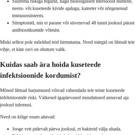
Suurema riskiga tegurid, nagu bioloogiliselt meessoost inimene,
neeru- või kuseteede kivide ajalugu, kateeter või nõrgenenud
immuunsüsteem.
Sümptomid, mis ei parane või süvenevad 48 tunni jooksul pärast
antibiootikumide võtmist.
Miski sellest pole mõeldud teid hirmutama. Need märgid on lihtsalt teie
vihje, et käte ravi on ohutum valik.
Kuidas saab ära hoida kuseteede
infektsioonide kordumist?
Mõned lihtsad harjumused võivad vähendada teie teiste kuseteede
infektsioonide riski. Väikesed igapäevased muudatused annavad aja
jooksul tulemusi.
Need on kõige enam aitavad:
Jooge vett pidevalt päeva jooksul, et bakterid välja uhada.