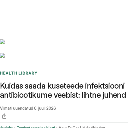
Benchmarks
Stories
FAQ
Sign up / Log in
HEALTH LIBRARY
Kuidas saada kuseteede infektsiooni
antibiootikume veebist: lihtne juhend
Viimati uuendatud
6. juuli 2026
Avaleht
Terviseteemaline blogi
How To Get Uti Antibiotics Online Step By Step Guide