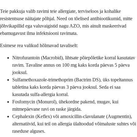
Teie pakkuja valib ravimi teie allergiate, terviseloos ja kohalike
resistentsuse näitajate põhjal. Need on tõelised antibiootikumid, mitte
jõhvikapillid ega valuvaigistid nagu AZO, mis ainult maskeerivad
ebamugavust ilma infektsiooni ravimata.
Esimese rea valikud hõlmavad tavaliselt:
Nitrofurantoin (Macrobid), lihtsate põiepõletike korral kasutatav
ravim. Tavaline annus on 100 mg kaks korda päevas 5 päeva
jooksul.
Sulfamethoxazole-trimethoprim (Bactrim DS), üks topeltannus
tabletina kaks korda päevas 3 päeva jooksul. Seda ei saa
kasutada sulfa-allergia korral.
Fosfomycin (Monurol), ühekordne pakend, mugav, kui
mitmepäevane ravi on raske järgida.
Cephalexin (Keflex) või amoxicillin-clavulanate (Augmentin),
alternatiivid, kui teil on allergia ülaltoodud võimaluste suhtes või
raseduse alguses.