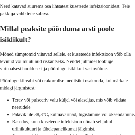
Need katavad suurema osa lihtsatest kuseteede infektsioonidest. Teie
pakkuja valib teile sobiva.
Millal peaksite pöörduma arsti poole
isiklikult?
Mõned sümptomid viitavad sellele, et kuseteede infektsioon võib olla
levinud või muutunud riskantseks. Nendel juhtudel loobuge
virtuaalsest hooldusest ja pöörduge isiklikult vastuvõtule.
Pöörduge kiireabi või erakorralise meditsiini osakonda, kui märkate
midagi järgmistest:
Terav või pulseeriv valu küljel või alaseljas, mis võib viidata
neerudele.
Palavik üle 38,3°C, külmavärinad, higistamine või oksendamine.
Rasedus, kuna kuseteede infektsioon nõuab sel juhul
uriinikultuuri ja tähelepanelikumat jälgimist.