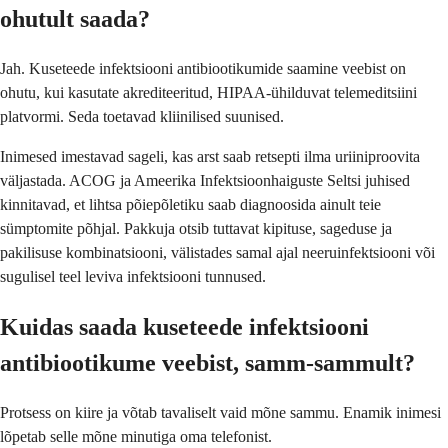
ohutult saada?
Jah. Kuseteede infektsiooni antibiootikumide saamine veebist on
ohutu, kui kasutate akrediteeritud, HIPAA-ühilduvat telemeditsiini
platvormi. Seda toetavad kliinilised suunised.
Inimesed imestavad sageli, kas arst saab retsepti ilma uriiniproovita
väljastada. ACOG ja Ameerika Infektsioonhaiguste Seltsi juhised
kinnitavad, et lihtsa põiepõletiku saab diagnoosida ainult teie
sümptomite põhjal. Pakkuja otsib tuttavat kipituse, sageduse ja
pakilisuse kombinatsiooni, välistades samal ajal neeruinfektsiooni või
sugulisel teel leviva infektsiooni tunnused.
Kuidas saada kuseteede infektsiooni
antibiootikume veebist, samm-sammult?
Protsess on kiire ja võtab tavaliselt vaid mõne sammu. Enamik inimesi
lõpetab selle mõne minutiga oma telefonist.