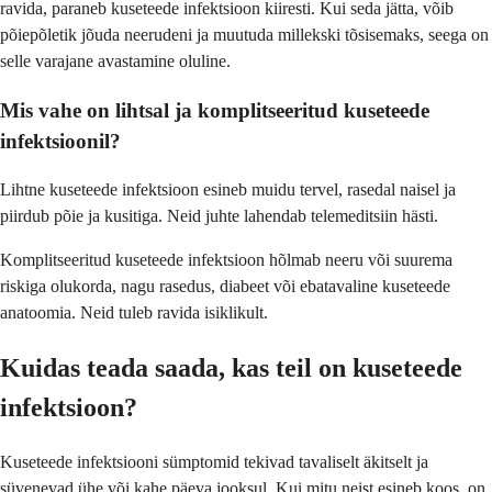
ravida, paraneb kuseteede infektsioon kiiresti. Kui seda jätta, võib
põiepõletik jõuda neerudeni ja muutuda millekski tõsisemaks, seega on
selle varajane avastamine oluline.
Mis vahe on lihtsal ja komplitseeritud kuseteede
infektsioonil?
Lihtne kuseteede infektsioon esineb muidu tervel, rasedal naisel ja
piirdub põie ja kusitiga. Neid juhte lahendab telemeditsiin hästi.
Komplitseeritud kuseteede infektsioon hõlmab neeru või suurema
riskiga olukorda, nagu rasedus, diabeet või ebatavaline kuseteede
anatoomia. Neid tuleb ravida isiklikult.
Kuidas teada saada, kas teil on kuseteede
infektsioon?
Kuseteede infektsiooni sümptomid tekivad tavaliselt äkitselt ja
süvenevad ühe või kahe päeva jooksul. Kui mitu neist esineb koos, on