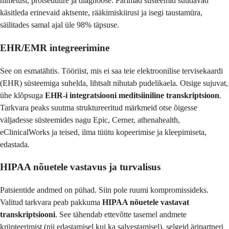
nimetusi, protseduure ja diagnoose. Parimad süsteemid suudavad
käsitleda erinevaid aktsente, rääkimiskiirusi ja isegi taustamüra,
säilitades samal ajal üle 98% täpsuse.
EHR/EMR integreerimine
See on esmatähtis. Tööriist, mis ei saa teie elektroonilise tervisekaardi
(EHR) süsteemiga suhelda, lihtsalt nihutab pudelikaela. Otsige sujuvat,
ühe klõpsuga
EHR-i integratsiooni meditsiiniline transkriptsioon
.
Tarkvara peaks suutma struktureeritud märkmeid otse õigesse
väljadesse süsteemides nagu Epic, Cerner, athenahealth,
eClinicalWorks ja teised, ilma tüütu kopeerimise ja kleepimiseta,
edastada.
HIPAA nõuetele vastavus ja turvalisus
Patsientide andmed on pühad. Siin pole ruumi kompromissideks.
Valitud tarkvara peab pakkuma
HIPAA nõuetele vastavat
transkriptsiooni
. See tähendab ettevõtte tasemel andmete
krüpteerimist (nii edastamisel kui ka salvestamisel), selgeid äripartneri