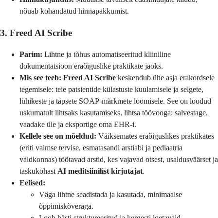
nõuab kohandatud hinnapakkumist.
3. Freed AI Scribe
Parim:
Lihtne ja tõhus automatiseeritud kliiniline
dokumentatsioon eraõiguslike praktikate jaoks.
Mis see teeb:
Freed AI Scribe
keskendub ühe asja erakordsele
tegemisele: teie patsientide külastuste kuulamisele ja selgete,
lühikeste ja täpsete SOAP-märkmete loomisele. See on loodud
uskumatult lihtsaks kasutamiseks, lihtsa töövooga: salvestage,
vaadake üle ja eksportige oma EHR-i.
Kellele see on mõeldud:
Väiksemates eraõiguslikes praktikates
(eriti vaimse tervise, esmatasandi arstiabi ja pediaatria
valdkonnas) töötavad arstid, kes vajavad otsest, usaldusväärset ja
taskukohast
AI meditsiinilist kirjutajat
.
Eelised:
Väga lihtne seadistada ja kasutada, minimaalse
õppimiskõveraga.
Loob hästi struktureeritud ja kergesti loetavaid