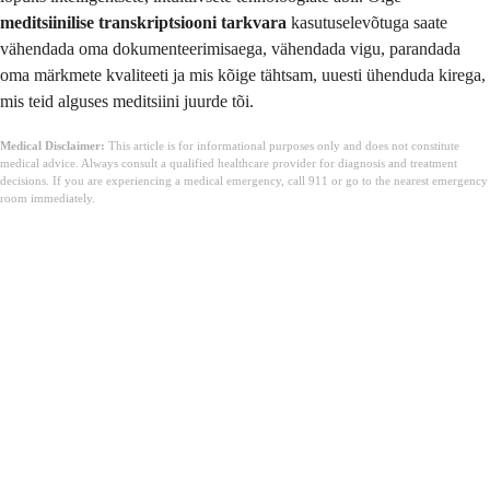
meditsiinilise transkriptsiooni tarkvara
kasutuselevõtuga saate
vähendada oma dokumenteerimisaega, vähendada vigu, parandada
oma märkmete kvaliteeti ja mis kõige tähtsam, uuesti ühenduda kirega,
mis teid alguses meditsiini juurde tõi.
Medical Disclaimer:
This article is for informational purposes only and does not constitute
medical advice. Always consult a qualified healthcare provider for diagnosis and treatment
decisions. If you are experiencing a medical emergency, call 911 or go to the nearest emergency
room immediately.