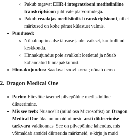
Pakub tugevat
EHR-i integratsiooni meditsiiniline
transkriptsioon
juhtivate platvormidega.
Pakub
reaalajas meditsiinilist transkriptsiooni
, nii et
märkused on kohe pärast külastust valmis.
Puudused:
Nõuab optimaalse täpsuse jaoks vaikset, kontrollitud
keskkonda.
Hinnakujundus pole avalikult loetletud ja nõuab
kohandatud hinnapakkumist.
Hinnakujundus:
Saadaval soovi korral; nõuab demo.
2. Dragon Medical One
Parim:
Ettevõtte tasemel pilvepõhine meditsiiniline
dikteerimine.
Mis see teeb:
Nuance'ilt (nüüd osa Microsoftist) on
Dragon
Medical One
üks tuntumaid nimesid
arsti dikteerimise
tarkvara
valdkonnas. See on pilvepõhine lahendus, mis
võimaldab arstidel dikteerida märkmeid, e-kirju ja muid