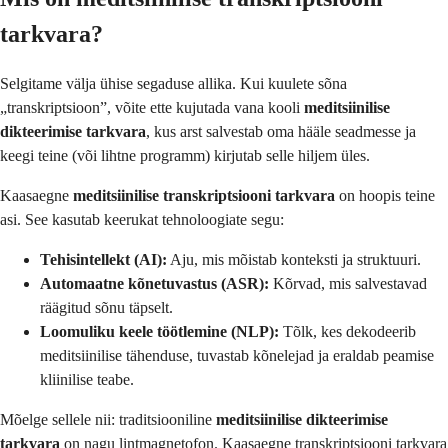
tarkvara?
Selgitame välja ühise segaduse allika. Kui kuulete sõna
„transkriptsioon”, võite ette kujutada vana kooli
meditsiinilise
dikteerimise tarkvara
, kus arst salvestab oma hääle seadmesse ja
keegi teine (või lihtne programm) kirjutab selle hiljem üles.
Kaasaegne
meditsiinilise transkriptsiooni tarkvara
on hoopis teine
asi. See kasutab keerukat tehnoloogiate segu:
Tehisintellekt (AI):
Aju, mis mõistab konteksti ja struktuuri.
Automaatne kõnetuvastus (ASR):
Kõrvad, mis salvestavad
räägitud sõnu täpselt.
Loomuliku keele töötlemine (NLP):
Tõlk, kes dekodeerib
meditsiinilise tähenduse, tuvastab kõnelejad ja eraldab peamise
kliinilise teabe.
Mõelge sellele nii: traditsiooniline
meditsiinilise dikteerimise
tarkvara
on nagu lintmagnetofon. Kaasaegne transkriptsiooni tarkvara