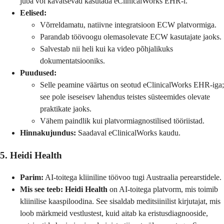
juba või kavatsevad kasutada eClinicalWorks EHR-i.
Eelised:
Võrreldamatu, natiivne integratsioon ECW platvormiga.
Parandab töövoogu olemasolevate ECW kasutajate jaoks.
Salvestab nii heli kui ka video põhjalikuks
dokumentatsiooniks.
Puudused:
Selle peamine väärtus on seotud eClinicalWorks EHR-iga;
see pole iseseisev lahendus teistes süsteemides olevate
praktikate jaoks.
Vähem paindlik kui platvormiagnostilised tööriistad.
Hinnakujundus:
Saadaval eClinicalWorks kaudu.
5. Heidi Health
Parim:
AI-toitega kliiniline töövoo tugi Austraalia perearstidele.
Mis see teeb:
Heidi Health
on AI-toitega platvorm, mis toimib
kliinilise kaaspiloodina. See sisaldab meditsiinilist kirjutajat, mis
loob märkmeid vestlustest, kuid aitab ka eristusdiagnooside,