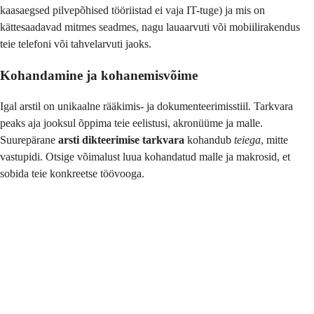
kaasaegsed pilvepõhised tööriistad ei vaja IT-tuge) ja mis on
kättesaadavad mitmes seadmes, nagu lauaarvuti või mobiilirakendus
teie telefoni või tahvelarvuti jaoks.
Kohandamine ja kohanemisvõime
Igal arstil on unikaalne rääkimis- ja dokumenteerimisstiil. Tarkvara
peaks aja jooksul õppima teie eelistusi, akronüüme ja malle.
Suurepärane
arsti dikteerimise tarkvara
kohandub
teiega
, mitte
vastupidi. Otsige võimalust luua kohandatud malle ja makrosid, et
sobida teie konkreetse töövooga.