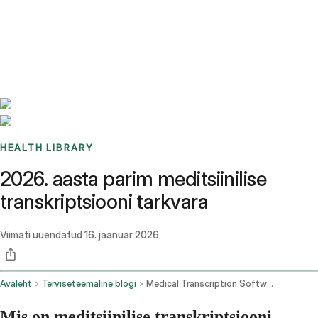
Benchmarks
Stories
FAQ
Sign up / Log in
HEALTH LIBRARY
2026. aasta parim meditsiinilise
transkriptsiooni tarkvara
Viimati uuendatud
16. jaanuar 2026
Avaleht
Terviseteemaline blogi
Medical Transcription Software
Mis on meditsiinilise transkriptsiooni