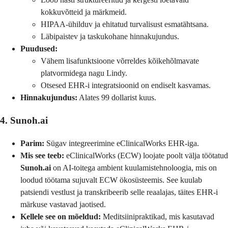
kokkuvõtteid ja märkmeid.
HIPAA-ühilduv ja ehitatud turvalisust esmatähtsana.
Läbipaistev ja taskukohane hinnakujundus.
Puudused:
Vähem lisafunktsioone võrreldes kõikehõlmavate
platvormidega nagu Lindy.
Otsesed EHR-i integratsioonid on endiselt kasvamas.
Hinnakujundus:
Alates 99 dollarist kuus.
4. Sunoh.ai
Parim:
Sügav integreerimine eClinicalWorks EHR-iga.
Mis see teeb:
eClinicalWorks (ECW) loojate poolt välja töötatud
Sunoh.ai
on AI-toitega ambient kuulamistehnoloogia, mis on
loodud töötama sujuvalt ECW ökosüsteemis. See kuulab
patsiendi vestlust ja transkribeerib selle reaalajas, täites EHR-i
märkuse vastavad jaotised.
Kellele see on mõeldud:
Meditsiinipraktikad, mis kasutavad