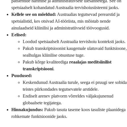
patsientide harimise ja administratiivsete ülesannetega. See on
spetsiaalselt kohandatud Austraalia tervishoiusüsteemi jaoks.
Kellele see on mõeldud:
Austraalias tegutsevad perearstid ja
spetsialistid, kes otsivad AI-tööriista, mis mõistab nende
ainulaadseid kliinilisi ja administratiivseid töövoogusid.
Eelised:
Loodud spetsiaalselt Austraalia tervishoiu konteksti jaoks.
Pakub transkriptsioonist kaugemale ulatuvaid funktsioone,
sealhulgas kliinilise otsustuse tuge.
Pakub kõrge kvaliteediga
reaalajas meditsiinilist
transkriptsiooni
.
Puudused:
Keskendunud Austraalia turule, seega ei pruugi see sobida
teistes piirkondades tegutsevatele arstidele.
Endiselt arenev platvorm võrreldes väljakujunenud
globaalsete tegijatega.
Hinnakujundus:
Pakub tasuta taseme koos tasuliste plaanidega
rohkemate funktsioonide jaoks.