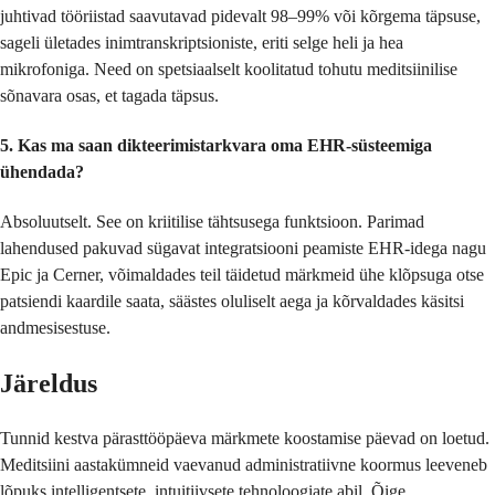
juhtivad tööriistad saavutavad pidevalt 98–99% või kõrgema täpsuse,
sageli ületades inimtranskriptsioniste, eriti selge heli ja hea
mikrofoniga. Need on spetsiaalselt koolitatud tohutu meditsiinilise
sõnavara osas, et tagada täpsus.
5. Kas ma saan dikteerimistarkvara oma EHR-süsteemiga
ühendada?
Absoluutselt. See on kriitilise tähtsusega funktsioon. Parimad
lahendused pakuvad sügavat integratsiooni peamiste EHR-idega nagu
Epic ja Cerner, võimaldades teil täidetud märkmeid ühe klõpsuga otse
patsiendi kaardile saata, säästes oluliselt aega ja kõrvaldades käsitsi
andmesisestuse.
Järeldus
Tunnid kestva pärasttööpäeva märkmete koostamise päevad on loetud.
Meditsiini aastakümneid vaevanud administratiivne koormus leeveneb
lõpuks intelligentsete, intuitiivsete tehnoloogiate abil. Õige