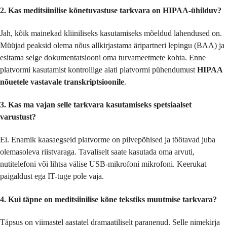
2. Kas meditsiinilise kõnetuvastuse tarkvara on HIPAA-ühilduv?
Jah, kõik mainekad kliiniliseks kasutamiseks mõeldud lahendused on.
Müüjad peaksid olema nõus allkirjastama äripartneri lepingu (BAA) ja
esitama selge dokumentatsiooni oma turvameetmete kohta. Enne
platvormi kasutamist kontrollige alati platvormi pühendumust
HIPAA
nõuetele vastavale transkriptsioonile
.
3. Kas ma vajan selle tarkvara kasutamiseks spetsiaalset
varustust?
Ei. Enamik kaasaegseid platvorme on pilvepõhised ja töötavad juba
olemasoleva riistvaraga. Tavaliselt saate kasutada oma arvuti,
nutitelefoni või lihtsa välise USB-mikrofoni mikrofoni. Keerukat
paigaldust ega IT-tuge pole vaja.
4. Kui täpne on meditsiinilise kõne tekstiks muutmise tarkvara?
Täpsus on viimastel aastatel dramaatiliselt paranenud. Selle nimekirja