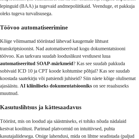
lepinguid (BAA) ja tugevaid andmepoliitikaid. Veenduge, et pakkuja
oleks tugeva turvalisusega.
Töövoo automatiseerimine
Kõige võimsamad tööriistad lähevad kaugemale lihtsast
transkriptsioonist. Nad automatiseerivad kogu dokumentatsiooni
töövoo. Kas tarkvara suudab looduslikust vestlusest luua
automatiseeritud SOAP-märkmeid
? Kas see suudab pakkuda
sobivaid ICD 10 ja CPT koode kohtumise põhjal? Kas see suudab
koostada saatekirju või patsiendi juhiseid? Siin näete kõige olulisemat
ajasäästu.
AI kliiniliseks dokumentatsiooniks
on see reaalsuseks
muutnud.
Kasutuslihtsus ja kättesaadavus
Tööriist, mis on loodud aja säästmiseks, ei tohiks nõuda nädalaid
kestvat koolitust. Parimad platvormid on intuitiivsed, puhta
kasutajaliidesega. Otsige lahendusi, mida on lihtne seadistada (paljud