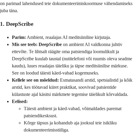
on parimad lahendused teie dokumenteerimiskoormuse vähendamiseks
juba täna.
1. DeepScribe
Parim:
Ambient, reaalajas AI meditsiiniline kirjutaja.
Mis see teeb:
DeepScribe
on ambient AI valdkonna juhtiv
ettevõte. Te lihtsalt räägite oma patsiendiga loomulikult ja
DeepScribe kuulab taustal (nutitelefoni või ruumis oleva seadme
kaudu), luues reaalajas täieliku ja täpse meditsiinilise märkuse.
See on loodud täiesti käed-vabad kogemuseks.
Kellele see on mõeldud:
Esmatasandi arstid, spetsialistid ja kõik
arstid, kes töötavad kiiret praktikat, soovivad patsientide
külastuste ajal käsitsi märkmete tegemise täielikult kõrvaldada.
Eelised:
Täiesti ambient ja käed-vabad, võimaldades paremat
patsiendikesksust.
Kõrge täpsus ja kohandub aja jooksul teie isikliku
dokumenteerimisstiiliga.