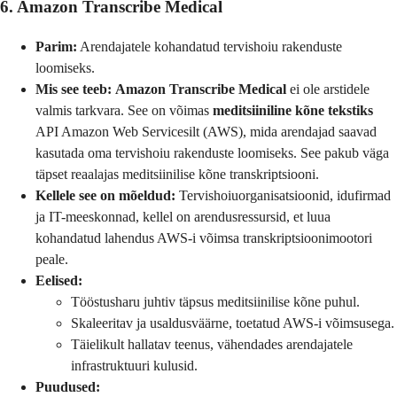
6. Amazon Transcribe Medical
Parim:
Arendajatele kohandatud tervishoiu rakenduste
loomiseks.
Mis see teeb:
Amazon Transcribe Medical
ei ole arstidele
valmis tarkvara. See on võimas
meditsiiniline kõne tekstiks
API Amazon Web Servicesilt (AWS), mida arendajad saavad
kasutada oma tervishoiu rakenduste loomiseks. See pakub väga
täpset reaalajas meditsiinilise kõne transkriptsiooni.
Kellele see on mõeldud:
Tervishoiuorganisatsioonid, idufirmad
ja IT-meeskonnad, kellel on arendusressursid, et luua
kohandatud lahendus AWS-i võimsa transkriptsioonimootori
peale.
Eelised:
Tööstusharu juhtiv täpsus meditsiinilise kõne puhul.
Skaleeritav ja usaldusväärne, toetatud AWS-i võimsusega.
Täielikult hallatav teenus, vähendades arendajatele
infrastruktuuri kulusid.
Puudused: