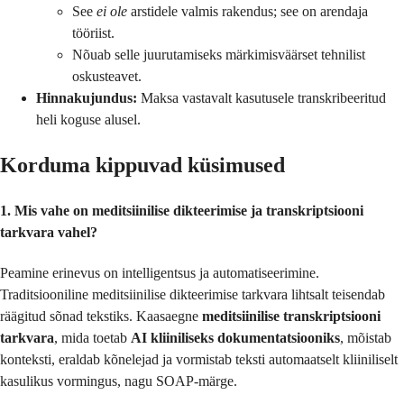
See
ei ole
arstidele valmis rakendus; see on arendaja
tööriist.
Nõuab selle juurutamiseks märkimisväärset tehnilist
oskusteavet.
Hinnakujundus:
Maksa vastavalt kasutusele transkribeeritud
heli koguse alusel.
Korduma kippuvad küsimused
1. Mis vahe on meditsiinilise dikteerimise ja transkriptsiooni
tarkvara vahel?
Peamine erinevus on intelligentsus ja automatiseerimine.
Traditsiooniline meditsiinilise dikteerimise tarkvara lihtsalt teisendab
räägitud sõnad tekstiks. Kaasaegne
meditsiinilise transkriptsiooni
tarkvara
, mida toetab
AI kliiniliseks dokumentatsiooniks
, mõistab
konteksti, eraldab kõnelejad ja vormistab teksti automaatselt kliiniliselt
kasulikus vormingus, nagu SOAP-märge.