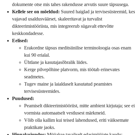
dokumente otse mis tahes rakendusse arvutis suure täpsusega.
Kellele see on mõeldud:
Suured haiglad ja tervisesüsteemid, kes
vajavad usaldusväärset, skaleeritavat ja turvalist
dikteerimistööriista, mis integreerub sügavalt ettevõtte
keskkondadesse.
Eelised:
Erakordne täpsus meditsiinilise terminoloogia osas enam
kui 90 erialal.
Ühtlane ja kasutajasõbralik liides.
Kerge pilvepõhine platvorm, mis töötab erinevates
seadmetes.
Tugev maine ja laialdaselt kasutatud peamistes
tervisesüsteemides.
Puudused:
Peamiselt dikteerimistööriist, mitte ambient kirjutaja; see ei
vormista automaatselt vestlusest märkmeid.
Võib olla kallim kui teised lahendused, eriti väiksemate
praktikate jaoks.
Hinnakujundus:
Müüakse tavaliselt edasimüüjate kaudu;