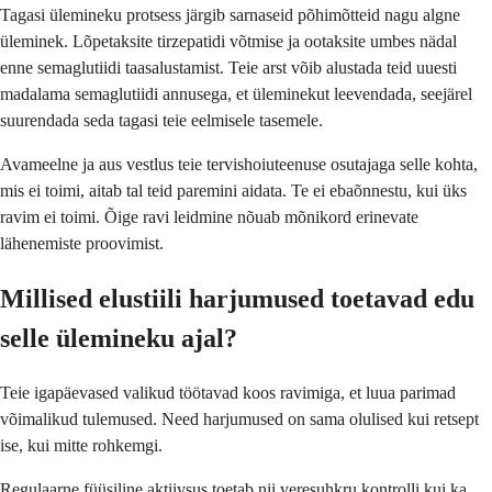
Tagasi ülemineku protsess järgib sarnaseid põhimõtteid nagu algne
üleminek. Lõpetaksite tirzepatidi võtmise ja ootaksite umbes nädal
enne semaglutiidi taasalustamist. Teie arst võib alustada teid uuesti
madalama semaglutiidi annusega, et üleminekut leevendada, seejärel
suurendada seda tagasi teie eelmisele tasemele.
Avameelne ja aus vestlus teie tervishoiuteenuse osutajaga selle kohta,
mis ei toimi, aitab tal teid paremini aidata. Te ei ebaõnnestu, kui üks
ravim ei toimi. Õige ravi leidmine nõuab mõnikord erinevate
lähenemiste proovimist.
Millised elustiili harjumused toetavad edu
selle ülemineku ajal?
Teie igapäevased valikud töötavad koos ravimiga, et luua parimad
võimalikud tulemused. Need harjumused on sama olulised kui retsept
ise, kui mitte rohkemgi.
Regulaarne füüsiline aktiivsus toetab nii veresuhkru kontrolli kui ka