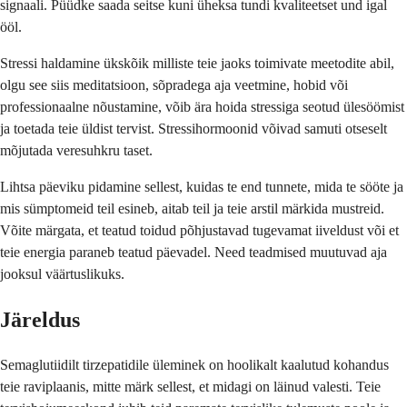
signaali. Püüdke saada seitse kuni üheksa tundi kvaliteetset und igal
ööl.
Stressi haldamine ükskõik milliste teie jaoks toimivate meetodite abil,
olgu see siis meditatsioon, sõpradega aja veetmine, hobid või
professionaalne nõustamine, võib ära hoida stressiga seotud ülesöömist
ja toetada teie üldist tervist. Stressihormoonid võivad samuti otseselt
mõjutada veresuhkru taset.
Lihtsa päeviku pidamine sellest, kuidas te end tunnete, mida te sööte ja
mis sümptomeid teil esineb, aitab teil ja teie arstil märkida mustreid.
Võite märgata, et teatud toidud põhjustavad tugevamat iiveldust või et
teie energia paraneb teatud päevadel. Need teadmised muutuvad aja
jooksul väärtuslikuks.
Järeldus
Semaglutiidilt tirzepatidile üleminek on hoolikalt kaalutud kohandus
teie raviplaanis, mitte märk sellest, et midagi on läinud valesti. Teie