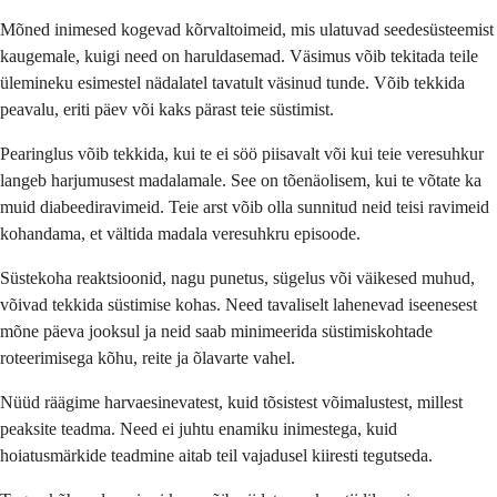
Mõned inimesed kogevad kõrvaltoimeid, mis ulatuvad seedesüsteemist
kaugemale, kuigi need on haruldasemad. Väsimus võib tekitada teile
ülemineku esimestel nädalatel tavatult väsinud tunde. Võib tekkida
peavalu, eriti päev või kaks pärast teie süstimist.
Pearinglus võib tekkida, kui te ei söö piisavalt või kui teie veresuhkur
langeb harjumusest madalamale. See on tõenäolisem, kui te võtate ka
muid diabeediravimeid. Teie arst võib olla sunnitud neid teisi ravimeid
kohandama, et vältida madala veresuhkru episoode.
Süstekoha reaktsioonid, nagu punetus, sügelus või väikesed muhud,
võivad tekkida süstimise kohas. Need tavaliselt lahenevad iseenesest
mõne päeva jooksul ja neid saab minimeerida süstimiskohtade
roteerimisega kõhu, reite ja õlavarte vahel.
Nüüd räägime harvaesinevatest, kuid tõsistest võimalustest, millest
peaksite teadma. Need ei juhtu enamiku inimestega, kuid
hoiatusmärkide teadmine aitab teil vajadusel kiiresti tegutseda.