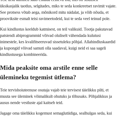
üksikasjalik taotlus, selgitades, miks te seda konkreetset ravimit vajate.
See protsess võtab aega, mõnikord mitu nädalat, ja võib nõuda, et
prooviksite esmalt teisi ravimeetodeid, kui te seda veel teinud pole.
Kui kindlustus keeldub katmisest, on teil valikuid. Tootja pakutavad
patsiendi abiprogrammid võivad oluliselt vähendada kulutusi
inimestele, kes kvalifitseeruvad sissetuleku põhjal. Allahindluskaardid
ja kupongid võivad samuti olla saadaval, kuigi neid ei saa sageli
kindlustusega kombineerida.
Mida peaksite oma arstile enne selle
ülemineku tegemist ütlema?
Teie tervishoiuteenuse osutaja vajab teie tervisest täielikku pilti, et
muuta see üleminek võimalikult ohutuks ja tõhusaks. Põhjalikkus ja
ausus nende vestluste ajal kaitseb teid.
Jagage oma täielikku kogemust semaglutiidiga, sealhulgas seda, kui