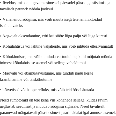
• Iiveldus, mis on tugevam esimestel päevadel pärast iga süstimist ja
tavaliselt paraneb nädala jooksul
• Vähenenud söögiisu, mis võib muuta isegi teie lemmiktoidud
isuäratavateks
• Aeg-ajalt oksendamine, eriti kui sööte liiga palju või liiga kiiresti
• Kõhulahtisus või lahtine väljaheide, mis võib juhtuda ettearvamatult
• Kõhukinnisus, mis võib tunduda vastuoluline, kuid mõjutab mõnda
inimest kõhulahtisuse asemel või sellega vaheldumisi
• Maovalu või ebamugavustunne, mis tundub nagu kerge
krambitamine või täiskõhutunne
• kõrvetised või happe refluks, mis võib teid öösel äratada
Need sümptomid on teie keha viis kohaneda sellega, kuidas ravim
aeglustab seedimist ja muudab söögiisu signaale. Need tavaliselt
paranevad märgatavalt pärast esimest paari nädalat igal annuse tasemel.