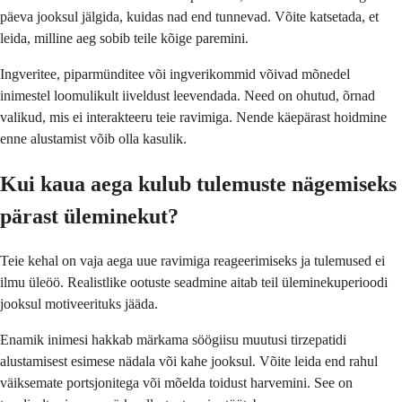
päeva jooksul jälgida, kuidas nad end tunnevad. Võite katsetada, et
leida, milline aeg sobib teile kõige paremini.
Ingveritee, piparmünditee või ingverikommid võivad mõnedel
inimestel loomulikult iiveldust leevendada. Need on ohutud, õrnad
valikud, mis ei interakteeru teie ravimiga. Nende käepärast hoidmine
enne alustamist võib olla kasulik.
Kui kaua aega kulub tulemuste nägemiseks
pärast üleminekut?
Teie kehal on vaja aega uue ravimiga reageerimiseks ja tulemused ei
ilmu üleöö. Realistlike ootuste seadmine aitab teil üleminekuperioodi
jooksul motiveerituks jääda.
Enamik inimesi hakkab märkama söögiisu muutusi tirzepatidi
alustamisest esimese nädala või kahe jooksul. Võite leida end rahul
väiksemate portsjonitega või mõelda toidust harvemini. See on