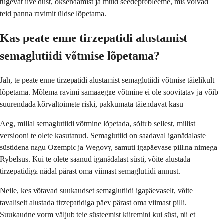
tugevat iiveldust, oksendamist ja muid seedeprobleeme, mis võivad
teid panna ravimit üldse lõpetama.
Kas peate enne tirzepatidi alustamist
semaglutiidi võtmise lõpetama?
Jah, te peate enne tirzepatidi alustamist semaglutiidi võtmise täielikult
lõpetama. Mõlema ravimi samaaegne võtmine ei ole soovitatav ja võib
suurendada kõrvaltoimete riski, pakkumata täiendavat kasu.
Aeg, millal semaglutiidi võtmine lõpetada, sõltub sellest, millist
versiooni te olete kasutanud. Semaglutiid on saadaval iganädalaste
süstidena nagu Ozempic ja Wegovy, samuti igapäevase pillina nimega
Rybelsus. Kui te olete saanud iganädalast süsti, võite alustada
tirzepatidiga nädal pärast oma viimast semaglutiidi annust.
Neile, kes võtavad suukaudset semaglutiidi igapäevaselt, võite
tavaliselt alustada tirzepatidiga päev pärast oma viimast pilli.
Suukaudne vorm väljub teie süsteemist kiiremini kui süst, nii et