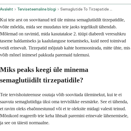
Avaleht
Terviseteemaline blogi
Semaglutide To Tirzepatide Conversion
Kui teie arst on soovitanud teil üle minna semaglutiidilt tirzepatidile,
võite mõelda, mida see muudatus teie jaoks tegelikult tähendab.
Mõlemad on ravimid, mida kasutatakse 2. tüüpi diabeedi veresuhkru
taseme haldamiseks ja kaalulanguse toetamiseks, kuid need toimivad
veidi erinevalt. Tirzepatid mõjutab kahte hormoonirada, mitte ühte, mis
võib mõnel inimesel pakkuda paremaid tulemusi.
Miks peaks keegi üle minema
semaglutiidilt tirzepatidile?
Teie tervishoiuteenuse osutaja võib soovitada üleminekut, kui te ei
saavuta semaglutiidiga üksi oma tervislikke eesmärke. See ei tähenda,
et ravim oleks ebaõnnestunud või et te oleksite midagi valesti teinud.
Mõnikord reageerib teie keha lihtsalt paremini erinevale lähenemisele,
ja see on täiesti normaalne.