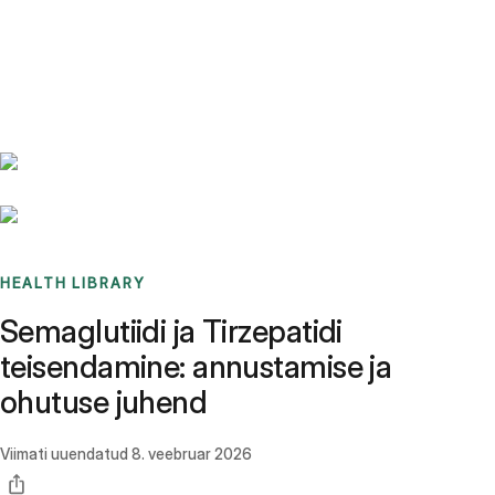
Benchmarks
Stories
FAQ
Sign up / Log in
HEALTH LIBRARY
Semaglutiidi ja Tirzepatidi
teisendamine: annustamise ja
ohutuse juhend
Viimati uuendatud
8. veebruar 2026