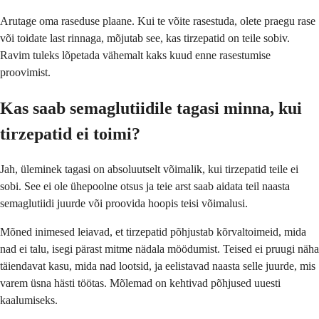
Arutage oma raseduse plaane. Kui te võite rasestuda, olete praegu rase
või toidate last rinnaga, mõjutab see, kas tirzepatid on teile sobiv.
Ravim tuleks lõpetada vähemalt kaks kuud enne rasestumise
proovimist.
Kas saab semaglutiidile tagasi minna, kui
tirzepatid ei toimi?
Jah, üleminek tagasi on absoluutselt võimalik, kui tirzepatid teile ei
sobi. See ei ole ühepoolne otsus ja teie arst saab aidata teil naasta
semaglutiidi juurde või proovida hoopis teisi võimalusi.
Mõned inimesed leiavad, et tirzepatid põhjustab kõrvaltoimeid, mida
nad ei talu, isegi pärast mitme nädala möödumist. Teised ei pruugi näha
täiendavat kasu, mida nad lootsid, ja eelistavad naasta selle juurde, mis
varem üsna hästi töötas. Mõlemad on kehtivad põhjused uuesti
kaalumiseks.