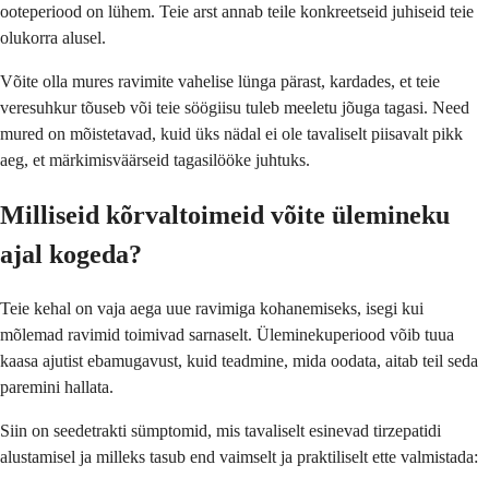
ooteperiood on lühem. Teie arst annab teile konkreetseid juhiseid teie
olukorra alusel.
Võite olla mures ravimite vahelise lünga pärast, kardades, et teie
veresuhkur tõuseb või teie söögiisu tuleb meeletu jõuga tagasi. Need
mured on mõistetavad, kuid üks nädal ei ole tavaliselt piisavalt pikk
aeg, et märkimisväärseid tagasilööke juhtuks.
Milliseid kõrvaltoimeid võite ülemineku
ajal kogeda?
Teie kehal on vaja aega uue ravimiga kohanemiseks, isegi kui
mõlemad ravimid toimivad sarnaselt. Üleminekuperiood võib tuua
kaasa ajutist ebamugavust, kuid teadmine, mida oodata, aitab teil seda
paremini hallata.
Siin on seedetrakti sümptomid, mis tavaliselt esinevad tirzepatidi
alustamisel ja milleks tasub end vaimselt ja praktiliselt ette valmistada: