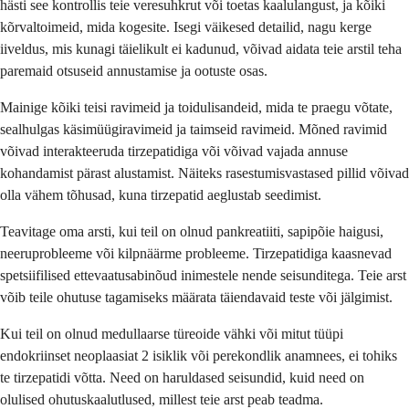
hästi see kontrollis teie veresuhkrut või toetas kaalulangust, ja kõiki
kõrvaltoimeid, mida kogesite. Isegi väikesed detailid, nagu kerge
iiveldus, mis kunagi täielikult ei kadunud, võivad aidata teie arstil teha
paremaid otsuseid annustamise ja ootuste osas.
Mainige kõiki teisi ravimeid ja toidulisandeid, mida te praegu võtate,
sealhulgas käsimüügiravimeid ja taimseid ravimeid. Mõned ravimid
võivad interakteeruda tirzepatidiga või võivad vajada annuse
kohandamist pärast alustamist. Näiteks rasestumisvastased pillid võivad
olla vähem tõhusad, kuna tirzepatid aeglustab seedimist.
Teavitage oma arsti, kui teil on olnud pankreatiiti, sapipõie haigusi,
neeruprobleeme või kilpnäärme probleeme. Tirzepatidiga kaasnevad
spetsiifilised ettevaatusabinõud inimestele nende seisunditega. Teie arst
võib teile ohutuse tagamiseks määrata täiendavaid teste või jälgimist.
Kui teil on olnud medullaarse türeoide vähki või mitut tüüpi
endokriinset neoplaasiat 2 isiklik või perekondlik anamnees, ei tohiks
te tirzepatidi võtta. Need on haruldased seisundid, kuid need on
olulised ohutuskaalutlused, millest teie arst peab teadma.