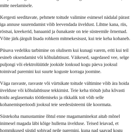
mitte neelamisele.
Kergesti seeditavate, pehmete toitude valimine esimesel nädalal pärast
iga annuse suurendamist võib leevendada iiveldust. Lihtne kana, riis,
röstsai, kreekerid, banaanid ja õunakaste on teie süsteemile õrnemad.
Võite järk-järgult lisada rohkem mitmekesisust, kui teie keha kohaneb.
Piisava vedeliku tarbimine on olulisem kui kunagi varem, eriti kui teil
esineb oksendamist või kõhulahtisust. Väikesed, sagedased vee, selge
puljongi või elektrolüütide jookide lonksud kogu päeva jooksul
toimivad paremini kui suurte koguste korraga joomine.
Väga rasvaste, rasvaste või vürtsikate toitude vältimine võib ära hoida
iivelduse või kõhulahtisuse tekkimist. Teie keha töötab juba kõvasti
toidu aeglasemaks töötlemiseks ja rikkalik toit võib selle
kohanemisperioodi jooksul teie seedesüsteemi üle koormata.
Süstekoha manustamine õhtul enne magamaminekut aitab mõnel
inimesel magada läbi kõige hullema iivelduse. Teised leiavad, et
hommikused süstid sobivad neile paremini, kuna nad saavad kogu