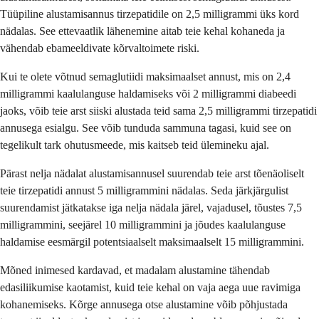
Tüüpiline alustamisannus tirzepatidile on 2,5 milligrammi üks kord
nädalas. See ettevaatlik lähenemine aitab teie kehal kohaneda ja
vähendab ebameeldivate kõrvaltoimete riski.
Kui te olete võtnud semaglutiidi maksimaalset annust, mis on 2,4
milligrammi kaalulanguse haldamiseks või 2 milligrammi diabeedi
jaoks, võib teie arst siiski alustada teid sama 2,5 milligrammi tirzepatidi
annusega esialgu. See võib tunduda sammuna tagasi, kuid see on
tegelikult tark ohutusmeede, mis kaitseb teid ülemineku ajal.
Pärast nelja nädalat alustamisannusel suurendab teie arst tõenäoliselt
teie tirzepatidi annust 5 milligrammini nädalas. Seda järkjärgulist
suurendamist jätkatakse iga nelja nädala järel, vajadusel, tõustes 7,5
milligrammini, seejärel 10 milligrammini ja jõudes kaalulanguse
haldamise eesmärgil potentsiaalselt maksimaalselt 15 milligrammini.
Mõned inimesed kardavad, et madalam alustamine tähendab
edasiliikumise kaotamist, kuid teie kehal on vaja aega uue ravimiga
kohanemiseks. Kõrge annusega otse alustamine võib põhjustada