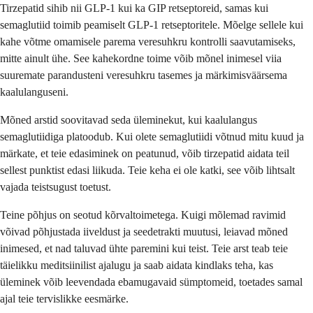
Tirzepatid sihib nii GLP-1 kui ka GIP retseptoreid, samas kui
semaglutiid toimib peamiselt GLP-1 retseptoritele. Mõelge sellele kui
kahe võtme omamisele parema veresuhkru kontrolli saavutamiseks,
mitte ainult ühe. See kahekordne toime võib mõnel inimesel viia
suuremate parandusteni veresuhkru tasemes ja märkimisväärsema
kaalulanguseni.
Mõned arstid soovitavad seda üleminekut, kui kaalulangus
semaglutiidiga platoodub. Kui olete semaglutiidi võtnud mitu kuud ja
märkate, et teie edasiminek on peatunud, võib tirzepatid aidata teil
sellest punktist edasi liikuda. Teie keha ei ole katki, see võib lihtsalt
vajada teistsugust toetust.
Teine põhjus on seotud kõrvaltoimetega. Kuigi mõlemad ravimid
võivad põhjustada iiveldust ja seedetrakti muutusi, leiavad mõned
inimesed, et nad taluvad ühte paremini kui teist. Teie arst teab teie
täielikku meditsiinilist ajalugu ja saab aidata kindlaks teha, kas
üleminek võib leevendada ebamugavaid sümptomeid, toetades samal
ajal teie tervislikke eesmärke.