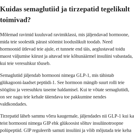
Kuidas semaglutiid ja tirzepatid tegelikult
toimivad?
Mõlemad ravimid kuuluvad ravimiklassi, mis jäljendavad hormoone,
mida teie soolestik pärast söömist looduslikult toodab. Need
hormoonid ütlevad teie ajule, et tunnete end täis, aeglustavad toidu
maost väljumise kiirust ja aitavad teie kõhunäärmel insuliini vabastada,
kui teie veresuhkur tõuseb.
Semaglutiid jäljendab hormooni nimega GLP-1, mis tähistab
glükagooni-laadset peptiidi-1. See hormoon mängib suurt rolli teie
söögiisu ja veresuhkru taseme haldamisel. Kui te võtate semaglutiidi,
on see nagu teie kehale täiendava toe pakkumine nendes
valdkondades.
Tirzepatid läheb sammu võrra kaugemale, jäljendades nii GLP-1 kui ka
teist hormooni nimega GIP ehk glükoosist sõltuv insuliinotroopne
polüpeptiid. GIP reguleerib samuti insuliini ja võib mõjutada teie keha