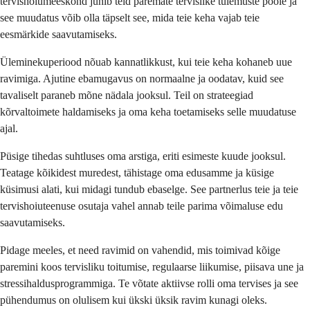
tervishoiumeeskond juhib teid paremate tervislike tulemuste poole ja
see muudatus võib olla täpselt see, mida teie keha vajab teie
eesmärkide saavutamiseks.
Üleminekuperiood nõuab kannatlikkust, kui teie keha kohaneb uue
ravimiga. Ajutine ebamugavus on normaalne ja oodatav, kuid see
tavaliselt paraneb mõne nädala jooksul. Teil on strateegiad
kõrvaltoimete haldamiseks ja oma keha toetamiseks selle muudatuse
ajal.
Püsige tihedas suhtluses oma arstiga, eriti esimeste kuude jooksul.
Teatage kõikidest muredest, tähistage oma edusamme ja küsige
küsimusi alati, kui midagi tundub ebaselge. See partnerlus teie ja teie
tervishoiuteenuse osutaja vahel annab teile parima võimaluse edu
saavutamiseks.
Pidage meeles, et need ravimid on vahendid, mis toimivad kõige
paremini koos tervisliku toitumise, regulaarse liikumise, piisava une ja
stressihaldusprogrammiga. Te võtate aktiivse rolli oma tervises ja see
pühendumus on olulisem kui ükski üksik ravim kunagi oleks.