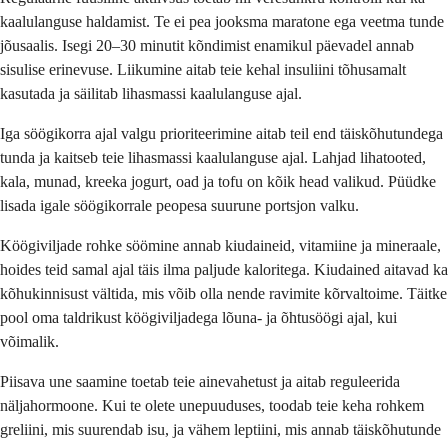
kaalulanguse haldamist. Te ei pea jooksma maratone ega veetma tunde
jõusaalis. Isegi 20–30 minutit kõndimist enamikul päevadel annab
sisulise erinevuse. Liikumine aitab teie kehal insuliini tõhusamalt
kasutada ja säilitab lihasmassi kaalulanguse ajal.
Iga söögikorra ajal valgu prioriteerimine aitab teil end täiskõhutundega
tunda ja kaitseb teie lihasmassi kaalulanguse ajal. Lahjad lihatooted,
kala, munad, kreeka jogurt, oad ja tofu on kõik head valikud. Püüdke
lisada igale söögikorrale peopesa suurune portsjon valku.
Köögiviljade rohke söömine annab kiudaineid, vitamiine ja mineraale,
hoides teid samal ajal täis ilma paljude kaloritega. Kiudained aitavad ka
kõhukinnisust vältida, mis võib olla nende ravimite kõrvaltoime. Täitke
pool oma taldrikust köögiviljadega lõuna- ja õhtusöögi ajal, kui
võimalik.
Piisava une saamine toetab teie ainevahetust ja aitab reguleerida
näljahormoone. Kui te olete unepuuduses, toodab teie keha rohkem
greliini, mis suurendab isu, ja vähem leptiini, mis annab täiskõhutunde