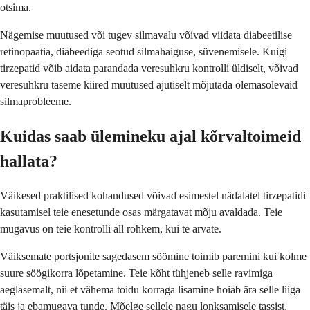
otsima.
Nägemise muutused või tugev silmavalu võivad viidata diabeetilise
retinopaatia, diabeediga seotud silmahaiguse, süvenemisele. Kuigi
tirzepatid võib aidata parandada veresuhkru kontrolli üldiselt, võivad
veresuhkru taseme kiired muutused ajutiselt mõjutada olemasolevaid
silmaprobleeme.
Kuidas saab ülemineku ajal kõrvaltoimeid
hallata?
Väikesed praktilised kohandused võivad esimestel nädalatel tirzepatidi
kasutamisel teie enesetunde osas märgatavat mõju avaldada. Teie
mugavus on teie kontrolli all rohkem, kui te arvate.
Väiksemate portsjonite sagedasem söömine toimib paremini kui kolme
suure söögikorra lõpetamine. Teie kõht tühjeneb selle ravimiga
aeglasemalt, nii et vähema toidu korraga lisamine hoiab ära selle liiga
täis ja ebamugava tunde. Mõelge sellele nagu lonksamisele tassist,