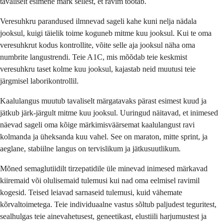
tavaliselt esimene märk sellest, et ravim töötab.
Veresuhkru parandused ilmnevad sageli kahe kuni nelja nädala
jooksul, kuigi täielik toime koguneb mitme kuu jooksul. Kui te oma
veresuhkrut kodus kontrollite, võite selle aja jooksul näha oma
numbrite langustrendi. Teie A1C, mis mõõdab teie keskmist
veresuhkru taset kolme kuu jooksul, kajastab neid muutusi teie
järgmisel laborikontrollil.
Kaalulangus muutub tavaliselt märgatavaks pärast esimest kuud ja
jätkub järk-järgult mitme kuu jooksul. Uuringud näitavad, et inimesed
näevad sageli oma kõige märkimisväärsemat kaalulangust ravi
kolmanda ja üheksanda kuu vahel. See on maraton, mitte sprint, ja
aeglane, stabiilne langus on tervislikum ja jätkusuutlikum.
Mõned semaglutiidilt tirzepatidile üle minevad inimesed märkavad
kiiremaid või olulisemaid tulemusi kui nad oma eelmisel ravimil
kogesid. Teised leiavad sarnaseid tulemusi, kuid vähemate
kõrvaltoimetega. Teie individuaalne vastus sõltub paljudest teguritest,
sealhulgas teie ainevahetusest, geneetikast, elustiili harjumustest ja