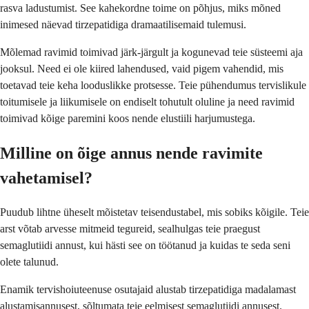
rasva ladustumist. See kahekordne toime on põhjus, miks mõned
inimesed näevad tirzepatidiga dramaatilisemaid tulemusi.
Mõlemad ravimid toimivad järk-järgult ja kogunevad teie süsteemi aja
jooksul. Need ei ole kiired lahendused, vaid pigem vahendid, mis
toetavad teie keha looduslikke protsesse. Teie pühendumus tervislikule
toitumisele ja liikumisele on endiselt tohutult oluline ja need ravimid
toimivad kõige paremini koos nende elustiili harjumustega.
Milline on õige annus nende ravimite
vahetamisel?
Puudub lihtne üheselt mõistetav teisendustabel, mis sobiks kõigile. Teie
arst võtab arvesse mitmeid tegureid, sealhulgas teie praegust
semaglutiidi annust, kui hästi see on töötanud ja kuidas te seda seni
olete talunud.
Enamik tervishoiuteenuse osutajaid alustab tirzepatidiga madalamast
alustamisannusest, sõltumata teie eelmisest semaglutiidi annusest.