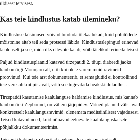
üldisest tervisest.
Kas teie kindlustus katab ülemineku?
Kindlustuse küsimused võivad tunduda ülekaalukad, kuid põhitõdede
mõistmine aitab teil seda protsessi läbida. Kindlustuslepingud erinevad
laialdaselt ja see, mida üks ettevõte katab, võib täielikult erineda teisest.
Paljud kindlustusplaanid katavad tirzepatidi 2. tüüpi diabeedi jaoks
kaubamärgi Mounjaro all, eriti kui olete varem muid ravimeid
proovinud. Kui teie arst dokumenteerib, et semaglutiid ei kontrollinud
teie veresuhkrut piisavalt, võib see tugevdada heakskiidutaotlust.
Tirzepatidi kasutamise kaalulanguse haldamise kindlustus, mis kannab
kaubamärki Zepbound, on vähem järjepidev. Mõned plaanid välistavad
konkreetselt kaalulangusravimid, olenemata meditsiinilisest vajadusest.
Teised katavad need, kuid nõuavad eelnevate kaalulanguskatsete
põhjalikku dokumenteerimist.
Teie arsti kabineti saab esitada eelneva loa, mis on sisuliselt