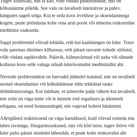
Tugev kõhuvalu, mis ei kao, võib viidata pankreatiidile, mis on
kõhunäärme põletik. See valu on tavaliselt intensiivne ja pidev,
kiirgudes sageli selga. Kui te seda koos iivelduse ja oksendamisega
kogete, peate pöörduma kohe oma arsti poole või minema erakorralise
meditsiini osakonda.
Sappi probleemid võivad tekkida, eriti kui kaalulangus on kiire. Terav
valu paremas ülemises kõhuosas, eriti pärast rasvaste toitude söömist,
võib viidata sapikividele. Palavik, külmavärinad või naha või silmade
kollasus koos selle valuga nõuab kiireloomulist meditsiinilist abi.
Neerude probleemidest on harvadel juhtudel teatatud, mis on tavaliselt
seotud oksendamise või kõhulahtisuse tõttu tekkinud raske
dehüdratsiooniga. Kui märkate, et urineerite palju vähem kui tavaliselt,
teie uriin on väga tume või te tunnete end segaduses ja äärmiselt
nõrgana, on need hoiatusmärgid, mis vajavad kohest hindamist.
Allergilised reaktsioonid on väga haruldased, kuid võivad esineda mis
tahes ravimiga. Hingamisraskused, näo või kõri turse, tugev lööve või
kiire pulss pärast süstimist tähendab, et peate kohe erakorralist abi