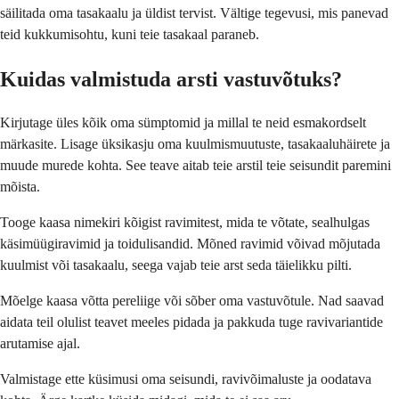
säilitada oma tasakaalu ja üldist tervist. Vältige tegevusi, mis panevad
teid kukkumisohtu, kuni teie tasakaal paraneb.
Kuidas valmistuda arsti vastuvõtuks?
Kirjutage üles kõik oma sümptomid ja millal te neid esmakordselt
märkasite. Lisage üksikasju oma kuulmismuutuste, tasakaaluhäirete ja
muude murede kohta. See teave aitab teie arstil teie seisundit paremini
mõista.
Tooge kaasa nimekiri kõigist ravimitest, mida te võtate, sealhulgas
käsimüügiravimid ja toidulisandid. Mõned ravimid võivad mõjutada
kuulmist või tasakaalu, seega vajab teie arst seda täielikku pilti.
Mõelge kaasa võtta pereliige või sõber oma vastuvõtule. Nad saavad
aidata teil olulist teavet meeles pidada ja pakkuda tuge ravivariantide
arutamise ajal.
Valmistage ette küsimusi oma seisundi, ravivõimaluste ja oodatava