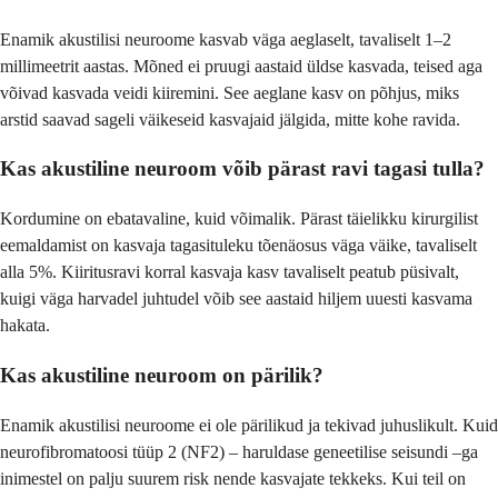
Enamik akustilisi neuroome kasvab väga aeglaselt, tavaliselt 1–2
millimeetrit aastas. Mõned ei pruugi aastaid üldse kasvada, teised aga
võivad kasvada veidi kiiremini. See aeglane kasv on põhjus, miks
arstid saavad sageli väikeseid kasvajaid jälgida, mitte kohe ravida.
Kas akustiline neuroom võib pärast ravi tagasi tulla?
Kordumine on ebatavaline, kuid võimalik. Pärast täielikku kirurgilist
eemaldamist on kasvaja tagasituleku tõenäosus väga väike, tavaliselt
alla 5%. Kiiritusravi korral kasvaja kasv tavaliselt peatub püsivalt,
kuigi väga harvadel juhtudel võib see aastaid hiljem uuesti kasvama
hakata.
Kas akustiline neuroom on pärilik?
Enamik akustilisi neuroome ei ole pärilikud ja tekivad juhuslikult. Kuid
neurofibromatoosi tüüp 2 (NF2) – haruldase geneetilise seisundi –ga
inimestel on palju suurem risk nende kasvajate tekkeks. Kui teil on