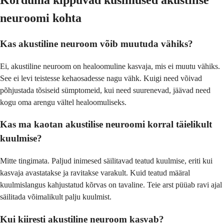
Korduma kippuvad küsimused akustilise
neuroomi kohta
Kas akustiline neuroom võib muutuda vähiks?
Ei, akustiline neuroom on healoomuline kasvaja, mis ei muutu vähiks.
See ei levi teistesse kehaosadesse nagu vähk. Kuigi need võivad
põhjustada tõsiseid sümptomeid, kui need suurenevad, jäävad need
kogu oma arengu vältel healoomuliseks.
Kas ma kaotan akustilise neuroomi korral täielikult
kuulmise?
Mitte tingimata. Paljud inimesed säilitavad teatud kuulmise, eriti kui
kasvaja avastatakse ja ravitakse varakult. Kuid teatud määral
kuulmislangus kahjustatud kõrvas on tavaline. Teie arst püüab ravi ajal
säilitada võimalikult palju kuulmist.
Kui kiiresti akustiline neuroom kasvab?