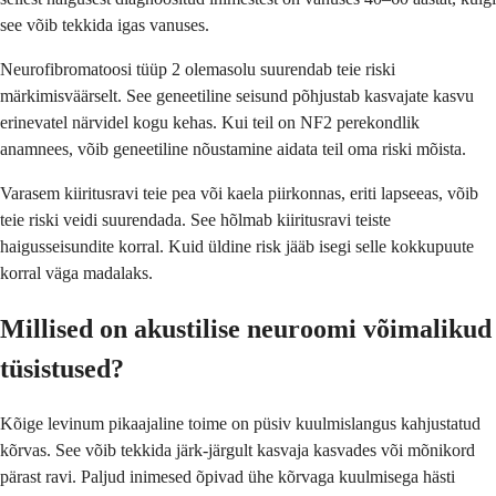
see võib tekkida igas vanuses.
Neurofibromatoosi tüüp 2 olemasolu suurendab teie riski
märkimisväärselt. See geneetiline seisund põhjustab kasvajate kasvu
erinevatel närvidel kogu kehas. Kui teil on NF2 perekondlik
anamnees, võib geneetiline nõustamine aidata teil oma riski mõista.
Varasem kiiritusravi teie pea või kaela piirkonnas, eriti lapseeas, võib
teie riski veidi suurendada. See hõlmab kiiritusravi teiste
haigusseisundite korral. Kuid üldine risk jääb isegi selle kokkupuute
korral väga madalaks.
Millised on akustilise neuroomi võimalikud
tüsistused?
Kõige levinum pikaajaline toime on püsiv kuulmislangus kahjustatud
kõrvas. See võib tekkida järk-järgult kasvaja kasvades või mõnikord
pärast ravi. Paljud inimesed õpivad ühe kõrvaga kuulmisega hästi