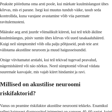
Peaksite pöörduma oma arsti poole, kui märkate kuulmislangust ühes
kõrvas, mis ei parane. Isegi kui muutus tundub väike, tasub seda
kontrollida, kuna varajane avastamine võib viia paremate
ravitulemusteni.
Määrake aeg arsti juurde võimalikult kiiresti, kui teil tekib äkiline
kuulmislangus, püsiv sumin ühes kõrvas või uued tasakaaluhäired.
Kuigi neil sümptomitel võib olla palju põhjuseid, peab teie arst
välistama akustiline neuroom ja muud haigusseisundid.
Otsige viivitamatut arstiabi, kui teil tekivad tugevad peavalud,
nägemishäired või näo nõrkus. Need sümptomid võivad viidata
suuremale kasvajale, mis vajab kiiret hindamist ja ravi.
Millised on akustilise neuroomi
riskifaktorid?
Vanus on peamine riskifaktor akustilise neuroomi tekkeks. Enamikul
sellest haigusest diagnoositud inimestest on vanuses 40–60 aastat, kuigi