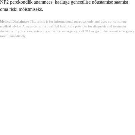
NF2 perekondlik anamnees, kaaluge geneetilise nõustamise saamist
oma riski mõistmiseks.
Medical Disclaimer:
This article is for informational purposes only and does not constitute
medical advice. Always consult a qualified healthcare provider for diagnosis and treatment
decisions. If you are experiencing a medical emergency, call 911 or go to the nearest emergency
room immediately.