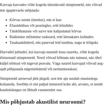
Kasvaja kasvades võite kogeda täiendavaid sümptomeid, mis võivad
teie igapäevaelu mõjutada:
Kõrvas sumin (tinnitus), mis ei kao
Ebastabiilsus või pearinglus, eriti kõndides
Täiskõhutunne või surve teie kahjustatud kõrvas
Rääkimise mõistmise raskused, eriti lärmakates kohtades
Tasakaaluhäired, mis panevad teid tundma, nagu te kõiguks
Harvadel juhtudel, kui kasvaja muutub üsna suureks, võite kogeda
tõsisemaid sümptomeid. Need võivad hõlmata näo tuimust, näo ühel
küljel nõrkust või tugevat peavalu. Väga suured kasvajad võivad aeg-
ajalt põhjustada nägemishäireid või neelamisraskusi.
Sümptomid arenevad järk-järgult, sest teie aju suudab muutustega
kohaneda. Seetõttu ei otsi paljud inimesed kohe abi, arvates, et nende
kuulmislangus on lihtsalt vananemise osa.
Mis põhjustab akustilist neuroomi?