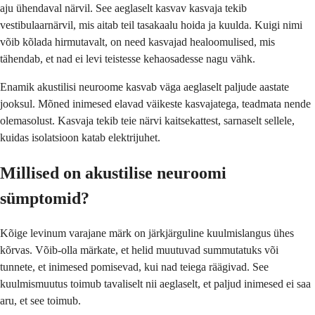
aju ühendaval närvil. See aeglaselt kasvav kasvaja tekib
vestibulaarnärvil, mis aitab teil tasakaalu hoida ja kuulda. Kuigi nimi
võib kõlada hirmutavalt, on need kasvajad healoomulised, mis
tähendab, et nad ei levi teistesse kehaosadesse nagu vähk.
Enamik akustilisi neuroome kasvab väga aeglaselt paljude aastate
jooksul. Mõned inimesed elavad väikeste kasvajatega, teadmata nende
olemasolust. Kasvaja tekib teie närvi kaitsekattest, sarnaselt sellele,
kuidas isolatsioon katab elektrijuhet.
Millised on akustilise neuroomi
sümptomid?
Kõige levinum varajane märk on järkjärguline kuulmislangus ühes
kõrvas. Võib-olla märkate, et helid muutuvad summutatuks või
tunnete, et inimesed pomisevad, kui nad teiega räägivad. See
kuulmismuutus toimub tavaliselt nii aeglaselt, et paljud inimesed ei saa
aru, et see toimub.