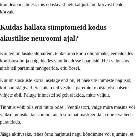
kuuldeaparaatidest, mis edastavad heli kahjustatud kõrvast heale
kõrvale.
Kuidas hallata sümptomeid kodus
akustilise neuroomi ajal?
Kui teil on tasakaaluhäireid, tehke oma kodu ohutumaks, eemaldades
komistusohu ja paigaldades vannitoadesse haaratsid. Hea valgustus
aitab teil paremini navigeerida, eriti öösel.
Kuulmisraskuste korral asetage end nii, et näeksite inimeste nägusid,
kui nad räägivad. See aitab teil vestlust paremini mõista visuaalsete
vihjete abil. Paluge inimestel selgelt rääkida, mitte valjult.
Tinnitus võib olla eriti tüütu öösel. Ventilaatori, valge müra masina või
vaikse muusika taustamüra aitab suminat maskeerida ja une kvaliteeti
parandada.
Jääge aktiivseks, tehes õrnu harjutusi nagu kõndimine või ujumine, et