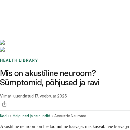
Benchmarks
Stories
FAQ
Sign up / Log in
HEALTH LIBRARY
Mis on akustiline neuroom?
Sümptomid, põhjused ja ravi
Viimati uuendatud
17. veebruar 2025
Kodu
Haigused ja seisundid
Acoustic Neuroma
Akustiline neuroom on healoomuline kasvaja, mis kasvab teie kõrva ja