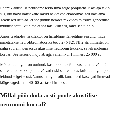
Enamik akustilisi neuroome tekib ilma selge põhjuseta. Kasvaja tekib
siis, kui närvi kaitsekatte rakud hakkavad ebanormaalselt kasvama.
Teadlased usuvad, et see juhtub nendes rakkudes toimuva geneetilise
muutuse tõttu, kuid me ei saa täielikult aru, miks see juhtub.
Ainus teadaolev riskifaktor on haruldane geneetiline seisund, mida
nimetatakse neurofibromatoosiks tüüp 2 (NF2). NF2-ga inimestel on
palju suurem tõenäosus akustilise neuroomi tekkeks, sageli mõlemas
kõrvas. See seisund mõjutab aga vähem kui 1 inimest 25 000-st.
Mõned uuringud on uurinud, kas mobiiltelefoni kasutamine või müra
suurenenud kokkupuude võivad riski suurendada, kuid uuringud pole
leidnud selget seost. Vanus mängib rolli, kuna need kasvajad ilmuvad
kõige sagedamini 40–60-aastastel inimestel.
Millal pöörduda arsti poole akustilise
neuroomi korral?