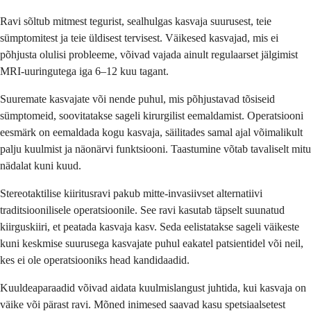
Ravi sõltub mitmest tegurist, sealhulgas kasvaja suurusest, teie
sümptomitest ja teie üldisest tervisest. Väikesed kasvajad, mis ei
põhjusta olulisi probleeme, võivad vajada ainult regulaarset jälgimist
MRI-uuringutega iga 6–12 kuu tagant.
Suuremate kasvajate või nende puhul, mis põhjustavad tõsiseid
sümptomeid, soovitatakse sageli kirurgilist eemaldamist. Operatsiooni
eesmärk on eemaldada kogu kasvaja, säilitades samal ajal võimalikult
palju kuulmist ja näonärvi funktsiooni. Taastumine võtab tavaliselt mitu
nädalat kuni kuud.
Stereotaktilise kiiritusravi pakub mitte-invasiivset alternatiivi
traditsioonilisele operatsioonile. See ravi kasutab täpselt suunatud
kiirguskiiri, et peatada kasvaja kasv. Seda eelistatakse sageli väikeste
kuni keskmise suurusega kasvajate puhul eakatel patsientidel või neil,
kes ei ole operatsiooniks head kandidaadid.
Kuuldeaparaadid võivad aidata kuulmislangust juhtida, kui kasvaja on
väike või pärast ravi. Mõned inimesed saavad kasu spetsiaalsetest