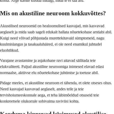
kohta. Ärge kartke küsida midagi, mida te ei saa aru.
Mis on akustiline neuroom kokkuvõttes?
Akustilised neuroomid on healoomulised kasvajad, mis kasvavad
aeglaselt ja mida saab sageli edukalt hallata nõuetekohase arstiabi abil.
Kuigi need võivad põhjustada murettekitavaid sümptomeid, nagu
kuulmislangus ja tasakaaluhäired, ei ole need enamikul juhtudel
eluohtlikud.
Varajane avastamine ja asjakohane ravi aitavad säilitada teie
elukvaliteeti. Paljud akustiline neuroomiga inimesed elavad edasi
normaalse, aktiivse elu nõuetekohase juhtimise ja toetuse abil.
Pidage meeles, et akustiline neuroom ei tähenda, et olete otseses ohus.
Need kasvajad kasvavad aeglaselt, andes teile ja teie
tervishoiumeeskonnale aega, et teha läbimõeldud otsuseid teie
konkreetsele olukorrale sobivaima raviviisi kohta.