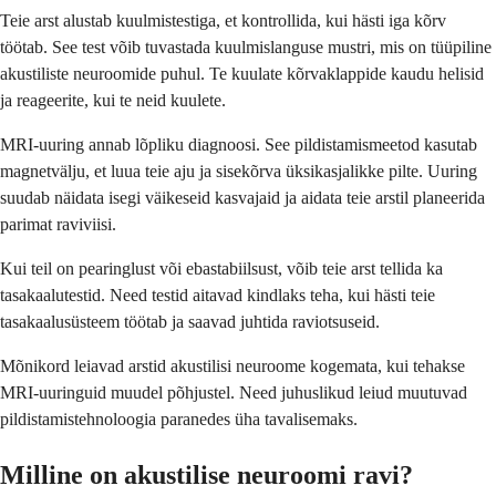
Teie arst alustab kuulmistestiga, et kontrollida, kui hästi iga kõrv
töötab. See test võib tuvastada kuulmislanguse mustri, mis on tüüpiline
akustiliste neuroomide puhul. Te kuulate kõrvaklappide kaudu helisid
ja reageerite, kui te neid kuulete.
MRI-uuring annab lõpliku diagnoosi. See pildistamismeetod kasutab
magnetvälju, et luua teie aju ja sisekõrva üksikasjalikke pilte. Uuring
suudab näidata isegi väikeseid kasvajaid ja aidata teie arstil planeerida
parimat raviviisi.
Kui teil on pearinglust või ebastabiilsust, võib teie arst tellida ka
tasakaalutestid. Need testid aitavad kindlaks teha, kui hästi teie
tasakaalusüsteem töötab ja saavad juhtida raviotsuseid.
Mõnikord leiavad arstid akustilisi neuroome kogemata, kui tehakse
MRI-uuringuid muudel põhjustel. Need juhuslikud leiud muutuvad
pildistamistehnoloogia paranedes üha tavalisemaks.
Milline on akustilise neuroomi ravi?