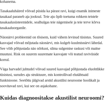
kohanema.
Tasakaaluhäired võivad püsida ka pärast ravi, kuigi enamik inimeste
tasakaal paraneb aja jooksul. Teie aju õpib toetuma rohkem teistele
tasakaalusüsteemidele, sealhulgas teie nägemisele ja teie terve kõrva
tasakaaluorganile.
Näonärvi probleemid on tõsisem, kuid vähem levinud tüsistus. Suured
kasvajad võivad mõjutada näonärvi, mis kulgeb kuulmisnärvi lähedal.
See võib põhjustada näo nõrkust, silma sulgemise raskusi või maitse
muutusi. Risk on suurem suuremate kasvajate või teatud raviviiside
korral.
Väga harvadel juhtudel võivad suured kasvajad põhjustada eluohtlikke
tüsistusi, surudes aju struktuure, mis kontrollivad elutähtsaid
funktsioone. Seetõttu jälgivad arstid akustilisi neuroome hoolikalt ja
soovitavad ravi, kui see on asjakohane.
Kuidas diagnoositakse akustilist neuroomi?