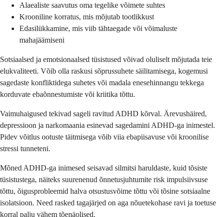
Alaealiste saavutus oma tegelike võimete suhtes
Krooniline korratus, mis mõjutab tootlikkust
Edasilükkamine, mis viib tähtaegade või võimaluste
mahajäämiseni
Sotsiaalsed ja emotsionaalsed tüsistused võivad oluliselt mõjutada teie
elukvaliteeti. Võib olla raskusi sõprussuhete säilitamisega, kogemusi
sagedaste konfliktidega suhetes või madala enesehinnangu tekkega
korduvate ebaõnnestumiste või kriitika tõttu.
Vaimuhaigused tekivad sageli ravitud ADHD kõrval. Ärevushäired,
depressioon ja narkomaania esinevad sagedamini ADHD-ga inimestel.
Pidev võitlus ootuste täitmisega võib viia ebapiisavuse või kroonilise
stressi tunneteni.
Mõned ADHD-ga inimesed seisavad silmitsi haruldaste, kuid tõsiste
tüsistustega, näiteks suurenenud õnnetusjuhtumite risk impulsiivsuse
tõttu, õigusprobleemid halva otsustusvõime tõttu või tõsine sotsiaalne
isolatsioon. Need rasked tagajärjed on aga nõuetekohase ravi ja toetuse
korral palju vähem tõenäolised.