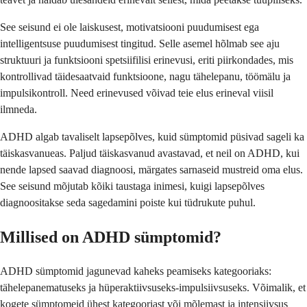
See seisund ei ole laiskusest, motivatsiooni puudumisest ega
intelligentsuse puudumisest tingitud. Selle asemel hõlmab see aju
struktuuri ja funktsiooni spetsiifilisi erinevusi, eriti piirkondades, mis
kontrollivad täidesaatvaid funktsioone, nagu tähelepanu, töömälu ja
impulsikontroll. Need erinevused võivad teie elus erineval viisil
ilmneda.
ADHD algab tavaliselt lapsepõlves, kuid sümptomid püsivad sageli ka
täiskasvanueas. Paljud täiskasvanud avastavad, et neil on ADHD, kui
nende lapsed saavad diagnoosi, märgates sarnaseid mustreid oma elus.
See seisund mõjutab kõiki taustaga inimesi, kuigi lapsepõlves
diagnoositakse seda sagedamini poiste kui tüdrukute puhul.
Millised on ADHD sümptomid?
ADHD sümptomid jagunevad kaheks peamiseks kategooriaks:
tähelepanematuseks ja hüperaktiivsuseks-impulsiivsuseks. Võimalik, et
kogete sümptomeid ühest kategooriast või mõlemast ja intensiivsus