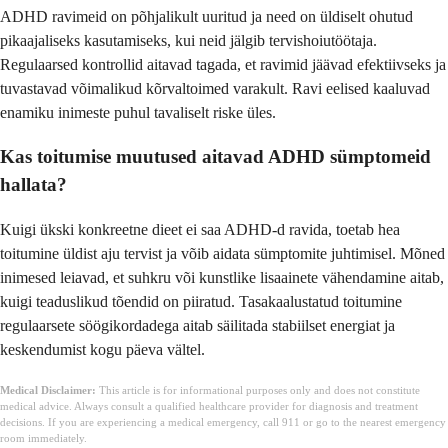
ADHD ravimeid on põhjalikult uuritud ja need on üldiselt ohutud
pikaajaliseks kasutamiseks, kui neid jälgib tervishoiutöötaja.
Regulaarsed kontrollid aitavad tagada, et ravimid jäävad efektiivseks ja
tuvastavad võimalikud kõrvaltoimed varakult. Ravi eelised kaaluvad
enamiku inimeste puhul tavaliselt riske üles.
Kas toitumise muutused aitavad ADHD sümptomeid
hallata?
Kuigi ükski konkreetne dieet ei saa ADHD-d ravida, toetab hea
toitumine üldist aju tervist ja võib aidata sümptomite juhtimisel. Mõned
inimesed leiavad, et suhkru või kunstlike lisaainete vähendamine aitab,
kuigi teaduslikud tõendid on piiratud. Tasakaalustatud toitumine
regulaarsete söögikordadega aitab säilitada stabiilset energiat ja
keskendumist kogu päeva vältel.
Medical Disclaimer:
This article is for informational purposes only and does not constitute
medical advice. Always consult a qualified healthcare provider for diagnosis and treatment
decisions. If you are experiencing a medical emergency, call 911 or go to the nearest emergency
room immediately.