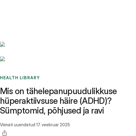
Benchmarks
Stories
FAQ
Sign up / Log in
HEALTH LIBRARY
Mis on tähelepanupuudulikkuse
hüperaktiivsuse häire (ADHD)?
Sümptomid, põhjused ja ravi
Viimati uuendatud
17. veebruar 2025