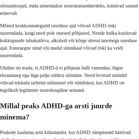
sõnumitoojad, mida nimetatakse neurotransmitteriteks, toimivad samuti
erinevalt.
Mõned keskkonnategurid raseduse ajal võivad ADHD riski
suurendada, kuigi need pole otsesed põhjused. Nende hulka kuuluvad
kokkupuude tubakatõrva, alkoholi või kõrge stressi tasemega raseduse
ajal. Enneaegne sünd või madal sünnikaal võivad riski ka veidi
suurendada.
Oluline on teada, et ADHD-d ei põhjusta halb vanemlus, liigne
ekraaniaeg ega liiga palju suhkru söömine. Need levinud müüdid
võivad tekitada tarbetut süütunnet või süüdistust, kui ADHD on
tegelikult legitiimne neuroloogiline seisund.
Millal peaks ADHD-ga arsti juurde
minema?
Peaksite kaaluma arsti külastamist, kui ADHD sümptomid häirivad