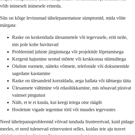
võib inimeselt inimesele erineda.
Siin on kõige levinumad tähelepanematuse sümptomid, mida võite
märgata:
Raske on keskenduda ülesannetele või tegevusele, eriti neile,
mis pole kohe huvitavad
Probleemid juhiste järgimisega või projektide lõpetamisega
Kergesti hajumine seotud mõtete või keskkonna stiimulitega
Oluliste esemete, näiteks võtmete, telefonide või dokumentide
sagedane kaotamine
Raske on ülesandeid korraldada, aega hallata või tähtaegu täita
Ülesannete vältimine või edasilükkamine, mis nõuavad püsivat
vaimset pingutust
Näib, et te ei kuula, kui keegi teiega otse räägib
Hooletute vigade tegemine tööl või muudes tegevustes
Need tähelepanuprobleemid võivad tunduda frustreerivad, kuid pidage
meeles, et need tulenevad erinevustest selles, kuidas teie aju teavet