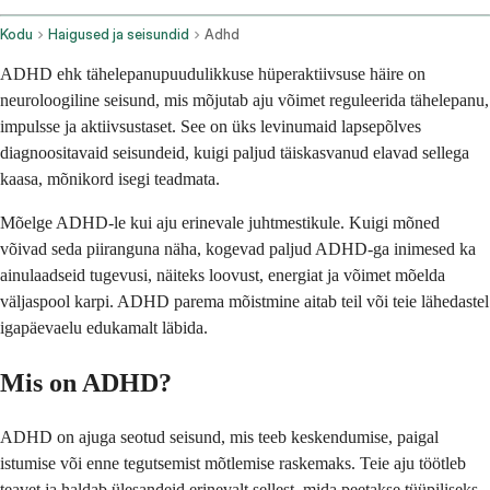
Kodu
Haigused ja seisundid
Adhd
ADHD ehk tähelepanupuudulikkuse hüperaktiivsuse häire on
neuroloogiline seisund, mis mõjutab aju võimet reguleerida tähelepanu,
impulsse ja aktiivsustaset. See on üks levinumaid lapsepõlves
diagnoositavaid seisundeid, kuigi paljud täiskasvanud elavad sellega
kaasa, mõnikord isegi teadmata.
Mõelge ADHD-le kui aju erinevale juhtmestikule. Kuigi mõned
võivad seda piiranguna näha, kogevad paljud ADHD-ga inimesed ka
ainulaadseid tugevusi, näiteks loovust, energiat ja võimet mõelda
väljaspool karpi. ADHD parema mõistmine aitab teil või teie lähedastel
igapäevaelu edukamalt läbida.
Mis on ADHD?
ADHD on ajuga seotud seisund, mis teeb keskendumise, paigal
istumise või enne tegutsemist mõtlemise raskemaks. Teie aju töötleb
teavet ja haldab ülesandeid erinevalt sellest, mida peetakse tüüpiliseks.