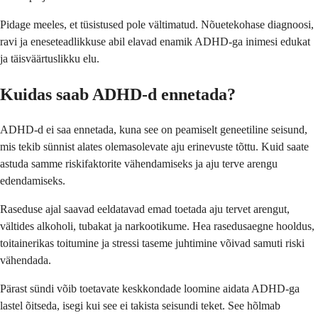
Pidage meeles, et tüsistused pole vältimatud. Nõuetekohase diagnoosi,
ravi ja eneseteadlikkuse abil elavad enamik ADHD-ga inimesi edukat
ja täisväärtuslikku elu.
Kuidas saab ADHD-d ennetada?
ADHD-d ei saa ennetada, kuna see on peamiselt geneetiline seisund,
mis tekib sünnist alates olemasolevate aju erinevuste tõttu. Kuid saate
astuda samme riskifaktorite vähendamiseks ja aju terve arengu
edendamiseks.
Raseduse ajal saavad eeldatavad emad toetada aju tervet arengut,
vältides alkoholi, tubakat ja narkootikume. Hea rasedusaegne hooldus,
toitainerikas toitumine ja stressi taseme juhtimine võivad samuti riski
vähendada.
Pärast sündi võib toetavate keskkondade loomine aidata ADHD-ga
lastel õitseda, isegi kui see ei takista seisundi teket. See hõlmab