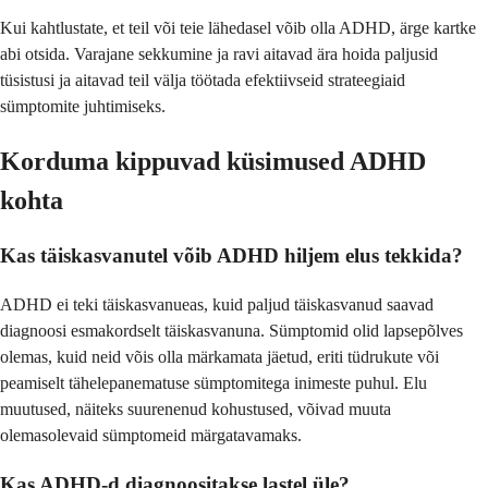
Kui kahtlustate, et teil või teie lähedasel võib olla ADHD, ärge kartke
abi otsida. Varajane sekkumine ja ravi aitavad ära hoida paljusid
tüsistusi ja aitavad teil välja töötada efektiivseid strateegiaid
sümptomite juhtimiseks.
Korduma kippuvad küsimused ADHD
kohta
Kas täiskasvanutel võib ADHD hiljem elus tekkida?
ADHD ei teki täiskasvanueas, kuid paljud täiskasvanud saavad
diagnoosi esmakordselt täiskasvanuna. Sümptomid olid lapsepõlves
olemas, kuid neid võis olla märkamata jäetud, eriti tüdrukute või
peamiselt tähelepanematuse sümptomitega inimeste puhul. Elu
muutused, näiteks suurenenud kohustused, võivad muuta
olemasolevaid sümptomeid märgatavamaks.
Kas ADHD-d diagnoositakse lastel üle?