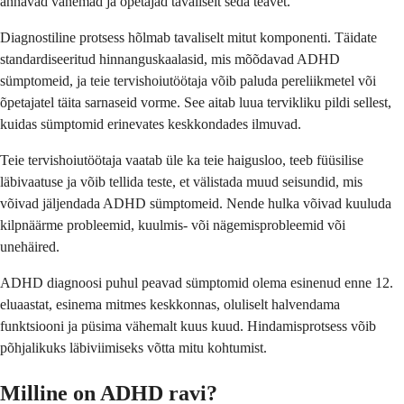
annavad vanemad ja õpetajad tavaliselt seda teavet.
Diagnostiline protsess hõlmab tavaliselt mitut komponenti. Täidate
standardiseeritud hinnanguskaalasid, mis mõõdavad ADHD
sümptomeid, ja teie tervishoiutöötaja võib paluda pereliikmetel või
õpetajatel täita sarnaseid vorme. See aitab luua tervikliku pildi sellest,
kuidas sümptomid erinevates keskkondades ilmuvad.
Teie tervishoiutöötaja vaatab üle ka teie haigusloo, teeb füüsilise
läbivaatuse ja võib tellida teste, et välistada muud seisundid, mis
võivad jäljendada ADHD sümptomeid. Nende hulka võivad kuuluda
kilpnäärme probleemid, kuulmis- või nägemisprobleemid või
unehäired.
ADHD diagnoosi puhul peavad sümptomid olema esinenud enne 12.
eluaastat, esinema mitmes keskkonnas, oluliselt halvendama
funktsiooni ja püsima vähemalt kuus kuud. Hindamisprotsess võib
põhjalikuks läbiviimiseks võtta mitu kohtumist.
Milline on ADHD ravi?