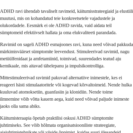
ADHD ravi ühendab tavaliselt ravimeid, käitumisstrateegiaid ja elustiili
muutusi, mis on kohandatud teie konkreetsetele vajadustele ja
olukordadele. Eesmärk ei ole ADHD ravida, vaid aidata teil
sümptomeid efektiivselt hallata ja oma elukvaliteeti parandada.
Ravimid on sageli ADHD esmajoones ravi, kuna need võivad pakkuda
märkimisväärset sümptomite leevendust. Stimuleerivad ravimid, nagu
metüülfenidaat ja amfetamiinid, toimivad, suurendades teatud aju
kemikaale, mis aitavad tähelepanu ja impulsikontrolliga.
Mittestimuleerivad ravimid pakuvad alternatiive inimestele, kes ei
reageeri hästi stimulaatoritele või kogevad kõrvaltoimeid. Nende hulka
kuuluvad atomoksetiin, guanfasiin ja klonidiin. Nende toime
ilmnemine võib võtta kauem aega, kuid need võivad paljude inimeste
jaoks olla sama abiks.
Käitumisteraapia õpetab praktilisi oskusi ADHD sümptomite
juhtimiseks. See võib hõlmata organisatsiooniliste strateegiate,
ajajuhtimistehnikate või viiside õppimist, kuidas suuri ülesandeid