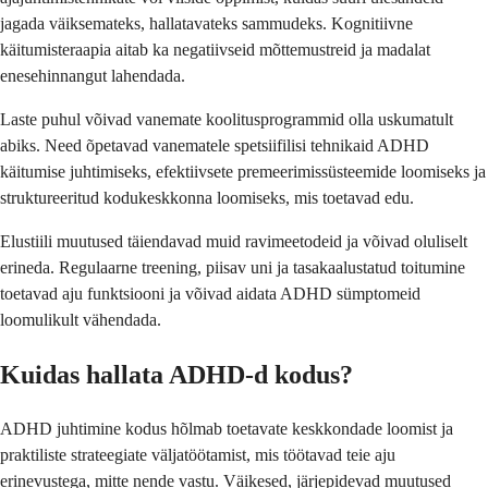
jagada väiksemateks, hallatavateks sammudeks. Kognitiivne
käitumisteraapia aitab ka negatiivseid mõttemustreid ja madalat
enesehinnangut lahendada.
Laste puhul võivad vanemate koolitusprogrammid olla uskumatult
abiks. Need õpetavad vanematele spetsiifilisi tehnikaid ADHD
käitumise juhtimiseks, efektiivsete premeerimissüsteemide loomiseks ja
struktureeritud kodukeskkonna loomiseks, mis toetavad edu.
Elustiili muutused täiendavad muid ravimeetodeid ja võivad oluliselt
erineda. Regulaarne treening, piisav uni ja tasakaalustatud toitumine
toetavad aju funktsiooni ja võivad aidata ADHD sümptomeid
loomulikult vähendada.
Kuidas hallata ADHD-d kodus?
ADHD juhtimine kodus hõlmab toetavate keskkondade loomist ja
praktiliste strateegiate väljatöötamist, mis töötavad teie aju
erinevustega, mitte nende vastu. Väikesed, järjepidevad muutused