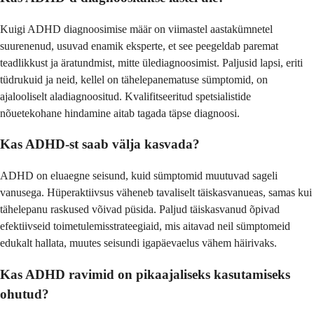
Kuigi ADHD diagnoosimise määr on viimastel aastakümnetel
suurenenud, usuvad enamik eksperte, et see peegeldab paremat
teadlikkust ja äratundmist, mitte ülediagnoosimist. Paljusid lapsi, eriti
tüdrukuid ja neid, kellel on tähelepanematuse sümptomid, on
ajalooliselt aladiagnoositud. Kvalifitseeritud spetsialistide
nõuetekohane hindamine aitab tagada täpse diagnoosi.
Kas ADHD-st saab välja kasvada?
ADHD on eluaegne seisund, kuid sümptomid muutuvad sageli
vanusega. Hüperaktiivsus väheneb tavaliselt täiskasvanueas, samas kui
tähelepanu raskused võivad püsida. Paljud täiskasvanud õpivad
efektiivseid toimetulemisstrateegiaid, mis aitavad neil sümptomeid
edukalt hallata, muutes seisundi igapäevaelus vähem häirivaks.
Kas ADHD ravimid on pikaajaliseks kasutamiseks
ohutud?