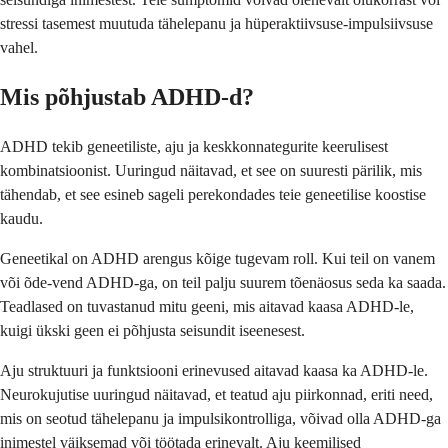
stressi tasemest muutuda tähelepanu ja hüperaktiivsuse-impulsiivsuse
vahel.
Mis põhjustab ADHD-d?
ADHD tekib geneetiliste, aju ja keskkonnategurite keerulisest
kombinatsioonist. Uuringud näitavad, et see on suuresti pärilik, mis
tähendab, et see esineb sageli perekondades teie geneetilise koostise
kaudu.
Geneetikal on ADHD arengus kõige tugevam roll. Kui teil on vanem
või õde-vend ADHD-ga, on teil palju suurem tõenäosus seda ka saada.
Teadlased on tuvastanud mitu geeni, mis aitavad kaasa ADHD-le,
kuigi ükski geen ei põhjusta seisundit iseenesest.
Aju struktuuri ja funktsiooni erinevused aitavad kaasa ka ADHD-le.
Neurokujutise uuringud näitavad, et teatud aju piirkonnad, eriti need,
mis on seotud tähelepanu ja impulsikontrolliga, võivad olla ADHD-ga
inimestel väiksemad või töötada erinevalt. Aju keemilised