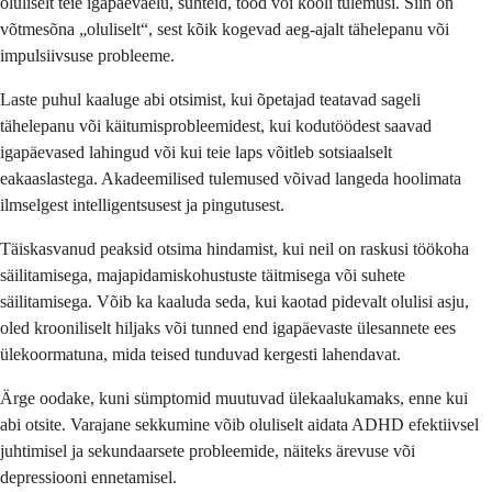
oluliselt teie igapäevaelu, suhteid, tööd või kooli tulemusi. Siin on
võtmesõna „oluliselt“, sest kõik kogevad aeg-ajalt tähelepanu või
impulsiivsuse probleeme.
Laste puhul kaaluge abi otsimist, kui õpetajad teatavad sageli
tähelepanu või käitumisprobleemidest, kui kodutöödest saavad
igapäevased lahingud või kui teie laps võitleb sotsiaalselt
eakaaslastega. Akadeemilised tulemused võivad langeda hoolimata
ilmselgest intelligentsusest ja pingutusest.
Täiskasvanud peaksid otsima hindamist, kui neil on raskusi töökoha
säilitamisega, majapidamiskohustuste täitmisega või suhete
säilitamisega. Võib ka kaaluda seda, kui kaotad pidevalt olulisi asju,
oled krooniliselt hiljaks või tunned end igapäevaste ülesannete ees
ülekoormatuna, mida teised tunduvad kergesti lahendavat.
Ärge oodake, kuni sümptomid muutuvad ülekaalukamaks, enne kui
abi otsite. Varajane sekkumine võib oluliselt aidata ADHD efektiivsel
juhtimisel ja sekundaarsete probleemide, näiteks ärevuse või
depressiooni ennetamisel.