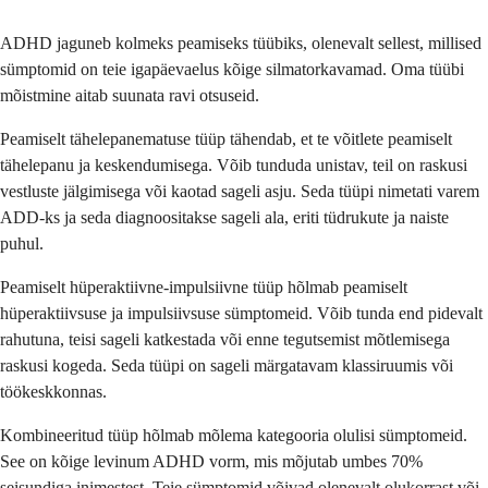
ADHD jaguneb kolmeks peamiseks tüübiks, olenevalt sellest, millised
sümptomid on teie igapäevaelus kõige silmatorkavamad. Oma tüübi
mõistmine aitab suunata ravi otsuseid.
Peamiselt tähelepanematuse tüüp tähendab, et te võitlete peamiselt
tähelepanu ja keskendumisega. Võib tunduda unistav, teil on raskusi
vestluste jälgimisega või kaotad sageli asju. Seda tüüpi nimetati varem
ADD-ks ja seda diagnoositakse sageli ala, eriti tüdrukute ja naiste
puhul.
Peamiselt hüperaktiivne-impulsiivne tüüp hõlmab peamiselt
hüperaktiivsuse ja impulsiivsuse sümptomeid. Võib tunda end pidevalt
rahutuna, teisi sageli katkestada või enne tegutsemist mõtlemisega
raskusi kogeda. Seda tüüpi on sageli märgatavam klassiruumis või
töökeskkonnas.
Kombineeritud tüüp hõlmab mõlema kategooria olulisi sümptomeid.
See on kõige levinum ADHD vorm, mis mõjutab umbes 70%
seisundiga inimestest. Teie sümptomid võivad olenevalt olukorrast või