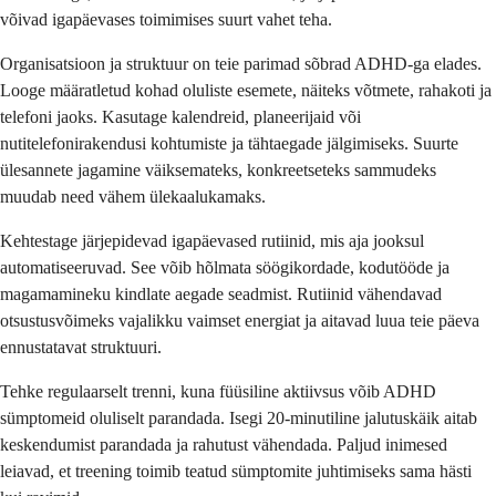
võivad igapäevases toimimises suurt vahet teha.
Organisatsioon ja struktuur on teie parimad sõbrad ADHD-ga elades.
Looge määratletud kohad oluliste esemete, näiteks võtmete, rahakoti ja
telefoni jaoks. Kasutage kalendreid, planeerijaid või
nutitelefonirakendusi kohtumiste ja tähtaegade jälgimiseks. Suurte
ülesannete jagamine väiksemateks, konkreetseteks sammudeks
muudab need vähem ülekaalukamaks.
Kehtestage järjepidevad igapäevased rutiinid, mis aja jooksul
automatiseeruvad. See võib hõlmata söögikordade, kodutööde ja
magamamineku kindlate aegade seadmist. Rutiinid vähendavad
otsustusvõimeks vajalikku vaimset energiat ja aitavad luua teie päeva
ennustatavat struktuuri.
Tehke regulaarselt trenni, kuna füüsiline aktiivsus võib ADHD
sümptomeid oluliselt parandada. Isegi 20-minutiline jalutuskäik aitab
keskendumist parandada ja rahutust vähendada. Paljud inimesed
leiavad, et treening toimib teatud sümptomite juhtimiseks sama hästi