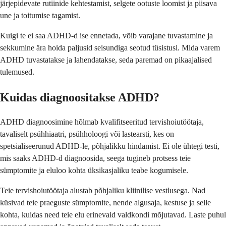
järjepidevate rutiinide kehtestamist, selgete ootuste loomist ja piisava
une ja toitumise tagamist.
Kuigi te ei saa ADHD-d ise ennetada, võib varajane tuvastamine ja
sekkumine ära hoida paljusid seisundiga seotud tüsistusi. Mida varem
ADHD tuvastatakse ja lahendatakse, seda paremad on pikaajalised
tulemused.
Kuidas diagnoositakse ADHD?
ADHD diagnoosimine hõlmab kvalifitseeritud tervishoiutöötaja,
tavaliselt psühhiaatri, psühholoogi või lastearsti, kes on
spetsialiseerunud ADHD-le, põhjalikku hindamist. Ei ole ühtegi testi,
mis saaks ADHD-d diagnoosida, seega tugineb protsess teie
sümptomite ja eluloo kohta üksikasjaliku teabe kogumisele.
Teie tervishoiutöötaja alustab põhjaliku kliinilise vestlusega. Nad
küsivad teie praeguste sümptomite, nende algusaja, kestuse ja selle
kohta, kuidas need teie elu erinevaid valdkondi mõjutavad. Laste puhul