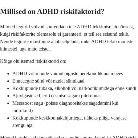
Millised on ADHD riskifaktorid?
Mitmed tegurid võivad suurendada teie ADHD tekkimise tõenäosust,
kuigi riskifaktorite olemasolu ei garanteeri, et teil see seisund tekib.
Nende tegurite mõistmine aitab selgitada, miks ADHD tekib mõnedel
inimestel, aga mitte teistel.
Kõige olulisemad riskifaktorid on:
ADHD või muude vaimuhaiguste perekondlik anamnees
Enneaegne sünd või madal sünnikaal
Kokkupuude tubaka, alkoholi või narkootikumidega enne sündi
Ajuvigastused, eriti eesmise sagara piirkonnas
Meessoost sugu (poisse diagnoositakse sagedamini kui
tüdrukuid)
Kokkupuude keskkonnakahjuritega, näiteks pliiga varajase
arengu ajal
Mõned haruldased geneetilised seisundid suurendavad ka ADHD riski.