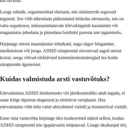
kui ravimid.
Looge rahulik, organiseeritud eluruum, mis minimeerib segavaid
tegureid. See võib tähendada pühendatud töökoha olemasolu, mis on
vaba segadusest, mürasummutavate kõrvaklappide kasutamist või
magamistoa jahedana ja pimedana hoidmist parema une tagamiseks.
Harjutage stressi maandamise tehnikaid, nagu sügav hingamine,
meditatsioon või jooga. ADHD sümptomid süvenevad sageli stressi
korral, seega võivad efektiivsed toimetulemisstrateegiad ära hoida
sümptomite ägenemist.
Kuidas valmistuda arsti vastuvõtuks?
Ettevalmistus ADHD hindamiseks või järelkontrolliks aitab tagada, et
saate kõige täpsema diagnoosi ja efektiivse raviplaani. Hea
ettevalmistus võib teha vahet abivalmisel visiidil ja frustreerival visiidil.
Enne oma vastuvõttu kirjutage üles konkreetsed näited sellest, kuidas
ADHD sümptomid teie igapäevaelu mõjutavad. Lisage üksikasjad töö,