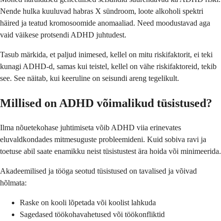
Nende hulka kuuluvad habras X sündroom, loote alkoholi spektri
häired ja teatud kromosoomide anomaaliad. Need moodustavad aga
vaid väikese protsendi ADHD juhtudest.
Tasub märkida, et paljud inimesed, kellel on mitu riskifaktorit, ei teki
kunagi ADHD-d, samas kui teistel, kellel on vähe riskifaktoreid, tekib
see. See näitab, kui keeruline on seisundi areng tegelikult.
Millised on ADHD võimalikud tüsistused?
Ilma nõuetekohase juhtimiseta võib ADHD viia erinevates
eluvaldkondades mitmesuguste probleemideni. Kuid sobiva ravi ja
toetuse abil saate enamikku neist tüsistustest ära hoida või minimeerida.
Akadeemilised ja tööga seotud tüsistused on tavalised ja võivad
hõlmata:
Raske on kooli lõpetada või koolist lahkuda
Sagedased töökohavahetused või töökonfliktid