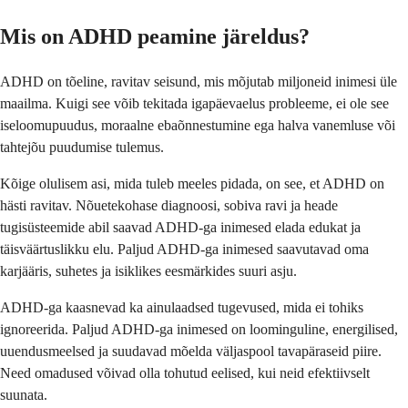
Mis on ADHD peamine järeldus?
ADHD on tõeline, ravitav seisund, mis mõjutab miljoneid inimesi üle
maailma. Kuigi see võib tekitada igapäevaelus probleeme, ei ole see
iseloomupuudus, moraalne ebaõnnestumine ega halva vanemluse või
tahtejõu puudumise tulemus.
Kõige olulisem asi, mida tuleb meeles pidada, on see, et ADHD on
hästi ravitav. Nõuetekohase diagnoosi, sobiva ravi ja heade
tugisüsteemide abil saavad ADHD-ga inimesed elada edukat ja
täisväärtuslikku elu. Paljud ADHD-ga inimesed saavutavad oma
karjääris, suhetes ja isiklikes eesmärkides suuri asju.
ADHD-ga kaasnevad ka ainulaadsed tugevused, mida ei tohiks
ignoreerida. Paljud ADHD-ga inimesed on loominguline, energilised,
uuendusmeelsed ja suudavad mõelda väljaspool tavapäraseid piire.
Need omadused võivad olla tohutud eelised, kui neid efektiivselt
suunata.