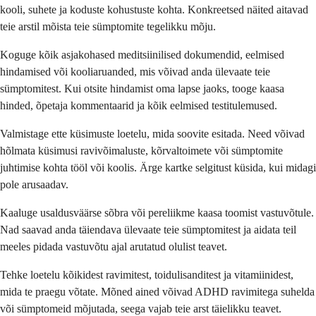
kooli, suhete ja koduste kohustuste kohta. Konkreetsed näited aitavad
teie arstil mõista teie sümptomite tegelikku mõju.
Koguge kõik asjakohased meditsiinilised dokumendid, eelmised
hindamised või kooliaruanded, mis võivad anda ülevaate teie
sümptomitest. Kui otsite hindamist oma lapse jaoks, tooge kaasa
hinded, õpetaja kommentaarid ja kõik eelmised testitulemused.
Valmistage ette küsimuste loetelu, mida soovite esitada. Need võivad
hõlmata küsimusi ravivõimaluste, kõrvaltoimete või sümptomite
juhtimise kohta tööl või koolis. Ärge kartke selgitust küsida, kui midagi
pole arusaadav.
Kaaluge usaldusväärse sõbra või pereliikme kaasa toomist vastuvõtule.
Nad saavad anda täiendava ülevaate teie sümptomitest ja aidata teil
meeles pidada vastuvõtu ajal arutatud olulist teavet.
Tehke loetelu kõikidest ravimitest, toidulisanditest ja vitamiinidest,
mida te praegu võtate. Mõned ained võivad ADHD ravimitega suhelda
või sümptomeid mõjutada, seega vajab teie arst täielikku teavet.