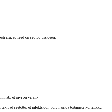
egi aru, et need on seotud ussidega.
nitab, et ravi on vajalik.
ekivad seetõttu, et infektsioon võib häirida toitainete korralikku