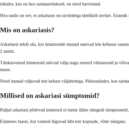
riikides, kus on hea sanitaarolukord, on need harvemad.
Hea uudis on see, et askariasis on ravimitega täielikult ravitav. Enamik 
Mis on askariasis?
Askariasis tekib siis, kui ümarusside munad satuvad teie kehasse saas
2 aastat.
Täiskasvanud ümarussid näevad välja nagu suured vihmaussid ja võivad
mune.
Need munad väljuvad teie kehast väljaheitega. Piirkondades, kus sanit
Millised on askariasi sümptomid?
Paljud askariasi põdevad inimesed ei tunne üldse mingeid sümptomeid, er
Esimeses faasis, kui vastsed liiguvad läbi teie kopsude, võite märgata: