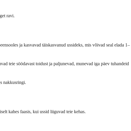
get ravi.
peensooles ja kasvavad täiskasvanud ussideks, mis võivad seal elada 1–
vad teie söödavast toidust ja paljunevad, munevad iga päev tuhandeid
s nakkusringi.
lt kahes faasis, kui ussid liiguvad teie kehas.