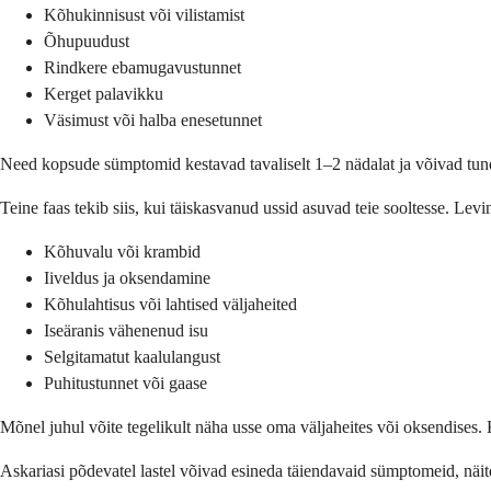
Kõhukinnisust või vilistamist
Õhupuudust
Rindkere ebamugavustunnet
Kerget palavikku
Väsimust või halba enesetunnet
Need kopsude sümptomid kestavad tavaliselt 1–2 nädalat ja võivad tundu
Teine faas tekib siis, kui täiskasvanud ussid asuvad teie sooltesse. Le
Kõhuvalu või krambid
Iiveldus ja oksendamine
Kõhulahtisus või lahtised väljaheited
Iseäranis vähenenud isu
Selgitamatut kaalulangust
Puhitustunnet või gaase
Mõnel juhul võite tegelikult näha usse oma väljaheites või oksendises. Ku
Askariasi põdevatel lastel võivad esineda täiendavaid sümptomeid, näitek