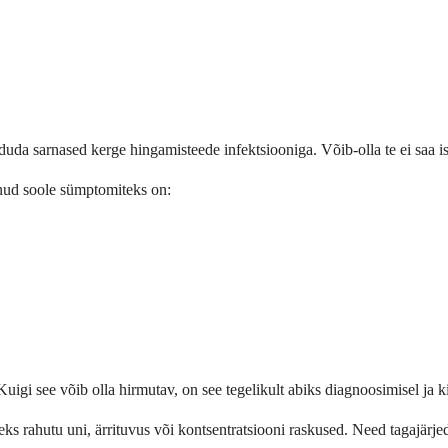
da sarnased kerge hingamisteede infektsiooniga. Võib-olla te ei saa is
vinud soole sümptomiteks on:
igi see võib olla hirmutav, on see tegelikult abiks diagnoosimisel ja kin
s rahutu uni, ärrituvus või kontsentratsiooni raskused. Need tagajärjed t