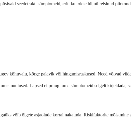
ivaid seedetrakti sümptomeid, eriti kui olete hiljuti reisinud piirkonda
tugev kõhuvalu, kõrge palavik või hingamisraskused. Need võivad viidata
itumismuutused. Lapsed ei pruugi oma sümptomeid selgelt kirjeldada, se
igaüks võib õigete asjaolude korral nakatuda. Riskifaktorite mõistmine a