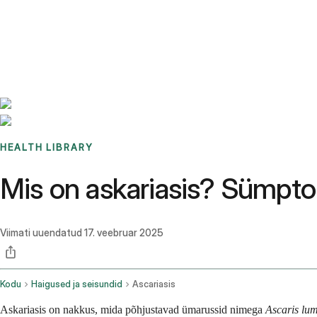
Benchmarks
Stories
FAQ
Sign up / Log in
HEALTH LIBRARY
Mis on askariasis? Sümptom
Viimati uuendatud
17. veebruar 2025
Kodu
Haigused ja seisundid
Ascariasis
Askariasis on nakkus, mida põhjustavad ümarussid nimega
Ascaris lu