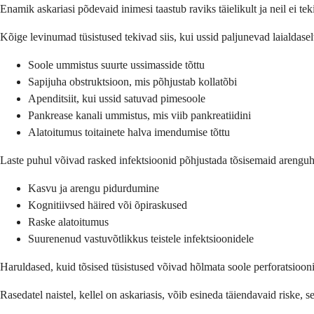
Enamik askariasi põdevaid inimesi taastub raviks täielikult ja neil ei te
Kõige levinumad tüsistused tekivad siis, kui ussid paljunevad laialdase
Soole ummistus suurte ussimasside tõttu
Sapijuha obstruktsioon, mis põhjustab kollatõbi
Apenditsiit, kui ussid satuvad pimesoole
Pankrease kanali ummistus, mis viib pankreatiidini
Alatoitumus toitainete halva imendumise tõttu
Laste puhul võivad rasked infektsioonid põhjustada tõsisemaid arenguh
Kasvu ja arengu pidurdumine
Kognitiivsed häired või õpiraskused
Raske alatoitumus
Suurenenud vastuvõtlikkus teistele infektsioonidele
Haruldased, kuid tõsised tüsistused võivad hõlmata soole perforatsiooni
Rasedatel naistel, kellel on askariasis, võib esineda täiendavaid riske, 