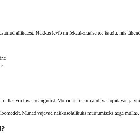
tunud allikatest. Nakkus levib nn fekaal-oraalse tee kaudu, mis tähend
ine
ne
t mullas või liivas mängimist. Munad on uskumatult vastupidavad ja võiv
mmikloomadelt. Munad vajavad nakkusohtlikuks muutumiseks aega mullas, t
l?