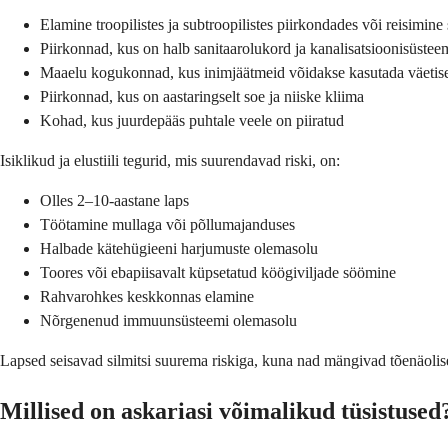
Elamine troopilistes ja subtroopilistes piirkondades või reisimine
Piirkonnad, kus on halb sanitaarolukord ja kanalisatsioonisüstee
Maaelu kogukonnad, kus inimjäätmeid võidakse kasutada väetis
Piirkonnad, kus on aastaringselt soe ja niiske kliima
Kohad, kus juurdepääs puhtale veele on piiratud
Isiklikud ja elustiili tegurid, mis suurendavad riski, on:
Olles 2–10-aastane laps
Töötamine mullaga või põllumajanduses
Halbade kätehügieeni harjumuste olemasolu
Toores või ebapiisavalt küpsetatud köögiviljade söömine
Rahvarohkes keskkonnas elamine
Nõrgenenud immuunsüsteemi olemasolu
Lapsed seisavad silmitsi suurema riskiga, kuna nad mängivad tõenäolise
Millised on askariasi võimalikud tüsistused