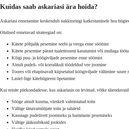
Kuidas saab askariasi ära hoida?
Askariasi ennetamine keskendub nakkusringi katkestamisele hea hügieen
Olulised ennetavad strateegiad on:
Kätete põhjalik pesemine seebi ja veega enne söömist
Kätete pesemine pärast tualettruumi kasutamist või mullaga tööta
Kõigi puu- ja köögiviljade pesemine enne söömist
Ainult pudeli- või korralikult töödeldud vee joomine
Toores või ebapiisavalt küpsetatud köögiviljade vältimine suure 
Lastel õige kätehügieeni õpetamine
Kui reisite piirkondadesse, kus askariasis on levinud, võtke täiendavaid
Sööge ainult kuuma, värskelt valmistatud toitu
Vältige tänavamüüjate toitu ja salateid
Kasutage pudelivett joomiseks ja hammaste pesemiseks
Vältige jääkuubikuid jookides