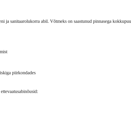
i ja sanitaarolukorra abil. Võtmeks on saastunud pinnasega kokkupuute
mist
riskiga piirkondades
 ettevaatusabinõusid: