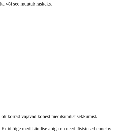
vita või see muutub raskeks.
 olukorrad vajavad kohest meditsiinilist sekkumist.
t. Kuid õige meditsiinilise abiga on need tüsistused ennetav.