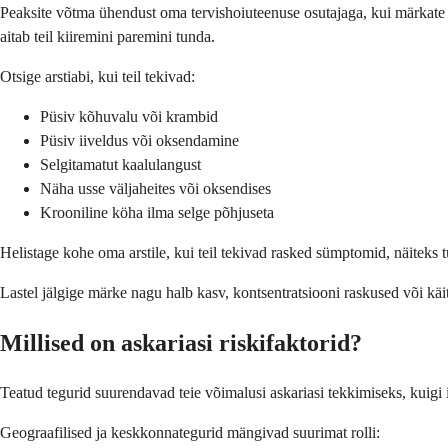
Peaksite võtma ühendust oma tervishoiuteenuse osutajaga, kui märkate püs
aitab teil kiiremini paremini tunda.
Otsige arstiabi, kui teil tekivad:
Püsiv kõhuvalu või krambid
Püsiv iiveldus või oksendamine
Selgitamatut kaalulangust
Näha usse väljaheites või oksendises
Krooniline köha ilma selge põhjuseta
Helistage kohe oma arstile, kui teil tekivad rasked sümptomid, näiteks 
Lastel jälgige märke nagu halb kasv, kontsentratsiooni raskused või kä
Millised on askariasi riskifaktorid?
Teatud tegurid suurendavad teie võimalusi askariasi tekkimiseks, kuigi 
Geograafilised ja keskkonnategurid mängivad suurimat rolli: