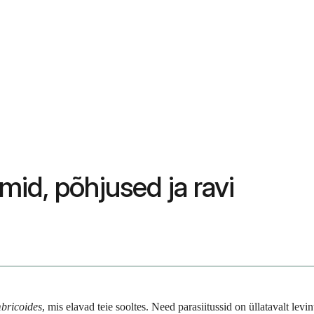
id, põhjused ja ravi
mbricoides
, mis elavad teie sooltes. Need parasiitussid on üllatavalt l