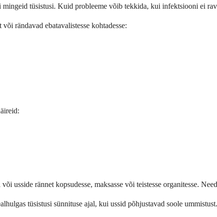
ki mingeid tüsistusi. Kuid probleeme võib tekkida, kui infektsiooni ei ra
lt või rändavad ebatavalistesse kohtadesse:
äireid:
 või usside rännet kopsudesse, maksasse või teistesse organitesse. Need
sealhulgas tüsistusi sünnituse ajal, kui ussid põhjustavad soole ummistus