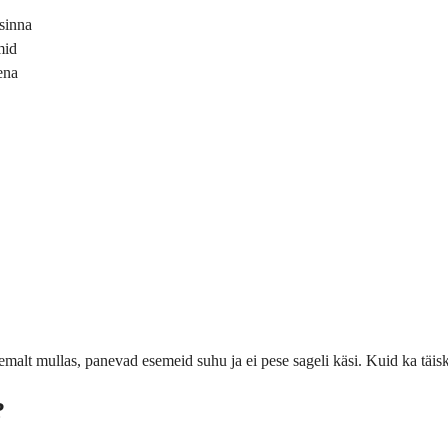
 sinna
mid
ena
malt mullas, panevad esemeid suhu ja ei pese sageli käsi. Kuid ka täisk
?