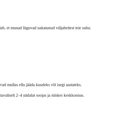
ab, et munad liiguvad nakatunud väljaheitest teie suhu.
ad mullas ellu jääda kuudeks või isegi aastateks.
avaliselt 2–4 nädalat soojas ja niiskes keskkonnas.