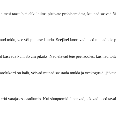
inimesi taastub täielikult ilma püsivate probleemideta, kui nad saavad õi
tunud toidu, vee või pinnase kaudu. Seejärel kooruvad need munad teie 
 kasvada kuni 35 cm pikaks. Nad elavad teie peensooles, kus nad toitu
aarolukord on halb, võivad munad saastada mulda ja veekogusid, jätkate
iti varajases staadiumis. Kui sümptomid ilmnevad, tekivad need tavalise