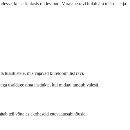
desse, kus askariasis on levinud. Varajane ravi hoiab ära tüsistuste ja
 tüsistustele, mis vajavad kiireloomulist ravi.
ega usaldage oma instinkte, kui midagi tundub valesti.
itab teil võtta asjakohaseid ettevaatusabinõusid.