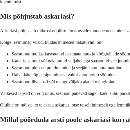
imendumist.
Mis põhjustab askariasi?
Askariasi põhjustab mikroskoopiliste ümarusside munade neelamine saas
Kõige levinumad viisid, kuidas inimesed nakatuvad, on:
Saastunud mullas kasvatatud pestmata puu- ja köögiviljade sööm
Kanalisatsiooni või nakatunud väljaheitega saastunud vee joomi
Saastunud pinnase puudutamine ja seejärel suu puudutamine
Halva kätehügieeniga inimese valmistatud toidu söömine
Saastunud liivakasti või mänguväljaku aladel mängimine
Väikesed lapsed on eriti ohus, sest nad panevad sageli käed suhu päras
Oluline on mõista, et te ei saa askariasi otse teiselt inimeselt ega le
Millal pöörduda arsti poole askariasi korra