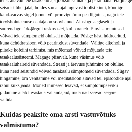
teha, aitavad teie tasakaalu aja jooksul säilitada ja parandada. Harjutage
seismist ühel jalal, hoides samal ajal tugevast toolist kinni, kõndige
kand-varvas sirgel joonel või proovige õrnu pea liigutusi, nagu teie
tervishoiuteenuse osutaja on soovitanud. Alustage aeglaselt ja
suurendage järk-järgult raskusastet, kui paraneb. Eluviisi muutused
võivad teie sümptomeid oluliselt mõjutada. Püsige hästi hüdreeritud,
kuna dehüdratsioon võib pearinglust süvendada. Vältige alkoholi ja
piirake kofeiini tarbimist, mis mõlemad võivad mõjutada teie
tasakaalusüsteemi. Magage piisavalt, kuna väsimus võib
tasakaaluhäireid süvendada. Stressi ja ärevuse juhtimine on oluline,
kuna need seisundid võivad tasakaalu sümptomeid süvendada. Sügav
hingamine, õrn venitamine või meditatsioon aitavad teil episoodide ajal
rahulikuks jääda. Mõned inimesed leiavad, et sümptomipäeviku
pidamine aitab tuvastada vallandajaid, mida nad saavad seejärel
vältida.
Kuidas peaksite oma arsti vastuvõtuks
valmistuma?