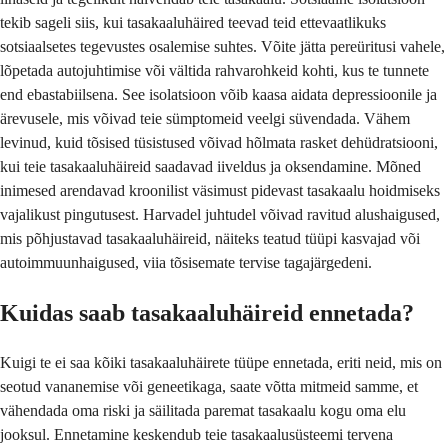
tekib sageli siis, kui tasakaaluhäired teevad teid ettevaatlikuks
sotsiaalsetes tegevustes osalemise suhtes. Võite jätta pereüritusi vahele,
lõpetada autojuhtimise või vältida rahvarohkeid kohti, kus te tunnete
end ebastabiilsena. See isolatsioon võib kaasa aidata depressioonile ja
ärevusele, mis võivad teie sümptomeid veelgi süvendada. Vähem
levinud, kuid tõsised tüsistused võivad hõlmata rasket dehüdratsiooni,
kui teie tasakaaluhäireid saadavad iiveldus ja oksendamine. Mõned
inimesed arendavad kroonilist väsimust pidevast tasakaalu hoidmiseks
vajalikust pingutusest. Harvadel juhtudel võivad ravitud alushaigused,
mis põhjustavad tasakaaluhäireid, näiteks teatud tüüpi kasvajad või
autoimmuunhaigused, viia tõsisemate tervise tagajärgedeni.
Kuidas saab tasakaaluhäireid ennetada?
Kuigi te ei saa kõiki tasakaaluhäirete tüüpe ennetada, eriti neid, mis on
seotud vananemise või geneetikaga, saate võtta mitmeid samme, et
vähendada oma riski ja säilitada paremat tasakaalu kogu oma elu
jooksul. Ennetamine keskendub teie tasakaalusüsteemi tervena