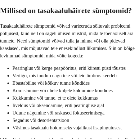
Millised on tasakaaluhäirete sümptomid?
Tasakaaluhäirete sümptomid võivad varieeruda sõltuvalt probleemi
põhjusest, kuid neil on sageli ühised mustrid, mida te tõenäoliselt ära
tunnete. Need sümptomid võivad tulla ja minna või olla pidevad
kaaslased, mis mõjutavad teie enesekindlust liikumises. Siin on kõige
levinumad sümptomid, mida võite kogeda:
Pearinglus või kerge peapööritus, eriti kiiresti püsti tõustes
Vertigo, mis tundub nagu teie või teie ümbrus keerleb
Ebastabiilne või kõikuv tunne kõndides
Komistamine või ühele küljele kaldumine kõndides
Kukkumine või tunne, et te olete kukkumas
Iiveldus või oksendamine, eriti pearingluse ajal
Udune nägemine või raskused fokuseerimisega
Segadus või desorientatsioon
Väsimus tasakaalu hoidmiseks vajalikust lisapingutusest