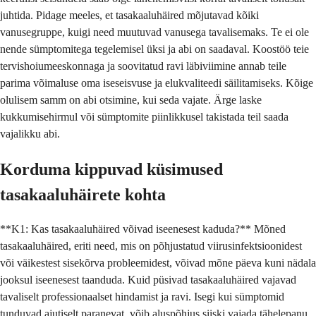
juhtida. Pidage meeles, et tasakaaluhäired mõjutavad kõiki
vanusegruppe, kuigi need muutuvad vanusega tavalisemaks. Te ei ole
nende sümptomitega tegelemisel üksi ja abi on saadaval. Koostöö teie
tervishoiumeeskonnaga ja soovitatud ravi läbiviimine annab teile
parima võimaluse oma iseseisvuse ja elukvaliteedi säilitamiseks. Kõige
olulisem samm on abi otsimine, kui seda vajate. Ärge laske
kukkumisehirmul või sümptomite piinlikkusel takistada teil saada
vajalikku abi.
Korduma kippuvad küsimused
tasakaaluhäirete kohta
**K1: Kas tasakaaluhäired võivad iseenesest kaduda?** Mõned
tasakaaluhäired, eriti need, mis on põhjustatud viirusinfektsioonidest
või väikestest sisekõrva probleemidest, võivad mõne päeva kuni nädala
jooksul iseenesest taanduda. Kuid püsivad tasakaaluhäired vajavad
tavaliselt professionaalset hindamist ja ravi. Isegi kui sümptomid
tunduvad ajutiselt paranevat, võib aluspõhjus siiski vajada tähelepanu,