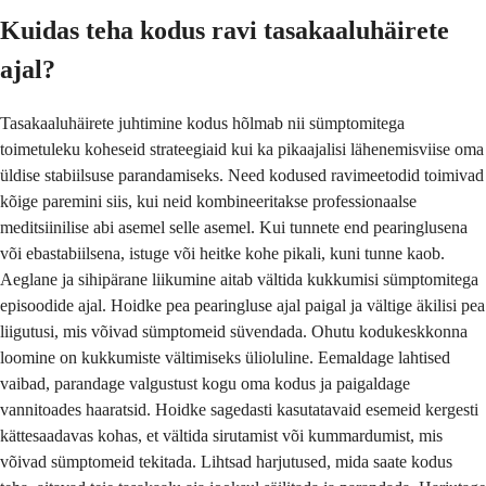
Kuidas teha kodus ravi tasakaaluhäirete
ajal?
Tasakaaluhäirete juhtimine kodus hõlmab nii sümptomitega
toimetuleku koheseid strateegiaid kui ka pikaajalisi lähenemisviise oma
üldise stabiilsuse parandamiseks. Need kodused ravimeetodid toimivad
kõige paremini siis, kui neid kombineeritakse professionaalse
meditsiinilise abi asemel selle asemel. Kui tunnete end pearinglusena
või ebastabiilsena, istuge või heitke kohe pikali, kuni tunne kaob.
Aeglane ja sihipärane liikumine aitab vältida kukkumisi sümptomitega
episoodide ajal. Hoidke pea pearingluse ajal paigal ja vältige äkilisi pea
liigutusi, mis võivad sümptomeid süvendada. Ohutu kodukeskkonna
loomine on kukkumiste vältimiseks ülioluline. Eemaldage lahtised
vaibad, parandage valgustust kogu oma kodus ja paigaldage
vannitoades haaratsid. Hoidke sagedasti kasutatavaid esemeid kergesti
kättesaadavas kohas, et vältida sirutamist või kummardumist, mis
võivad sümptomeid tekitada. Lihtsad harjutused, mida saate kodus