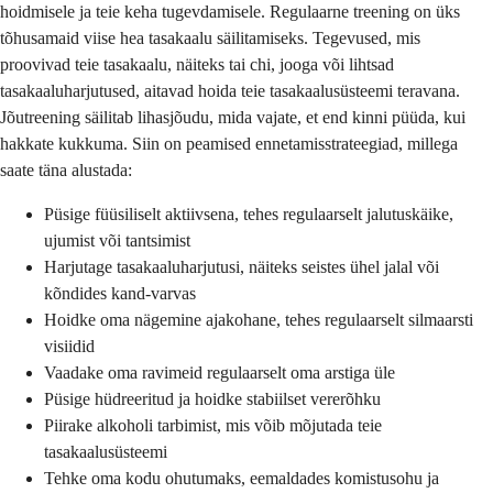
hoidmisele ja teie keha tugevdamisele. Regulaarne treening on üks
tõhusamaid viise hea tasakaalu säilitamiseks. Tegevused, mis
proovivad teie tasakaalu, näiteks tai chi, jooga või lihtsad
tasakaaluharjutused, aitavad hoida teie tasakaalusüsteemi teravana.
Jõutreening säilitab lihasjõudu, mida vajate, et end kinni püüda, kui
hakkate kukkuma. Siin on peamised ennetamisstrateegiad, millega
saate täna alustada:
Püsige füüsiliselt aktiivsena, tehes regulaarselt jalutuskäike,
ujumist või tantsimist
Harjutage tasakaaluharjutusi, näiteks seistes ühel jalal või
kõndides kand-varvas
Hoidke oma nägemine ajakohane, tehes regulaarselt silmaarsti
visiidid
Vaadake oma ravimeid regulaarselt oma arstiga üle
Püsige hüdreeritud ja hoidke stabiilset vererõhku
Piirake alkoholi tarbimist, mis võib mõjutada teie
tasakaalusüsteemi
Tehke oma kodu ohutumaks, eemaldades komistusohu ja