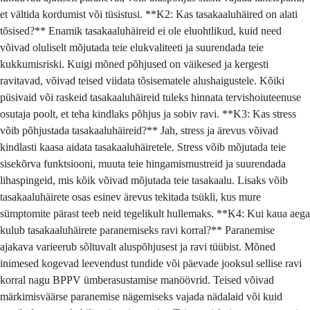
et vältida kordumist või tüsistusi. **K2: Kas tasakaaluhäired on alati
tõsised?** Enamik tasakaaluhäireid ei ole eluohtlikud, kuid need
võivad oluliselt mõjutada teie elukvaliteeti ja suurendada teie
kukkumisriski. Kuigi mõned põhjused on väikesed ja kergesti
ravitavad, võivad teised viidata tõsisematele alushaigustele. Kõiki
püsivaid või raskeid tasakaaluhäireid tuleks hinnata tervishoiuteenuse
osutaja poolt, et teha kindlaks põhjus ja sobiv ravi. **K3: Kas stress
võib põhjustada tasakaaluhäireid?** Jah, stress ja ärevus võivad
kindlasti kaasa aidata tasakaaluhäiretele. Stress võib mõjutada teie
sisekõrva funktsiooni, muuta teie hingamismustreid ja suurendada
lihaspingeid, mis kõik võivad mõjutada teie tasakaalu. Lisaks võib
tasakaaluhäirete osas esinev ärevus tekitada tsükli, kus mure
sümptomite pärast teeb neid tegelikult hullemaks. **K4: Kui kaua aega
kulub tasakaaluhäirete paranemiseks ravi korral?** Paranemise
ajakava varieerub sõltuvalt aluspõhjusest ja ravi tüübist. Mõned
inimesed kogevad leevendust tundide või päevade jooksul sellise ravi
korral nagu BPPV ümberasustamise manöövrid. Teised võivad
märkimisväärse paranemise nägemiseks vajada nädalaid või kuid