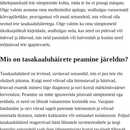
tähelepanekuid teie sümptomite kohta, mida te ise ei pruugi märgata.
Olge valmis arutama oma meditsiinilist ajalugu, sealhulgas varasemaid
kõrvapõletikke, peavigastusi või muid seisundeid, mis võivad olla
seotud teie tasakaaluhäiretega. Olge valmis ka oma sümptomeid
üksikasjalikult kirjeldada, sealhulgas seda, kas need on pidevad või
tulevad ja lähevad, mis neid parandab või halvendab ja kuidas need
mõjutavad teie igapäevaelu.
Mis on tasakaaluhäirete peamine järeldus?
Tasakaaluhäired on levinud, ravitavad seisundid, mis ei pea teie elu
oluliselt piirama. Kuigi need võivad olla hirmutavad ja häirivad,
leiavad enamik inimesi õige diagnoosi ja ravi korral märkimisväärset
leevendust. Peamine on mitte ignoreerida püsivaid sümptomeid ega
eeldada, et need on lihtsalt vananemise loomulik osa. Varajane
hindamine ja ravi viivad sageli paremate tulemusteni ja võivad
ennetada tüsistusi, näiteks kukkumisi või sotsiaalset isolatsiooni. Paljud
tasakaaluhäired reageerivad hästi lihtsatele ravimeetoditele ja isegi
keerulisi seisundeid saab õige lähenemisviisi korral tavaliselt tõhusalt