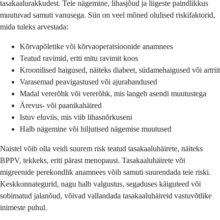
tasakaalurakkudest. Teie nägemine, lihasjõud ja liigeste paindlikkus
muutuvad samuti vanusega. Siin on veel mõned olulised riskifaktorid,
mida tuleks arvestada:
Kõrvapõletike või kõrvaoperatsioonide anamnees
Teatud ravimid, eriti mitu ravimit koos
Kroonilised haigused, näiteks diabeet, südamehaigused või artriit
Varasemad peavigastused või ajurabandused
Madal vererõhk või vererõhk, mis langeb asendi muutustega
Ärevus- või paanikahäired
Istuv eluviis, mis viib lihasnõrkuseni
Halb nägemine või hiljutised nägemise muutused
Naistel võib olla veidi suurem risk teatud tasakaaluhäirete, näiteks
BPPV, tekkeks, eriti pärast menopausi. Tasakaaluhäirete või
migreenide perekondlik anamnees võib samuti suurendada teie riski.
Keskkonnategurid, nagu halb valgustus, segaduses käiguteed või
sobimatud jalanõud, võivad vallandada tasakaaluhäireid vastuvõtlike
inimeste puhul.