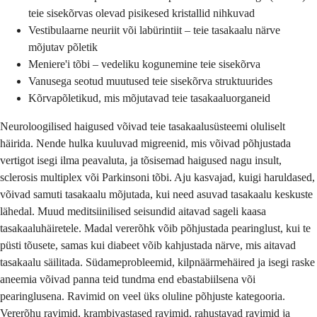
teie sisekõrvas olevad pisikesed kristallid nihkuvad
Vestibulaarne neuriit või labürintiit – teie tasakaalu närve
mõjutav põletik
Meniere'i tõbi – vedeliku kogunemine teie sisekõrva
Vanusega seotud muutused teie sisekõrva struktuurides
Kõrvapõletikud, mis mõjutavad teie tasakaaluorganeid
Neuroloogilised haigused võivad teie tasakaalusüsteemi oluliselt
häirida. Nende hulka kuuluvad migreenid, mis võivad põhjustada
vertigot isegi ilma peavaluta, ja tõsisemad haigused nagu insult,
sclerosis multiplex või Parkinsoni tõbi. Aju kasvajad, kuigi haruldased,
võivad samuti tasakaalu mõjutada, kui need asuvad tasakaalu keskuste
lähedal. Muud meditsiinilised seisundid aitavad sageli kaasa
tasakaaluhäiretele. Madal vererõhk võib põhjustada pearinglust, kui te
püsti tõusete, samas kui diabeet võib kahjustada närve, mis aitavad
tasakaalu säilitada. Südameprobleemid, kilpnäärmehäired ja isegi raske
aneemia võivad panna teid tundma end ebastabiilsena või
pearinglusena. Ravimid on veel üks oluline põhjuste kategooria.
Vererõhu ravimid, krambivastased ravimid, rahustavad ravimid ja