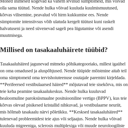
Mõned inimesed kogevad ka vähem levinud sümptomeid, mis võivad
olla sama tüütud. Nende hulka võivad kuuluda kuulmismuutused,
kõrvas vilisemine, peavalud või hirm kukkumise ees. Nende
sümptomite intensiivsus võib ulatuda kergelt tüütust kuni raskelt
halvatuseni ja need süvenevad sageli pea liigutamise või asendi
muutmisega.
Millised on tasakaaluhäirete tüübid?
Tasakaaluhäired jagunevad mitmeks põhikategooriaks, millest igaühel
on oma omadused ja aluspõhjused. Nende tüüpide mõistmine aitab teil
oma sümptomeid oma tervishoiuteenuse osutajale paremini kirjeldada.
**Perifeersed vestibulaarsed häired** mõjutavad teie sisekõrva, mis on
teie keha peamine tasakaalukeskus. Nende hulka kuuluvad
healoomuline paroksüsmaalne positsiooniline vertigo (BPPV), kus teie
kõrvas olevad pisikesed kristallid nihkuvad, ja vestibulaarne neuriit,
mis hõlmab tasakaalu närvi põletikku. **Kesksed tasakaaluhäired**
tulenevad probleemidest teie ajus või seljaajus. Nende hulka võivad
kuuluda migreeniga, sclerosis multiplexiga või muude neuroloogiliste