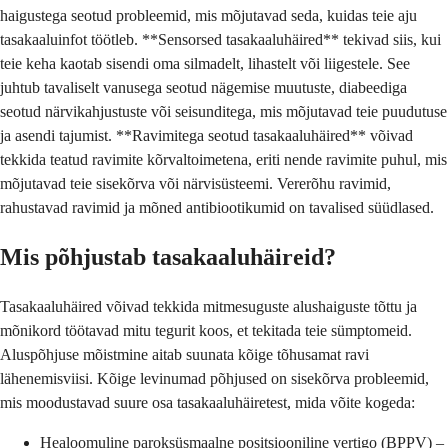
haigustega seotud probleemid, mis mõjutavad seda, kuidas teie aju
tasakaaluinfot töötleb. **Sensorsed tasakaaluhäired** tekivad siis, kui
teie keha kaotab sisendi oma silmadelt, lihastelt või liigestele. See
juhtub tavaliselt vanusega seotud nägemise muutuste, diabeediga
seotud närvikahjustuste või seisunditega, mis mõjutavad teie puudutuse
ja asendi tajumist. **Ravimitega seotud tasakaaluhäired** võivad
tekkida teatud ravimite kõrvaltoimetena, eriti nende ravimite puhul, mis
mõjutavad teie sisekõrva või närvisüsteemi. Vererõhu ravimid,
rahustavad ravimid ja mõned antibiootikumid on tavalised süüdlased.
Mis põhjustab tasakaaluhäireid?
Tasakaaluhäired võivad tekkida mitmesuguste alushaiguste tõttu ja
mõnikord töötavad mitu tegurit koos, et tekitada teie sümptomeid.
Aluspõhjuse mõistmine aitab suunata kõige tõhusamat ravi
lähenemisviisi. Kõige levinumad põhjused on sisekõrva probleemid,
mis moodustavad suure osa tasakaaluhäiretest, mida võite kogeda:
Healoomuline paroksüsmaalne positsiooniline vertigo (BPPV) –