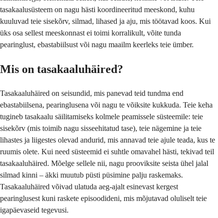
tasakaalusüsteem on nagu hästi koordineeritud meeskond, kuhu
kuuluvad teie sisekõrv, silmad, lihased ja aju, mis töötavad koos. Kui
üks osa sellest meeskonnast ei toimi korralikult, võite tunda
pearinglust, ebastabiilsust või nagu maailm keerleks teie ümber.
Mis on tasakaaluhäired?
Tasakaaluhäired on seisundid, mis panevad teid tundma end
ebastabiilsena, pearinglusena või nagu te võiksite kukkuda. Teie keha
tugineb tasakaalu säilitamiseks kolmele peamissele süsteemile: teie
sisekõrv (mis toimib nagu sisseehitatud tase), teie nägemine ja teie
lihastes ja liigestes olevad andurid, mis annavad teie ajule teada, kus te
ruumis olete. Kui need süsteemid ei suhtle omavahel hästi, tekivad teil
tasakaaluhäired. Mõelge sellele nii, nagu prooviksite seista ühel jalal
silmad kinni – äkki muutub püsti püsimine palju raskemaks.
Tasakaaluhäired võivad ulatuda aeg-ajalt esinevast kergest
pearinglusest kuni raskete episoodideni, mis mõjutavad oluliselt teie
igapäevaseid tegevusi.