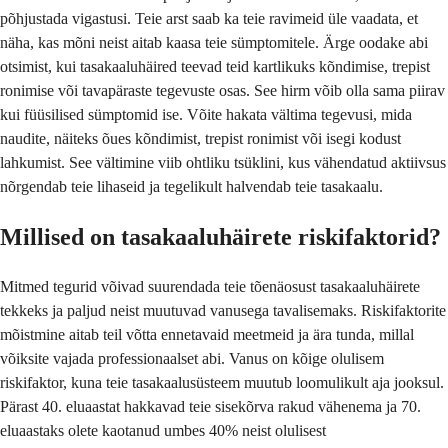
põhjustada vigastusi. Teie arst saab ka teie ravimeid üle vaadata, et
näha, kas mõni neist aitab kaasa teie sümptomitele. Ärge oodake abi
otsimist, kui tasakaaluhäired teevad teid kartlikuks kõndimise, trepist
ronimise või tavapäraste tegevuste osas. See hirm võib olla sama piirav
kui füüsilised sümptomid ise. Võite hakata vältima tegevusi, mida
naudite, näiteks õues kõndimist, trepist ronimist või isegi kodust
lahkumist. See vältimine viib ohtliku tsüklini, kus vähendatud aktiivsus
nõrgendab teie lihaseid ja tegelikult halvendab teie tasakaalu.
Millised on tasakaaluhäirete riskifaktorid?
Mitmed tegurid võivad suurendada teie tõenäosust tasakaaluhäirete
tekkeks ja paljud neist muutuvad vanusega tavalisemaks. Riskifaktorite
mõistmine aitab teil võtta ennetavaid meetmeid ja ära tunda, millal
võiksite vajada professionaalset abi. Vanus on kõige olulisem
riskifaktor, kuna teie tasakaalusüsteem muutub loomulikult aja jooksul.
Pärast 40. eluaastat hakkavad teie sisekõrva rakud vähenema ja 70.
eluaastaks olete kaotanud umbes 40% neist olulisest