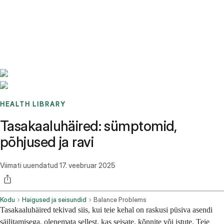
Benchmarks
Stories
FAQ
Sign up / Log in
HEALTH LIBRARY
Tasakaaluhäired: sümptomid,
põhjused ja ravi
Viimati uuendatud
17. veebruar 2025
Kodu
Haigused ja seisundid
Balance Problems
Tasakaaluhäired tekivad siis, kui teie kehal on raskusi püsiva asendi
säilitamisega, olenemata sellest, kas seisate, kõnnite või istute. Teie