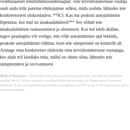
vestibulaarset rehabilitatsiooniteraapiat. Teie tervishoiuteenuse osutaja
saab anda teile parema ettekujutuse sellest, mida oodata, lähtudes teie
konkreetsetest olukordadest. **K5: Kas ma peaksin autojuhtimise
lõpetama, kui mul on tasakaaluhäired?** See sõltub teie
tasakaaluhäirete raskusastmest ja olemusest. Kui teil tekib äkiline,
tugev pearinglus või vertigo, mis võib autojuhtimise ajal tekkida,
peaksite autojuhtimist vältima, kuni teie sümptomid on kontrolli all.
Arutage oma konkreetset olukorda oma tervishoiuteenuse osutajaga,
kes aitab teil kindlaks teha, millal on ohutu sõita, lähtudes teie
sümptomitest ja ravivastusest.
Medical Disclaimer:
This article is for informational purposes only and does not constitute
medical advice. Always consult a qualified healthcare provider for diagnosis and treatment
decisions. If you are experiencing a medical emergency, call 911 or go to the nearest emergency
room immediately.