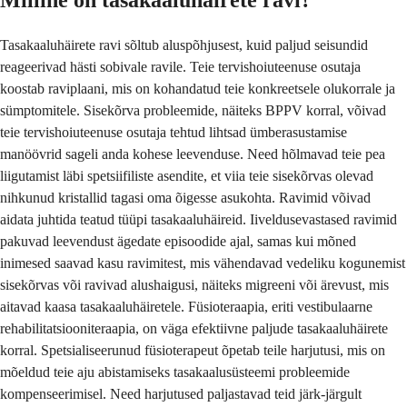
Milline on tasakaaluhäirete ravi?
Tasakaaluhäirete ravi sõltub aluspõhjusest, kuid paljud seisundid
reageerivad hästi sobivale ravile. Teie tervishoiuteenuse osutaja
koostab raviplaani, mis on kohandatud teie konkreetsele olukorrale ja
sümptomitele. Sisekõrva probleemide, näiteks BPPV korral, võivad
teie tervishoiuteenuse osutaja tehtud lihtsad ümberasustamise
manöövrid sageli anda kohese leevenduse. Need hõlmavad teie pea
liigutamist läbi spetsiifiliste asendite, et viia teie sisekõrvas olevad
nihkunud kristallid tagasi oma õigesse asukohta. Ravimid võivad
aidata juhtida teatud tüüpi tasakaaluhäireid. Iiveldusevastased ravimid
pakuvad leevendust ägedate episoodide ajal, samas kui mõned
inimesed saavad kasu ravimitest, mis vähendavad vedeliku kogunemist
sisekõrvas või ravivad alushaigusi, näiteks migreeni või ärevust, mis
aitavad kaasa tasakaaluhäiretele. Füsioteraapia, eriti vestibulaarne
rehabilitatsiooniteraapia, on väga efektiivne paljude tasakaaluhäirete
korral. Spetsialiseerunud füsioterapeut õpetab teile harjutusi, mis on
mõeldud teie aju abistamiseks tasakaalusüsteemi probleemide
kompenseerimisel. Need harjutused paljastavad teid järk-järgult