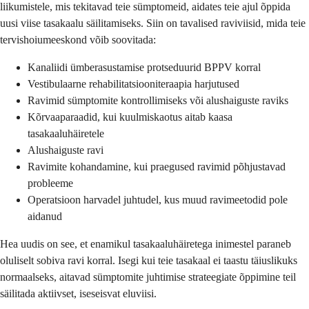
liikumistele, mis tekitavad teie sümptomeid, aidates teie ajul õppida
uusi viise tasakaalu säilitamiseks. Siin on tavalised raviviisid, mida teie
tervishoiumeeskond võib soovitada:
Kanaliidi ümberasustamise protseduurid BPPV korral
Vestibulaarne rehabilitatsiooniteraapia harjutused
Ravimid sümptomite kontrollimiseks või alushaiguste raviks
Kõrvaaparaadid, kui kuulmiskaotus aitab kaasa
tasakaaluhäiretele
Alushaiguste ravi
Ravimite kohandamine, kui praegused ravimid põhjustavad
probleeme
Operatsioon harvadel juhtudel, kus muud ravimeetodid pole
aidanud
Hea uudis on see, et enamikul tasakaaluhäiretega inimestel paraneb
oluliselt sobiva ravi korral. Isegi kui teie tasakaal ei taastu täiuslikuks
normaalseks, aitavad sümptomite juhtimise strateegiate õppimine teil
säilitada aktiivset, iseseisvat eluviisi.