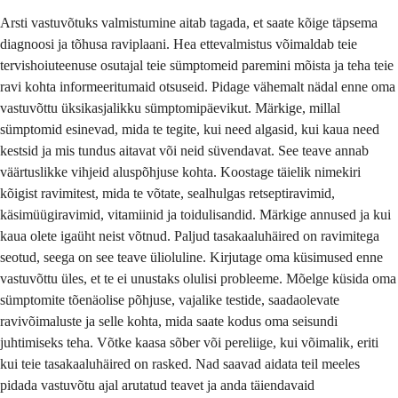
Arsti vastuvõtuks valmistumine aitab tagada, et saate kõige täpsema
diagnoosi ja tõhusa raviplaani. Hea ettevalmistus võimaldab teie
tervishoiuteenuse osutajal teie sümptomeid paremini mõista ja teha teie
ravi kohta informeeritumaid otsuseid. Pidage vähemalt nädal enne oma
vastuvõttu üksikasjalikku sümptomipäevikut. Märkige, millal
sümptomid esinevad, mida te tegite, kui need algasid, kui kaua need
kestsid ja mis tundus aitavat või neid süvendavat. See teave annab
väärtuslikke vihjeid aluspõhjuse kohta. Koostage täielik nimekiri
kõigist ravimitest, mida te võtate, sealhulgas retseptiravimid,
käsimüügiravimid, vitamiinid ja toidulisandid. Märkige annused ja kui
kaua olete igaüht neist võtnud. Paljud tasakaaluhäired on ravimitega
seotud, seega on see teave ülioluline. Kirjutage oma küsimused enne
vastuvõttu üles, et te ei unustaks olulisi probleeme. Mõelge küsida oma
sümptomite tõenäolise põhjuse, vajalike testide, saadaolevate
ravivõimaluste ja selle kohta, mida saate kodus oma seisundi
juhtimiseks teha. Võtke kaasa sõber või pereliige, kui võimalik, eriti
kui teie tasakaaluhäired on rasked. Nad saavad aidata teil meeles
pidada vastuvõtu ajal arutatud teavet ja anda täiendavaid