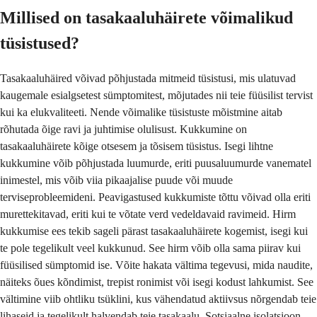
Millised on tasakaaluhäirete võimalikud
tüsistused?
Tasakaaluhäired võivad põhjustada mitmeid tüsistusi, mis ulatuvad
kaugemale esialgsetest sümptomitest, mõjutades nii teie füüsilist tervist
kui ka elukvaliteeti. Nende võimalike tüsistuste mõistmine aitab
rõhutada õige ravi ja juhtimise olulisust. Kukkumine on
tasakaaluhäirete kõige otsesem ja tõsisem tüsistus. Isegi lihtne
kukkumine võib põhjustada luumurde, eriti puusaluumurde vanematel
inimestel, mis võib viia pikaajalise puude või muude
terviseprobleemideni. Peavigastused kukkumiste tõttu võivad olla eriti
murettekitavad, eriti kui te võtate verd vedeldavaid ravimeid. Hirm
kukkumise ees tekib sageli pärast tasakaaluhäirete kogemist, isegi kui
te pole tegelikult veel kukkunud. See hirm võib olla sama piirav kui
füüsilised sümptomid ise. Võite hakata vältima tegevusi, mida naudite,
näiteks õues kõndimist, trepist ronimist või isegi kodust lahkumist. See
vältimine viib ohtliku tsüklini, kus vähendatud aktiivsus nõrgendab teie
lihaseid ja tegelikult halvendab teie tasakaalu. Sotsiaalne isolatsioon