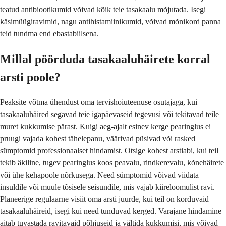
teatud antibiootikumid võivad kõik teie tasakaalu mõjutada. Isegi
käsimüügiravimid, nagu antihistamiinikumid, võivad mõnikord panna
teid tundma end ebastabiilsena.
Millal pöörduda tasakaaluhäirete korral
arsti poole?
Peaksite võtma ühendust oma tervishoiuteenuse osutajaga, kui
tasakaaluhäired segavad teie igapäevaseid tegevusi või tekitavad teile
muret kukkumise pärast. Kuigi aeg-ajalt esinev kerge pearinglus ei
pruugi vajada kohest tähelepanu, väärivad püsivad või rasked
sümptomid professionaalset hindamist. Otsige kohest arstiabi, kui teil
tekib äkiline, tugev pearinglus koos peavalu, rindkerevalu, kõnehäirete
või ühe kehapoole nõrkusega. Need sümptomid võivad viidata
insuldile või muule tõsisele seisundile, mis vajab kiireloomulist ravi.
Planeerige regulaarne visiit oma arsti juurde, kui teil on korduvaid
tasakaaluhäireid, isegi kui need tunduvad kerged. Varajane hindamine
aitab tuvastada ravitavaid põhjuseid ja vältida kukkumisi, mis võivad