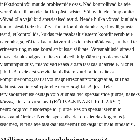
infektsiooni või muude probleemide osas. Nad kontrollivad ka teie
vererõhku nii lamades kui ka püsti seistes. Sõltuvalt teie sümptomitest
võivad olla vajalikud spetsiaalsed testid. Nende hulka võivad kuuluda
kuulmistestid teie sisekõrva funktsiooni hindamiseks, silmaliigutuste
testid, et kontrollida, kuidas teie tasakaalusüsteem koordineerub teie
nägemisega, või tasakaaluplatvormi testid, mis mõõdavad, kui hästi te
erinevate tingimuste korral stabiilsust säilitate. Vereanalüüsid aitavad
tuvastada alushaigusi, näiteks diabeeti, kilpnäärme probleeme või
vitamiinipuudust, mis võivad kaasa aidata tasakaaluhäiretele. Mõnel
juhul võib teie arst soovitada pildistamisuuringuid, näiteks
kompuutertomograafiat või magnetresonantstomograafiat, kui nad
kahtlustavad teie sümptomite neuroloogilist põhjust. Teie
tervishoiuteenuse osutaja võib suunata teid spetsialistide juurde, näiteks
kõrva-, nina- ja kurguarsti (KÕRVA-NINA-KURGUARST),
neuroloogi või füsioterapeudi juurde, kes on spetsialiseerunud
tasakaaluhäiretele. Nendel spetsialistidel on täiendav kogemus ja
seadmed, et teha teie tasakaalusüsteemi üksikasjalikumaid hindamisi.