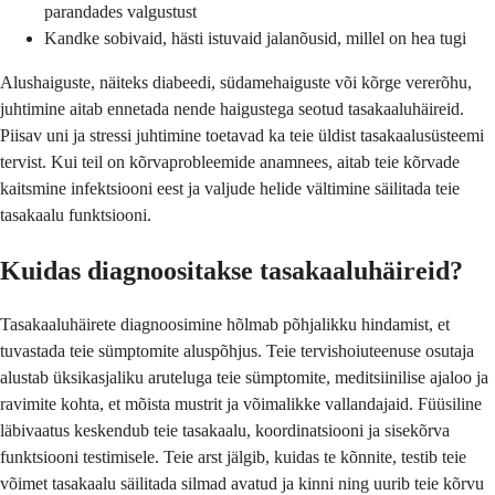
parandades valgustust
Kandke sobivaid, hästi istuvaid jalanõusid, millel on hea tugi
Alushaiguste, näiteks diabeedi, südamehaiguste või kõrge vererõhu,
juhtimine aitab ennetada nende haigustega seotud tasakaaluhäireid.
Piisav uni ja stressi juhtimine toetavad ka teie üldist tasakaalusüsteemi
tervist. Kui teil on kõrvaprobleemide anamnees, aitab teie kõrvade
kaitsmine infektsiooni eest ja valjude helide vältimine säilitada teie
tasakaalu funktsiooni.
Kuidas diagnoositakse tasakaaluhäireid?
Tasakaaluhäirete diagnoosimine hõlmab põhjalikku hindamist, et
tuvastada teie sümptomite aluspõhjus. Teie tervishoiuteenuse osutaja
alustab üksikasjaliku aruteluga teie sümptomite, meditsiinilise ajaloo ja
ravimite kohta, et mõista mustrit ja võimalikke vallandajaid. Füüsiline
läbivaatus keskendub teie tasakaalu, koordinatsiooni ja sisekõrva
funktsiooni testimisele. Teie arst jälgib, kuidas te kõnnite, testib teie
võimet tasakaalu säilitada silmad avatud ja kinni ning uurib teie kõrvu