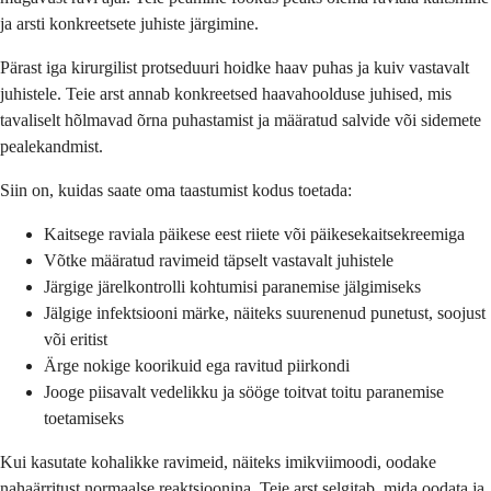
ja arsti konkreetsete juhiste järgimine.
Pärast iga kirurgilist protseduuri hoidke haav puhas ja kuiv vastavalt
juhistele. Teie arst annab konkreetsed haavahoolduse juhised, mis
tavaliselt hõlmavad õrna puhastamist ja määratud salvide või sidemete
pealekandmist.
Siin on, kuidas saate oma taastumist kodus toetada:
Kaitsege raviala päikese eest riiete või päikesekaitsekreemiga
Võtke määratud ravimeid täpselt vastavalt juhistele
Järgige järelkontrolli kohtumisi paranemise jälgimiseks
Jälgige infektsiooni märke, näiteks suurenenud punetust, soojust
või eritist
Ärge nokige koorikuid ega ravitud piirkondi
Jooge piisavalt vedelikku ja sööge toitvat toitu paranemise
toetamiseks
Kui kasutate kohalikke ravimeid, näiteks imikviimoodi, oodake
nahaärritust normaalse reaktsioonina. Teie arst selgitab, mida oodata ja