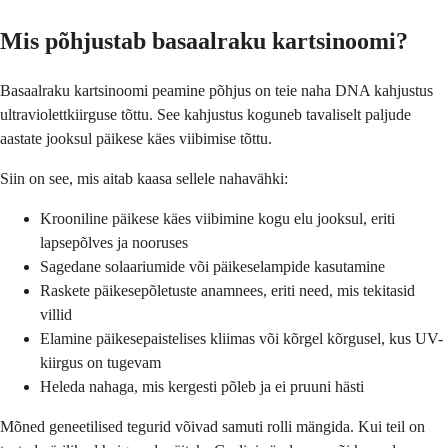
Mis põhjustab basaalraku kartsinoomi?
Basaalraku kartsinoomi peamine põhjus on teie naha DNA kahjustus
ultraviolettkiirguse tõttu. See kahjustus koguneb tavaliselt paljude
aastate jooksul päikese käes viibimise tõttu.
Siin on see, mis aitab kaasa sellele nahavähki:
Krooniline päikese käes viibimine kogu elu jooksul, eriti
lapsepõlves ja nooruses
Sagedane solaariumide või päikeselampide kasutamine
Raskete päikesepõletuste anamnees, eriti need, mis tekitasid
villid
Elamine päikesepaistelises kliimas või kõrgel kõrgusel, kus UV-
kiirgus on tugevam
Heleda nahaga, mis kergesti põleb ja ei pruuni hästi
Mõned geneetilised tegurid võivad samuti rolli mängida. Kui teil on