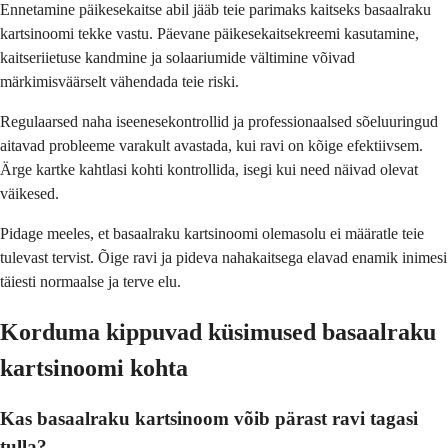
Ennetamine päikesekaitse abil jääb teie parimaks kaitseks basaalraku
kartsinoomi tekke vastu. Päevane päikesekaitsekreemi kasutamine,
kaitseriietuse kandmine ja solaariumide vältimine võivad
märkimisväärselt vähendada teie riski.
Regulaarsed naha iseenesekontrollid ja professionaalsed sõeluuringud
aitavad probleeme varakult avastada, kui ravi on kõige efektiivsem.
Ärge kartke kahtlasi kohti kontrollida, isegi kui need näivad olevat
väikesed.
Pidage meeles, et basaalraku kartsinoomi olemasolu ei määratle teie
tulevast tervist. Õige ravi ja pideva nahakaitsega elavad enamik inimesi
täiesti normaalse ja terve elu.
Korduma kippuvad küsimused basaalraku
kartsinoomi kohta
Kas basaalraku kartsinoom võib pärast ravi tagasi
tulla?