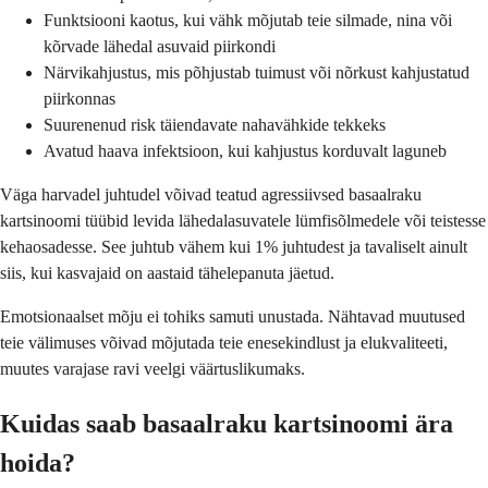
Funktsiooni kaotus, kui vähk mõjutab teie silmade, nina või
kõrvade lähedal asuvaid piirkondi
Närvikahjustus, mis põhjustab tuimust või nõrkust kahjustatud
piirkonnas
Suurenenud risk täiendavate nahavähkide tekkeks
Avatud haava infektsioon, kui kahjustus korduvalt laguneb
Väga harvadel juhtudel võivad teatud agressiivsed basaalraku
kartsinoomi tüübid levida lähedalasuvatele lümfisõlmedele või teistesse
kehaosadesse. See juhtub vähem kui 1% juhtudest ja tavaliselt ainult
siis, kui kasvajaid on aastaid tähelepanuta jäetud.
Emotsionaalset mõju ei tohiks samuti unustada. Nähtavad muutused
teie välimuses võivad mõjutada teie enesekindlust ja elukvaliteeti,
muutes varajase ravi veelgi väärtuslikumaks.
Kuidas saab basaalraku kartsinoomi ära
hoida?