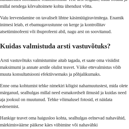
millal nendega kõrvaltoimete kohta ühendust võtta.
Valu leevendamine on tavaliselt lihtne käsimüügiravimitega. Enamik
inimesi leiab, et ebamugavustunne on kerge ja kontrollitav
atsetüminofeeni või ibuprofeeni abil, nagu arst on soovitanud.
Kuidas valmistuda arsti vastuvõtuks?
Arsti vastuvõtuks valmistumine aitab tagada, et saate oma visiidist
maksimumi ja annate arstile olulist teavet. Väike ettevalmistus võib
muuta konsultatsiooni efektiivsemaks ja põhjalikumaks.
Enne oma kohtumist tehke nimekiri kõigist nahamuutustest, mida olete
märganud, sealhulgas millal need esmakordselt ilmusid ja kuidas need
aja jooksul on muutunud. Tehke võimalusel fotosid, et näidata
edenemist.
Hankige teavet oma haigusloo kohta, sealhulgas eelnevad nahavähid,
märkimisväärne päikese käes viibimine või nahavähki