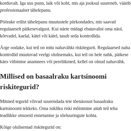
korduvalt. Iga uus punn, laik või koht, mis aja jooksul suureneb, väärib
professionaalset tähelepanu.
Pöörake erilist tähelepanu muutustele piirkondades, mis saavad
regulaarselt päikesevalgust. Kui näete midagi ebatavalist oma näol,
kõrvadel, kaelal, kätel või kätel, tasub seda kontrollida.
Ärge oodake, kui teil on mitu nahavähki riskitegurit. Regulaarsed naha
kontrollid muutuvad veelgi olulisemaks, kui teil on hele nahk, päikese
käes viibimise anamnees või pereliikmed, kellel on olnud nahavähk.
Millised on basaalraku kartsinoomi
riskitegurid?
Mitmed tegurid võivad suurendada teie tõenäosust basaalraku
kartsinoomi tekkeks. Oma isikliku riski mõistmine aitab teil teha
teadlikke otsuseid ennetamise ja sõeluuringute kohta.
Kõige olulisemad riskitegurid on: