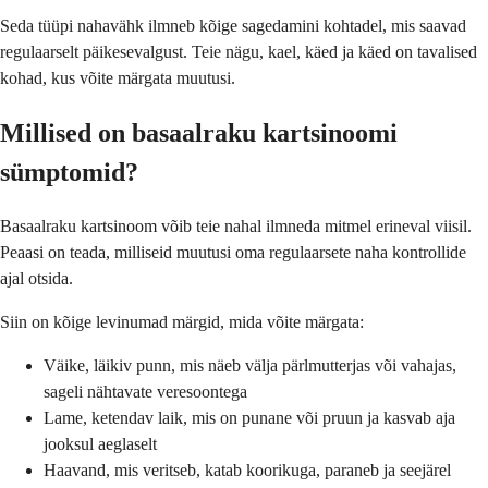
Seda tüüpi nahavähk ilmneb kõige sagedamini kohtadel, mis saavad
regulaarselt päikesevalgust. Teie nägu, kael, käed ja käed on tavalised
kohad, kus võite märgata muutusi.
Millised on basaalraku kartsinoomi
sümptomid?
Basaalraku kartsinoom võib teie nahal ilmneda mitmel erineval viisil.
Peaasi on teada, milliseid muutusi oma regulaarsete naha kontrollide
ajal otsida.
Siin on kõige levinumad märgid, mida võite märgata:
Väike, läikiv punn, mis näeb välja pärlmutterjas või vahajas,
sageli nähtavate veresoontega
Lame, ketendav laik, mis on punane või pruun ja kasvab aja
jooksul aeglaselt
Haavand, mis veritseb, katab koorikuga, paraneb ja seejärel