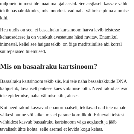
miljoneid inimesi üle maailma igal aastal. See aeglaselt kasvav vähk
tekib basaalrakkudes, mis moodustavad naha välimise pinna alumise
kihi.
Hea uudis on see, et basaalraku kartsinoom harva levib teistesse
kehaosadesse ja on varakult avastatuna hästi ravitav. Enamikul
inimestel, kellel see haigus tekib, on õige meditsiinilise abi korral
suurepärased tulemused.
Mis on basaalraku kartsinoom?
Basaalraku kartsinoom tekib siis, kui teie naha basaalrakkude DNA
kahjustub, tavaliselt päikese käes viibimise tõttu. Need rakud asuvad
teie epidermise, naha välimise kihi, aluses.
Kui need rakud kasvavad ebanormaalselt, tekitavad nad teie nahale
väikesi punne või laike, mis ei parane korralikult. Erinevalt teistest
vähkidest kasvab basaalraku kartsinoom väga aeglaselt ja jääb
tavaliselt ühte kohta, selle asemel et levida kogu kehas.