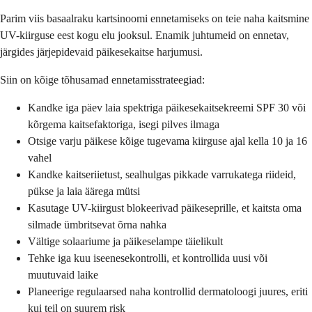
Parim viis basaalraku kartsinoomi ennetamiseks on teie naha kaitsmine
UV-kiirguse eest kogu elu jooksul. Enamik juhtumeid on ennetav,
järgides järjepidevaid päikesekaitse harjumusi.
Siin on kõige tõhusamad ennetamisstrateegiad:
Kandke iga päev laia spektriga päikesekaitsekreemi SPF 30 või
kõrgema kaitsefaktoriga, isegi pilves ilmaga
Otsige varju päikese kõige tugevama kiirguse ajal kella 10 ja 16
vahel
Kandke kaitseriietust, sealhulgas pikkade varrukatega riideid,
pükse ja laia äärega mütsi
Kasutage UV-kiirgust blokeerivad päikeseprille, et kaitsta oma
silmade ümbritsevat õrna nahka
Vältige solaariume ja päikeselampe täielikult
Tehke iga kuu iseenesekontrolli, et kontrollida uusi või
muutuvaid laike
Planeerige regulaarsed naha kontrollid dermatoloogi juures, eriti
kui teil on suurem risk