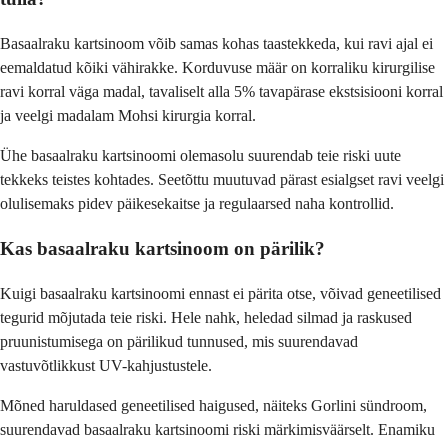
Basaalraku kartsinoom võib samas kohas taastekkeda, kui ravi ajal ei
eemaldatud kõiki vähirakke. Korduvuse määr on korraliku kirurgilise
ravi korral väga madal, tavaliselt alla 5% tavapärase ekstsisiooni korral
ja veelgi madalam Mohsi kirurgia korral.
Ühe basaalraku kartsinoomi olemasolu suurendab teie riski uute
tekkeks teistes kohtades. Seetõttu muutuvad pärast esialgset ravi veelgi
olulisemaks pidev päikesekaitse ja regulaarsed naha kontrollid.
Kas basaalraku kartsinoom on pärilik?
Kuigi basaalraku kartsinoomi ennast ei pärita otse, võivad geneetilised
tegurid mõjutada teie riski. Hele nahk, heledad silmad ja raskused
pruunistumisega on pärilikud tunnused, mis suurendavad
vastuvõtlikkust UV-kahjustustele.
Mõned haruldased geneetilised haigused, näiteks Gorlini sündroom,
suurendavad basaalraku kartsinoomi riski märkimisväärselt. Enamiku