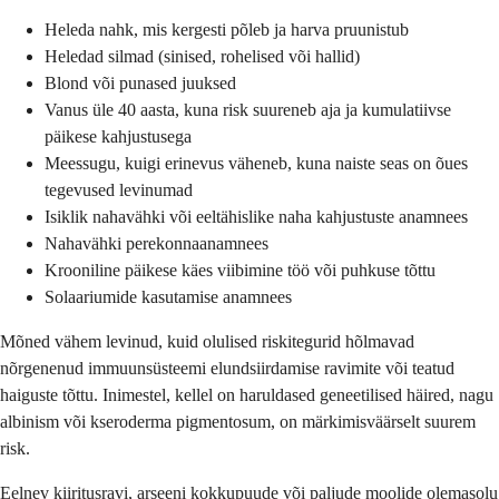
Heleda nahk, mis kergesti põleb ja harva pruunistub
Heledad silmad (sinised, rohelised või hallid)
Blond või punased juuksed
Vanus üle 40 aasta, kuna risk suureneb aja ja kumulatiivse
päikese kahjustusega
Meessugu, kuigi erinevus väheneb, kuna naiste seas on õues
tegevused levinumad
Isiklik nahavähki või eeltähislike naha kahjustuste anamnees
Nahavähki perekonnaanamnees
Krooniline päikese käes viibimine töö või puhkuse tõttu
Solaariumide kasutamise anamnees
Mõned vähem levinud, kuid olulised riskitegurid hõlmavad
nõrgenenud immuunsüsteemi elundsiirdamise ravimite või teatud
haiguste tõttu. Inimestel, kellel on haruldased geneetilised häired, nagu
albinism või kseroderma pigmentosum, on märkimisväärselt suurem
risk.
Eelnev kiiritusravi, arseeni kokkupuude või paljude moolide olemasolu