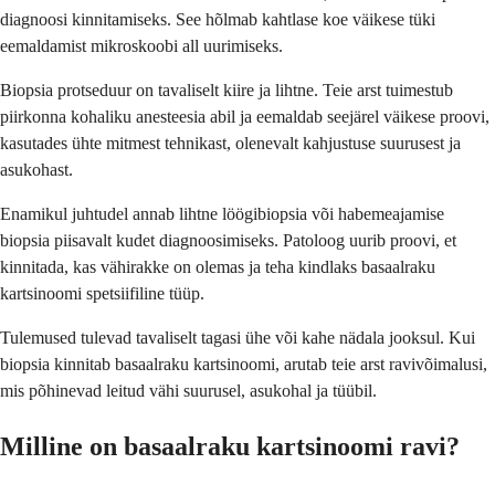
diagnoosi kinnitamiseks. See hõlmab kahtlase koe väikese tüki
eemaldamist mikroskoobi all uurimiseks.
Biopsia protseduur on tavaliselt kiire ja lihtne. Teie arst tuimestub
piirkonna kohaliku anesteesia abil ja eemaldab seejärel väikese proovi,
kasutades ühte mitmest tehnikast, olenevalt kahjustuse suurusest ja
asukohast.
Enamikul juhtudel annab lihtne löögibiopsia või habemeajamise
biopsia piisavalt kudet diagnoosimiseks. Patoloog uurib proovi, et
kinnitada, kas vähirakke on olemas ja teha kindlaks basaalraku
kartsinoomi spetsiifiline tüüp.
Tulemused tulevad tavaliselt tagasi ühe või kahe nädala jooksul. Kui
biopsia kinnitab basaalraku kartsinoomi, arutab teie arst ravivõimalusi,
mis põhinevad leitud vähi suurusel, asukohal ja tüübil.
Milline on basaalraku kartsinoomi ravi?