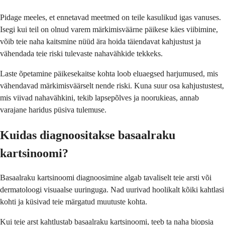
Pidage meeles, et ennetavad meetmed on teile kasulikud igas vanuses.
Isegi kui teil on olnud varem märkimisväärne päikese käes viibimine,
võib teie naha kaitsmine nüüd ära hoida täiendavat kahjustust ja
vähendada teie riski tulevaste nahavähkide tekkeks.
Laste õpetamine päikesekaitse kohta loob eluaegsed harjumused, mis
vähendavad märkimisväärselt nende riski. Kuna suur osa kahjustustest,
mis viivad nahavähkini, tekib lapsepõlves ja noorukieas, annab
varajane haridus püsiva tulemuse.
Kuidas diagnoositakse basaalraku
kartsinoomi?
Basaalraku kartsinoomi diagnoosimine algab tavaliselt teie arsti või
dermatoloogi visuaalse uuringuga. Nad uurivad hoolikalt kõiki kahtlasi
kohti ja küsivad teie märgatud muutuste kohta.
Kui teie arst kahtlustab basaalraku kartsinoomi, teeb ta naha biopsia