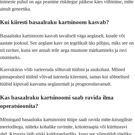
inimeste puhul on aga peamine riskitegur päikese käes viibimine, mitte
ainult geneetika.
Kui kiiresti basaalraku kartsinoom kasvab?
Basaalraku kartsinoom kasvab tavaliselt väga aeglaselt, kuude või
aastate jooksul. See aeglane kasv on tegelikult üks põhjus, miks see on
nii ravitav, kuna see annab teile aega muutuste märkamiseks ja ravi
otsimiseks.
Kasvukiirus võib varieeruda sõltuvalt tüübist ja asukohast. Mõned
pinnapealsed tüübid võivad laieneda kiiremini, samas kui sõlmelised
tüübid kipuvad kasvama aeglasemalt ja prognoositavamalt.
Kas basaalraku kartsinoomi saab ravida ilma
operatsioonita?
Mõningaid basaalraku kartsinoomi tüüpe saab ravida mitte-kirurgiliste
meetoditega, näiteks kohalike ravimite, krüoteraapia või kiiritusravi
abil. Kirurgia jääb siiski kuldstandardiks, kuna see võimaldab täieliku