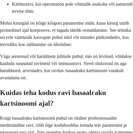
Kiiritusravi, kui operatsioon pole võimalik asukoha või patsiendi
tervise tõttu
Mohsi kirurgial on kõige kõrgem paranemise määr, kuna kirurg uurib
protseduuri ajal koeproove, et tagada täielik eemaldamine. See tehnika
on eriti väärtuslik kasvajate puhul näol või muudes piirkondades, kus
tervisliku koe säilitamine on ülioluline.
Väga arenenud või haruldaste juhtude puhul, mis on levinud, võidakse
kaaluda suunatud ravimeid või immuunravi. Need olukorrad on aga
haruldased, arvestades, kui ravitav basaalraku kartsinoom varakult
avastatuna on.
Kuidas teha kodus ravi basaalraku
kartsinoomi ajal?
Kuigi basaalraku kartsinoomi puhul on oluline professionaalne
meditsiiniline ravi, võib õige koduhooldus toetada teie paranemist ja
mugavust ravi ajal. Teie peamine fookus peaks olema raviala kaitsmine