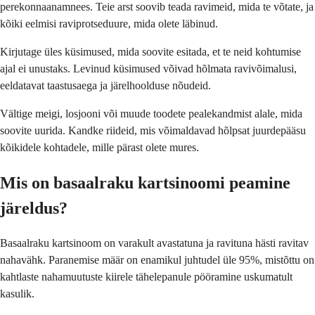
perekonnaanamnees. Teie arst soovib teada ravimeid, mida te võtate, ja
kõiki eelmisi raviprotseduure, mida olete läbinud.
Kirjutage üles küsimused, mida soovite esitada, et te neid kohtumise
ajal ei unustaks. Levinud küsimused võivad hõlmata ravivõimalusi,
eeldatavat taastusaega ja järelhoolduse nõudeid.
Vältige meigi, losjooni või muude toodete pealekandmist alale, mida
soovite uurida. Kandke riideid, mis võimaldavad hõlpsat juurdepääsu
kõikidele kohtadele, mille pärast olete mures.
Mis on basaalraku kartsinoomi peamine
järeldus?
Basaalraku kartsinoom on varakult avastatuna ja ravituna hästi ravitav
nahavähk. Paranemise määr on enamikul juhtudel üle 95%, mistõttu on
kahtlaste nahamuutuste kiirele tähelepanule pööramine uskumatult
kasulik.