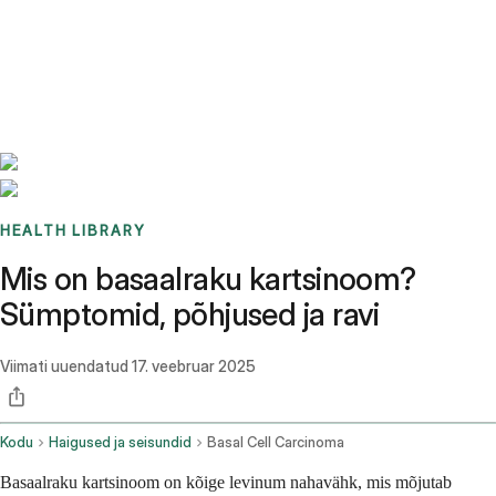
Benchmarks
Stories
FAQ
Sign up / Log in
HEALTH LIBRARY
Mis on basaalraku kartsinoom?
Sümptomid, põhjused ja ravi
Viimati uuendatud
17. veebruar 2025
Kodu
Haigused ja seisundid
Basal Cell Carcinoma
Basaalraku kartsinoom on kõige levinum nahavähk, mis mõjutab