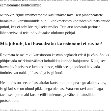
eemaldamise kontrollimist.
Mitte-kirurgilisi ravimeetodeid kasutatakse tavaliselt pinnapealsete
basaalraku kartsinoomide puhul konkreetsetes kohtades või patsientide
puhul, kes ei sobi kirurgiliseks raviks. Teie arst soovitab parimat
lähenemisviisi teie individuaalse olukorra põhjal.
Mis juhtub, kui basaalraku kartsinoomi ei ravita?
Ravimata basaalraku kartsinoom kasvab aeglaselt edasi ja võib lõpuks
põhjustada märkimisväärset kohalikku kudede kahjustust. Kuigi see
harva levib teistesse kehaosadesse, võib see aja jooksul hävitada
ümbritsevat nahka, lihaseid ja isegi luud.
Hea uudis on see, et basaalraku kartsinoom on peaaegu alati ravitav,
isegi kui see on olnud pikka aega olemas. Varasem ravi annab aga
tavaliselt paremaid kosmeetilisi tulemusi ja vähem ulatuslikke
protseduure.
Medical Disclaimer:
This article is for informational purposes only and does not constitute