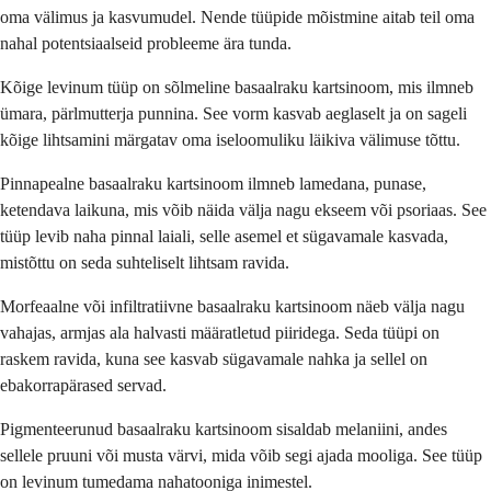
oma välimus ja kasvumudel. Nende tüüpide mõistmine aitab teil oma
nahal potentsiaalseid probleeme ära tunda.
Kõige levinum tüüp on sõlmeline basaalraku kartsinoom, mis ilmneb
ümara, pärlmutterja punnina. See vorm kasvab aeglaselt ja on sageli
kõige lihtsamini märgatav oma iseloomuliku läikiva välimuse tõttu.
Pinnapealne basaalraku kartsinoom ilmneb lamedana, punase,
ketendava laikuna, mis võib näida välja nagu ekseem või psoriaas. See
tüüp levib naha pinnal laiali, selle asemel et sügavamale kasvada,
mistõttu on seda suhteliselt lihtsam ravida.
Morfeaalne või infiltratiivne basaalraku kartsinoom näeb välja nagu
vahajas, armjas ala halvasti määratletud piiridega. Seda tüüpi on
raskem ravida, kuna see kasvab sügavamale nahka ja sellel on
ebakorrapärased servad.
Pigmenteerunud basaalraku kartsinoom sisaldab melaniini, andes
sellele pruuni või musta värvi, mida võib segi ajada mooliga. See tüüp
on levinum tumedama nahatooniga inimestel.