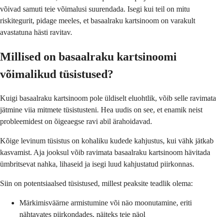
võivad samuti teie võimalusi suurendada. Isegi kui teil on mitu
riskitegurit, pidage meeles, et basaalraku kartsinoom on varakult
avastatuna hästi ravitav.
Millised on basaalraku kartsinoomi
võimalikud tüsistused?
Kuigi basaalraku kartsinoom pole üldiselt eluohtlik, võib selle ravimata
jätmine viia mitmete tüsistusteni. Hea uudis on see, et enamik neist
probleemidest on õigeaegse ravi abil ärahoidavad.
Kõige levinum tüsistus on kohaliku kudede kahjustus, kui vähk jätkab
kasvamist. Aja jooksul võib ravimata basaalraku kartsinoom hävitada
ümbritsevat nahka, lihaseid ja isegi luud kahjustatud piirkonnas.
Siin on potentsiaalsed tüsistused, millest peaksite teadlik olema:
Märkimisväärne armistumine või näo moonutamine, eriti
nähtavates piirkondades, näiteks teie näol