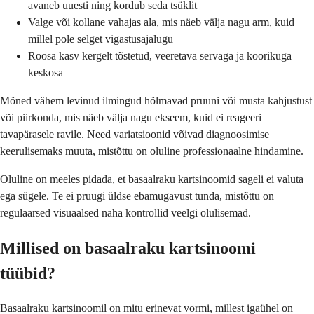
avaneb uuesti ning kordub seda tsüklit
Valge või kollane vahajas ala, mis näeb välja nagu arm, kuid
millel pole selget vigastusajalugu
Roosa kasv kergelt tõstetud, veeretava servaga ja koorikuga
keskosa
Mõned vähem levinud ilmingud hõlmavad pruuni või musta kahjustust
või piirkonda, mis näeb välja nagu ekseem, kuid ei reageeri
tavapärasele ravile. Need variatsioonid võivad diagnoosimise
keerulisemaks muuta, mistõttu on oluline professionaalne hindamine.
Oluline on meeles pidada, et basaalraku kartsinoomid sageli ei valuta
ega sügele. Te ei pruugi üldse ebamugavust tunda, mistõttu on
regulaarsed visuaalsed naha kontrollid veelgi olulisemad.
Millised on basaalraku kartsinoomi
tüübid?
Basaalraku kartsinoomil on mitu erinevat vormi, millest igaühel on