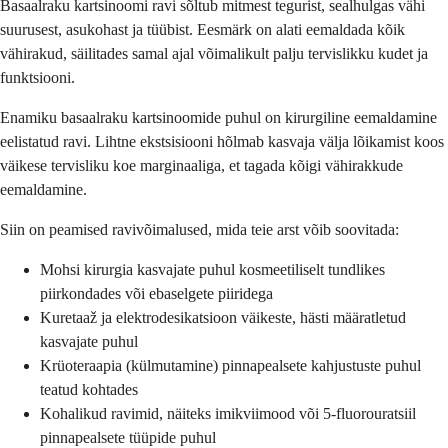
Basaalraku kartsinoomi ravi sõltub mitmest tegurist, sealhulgas vähi
suurusest, asukohast ja tüübist. Eesmärk on alati eemaldada kõik
vähirakud, säilitades samal ajal võimalikult palju tervislikku kudet ja
funktsiooni.
Enamiku basaalraku kartsinoomide puhul on kirurgiline eemaldamine
eelistatud ravi. Lihtne ekstsisiooni hõlmab kasvaja välja lõikamist koos
väikese tervisliku koe marginaaliga, et tagada kõigi vähirakkude
eemaldamine.
Siin on peamised ravivõimalused, mida teie arst võib soovitada:
Mohsi kirurgia kasvajate puhul kosmeetiliselt tundlikes
piirkondades või ebaselgete piiridega
Kuretaaž ja elektrodesikatsioon väikeste, hästi määratletud
kasvajate puhul
Krüoteraapia (külmutamine) pinnapealsete kahjustuste puhul
teatud kohtades
Kohalikud ravimid, näiteks imikviimood või 5-fluorouratsiil
pinnapealsete tüüpide puhul