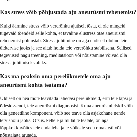
Kas stress võib põhjustada aju aneurüsmi rebenemist?
Kuigi äärmine stress võib vererõhku ajutiselt tõsta, ei ole mingeid
tugevaid tõendeid selle kohta, et tavaline elustress otse aneurüsmi
rebenemist põhjustab. Stressi juhtimine on aga endiselt oluline teie
üldtervise jaoks ja see aitab hoida teie vererõhku stabiilsena. Sellised
tegevused nagu treening, meditatsioon või nõustamine võivad olla
stressi juhtimiseks abiks.
Kas ma peaksin oma pereliikmetele oma aju
aneurüsmi kohta teatama?
Üldiselt on hea mõte teavitada lähedasi pereliikmeid, eriti teie lapsi ja
õdesid-vendi, teie aneurüsmi diagnoosist. Kuna aneurüsmi riskil võib
olla geneetiline komponent, võib see teave olla asjakohane nende
tervishoiu jaoks. Otsus, kellele ja millal te teatate, on aga
lõppkokkuvõttes teie enda teha ja te võiksite seda oma arsti või
nõustajaga arutada.