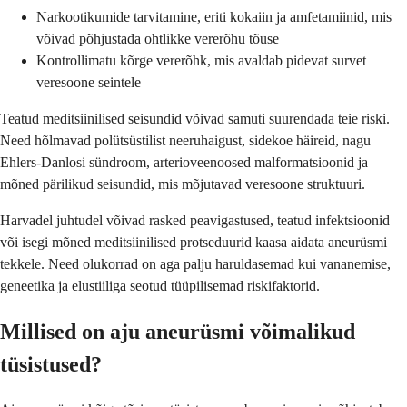
Narkootikumide tarvitamine, eriti kokaiin ja amfetamiinid, mis
võivad põhjustada ohtlikke vererõhu tõuse
Kontrollimatu kõrge vererõhk, mis avaldab pidevat survet
veresoone seintele
Teatud meditsiinilised seisundid võivad samuti suurendada teie riski.
Need hõlmavad polütsüstilist neeruhaigust, sidekoe häireid, nagu
Ehlers-Danlosi sündroom, arterioveenoosed malformatsioonid ja
mõned pärilikud seisundid, mis mõjutavad veresoone struktuuri.
Harvadel juhtudel võivad rasked peavigastused, teatud infektsioonid
või isegi mõned meditsiinilised protseduurid kaasa aidata aneurüsmi
tekkele. Need olukorrad on aga palju haruldasemad kui vananemise,
geneetika ja elustiiliga seotud tüüpilisemad riskifaktorid.
Millised on aju aneurüsmi võimalikud
tüsistused?