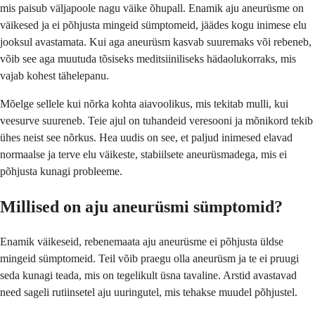
mis paisub väljapoole nagu väike õhupall. Enamik aju aneurüsme on
väikesed ja ei põhjusta mingeid sümptomeid, jäädes kogu inimese elu
jooksul avastamata. Kui aga aneurüsm kasvab suuremaks või rebeneb,
võib see aga muutuda tõsiseks meditsiiniliseks hädaolukorraks, mis
vajab kohest tähelepanu.
Mõelge sellele kui nõrka kohta aiavoolikus, mis tekitab mulli, kui
veesurve suureneb. Teie ajul on tuhandeid veresooni ja mõnikord tekib
ühes neist see nõrkus. Hea uudis on see, et paljud inimesed elavad
normaalse ja terve elu väikeste, stabiilsete aneurüsmadega, mis ei
põhjusta kunagi probleeme.
Millised on aju aneurüsmi sümptomid?
Enamik väikeseid, rebenemaata aju aneurüsme ei põhjusta üldse
mingeid sümptomeid. Teil võib praegu olla aneurüsm ja te ei pruugi
seda kunagi teada, mis on tegelikult üsna tavaline. Arstid avastavad
need sageli rutiinsetel aju uuringutel, mis tehakse muudel põhjustel.