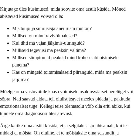
Kirjutage üles küsimused, mida soovite oma arstilt küsida. Mõned
abistavad küsimused võivad olla:
Mis tüüpi ja suurusega aneurüsm mul on?
Millised on minu ravivõimalused?
Kui tihti ma vajan jälgimis-uuringuid?
Milliseid tegevusi ma peaksin vältima?
Millised sümptomid peaksid mind kohese abi otsimisele
panema?
Kas on mingeid toitumisalaseid piiranguid, mida ma peaksin
järgima?
Mõelge oma vastuvõtule kaasa võtmisele usaldusväärset pereliiget või
sõpra. Nad saavad aidata teil olulist teavet meeles pidada ja pakkuda
emotsionaalset tuge. Kellegi teise olemasolu võib olla eriti abiks, kui
tunnete oma diagnoosi suhtes ärevust.
Ärge kartke oma arstilt küsida, et ta selgitaks asju lihtsamalt, kui te
midagi ei mõista. On oluline, et te mõistaksite oma seisundit ja