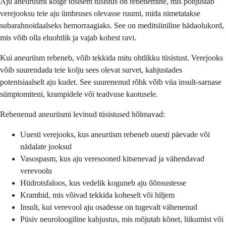
Aju aneurüsmi kõige tõsisem tüsistus on rebenemine, mis põhjustab
verejooksu teie aju ümbruses olevasse ruumi, mida nimetatakse
subarahnoidaalseks hemorraagiaks. See on meditsiiniline hädaolukord,
mis võib olla eluohtlik ja vajab kohest ravi.
Kui aneurüsm rebeneb, võib tekkida mitu ohtlikku tüsistust. Verejooks
võib suurendada teie kolju sees olevat survet, kahjustades
potentsiaalselt aju kudet. See suurenenud rõhk võib viia insult-sarnase
sümptomiteni, krampidele või teadvuse kaotusele.
Rebenenud aneurüsmi levinud tüsistused hõlmavad:
Uuesti verejooks, kus aneurüsm rebeneb uuesti päevade või
nädalate jooksul
Vasospasm, kus aju veresooned kitsenevad ja vähendavad
verevoolu
Hüdrotsfaloos, kus vedelik koguneb aju õõnsustesse
Krambid, mis võivad tekkida koheselt või hiljem
Insult, kui verevool aju osadesse on tugevalt vähenenud
Püsiv neuroloogiline kahjustus, mis mõjutab kõnet, liikumist või