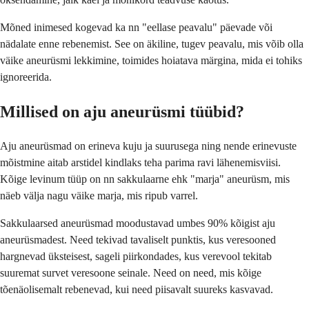
Mõned inimesed kogevad ka nn "eellase peavalu" päevade või
nädalate enne rebenemist. See on äkiline, tugev peavalu, mis võib olla
väike aneurüsmi lekkimine, toimides hoiatava märgina, mida ei tohiks
ignoreerida.
Millised on aju aneurüsmi tüübid?
Aju aneurüsmad on erineva kuju ja suurusega ning nende erinevuste
mõistmine aitab arstidel kindlaks teha parima ravi lähenemisviisi.
Kõige levinum tüüp on nn sakkulaarne ehk "marja" aneurüsm, mis
näeb välja nagu väike marja, mis ripub varrel.
Sakkulaarsed aneurüsmad moodustavad umbes 90% kõigist aju
aneurüsmadest. Need tekivad tavaliselt punktis, kus veresooned
hargnevad üksteisest, sageli piirkondades, kus verevool tekitab
suuremat survet veresoone seinale. Need on need, mis kõige
tõenäolisemalt rebenevad, kui need piisavalt suureks kasvavad.