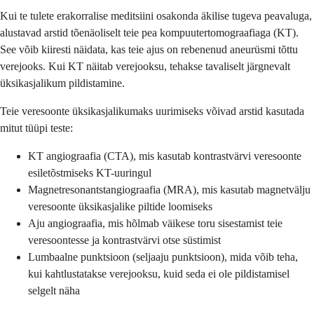
Kui te tulete erakorralise meditsiini osakonda äkilise tugeva peavaluga,
alustavad arstid tõenäoliselt teie pea kompuutertomograafiaga (KT).
See võib kiiresti näidata, kas teie ajus on rebenenud aneurüsmi tõttu
verejooks. Kui KT näitab verejooksu, tehakse tavaliselt järgnevalt
üksikasjalikum pildistamine.
Teie veresoonte üksikasjalikumaks uurimiseks võivad arstid kasutada
mitut tüüpi teste:
KT angiograafia (CTA), mis kasutab kontrastvärvi veresoonte
esiletõstmiseks KT-uuringul
Magnetresonantstangiograafia (MRA), mis kasutab magnetvälju
veresoonte üksikasjalike piltide loomiseks
Aju angiograafia, mis hõlmab väikese toru sisestamist teie
veresoontesse ja kontrastvärvi otse süstimist
Lumbaalne punktsioon (seljaaju punktsioon), mida võib teha,
kui kahtlustatakse verejooksu, kuid seda ei ole pildistamisel
selgelt näha