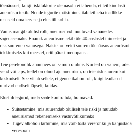
tõenäosust, kuigi riskifaktorite olemasolu ei tähenda, et teil kindlasti
aneurüsm tekib. Nende tegurite mõistmine aitab teil teha teadlikke
otsuseid oma tervise ja elustiili kohta.
Vanus mängib olulist rolli, aneurüsmad muutuvad vananedes
sagedasemaks. Enamik aneurüsme tekib üle 40-aastastel inimestel ja
risk suureneb vanusega. Naistel on veidi suurem tõenäosus aneurüsmi
tekkimiseks kui meestel, eriti pärast menopausi.
Teie perekondlik anamnees on samuti oluline. Kui teil on vanem, õde-
vend või laps, kellel on olnud aju aneurüsm, on teie risk suurem kui
keskmiselt. See viitab sellele, et geneetikal on roll, kuigi teadlased
uurivad endiselt täpselt, kuidas.
Elustiili tegurid, mida saate kontrollida, hõlmavad:
Suitsetamine, mis suurendab oluliselt teie riski ja muudab
aneurüsmad rebenemiseks vastuvõtlikumaks
Tugev alkoholi tarbimine, mis võib tõsta vererõhku ja kahjustada
veresooni