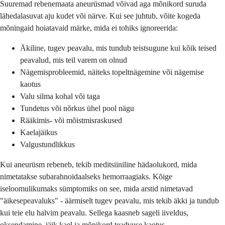
Suuremad rebenemaata aneurüsmad võivad aga mõnikord suruda
lähedalasuvat aju kudet või närve. Kui see juhtub, võite kogeda
mõningaid hoiatavaid märke, mida ei tohiks ignoreerida:
Äkiline, tugev peavalu, mis tundub teistsugune kui kõik teised
peavalud, mis teil varem on olnud
Nägemisprobleemid, näiteks topeltnägemine või nägemise
kaotus
Valu silma kohal või taga
Tundetus või nõrkus ühel pool nägu
Rääkimis- või mõistmisraskused
Kaelajäikus
Valgustundlikkus
Kui aneurüsm rebeneb, tekib meditsiiniline hädaolukord, mida
nimetatakse subarahnoidaalseks hemorraagiaks. Kõige
iseloomulikumaks sümptomiks on see, mida arstid nimetavad
"äikesepeavaluks" - äärmiselt tugev peavalu, mis tekib äkki ja tundub
kui teie elu halvim peavalu. Sellega kaasneb sageli iiveldus,
oksendamine, jäik kael ja mõnikord teadvuse kaotus.