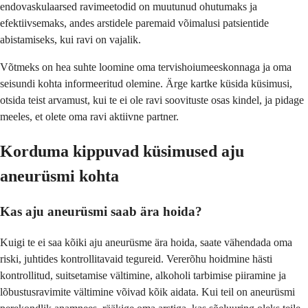
endovaskulaarsed ravimeetodid on muutunud ohutumaks ja
efektiivsemaks, andes arstidele paremaid võimalusi patsientide
abistamiseks, kui ravi on vajalik.
Võtmeks on hea suhte loomine oma tervishoiumeeskonnaga ja oma
seisundi kohta informeeritud olemine. Ärge kartke küsida küsimusi,
otsida teist arvamust, kui te ei ole ravi soovituste osas kindel, ja pidage
meeles, et olete oma ravi aktiivne partner.
Korduma kippuvad küsimused aju
aneurüsmi kohta
Kas aju aneurüsmi saab ära hoida?
Kuigi te ei saa kõiki aju aneurüsme ära hoida, saate vähendada oma
riski, juhtides kontrollitavaid tegureid. Vererõhu hoidmine hästi
kontrollitud, suitsetamise vältimine, alkoholi tarbimise piiramine ja
lõbustusravimite vältimine võivad kõik aidata. Kui teil on aneurüsmi