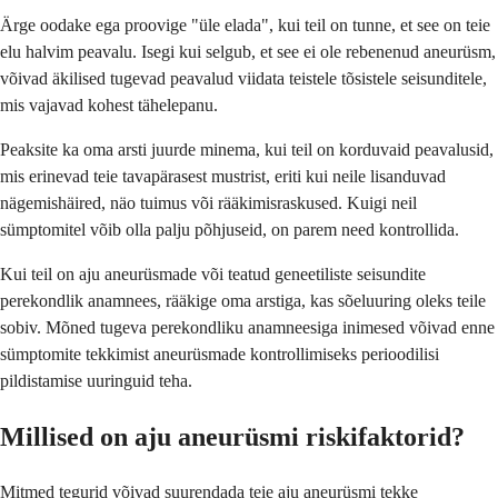
Ärge oodake ega proovige "üle elada", kui teil on tunne, et see on teie
elu halvim peavalu. Isegi kui selgub, et see ei ole rebenenud aneurüsm,
võivad äkilised tugevad peavalud viidata teistele tõsistele seisunditele,
mis vajavad kohest tähelepanu.
Peaksite ka oma arsti juurde minema, kui teil on korduvaid peavalusid,
mis erinevad teie tavapärasest mustrist, eriti kui neile lisanduvad
nägemishäired, näo tuimus või rääkimisraskused. Kuigi neil
sümptomitel võib olla palju põhjuseid, on parem need kontrollida.
Kui teil on aju aneurüsmade või teatud geneetiliste seisundite
perekondlik anamnees, rääkige oma arstiga, kas sõeluuring oleks teile
sobiv. Mõned tugeva perekondliku anamneesiga inimesed võivad enne
sümptomite tekkimist aneurüsmade kontrollimiseks perioodilisi
pildistamise uuringuid teha.
Millised on aju aneurüsmi riskifaktorid?
Mitmed tegurid võivad suurendada teie aju aneurüsmi tekke