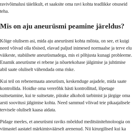
ravivõimalusi täielikult, et saaksite oma ravi kohta teadlikke otsuseid
teha.
Mis on aju aneurüsmi peamine järeldus?
Kõige olulisem asi, mida aju aneurüsmi kohta mõista, on see, et kuigi
need võivad olla tõsised, elavad paljud inimesed normaalse ja terve elu
väikeste, stabiilsete aneurüsmadega, mis ei põhjusta kunagi probleeme.
Enamik aneurüsme ei rebene ja nõuetekohase jälgimise ja juhtimise
abil saate oluliselt vähendada oma riske.
Kui teil on rebenemaata aneurüsm, keskenduge asjadele, mida saate
kontrollida. Hoidke oma vererõhk hästi kontrollitud, lõpetage
suitsetamine, kui te suitsetate, piirake alkoholi tarbimist ja järgige oma
arsti soovitusi jälgimise kohta. Need sammud võivad teie pikaajalisele
tervisele oluliselt kaasa aidata.
Pidage meeles, et aneurüsmi raviks mõeldud meditsiinitehnoloogia on
viimastel aastatel märkimisväärselt arenenud. Nii kirurgilised kui ka