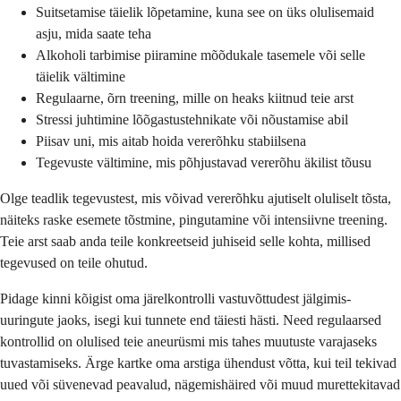
Suitsetamise täielik lõpetamine, kuna see on üks olulisemaid
asju, mida saate teha
Alkoholi tarbimise piiramine mõõdukale tasemele või selle
täielik vältimine
Regulaarne, õrn treening, mille on heaks kiitnud teie arst
Stressi juhtimine lõõgastustehnikate või nõustamise abil
Piisav uni, mis aitab hoida vererõhku stabiilsena
Tegevuste vältimine, mis põhjustavad vererõhu äkilist tõusu
Olge teadlik tegevustest, mis võivad vererõhku ajutiselt oluliselt tõsta,
näiteks raske esemete tõstmine, pingutamine või intensiivne treening.
Teie arst saab anda teile konkreetseid juhiseid selle kohta, millised
tegevused on teile ohutud.
Pidage kinni kõigist oma järelkontrolli vastuvõttudest jälgimis-
uuringute jaoks, isegi kui tunnete end täiesti hästi. Need regulaarsed
kontrollid on olulised teie aneurüsmi mis tahes muutuste varajaseks
tuvastamiseks. Ärge kartke oma arstiga ühendust võtta, kui teil tekivad
uued või süvenevad peavalud, nägemishäired või muud murettekitavad