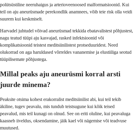
polütsüstiline neeruhaigus ja arterioveenoosed malformatsioonid. Kui
teil on aju aneurüsmade perekondlik anamnees, võib teie risk olla veidi
suurem kui keskmiselt.
Harvadel juhtudel võivad aneurüsmad tekkida ebatavalistest põhjustest,
nagu teatud tüüpi aju kasvajad, rasked infektsioonid või
komplikatsioonid teistest meditsiinilistest protseduuridest. Need
olukorrad on aga haruldased võrreldes vananemise ja elustiiliga seotud
tüüpilisemate põhjustega.
Millal peaks aju aneurüsmi korral arsti
juurde minema?
Peaksite otsima kohest erakorralist meditsiinilist abi, kui teil tekib
äkiline, tugev peavalu, mis tundub teistsugune kui kõik teised
peavalud, mis teil kunagi on olnud. See on eriti oluline, kui peavaluga
kaasneb iiveldus, oksendamine, jäik kael või nägemise või teadvuse
muutused.