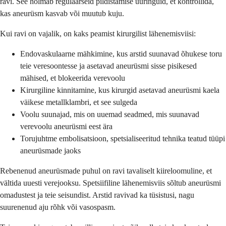
ravi. See hõlmab regulaarseid pildistamise uuringuid, et kontrollida,
kas aneurüsm kasvab või muutub kuju.
Kui ravi on vajalik, on kaks peamist kirurgilist lähenemisviisi:
Endovaskulaarne mähkimine, kus arstid suunavad õhukese toru
teie veresoontesse ja asetavad aneurüsmi sisse pisikesed
mähised, et blokeerida verevoolu
Kirurgiline kinnitamine, kus kirurgid asetavad aneurüsmi kaela
väikese metallklambri, et see sulgeda
Voolu suunajad, mis on uuemad seadmed, mis suunavad
verevoolu aneurüsmi eest ära
Torujuhtme embolisatsioon, spetsialiseeritud tehnika teatud tüüpi
aneurüsmade jaoks
Rebenenud aneurüsmade puhul on ravi tavaliselt kiireloomuline, et
vältida uuesti verejooksu. Spetsiifiline lähenemisviis sõltub aneurüsmi
omadustest ja teie seisundist. Arstid ravivad ka tüsistusi, nagu
suurenenud aju rõhk või vasospasm.