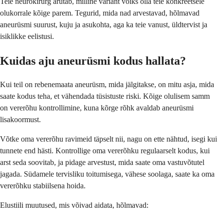
Teie neurokirurg arutab, milline variant võiks olla teie konkreetsele
olukorrale kõige parem. Tegurid, mida nad arvestavad, hõlmavad
aneurüsmi suurust, kuju ja asukohta, aga ka teie vanust, üldtervist ja
isiklikke eelistusi.
Kuidas aju aneurüsmi kodus hallata?
Kui teil on rebenemaata aneurüsm, mida jälgitakse, on mitu asja, mida
saate kodus teha, et vähendada tüsistuste riski. Kõige olulisem samm
on vererõhu kontrollimine, kuna kõrge rõhk avaldab aneurüsmi
lisakoormust.
Võtke oma vererõhu ravimeid täpselt nii, nagu on ette nähtud, isegi kui
tunnete end hästi. Kontrollige oma vererõhku regulaarselt kodus, kui
arst seda soovitab, ja pidage arvestust, mida saate oma vastuvõtutel
jagada. Südamele tervisliku toitumisega, vähese soolaga, saate ka oma
vererõhku stabiilsena hoida.
Elustiili muutused, mis võivad aidata, hõlmavad: