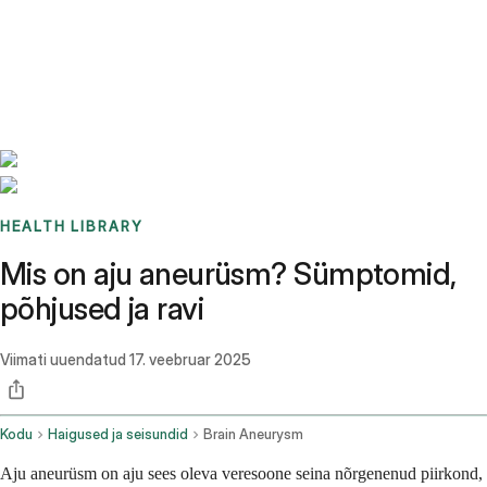
Benchmarks
Stories
FAQ
Sign up / Log in
HEALTH LIBRARY
Mis on aju aneurüsm? Sümptomid,
põhjused ja ravi
Viimati uuendatud
17. veebruar 2025
Kodu
Haigused ja seisundid
Brain Aneurysm
Aju aneurüsm on aju sees oleva veresoone seina nõrgenenud piirkond,