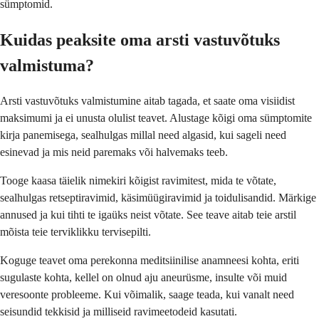
sümptomid.
Kuidas peaksite oma arsti vastuvõtuks
valmistuma?
Arsti vastuvõtuks valmistumine aitab tagada, et saate oma visiidist
maksimumi ja ei unusta olulist teavet. Alustage kõigi oma sümptomite
kirja panemisega, sealhulgas millal need algasid, kui sageli need
esinevad ja mis neid paremaks või halvemaks teeb.
Tooge kaasa täielik nimekiri kõigist ravimitest, mida te võtate,
sealhulgas retseptiravimid, käsimüügiravimid ja toidulisandid. Märkige
annused ja kui tihti te igaüks neist võtate. See teave aitab teie arstil
mõista teie terviklikku tervisepilti.
Koguge teavet oma perekonna meditsiinilise anamneesi kohta, eriti
sugulaste kohta, kellel on olnud aju aneurüsme, insulte või muid
veresoonte probleeme. Kui võimalik, saage teada, kui vanalt need
seisundid tekkisid ja milliseid ravimeetodeid kasutati.