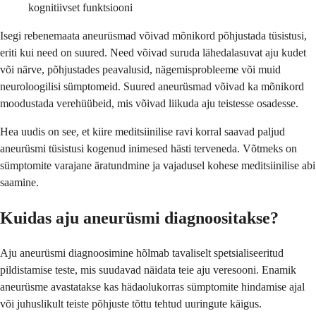
kognitiivset funktsiooni
Isegi rebenemaata aneurüsmad võivad mõnikord põhjustada tüsistusi,
eriti kui need on suured. Need võivad suruda lähedalasuvat aju kudet
või närve, põhjustades peavalusid, nägemisprobleeme või muid
neuroloogilisi sümptomeid. Suured aneurüsmad võivad ka mõnikord
moodustada verehüübeid, mis võivad liikuda aju teistesse osadesse.
Hea uudis on see, et kiire meditsiinilise ravi korral saavad paljud
aneurüsmi tüsistusi kogenud inimesed hästi terveneda. Võtmeks on
sümptomite varajane äratundmine ja vajadusel kohese meditsiinilise abi
saamine.
Kuidas aju aneurüsmi diagnoositakse?
Aju aneurüsmi diagnoosimine hõlmab tavaliselt spetsialiseeritud
pildistamise teste, mis suudavad näidata teie aju veresooni. Enamik
aneurüsme avastatakse kas hädaolukorras sümptomite hindamise ajal
või juhuslikult teiste põhjuste tõttu tehtud uuringute käigus.