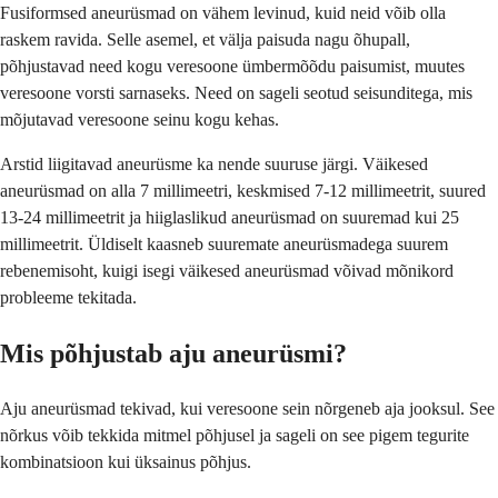
Fusiformsed aneurüsmad on vähem levinud, kuid neid võib olla
raskem ravida. Selle asemel, et välja paisuda nagu õhupall,
põhjustavad need kogu veresoone ümbermõõdu paisumist, muutes
veresoone vorsti sarnaseks. Need on sageli seotud seisunditega, mis
mõjutavad veresoone seinu kogu kehas.
Arstid liigitavad aneurüsme ka nende suuruse järgi. Väikesed
aneurüsmad on alla 7 millimeetri, keskmised 7-12 millimeetrit, suured
13-24 millimeetrit ja hiiglaslikud aneurüsmad on suuremad kui 25
millimeetrit. Üldiselt kaasneb suuremate aneurüsmadega suurem
rebenemisoht, kuigi isegi väikesed aneurüsmad võivad mõnikord
probleeme tekitada.
Mis põhjustab aju aneurüsmi?
Aju aneurüsmad tekivad, kui veresoone sein nõrgeneb aja jooksul. See
nõrkus võib tekkida mitmel põhjusel ja sageli on see pigem tegurite
kombinatsioon kui üksainus põhjus.