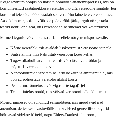
Kõige levinum põhjus on lihtsalt loomulik vananemisprotsess, mis on
kombineeritud aastatepikkuse vererõhu mõjuga veresoone seintele. Iga
kord, kui teie süda lööb, saadab see vererõhu laine teie veresoontesse.
Aastakümnete jooksul võib see pidev rõhk järk-järgult nõrgestada
teatud kohti, eriti seal, kus veresooned hargnevad või kõverduvad.
Mitmed tegurid võivad kaasa aidata sellele nõrgenemisprotsessile:
Kõrge vererõhk, mis avaldab lisakoormust veresoone seintele
Suitsetamine, mis kahjustab veresooni kogu kehas
Tugev alkoholi tarvitamine, mis võib tõsta vererõhku ja
mõjutada veresoonte tervist
Narkootikumide tarvitamine, eriti kokaiin ja amfetamiinid, mis
võivad põhjustada vererõhu äkilist tõusu
Pea trauma õnnetuste või vigastuste tagajärjel
Teatud infektsioonid, mis võivad veresooni põletikku tekitada
Mõned inimesed on sündinud seisunditega, mis muudavad nad
aneurüsmade tekkeks vastuvõtlikumaks. Need geneetilised tegurid
hõlmavad sidekoe häireid, nagu Ehlers-Danlosi sündroom,