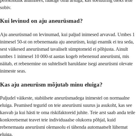
perekondlik anamnees, rääkige oma arstiga, kas sõeluuring oleks teile
sobiv.
Kui levinud on aju aneurüsmad?
Aju aneurüsmad on levinumad, kui paljud inimesed arvavad. Umbes 1
inimesel 50-st on rebenemaata aju aneurüsm, kuigi enamik ei tea seda,
sest väikesed aneurüsmad tavaliselt sümptomeid ei põhjusta. Ainult
umbes 1 inimesel 10 000-st aastas kogeb rebenenud aneurüsmi, mis
näitab, et rebenemine on suhteliselt haruldane isegi aneurüsmi olevate
inimeste seas.
Kas aju aneurüsm mõjutab minu eluiga?
Paljudel väikeste, stabiilsete aneurüsmadega inimestel on normaalne
eluiga. Peamised tegurid on teie aneurüsmi suurus ja asukoht, kas see
kasvab ja kui hästi te oma riskifaktoreid juhite. Teie arst saab anda teile
konkreetsemat teavet teie individuaalse olukorra põhjal, kuid
rebenemaata aneurüsmi olemasolu ei tähenda automaatselt lühemat
eluiga.