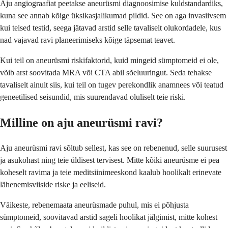
Aju angiograafiat peetakse aneurüsmi diagnoosimise kuldstandardiks,
kuna see annab kõige üksikasjalikumad pildid. See on aga invasiivsem
kui teised testid, seega jätavad arstid selle tavaliselt olukordadele, kus
nad vajavad ravi planeerimiseks kõige täpsemat teavet.
Kui teil on aneurüsmi riskifaktorid, kuid mingeid sümptomeid ei ole,
võib arst soovitada MRA või CTA abil sõeluuringut. Seda tehakse
tavaliselt ainult siis, kui teil on tugev perekondlik anamnees või teatud
geneetilised seisundid, mis suurendavad oluliselt teie riski.
Milline on aju aneurüsmi ravi?
Aju aneurüsmi ravi sõltub sellest, kas see on rebenenud, selle suurusest
ja asukohast ning teie üldisest tervisest. Mitte kõiki aneurüsme ei pea
koheselt ravima ja teie meditsiinimeeskond kaalub hoolikalt erinevate
lähenemisviiside riske ja eeliseid.
Väikeste, rebenemaata aneurüsmade puhul, mis ei põhjusta
sümptomeid, soovitavad arstid sageli hoolikat jälgimist, mitte kohest