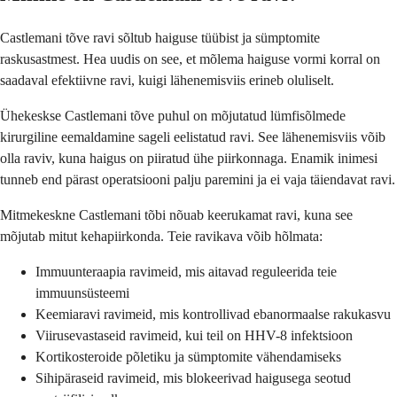
Castlemani tõve ravi sõltub haiguse tüübist ja sümptomite
raskusastmest. Hea uudis on see, et mõlema haiguse vormi korral on
saadaval efektiivne ravi, kuigi lähenemisviis erineb oluliselt.
Ühekeskse Castlemani tõve puhul on mõjutatud lümfisõlmede
kirurgiline eemaldamine sageli eelistatud ravi. See lähenemisviis võib
olla raviv, kuna haigus on piiratud ühe piirkonnaga. Enamik inimesi
tunneb end pärast operatsiooni palju paremini ja ei vaja täiendavat ravi.
Mitmekeskne Castlemani tõbi nõuab keerukamat ravi, kuna see
mõjutab mitut kehapiirkonda. Teie ravikava võib hõlmata:
Immuunteraapia ravimeid, mis aitavad reguleerida teie
immuunsüsteemi
Keemiaravi ravimeid, mis kontrollivad ebanormaalse rakukasvu
Viirusevastaseid ravimeid, kui teil on HHV-8 infektsioon
Kortikosteroide põletiku ja sümptomite vähendamiseks
Sihipäraseid ravimeid, mis blokeerivad haigusega seotud