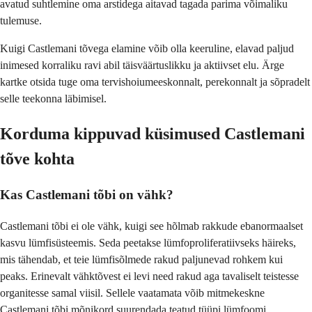
avatud suhtlemine oma arstidega aitavad tagada parima võimaliku
tulemuse.
Kuigi Castlemani tõvega elamine võib olla keeruline, elavad paljud
inimesed korraliku ravi abil täisväärtuslikku ja aktiivset elu. Ärge
kartke otsida tuge oma tervishoiumeeskonnalt, perekonnalt ja sõpradelt
selle teekonna läbimisel.
Korduma kippuvad küsimused Castlemani
tõve kohta
Kas Castlemani tõbi on vähk?
Castlemani tõbi ei ole vähk, kuigi see hõlmab rakkude ebanormaalset
kasvu lümfisüsteemis. Seda peetakse lümfoproliferatiivseks häireks,
mis tähendab, et teie lümfisõlmede rakud paljunevad rohkem kui
peaks. Erinevalt vähktõvest ei levi need rakud aga tavaliselt teistesse
organitesse samal viisil. Sellele vaatamata võib mitmekeskne
Castlemani tõbi mõnikord suurendada teatud tüüpi lümfoomi