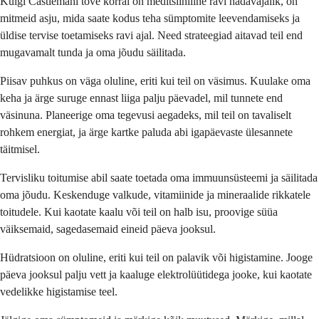
Kuigi Castlemani tõve korral on meditsiiniline ravi hädavajalik, on
mitmeid asju, mida saate kodus teha sümptomite leevendamiseks ja
üldise tervise toetamiseks ravi ajal. Need strateegiad aitavad teil end
mugavamalt tunda ja oma jõudu säilitada.
Piisav puhkus on väga oluline, eriti kui teil on väsimus. Kuulake oma
keha ja ärge suruge ennast liiga palju päevadel, mil tunnete end
väsinuna. Planeerige oma tegevusi aegadeks, mil teil on tavaliselt
rohkem energiat, ja ärge kartke paluda abi igapäevaste ülesannete
täitmisel.
Tervisliku toitumise abil saate toetada oma immuunsüsteemi ja säilitada
oma jõudu. Keskenduge valkude, vitamiinide ja mineraalide rikkatele
toitudele. Kui kaotate kaalu või teil on halb isu, proovige süüa
väiksemaid, sagedasemaid eineid päeva jooksul.
Hüdratsioon on oluline, eriti kui teil on palavik või higistamine. Jooge
päeva jooksul palju vett ja kaaluge elektrolüütidega jooke, kui kaotate
vedelikke higistamise teel.