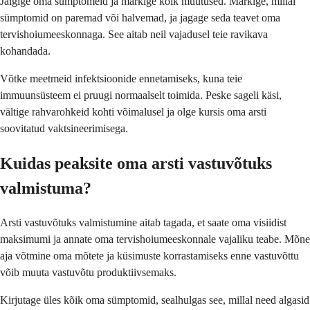
Jälgige oma sümptomeid ja märkige kõik muutused. Märkige, millal
sümptomid on paremad või halvemad, ja jagage seda teavet oma
tervishoiumeeskonnaga. See aitab neil vajadusel teie ravikava
kohandada.
Võtke meetmeid infektsioonide ennetamiseks, kuna teie
immuunsüsteem ei pruugi normaalselt toimida. Peske sageli käsi,
vältige rahvarohkeid kohti võimalusel ja olge kursis oma arsti
soovitatud vaktsineerimisega.
Kuidas peaksite oma arsti vastuvõtuks
valmistuma?
Arsti vastuvõtuks valmistumine aitab tagada, et saate oma visiidist
maksimumi ja annate oma tervishoiumeeskonnale vajaliku teabe. Mõne
aja võtmine oma mõtete ja küsimuste korrastamiseks enne vastuvõttu
võib muuta vastuvõtu produktiivsemaks.
Kirjutage üles kõik oma sümptomid, sealhulgas see, millal need algasid