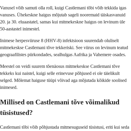
Vanusel võib samuti olla roll, kuigi Castlemani tõbi võib tekkida igas
vanuses. Ühekeskne haigus mõjutab sageli nooremaid täiskasvanuid
20. ja 30. eluaastatel, samas kui mitmekeskne haigus on levinum üle
50-aastastel inimestel.
Inimese herpesviiruse 8 (HHV-8) infektsioon suurendab oluliselt
mitmekeskse Castlemani tõve tekkeriski. See viirus on levinum teatud
geograafilistes piirkondades, sealhulgas Aafrika ja Vahemere osades.
Meestel on veidi suurem tõenäosus mitmekeskse Castlemani tõve
tekkeks kui naistel, kuigi selle erinevuse põhjused ei ole täielikult
selged. Mõlemat haiguse tüüpi võivad aga mõjutada kõikide soolised
inimesed.
Millised on Castlemani tõve võimalikud
tüsistused?
Castlemani tõbi võib põhjustada mitmesuguseid tüsistusi, eriti kui seda