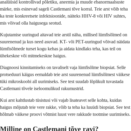
analüüsid kontrollivad põletiku, aneemia ja muude ebanormaalsuste
märke, mis esinevad sageli Castlemani tõve korral. Teie arst võib teha
ka teste konkreetsete infektsioonide, näiteks HHV-8 või HIV suhtes,
mis võivad olla haigusega seotud.
Kujutamise uuringud aitavad teie arstil näha, millised lümfisõlmed on
suurenenud ja kus need asuvad. KT- või PET-uuringud võivad näidata
lümfisõlmede turset kogu kehas ja aidata kindlaks teha, kas teil on
ühekeskne või mitmekeskne haigus.
Diagnoosi kinnitamiseks on tavaliselt vaja lümfisõlme biopsiat. Selle
protseduuri käigus eemaldab teie arst suurenenud lümfisõlmest väikese
tüki mikroskoobi all uurimiseks. See test suudab lõplikult tuvastada
Castlemani tõvele iseloomulikud rakumustrid.
Kui arst kahtlustab tüsistusi või vajab lisateavet selle kohta, kuidas
haigus mõjutab teie vere rakke, võib ta teha ka luuüdi biopsiat. See test
hõlmab väikese proovi võtmist luust vere rakkude tootmise uurimiseks.
Milline on Castlemani tõve ravi?