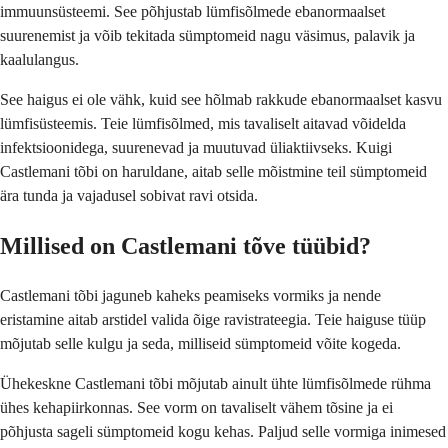
immuunsüsteemi. See põhjustab lümfisõlmede ebanormaalset
suurenemist ja võib tekitada sümptomeid nagu väsimus, palavik ja
kaalulangus.
See haigus ei ole vähk, kuid see hõlmab rakkude ebanormaalset kasvu
lümfisüsteemis. Teie lümfisõlmed, mis tavaliselt aitavad võidelda
infektsioonidega, suurenevad ja muutuvad üliaktiivseks. Kuigi
Castlemani tõbi on haruldane, aitab selle mõistmine teil sümptomeid
ära tunda ja vajadusel sobivat ravi otsida.
Millised on Castlemani tõve tüübid?
Castlemani tõbi jaguneb kaheks peamiseks vormiks ja nende
eristamine aitab arstidel valida õige ravistrateegia. Teie haiguse tüüp
mõjutab selle kulgu ja seda, milliseid sümptomeid võite kogeda.
Ühekeskne Castlemani tõbi mõjutab ainult ühte lümfisõlmede rühma
ühes kehapiirkonnas. See vorm on tavaliselt vähem tõsine ja ei
põhjusta sageli sümptomeid kogu kehas. Paljud selle vormiga inimesed