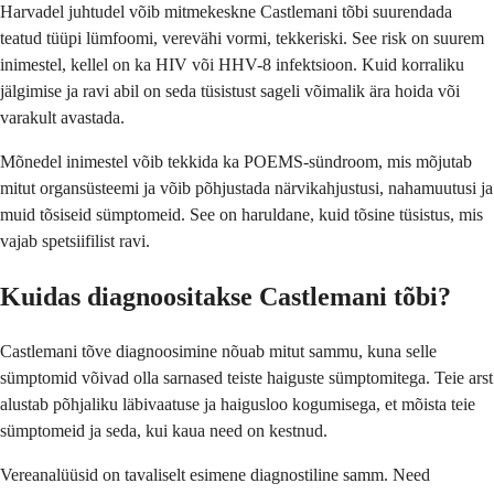
Harvadel juhtudel võib mitmekeskne Castlemani tõbi suurendada
teatud tüüpi lümfoomi, verevähi vormi, tekkeriski. See risk on suurem
inimestel, kellel on ka HIV või HHV-8 infektsioon. Kuid korraliku
jälgimise ja ravi abil on seda tüsistust sageli võimalik ära hoida või
varakult avastada.
Mõnedel inimestel võib tekkida ka POEMS-sündroom, mis mõjutab
mitut organsüsteemi ja võib põhjustada närvikahjustusi, nahamuutusi ja
muid tõsiseid sümptomeid. See on haruldane, kuid tõsine tüsistus, mis
vajab spetsiifilist ravi.
Kuidas diagnoositakse Castlemani tõbi?
Castlemani tõve diagnoosimine nõuab mitut sammu, kuna selle
sümptomid võivad olla sarnased teiste haiguste sümptomitega. Teie arst
alustab põhjaliku läbivaatuse ja haigusloo kogumisega, et mõista teie
sümptomeid ja seda, kui kaua need on kestnud.
Vereanalüüsid on tavaliselt esimene diagnostiline samm. Need