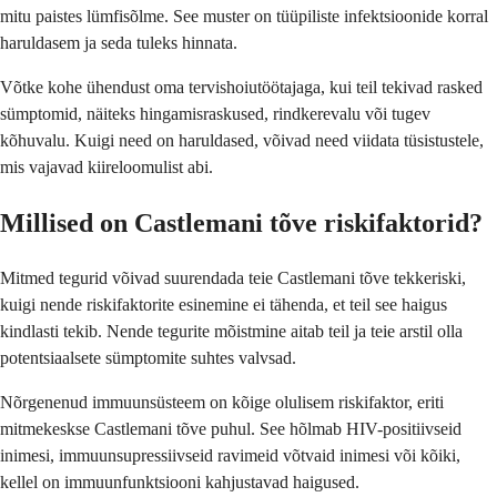
mitu paistes lümfisõlme. See muster on tüüpiliste infektsioonide korral
haruldasem ja seda tuleks hinnata.
Võtke kohe ühendust oma tervishoiutöötajaga, kui teil tekivad rasked
sümptomid, näiteks hingamisraskused, rindkerevalu või tugev
kõhuvalu. Kuigi need on haruldased, võivad need viidata tüsistustele,
mis vajavad kiireloomulist abi.
Millised on Castlemani tõve riskifaktorid?
Mitmed tegurid võivad suurendada teie Castlemani tõve tekkeriski,
kuigi nende riskifaktorite esinemine ei tähenda, et teil see haigus
kindlasti tekib. Nende tegurite mõistmine aitab teil ja teie arstil olla
potentsiaalsete sümptomite suhtes valvsad.
Nõrgenenud immuunsüsteem on kõige olulisem riskifaktor, eriti
mitmekeskse Castlemani tõve puhul. See hõlmab HIV-positiivseid
inimesi, immuunsupressiivseid ravimeid võtvaid inimesi või kõiki,
kellel on immuunfunktsiooni kahjustavad haigused.