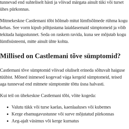
tunnevad end suhteliselt hästi ja võivad märgata ainult tüki või turset
ühes piirkonnas.
Mitmekeskne Castlemani tõbi hõlmab mitut lümfisõlmede rühma kogu
kehas. See vorm kipub põhjustama laialdasemaid sümptomeid ja võib
tekitada haigustunnet. Seda on raskem ravida, kuna see mõjutab kogu
lümfisüsteemi, mitte ainult ühte kohta.
Millised on Castlemani tõve sümptomid?
Castlemani tõve sümptomid võivad oluliselt erineda sõltuvalt haiguse
tüübist. Mõned inimesed kogevad väga kergeid sümptomeid, teised
aga tunnevad end mitmete sümptomite tõttu üsna halvasti.
Kui teil on ühekeskne Castlemani tõbi, võite kogeda:
Valutu tükk või turse kaelas, kaenlaaluses või kubemes
Kerge ebamugavustunne või surve mõjutatud piirkonnas
Aeg-ajalt väsimus või kerge kurnatus