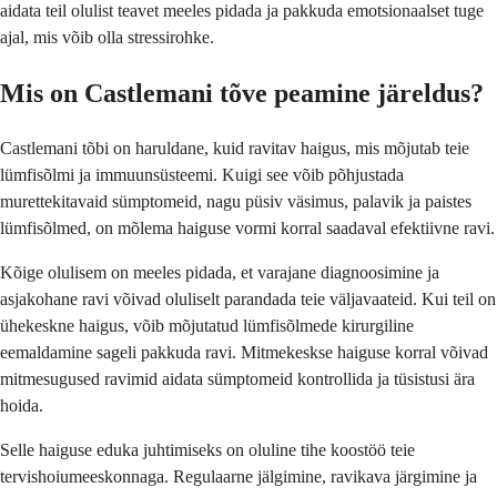
aidata teil olulist teavet meeles pidada ja pakkuda emotsionaalset tuge
ajal, mis võib olla stressirohke.
Mis on Castlemani tõve peamine järeldus?
Castlemani tõbi on haruldane, kuid ravitav haigus, mis mõjutab teie
lümfisõlmi ja immuunsüsteemi. Kuigi see võib põhjustada
murettekitavaid sümptomeid, nagu püsiv väsimus, palavik ja paistes
lümfisõlmed, on mõlema haiguse vormi korral saadaval efektiivne ravi.
Kõige olulisem on meeles pidada, et varajane diagnoosimine ja
asjakohane ravi võivad oluliselt parandada teie väljavaateid. Kui teil on
ühekeskne haigus, võib mõjutatud lümfisõlmede kirurgiline
eemaldamine sageli pakkuda ravi. Mitmekeskse haiguse korral võivad
mitmesugused ravimid aidata sümptomeid kontrollida ja tüsistusi ära
hoida.
Selle haiguse eduka juhtimiseks on oluline tihe koostöö teie
tervishoiumeeskonnaga. Regulaarne jälgimine, ravikava järgimine ja