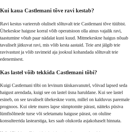
Kui kaua Castlemani tõve ravi kestab?
Ravi kestus varieerub oluliselt sõltuvalt teie Castlemani tõve tüübist.
Ühekeskse haiguse korral võib operatsioon olla ainus vajalik ravi,
taastumine võtab paar nädalat kuni kuud. Mitmekeskne haigus nõuab
tavaliselt jätkuvat ravi, mis võib kesta aastaid. Teie arst jälgib teie
ravivastust ja võib ravimeid aja jooksul kohandada sõltuvalt teie
edenemisest.
Kas lastel võib tekkida Castlemani tõbi?
Kuigi Castlemani tõbi on levinum täiskasvanutel, võivad lapsed seda
haigust arendada, kuigi see on lastel üsna haruldane. Kui see lastel
esineb, on see tavaliselt ühekeskne vorm, millel on kalduvus paremale
prognoos. Kui olete mures lapse sümptomite pärast, näiteks püsiva
lümfisõlmede turse või seletamatu haiguse pärast, on oluline
konsulteerida lastearstiga, kes saab olukorda asjakohaselt hinnata.