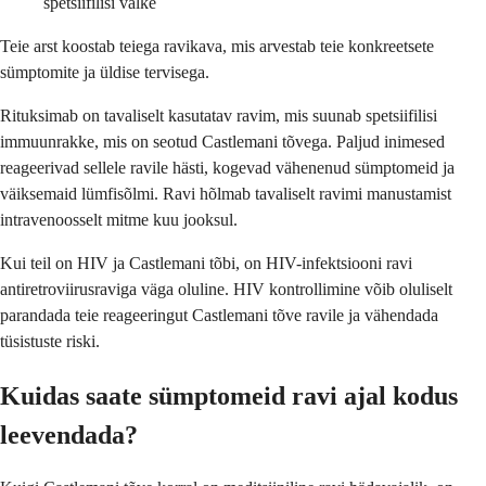
spetsiifilisi valke
Teie arst koostab teiega ravikava, mis arvestab teie konkreetsete
sümptomite ja üldise tervisega.
Rituksimab on tavaliselt kasutatav ravim, mis suunab spetsiifilisi
immuunrakke, mis on seotud Castlemani tõvega. Paljud inimesed
reageerivad sellele ravile hästi, kogevad vähenenud sümptomeid ja
väiksemaid lümfisõlmi. Ravi hõlmab tavaliselt ravimi manustamist
intravenoosselt mitme kuu jooksul.
Kui teil on HIV ja Castlemani tõbi, on HIV-infektsiooni ravi
antiretroviirusraviga väga oluline. HIV kontrollimine võib oluliselt
parandada teie reageeringut Castlemani tõve ravile ja vähendada
tüsistuste riski.
Kuidas saate sümptomeid ravi ajal kodus
leevendada?