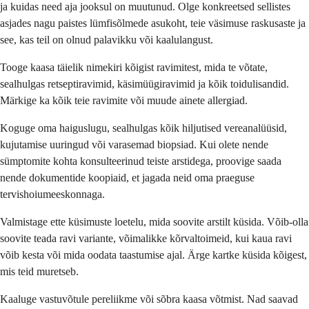
ja kuidas need aja jooksul on muutunud. Olge konkreetsed sellistes
asjades nagu paistes lümfisõlmede asukoht, teie väsimuse raskusaste ja
see, kas teil on olnud palavikku või kaalulangust.
Tooge kaasa täielik nimekiri kõigist ravimitest, mida te võtate,
sealhulgas retseptiravimid, käsimüügiravimid ja kõik toidulisandid.
Märkige ka kõik teie ravimite või muude ainete allergiad.
Koguge oma haiguslugu, sealhulgas kõik hiljutised vereanalüüsid,
kujutamise uuringud või varasemad biopsiad. Kui olete nende
sümptomite kohta konsulteerinud teiste arstidega, proovige saada
nende dokumentide koopiaid, et jagada neid oma praeguse
tervishoiumeeskonnaga.
Valmistage ette küsimuste loetelu, mida soovite arstilt küsida. Võib-olla
soovite teada ravi variante, võimalikke kõrvaltoimeid, kui kaua ravi
võib kesta või mida oodata taastumise ajal. Ärge kartke küsida kõigest,
mis teid muretseb.
Kaaluge vastuvõtule pereliikme või sõbra kaasa võtmist. Nad saavad