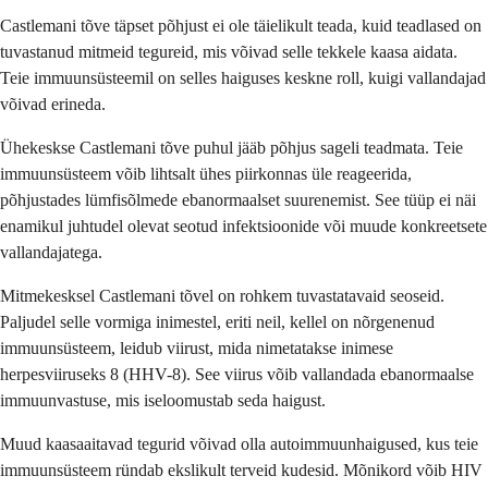
Castlemani tõve täpset põhjust ei ole täielikult teada, kuid teadlased on
tuvastanud mitmeid tegureid, mis võivad selle tekkele kaasa aidata.
Teie immuunsüsteemil on selles haiguses keskne roll, kuigi vallandajad
võivad erineda.
Ühekeskse Castlemani tõve puhul jääb põhjus sageli teadmata. Teie
immuunsüsteem võib lihtsalt ühes piirkonnas üle reageerida,
põhjustades lümfisõlmede ebanormaalset suurenemist. See tüüp ei näi
enamikul juhtudel olevat seotud infektsioonide või muude konkreetsete
vallandajatega.
Mitmekesksel Castlemani tõvel on rohkem tuvastatavaid seoseid.
Paljudel selle vormiga inimestel, eriti neil, kellel on nõrgenenud
immuunsüsteem, leidub viirust, mida nimetatakse inimese
herpesviiruseks 8 (HHV-8). See viirus võib vallandada ebanormaalse
immuunvastuse, mis iseloomustab seda haigust.
Muud kaasaaitavad tegurid võivad olla autoimmuunhaigused, kus teie
immuunsüsteem ründab ekslikult terveid kudesid. Mõnikord võib HIV