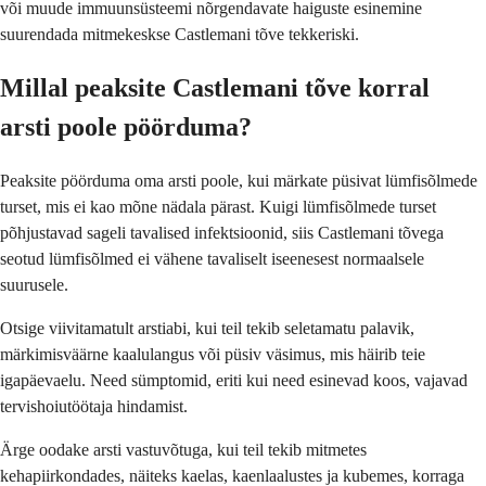
või muude immuunsüsteemi nõrgendavate haiguste esinemine
suurendada mitmekeskse Castlemani tõve tekkeriski.
Millal peaksite Castlemani tõve korral
arsti poole pöörduma?
Peaksite pöörduma oma arsti poole, kui märkate püsivat lümfisõlmede
turset, mis ei kao mõne nädala pärast. Kuigi lümfisõlmede turset
põhjustavad sageli tavalised infektsioonid, siis Castlemani tõvega
seotud lümfisõlmed ei vähene tavaliselt iseenesest normaalsele
suurusele.
Otsige viivitamatult arstiabi, kui teil tekib seletamatu palavik,
märkimisväärne kaalulangus või püsiv väsimus, mis häirib teie
igapäevaelu. Need sümptomid, eriti kui need esinevad koos, vajavad
tervishoiutöötaja hindamist.
Ärge oodake arsti vastuvõtuga, kui teil tekib mitmetes
kehapiirkondades, näiteks kaelas, kaenlaalustes ja kubemes, korraga