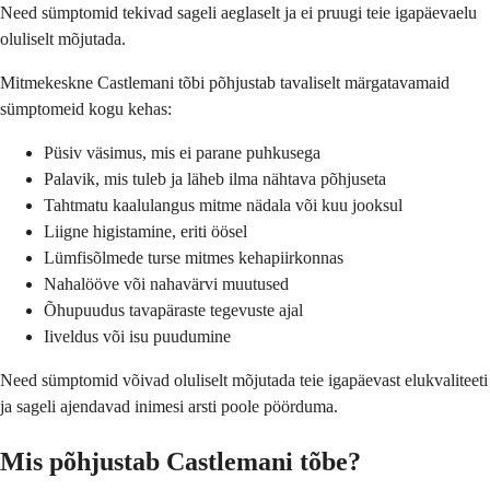
Need sümptomid tekivad sageli aeglaselt ja ei pruugi teie igapäevaelu
oluliselt mõjutada.
Mitmekeskne Castlemani tõbi põhjustab tavaliselt märgatavamaid
sümptomeid kogu kehas:
Püsiv väsimus, mis ei parane puhkusega
Palavik, mis tuleb ja läheb ilma nähtava põhjuseta
Tahtmatu kaalulangus mitme nädala või kuu jooksul
Liigne higistamine, eriti öösel
Lümfisõlmede turse mitmes kehapiirkonnas
Nahalööve või nahavärvi muutused
Õhupuudus tavapäraste tegevuste ajal
Iiveldus või isu puudumine
Need sümptomid võivad oluliselt mõjutada teie igapäevast elukvaliteeti
ja sageli ajendavad inimesi arsti poole pöörduma.
Mis põhjustab Castlemani tõbe?