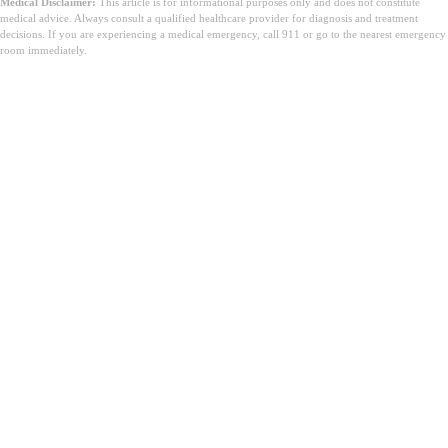
Medical Disclaimer:
This article is for informational purposes only and does not constitute
medical advice. Always consult a qualified healthcare provider for diagnosis and treatment
decisions. If you are experiencing a medical emergency, call 911 or go to the nearest emergency
room immediately.