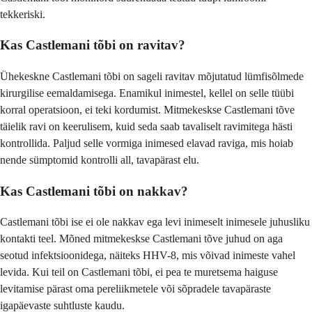
tekkeriski.
Kas Castlemani tõbi on ravitav?
Ühekeskne Castlemani tõbi on sageli ravitav mõjutatud lümfisõlmede
kirurgilise eemaldamisega. Enamikul inimestel, kellel on selle tüübi
korral operatsioon, ei teki kordumist. Mitmekeskse Castlemani tõve
täielik ravi on keerulisem, kuid seda saab tavaliselt ravimitega hästi
kontrollida. Paljud selle vormiga inimesed elavad raviga, mis hoiab
nende sümptomid kontrolli all, tavapärast elu.
Kas Castlemani tõbi on nakkav?
Castlemani tõbi ise ei ole nakkav ega levi inimeselt inimesele juhusliku
kontakti teel. Mõned mitmekeskse Castlemani tõve juhud on aga
seotud infektsioonidega, näiteks HHV-8, mis võivad inimeste vahel
levida. Kui teil on Castlemani tõbi, ei pea te muretsema haiguse
levitamise pärast oma pereliikmetele või sõpradele tavapäraste
igapäevaste suhtluste kaudu.