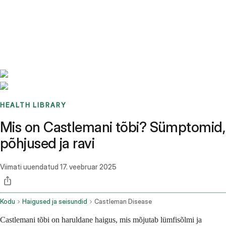
Benchmarks
Stories
FAQ
Sign up / Log in
HEALTH LIBRARY
Mis on Castlemani tõbi? Sümptomid,
põhjused ja ravi
Viimati uuendatud
17. veebruar 2025
Kodu
Haigused ja seisundid
Castleman Disease
Castlemani tõbi on haruldane haigus, mis mõjutab lümfisõlmi ja