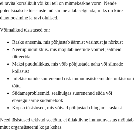
ei ravita korralikult või kui teil on mitmekeskne vorm. Nende
potentsiaalsete tüsistuste mõistmine aitab selgitada, miks on kiire
diagnoosimine ja ravi olulised.
Võimalikud tüsistused on:
Raske aneemia, mis põhjustab äärmist väsimust ja nõrkust
Neerupuudulikkus, mis mõjutab neerude võimet jäätmeid
filtreerida
Maksi puudulikkus, mis võib põhjustada naha või silmade
kollasust
Infektsioonide suurenenud risk immuunsüsteemi düsfunktsiooni
tõttu
Südameprobleemid, sealhulgas suurenenud süda või
ebaregulaarne südamelöök
Kopsu tüsistused, mis võivad põhjustada hingamisraskusi
Need tüsistused tekivad seetõttu, et üliaktiivne immuunvastus mõjutab
mitut organsüsteemi kogu kehas.