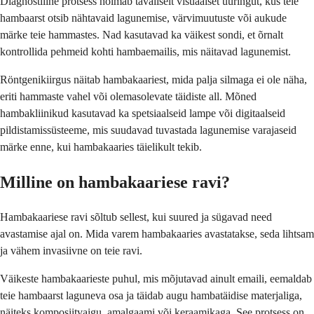
Diagnostiline protsess hõlmab tavaliselt visuaalset uuringut, kus teie
hambaarst otsib nähtavaid lagunemise, värvimuutuste või aukude
märke teie hammastes. Nad kasutavad ka väikest sondi, et õrnalt
kontrollida pehmeid kohti hambaemailis, mis näitavad lagunemist.
Röntgenikiirgus näitab hambakaariest, mida palja silmaga ei ole näha,
eriti hammaste vahel või olemasolevate täidiste all. Mõned
hambakliinikud kasutavad ka spetsiaalseid lampe või digitaalseid
pildistamissüsteeme, mis suudavad tuvastada lagunemise varajaseid
märke enne, kui hambakaaries täielikult tekib.
Milline on hambakaariese ravi?
Hambakaariese ravi sõltub sellest, kui suured ja sügavad need
avastamise ajal on. Mida varem hambakaaries avastatakse, seda lihtsam
ja vähem invasiivne on teie ravi.
Väikeste hambakaarieste puhul, mis mõjutavad ainult emaili, eemaldab
teie hambaarst laguneva osa ja täidab augu hambatäidise materjaliga,
näiteks komposiitvaigu, amalgaami või keraamikaga. See protsess on