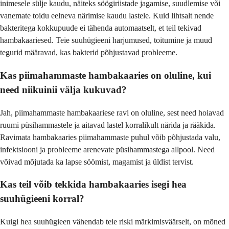
inimesele sülje kaudu, näiteks söögiriistade jagamise, suudlemise või
vanemate toidu eelneva närimise kaudu lastele. Kuid lihtsalt nende
bakteritega kokkupuude ei tähenda automaatselt, et teil tekivad
hambakaariesed. Teie suuhügieeni harjumused, toitumine ja muud
tegurid määravad, kas bakterid põhjustavad probleeme.
Kas piimahammaste hambakaaries on oluline, kui
need niikuinii välja kukuvad?
Jah, piimahammaste hambakaariese ravi on oluline, sest need hoiavad
ruumi püsihammastele ja aitavad lastel korralikult närida ja rääkida.
Ravimata hambakaaries piimahammaste puhul võib põhjustada valu,
infektsiooni ja probleeme arenevate püsihammastega allpool. Need
võivad mõjutada ka lapse söömist, magamist ja üldist tervist.
Kas teil võib tekkida hambakaaries isegi hea
suuhügieeni korral?
Kuigi hea suuhügieen vähendab teie riski märkimisväärselt, on mõned