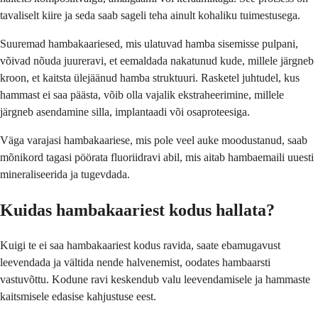
tavaliselt kiire ja seda saab sageli teha ainult kohaliku tuimestusega.
Suuremad hambakaariesed, mis ulatuvad hamba sisemisse pulpani,
võivad nõuda juureravi, et eemaldada nakatunud kude, millele järgneb
kroon, et kaitsta ülejäänud hamba struktuuri. Rasketel juhtudel, kus
hammast ei saa päästa, võib olla vajalik ekstraheerimine, millele
järgneb asendamine silla, implantaadi või osaproteesiga.
Väga varajasi hambakaariese, mis pole veel auke moodustanud, saab
mõnikord tagasi pöörata fluoriidravi abil, mis aitab hambaemaili uuesti
mineraliseerida ja tugevdada.
Kuidas hambakaariest kodus hallata?
Kuigi te ei saa hambakaariest kodus ravida, saate ebamugavust
leevendada ja vältida nende halvenemist, oodates hambaarsti
vastuvõttu. Kodune ravi keskendub valu leevendamisele ja hammaste
kaitsmisele edasise kahjustuse eest.