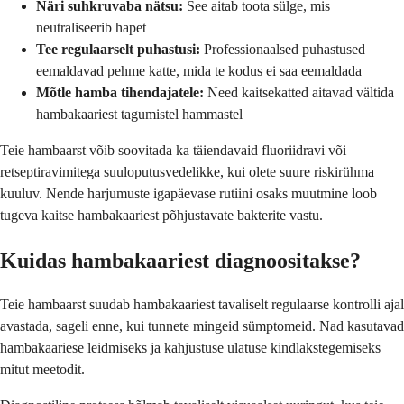
Näri suhkruvaba nätsu:
See aitab toota sülge, mis
neutraliseerib hapet
Tee regulaarselt puhastusi:
Professionaalsed puhastused
eemaldavad pehme katte, mida te kodus ei saa eemaldada
Mõtle hamba tihendajatele:
Need kaitsekatted aitavad vältida
hambakaariest tagumistel hammastel
Teie hambaarst võib soovitada ka täiendavaid fluoriidravi või
retseptiravimitega suuloputusvedelikke, kui olete suure riskirühma
kuuluv. Nende harjumuste igapäevase rutiini osaks muutmine loob
tugeva kaitse hambakaariest põhjustavate bakterite vastu.
Kuidas hambakaariest diagnoositakse?
Teie hambaarst suudab hambakaariest tavaliselt regulaarse kontrolli ajal
avastada, sageli enne, kui tunnete mingeid sümptomeid. Nad kasutavad
hambakaariese leidmiseks ja kahjustuse ulatuse kindlakstegemiseks
mitut meetodit.