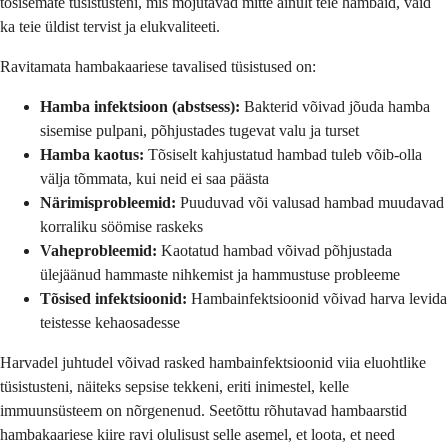
tõsisemate tüsistusteni, mis mõjutavad mitte ainult teie hambaid, vaid
ka teie üldist tervist ja elukvaliteeti.
Ravitamata hambakaariese tavalised tüsistused on:
Hamba infektsioon (abstsess):
Bakterid võivad jõuda hamba
sisemise pulpani, põhjustades tugevat valu ja turset
Hamba kaotus:
Tõsiselt kahjustatud hambad tuleb võib-olla
välja tõmmata, kui neid ei saa päästa
Närimisprobleemid:
Puuduvad või valusad hambad muudavad
korraliku söömise raskeks
Vaheprobleemid:
Kaotatud hambad võivad põhjustada
ülejäänud hammaste nihkemist ja hammustuse probleeme
Tõsised infektsioonid:
Hambainfektsioonid võivad harva levida
teistesse kehaosadesse
Harvadel juhtudel võivad rasked hambainfektsioonid viia eluohtlike
tüsistusteni, näiteks sepsise tekkeni, eriti inimestel, kelle
immuunsüsteem on nõrgenenud. Seetõttu rõhutavad hambaarstid
hambakaariese kiire ravi olulisust selle asemel, et loota, et need