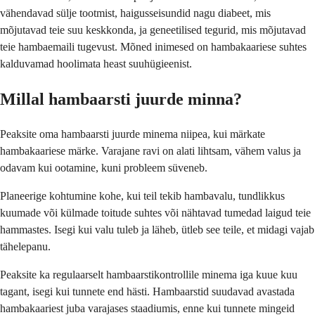
vähendavad sülje tootmist, haigusseisundid nagu diabeet, mis
mõjutavad teie suu keskkonda, ja geneetilised tegurid, mis mõjutavad
teie hambaemaili tugevust. Mõned inimesed on hambakaariese suhtes
kalduvamad hoolimata heast suuhügieenist.
Millal hambaarsti juurde minna?
Peaksite oma hambaarsti juurde minema niipea, kui märkate
hambakaariese märke. Varajane ravi on alati lihtsam, vähem valus ja
odavam kui ootamine, kuni probleem süveneb.
Planeerige kohtumine kohe, kui teil tekib hambavalu, tundlikkus
kuumade või külmade toitude suhtes või nähtavad tumedad laigud teie
hammastes. Isegi kui valu tuleb ja läheb, ütleb see teile, et midagi vajab
tähelepanu.
Peaksite ka regulaarselt hambaarstikontrollile minema iga kuue kuu
tagant, isegi kui tunnete end hästi. Hambaarstid suudavad avastada
hambakaariest juba varajases staadiumis, enne kui tunnete mingeid