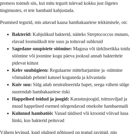
protsess toimub siis, kui mitu tegurit tulevad kokku just õigetes
tingimustes, et teie hambaid kahjustada.
Peamised tegurid, mis aitavad kaasa hambakaariese tekkimisele, on:
Bakterid:
Kahjulikud bakterid, näiteks Streptococcus mutans,
elavad loomulikult teie suus ja toituvad suhkruid
Sagedane suupistete söömine:
Magusa või tärkliserikka toidu
söömine või joomine kogu päeva jooksul annab bakteritele
pidevat kütust
Kehv suuhügieen:
Regulaarne mitteharjamine ja -niitmine
võimaldab pehmel katusel koguneda ja kõvastuda
Kuiv suu:
Sülg aitab neutraliseerida hapet, seega vähem sülge
suurendab hambakaariese riski
Happelised toidud ja joogid:
Karastusjoogid, tsitrusviljad ja
muud happelised esemed nõrgendavad otsekohe hambaemaili
Kulunud hambatöö:
Vanad täidised või kroonid võivad luua
lünki, kus bakterid peituvad
Vähem levinud, kuid olulised põhjused on teatud ravimid, mis