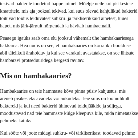
tekivad bakterite toodetud happe toimel. Mõelge neile kui pisikestele
kraatritele, mis aja jooksul tekivad, kui suus olevad kahjulikud bakterid
toituvad toidus leiduvatest suhkru- ja tärkliserikkaid ainetest, luues
hapet, mis järk-järgult nõrgendab ja hävitab hambaemaili.
Peaaegu igaüks saab oma elu jooksul vähemalt ühe hambakaariesega
hakkama. Hea uudis on see, et hambakaaries on korraliku hoolduse
abil täielikult ärahoidav ja kui see varakult avastatakse, on see lihtsate
hambaravi protseduuridega kergesti ravitav.
Mis on hambakaaries?
Hambakaaries on teie hammaste kõva pinna püsiv kahjustus, mis
areneb pisikesteks avadeks või aukudeks. Teie suus on loomulikult
baktereid ja kui need bakterid ühinevad toidujääkide ja süljega,
moodustavad nad teie hammaste külge kleepuva kile, mida nimetatakse
pehmeks katuks.
Kui sööte või joote midagi suhkru- või tärkliserikast, toodavad pehme