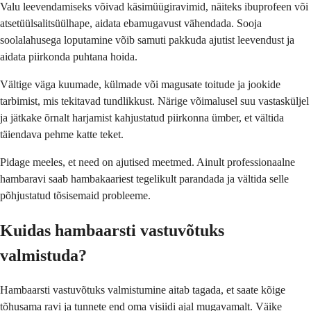
Valu leevendamiseks võivad käsimüügiravimid, näiteks ibuprofeen või
atsetüülsalitsüülhape, aidata ebamugavust vähendada. Sooja
soolalahusega loputamine võib samuti pakkuda ajutist leevendust ja
aidata piirkonda puhtana hoida.
Vältige väga kuumade, külmade või magusate toitude ja jookide
tarbimist, mis tekitavad tundlikkust. Närige võimalusel suu vastasküljel
ja jätkake õrnalt harjamist kahjustatud piirkonna ümber, et vältida
täiendava pehme katte teket.
Pidage meeles, et need on ajutised meetmed. Ainult professionaalne
hambaravi saab hambakaariest tegelikult parandada ja vältida selle
põhjustatud tõsisemaid probleeme.
Kuidas hambaarsti vastuvõtuks
valmistuda?
Hambaarsti vastuvõtuks valmistumine aitab tagada, et saate kõige
tõhusama ravi ja tunnete end oma visiidi ajal mugavamalt. Väike