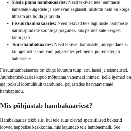
Sileda pinna hambakaaries:
Need tekivad teie hammaste
lamedate külgedele ja arenevad aeglaselt, mistõttu neid on kõige
lihtsam ära hoida ja ravida
Fissuurhambakaaries:
Need tekivad teie tagumiste hammaste
närimispindade soonte ja pragudes, kus pehme kate kergesti
kinni jääb
Juurehambakaaries:
Need tekivad hammaste juurepindadele,
kui igemed taanduvad, paljastades pehmema juurematerjali
bakteritele
Fissuurhambakaaries on kõige levinum tüüp, eriti lastel ja teismelistel.
Juurehambakaaries kipub mõjutama vanemaid inimesi, kelle igemed on
aja jooksul loomulikult taandunud, paljastades haavatavamaid
hambapindu.
Mis põhjustab hambakaariest?
Hambakaaries tekib siis, kui teie suus olevad spetsiifilised bakterid
loovad happelise keskkonna, mis lagundab teie hambaemaili. See