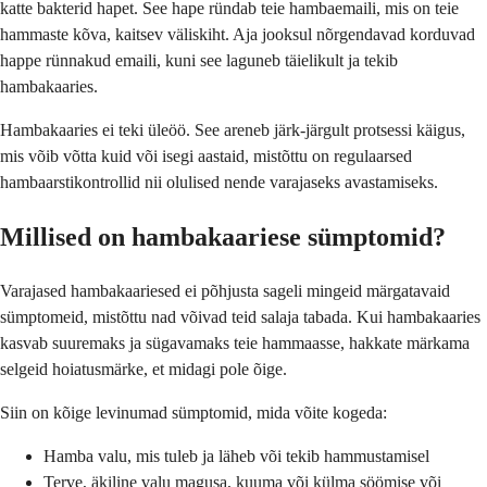
katte bakterid hapet. See hape ründab teie hambaemaili, mis on teie
hammaste kõva, kaitsev väliskiht. Aja jooksul nõrgendavad korduvad
happe rünnakud emaili, kuni see laguneb täielikult ja tekib
hambakaaries.
Hambakaaries ei teki üleöö. See areneb järk-järgult protsessi käigus,
mis võib võtta kuid või isegi aastaid, mistõttu on regulaarsed
hambaarstikontrollid nii olulised nende varajaseks avastamiseks.
Millised on hambakaariese sümptomid?
Varajased hambakaariesed ei põhjusta sageli mingeid märgatavaid
sümptomeid, mistõttu nad võivad teid salaja tabada. Kui hambakaaries
kasvab suuremaks ja sügavamaks teie hammaasse, hakkate märkama
selgeid hoiatusmärke, et midagi pole õige.
Siin on kõige levinumad sümptomid, mida võite kogeda:
Hamba valu, mis tuleb ja läheb või tekib hammustamisel
Terve, äkiline valu magusa, kuuma või külma söömise või