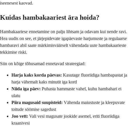
iseenesest kaovad.
Kuidas hambakaariest ära hoida?
Hambakaariese ennetamine on palju lihtsam ja odavam kui nende ravi.
Hea uudis on see, et järjepidevate igapäevaste harjumuste ja regulaarse
hambaravi abil saate märkimisväärselt vähendada uute hambakaarieste
tekkimise riski.
Siin on kõige tõhusamad ennetavad strateegiad:
Harja kaks korda päevas:
Kasutage fluoriidiga hambapastat ja
harja vähemalt kaks minutit iga kord
Niida iga päev:
Puhasta hammaste vahel, kuhu hambahari ei
ulatu
Piira magusaid suupisteid:
Vähenda maiustuste ja kleepuvate
toitude söömise sagedust
Joo vett:
Vali vesi magusate jookide asemel, eriti fluoriidiga
kraanivesi