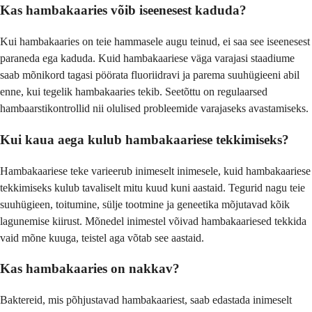
Kas hambakaaries võib iseenesest kaduda?
Kui hambakaaries on teie hammasele augu teinud, ei saa see iseenesest
paraneda ega kaduda. Kuid hambakaariese väga varajasi staadiume
saab mõnikord tagasi pöörata fluoriidravi ja parema suuhügieeni abil
enne, kui tegelik hambakaaries tekib. Seetõttu on regulaarsed
hambaarstikontrollid nii olulised probleemide varajaseks avastamiseks.
Kui kaua aega kulub hambakaariese tekkimiseks?
Hambakaariese teke varieerub inimeselt inimesele, kuid hambakaariese
tekkimiseks kulub tavaliselt mitu kuud kuni aastaid. Tegurid nagu teie
suuhügieen, toitumine, sülje tootmine ja geneetika mõjutavad kõik
lagunemise kiirust. Mõnedel inimestel võivad hambakaariesed tekkida
vaid mõne kuuga, teistel aga võtab see aastaid.
Kas hambakaaries on nakkav?
Baktereid, mis põhjustavad hambakaariest, saab edastada inimeselt