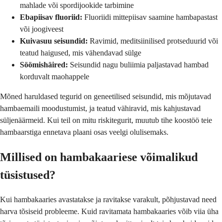
mahlade või spordijookide tarbimine
Ebapiisav fluoriid:
Fluoriidi mittepiisav saamine hambapastast
või joogiveest
Kuivasuu seisundid:
Ravimid, meditsiinilised protseduurid või
teatud haigused, mis vähendavad sülge
Söömishäired:
Seisundid nagu buliimia paljastavad hambad
korduvalt maohappele
Mõned haruldased tegurid on geneetilised seisundid, mis mõjutavad
hambaemaili moodustumist, ja teatud vähiravid, mis kahjustavad
süljenäärmeid. Kui teil on mitu riskitegurit, muutub tihe koostöö teie
hambaarstiga ennetava plaani osas veelgi olulisemaks.
Millised on hambakaariese võimalikud
tüsistused?
Kui hambakaaries avastatakse ja ravitakse varakult, põhjustavad need
harva tõsiseid probleeme. Kuid ravitamata hambakaaries võib viia üha