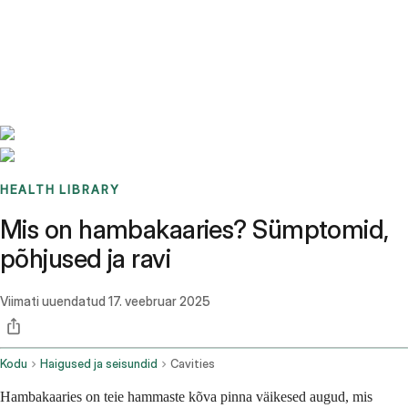
Benchmarks
Stories
FAQ
Sign up / Log in
HEALTH LIBRARY
Mis on hambakaaries? Sümptomid,
põhjused ja ravi
Viimati uuendatud
17. veebruar 2025
Kodu
Haigused ja seisundid
Cavities
Hambakaaries on teie hammaste kõva pinna väikesed augud, mis