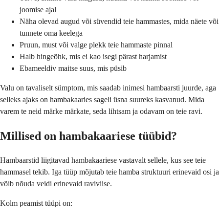
joomise ajal
Näha olevad augud või süvendid teie hammastes, mida näete või
tunnete oma keelega
Pruun, must või valge plekk teie hammaste pinnal
Halb hingeõhk, mis ei kao isegi pärast harjamist
Ebameeldiv maitse suus, mis püsib
Valu on tavaliselt sümptom, mis saadab inimesi hambaarsti juurde, aga
selleks ajaks on hambakaaries sageli üsna suureks kasvanud. Mida
varem te neid märke märkate, seda lihtsam ja odavam on teie ravi.
Millised on hambakaariese tüübid?
Hambaarstid liigitavad hambakaariese vastavalt sellele, kus see teie
hammasel tekib. Iga tüüp mõjutab teie hamba struktuuri erinevaid osi ja
võib nõuda veidi erinevaid raviviise.
Kolm peamist tüüpi on: