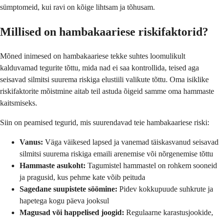
sümptomeid, kui ravi on kõige lihtsam ja tõhusam.
Millised on hambakaariese riskifaktorid?
Mõned inimesed on hambakaariese tekke suhtes loomulikult
kalduvamad tegurite tõttu, mida nad ei saa kontrollida, teised aga
seisavad silmitsi suurema riskiga elustiili valikute tõttu. Oma isiklike
riskifaktorite mõistmine aitab teil astuda õigeid samme oma hammaste
kaitsmiseks.
Siin on peamised tegurid, mis suurendavad teie hambakaariese riski:
Vanus:
Väga väikesed lapsed ja vanemad täiskasvanud seisavad
silmitsi suurema riskiga emaili arenemise või nõrgenemise tõttu
Hammaste asukoht:
Tagumistel hammastel on rohkem sooneid
ja pragusid, kus pehme kate võib peituda
Sagedane suupistete söömine:
Pidev kokkupuude suhkrute ja
hapetega kogu päeva jooksul
Magusad või happelised joogid:
Regulaarne karastusjookide,