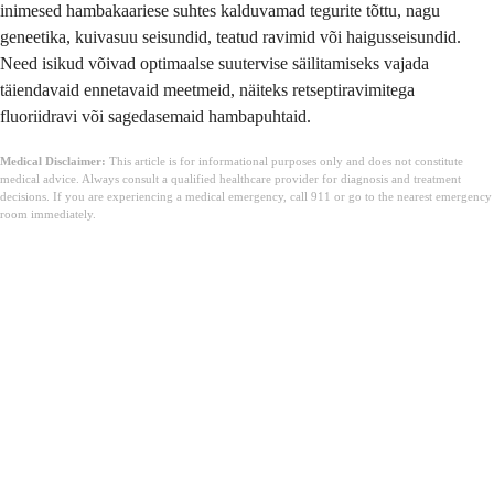
inimesed hambakaariese suhtes kalduvamad tegurite tõttu, nagu
geneetika, kuivasuu seisundid, teatud ravimid või haigusseisundid.
Need isikud võivad optimaalse suutervise säilitamiseks vajada
täiendavaid ennetavaid meetmeid, näiteks retseptiravimitega
fluoriidravi või sagedasemaid hambapuhtaid.
Medical Disclaimer:
This article is for informational purposes only and does not constitute
medical advice. Always consult a qualified healthcare provider for diagnosis and treatment
decisions. If you are experiencing a medical emergency, call 911 or go to the nearest emergency
room immediately.