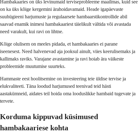
Hambakaaries on üks levinumaid terviseprobleeme maailmas, kuid see
on ka üks kõige kergemini ärahoidavamaid. Heade igapäevaste
suuhügieeni harjumuste ja regulaarsete hambaarstikontrollide abil
saavad enamik inimesi hambakaariest täielikult vältida või avastada
need varakult, kui ravi on lihtne.
Kõige olulisem on meeles pidada, et hambakaaries ei parane
iseenesest. Need halvenevad aja jooksul ainult, viies keerulisemaks ja
kallimaks raviks. Varajane avastamine ja ravi hoiab ära väikeste
probleemide muutumise suurteks.
Hammaste eest hoolitsemine on investeering teie üldise tervise ja
elukvaliteeti. Täna loodud harjumused teenivad teid hästi
aastakümneid, aidates teil hoida oma looduslikke hambaid tugevate ja
tervete.
Korduma kippuvad küsimused
hambakaariese kohta