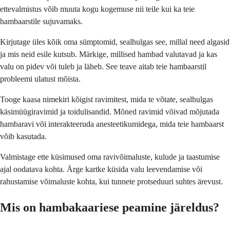
ettevalmistus võib muuta kogu kogemuse nii teile kui ka teie
hambaarstile sujuvamaks.
Kirjutage üles kõik oma sümptomid, sealhulgas see, millal need algasid
ja mis neid esile kutsub. Märkige, millised hambad valutavad ja kas
valu on pidev või tuleb ja läheb. See teave aitab teie hambaarstil
probleemi ulatust mõista.
Tooge kaasa nimekiri kõigist ravimitest, mida te võtate, sealhulgas
käsimüügiravimid ja toidulisandid. Mõned ravimid võivad mõjutada
hambaravi või interakteeruda anesteetikumidega, mida teie hambaarst
võib kasutada.
Valmistage ette küsimused oma ravivõimaluste, kulude ja taastumise
ajal oodatava kohta. Ärge kartke küsida valu leevendamise või
rahustamise võimaluste kohta, kui tunnete protseduuri suhtes ärevust.
Mis on hambakaariese peamine järeldus?