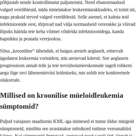
põhjustab nende kontrollimatut paljunemist. Need ebanormaalsed
valged vereliblesid, mida nimetatakse leukeemiarakkudeks, ei toimi nii,
nagu peaksid terved valged vereliblesid. Selle asemel, et kaitsta teid
infektsioonide eest, tõrjuvad nad välja normaalseid vererakke ja võivad
lõpuks häirida teie keha võimet võidelda infektsioonidega, kanda
hapnikku ja peatada verejooksu.
Sõna „krooniline“ tähendab, et haigus areneb aeglaselt, erinevalt
ägedatest leukeemia vormidest, mis arenevad kiiresti. See aeglasem
progressioon annab teile ja teie tervishoiumeeskonnale sageli rohkem
aega õige ravi lähenemisviisi leidmiseks, mis sobib teie konkreetsele
olukorrale.
Millised on kroonilise müeloidleukemia
sümptomid?
Paljud varajases staadiumis KML-iga inimesed ei tunne üldse mingeid
sümptomeid, mistõttu see avastatakse mõnikord rutiinse vereanalüüsi
käigus. Kui sümptomid ilmnevad, arenevad need sageli järk-järgult ja