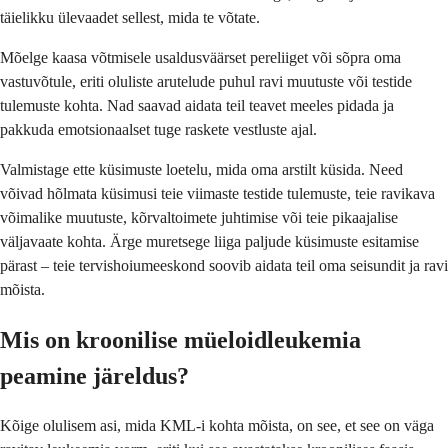
täielikku ülevaadet sellest, mida te võtate.
Mõelge kaasa võtmisele usaldusväärset pereliiget või sõpra oma
vastuvõtule, eriti oluliste arutelude puhul ravi muutuste või testide
tulemuste kohta. Nad saavad aidata teil teavet meeles pidada ja
pakkuda emotsionaalset tuge raskete vestluste ajal.
Valmistage ette küsimuste loetelu, mida oma arstilt küsida. Need
võivad hõlmata küsimusi teie viimaste testide tulemuste, teie ravikava
võimalike muutuste, kõrvaltoimete juhtimise või teie pikaajalise
väljavaate kohta. Ärge muretsege liiga paljude küsimuste esitamise
pärast – teie tervishoiumeeskond soovib aidata teil oma seisundit ja ravi
mõista.
Mis on kroonilise müeloidleukemia
peamine järeldus?
Kõige olulisem asi, mida KML-i kohta mõista, on see, et see on väga