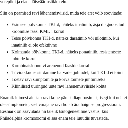
verepildi ja elada täisväärtuslikku elu.
Siin on peamised ravi lähenemisviisid, mida teie arst võib soovitada:
Esimese põlvkonna TKI-d, näiteks imatiniib, äsja diagnoositud
kroonilise faasi KML-i korral
Teise põlvkonna TKI-d, näiteks dasatiniib või nilotiniib, kui
imatiniib ei ole efektiivne
Kolmanda põlvkonna TKI-d, näiteks ponatiniib, resistentsete
juhtude korral
Kombinatsioonravi arenenud faaside korral
Tüvirakkudes siirdamine harvadel juhtudel, kui TKI-d ei toimi
Toetav ravi sümptomite ja kõrvaltoimete juhtimiseks
Kliinilised uuringud uute ravi lähenemisviiside kohta
Enamik inimesi alustab ravi kohe pärast diagnoosimist, isegi kui neil ei
ole sümptomeid, sest varajane ravi hoiab ära haiguse progressiooni.
Eesmärk on saavutada nn täielik tsütogeneetiline vastus, kus
Philadelphia kromosoomi ei saa enam teie luuüdis tuvastada.