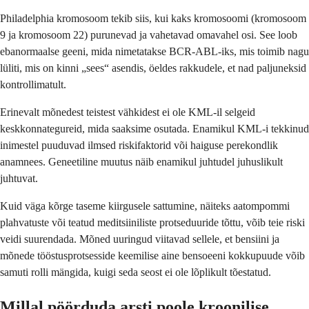
Philadelphia kromosoom tekib siis, kui kaks kromosoomi (kromosoom
9 ja kromosoom 22) purunevad ja vahetavad omavahel osi. See loob
ebanormaalse geeni, mida nimetatakse BCR-ABL-iks, mis toimib nagu
lüliti, mis on kinni „sees“ asendis, öeldes rakkudele, et nad paljuneksid
kontrollimatult.
Erinevalt mõnedest teistest vähkidest ei ole KML-il selgeid
keskkonnategureid, mida saaksime osutada. Enamikul KML-i tekkinud
inimestel puuduvad ilmsed riskifaktorid või haiguse perekondlik
anamnees. Geneetiline muutus näib enamikul juhtudel juhuslikult
juhtuvat.
Kuid väga kõrge taseme kiirgusele sattumine, näiteks aatompommi
plahvatuste või teatud meditsiiniliste protseduuride tõttu, võib teie riski
veidi suurendada. Mõned uuringud viitavad sellele, et bensiini ja
mõnede tööstusprotsesside keemilise aine bensoeeni kokkupuude võib
samuti rolli mängida, kuigi seda seost ei ole lõplikult tõestatud.
Millal pöörduda arsti poole kroonilise