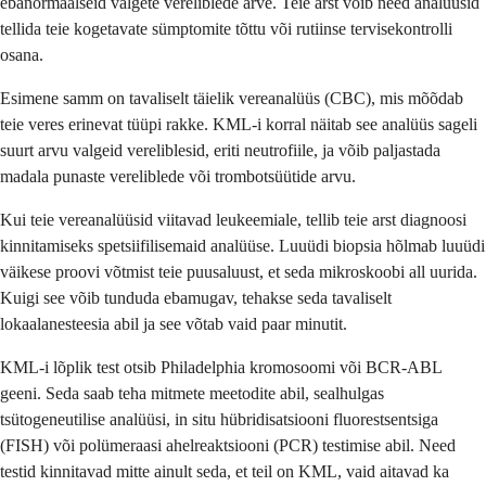
ebanormaalseid valgete vereliblede arve. Teie arst võib need analüüsid
tellida teie kogetavate sümptomite tõttu või rutiinse tervisekontrolli
osana.
Esimene samm on tavaliselt täielik vereanalüüs (CBC), mis mõõdab
teie veres erinevat tüüpi rakke. KML-i korral näitab see analüüs sageli
suurt arvu valgeid vereliblesid, eriti neutrofiile, ja võib paljastada
madala punaste vereliblede või trombotsüütide arvu.
Kui teie vereanalüüsid viitavad leukeemiale, tellib teie arst diagnoosi
kinnitamiseks spetsiifilisemaid analüüse. Luuüdi biopsia hõlmab luuüdi
väikese proovi võtmist teie puusaluust, et seda mikroskoobi all uurida.
Kuigi see võib tunduda ebamugav, tehakse seda tavaliselt
lokaalanesteesia abil ja see võtab vaid paar minutit.
KML-i lõplik test otsib Philadelphia kromosoomi või BCR-ABL
geeni. Seda saab teha mitmete meetodite abil, sealhulgas
tsütogeneutilise analüüsi, in situ hübridisatsiooni fluorestsentsiga
(FISH) või polümeraasi ahelreaktsiooni (PCR) testimise abil. Need
testid kinnitavad mitte ainult seda, et teil on KML, vaid aitavad ka