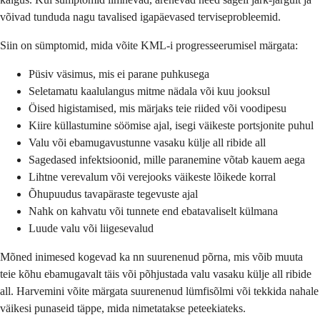
võivad tunduda nagu tavalised igapäevased terviseprobleemid.
Siin on sümptomid, mida võite KML-i progresseerumisel märgata:
Püsiv väsimus, mis ei parane puhkusega
Seletamatu kaalulangus mitme nädala või kuu jooksul
Öised higistamised, mis märjaks teie riided või voodipesu
Kiire küllastumine söömise ajal, isegi väikeste portsjonite puhul
Valu või ebamugavustunne vasaku külje all ribide all
Sagedased infektsioonid, mille paranemine võtab kauem aega
Lihtne verevalum või verejooks väikeste lõikede korral
Õhupuudus tavapäraste tegevuste ajal
Nahk on kahvatu või tunnete end ebatavaliselt külmana
Luude valu või liigesevalud
Mõned inimesed kogevad ka nn suurenenud põrna, mis võib muuta
teie kõhu ebamugavalt täis või põhjustada valu vasaku külje all ribide
all. Harvemini võite märgata suurenenud lümfisõlmi või tekkida nahale
väikesi punaseid täppe, mida nimetatakse peteekiateks.