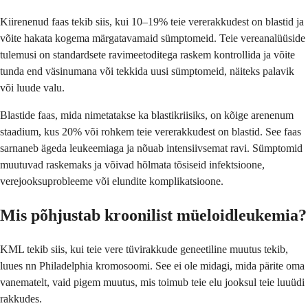
Kiirenenud faas tekib siis, kui 10–19% teie vererakkudest on blastid ja
võite hakata kogema märgatavamaid sümptomeid. Teie vereanalüüside
tulemusi on standardsete ravimeetoditega raskem kontrollida ja võite
tunda end väsinumana või tekkida uusi sümptomeid, näiteks palavik
või luude valu.
Blastide faas, mida nimetatakse ka blastikriisiks, on kõige arenenum
staadium, kus 20% või rohkem teie vererakkudest on blastid. See faas
sarnaneb ägeda leukeemiaga ja nõuab intensiivsemat ravi. Sümptomid
muutuvad raskemaks ja võivad hõlmata tõsiseid infektsioone,
verejooksuprobleeme või elundite komplikatsioone.
Mis põhjustab kroonilist müeloidleukemia?
KML tekib siis, kui teie vere tüvirakkude geneetiline muutus tekib,
luues nn Philadelphia kromosoomi. See ei ole midagi, mida pärite oma
vanematelt, vaid pigem muutus, mis toimub teie elu jooksul teie luuüdi
rakkudes.