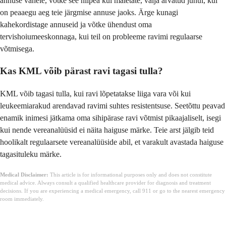
annuse vahele, võtke see niipea kui mäletate, välja arvatud juhul, kui
on peaaegu aeg teie järgmise annuse jaoks. Ärge kunagi
kahekordistage annuseid ja võtke ühendust oma
tervishoiumeeskonnaga, kui teil on probleeme ravimi regulaarse
võtmisega.
Kas KML võib pärast ravi tagasi tulla?
KML võib tagasi tulla, kui ravi lõpetatakse liiga vara või kui
leukeemiarakud arendavad ravimi suhtes resistentsuse. Seetõttu peavad
enamik inimesi jätkama oma sihipärase ravi võtmist pikaajaliselt, isegi
kui nende vereanalüüsid ei näita haiguse märke. Teie arst jälgib teid
hoolikalt regulaarsete vereanalüüside abil, et varakult avastada haiguse
tagasituleku märke.
Medical Disclaimer:
This article is for informational purposes only and does not constitute
medical advice. Always consult a qualified healthcare provider for diagnosis and treatment
decisions. If you are experiencing a medical emergency, call 911 or go to the nearest emergency
room immediately.