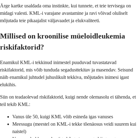
Ärge kartke usaldada oma instinkte, kui tunnete, et teie tervisega on
midagi valesti. KML-i varajane avastamine ja ravi võivad oluliselt
mõjutada teie pikaajalist väljavaadet ja elukvaliteeti.
Millised on kroonilise müeloidleukemia
riskifaktorid?
Enamikul KML-i tekkinud inimestel puuduvad tuvastatavad
riskifaktorid, mis võib tunduda segadusttekitav ja masendav. Seisund
näib enamikul juhtudel juhuslikult tekkiva, mõjutades inimesi igast
elukihis.
Siin on teadaolevad riskifaktorid, kuigi nende olemasolu ei tähenda, et
teil tekib KML:
Vanus üle 50, kuigi KML võib esineda igas vanuses
Meessugu (meestel on KML-i tekke tõenäosus veidi suurem kui
naistel)