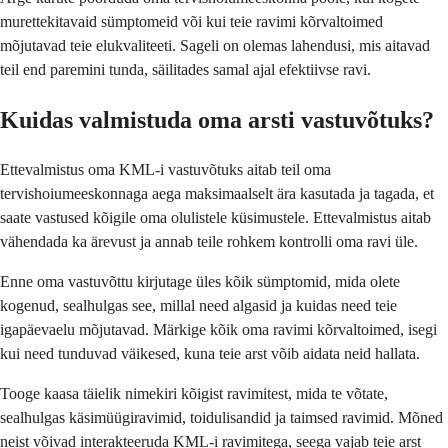
murettekitavaid sümptomeid või kui teie ravimi kõrvaltoimed
mõjutavad teie elukvaliteeti. Sageli on olemas lahendusi, mis aitavad
teil end paremini tunda, säilitades samal ajal efektiivse ravi.
Kuidas valmistuda oma arsti vastuvõtuks?
Ettevalmistus oma KML-i vastuvõtuks aitab teil oma
tervishoiumeeskonnaga aega maksimaalselt ära kasutada ja tagada, et
saate vastused kõigile oma olulistele küsimustele. Ettevalmistus aitab
vähendada ka ärevust ja annab teile rohkem kontrolli oma ravi üle.
Enne oma vastuvõttu kirjutage üles kõik sümptomid, mida olete
kogenud, sealhulgas see, millal need algasid ja kuidas need teie
igapäevaelu mõjutavad. Märkige kõik oma ravimi kõrvaltoimed, isegi
kui need tunduvad väikesed, kuna teie arst võib aidata neid hallata.
Tooge kaasa täielik nimekiri kõigist ravimitest, mida te võtate,
sealhulgas käsimüügiravimid, toidulisandid ja taimsed ravimid. Mõned
neist võivad interakteeruda KML-i ravimitega, seega vajab teie arst