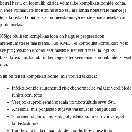
korral hästi, on loomulik küsida võimalike komplikatsioonide kohta.
Nende võimaluste mõistmine aitab teil ära tunda hoiatavaid märke ja
teha koostööd oma tervishoiumeeskonnaga nende ennetamiseks või
juhtimiseks.
Kõige olulisem komplikatsioon on haiguse progressioon
arenenumatesse faasidesse. Kui KML-i ei kontrollita korralikult, võib
see progressioon kroonilisest faasist kiirenenud faasi ja lõpuks
blastikriisi, mis käitub rohkem ägeda leukeemiana ja nõuab intensiivset
ravi.
Siin on teised komplikatsioonid, mis võivad tekkida:
Infektsioonide suurenenud risk ebanormaalse valgete vereliblede
funktsiooni tõttu
Verejooksuprobleemid madala trombotsüütide arvu tõttu
Aneemia, mis põhjustab tugevat väsimust ja õhupuudust
Suurenenud põrn, mis võib põhjustada kõhuvalu või varajast
küllastustunnet
Luude valu leukeemiarakkude luuüdis hõivamise tõttu