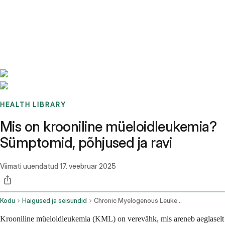
Benchmarks
Stories
FAQ
Sign up / Log in
HEALTH LIBRARY
Mis on krooniline müeloidleukemia?
Sümptomid, põhjused ja ravi
Viimati uuendatud
17. veebruar 2025
Kodu
Haigused ja seisundid
Chronic Myelogenous Leukemia
Krooniline müeloidleukemia (KML) on verevähk, mis areneb aeglaselt