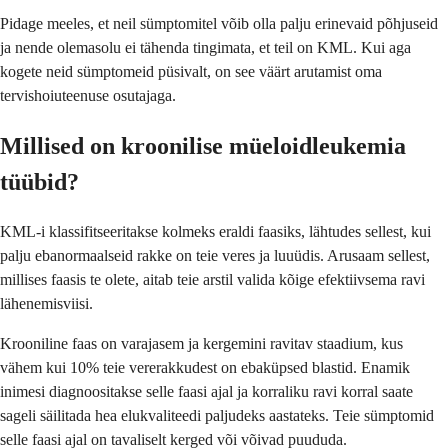
Pidage meeles, et neil sümptomitel võib olla palju erinevaid põhjuseid
ja nende olemasolu ei tähenda tingimata, et teil on KML. Kui aga
kogete neid sümptomeid püsivalt, on see väärt arutamist oma
tervishoiuteenuse osutajaga.
Millised on kroonilise müeloidleukemia
tüübid?
KML-i klassifitseeritakse kolmeks eraldi faasiks, lähtudes sellest, kui
palju ebanormaalseid rakke on teie veres ja luuüdis. Arusaam sellest,
millises faasis te olete, aitab teie arstil valida kõige efektiivsema ravi
lähenemisviisi.
Krooniline faas on varajasem ja kergemini ravitav staadium, kus
vähem kui 10% teie vererakkudest on ebaküpsed blastid. Enamik
inimesi diagnoositakse selle faasi ajal ja korraliku ravi korral saate
sageli säilitada hea elukvaliteedi paljudeks aastateks. Teie sümptomid
selle faasi ajal on tavaliselt kerged või võivad puududa.