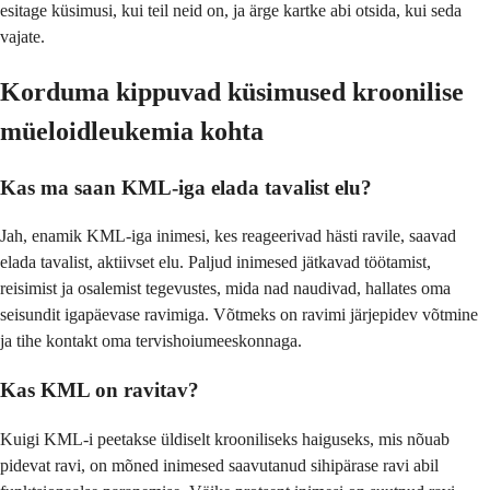
esitage küsimusi, kui teil neid on, ja ärge kartke abi otsida, kui seda
vajate.
Korduma kippuvad küsimused kroonilise
müeloidleukemia kohta
Kas ma saan KML-iga elada tavalist elu?
Jah, enamik KML-iga inimesi, kes reageerivad hästi ravile, saavad
elada tavalist, aktiivset elu. Paljud inimesed jätkavad töötamist,
reisimist ja osalemist tegevustes, mida nad naudivad, hallates oma
seisundit igapäevase ravimiga. Võtmeks on ravimi järjepidev võtmine
ja tihe kontakt oma tervishoiumeeskonnaga.
Kas KML on ravitav?
Kuigi KML-i peetakse üldiselt krooniliseks haiguseks, mis nõuab
pidevat ravi, on mõned inimesed saavutanud sihipärase ravi abil