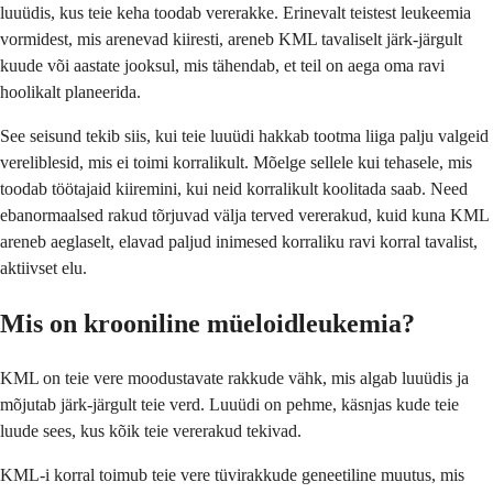
luuüdis, kus teie keha toodab vererakke. Erinevalt teistest leukeemia
vormidest, mis arenevad kiiresti, areneb KML tavaliselt järk-järgult
kuude või aastate jooksul, mis tähendab, et teil on aega oma ravi
hoolikalt planeerida.
See seisund tekib siis, kui teie luuüdi hakkab tootma liiga palju valgeid
vereliblesid, mis ei toimi korralikult. Mõelge sellele kui tehasele, mis
toodab töötajaid kiiremini, kui neid korralikult koolitada saab. Need
ebanormaalsed rakud tõrjuvad välja terved vererakud, kuid kuna KML
areneb aeglaselt, elavad paljud inimesed korraliku ravi korral tavalist,
aktiivset elu.
Mis on krooniline müeloidleukemia?
KML on teie vere moodustavate rakkude vähk, mis algab luuüdis ja
mõjutab järk-järgult teie verd. Luuüdi on pehme, käsnjas kude teie
luude sees, kus kõik teie vererakud tekivad.
KML-i korral toimub teie vere tüvirakkude geneetiline muutus, mis