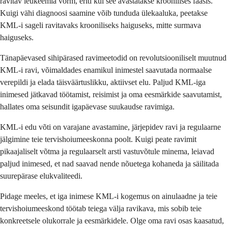
ravitav leukeemia vorm, eriti kui see avastatakse kroonilises faasis.
Kuigi vähi diagnoosi saamine võib tunduda ülekaaluka, peetakse
KML-i sageli ravitavaks krooniliseks haiguseks, mitte surmava
haiguseks.
Tänapäevased sihipärased ravimeetodid on revolutsiooniliselt muutnud
KML-i ravi, võimaldades enamikul inimestel saavutada normaalse
verepildi ja elada täisväärtuslikku, aktiivset elu. Paljud KML-iga
inimesed jätkavad töötamist, reisimist ja oma eesmärkide saavutamist,
hallates oma seisundit igapäevase suukaudse ravimiga.
KML-i edu võti on varajane avastamine, järjepidev ravi ja regulaarne
jälgimine teie tervishoiumeeskonna poolt. Kuigi peate ravimit
pikaajaliselt võtma ja regulaarselt arsti vastuvõtule minema, leiavad
paljud inimesed, et nad saavad nende nõuetega kohaneda ja säilitada
suurepärase elukvaliteedi.
Pidage meeles, et iga inimese KML-i kogemus on ainulaadne ja teie
tervishoiumeeskond töötab teiega välja ravikava, mis sobib teie
konkreetsele olukorrale ja eesmärkidele. Olge oma ravi osas kaasatud,