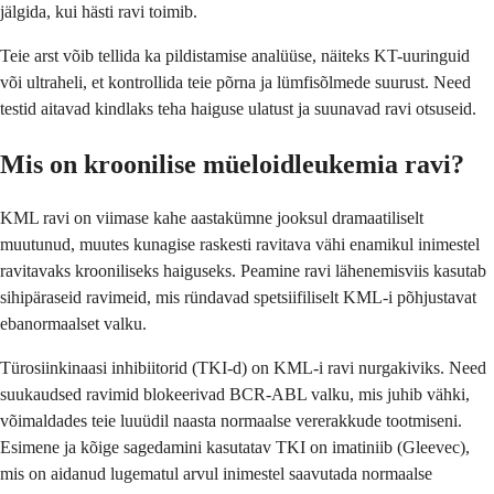
jälgida, kui hästi ravi toimib.
Teie arst võib tellida ka pildistamise analüüse, näiteks KT-uuringuid
või ultraheli, et kontrollida teie põrna ja lümfisõlmede suurust. Need
testid aitavad kindlaks teha haiguse ulatust ja suunavad ravi otsuseid.
Mis on kroonilise müeloidleukemia ravi?
KML ravi on viimase kahe aastakümne jooksul dramaatiliselt
muutunud, muutes kunagise raskesti ravitava vähi enamikul inimestel
ravitavaks krooniliseks haiguseks. Peamine ravi lähenemisviis kasutab
sihipäraseid ravimeid, mis ründavad spetsiifiliselt KML-i põhjustavat
ebanormaalset valku.
Türosiinkinaasi inhibiitorid (TKI-d) on KML-i ravi nurgakiviks. Need
suukaudsed ravimid blokeerivad BCR-ABL valku, mis juhib vähki,
võimaldades teie luuüdil naasta normaalse vererakkude tootmiseni.
Esimene ja kõige sagedamini kasutatav TKI on imatiniib (Gleevec),
mis on aidanud lugematul arvul inimestel saavutada normaalse