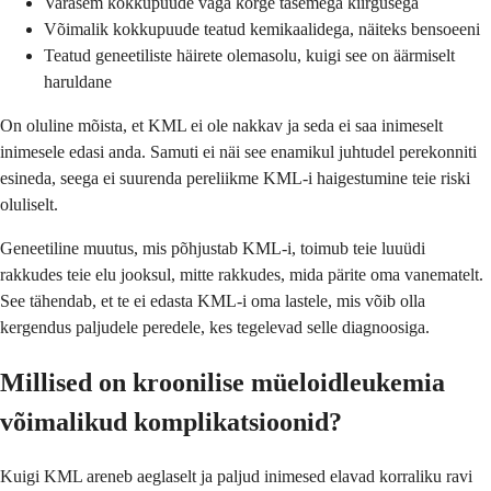
Varasem kokkupuude väga kõrge tasemega kiirgusega
Võimalik kokkupuude teatud kemikaalidega, näiteks bensoeeni
Teatud geneetiliste häirete olemasolu, kuigi see on äärmiselt
haruldane
On oluline mõista, et KML ei ole nakkav ja seda ei saa inimeselt
inimesele edasi anda. Samuti ei näi see enamikul juhtudel perekonniti
esineda, seega ei suurenda pereliikme KML-i haigestumine teie riski
oluliselt.
Geneetiline muutus, mis põhjustab KML-i, toimub teie luuüdi
rakkudes teie elu jooksul, mitte rakkudes, mida pärite oma vanematelt.
See tähendab, et te ei edasta KML-i oma lastele, mis võib olla
kergendus paljudele peredele, kes tegelevad selle diagnoosiga.
Millised on kroonilise müeloidleukemia
võimalikud komplikatsioonid?
Kuigi KML areneb aeglaselt ja paljud inimesed elavad korraliku ravi