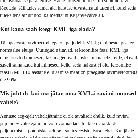
funktsionaalse paranemise. Väike protsent inimesi on suutnud ravi
lõpetada, säilitades samal ajal haiguse tuvastamatul tasemel, kuigi seda
tuleks teha ainult hoolika meditsiinilise järelevalve all.
Kui kaua saab keegi KML-iga elada?
Tänapäevaste ravimeetoditega on paljudel KML-iga inimestel peaaegu
normaalne eluiga. Uuringud näitavad, et kroonilise faasi KML-iga
diagnoositud inimesed, kes reageerivad hästi sihipärasele ravile, elavad
sageli sama kaua kui inimesed, kellel seda haigust ei ole. Kroonilise
faasi KML-i 10-aastane ellujäämise määr on praeguste ravimeetoditega
üle 90%.
Mis juhtub, kui ma jätan oma KML-i ravimi annused
vahele?
Annuste aeg-ajalt vahelejätmine ei ole tavaliselt ohtlik, kuid ravimi
järjepidev vahelejätmine võib võimaldada leukeemiarakkude
paljunemist ja potentsiaalselt ravi suhtes resistentsuse teket. Kui jätate