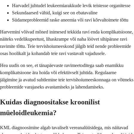
Harvadel juhtudel leukeemiarakkude levik teistesse organitesse
Sekundaarsed vähid, kuigi see on ebatavaline
Südameprobleemid raske aneemia või ravi kõrvaltoimete tõttu
Harvemini võivad mõned inimesed tekkida ravi enda komplikatsioone,
näiteks vedelikupeetust, lihaskrampe või naha löövet sihipärase ravi
ravimite tõttu. Teie tervishoiumeeskond jälgib teid nende probleemide
osas hoolikalt ja kohandab teie ravi vastavalt vajadusele.
Hea uudis on see, et tänapäevaste ravimeetoditega saab enamikku
komplikatsioone ära hoida või efektiivselt juhtida. Regulaarne
jälgimine ja avatud suhtlemine teie tervishoiumeeskonnaga on võtmeks
probleemide varajaseks avastamiseks ja lahendamiseks.
Kuidas diagnoositakse kroonilist
müeloidleukemia?
KML diagnoosimine algab tavaliselt vereanalüüsidega, mis näitavad