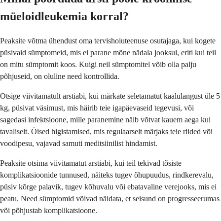
müeloidleukemia korral?
Peaksite võtma ühendust oma tervishoiuteenuse osutajaga, kui kogete
püsivaid sümptomeid, mis ei parane mõne nädala jooksul, eriti kui teil
on mitu sümptomit koos. Kuigi neil sümptomitel võib olla palju
põhjuseid, on oluline need kontrollida.
Otsige viivitamatult arstiabi, kui märkate seletamatut kaalulangust üle 5
kg, püsivat väsimust, mis häirib teie igapäevaseid tegevusi, või
sagedasi infektsioone, mille paranemine näib võtvat kauem aega kui
tavaliselt. Öised higistamised, mis regulaarselt märjaks teie riided või
voodipesu, vajavad samuti meditsiinilist hindamist.
Peaksite otsima viivitamatut arstiabi, kui teil tekivad tõsiste
komplikatsioonide tunnused, näiteks tugev õhupuudus, rindkerevalu,
püsiv kõrge palavik, tugev kõhuvalu või ebatavaline verejooks, mis ei
peatu. Need sümptomid võivad näidata, et seisund on progresseerumas
või põhjustab komplikatsioone.