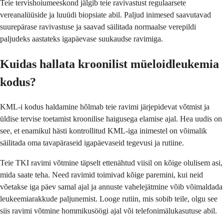
Teie tervishoiumeeskond jälgib teie ravivastust regulaarsete
vereanalüüside ja luuüdi biopsiate abil. Paljud inimesed saavutavad
suurepärase ravivastuse ja saavad säilitada normaalse verepildi
paljudeks aastateks igapäevase suukaudse ravimiga.
Kuidas hallata kroonilist müeloidleukemia
kodus?
KML-i kodus haldamine hõlmab teie ravimi järjepidevat võtmist ja
üldise tervise toetamist kroonilise haigusega elamise ajal. Hea uudis on
see, et enamikul hästi kontrollitud KML-iga inimestel on võimalik
säilitada oma tavapäraseid igapäevaseid tegevusi ja rutiine.
Teie TKI ravimi võtmine täpselt ettenähtud viisil on kõige olulisem asi,
mida saate teha. Need ravimid toimivad kõige paremini, kui neid
võetakse iga päev samal ajal ja annuste vahelejätmine võib võimaldada
leukeemiarakkude paljunemist. Looge rutiin, mis sobib teile, olgu see
siis ravimi võtmine hommikusöögi ajal või telefonimälukasutuse abil.