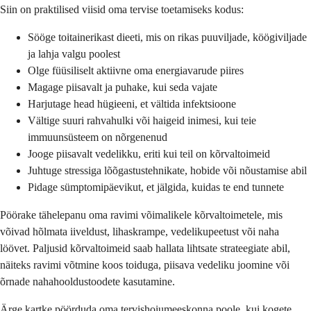
Siin on praktilised viisid oma tervise toetamiseks kodus:
Sööge toitainerikast dieeti, mis on rikas puuviljade, köögiviljade
ja lahja valgu poolest
Olge füüsiliselt aktiivne oma energiavarude piires
Magage piisavalt ja puhake, kui seda vajate
Harjutage head hügieeni, et vältida infektsioone
Vältige suuri rahvahulki või haigeid inimesi, kui teie
immuunsüsteem on nõrgenenud
Jooge piisavalt vedelikku, eriti kui teil on kõrvaltoimeid
Juhtuge stressiga lõõgastustehnikate, hobide või nõustamise abil
Pidage sümptomipäevikut, et jälgida, kuidas te end tunnete
Pöörake tähelepanu oma ravimi võimalikele kõrvaltoimetele, mis
võivad hõlmata iiveldust, lihaskrampe, vedelikupeetust või naha
löövet. Paljusid kõrvaltoimeid saab hallata lihtsate strateegiate abil,
näiteks ravimi võtmine koos toiduga, piisava vedeliku joomine või
õrnade nahahooldustoodete kasutamine.
Ärge kartke pöörduda oma tervishoiumeeskonna poole, kui kogete