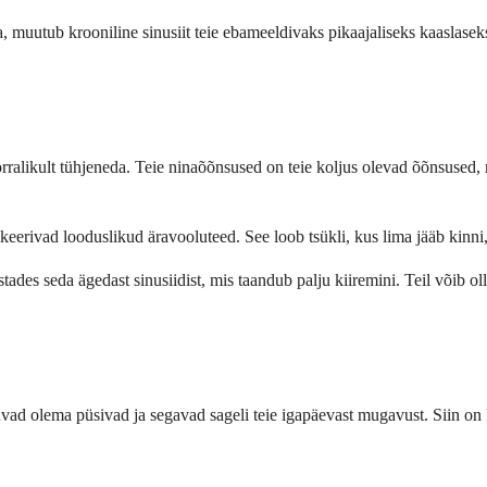
ga, muutub krooniline sinusiit teie ebameeldivaks pikaajaliseks kaaslas
korralikult tühjeneda. Teie ninaõõnsused on teie koljus olevad õõnsused, 
eerivad looduslikud äravooluteed. See loob tsükli, kus lima jääb kinni,
stades seda ägedast sinusiidist, mis taandub palju kiiremini. Teil võib 
vad olema püsivad ja segavad sageli teie igapäevast mugavust. Siin on 