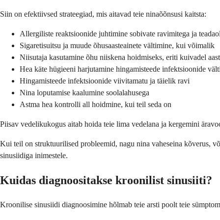
Siin on efektiivsed strateegiad, mis aitavad teie ninaõõnsusi kaitsta:
Allergiliste reaktsioonide juhtimine sobivate ravimitega ja teadao
Sigaretisuitsu ja muude õhusaasteainete vältimine, kui võimalik
Niisutaja kasutamine õhu niiskena hoidmiseks, eriti kuivadel aas
Hea käte hügieeni harjutamine hingamisteede infektsioonide vält
Hingamisteede infektsioonide viivitamatu ja täielik ravi
Nina loputamise kaalumine soolalahusega
Astma hea kontrolli all hoidmine, kui teil seda on
Piisav vedelikukogus aitab hoida teie lima vedelana ja kergemini ära
Kui teil on struktuurilised probleemid, nagu nina vaheseina kõverus, või
sinusiidiga inimestele.
Kuidas diagnoositakse kroonilist sinusiiti?
Kroonilise sinusiidi diagnoosimine hõlmab teie arsti poolt teie sümptomi