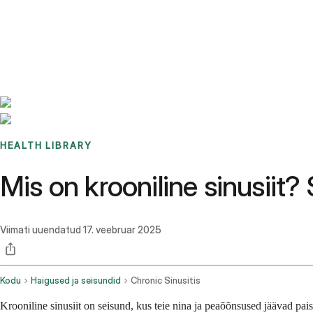
Benchmarks
Stories
FAQ
Sign up / Log in
HEALTH LIBRARY
Mis on krooniline sinusiit?
Viimati uuendatud
17. veebruar 2025
Kodu
Haigused ja seisundid
Chronic Sinusitis
Krooniline sinusiit on seisund, kus teie nina ja peaõõnsused jäävad paiste