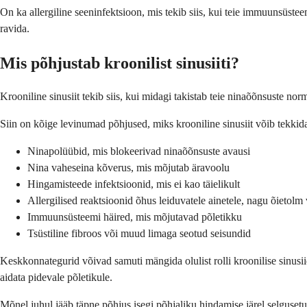
On ka allergiline seeninfektsioon, mis tekib siis, kui teie immuunsüste
ravida.
Mis põhjustab kroonilist sinusiiti?
Krooniline sinusiit tekib siis, kui midagi takistab teie ninaõõnsuste n
Siin on kõige levinumad põhjused, miks krooniline sinusiit võib tekkid
Ninapolüübid, mis blokeerivad ninaõõnsuste avausi
Nina vaheseina kõverus, mis mõjutab äravoolu
Hingamisteede infektsioonid, mis ei kao täielikult
Allergilised reaktsioonid õhus leiduvatele ainetele, nagu õietolm
Immuunsüsteemi häired, mis mõjutavad põletikku
Tsüstiline fibroos või muud limaga seotud seisundid
Keskkonnategurid võivad samuti mängida olulist rolli kroonilise sinusii
aidata pidevale põletikule.
Mõnel juhul jääb täpne põhjus isegi põhjaliku hindamise järel selgusetuk