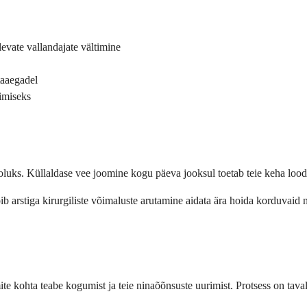
levate vallandajate vältimine
taaegadel
imiseks
vooluks. Küllaldase vee joomine kogu päeva jooksul toetab teie keha l
b arstiga kirurgiliste võimaluste arutamine aidata ära hoida korduvaid n
te kohta teabe kogumist ja teie ninaõõnsuste uurimist. Protsess on taval