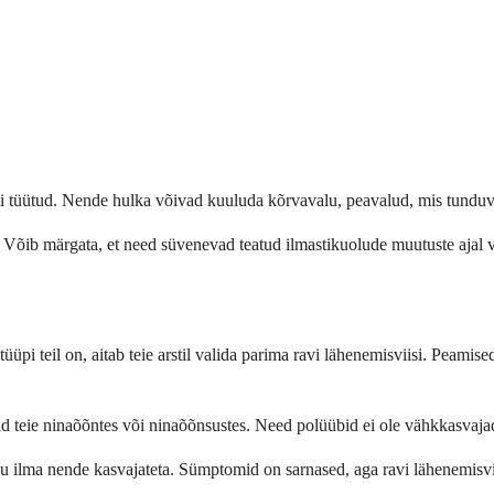
tüütud. Nende hulka võivad kuuluda kõrvavalu, peavalud, mis tunduvad 
Võib märgata, et need süvenevad teatud ilmastikuolude muutuste ajal võ
 tüüpi teil on, aitab teie arstil valida parima ravi lähenemisviisi. Peamis
d teie ninaõõntes või ninaõõnsustes. Need polüübid ei ole vähkkasvaja
u ilma nende kasvajateta. Sümptomid on sarnased, aga ravi lähenemisvii