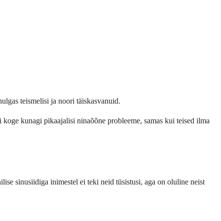
ulgas teismelisi ja noori täiskasvanuid.
 ei koge kunagi pikaajalisi ninaõõne probleeme, samas kui teised ilma
ise sinusiidiga inimestel ei teki neid tüsistusi, aga on oluline neist