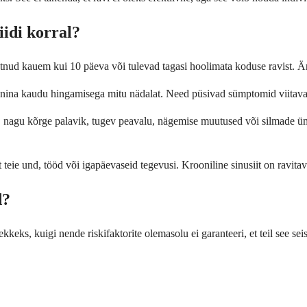
iidi korral?
tnud kauem kui 10 päeva või tulevad tagasi hoolimata koduse ravist. Ärg
sed nina kaudu hingamisega mitu nädalat. Need püsivad sümptomid viitava
id, nagu kõrge palavik, tugev peavalu, nägemise muutused või silmade ümb
teie und, tööd või igapäevaseid tegevusi. Krooniline sinusiit on ravitav 
d?
ekkeks, kuigi nende riskifaktorite olemasolu ei garanteeri, et teil see 