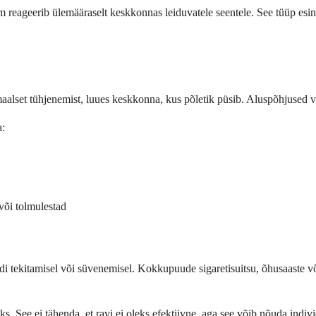
em reageerib ülemääraselt keskkonnas leiduvatele seentele. See tüüp esi
ormaalset tühjenemist, luues keskkonna, kus põletik püsib. Aluspõhjused 
a:
 või tolmulestad
di tekitamisel või süvenemisel. Kokkupuude sigaretisuitsu, õhusaaste võ
s. See ei tähenda, et ravi ei oleks efektiivne, aga see võib nõuda indivi