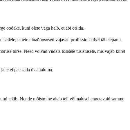
e oodake, kuni olete väga halb, et abi otsida.
d sellele, et teie ninaõõnsused vajavad professionaalset tähelepanu.
ruse turse. Need võivad viidata tõsisele tüsistusele, mis vajab kiiret
ja te ei pea seda üksi taluma.
seisund tekib. Nende mõistmine aitab teil võimalusel ennetavaid samme