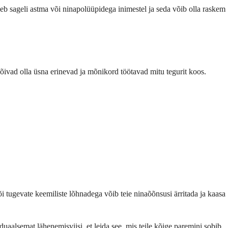
neb sageli astma või ninapolüüpidega inimestel ja seda võib olla raskem
võivad olla üsna erinevad ja mõnikord töötavad mitu tegurit koos.
i tugevate keemiliste lõhnadega võib teie ninaõõnsusi ärritada ja kaasa
duaalsemat lähenemisviisi, et leida see, mis teile kõige paremini sobib.