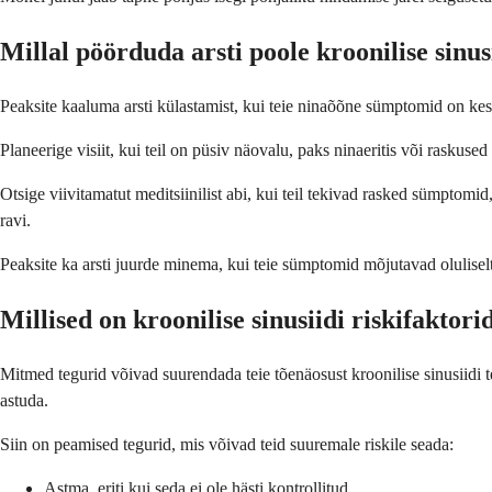
Millal pöörduda arsti poole kroonilise sinus
Peaksite kaaluma arsti külastamist, kui teie ninaõõne sümptomid on kes
Planeerige visiit, kui teil on püsiv näovalu, paks ninaeritis või rasku
Otsige viivitamatut meditsiinilist abi, kui teil tekivad rasked sümptom
ravi.
Peaksite ka arsti juurde minema, kui teie sümptomid mõjutavad oluliselt 
Millised on kroonilise sinusiidi riskifaktori
Mitmed tegurid võivad suurendada teie tõenäosust kroonilise sinusiidi t
astuda.
Siin on peamised tegurid, mis võivad teid suuremale riskile seada:
Astma, eriti kui seda ei ole hästi kontrollitud