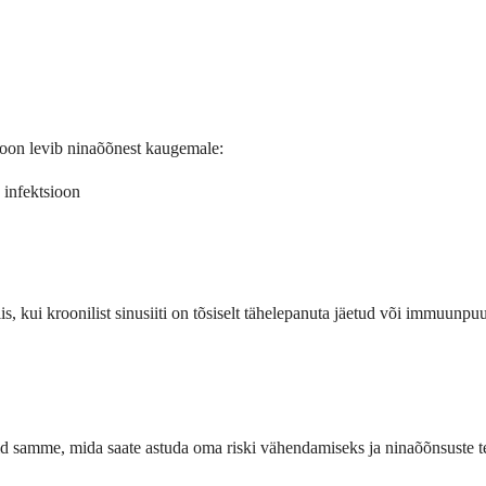
sioon levib ninaõõnest kaugemale:
 infektsioon
siis, kui kroonilist sinusiiti on tõsiselt tähelepanuta jäetud või immuun
tmeid samme, mida saate astuda oma riski vähendamiseks ja ninaõõnsuste