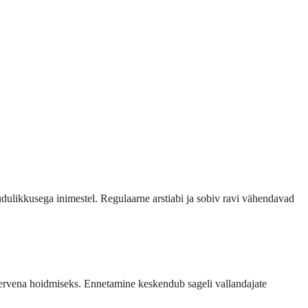
puudulikkusega inimestel. Regulaarne arstiabi ja sobiv ravi vähendavad
 tervena hoidmiseks. Ennetamine keskendub sageli vallandajate