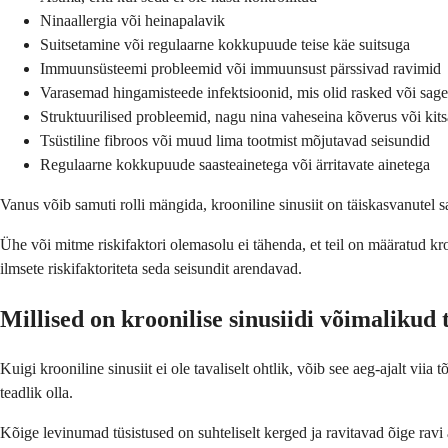
Ninaallergia või heinapalavik
Suitsetamine või regulaarne kokkupuude teise käe suitsuga
Immuunsüsteemi probleemid või immuunsust pärssivad ravimid
Varasemad hingamisteede infektsioonid, mis olid rasked või sag
Struktuurilised probleemid, nagu nina vaheseina kõverus või kit
Tsüstiline fibroos või muud lima tootmist mõjutavad seisundid
Regulaarne kokkupuude saasteainetega või ärritavate ainetega
Vanus võib samuti rolli mängida, krooniline sinusiit on täiskasvanutel s
Ühe või mitme riskifaktori olemasolu ei tähenda, et teil on määratud kro
ilmsete riskifaktoriteta seda seisundit arendavad.
Millised on kroonilise sinusiidi võimalikud 
Kuigi krooniline sinusiit ei ole tavaliselt ohtlik, võib see aeg-ajalt vii
teadlik olla.
Kõige levinumad tüsistused on suhteliselt kerged ja ravitavad õige ravi 