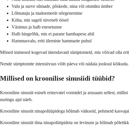
Valu ja surve silmade, põskede, nina või otsmiku ümber
Lõhnataju ja maitsemeele nõrgenemine
Köha, mis sageli süveneb öösel
Väsimus ja halb enesetunne
Halb hingeõhk, mis ei parane hambapesu abil
Hammasvalu, eriti ülemiste hammaste puhul
Mõned inimesed kogevad täiendavaid sümptomeid, mis võivad olla eriti 
Nende sümptomite intensiivsus võib päeva või nädala jooksul kõikuda. 
Millised on kroonilise sinusiidi tüübid?
Krooniline sinusiit esineb erinevatel vormidel ja arusaam sellest, millist
uuringu ajal näeb.
Krooniline sinusiit ninapolüüpidega hõlmab väikseid, pehmeid kasvajai
Krooniline sinusiit ilma ninapolüüpideta on levinum ja hõlmab põletikk