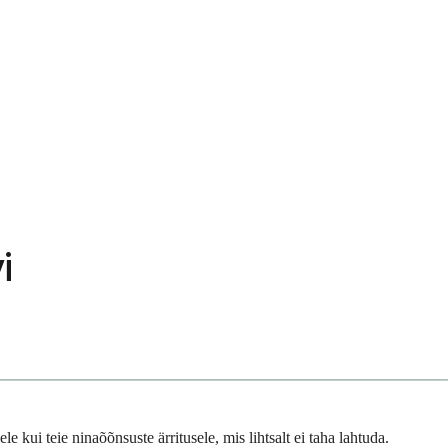
i
e kui teie ninaõõnsuste ärritusele, mis lihtsalt ei taha lahtuda.