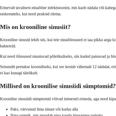
Erinevalt tavalisest ninaõõne infektsioonist, mis kaob nädala või kahe
raskemateks, kui need peaksid olema.
Mis on krooniline sinusiit?
Krooniline sinusiit tekib siis, kui teie ninaõõnsused ei saa pikka aega 
baktereid.
Kui need õõnsused muutuvad põletikuliseks, siis kuded paisuvad ja blok
Seisundit peetakse krooniliseks, kui see kestab vähemalt 12 nädalat, eri
ei kao kunagi täielikult.
Millised on kroonilise sinusiidi sümptomid?
Kroonilise sinusiidi sümptomid võivad inimestel erineda, aga need kipu
Paks, värvunud lima ninast või kurku alla
Nina ummik, mis muudab nina kaudu hingamise raskeks