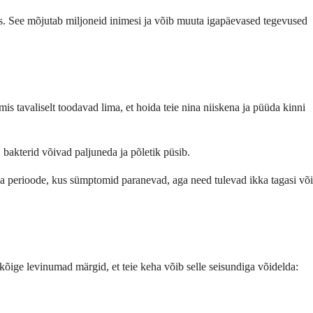
eks. See mõjutab miljoneid inimesi ja võib muuta igapäevased tegevused
mis tavaliselt toodavad lima, et hoida teie nina niiskena ja püüda kinni
 bakterid võivad paljuneda ja põletik püsib.
olla perioode, kus sümptomid paranevad, aga need tulevad ikka tagasi või
kõige levinumad märgid, et teie keha võib selle seisundiga võidelda: