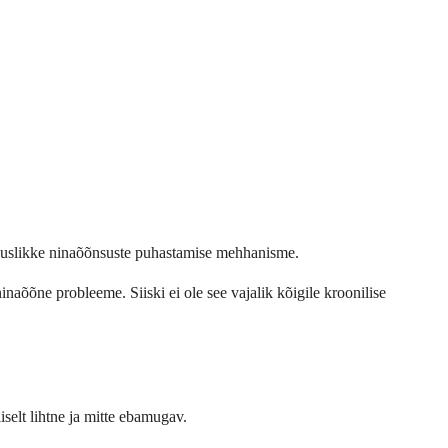
ooduslikke ninaõõnsuste puhastamise mehhanisme.
inaõõne probleeme. Siiski ei ole see vajalik kõigile kroonilise
iselt lihtne ja mitte ebamugav.