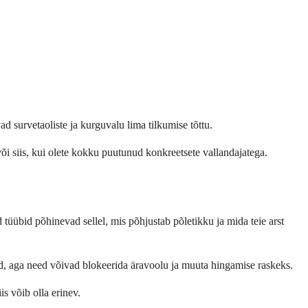
survetaoliste ja kurguvalu lima tilkumise tõttu.
i siis, kui olete kokku puutunud konkreetsete vallandajatega.
ed tüübid põhinevad sellel, mis põhjustab põletikku ja mida teie arst
d, aga need võivad blokeerida äravoolu ja muuta hingamise raskeks.
s võib olla erinev.