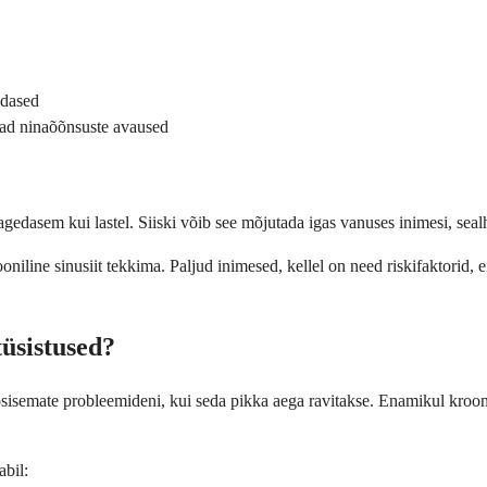
edased
sad ninaõõnsuste avaused
agedasem kui lastel. Siiski võib see mõjutada igas vanuses inimesi, sealh
oniline sinusiit tekkima. Paljud inimesed, kellel on need riskifaktorid,
tüsistused?
a tõsisemate probleemideni, kui seda pikka aega ravitakse. Enamikul kroonil
abil: