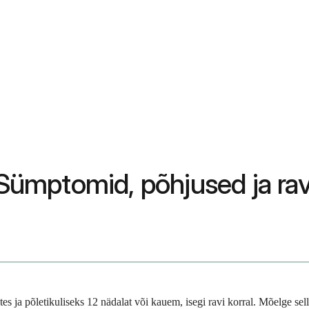
 Sümptomid, põhjused ja rav
s ja põletikuliseks 12 nädalat või kauem, isegi ravi korral. Mõelge sellel