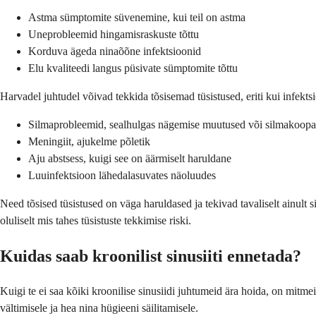
Astma sümptomite süvenemine, kui teil on astma
Uneprobleemid hingamisraskuste tõttu
Korduva ägeda ninaõõne infektsioonid
Elu kvaliteedi langus püsivate sümptomite tõttu
Harvadel juhtudel võivad tekkida tõsisemad tüsistused, eriti kui infekt
Silmaprobleemid, sealhulgas nägemise muutused või silmakoopa
Meningiit, ajukelme põletik
Aju abstsess, kuigi see on äärmiselt haruldane
Luuinfektsioon lähedalasuvates näoluudes
Need tõsised tüsistused on väga haruldased ja tekivad tavaliselt ainult 
oluliselt mis tahes tüsistuste tekkimise riski.
Kuidas saab kroonilist sinusiiti ennetada?
Kuigi te ei saa kõiki kroonilise sinusiidi juhtumeid ära hoida, on mi
vältimisele ja hea nina hügieeni säilitamisele.