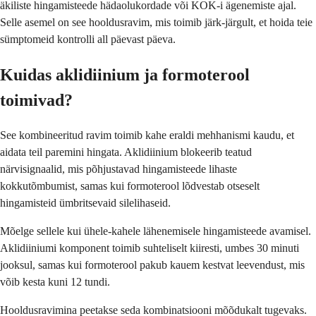
äkiliste hingamisteede hädaolukordade või KOK-i ägenemiste ajal.
Selle asemel on see hooldusravim, mis toimib järk-järgult, et hoida teie
sümptomeid kontrolli all päevast päeva.
Kuidas aklidiinium ja formoterool
toimivad?
See kombineeritud ravim toimib kahe eraldi mehhanismi kaudu, et
aidata teil paremini hingata. Aklidiinium blokeerib teatud
närvisignaalid, mis põhjustavad hingamisteede lihaste
kokkutõmbumist, samas kui formoterool lõdvestab otseselt
hingamisteid ümbritsevaid silelihaseid.
Mõelge sellele kui ühele-kahele lähenemisele hingamisteede avamisel.
Aklidiiniumi komponent toimib suhteliselt kiiresti, umbes 30 minuti
jooksul, samas kui formoterool pakub kauem kestvat leevendust, mis
võib kesta kuni 12 tundi.
Hooldusravimina peetakse seda kombinatsiooni mõõdukalt tugevaks.