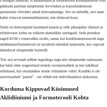
Uuringud näitavad, et aklidiiniumi ja formoterooli kombinatsioon võib
pakkuda paremat sümptomite leevendust ja kopsufunktsiooni
paranemist võrreldes ainult tiotroopiumiga. See on mõistlik, sest saate
kahte erinevat toimemehhanismi, mis töötavad koos.
Siiski on tiotroopiumi kasutatud kauem ja selle pikaajalise ohutuse ja
efektiivsuse kohta on rohkem ulatuslikke uuringuid. Seda peetakse
sageli KOK-i esmavaliku raviks, samas kui kombinatsioonravid nagu
aklidiinium/formoterool on tavaliselt mõeldud inimestele, kes vajavad
täiendavat sümptomite kontrolli.
Teie arst arvestab selliste teguritega nagu teie sümptomite raskusaste,
kui hästi olete reageerinud teistele ravimeetoditele ja teie isiklikud
eelistused, kui otsustatakse nende võimaluste vahel. Kumbki ei ole
universaalselt "parem" - see sõltub teie individuaalsest olukorrast.
Korduma Kippuvad Küsimused
Aklidiiniumi ja Formoterooli Kohta