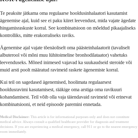
Te peaksite jätkama oma regulaarse hooldusinhalaatori kasutamist
ägenemise ajal, kuid see ei paku kiiret leevendust, mida vajate ägedate
hingamisraskuste korral. See kombinatsioon on mõeldud pikaajaliseks
kontrolliks, mitte erakorraliseks raviks.
Ägenemise ajal vajate tõenäoliselt oma päästeinhalaatorit (tavaliselt
albuterool või mõni muu lühitoimeline bronhodilataator) vahetuks
leevenduseks. Mõned inimesed vajavad ka suukaudseid steroide või
muid arsti poolt määratud ravimeid raskete ägenemiste korral.
Kui teil on sagedased ägenemised, hoolimata regulaarsest
hooldusravimi kasutamisest, rääkige oma arstiga oma ravikuuri
kohandamisest. Teil võib olla vaja täiendavaid ravimeid või erinevat
kombinatsiooni, et neid episoode paremini ennetada.
Medical Disclaimer:
This article is for informational purposes only and does not constitute
medical advice. Always consult a qualified healthcare provider for diagnosis and treatment
decisions. If you are experiencing a medical emergency, call 911 or go to the nearest emergency
room immediately.