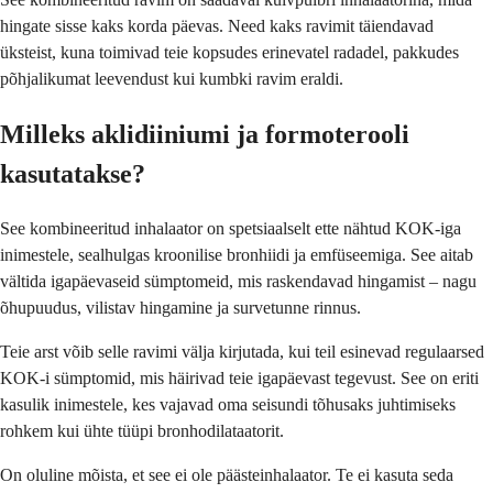
hingate sisse kaks korda päevas. Need kaks ravimit täiendavad
üksteist, kuna toimivad teie kopsudes erinevatel radadel, pakkudes
põhjalikumat leevendust kui kumbki ravim eraldi.
Milleks aklidiiniumi ja formoterooli
kasutatakse?
See kombineeritud inhalaator on spetsiaalselt ette nähtud KOK-iga
inimestele, sealhulgas kroonilise bronhiidi ja emfüseemiga. See aitab
vältida igapäevaseid sümptomeid, mis raskendavad hingamist – nagu
õhupuudus, vilistav hingamine ja survetunne rinnus.
Teie arst võib selle ravimi välja kirjutada, kui teil esinevad regulaarsed
KOK-i sümptomid, mis häirivad teie igapäevast tegevust. See on eriti
kasulik inimestele, kes vajavad oma seisundi tõhusaks juhtimiseks
rohkem kui ühte tüüpi bronhodilataatorit.
On oluline mõista, et see ei ole päästeinhalaator. Te ei kasuta seda