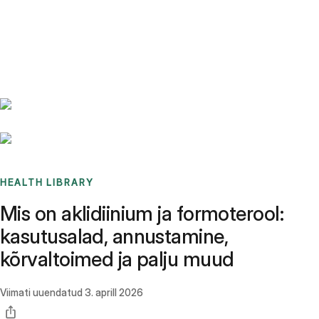
Benchmarks
Stories
FAQ
Sign up / Log in
HEALTH LIBRARY
Mis on aklidiinium ja formoterool:
kasutusalad, annustamine,
kõrvaltoimed ja palju muud
Viimati uuendatud
3. aprill 2026