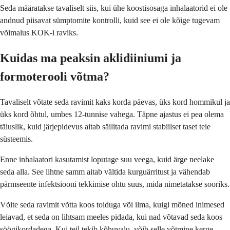
Seda määratakse tavaliselt siis, kui ühe koostisosaga inhalaatorid ei ole
andnud piisavat sümptomite kontrolli, kuid see ei ole kõige tugevam
võimalus KOK-i raviks.
Kuidas ma peaksin aklidiiniumi ja
formoterooli võtma?
Tavaliselt võtate seda ravimit kaks korda päevas, üks kord hommikul ja
üks kord õhtul, umbes 12-tunnise vahega. Täpne ajastus ei pea olema
täiuslik, kuid järjepidevus aitab säilitada ravimi stabiilset taset teie
süsteemis.
Enne inhalaatori kasutamist loputage suu veega, kuid ärge neelake
seda alla. See lihtne samm aitab vältida kurguärritust ja vähendab
pärmseente infektsiooni tekkimise ohtu suus, mida nimetatakse sooriks.
Võite seda ravimit võtta koos toiduga või ilma, kuigi mõned inimesed
leiavad, et seda on lihtsam meeles pidada, kui nad võtavad seda koos
söögikordadega. Kui teil tekib kõhuvalu, võib selle võtmine kerge