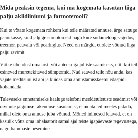
Mida peaksin tegema, kui ma kogemata kasutan liiga
palju aklidiiniumi ja formoterooli?
Kui te võtate kogemata rohkem kui teile määratud annuse, ärge sattuge
paanikasse, kuid jälgige sümptomeid nagu kiire südamelöögisagedus,
treemor, peavalu või pearinglus. Need on märgid, et olete võtnud liiga
palju ravimit.
Võtke ühendust oma arsti või apteekriga juhiste saamiseks, eriti kui teil
esinevad murettekitavad sümptomid. Nad saavad teile nõu anda, kas
vajate meditsiinilist abi ja kuidas oma annustamisskeemi edaspidi
kohandada.
Tulevaseks ennetamiseks kaaluge telefoni meeldetuletuste seadmist või
ravimite jälgimise rakenduse kasutamist, et aidata teil meeles pidada,
millal olete oma annuse juba võtnud. Mõned inimesed leiavad, et on
kasulik võtta oma inhalaatorit samal ajal teiste igapäevaste tegevustega,
nagu hammaste pesemine.