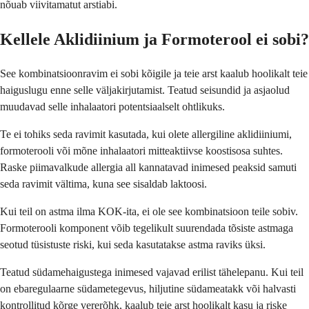
nõuab viivitamatut arstiabi.
Kellele Aklidiinium ja Formoterool ei sobi?
See kombinatsioonravim ei sobi kõigile ja teie arst kaalub hoolikalt teie
haiguslugu enne selle väljakirjutamist. Teatud seisundid ja asjaolud
muudavad selle inhalaatori potentsiaalselt ohtlikuks.
Te ei tohiks seda ravimit kasutada, kui olete allergiline aklidiiniumi,
formoterooli või mõne inhalaatori mitteaktiivse koostisosa suhtes.
Raske piimavalkude allergia all kannatavad inimesed peaksid samuti
seda ravimit vältima, kuna see sisaldab laktoosi.
Kui teil on astma ilma KOK-ita, ei ole see kombinatsioon teile sobiv.
Formoterooli komponent võib tegelikult suurendada tõsiste astmaga
seotud tüsistuste riski, kui seda kasutatakse astma raviks üksi.
Teatud südamehaigustega inimesed vajavad erilist tähelepanu. Kui teil
on ebaregulaarne südametegevus, hiljutine südameatakk või halvasti
kontrollitud kõrge vererõhk, kaalub teie arst hoolikalt kasu ja riske