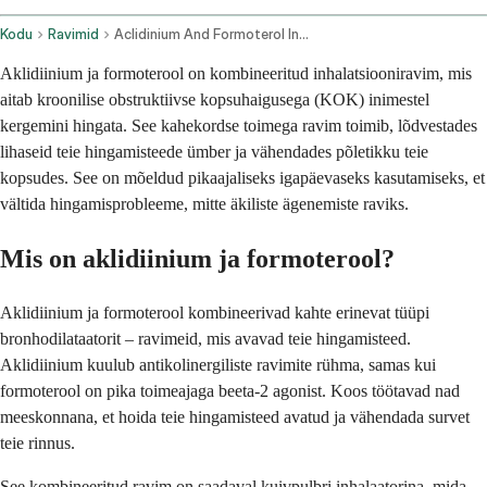
Kodu
Ravimid
Aclidinium And Formoterol Inhalation Route
Aklidiinium ja formoterool on kombineeritud inhalatsiooniravim, mis
aitab kroonilise obstruktiivse kopsuhaigusega (KOK) inimestel
kergemini hingata. See kahekordse toimega ravim toimib, lõdvestades
lihaseid teie hingamisteede ümber ja vähendades põletikku teie
kopsudes. See on mõeldud pikaajaliseks igapäevaseks kasutamiseks, et
vältida hingamisprobleeme, mitte äkiliste ägenemiste raviks.
Mis on aklidiinium ja formoterool?
Aklidiinium ja formoterool kombineerivad kahte erinevat tüüpi
bronhodilataatorit – ravimeid, mis avavad teie hingamisteed.
Aklidiinium kuulub antikolinergiliste ravimite rühma, samas kui
formoterool on pika toimeajaga beeta-2 agonist. Koos töötavad nad
meeskonnana, et hoida teie hingamisteed avatud ja vähendada survet
teie rinnus.
See kombineeritud ravim on saadaval kuivpulbri inhalaatorina, mida