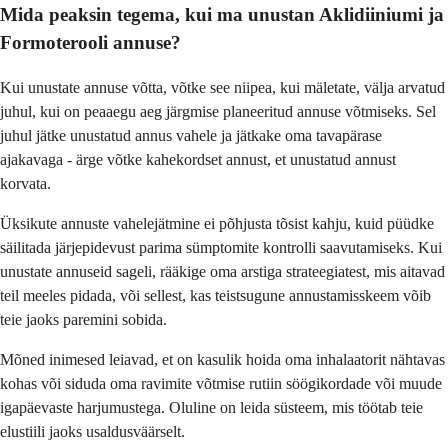
Mida peaksin tegema, kui ma unustan Aklidiiniumi ja
Formoterooli annuse?
Kui unustate annuse võtta, võtke see niipea, kui mäletate, välja arvatud
juhul, kui on peaaegu aeg järgmise planeeritud annuse võtmiseks. Sel
juhul jätke unustatud annus vahele ja jätkake oma tavapärase
ajakavaga - ärge võtke kahekordset annust, et unustatud annust
korvata.
Üksikute annuste vahelejätmine ei põhjusta tõsist kahju, kuid püüdke
säilitada järjepidevust parima sümptomite kontrolli saavutamiseks. Kui
unustate annuseid sageli, rääkige oma arstiga strateegiatest, mis aitavad
teil meeles pidada, või sellest, kas teistsugune annustamisskeem võib
teie jaoks paremini sobida.
Mõned inimesed leiavad, et on kasulik hoida oma inhalaatorit nähtavas
kohas või siduda oma ravimite võtmise rutiin söögikordade või muude
igapäevaste harjumustega. Oluline on leida süsteem, mis töötab teie
elustiili jaoks usaldusväärselt.