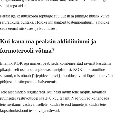
suupistega aidata.
Pärast iga kasutuskorda loputage suu uuesti ja pühkige huulik kuiva
salvrätikuga puhtaks. Hoidke inhalaatorit toatemperatuuril ja hoidke
seda eemal niiskusest ja kuumusest.
Kui kaua ma peaksin aklidiiniumi ja
formoterooli võtma?
Enamik KOK-iga inimesi peab seda kombineeritud ravimit kasutama
pikaajaliselt osana oma pidevast raviplaanist. KOK on krooniline
seisund, mis nõuab järjepidevat ravi ja hooldusravimi lõpetamine võib
põhjustada sümptomite halvenemist.
Teie arst hindab regulaarselt, kui hästi ravim teile mõjub, tavaliselt
rutiinsetel vastuvõttudel iga 3–6 kuu tagant. Nad võivad kohandada
teie ravikuuri vastavalt sellele, kuidas te end tunnete ja kuidas teie
kopsufunktsiooni testid välja näevad.