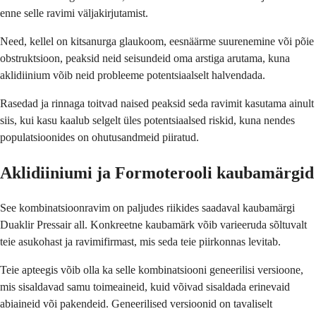
enne selle ravimi väljakirjutamist.
Need, kellel on kitsanurga glaukoom, eesnäärme suurenemine või põie
obstruktsioon, peaksid neid seisundeid oma arstiga arutama, kuna
aklidiinium võib neid probleeme potentsiaalselt halvendada.
Rasedad ja rinnaga toitvad naised peaksid seda ravimit kasutama ainult
siis, kui kasu kaalub selgelt üles potentsiaalsed riskid, kuna nendes
populatsioonides on ohutusandmeid piiratud.
Aklidiiniumi ja Formoterooli kaubamärgid
See kombinatsioonravim on paljudes riikides saadaval kaubamärgi
Duaklir Pressair all. Konkreetne kaubamärk võib varieeruda sõltuvalt
teie asukohast ja ravimifirmast, mis seda teie piirkonnas levitab.
Teie apteegis võib olla ka selle kombinatsiooni geneerilisi versioone,
mis sisaldavad samu toimeaineid, kuid võivad sisaldada erinevaid
abiaineid või pakendeid. Geneerilised versioonid on tavaliselt