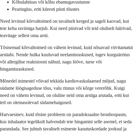
Kõhulahtisus või kõhu ebamugavustunne
Pearinglus, eriti kiiresti püsti tõustes
Need levinud kõrvaltoimed on tavaliselt kerged ja sageli kaovad, kui
teie keha ravimiga harjub. Kui need püsivad või teid oluliselt häirivad,
teavitage sellest oma arsti.
Tõsisemad kõrvaltoimed on vähem levinud, kuid nõuavad viivitamatut
arstiabi. Nende hulka kuuluvad neelamisraskused, tugev kurguärritus
või allergilise reaktsiooni nähud, nagu lööve, turse või
hingamisraskused.
Mõnedel inimestel võivad tekkida kardiovaskulaarsed mõjud, nagu
südame löögisageduse tõus, valu rinnus või kõrge vererõhk. Kuigi
need on vähem levinud, on oluline neid oma arstiga arutada, eriti kui
teil on olemasolevad südamehaigused.
Harvaesinev, kuid tõsine probleem on paradoksaalne bronhospasm,
kus inhalaator tegelikult halvendab teie hingamist selle asemel, et seda
parandada. See juhtub tavaliselt esimeste kasutuskordade jooksul ja