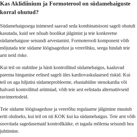
Kas Aklidiinium ja Formoterool on südamehaiguste
korral ohutud?
Südamehaigusega inimesed saavad seda kombinatsiooni sageli ohutult
kasutada, kuid see nõuab hoolikat jälgimist ja teie konkreetse
südamehaiguse seisundi arvestamist. Formoterooli komponent võib
mõjutada teie südame löögisagedust ja vererõhku, seega hindab teie
arst neid riske.
Kui teil on stabiilne ja hästi kontrollitud südamehaigus, kaaluvad
parema hingamise eelised sageli üles kardiovaskulaarsed riskid. Kui
teil on aga hiljutisi südameprobleeme, ebastabiilne stenokardia või
halvasti kontrollitud arütmiad, võib teie arst eelistada alternatiivseid
ravimeetodeid.
Teie südame löögisageduse ja vererõhu regulaarne jälgimine muutub
eriti oluliseks, kui teil on nii KOK kui ka südamehaigus. Teie arst võib
soovitada sagedasemaid kontrollkäike, et tagada mõlema seisundi hea
juhtimine.