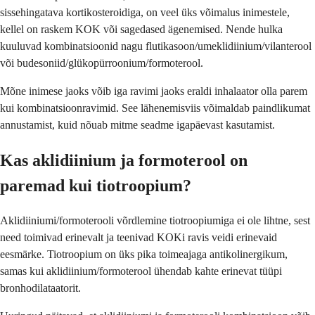
sissehingatava kortikosteroidiga, on veel üks võimalus inimestele,
kellel on raskem KOK või sagedased ägenemised. Nende hulka
kuuluvad kombinatsioonid nagu flutikasoon/umeklidiinium/vilanterool
või budesoniid/glükopürroonium/formoterool.
Mõne inimese jaoks võib iga ravimi jaoks eraldi inhalaator olla parem
kui kombinatsioonravimid. See lähenemisviis võimaldab paindlikumat
annustamist, kuid nõuab mitme seadme igapäevast kasutamist.
Kas aklidiinium ja formoterool on
paremad kui tiotroopium?
Aklidiiniumi/formoterooli võrdlemine tiotroopiumiga ei ole lihtne, sest
need toimivad erinevalt ja teenivad KOKi ravis veidi erinevaid
eesmärke. Tiotroopium on üks pika toimeajaga antikolinergikum,
samas kui aklidiinium/formoterool ühendab kahte erinevat tüüpi
bronhodilataatorit.