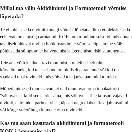
Millal ma võin Aklidiiniumi ja Formoterooli võtmise
lõpetada?
Te ei tohiks seda ravimit kunagi võtmist lõpetada, ilma et oleksite seda
eelnevalt oma arstiga arutanud. KOK on krooniline seisund, mis nõuab
tavaliselt pidevat ravi, ja hooldusravimite võtmise lõpetamine võib
põhjustada sümptomite halvenemist ja ägenemiste riski suurenemist.
Teie arst võib kaaluda ravi muutmist, kui teil esineb olulisi
kõrvaltoimeid, kui teie seisund on oluliselt paranenud või kui on
saadaval uusi ravimeid, mis võivad teie jaoks paremini toimida.
Mõned inimesed muretsevad, et nad muutuvad oma inhalaatorist
"sõltuvaks", kuid see ei ole sama, mis sõltuvus. Teie kopsud vajavad
ravimit, et toimida parimal viisil, täpselt nagu diabeetik vajab insuliini
või kõrge vererõhuga inimene oma ravimeid.
Kas ma saan kasutada aklidiiniumi ja formoterooli
KOK-i ägenemise ajal?