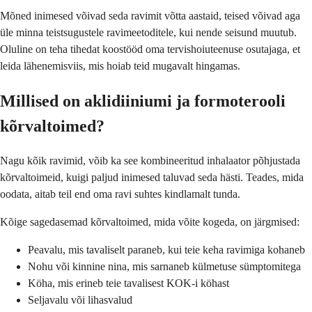
Mõned inimesed võivad seda ravimit võtta aastaid, teised võivad aga
üle minna teistsugustele ravimeetoditele, kui nende seisund muutub.
Oluline on teha tihedat koostööd oma tervishoiuteenuse osutajaga, et
leida lähenemisviis, mis hoiab teid mugavalt hingamas.
Millised on aklidiiniumi ja formoterooli
kõrvaltoimed?
Nagu kõik ravimid, võib ka see kombineeritud inhalaator põhjustada
kõrvaltoimeid, kuigi paljud inimesed taluvad seda hästi. Teades, mida
oodata, aitab teil end oma ravi suhtes kindlamalt tunda.
Kõige sagedasemad kõrvaltoimed, mida võite kogeda, on järgmised:
Peavalu, mis tavaliselt paraneb, kui teie keha ravimiga kohaneb
Nohu või kinnine nina, mis sarnaneb külmetuse sümptomitega
Köha, mis erineb teie tavalisest KOK-i köhast
Seljavalu või lihasvalud