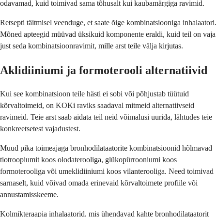
odavamad, kuid toimivad sama tõhusalt kui kaubamärgiga ravimid.
Retsepti täitmisel veenduge, et saate õige kombinatsiooniga inhalaatori.
Mõned apteegid müüvad üksikuid komponente eraldi, kuid teil on vaja
just seda kombinatsioonravimit, mille arst teile välja kirjutas.
Aklidiiniumi ja formoterooli alternatiivid
Kui see kombinatsioon teile hästi ei sobi või põhjustab tüütuid
kõrvaltoimeid, on KOKi raviks saadaval mitmeid alternatiivseid
ravimeid. Teie arst saab aidata teil neid võimalusi uurida, lähtudes teie
konkreetsetest vajadustest.
Muud pika toimeajaga bronhodilataatorite kombinatsioonid hõlmavad
tiotroopiumit koos olodaterooliga, glükopürrooniumi koos
formoterooliga või umeklidiiniumi koos vilanterooliga. Need toimivad
sarnaselt, kuid võivad omada erinevaid kõrvaltoimete profiile või
annustamisskeeme.
Kolmikteraapia inhalaatorid, mis ühendavad kahte bronhodilataatorit