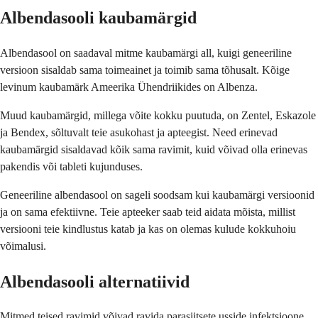
Albendasooli kaubamärgid
Albendasool on saadaval mitme kaubamärgi all, kuigi geneeriline
versioon sisaldab sama toimeainet ja toimib sama tõhusalt. Kõige
levinum kaubamärk Ameerika Ühendriikides on Albenza.
Muud kaubamärgid, millega võite kokku puutuda, on Zentel, Eskazole
ja Bendex, sõltuvalt teie asukohast ja apteegist. Need erinevad
kaubamärgid sisaldavad kõik sama ravimit, kuid võivad olla erinevas
pakendis või tableti kujunduses.
Geneeriline albendasool on sageli soodsam kui kaubamärgi versioonid
ja on sama efektiivne. Teie apteeker saab teid aidata mõista, millist
versiooni teie kindlustus katab ja kas on olemas kulude kokkuhoiu
võimalusi.
Albendasooli alternatiivid
Mitmed teised ravimid võivad ravida parasiitsete usside infektsioone,