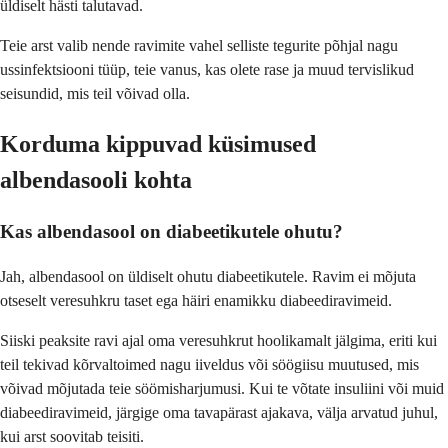
üldiselt hästi talutavad.
Teie arst valib nende ravimite vahel selliste tegurite põhjal nagu
ussinfektsiooni tüüp, teie vanus, kas olete rase ja muud tervislikud
seisundid, mis teil võivad olla.
Korduma kippuvad küsimused
albendasooli kohta
Kas albendasool on diabeetikutele ohutu?
Jah, albendasool on üldiselt ohutu diabeetikutele. Ravim ei mõjuta
otseselt veresuhkru taset ega häiri enamikku diabeediravimeid.
Siiski peaksite ravi ajal oma veresuhkrut hoolikamalt jälgima, eriti kui
teil tekivad kõrvaltoimed nagu iiveldus või söögiisu muutused, mis
võivad mõjutada teie söömisharjumusi. Kui te võtate insuliini või muid
diabeediravimeid, järgige oma tavapärast ajakava, välja arvatud juhul,
kui arst soovitab teisiti.