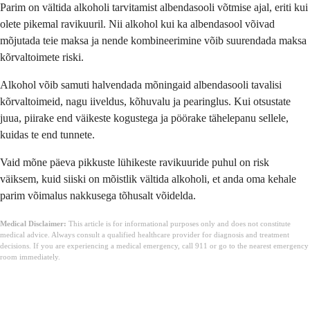
Parim on vältida alkoholi tarvitamist albendasooli võtmise ajal, eriti kui
olete pikemal ravikuuril. Nii alkohol kui ka albendasool võivad
mõjutada teie maksa ja nende kombineerimine võib suurendada maksa
kõrvaltoimete riski.
Alkohol võib samuti halvendada mõningaid albendasooli tavalisi
kõrvaltoimeid, nagu iiveldus, kõhuvalu ja pearinglus. Kui otsustate
juua, piirake end väikeste kogustega ja pöörake tähelepanu sellele,
kuidas te end tunnete.
Vaid mõne päeva pikkuste lühikeste ravikuuride puhul on risk
väiksem, kuid siiski on mõistlik vältida alkoholi, et anda oma kehale
parim võimalus nakkusega tõhusalt võidelda.
Medical Disclaimer:
This article is for informational purposes only and does not constitute
medical advice. Always consult a qualified healthcare provider for diagnosis and treatment
decisions. If you are experiencing a medical emergency, call 911 or go to the nearest emergency
room immediately.