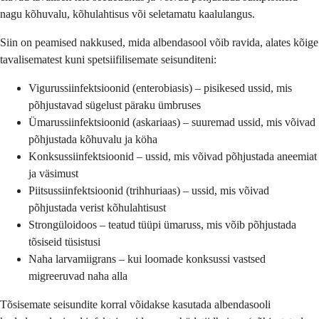
nagu kõhuvalu, kõhulahtisus või seletamatu kaalulangus.
Siin on peamised nakkused, mida albendasool võib ravida, alates kõige
tavalisematest kuni spetsiifilisemate seisunditeni:
Vigurussiinfektsioonid (enterobiasis) – pisikesed ussid, mis
põhjustavad sügelust päraku ümbruses
Ümarussiinfektsioonid (askariaas) – suuremad ussid, mis võivad
põhjustada kõhuvalu ja köha
Konksussiinfektsioonid – ussid, mis võivad põhjustada aneemiat
ja väsimust
Piitsussiinfektsioonid (trihhuriaas) – ussid, mis võivad
põhjustada verist kõhulahtisust
Strongüloidoos – teatud tüüpi ümaruss, mis võib põhjustada
tõsiseid tüsistusi
Naha larvamiigrans – kui loomade konksussi vastsed
migreeruvad naha alla
Tõsisemate seisundite korral võidakse kasutada albendasooli