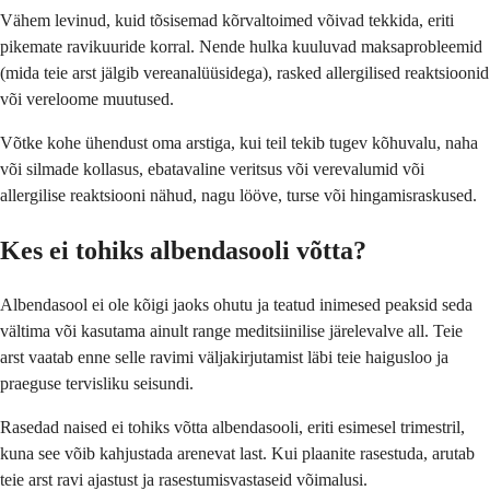
Vähem levinud, kuid tõsisemad kõrvaltoimed võivad tekkida, eriti
pikemate ravikuuride korral. Nende hulka kuuluvad maksaprobleemid
(mida teie arst jälgib vereanalüüsidega), rasked allergilised reaktsioonid
või vereloome muutused.
Võtke kohe ühendust oma arstiga, kui teil tekib tugev kõhuvalu, naha
või silmade kollasus, ebatavaline veritsus või verevalumid või
allergilise reaktsiooni nähud, nagu lööve, turse või hingamisraskused.
Kes ei tohiks albendasooli võtta?
Albendasool ei ole kõigi jaoks ohutu ja teatud inimesed peaksid seda
vältima või kasutama ainult range meditsiinilise järelevalve all. Teie
arst vaatab enne selle ravimi väljakirjutamist läbi teie haigusloo ja
praeguse tervisliku seisundi.
Rasedad naised ei tohiks võtta albendasooli, eriti esimesel trimestril,
kuna see võib kahjustada arenevat last. Kui plaanite rasestuda, arutab
teie arst ravi ajastust ja rasestumisvastaseid võimalusi.