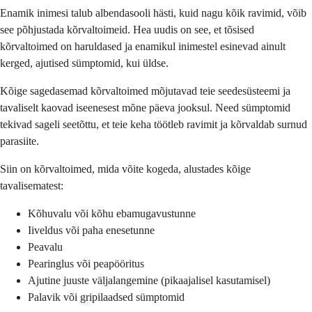
Enamik inimesi talub albendasooli hästi, kuid nagu kõik ravimid, võib
see põhjustada kõrvaltoimeid. Hea uudis on see, et tõsised
kõrvaltoimed on haruldased ja enamikul inimestel esinevad ainult
kerged, ajutised sümptomid, kui üldse.
Kõige sagedasemad kõrvaltoimed mõjutavad teie seedesüsteemi ja
tavaliselt kaovad iseenesest mõne päeva jooksul. Need sümptomid
tekivad sageli seetõttu, et teie keha töötleb ravimit ja kõrvaldab surnud
parasiite.
Siin on kõrvaltoimed, mida võite kogeda, alustades kõige
tavalisematest:
Kõhuvalu või kõhu ebamugavustunne
Iiveldus või paha enesetunne
Peavalu
Pearinglus või peapööritus
Ajutine juuste väljalangemine (pikaajalisel kasutamisel)
Palavik või gripilaadsed sümptomid