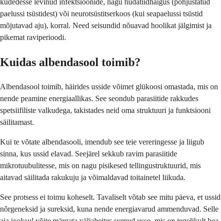
kudedesse levinud infektsioonide, nagu hüdatiidhaigus (põhjustatud
paelussi tsüstidest) või neurotsüstitserkoos (kui seapaelussi tsüstid
mõjutavad aju), korral. Need seisundid nõuavad hoolikat jälgimist ja
pikemat raviperioodi.
Kuidas albendasool toimib?
Albendasool toimib, häirides usside võimet glükoosi omastada, mis on
nende peamine energiaallikas. See seondub parasiitide rakkudes
spetsiifiliste valkudega, takistades neid oma struktuuri ja funktsiooni
säilitamast.
Kui te võtate albendasooli, imendub see teie vereringesse ja liigub
sinna, kus ussid elavad. Seejärel sekkub ravim parasiitide
mikrotuubulitesse, mis on nagu pisikesed tellingustruktuurid, mis
aitavad säilitada rakukuju ja võimaldavad toitainetel liikuda.
See protsess ei toimu koheselt. Tavaliselt võtab see mitu päeva, et ussid
nõrgeneksid ja sureksid, kuna nende energiavarud ammenduvad. Selle
aja jooksul võite märgata väljaheites surnud usse, mis on tegelikult hea