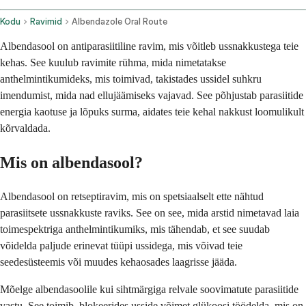
Kodu
Ravimid
Albendazole Oral Route
Albendasool on antiparasiitiline ravim, mis võitleb ussnakkustega teie
kehas. See kuulub ravimite rühma, mida nimetatakse
anthelmintikumideks, mis toimivad, takistades ussidel suhkru
imendumist, mida nad ellujäämiseks vajavad. See põhjustab parasiitide
energia kaotuse ja lõpuks surma, aidates teie kehal nakkust loomulikult
kõrvaldada.
Mis on albendasool?
Albendasool on retseptiravim, mis on spetsiaalselt ette nähtud
parasiitsete ussnakkuste raviks. See on see, mida arstid nimetavad laia
toimespektriga anthelmintikumiks, mis tähendab, et see suudab
võidelda paljude erinevat tüüpi ussidega, mis võivad teie
seedesüsteemis või muudes kehaosades laagrisse jääda.
Mõelge albendasoolile kui sihtmärgiga relvale soovimatute parasiitide
vastu. See toimib, blokeerides usside võimet glükoosi töödelda, mis on