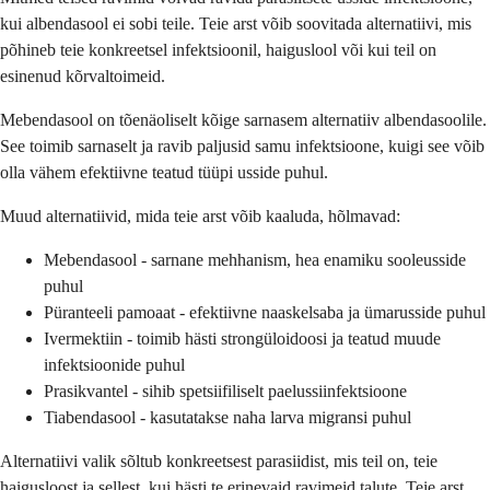
kui albendasool ei sobi teile. Teie arst võib soovitada alternatiivi, mis
põhineb teie konkreetsel infektsioonil, haiguslool või kui teil on
esinenud kõrvaltoimeid.
Mebendasool on tõenäoliselt kõige sarnasem alternatiiv albendasoolile.
See toimib sarnaselt ja ravib paljusid samu infektsioone, kuigi see võib
olla vähem efektiivne teatud tüüpi usside puhul.
Muud alternatiivid, mida teie arst võib kaaluda, hõlmavad:
Mebendasool - sarnane mehhanism, hea enamiku sooleusside
puhul
Püranteeli pamoaat - efektiivne naaskelsaba ja ümarusside puhul
Ivermektiin - toimib hästi strongüloidoosi ja teatud muude
infektsioonide puhul
Prasikvantel - sihib spetsiifiliselt paelussiinfektsioone
Tiabendasool - kasutatakse naha larva migransi puhul
Alternatiivi valik sõltub konkreetsest parasiidist, mis teil on, teie
haigusloost ja sellest, kui hästi te erinevaid ravimeid talute. Teie arst