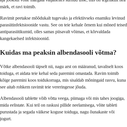
märk, et ravi toimib.
Ravimit peetakse mõõdukalt tugevaks ja efektiivseks enamiku levinud
parasiitinfektsioonide vastu. See on teie kehale õrnem kui mõned teised
antiparasiitikumid, olles samas piisavalt võimas, et kõrvaldada
kangekaelsed infektsioonid.
Kuidas ma peaksin albendasooli võtma?
Võtke albendasooli täpselt nii, nagu arst on määranud, tavaliselt koos
toiduga, et aidata teie kehal seda paremini omastada. Ravim toimib
kõige paremini koos toidukorraga, mis sisaldab mõningaid rasvu, kuna
see aitab rohkem ravimit teie vereringesse jõuda.
Albendasooli tablette võib võtta veega, piimaga või mis tahes joogiga,
mida eelistate. Kui teil on raskusi pillide neelamisega, võite tableti
purustada ja segada väikese koguse toiduga, nagu õunakaste või
jogurt.