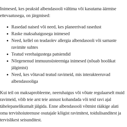
Inimesed, kes peaksid albendasooli vältima või kasutama äärmise
ettevaatusega, on järgmised:
Rasedad naised või need, kes planeerivad rasedust
Raske maksahaigusega inimesed
Need, kellel on teadaolev allergia albendasooli või sarnaste
ravimite suhtes
Teatud verehaigustega patsiendid
Nõrgenenud immuunsüsteemiga inimesed (nõuab hoolikat
jälgimist)
Need, kes võtavad teatud ravimeid, mis interakteeruvad
albendasooliga
Kui teil on maksaprobleeme, neeruhaigus või võtate regulaarselt muid
ravimeid, võib teie arst teie annust kohandada või teid ravi ajal
tähelepanelikumalt jälgida. Enne albendasooli võtmist rääkige alati
oma tervishoiuteenuse osutajale kõigist ravimitest, toidulisanditest ja
tervislikest seisunditest.