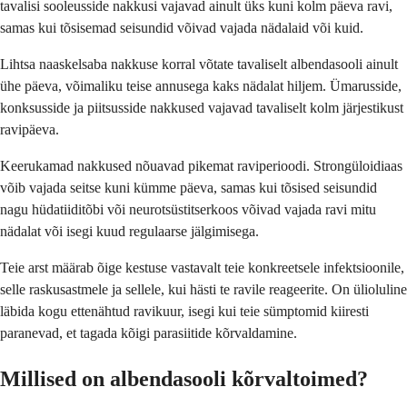
tavalisi sooleusside nakkusi vajavad ainult üks kuni kolm päeva ravi,
samas kui tõsisemad seisundid võivad vajada nädalaid või kuid.
Lihtsa naaskelsaba nakkuse korral võtate tavaliselt albendasooli ainult
ühe päeva, võimaliku teise annusega kaks nädalat hiljem. Ümarusside,
konksusside ja piitsusside nakkused vajavad tavaliselt kolm järjestikust
ravipäeva.
Keerukamad nakkused nõuavad pikemat raviperioodi. Strongüloidiaas
võib vajada seitse kuni kümme päeva, samas kui tõsised seisundid
nagu hüdatiiditõbi või neurotsüstitserkoos võivad vajada ravi mitu
nädalat või isegi kuud regulaarse jälgimisega.
Teie arst määrab õige kestuse vastavalt teie konkreetsele infektsioonile,
selle raskusastmele ja sellele, kui hästi te ravile reageerite. On ülioluline
läbida kogu ettenähtud ravikuur, isegi kui teie sümptomid kiiresti
paranevad, et tagada kõigi parasiitide kõrvaldamine.
Millised on albendasooli kõrvaltoimed?