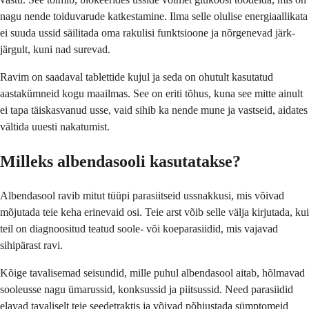
nagu nende toiduvarude katkestamine. Ilma selle olulise energiaallikata
ei suuda ussid säilitada oma rakulisi funktsioone ja nõrgenevad järk-
järgult, kuni nad surevad.
Ravim on saadaval tablettide kujul ja seda on ohutult kasutatud
aastakümneid kogu maailmas. See on eriti tõhus, kuna see mitte ainult
ei tapa täiskasvanud usse, vaid sihib ka nende mune ja vastseid, aidates
vältida uuesti nakatumist.
Milleks albendasooli kasutatakse?
Albendasool ravib mitut tüüpi parasiitseid ussnakkusi, mis võivad
mõjutada teie keha erinevaid osi. Teie arst võib selle välja kirjutada, kui
teil on diagnoositud teatud soole- või koeparasiidid, mis vajavad
sihipärast ravi.
Kõige tavalisemad seisundid, mille puhul albendasool aitab, hõlmavad
sooleusse nagu ümarussid, konksussid ja piitsussid. Need parasiidid
elavad tavaliselt teie seedetraktis ja võivad põhjustada sümptomeid