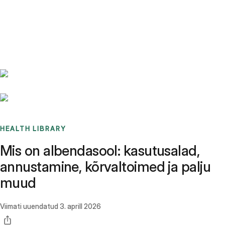
Benchmarks
Stories
FAQ
Sign up / Log in
HEALTH LIBRARY
Mis on albendasool: kasutusalad,
annustamine, kõrvaltoimed ja palju
muud
Viimati uuendatud
3. aprill 2026