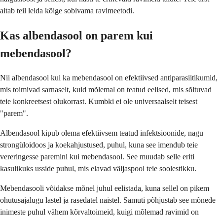
aitab teil leida kõige sobivama ravimeetodi.
Kas albendasool on parem kui
mebendasool?
Nii albendasool kui ka mebendasool on efektiivsed antiparasiitikumid,
mis toimivad sarnaselt, kuid mõlemal on teatud eelised, mis sõltuvad
teie konkreetsest olukorrast. Kumbki ei ole universaalselt teisest
"parem".
Albendasool kipub olema efektiivsem teatud infektsioonide, nagu
strongüloidoos ja koekahjustused, puhul, kuna see imendub teie
vereringesse paremini kui mebendasool. See muudab selle eriti
kasulikuks usside puhul, mis elavad väljaspool teie soolestikku.
Mebendasooli võidakse mõnel juhul eelistada, kuna sellel on pikem
ohutusajalugu lastel ja rasedatel naistel. Samuti põhjustab see mõnede
inimeste puhul vähem kõrvaltoimeid, kuigi mõlemad ravimid on