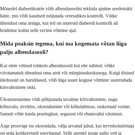
Mõnedel diabeetikutele võib albendasoolist tekkida ajutine seedetrakti
häire, mis võib kaudselt mõjutada veresuhkru kontrolli. Võtke
ühendust oma arstiga, kui teil on muresid diabeedi kontrolli all
hoidmise kohta selle ravimi võtmise ajal.
Mida peaksin tegema, kui ma kogemata võtan liiga
palju albendasooli?
Kui olete võtnud rohkem albendasooli kui ette nähtud, võtke
viivitamatult ühendust oma arsti või mürgistuskeskusega. Kuigi tõsised
üledoosid on haruldased, võib liiga suure koguse võtmine suurendada
kõrvaltoimete riski.
Üleannustamine võib põhjustada tavaliste kõrvaltoimete, nagu
kõhuvalu, iiveldus, oksendamine või kõhulahtisus, raskemaid vorme.
Samuti võite tunda pearinglust, segasust või ebatavalist väsimust.
Ärge proovige ise oksendada, välja arvatud juhul, kui tervishoiutöötaja
on seda konkreetselt soovitanud. Selle asemel jooge palju vett ja