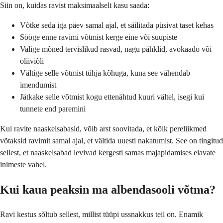
Siin on, kuidas ravist maksimaalselt kasu saada:
Võtke seda iga päev samal ajal, et säilitada püsivat taset kehas
Sööge enne ravimi võtmist kerge eine või suupiste
Valige mõned tervislikud rasvad, nagu pähklid, avokaado või
oliiviõli
Vältige selle võtmist tühja kõhuga, kuna see vähendab
imendumist
Jätkake selle võtmist kogu ettenähtud kuuri vältel, isegi kui
tunnete end paremini
Kui ravite naaskelsabasid, võib arst soovitada, et kõik pereliikmed
võtaksid ravimit samal ajal, et vältida uuesti nakatumist. See on tingitud
sellest, et naaskelsabad levivad kergesti samas majapidamises elavate
inimeste vahel.
Kui kaua peaksin ma albendasooli võtma?
Ravi kestus sõltub sellest, millist tüüpi ussnakkus teil on. Enamik