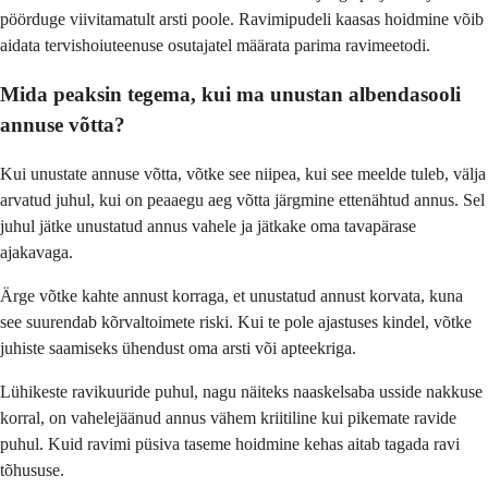
pöörduge viivitamatult arsti poole. Ravimipudeli kaasas hoidmine võib
aidata tervishoiuteenuse osutajatel määrata parima ravimeetodi.
Mida peaksin tegema, kui ma unustan albendasooli
annuse võtta?
Kui unustate annuse võtta, võtke see niipea, kui see meelde tuleb, välja
arvatud juhul, kui on peaaegu aeg võtta järgmine ettenähtud annus. Sel
juhul jätke unustatud annus vahele ja jätkake oma tavapärase
ajakavaga.
Ärge võtke kahte annust korraga, et unustatud annust korvata, kuna
see suurendab kõrvaltoimete riski. Kui te pole ajastuses kindel, võtke
juhiste saamiseks ühendust oma arsti või apteekriga.
Lühikeste ravikuuride puhul, nagu näiteks naaskelsaba usside nakkuse
korral, on vahelejäänud annus vähem kriitiline kui pikemate ravide
puhul. Kuid ravimi püsiva taseme hoidmine kehas aitab tagada ravi
tõhususe.