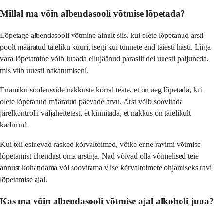
Millal ma võin albendasooli võtmise lõpetada?
Lõpetage albendasooli võtmine ainult siis, kui olete lõpetanud arsti
poolt määratud täieliku kuuri, isegi kui tunnete end täiesti hästi. Liiga
vara lõpetamine võib lubada ellujäänud parasiitidel uuesti paljuneda,
mis viib uuesti nakatumiseni.
Enamiku sooleusside nakkuste korral teate, et on aeg lõpetada, kui
olete lõpetanud määratud päevade arvu. Arst võib soovitada
järelkontrolli väljaheitetest, et kinnitada, et nakkus on täielikult
kadunud.
Kui teil esinevad rasked kõrvaltoimed, võtke enne ravimi võtmise
lõpetamist ühendust oma arstiga. Nad võivad olla võimelised teie
annust kohandama või soovitama viise kõrvaltoimete ohjamiseks ravi
lõpetamise ajal.
Kas ma võin albendasooli võtmise ajal alkoholi juua?