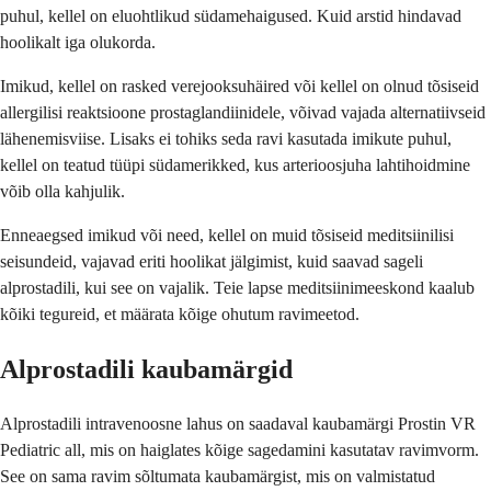
puhul, kellel on eluohtlikud südamehaigused. Kuid arstid hindavad
hoolikalt iga olukorda.
Imikud, kellel on rasked verejooksuhäired või kellel on olnud tõsiseid
allergilisi reaktsioone prostaglandiinidele, võivad vajada alternatiivseid
lähenemisviise. Lisaks ei tohiks seda ravi kasutada imikute puhul,
kellel on teatud tüüpi südamerikked, kus arterioosjuha lahtihoidmine
võib olla kahjulik.
Enneaegsed imikud või need, kellel on muid tõsiseid meditsiinilisi
seisundeid, vajavad eriti hoolikat jälgimist, kuid saavad sageli
alprostadili, kui see on vajalik. Teie lapse meditsiinimeeskond kaalub
kõiki tegureid, et määrata kõige ohutum ravimeetod.
Alprostadili kaubamärgid
Alprostadili intravenoosne lahus on saadaval kaubamärgi Prostin VR
Pediatric all, mis on haiglates kõige sagedamini kasutatav ravimvorm.
See on sama ravim sõltumata kaubamärgist, mis on valmistatud