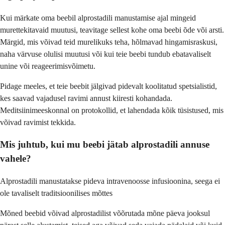
Kui märkate oma beebil alprostadili manustamise ajal mingeid
murettekitavaid muutusi, teavitage sellest kohe oma beebi õde või arsti.
Märgid, mis võivad teid murelikuks teha, hõlmavad hingamisraskusi,
naha värvuse olulisi muutusi või kui teie beebi tundub ebatavaliselt
unine või reageerimisvõimetu.
Pidage meeles, et teie beebit jälgivad pidevalt koolitatud spetsialistid,
kes saavad vajadusel ravimi annust kiiresti kohandada.
Meditsiinimeeskonnal on protokollid, et lahendada kõik tüsistused, mis
võivad ravimist tekkida.
Mis juhtub, kui mu beebi jätab alprostadili annuse
vahele?
Alprostadili manustatakse pideva intravenoosse infusioonina, seega ei
ole tavaliselt traditsioonilises mõttes
Mõned beebid võivad alprostadilist võõrutada mõne päeva jooksul