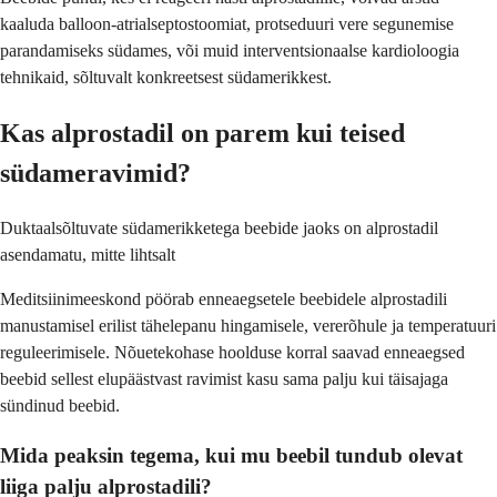
kaaluda balloon-atrialseptostoomiat, protseduuri vere segunemise
parandamiseks südames, või muid interventsionaalse kardioloogia
tehnikaid, sõltuvalt konkreetsest südamerikkest.
Kas alprostadil on parem kui teised
südameravimid?
Duktaalsõltuvate südamerikketega beebide jaoks on alprostadil
asendamatu, mitte lihtsalt
Meditsiinimeeskond pöörab enneaegsetele beebidele alprostadili
manustamisel erilist tähelepanu hingamisele, vererõhule ja temperatuuri
reguleerimisele. Nõuetekohase hoolduse korral saavad enneaegsed
beebid sellest elupäästvast ravimist kasu sama palju kui täisajaga
sündinud beebid.
Mida peaksin tegema, kui mu beebil tundub olevat
liiga palju alprostadili?