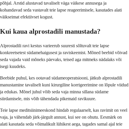
põhjal. Arstid alustavad tavaliselt väga väikese annusega ja
kohandavad seda vastavalt teie lapse reageerimisele, kasutades alati
väikseimat efektiivset kogust.
Kui kaua alprostadili manustada?
Alprostadili ravi kestus varieerub suuresti sõltuvalt teie lapse
konkreetsetest südamehaigusest ja raviskeemist. Mõned beebid võivad
seda vajada vaid mõneks päevaks, teised aga mitmeks nädalaks või
isegi kuudeks.
Beebide puhul, kes ootavad südameoperatsiooni, jätkub alprostadili
manustamine tavaliselt kuni kirurgiline korrigeerimine on lõpule viidud
ja edukas. Mõnel juhul võib seda vaja minna sillana südame
siirdamisele, mis võib tähendada pikemaid ravikuure.
Teie lapse meditsiinimeeskond hindab regulaarselt, kas ravimit on veel
vaja, ja vähendab järk-järgult annust, kui see on ohutu. Eesmärk on
alati kasutada seda võimalikult lühikest aega, tagades samal ajal teie