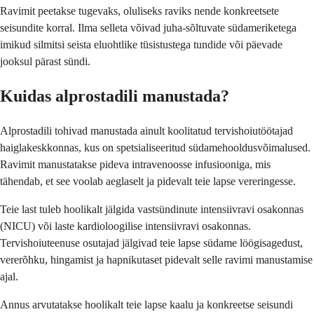
Ravimit peetakse tugevaks, oluliseks raviks nende konkreetsete
seisundite korral. Ilma selleta võivad juha-sõltuvate südameriketega
imikud silmitsi seista eluohtlike tüsistustega tundide või päevade
jooksul pärast sündi.
Kuidas alprostadili manustada?
Alprostadili tohivad manustada ainult koolitatud tervishoiutöötajad
haiglakeskkonnas, kus on spetsialiseeritud südamehooldusvõimalused.
Ravimit manustatakse pideva intravenoosse infusiooniga, mis
tähendab, et see voolab aeglaselt ja pidevalt teie lapse vereringesse.
Teie last tuleb hoolikalt jälgida vastsündinute intensiivravi osakonnas
(NICU) või laste kardioloogilise intensiivravi osakonnas.
Tervishoiuteenuse osutajad jälgivad teie lapse südame löögisagedust,
vererõhku, hingamist ja hapnikutaset pidevalt selle ravimi manustamise
ajal.
Annus arvutatakse hoolikalt teie lapse kaalu ja konkreetse seisundi