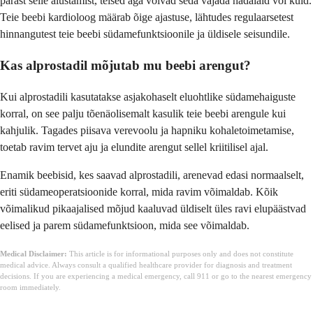
pärast selle alustamist, teised aga võivad seda vajada nädalaid või kuid.
Teie beebi kardioloog määrab õige ajastuse, lähtudes regulaarsetest
hinnangutest teie beebi südamefunktsioonile ja üldisele seisundile.
Kas alprostadil mõjutab mu beebi arengut?
Kui alprostadili kasutatakse asjakohaselt eluohtlike südamehaiguste
korral, on see palju tõenäolisemalt kasulik teie beebi arengule kui
kahjulik. Tagades piisava verevoolu ja hapniku kohaletoimetamise,
toetab ravim tervet aju ja elundite arengut sellel kriitilisel ajal.
Enamik beebisid, kes saavad alprostadili, arenevad edasi normaalselt,
eriti südameoperatsioonide korral, mida ravim võimaldab. Kõik
võimalikud pikaajalised mõjud kaaluvad üldiselt üles ravi elupäästvad
eelised ja parem südamefunktsioon, mida see võimaldab.
Medical Disclaimer:
This article is for informational purposes only and does not constitute
medical advice. Always consult a qualified healthcare provider for diagnosis and treatment
decisions. If you are experiencing a medical emergency, call 911 or go to the nearest emergency
room immediately.