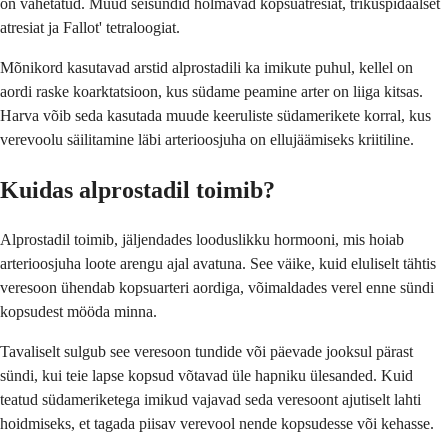
on vahetatud. Muud seisundid hõlmavad kopsuatresiat, trikuspidaalset
atresiat ja Fallot' tetraloogiat.
Mõnikord kasutavad arstid alprostadili ka imikute puhul, kellel on
aordi raske koarktatsioon, kus südame peamine arter on liiga kitsas.
Harva võib seda kasutada muude keeruliste südamerikete korral, kus
verevoolu säilitamine läbi arterioosjuha on ellujäämiseks kriitiline.
Kuidas alprostadil toimib?
Alprostadil toimib, jäljendades looduslikku hormooni, mis hoiab
arterioosjuha loote arengu ajal avatuna. See väike, kuid eluliselt tähtis
veresoon ühendab kopsuarteri aordiga, võimaldades verel enne sündi
kopsudest mööda minna.
Tavaliselt sulgub see veresoon tundide või päevade jooksul pärast
sündi, kui teie lapse kopsud võtavad üle hapniku ülesanded. Kuid
teatud südameriketega imikud vajavad seda veresoont ajutiselt lahti
hoidmiseks, et tagada piisav verevool nende kopsudesse või kehasse.