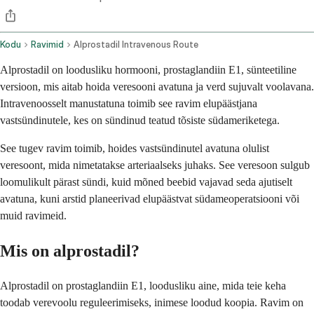
Kodu
Ravimid
Alprostadil Intravenous Route
Alprostadil on loodusliku hormooni, prostaglandiin E1, sünteetiline
versioon, mis aitab hoida veresooni avatuna ja verd sujuvalt voolavana.
Intravenoosselt manustatuna toimib see ravim elupäästjana
vastsündinutele, kes on sündinud teatud tõsiste südameriketega.
See tugev ravim toimib, hoides vastsündinutel avatuna olulist
veresoont, mida nimetatakse arteriaalseks juhaks. See veresoon sulgub
loomulikult pärast sündi, kuid mõned beebid vajavad seda ajutiselt
avatuna, kuni arstid planeerivad elupäästvat südameoperatsiooni või
muid ravimeid.
Mis on alprostadil?
Alprostadil on prostaglandiin E1, loodusliku aine, mida teie keha
toodab verevoolu reguleerimiseks, inimese loodud koopia. Ravim on