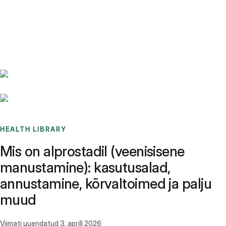
Benchmarks
Stories
FAQ
Sign up / Log in
HEALTH LIBRARY
Mis on alprostadil (veenisisene
manustamine): kasutusalad,
annustamine, kõrvaltoimed ja palju
muud
Viimati uuendatud
3. aprill 2026