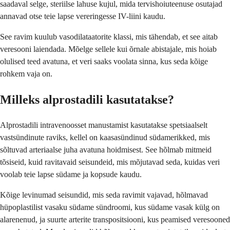
saadaval selge, steriilse lahuse kujul, mida tervishoiuteenuse osutajad
annavad otse teie lapse vereringesse IV-liini kaudu.
See ravim kuulub vasodilataatorite klassi, mis tähendab, et see aitab
veresooni laiendada. Mõelge sellele kui õrnale abistajale, mis hoiab
olulised teed avatuna, et veri saaks voolata sinna, kus seda kõige
rohkem vaja on.
Milleks alprostadili kasutatakse?
Alprostadili intravenoosset manustamist kasutatakse spetsiaalselt
vastsündinute raviks, kellel on kaasasündinud südamerikked, mis
sõltuvad arteriaalse juha avatuna hoidmisest. See hõlmab mitmeid
tõsiseid, kuid ravitavaid seisundeid, mis mõjutavad seda, kuidas veri
voolab teie lapse südame ja kopsude kaudu.
Kõige levinumad seisundid, mis seda ravimit vajavad, hõlmavad
hüpoplastilist vasaku südame sündroomi, kus südame vasak külg on
alarenenud, ja suurte arterite transpositsiooni, kus peamised veresooned