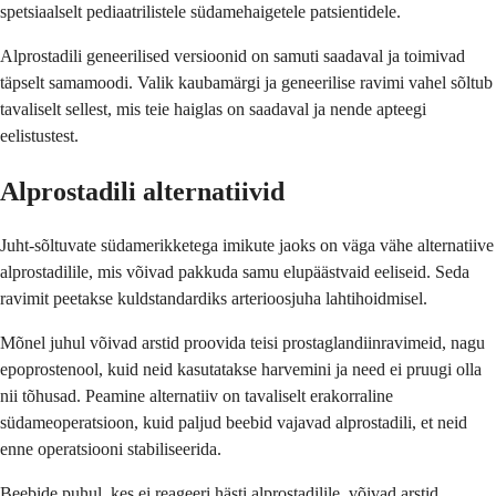
spetsiaalselt pediaatrilistele südamehaigetele patsientidele.
Alprostadili geneerilised versioonid on samuti saadaval ja toimivad
täpselt samamoodi. Valik kaubamärgi ja geneerilise ravimi vahel sõltub
tavaliselt sellest, mis teie haiglas on saadaval ja nende apteegi
eelistustest.
Alprostadili alternatiivid
Juht-sõltuvate südamerikketega imikute jaoks on väga vähe alternatiive
alprostadilile, mis võivad pakkuda samu elupäästvaid eeliseid. Seda
ravimit peetakse kuldstandardiks arterioosjuha lahtihoidmisel.
Mõnel juhul võivad arstid proovida teisi prostaglandiinravimeid, nagu
epoprostenool, kuid neid kasutatakse harvemini ja need ei pruugi olla
nii tõhusad. Peamine alternatiiv on tavaliselt erakorraline
südameoperatsioon, kuid paljud beebid vajavad alprostadili, et neid
enne operatsiooni stabiliseerida.
Beebide puhul, kes ei reageeri hästi alprostadilile, võivad arstid