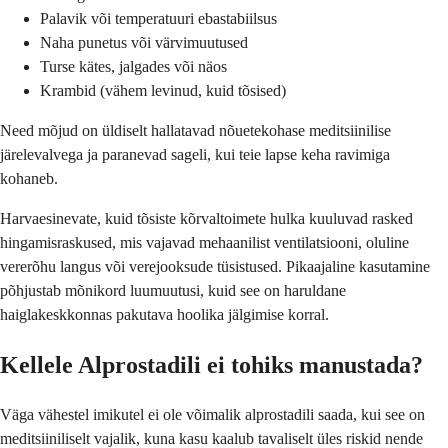
Palavik või temperatuuri ebastabiilsus
Naha punetus või värvimuutused
Turse kätes, jalgades või näos
Krambid (vähem levinud, kuid tõsised)
Need mõjud on üldiselt hallatavad nõuetekohase meditsiinilise
järelevalvega ja paranevad sageli, kui teie lapse keha ravimiga
kohaneb.
Harvaesinevate, kuid tõsiste kõrvaltoimete hulka kuuluvad rasked
hingamisraskused, mis vajavad mehaanilist ventilatsiooni, oluline
vererõhu langus või verejooksude tüsistused. Pikaajaline kasutamine
põhjustab mõnikord luumuutusi, kuid see on haruldane
haiglakeskkonnas pakutava hoolika jälgimise korral.
Kellele Alprostadili ei tohiks manustada?
Väga vähestel imikutel ei ole võimalik alprostadili saada, kui see on
meditsiiniliselt vajalik, kuna kasu kaalub tavaliselt üles riskid nende