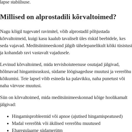
lapse stabiilsuse.
Millised on alprostadili kõrvaltoimed?
Nagu kõigil tugevatel ravimitel, võib alprostadil põhjustada
kõrvaltoimeid, kuigi kasu kaalub tavaliselt üles riskid beebidele, kes
seda vajavad. Meditsiinimeeskond jälgib tähelepanelikult kõiki tüsistusi
ja kohandab ravi vastavalt vajadusele.
Levinud kõrvaltoimed, mida tervishoiuteenuse osutajad jälgivad,
hõlmavad hingamisraskusi, südame löögisageduse muutusi ja vererõhu
kõikumisi. Teie lapsel võib esineda ka palavikku, naha punetust või
naha värvuse muutusi.
Siin on kõrvaltoimed, mida meditsiinimeeskonnad kõige hoolikamalt
jälgivad:
Hingamisprobleemid või apnoe (ajutised hingamispeatused)
Madal vererõhk või äkilised vererõhu muutused
Ebaregulaarne südamerütm