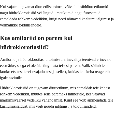
Kui vajate tugevamat diureetilist toimet, võivad tiasiiddiureetikumid
nagu hüdroklorotiasiid või lingudiureetikumid nagu furosemiid
eemaldada rohkem vedelikku, kuigi need nõuavad kaaliumi jälgimist ja
võimalikke toidulisandeid.
Kas amiloriid on parem kui
hüdroklorotiasiid?
Amiloriid ja hüdroklorotiasiid toimivad erinevalt ja teenivad erinevaid
eesmärke, seega ei ole üks tingimata teisest parem. Valik sõltub teie
konkreetsetest tervisevajadustest ja sellest, kuidas teie keha reageerib
igale ravimile.
Hüdroklorotiasiid on tugevam diureetikum, mis eemaldab teie kehast
rohkem vedelikku, muutes selle paremaks inimestele, kes vajavad
märkimisväärset vedeliku vähendamist. Kuid see võib ammendada teie
kaaliumisisaldust, mis võib nõuda jälgimist ja toidulisandeid.