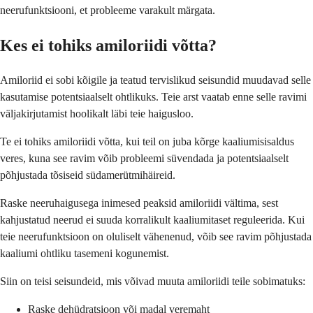
neerufunktsiooni, et probleeme varakult märgata.
Kes ei tohiks amiloriidi võtta?
Amiloriid ei sobi kõigile ja teatud tervislikud seisundid muudavad selle
kasutamise potentsiaalselt ohtlikuks. Teie arst vaatab enne selle ravimi
väljakirjutamist hoolikalt läbi teie haigusloo.
Te ei tohiks amiloriidi võtta, kui teil on juba kõrge kaaliumisisaldus
veres, kuna see ravim võib probleemi süvendada ja potentsiaalselt
põhjustada tõsiseid südamerütmihäireid.
Raske neeruhaigusega inimesed peaksid amiloriidi vältima, sest
kahjustatud neerud ei suuda korralikult kaaliumitaset reguleerida. Kui
teie neerufunktsioon on oluliselt vähenenud, võib see ravim põhjustada
kaaliumi ohtliku tasemeni kogunemist.
Siin on teisi seisundeid, mis võivad muuta amiloriidi teile sobimatuks:
Raske dehüdratsioon või madal veremaht