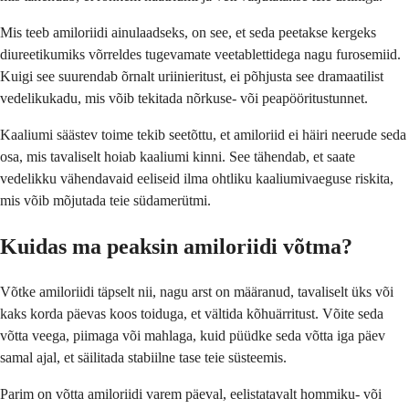
Mis teeb amiloriidi ainulaadseks, on see, et seda peetakse kergeks
diureetikumiks võrreldes tugevamate veetablettidega nagu furosemiid.
Kuigi see suurendab õrnalt uriinieritust, ei põhjusta see dramaatilist
vedelikukadu, mis võib tekitada nõrkuse- või peapööritustunnet.
Kaaliumi säästev toime tekib seetõttu, et amiloriid ei häiri neerude seda
osa, mis tavaliselt hoiab kaaliumi kinni. See tähendab, et saate
vedelikku vähendavaid eeliseid ilma ohtliku kaaliumivaeguse riskita,
mis võib mõjutada teie südamerütmi.
Kuidas ma peaksin amiloriidi võtma?
Võtke amiloriidi täpselt nii, nagu arst on määranud, tavaliselt üks või
kaks korda päevas koos toiduga, et vältida kõhuärritust. Võite seda
võtta veega, piimaga või mahlaga, kuid püüdke seda võtta iga päev
samal ajal, et säilitada stabiilne tase teie süsteemis.
Parim on võtta amiloriidi varem päeval, eelistatavalt hommiku- või