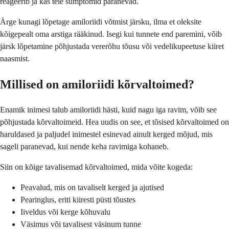
reageerib ja kas teie sümptomid paranevad.
Ärge kunagi lõpetage amiloriidi võtmist järsku, ilma et oleksite
kõigepealt oma arstiga rääkinud. Isegi kui tunnete end paremini, võib
järsk lõpetamine põhjustada vererõhu tõusu või vedelikupeetuse kiiret
naasmist.
Millised on amiloriidi kõrvaltoimed?
Enamik inimesi talub amiloriidi hästi, kuid nagu iga ravim, võib see
põhjustada kõrvaltoimeid. Hea uudis on see, et tõsised kõrvaltoimed on
haruldased ja paljudel inimestel esinevad ainult kerged mõjud, mis
sageli paranevad, kui nende keha ravimiga kohaneb.
Siin on kõige tavalisemad kõrvaltoimed, mida võite kogeda:
Peavalud, mis on tavaliselt kerged ja ajutised
Pearinglus, eriti kiiresti püsti tõustes
Iiveldus või kerge kõhuvalu
Väsimus või tavalisest väsinum tunne