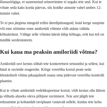
lõunasöögiga, et suurenenud urineerimine ei segaks teie und. Kui te
võtate seda kaks korda päevas, siis hoidke annuste vahel umbes 12-
tunnist vahet.
Te ei pea järgima mingeid erilisi dieedipiiranguid, kuid kerge suupiste
või eine söömine enne amiloriidi võtmist võib aidata vältida
kõhuärritust. Vältige selle võtmist täiesti tühja kõhuga, eriti kui teil on
tundlik seedesüsteem.
Kui kaua ma peaksin amiloriidi võtma?
Amiloriidi ravi kestus sõltub teie konkreetsest seisundist ja sellest, kui
hästi te ravimile reageerite. Kõrge vererõhu korral peate seda
tõenäoliselt võtma pikaajaliselt osana oma pidevast vererõhu kontrolli
plaanist.
Kui te võtate amiloriidi vedelikupeetuse korral, võib kestus olla lühem
ja sõltuda aluseks oleva põhjuse ravimisest. Teie arst jälgib teie
edusamme ja kohandab raviplaani vastavalt sellele, kuidas teie keha