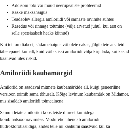
Addisoni tõbi või muud neerupealiste probleemid
Raske maksahaigus
Teadaolev allergia amiloriidi või sarnaste ravimite suhtes
Rasedus või rinnaga toitmine (välja arvatud juhul, kui arst on
selle spetsiaalselt heaks kiitnud)
Kui teil on diabeet, südamehaigus või olete eakas, jälgib teie arst teid
tähelepanelikumalt, kuid võib siiski amiloriidi välja kirjutada, kui kasud
kaaluvad üles riskid.
Amiloriidi kaubamärgid
Amiloriid on saadaval mitmete kaubamärkide all, kuigi geneeriline
versioon toimib sama tõhusalt. Kõige levinum kaubamärk on Midamor,
mis sisaldab amiloriidi toimeainena.
Samuti leiate amiloriidi koos teiste diureetikumidega
kombinatsioonravimites. Moduretic ühendab amiloriidi
hüdroklorotiasiidiga, andes teile nii kaaliumi säästvaid kui ka