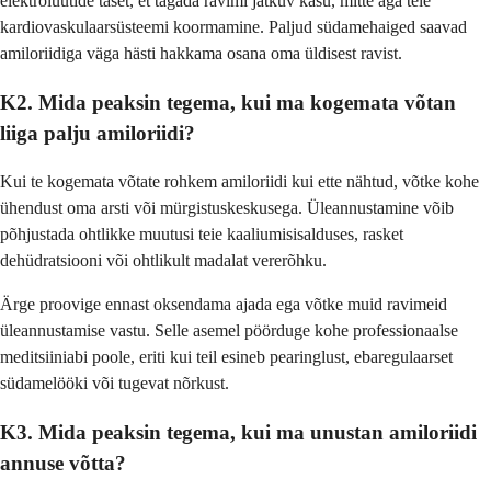
elektrolüütide taset, et tagada ravimi jätkuv kasu, mitte aga teie
kardiovaskulaarsüsteemi koormamine. Paljud südamehaiged saavad
amiloriidiga väga hästi hakkama osana oma üldisest ravist.
K2. Mida peaksin tegema, kui ma kogemata võtan
liiga palju amiloriidi?
Kui te kogemata võtate rohkem amiloriidi kui ette nähtud, võtke kohe
ühendust oma arsti või mürgistuskeskusega. Üleannustamine võib
põhjustada ohtlikke muutusi teie kaaliumisisalduses, rasket
dehüdratsiooni või ohtlikult madalat vererõhku.
Ärge proovige ennast oksendama ajada ega võtke muid ravimeid
üleannustamise vastu. Selle asemel pöörduge kohe professionaalse
meditsiiniabi poole, eriti kui teil esineb pearinglust, ebaregulaarset
südamelööki või tugevat nõrkust.
K3. Mida peaksin tegema, kui ma unustan amiloriidi
annuse võtta?