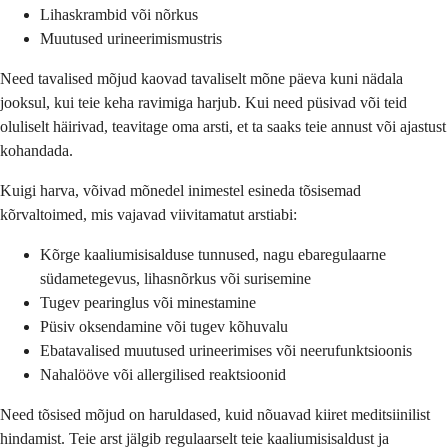
Lihaskrambid või nõrkus
Muutused urineerimismustris
Need tavalised mõjud kaovad tavaliselt mõne päeva kuni nädala
jooksul, kui teie keha ravimiga harjub. Kui need püsivad või teid
oluliselt häirivad, teavitage oma arsti, et ta saaks teie annust või ajastust
kohandada.
Kuigi harva, võivad mõnedel inimestel esineda tõsisemad
kõrvaltoimed, mis vajavad viivitamatut arstiabi:
Kõrge kaaliumisisalduse tunnused, nagu ebaregulaarne
südametegevus, lihasnõrkus või surisemine
Tugev pearinglus või minestamine
Püsiv oksendamine või tugev kõhuvalu
Ebatavalised muutused urineerimises või neerufunktsioonis
Nahalööve või allergilised reaktsioonid
Need tõsised mõjud on haruldased, kuid nõuavad kiiret meditsiinilist
hindamist. Teie arst jälgib regulaarselt teie kaaliumisisaldust ja