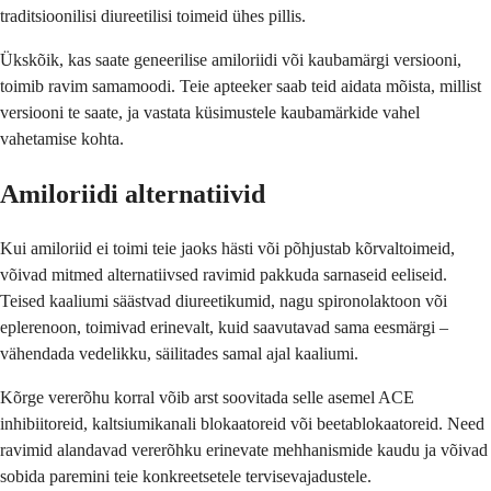
traditsioonilisi diureetilisi toimeid ühes pillis.
Ükskõik, kas saate geneerilise amiloriidi või kaubamärgi versiooni,
toimib ravim samamoodi. Teie apteeker saab teid aidata mõista, millist
versiooni te saate, ja vastata küsimustele kaubamärkide vahel
vahetamise kohta.
Amiloriidi alternatiivid
Kui amiloriid ei toimi teie jaoks hästi või põhjustab kõrvaltoimeid,
võivad mitmed alternatiivsed ravimid pakkuda sarnaseid eeliseid.
Teised kaaliumi säästvad diureetikumid, nagu spironolaktoon või
eplerenoon, toimivad erinevalt, kuid saavutavad sama eesmärgi –
vähendada vedelikku, säilitades samal ajal kaaliumi.
Kõrge vererõhu korral võib arst soovitada selle asemel ACE
inhibiitoreid, kaltsiumikanali blokaatoreid või beetablokaatoreid. Need
ravimid alandavad vererõhku erinevate mehhanismide kaudu ja võivad
sobida paremini teie konkreetsetele tervisevajadustele.