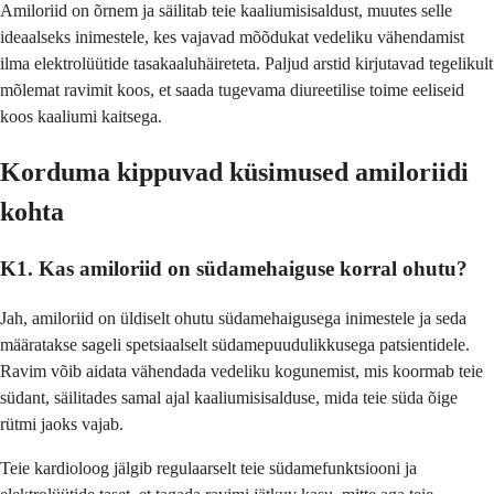
Amiloriid on õrnem ja säilitab teie kaaliumisisaldust, muutes selle
ideaalseks inimestele, kes vajavad mõõdukat vedeliku vähendamist
ilma elektrolüütide tasakaaluhäireteta. Paljud arstid kirjutavad tegelikult
mõlemat ravimit koos, et saada tugevama diureetilise toime eeliseid
koos kaaliumi kaitsega.
Korduma kippuvad küsimused amiloriidi
kohta
K1. Kas amiloriid on südamehaiguse korral ohutu?
Jah, amiloriid on üldiselt ohutu südamehaigusega inimestele ja seda
määratakse sageli spetsiaalselt südamepuudulikkusega patsientidele.
Ravim võib aidata vähendada vedeliku kogunemist, mis koormab teie
südant, säilitades samal ajal kaaliumisisalduse, mida teie süda õige
rütmi jaoks vajab.
Teie kardioloog jälgib regulaarselt teie südamefunktsiooni ja