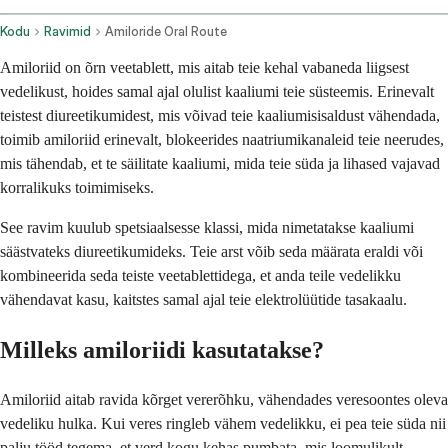
Kodu
Ravimid
Amiloride Oral Route
Amiloriid on õrn veetablett, mis aitab teie kehal vabaneda liigsest
vedelikust, hoides samal ajal olulist kaaliumi teie süsteemis. Erinevalt
teistest diureetikumidest, mis võivad teie kaaliumisisaldust vähendada,
toimib amiloriid erinevalt, blokeerides naatriumikanaleid teie neerudes,
mis tähendab, et te säilitate kaaliumi, mida teie süda ja lihased vajavad
korralikuks toimimiseks.
See ravim kuulub spetsiaalsesse klassi, mida nimetatakse kaaliumi
säästvateks diureetikumideks. Teie arst võib seda määrata eraldi või
kombineerida seda teiste veetablettidega, et anda teile vedelikku
vähendavat kasu, kaitstes samal ajal teie elektrolüütide tasakaalu.
Milleks amiloriidi kasutatakse?
Amiloriid aitab ravida kõrget vererõhku, vähendades veresoontes oleva
vedeliku hulka. Kui veres ringleb vähem vedelikku, ei pea teie süda nii
palju tööd tegema, et verd kogu kehas pumbata, mis loomulikult