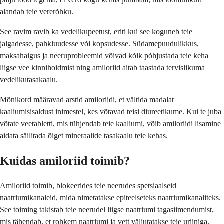
alandab teie vererõhku.
See ravim ravib ka vedelikupeetust, eriti kui see koguneb teie
jalgadesse, pahkluudesse või kopsudesse. Südamepuudulikkus,
maksahaigus ja neeruprobleemid võivad kõik põhjustada teie keha
liigse vee kinnihoidmist ning amiloriid aitab taastada tervislikuma
vedelikutasakaalu.
Mõnikord määravad arstid amiloriidi, et vältida madalat
kaaliumisisaldust inimestel, kes võtavad teisi diureetikume. Kui te juba
võtate veetabletti, mis tühjendab teie kaaliumi, võib amiloriidi lisamine
aidata säilitada õiget mineraalide tasakaalu teie kehas.
Kuidas amiloriid toimib?
Amiloriid toimib, blokeerides teie neerudes spetsiaalseid
naatriumikanaleid, mida nimetatakse epiteelseteks naatriumikanaliteks.
See toiming takistab teie neerudel liigse naatriumi tagasiimendumist,
mis tähendab, et rohkem naatriumi ja vett väljutatakse teie uriiniga.