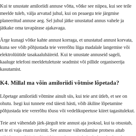
Kui te unustate amiloriidi annuse võtta, võtke see niipea, kui see teile
meelde tuleb, välja arvatud juhul, kui on peaaegu teie järgmise
planeeritud annuse aeg. Sel juhul jätke unustatud annus vahele ja
jätkake oma tavapärase ajakavaga.
Ärge kunagi võtke kahte annust korraga, et unustatud annust korvata,
kuna see võib põhjustada teie vererõhu liiga madalale langemise või
elektrolüütide tasakaaluhäireid. Kui te unustate annuseid sageli,
kaaluge telefoni meeldetuletuste seadmist või pillide organiseerija
kasutamist.
K4. Millal ma võin amiloriidi võtmise lõpetada?
Lõpetage amiloriidi võtmine ainult siis, kui teie arst ütleb, et see on
ohutu. Isegi kui tunnete end täiesti hästi, võib äkiline lõpetamine
põhjustada teie vererõhu tõusu või vedelikupeetuse kiiret tagasitulekut.
Teie arst vähendab järk-järgult teie annust aja jooksul, kui ta otsustab,
et te ei vaja enam ravimit. See annuse vähendamise protsess aitab