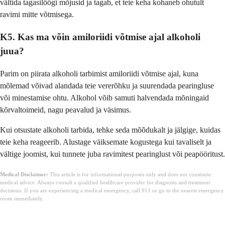
vältida tagasilöögi mõjusid ja tagab, et teie keha kohaneb ohutult
ravimi mitte võtmisega.
K5. Kas ma võin amiloriidi võtmise ajal alkoholi
juua?
Parim on piirata alkoholi tarbimist amiloriidi võtmise ajal, kuna
mõlemad võivad alandada teie vererõhku ja suurendada pearingluse
või minestamise ohtu. Alkohol võib samuti halvendada mõningaid
kõrvaltoimeid, nagu peavalud ja väsimus.
Kui otsustate alkoholi tarbida, tehke seda mõõdukalt ja jälgige, kuidas
teie keha reageerib. Alustage väiksemate kogustega kui tavaliselt ja
vältige joomist, kui tunnete juba ravimitest pearinglust või peapööritust.
Medical Disclaimer:
This article is for informational purposes only and does not constitute
medical advice. Always consult a qualified healthcare provider for diagnosis and treatment
decisions. If you are experiencing a medical emergency, call 911 or go to the nearest emergency
room immediately.