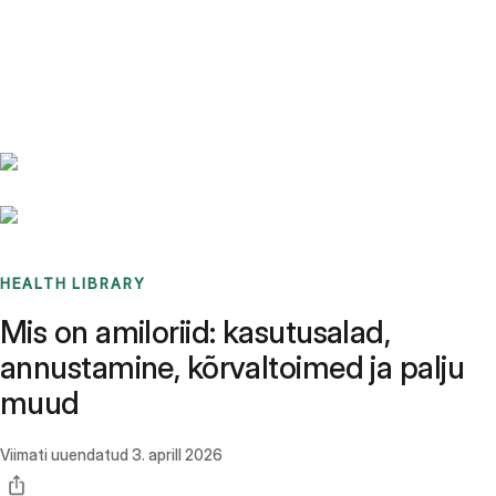
Benchmarks
Stories
FAQ
Sign up / Log in
HEALTH LIBRARY
Mis on amiloriid: kasutusalad,
annustamine, kõrvaltoimed ja palju
muud
Viimati uuendatud
3. aprill 2026