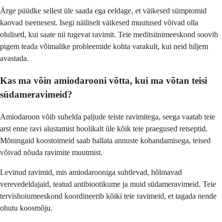
Ärge püüdke sellest üle saada ega eeldage, et väikesed sümptomid
kaovad iseenesest. Isegi näiliselt väikesed muutused võivad olla
olulised, kui saate nii tugevat ravimit. Teie meditsiinimeeskond soovib
pigem teada võimalike probleemide kohta varakult, kui neid hiljem
avastada.
Kas ma võin amiodarooni võtta, kui ma võtan teisi
südameravimeid?
Amiodaroon võib suhelda paljude teiste ravimitega, seega vaatab teie
arst enne ravi alustamist hoolikalt üle kõik teie praegused retseptid.
Mõningaid koostoimeid saab hallata annuste kohandamisega, teised
võivad nõuda ravimite muutmist.
Levinud ravimid, mis amiodarooniga suhtlevad, hõlmavad
verevedeldajaid, teatud antibiootikume ja muid südameravimeid. Teie
tervishoiumeeskond koordineerib kõiki teie ravimeid, et tagada nende
ohutu koosmõju.