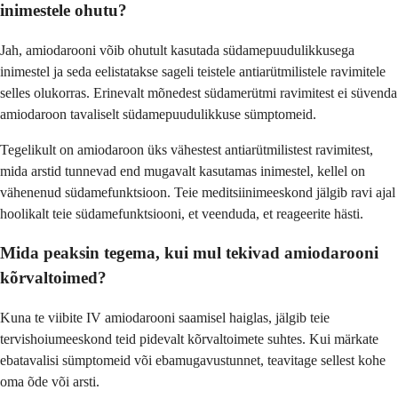
inimestele ohutu?
Jah, amiodarooni võib ohutult kasutada südamepuudulikkusega
inimestel ja seda eelistatakse sageli teistele antiarütmilistele ravimitele
selles olukorras. Erinevalt mõnedest südamerütmi ravimitest ei süvenda
amiodaroon tavaliselt südamepuudulikkuse sümptomeid.
Tegelikult on amiodaroon üks vähestest antiarütmilistest ravimitest,
mida arstid tunnevad end mugavalt kasutamas inimestel, kellel on
vähenenud südamefunktsioon. Teie meditsiinimeeskond jälgib ravi ajal
hoolikalt teie südamefunktsiooni, et veenduda, et reageerite hästi.
Mida peaksin tegema, kui mul tekivad amiodarooni
kõrvaltoimed?
Kuna te viibite IV amiodarooni saamisel haiglas, jälgib teie
tervishoiumeeskond teid pidevalt kõrvaltoimete suhtes. Kui märkate
ebatavalisi sümptomeid või ebamugavustunnet, teavitage sellest kohe
oma õde või arsti.