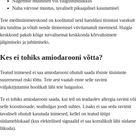
Nägemise muutused või valgustundlikkus
Naha värvuse muutus, tavaliselt pikaajalisel kasutamisel
Teie meditsiinimeeskond on koolitatud neid haruldasi tüsistusi varakult
ära tundma ja võtab nende ilmnemisel viivitamatult meetmeid. Haigla
keskkond pakub kõige turvalisemat keskkonda kõrvaltoimete
jälgimiseks ja juhtimiseks.
Kes ei tohiks amiodarooni võtta?
Teatud inimesed ei saa amiodarooni ohutult saada tõsiste tüsistuste
suurenenud riski tõttu. Teie arst vaatab enne selle ravimi
väljakirjutamist hoolikalt läbi teie haigusloo.
Te ei tohiks amiodarooni saada, kui teil on teadaolev allergia ravimi või
selle koostisosade, sealhulgas joodi suhtes. Lisaks ei saa seda ravimit
tavaliselt ohutult kasutada inimesed, kellel on teatud tüüpi
südameblokaad (kus elektrilised signaalid ei saa korralikult läbi südame
liikuda).