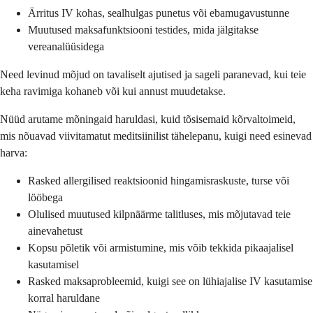
Ärritus IV kohas, sealhulgas punetus või ebamugavustunne
Muutused maksafunktsiooni testides, mida jälgitakse
vereanalüüsidega
Need levinud mõjud on tavaliselt ajutised ja sageli paranevad, kui teie
keha ravimiga kohaneb või kui annust muudetakse.
Nüüd arutame mõningaid haruldasi, kuid tõsisemaid kõrvaltoimeid,
mis nõuavad viivitamatut meditsiinilist tähelepanu, kuigi need esinevad
harva:
Rasked allergilised reaktsioonid hingamisraskuste, turse või
lööbega
Olulised muutused kilpnäärme talitluses, mis mõjutavad teie
ainevahetust
Kopsu põletik või armistumine, mis võib tekkida pikaajalisel
kasutamisel
Rasked maksaprobleemid, kuigi see on lühiajalise IV kasutamise
korral haruldane