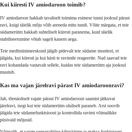
Kui kiiresti IV amiodaroon toimib?
IV amiodaroon hakkab tavaliselt toimima esimese tunni jooksul pärast
ravi, kuigi täielik mõju võib areneda mitu tundi. Võite märgata, et teie
südamerütm hakkab suhteliselt kiiresti paranema, kuid täielik
stabiliseerumine võtab sageli kauem aega.
Teie meditsiinimeeskond jälgib pidevalt teie südame monitori, et
jälgida, kui kiiresti ja kui hästi te ravimile reageerite. Nad saavad teie
ravi kohandada vastavalt sellele, kuidas teie südamerütm aja jooksul
muutub.
Kas ma vajan järelravi pärast IV amiodaroonravi?
Jah, tõenäoliselt vajate pärast IV amiodarooni saamist jätkuvat
järelravi, isegi kui teie südamerütm oluliselt paraneb. Arst soovib
jälgida teie südamefunktsiooni ja kontrollida ravimi võimalikke
püsivaid mõjusid.
Võimalik, et vajate vereanalüüse kilpnäärme ja maksa funktsiooni