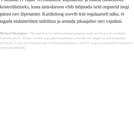
kontrollimiseks, kuna amiodaroon võib mõjutada neid organeid isegi
pärast ravi lõpetamist. Kardioloog soovib teid regulaarselt näha, et
tagada südamerütmi stabiilsus ja arutada pikaajalise ravi vajadusi.
Medical Disclaimer:
This article is for informational purposes only and does not constitute
medical advice. Always consult a qualified healthcare provider for diagnosis and treatment
decisions. If you are experiencing a medical emergency, call 911 or go to the nearest emergency
room immediately.