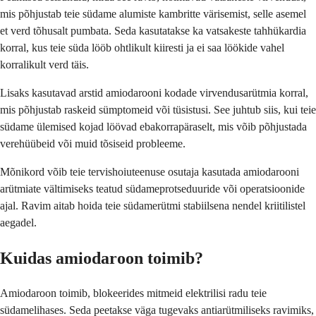
mis põhjustab teie südame alumiste kambritte värisemist, selle asemel
et verd tõhusalt pumbata. Seda kasutatakse ka vatsakeste tahhükardia
korral, kus teie süda lööb ohtlikult kiiresti ja ei saa löökide vahel
korralikult verd täis.
Lisaks kasutavad arstid amiodarooni kodade virvendusarütmia korral,
mis põhjustab raskeid sümptomeid või tüsistusi. See juhtub siis, kui teie
südame ülemised kojad löövad ebakorrapäraselt, mis võib põhjustada
verehüübeid või muid tõsiseid probleeme.
Mõnikord võib teie tervishoiuteenuse osutaja kasutada amiodarooni
arütmiate vältimiseks teatud südameprotseduuride või operatsioonide
ajal. Ravim aitab hoida teie südamerütmi stabiilsena nendel kriitilistel
aegadel.
Kuidas amiodaroon toimib?
Amiodaroon toimib, blokeerides mitmeid elektrilisi radu teie
südamelihases. Seda peetakse väga tugevaks antiarütmiliseks ravimiks,