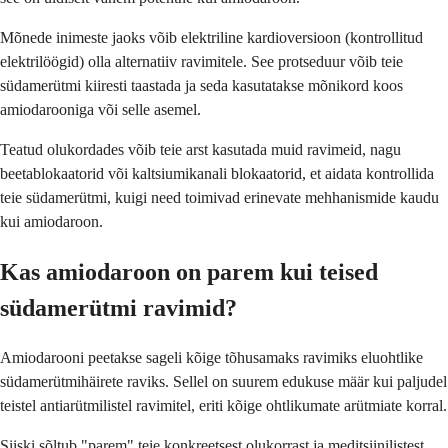
Mõnede inimeste jaoks võib elektriline kardioversioon (kontrollitud
elektrilöögid) olla alternatiiv ravimitele. See protseduur võib teie
südamerütmi kiiresti taastada ja seda kasutatakse mõnikord koos
amiodarooniga või selle asemel.
Teatud olukordades võib teie arst kasutada muid ravimeid, nagu
beetablokaatorid või kaltsiumikanali blokaatorid, et aidata kontrollida
teie südamerütmi, kuigi need toimivad erinevate mehhanismide kaudu
kui amiodaroon.
Kas amiodaroon on parem kui teised
südamerütmi ravimid?
Amiodarooni peetakse sageli kõige tõhusamaks ravimiks eluohtlike
südamerütmihäirete raviks. Sellel on suurem edukuse määr kui paljudel
teistel antiarütmilistel ravimitel, eriti kõige ohtlikumate arütmiate korral.
Siiski sõltub "parem" teie konkreetsest olukorrast ja meditsiinilistest