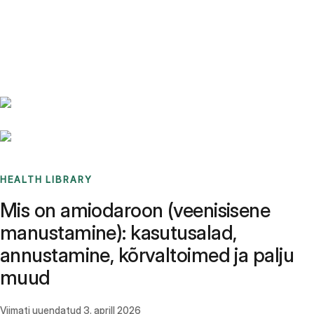
Benchmarks
Stories
FAQ
Sign up / Log in
HEALTH LIBRARY
Mis on amiodaroon (veenisisene
manustamine): kasutusalad,
annustamine, kõrvaltoimed ja palju
muud
Viimati uuendatud
3. aprill 2026