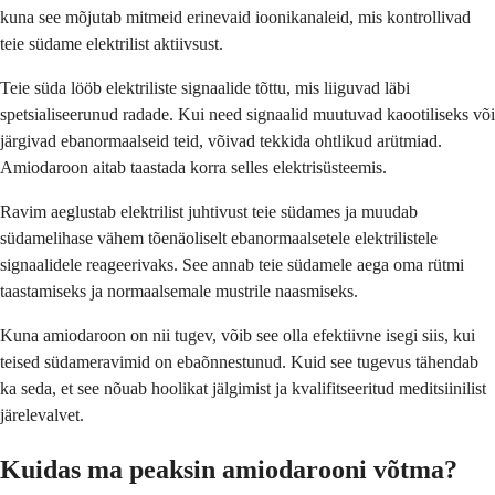
kuna see mõjutab mitmeid erinevaid ioonikanaleid, mis kontrollivad
teie südame elektrilist aktiivsust.
Teie süda lööb elektriliste signaalide tõttu, mis liiguvad läbi
spetsialiseerunud radade. Kui need signaalid muutuvad kaootiliseks või
järgivad ebanormaalseid teid, võivad tekkida ohtlikud arütmiad.
Amiodaroon aitab taastada korra selles elektrisüsteemis.
Ravim aeglustab elektrilist juhtivust teie südames ja muudab
südamelihase vähem tõenäoliselt ebanormaalsetele elektrilistele
signaalidele reageerivaks. See annab teie südamele aega oma rütmi
taastamiseks ja normaalsemale mustrile naasmiseks.
Kuna amiodaroon on nii tugev, võib see olla efektiivne isegi siis, kui
teised südameravimid on ebaõnnestunud. Kuid see tugevus tähendab
ka seda, et see nõuab hoolikat jälgimist ja kvalifitseeritud meditsiinilist
järelevalvet.
Kuidas ma peaksin amiodarooni võtma?