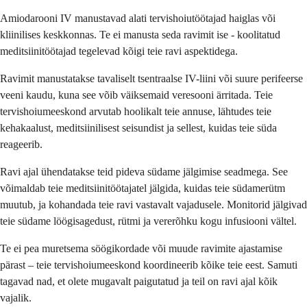
Amiodarooni IV manustavad alati tervishoiutöötajad haiglas või
kliinilises keskkonnas. Te ei manusta seda ravimit ise - koolitatud
meditsiinitöötajad tegelevad kõigi teie ravi aspektidega.
Ravimit manustatakse tavaliselt tsentraalse IV-liini või suure perifeerse
veeni kaudu, kuna see võib väiksemaid veresooni ärritada. Teie
tervishoiumeeskond arvutab hoolikalt teie annuse, lähtudes teie
kehakaalust, meditsiinilisest seisundist ja sellest, kuidas teie süda
reageerib.
Ravi ajal ühendatakse teid pideva südame jälgimise seadmega. See
võimaldab teie meditsiinitöötajatel jälgida, kuidas teie südamerütm
muutub, ja kohandada teie ravi vastavalt vajadusele. Monitorid jälgivad
teie südame löögisagedust, rütmi ja vererõhku kogu infusiooni vältel.
Te ei pea muretsema söögikordade või muude ravimite ajastamise
pärast – teie tervishoiumeeskond koordineerib kõike teie eest. Samuti
tagavad nad, et olete mugavalt paigutatud ja teil on ravi ajal kõik
vajalik.