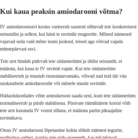
Kui kaua peaksin amiodarooni võtma?
IV amiodaroonravi kestus varieerub suuresti sõltuvalt teie konkreetsest
seisundist ja sellest, kui hästi te ravimile reageerite. Mõned inimesed
vajavad seda vaid mõne tunni jooksul, teised aga võivad vajada
mitmepäevast ravi.
Teie arst hindab pidevalt teie südamerütmi ja üldist seisundit, et
määrata, kui kaua te IV ravimit vajate. Kui teie südamerütm
stabiliseerub ja muutub ennustatavamaks, võivad nad teid üle viia
suukaudsele amiodaroonile või mõnele muule ravimile.
Hädaolukordades võite amiodarooni saada seni, kuni teie südamerütm
normaliseerub ja püsib stabiilsena. Püsivate rütmihäirete korral võib
teie arst kasutada IV vormi sillana, et määrata parim pikaajaline
ravimikava.
Otsus IV amiodarooni lõpetamise kohta sõltub mitmest tegurist,
sealhulgas sellest, kuidas teie süda reageerib, kas teil tekivad