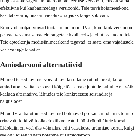
Haiglas saate sageli amiodarooni geneerilise versiooni, mis on sama
efektiivne kui kaubanimedega versioonid. Teie tervishoiumeeskond
kasutab vormi, mis on teie olukorra jaoks kõige sobivam.
Erinevad tootjad võivad toota amiodarooni IV-d, kuid kõik versioonid
peavad vastama samadele rangetele kvaliteedi- ja ohutusstandarditele.
Teie apteeker ja meditsiinimeeskond tagavad, et saate oma vajadustele
vastava õige koostise.
Amiodarooni alternatiivid
Mitmed teised ravimid võivad ravida südame rütmihäireid, kuigi
amiodaroon valitakse sageli kõige tõsisemate juhtude puhul. Arst võib
kaaluda alternatiive, lähtudes teie konkreetsest seisundist ja
haigusloost.
Muud IV antiarütmilised ravimid hõlmavad prokainamiidi, mis toimib
erinevalt, kuid võib olla efektiivne teatud tüüpi rütmihäirete korral.
Lidokaiin on veel üks võimalus, eriti vatsakeste arütmiate korral, kuigi
see on üldiselt vähem potentne kui amiodaroon.