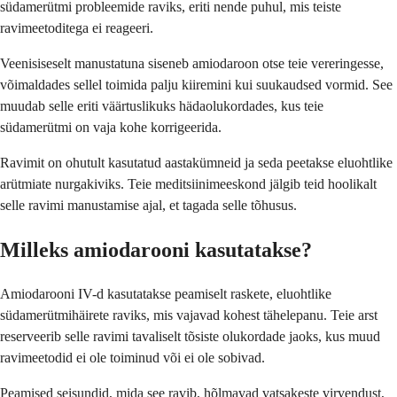
südamerütmi probleemide raviks, eriti nende puhul, mis teiste
ravimeetoditega ei reageeri.
Veenisiseselt manustatuna siseneb amiodaroon otse teie vereringesse,
võimaldades sellel toimida palju kiiremini kui suukaudsed vormid. See
muudab selle eriti väärtuslikuks hädaolukordades, kus teie
südamerütmi on vaja kohe korrigeerida.
Ravimit on ohutult kasutatud aastakümneid ja seda peetakse eluohtlike
arütmiate nurgakiviks. Teie meditsiinimeeskond jälgib teid hoolikalt
selle ravimi manustamise ajal, et tagada selle tõhusus.
Milleks amiodarooni kasutatakse?
Amiodarooni IV-d kasutatakse peamiselt raskete, eluohtlike
südamerütmihäirete raviks, mis vajavad kohest tähelepanu. Teie arst
reserveerib selle ravimi tavaliselt tõsiste olukordade jaoks, kus muud
ravimeetodid ei ole toiminud või ei ole sobivad.
Peamised seisundid, mida see ravib, hõlmavad vatsakeste virvendust,