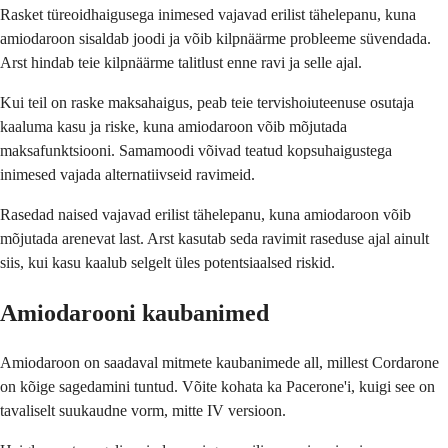
Rasket türeoidhaigusega inimesed vajavad erilist tähelepanu, kuna
amiodaroon sisaldab joodi ja võib kilpnäärme probleeme süvendada.
Arst hindab teie kilpnäärme talitlust enne ravi ja selle ajal.
Kui teil on raske maksahaigus, peab teie tervishoiuteenuse osutaja
kaaluma kasu ja riske, kuna amiodaroon võib mõjutada
maksafunktsiooni. Samamoodi võivad teatud kopsuhaigustega
inimesed vajada alternatiivseid ravimeid.
Rasedad naised vajavad erilist tähelepanu, kuna amiodaroon võib
mõjutada arenevat last. Arst kasutab seda ravimit raseduse ajal ainult
siis, kui kasu kaalub selgelt üles potentsiaalsed riskid.
Amiodarooni kaubanimed
Amiodaroon on saadaval mitmete kaubanimede all, millest Cordarone
on kõige sagedamini tuntud. Võite kohata ka Pacerone'i, kuigi see on
tavaliselt suukaudne vorm, mitte IV versioon.