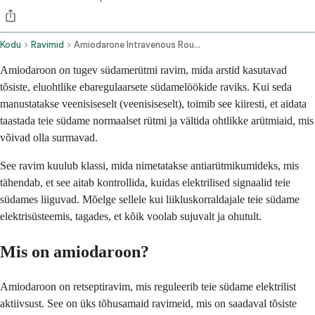
Kodu
Ravimid
Amiodarone Intravenous Route
Amiodaroon on tugev südamerütmi ravim, mida arstid kasutavad
tõsiste, eluohtlike ebaregulaarsete südamelöökide raviks. Kui seda
manustatakse veenisiseselt (veenisiseselt), toimib see kiiresti, et aidata
taastada teie südame normaalset rütmi ja vältida ohtlikke arütmiaid, mis
võivad olla surmavad.
See ravim kuulub klassi, mida nimetatakse antiarütmikumideks, mis
tähendab, et see aitab kontrollida, kuidas elektrilised signaalid teie
südames liiguvad. Mõelge sellele kui liikluskorraldajale teie südame
elektrisüsteemis, tagades, et kõik voolab sujuvalt ja ohutult.
Mis on amiodaroon?
Amiodaroon on retseptiravim, mis reguleerib teie südame elektrilist
aktiivsust. See on üks tõhusamaid ravimeid, mis on saadaval tõsiste