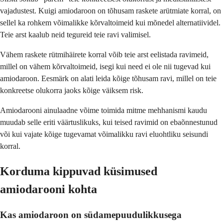
vajadustest. Kuigi amiodaroon on tõhusam raskete arütmiate korral, on
sellel ka rohkem võimalikke kõrvaltoimeid kui mõnedel alternatiividel.
Teie arst kaalub neid tegureid teie ravi valimisel.
Vähem raskete rütmihäirete korral võib teie arst eelistada ravimeid,
millel on vähem kõrvaltoimeid, isegi kui need ei ole nii tugevad kui
amiodaroon. Eesmärk on alati leida kõige tõhusam ravi, millel on teie
konkreetse olukorra jaoks kõige väiksem risk.
Amiodarooni ainulaadne võime toimida mitme mehhanismi kaudu
muudab selle eriti väärtuslikuks, kui teised ravimid on ebaõnnestunud
või kui vajate kõige tugevamat võimalikku ravi eluohtliku seisundi
korral.
Korduma kippuvad küsimused
amiodarooni kohta
Kas amiodaroon on südamepuudulikkusega