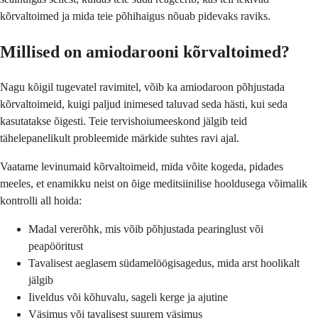
kõrvaltoimed ja mida teie põhihaigus nõuab pidevaks raviks.
Millised on amiodarooni kõrvaltoimed?
Nagu kõigil tugevatel ravimitel, võib ka amiodaroon põhjustada
kõrvaltoimeid, kuigi paljud inimesed taluvad seda hästi, kui seda
kasutatakse õigesti. Teie tervishoiumeeskond jälgib teid
tähelepanelikult probleemide märkide suhtes ravi ajal.
Vaatame levinumaid kõrvaltoimeid, mida võite kogeda, pidades
meeles, et enamikku neist on õige meditsiinilise hooldusega võimalik
kontrolli all hoida:
Madal vererõhk, mis võib põhjustada pearinglust või
peapööritust
Tavalisest aeglasem südamelöögisagedus, mida arst hoolikalt
jälgib
Iiveldus või kõhuvalu, sageli kerge ja ajutine
Väsimus või tavalisest suurem väsimus