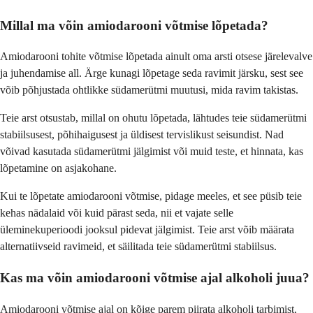
Millal ma võin amiodarooni võtmise lõpetada?
Amiodarooni tohite võtmise lõpetada ainult oma arsti otsese järelevalve
ja juhendamise all. Ärge kunagi lõpetage seda ravimit järsku, sest see
võib põhjustada ohtlikke südamerütmi muutusi, mida ravim takistas.
Teie arst otsustab, millal on ohutu lõpetada, lähtudes teie südamerütmi
stabiilsusest, põhihaigusest ja üldisest tervislikust seisundist. Nad
võivad kasutada südamerütmi jälgimist või muid teste, et hinnata, kas
lõpetamine on asjakohane.
Kui te lõpetate amiodarooni võtmise, pidage meeles, et see püsib teie
kehas nädalaid või kuid pärast seda, nii et vajate selle
üleminekuperioodi jooksul pidevat jälgimist. Teie arst võib määrata
alternatiivseid ravimeid, et säilitada teie südamerütmi stabiilsus.
Kas ma võin amiodarooni võtmise ajal alkoholi juua?
Amiodarooni võtmise ajal on kõige parem piirata alkoholi tarbimist,