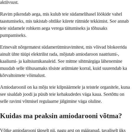
aktiivsust.
Ravim pikendab aega, mis kulub teie südamelihasel löökide vahel
taastumiseks, mis takistab ohtlike kiirete rütmide tekkimist. See annab
teie südamele rohkem aega verega täitumiseks ja tõhusaks
pumpamiseks.
Erinevalt nõrgematest südamerütmiravimitest, mis võivad blokeerida
ainult ühte tüüpi elektrilist rada, mõjutab amiodaroon naatriumi-,
kaaliumi- ja kaltsiumikanaleid. See mitme sihtmärgiga lähenemine
muudab selle tõhusamaks tõsiste arütmiate korral, kuid suurendab ka
kõrvaltoimete võimalust.
Amiodaroonil on ka mõju teie kilpnäärmele ja teistele organitele, kuna
see sisaldab joodi ja püsib teie kehakudedes väga kaua. Seetõttu on
selle ravimi võtmisel regulaarne jälgimine väga oluline.
Kuidas ma peaksin amiodarooni võtma?
Võtke amiodarooni täpselt nii, nagu arst on määranud, tavaliselt üks