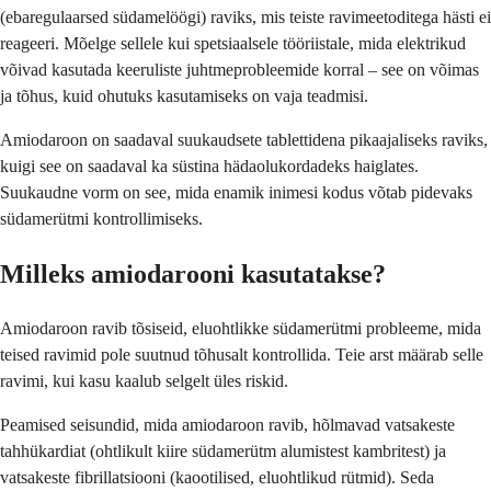
(ebaregulaarsed südamelöögi) raviks, mis teiste ravimeetoditega hästi ei
reageeri. Mõelge sellele kui spetsiaalsele tööriistale, mida elektrikud
võivad kasutada keeruliste juhtmeprobleemide korral – see on võimas
ja tõhus, kuid ohutuks kasutamiseks on vaja teadmisi.
Amiodaroon on saadaval suukaudsete tablettidena pikaajaliseks raviks,
kuigi see on saadaval ka süstina hädaolukordadeks haiglates.
Suukaudne vorm on see, mida enamik inimesi kodus võtab pidevaks
südamerütmi kontrollimiseks.
Milleks amiodarooni kasutatakse?
Amiodaroon ravib tõsiseid, eluohtlikke südamerütmi probleeme, mida
teised ravimid pole suutnud tõhusalt kontrollida. Teie arst määrab selle
ravimi, kui kasu kaalub selgelt üles riskid.
Peamised seisundid, mida amiodaroon ravib, hõlmavad vatsakeste
tahhükardiat (ohtlikult kiire südamerütm alumistest kambritest) ja
vatsakeste fibrillatsiooni (kaootilised, eluohtlikud rütmid). Seda