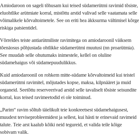
Amiodaroon on sageli tõhusam kui teised südamerütmi ravimid tõsiste,
eluohtlike arütmiate korral, mistõttu arstid valivad selle vaatamata selle
võimalikele kõrvaltoimetele. See on eriti hea äkksurma vältimisel kõrge
riskiga patsientidel.
Võrreldes teiste antiarütmiliste ravimitega on amiodaroonil väiksem
tõenäosus põhjustada ohtlikke südamerütmi muutusi (nn proarütmia).
See muudab selle ohutumaks inimestele, kellel on oluline
südamehaigus või südamepuudulikkus.
Kuid amiodaroonil on rohkem mitte-südame kõrvaltoimeid kui teistel
südamerütmi ravimitel, mõjutades kopse, maksa, kilpnääret ja muid
organeid. Seetõttu reserveerivad arstid selle tavaliselt tõsiste seisundite
korral, kus teised ravimeetodid ei ole toiminud.
„Parim“ ravim sõltub täielikult teie konkreetsest südamehaigusest,
muudest terviseprobleemidest ja sellest, kui hästi te erinevaid ravimeid
talute. Teie arst kaalub kõiki neid tegureid, et valida teile kõige
sobivam valik.