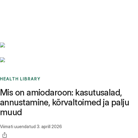
Benchmarks
Stories
FAQ
Sign up / Log in
HEALTH LIBRARY
Mis on amiodaroon: kasutusalad,
annustamine, kõrvaltoimed ja palju
muud
Viimati uuendatud
3. aprill 2026