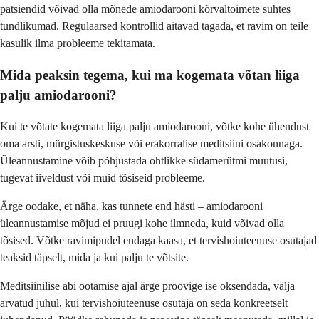
patsiendid võivad olla mõnede amiodarooni kõrvaltoimete suhtes
tundlikumad. Regulaarsed kontrollid aitavad tagada, et ravim on teile
kasulik ilma probleeme tekitamata.
Mida peaksin tegema, kui ma kogemata võtan liiga
palju amiodarooni?
Kui te võtate kogemata liiga palju amiodarooni, võtke kohe ühendust
oma arsti, mürgistuskeskuse või erakorralise meditsiini osakonnaga.
Üleannustamine võib põhjustada ohtlikke südamerütmi muutusi,
tugevat iiveldust või muid tõsiseid probleeme.
Ärge oodake, et näha, kas tunnete end hästi – amiodarooni
üleannustamise mõjud ei pruugi kohe ilmneda, kuid võivad olla
tõsised. Võtke ravimipudel endaga kaasa, et tervishoiuteenuse osutajad
teaksid täpselt, mida ja kui palju te võtsite.
Meditsiinilise abi ootamise ajal ärge proovige ise oksendada, välja
arvatud juhul, kui tervishoiuteenuse osutaja on seda konkreetselt