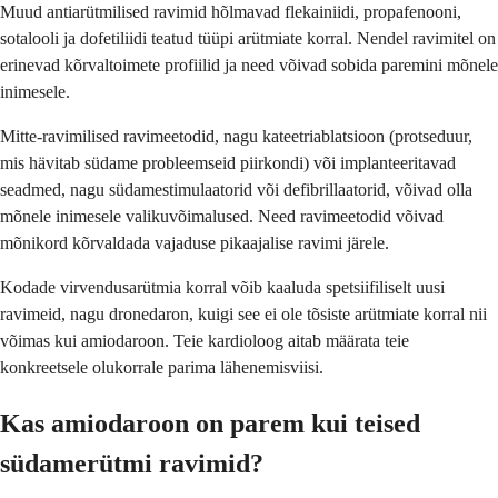
Muud antiarütmilised ravimid hõlmavad flekainiidi, propafenooni,
sotalooli ja dofetiliidi teatud tüüpi arütmiate korral. Nendel ravimitel on
erinevad kõrvaltoimete profiilid ja need võivad sobida paremini mõnele
inimesele.
Mitte-ravimilised ravimeetodid, nagu kateetriablatsioon (protseduur,
mis hävitab südame probleemseid piirkondi) või implanteeritavad
seadmed, nagu südamestimulaatorid või defibrillaatorid, võivad olla
mõnele inimesele valikuvõimalused. Need ravimeetodid võivad
mõnikord kõrvaldada vajaduse pikaajalise ravimi järele.
Kodade virvendusarütmia korral võib kaaluda spetsiifiliselt uusi
ravimeid, nagu dronedaron, kuigi see ei ole tõsiste arütmiate korral nii
võimas kui amiodaroon. Teie kardioloog aitab määrata teie
konkreetsele olukorrale parima lähenemisviisi.
Kas amiodaroon on parem kui teised
südamerütmi ravimid?