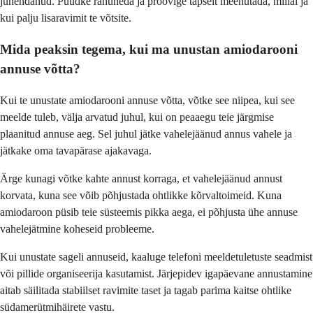
juhendanud. Püüdke rahuneda ja proovige täpselt meenutada, millal ja
kui palju lisaravimit te võtsite.
Mida peaksin tegema, kui ma unustan amiodarooni
annuse võtta?
Kui te unustate amiodarooni annuse võtta, võtke see niipea, kui see
meelde tuleb, välja arvatud juhul, kui on peaaegu teie järgmise
plaanitud annuse aeg. Sel juhul jätke vahelejäänud annus vahele ja
jätkake oma tavapärase ajakavaga.
Ärge kunagi võtke kahte annust korraga, et vahelejäänud annust
korvata, kuna see võib põhjustada ohtlikke kõrvaltoimeid. Kuna
amiodaroon püsib teie süsteemis pikka aega, ei põhjusta ühe annuse
vahelejätmine koheseid probleeme.
Kui unustate sageli annuseid, kaaluge telefoni meeldetuletuste seadmist
või pillide organiseerija kasutamist. Järjepidev igapäevane annustamine
aitab säilitada stabiilset ravimite taset ja tagab parima kaitse ohtlike
südamerütmihäirete vastu.