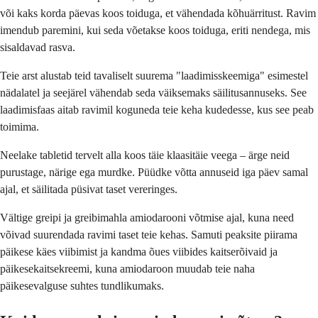
või kaks korda päevas koos toiduga, et vähendada kõhuärritust. Ravim
imendub paremini, kui seda võetakse koos toiduga, eriti nendega, mis
sisaldavad rasva.
Teie arst alustab teid tavaliselt suurema "laadimisskeemiga" esimestel
nädalatel ja seejärel vähendab seda väiksemaks säilitusannuseks. See
laadimisfaas aitab ravimil koguneda teie keha kudedesse, kus see peab
toimima.
Neelake tabletid tervelt alla koos täie klaasitäie veega – ärge neid
purustage, närige ega murdke. Püüdke võtta annuseid iga päev samal
ajal, et säilitada püsivat taset vereringes.
Vältige greipi ja greibimahla amiodarooni võtmise ajal, kuna need
võivad suurendada ravimi taset teie kehas. Samuti peaksite piirama
päikese käes viibimist ja kandma õues viibides kaitserõivaid ja
päikesekaitsekreemi, kuna amiodaroon muudab teie naha
päikesevalguse suhtes tundlikumaks.