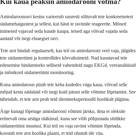
Kui kaua peaksin amiodarooni võtma?
Amiodaroonravi kestus varieerub suuresti sõltuvalt teie konkreetsetest
südamehaigustest ja sellest, kui hästi te ravimile reageerite. Mõned
inimesed vajavad seda kuude kaupa, teised aga võivad vajada seda
aastaid või isegi eluaegset ravi.
Teie arst hindab regulaarselt, kas teil on amiodarooni veel vaja, jälgides
teie südamerütmi ja kontrollides kõrvaltoimeid. Nad kasutavad teie
edenemise hindamiseks selliseid vahendeid nagu EKGd, vereanalüüsid
ja mõnikord südamerütmi monitooring.
Kuna amiodaroon püsib teie keha kudedes väga kaua, võivad selle
mõjud kesta nädalaid või isegi kuid pärast selle võtmise lõpetamist. See
tähendab, et teie arst peab teid üleminekuperioodil hoolikalt jälgima.
Ärge kunagi lõpetage amiodarooni võtmist järsku, ilma et oleksite
eelnevalt oma arstiga rääkinud, kuna see võib põhjustada ohtlikke
südamerütmi muutusi. Kui teil on vaja ravimi võtmine lõpetada,
koostab teie arst hoolika plaani, et teid ohutult üle viia.