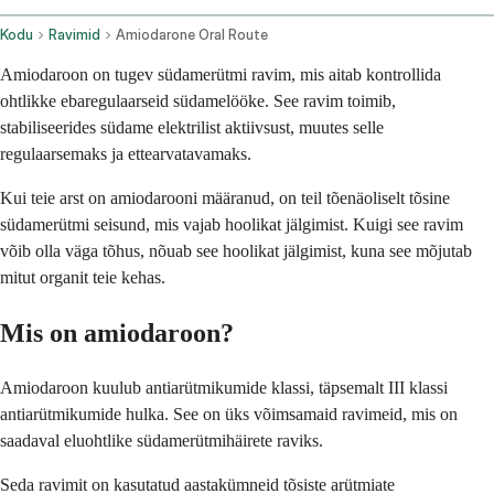
Kodu
Ravimid
Amiodarone Oral Route
Amiodaroon on tugev südamerütmi ravim, mis aitab kontrollida
ohtlikke ebaregulaarseid südamelööke. See ravim toimib,
stabiliseerides südame elektrilist aktiivsust, muutes selle
regulaarsemaks ja ettearvatavamaks.
Kui teie arst on amiodarooni määranud, on teil tõenäoliselt tõsine
südamerütmi seisund, mis vajab hoolikat jälgimist. Kuigi see ravim
võib olla väga tõhus, nõuab see hoolikat jälgimist, kuna see mõjutab
mitut organit teie kehas.
Mis on amiodaroon?
Amiodaroon kuulub antiarütmikumide klassi, täpsemalt III klassi
antiarütmikumide hulka. See on üks võimsamaid ravimeid, mis on
saadaval eluohtlike südamerütmihäirete raviks.
Seda ravimit on kasutatud aastakümneid tõsiste arütmiate