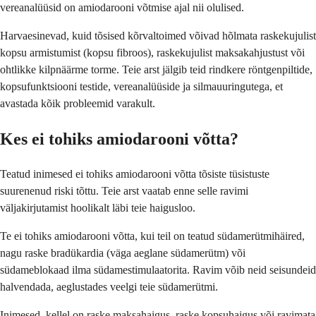
vereanalüüsid on amiodarooni võtmise ajal nii olulised.
Harvaesinevad, kuid tõsised kõrvaltoimed võivad hõlmata raskekujulist
kopsu armistumist (kopsu fibroos), raskekujulist maksakahjustust või
ohtlikke kilpnäärme torme. Teie arst jälgib teid rindkere röntgenpiltide,
kopsufunktsiooni testide, vereanalüüside ja silmauuringutega, et
avastada kõik probleemid varakult.
Kes ei tohiks amiodarooni võtta?
Teatud inimesed ei tohiks amiodarooni võtta tõsiste tüsistuste
suurenenud riski tõttu. Teie arst vaatab enne selle ravimi
väljakirjutamist hoolikalt läbi teie haigusloo.
Te ei tohiks amiodarooni võtta, kui teil on teatud südamerütmihäired,
nagu raske bradükardia (väga aeglane südamerütm) või
südameblokaad ilma südamestimulaatorita. Ravim võib neid seisundeid
halvendada, aeglustades veelgi teie südamerütmi.
Inimesed, kellel on raske maksahaigus, raske kopsuhaigus või ravimata