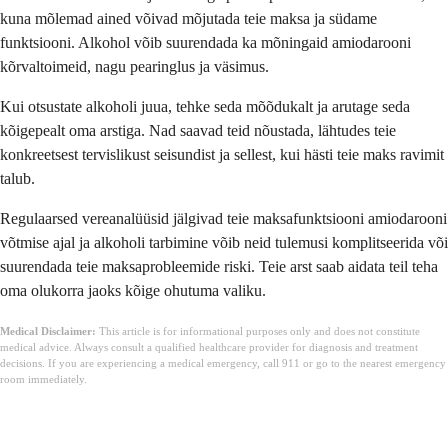
kuna mõlemad ained võivad mõjutada teie maksa ja südame
funktsiooni. Alkohol võib suurendada ka mõningaid amiodarooni
kõrvaltoimeid, nagu pearinglus ja väsimus.
Kui otsustate alkoholi juua, tehke seda mõõdukalt ja arutage seda
kõigepealt oma arstiga. Nad saavad teid nõustada, lähtudes teie
konkreetsest tervislikust seisundist ja sellest, kui hästi teie maks ravimit
talub.
Regulaarsed vereanalüüsid jälgivad teie maksafunktsiooni amiodarooni
võtmise ajal ja alkoholi tarbimine võib neid tulemusi komplitseerida või
suurendada teie maksaprobleemide riski. Teie arst saab aidata teil teha
oma olukorra jaoks kõige ohutuma valiku.
Medical Disclaimer:
This article is for informational purposes only and does not constitute
medical advice. Always consult a qualified healthcare provider for diagnosis and treatment
decisions. If you are experiencing a medical emergency, call 911 or go to the nearest emergency
room immediately.