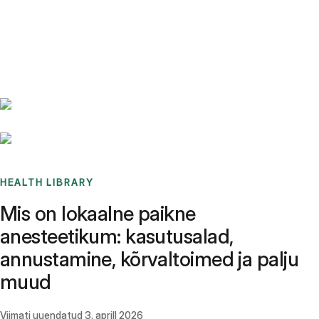
Benchmarks
Stories
FAQ
Sign up / Log in
HEALTH LIBRARY
Mis on lokaalne paikne
anesteetikum: kasutusalad,
annustamine, kõrvaltoimed ja palju
muud
Viimati uuendatud
3. aprill 2026