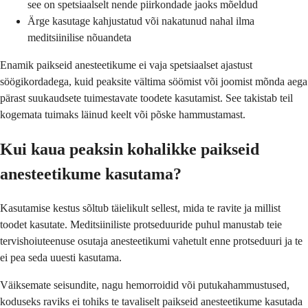
see on spetsiaalselt nende piirkondade jaoks mõeldud
Ärge kasutage kahjustatud või nakatunud nahal ilma
meditsiinilise nõuandeta
Enamik paikseid anesteetikume ei vaja spetsiaalset ajastust
söögikordadega, kuid peaksite vältima söömist või joomist mõnda aega
pärast suukaudsete tuimestavate toodete kasutamist. See takistab teil
kogemata tuimaks läinud keelt või põske hammustamast.
Kui kaua peaksin kohalikke paikseid
anesteetikume kasutama?
Kasutamise kestus sõltub täielikult sellest, mida te ravite ja millist
toodet kasutate. Meditsiiniliste protseduuride puhul manustab teie
tervishoiuteenuse osutaja anesteetikumi vahetult enne protseduuri ja te
ei pea seda uuesti kasutama.
Väiksemate seisundite, nagu hemorroidid või putukahammustused,
koduseks raviks ei tohiks te tavaliselt paikseid anesteetikume kasutada