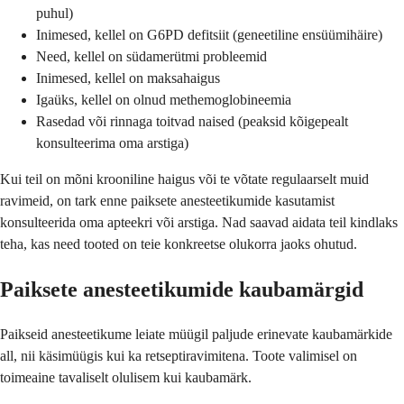
puhul)
Inimesed, kellel on G6PD defitsiit (geneetiline ensüümihäire)
Need, kellel on südamerütmi probleemid
Inimesed, kellel on maksahaigus
Igaüks, kellel on olnud methemoglobineemia
Rasedad või rinnaga toitvad naised (peaksid kõigepealt
konsulteerima oma arstiga)
Kui teil on mõni krooniline haigus või te võtate regulaarselt muid
ravimeid, on tark enne paiksete anesteetikumide kasutamist
konsulteerida oma apteekri või arstiga. Nad saavad aidata teil kindlaks
teha, kas need tooted on teie konkreetse olukorra jaoks ohutud.
Paiksete anesteetikumide kaubamärgid
Paikseid anesteetikume leiate müügil paljude erinevate kaubamärkide
all, nii käsimüügis kui ka retseptiravimitena. Toote valimisel on
toimeaine tavaliselt olulisem kui kaubamärk.