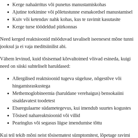
Kerge nahaärritus või punetus manustamiskohas
Ajutine torkimine või põletustunne esmakordsel manustamisel
Kuiv või ketendav nahk kohas, kus te ravimit kasutasite
Kerge turse töödeldud piirkonnas
Need kerged reaktsioonid mööduvad tavaliselt iseenesest mõne tunni
jooksul ja ei vaja meditsiinilist abi.
Vähem levinud, kuid tõsisemad kõrvaltoimed võivad esineda, kuigi
need on siiski suhteliselt haruldased:
Allergilised reaktsioonid tugeva sügeluse, nõgestõve või
hingamisraskustega
Methemoglobineemia (haruldane verehaigus) bensokaiini
sisaldavatest toodetest
Ebaregulaarne südametegevus, kui imendub suurtes kogustes
Tõsised nahareaktsioonid või villid
Pearinglus või segasus liigse imendumise tõttu
Kui teil tekib mõni neist tõsisematest sümptomitest, lõpetage ravimi