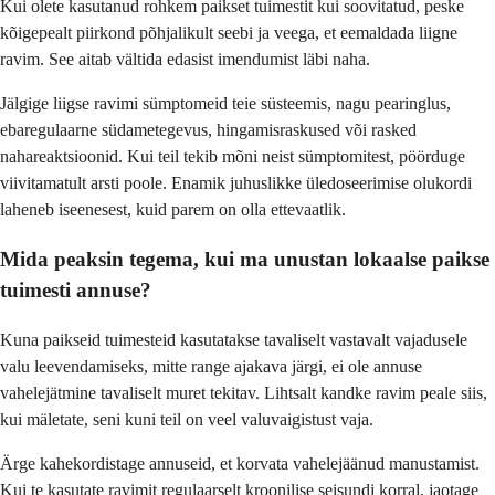
Kui olete kasutanud rohkem paikset tuimestit kui soovitatud, peske
kõigepealt piirkond põhjalikult seebi ja veega, et eemaldada liigne
ravim. See aitab vältida edasist imendumist läbi naha.
Jälgige liigse ravimi sümptomeid teie süsteemis, nagu pearinglus,
ebaregulaarne südametegevus, hingamisraskused või rasked
nahareaktsioonid. Kui teil tekib mõni neist sümptomitest, pöörduge
viivitamatult arsti poole. Enamik juhuslikke üledoseerimise olukordi
laheneb iseenesest, kuid parem on olla ettevaatlik.
Mida peaksin tegema, kui ma unustan lokaalse paikse
tuimesti annuse?
Kuna paikseid tuimesteid kasutatakse tavaliselt vastavalt vajadusele
valu leevendamiseks, mitte range ajakava järgi, ei ole annuse
vahelejätmine tavaliselt muret tekitav. Lihtsalt kandke ravim peale siis,
kui mäletate, seni kuni teil on veel valuvaigistust vaja.
Ärge kahekordistage annuseid, et korvata vahelejäänud manustamist.
Kui te kasutate ravimit regulaarselt kroonilise seisundi korral, jaotage