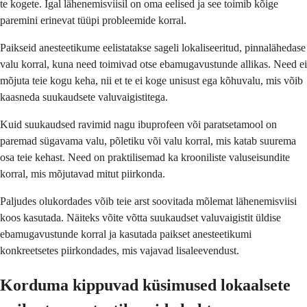
te kogete. Igal lähenemisviisil on oma eelised ja see toimib kõige
paremini erinevat tüüpi probleemide korral.
Paikseid anesteetikume eelistatakse sageli lokaliseeritud, pinnalähedase
valu korral, kuna need toimivad otse ebamugavustunde allikas. Need ei
mõjuta teie kogu keha, nii et te ei koge unisust ega kõhuvalu, mis võib
kaasneda suukaudsete valuvaigistitega.
Kuid suukaudsed ravimid nagu ibuprofeen või paratsetamool on
paremad sügavama valu, põletiku või valu korral, mis katab suurema
osa teie kehast. Need on praktilisemad ka krooniliste valuseisundite
korral, mis mõjutavad mitut piirkonda.
Paljudes olukordades võib teie arst soovitada mõlemat lähenemisviisi
koos kasutada. Näiteks võite võtta suukaudset valuvaigistit üldise
ebamugavustunde korral ja kasutada paikset anesteetikumi
konkreetsetes piirkondades, mis vajavad lisaleevendust.
Korduma kippuvad küsimused lokaalsete