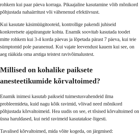
rohkem kui paar päeva korraga. Pikaajaline kasutamine võib mõnikord
põhjustada nahaärritust või vähenenud efektiivsust.
Kui kasutate käsimüügitooteid, kontrollige pakendi juhiseid
konkreetsete ajapiirangute kohta. Enamik soovitab kasutada toodet
mitte rohkem kui 3-4 korda päevas ja lõpetada pärast 7 päeva, kui teie
sümptomid pole paranenud. Kui vajate leevendust kauem kui see, on
aeg rääkida oma arstiga teistest ravivõimalustest.
Millised on kohalike paiksete
anesteetikumide kõrvaltoimed?
Enamik inimesi kasutab paikseid tuimestusvahendeid ilma
probleemideta, kuid nagu kõik ravimid, võivad need mõnikord
põhjustada kõrvaltoimeid. Hea uudis on see, et tõsised kõrvaltoimed on
üsna haruldased, kui neid ravimeid kasutatakse õigesti.
Tavalised kõrvaltoimed, mida võite kogeda, on järgmised: