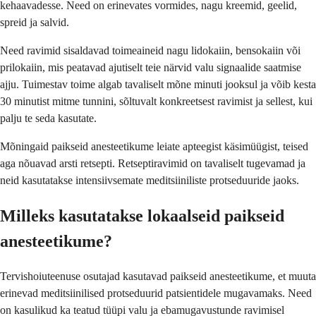
kehaavadesse. Need on erinevates vormides, nagu kreemid, geelid,
spreid ja salvid.
Need ravimid sisaldavad toimeaineid nagu lidokaiin, bensokaiin või
prilokaiin, mis peatavad ajutiselt teie närvid valu signaalide saatmise
ajju. Tuimestav toime algab tavaliselt mõne minuti jooksul ja võib kesta
30 minutist mitme tunnini, sõltuvalt konkreetsest ravimist ja sellest, kui
palju te seda kasutate.
Mõningaid paikseid anesteetikume leiate apteegist käsimüügist, teised
aga nõuavad arsti retsepti. Retseptiravimid on tavaliselt tugevamad ja
neid kasutatakse intensiivsemate meditsiiniliste protseduuride jaoks.
Milleks kasutatakse lokaalseid paikseid
anesteetikume?
Tervishoiuteenuse osutajad kasutavad paikseid anesteetikume, et muuta
erinevad meditsiinilised protseduurid patsientidele mugavamaks. Need
on kasulikud ka teatud tüüpi valu ja ebamugavustunde ravimisel