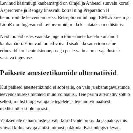
Levinud käsimüügi kaubamärgid on Orajel ja Anbesol suuvalu korral,
Aspercreme ja Bengay lihasvalu korral ning Preparation H
hemorroidide leevendamiseks. Retseptiravimid nagu EMLA kreem ja
LidoRx on tugevamad ravimvormid, mida kasutatakse meditsiinis.
Neid tooteid ostes vaadake pigem toimeainete loetelu kui ainult
kaubamärki. Erinevad tooted võivad sisaldada sama toimeaine
erinevaid kontsentratsioone, seega peate valima oma vajadustele
vastava tugevuse.
Paiksete anesteetikumide alternatiivid
Kui paiksed anesteetikumid ei sobi teile, on valu ja ebamugavustunde
leevendamiseks mitmeid muid võimalusi. Teie parim alternatiiv sõltub
sellest, millist tüüpi valuga te tegelete ja teie individuaalsest
meditsiinilisest olukorrast.
Väiksemate nahairrituste ja valu korral võite proovida jääpakke, mis
võivad külmaraviga ajutist tuimust pakkuda. Käsimüügis olevad