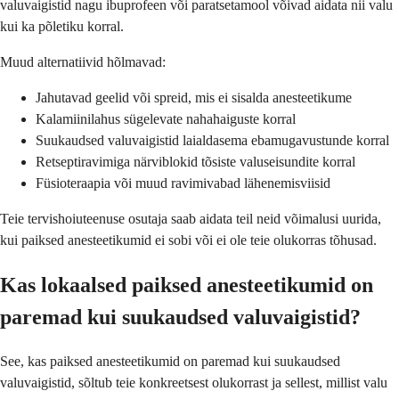
valuvaigistid nagu ibuprofeen või paratsetamool võivad aidata nii valu
kui ka põletiku korral.
Muud alternatiivid hõlmavad:
Jahutavad geelid või spreid, mis ei sisalda anesteetikume
Kalamiinilahus sügelevate nahahaiguste korral
Suukaudsed valuvaigistid laialdasema ebamugavustunde korral
Retseptiravimiga närviblokid tõsiste valuseisundite korral
Füsioteraapia või muud ravimivabad lähenemisviisid
Teie tervishoiuteenuse osutaja saab aidata teil neid võimalusi uurida,
kui paiksed anesteetikumid ei sobi või ei ole teie olukorras tõhusad.
Kas lokaalsed paiksed anesteetikumid on
paremad kui suukaudsed valuvaigistid?
See, kas paiksed anesteetikumid on paremad kui suukaudsed
valuvaigistid, sõltub teie konkreetsest olukorrast ja sellest, millist valu