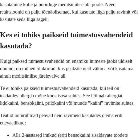
kasutamine kohe ja pöörduge meditsiinilise abi poole. Need
reaktsioonid on palju tõenäolisemad, kui kasutate liiga palju ravimit või
kasutate seda liiga sageli.
Kes ei tohiks paikseid tuimestusvahendeid
kasutada?
Kuigi paiksed tuimestusvahendid on enamiku inimeste jaoks üldiselt
ohutud, on mõned olukorrad, kus peaksite neid vältima või kasutama
ainult meditsiinilise järelevalve all.
Te ei tohiks paikseid tuimestusvahendeid kasutada, kui teil on
teadaolev allergia mõne koostisosa suhtes. See hõlmab allergiat
lidokaiini, bensokaiini, prilokaiini või muude "kaiini" ravimite suhtes.
Teatud inimrühmad peavad neid ravimeid kasutades olema eriti
ettevaatlikud:
Alla 2-aastased imikud (eriti bensokaiini sisaldavate toodete