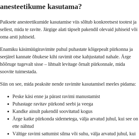
anesteetikume kasutama?
Paiksete anesteetikumide kasutamise viis sõltub konkreetsest tootest ja
sellest, mida te ravite. Järgige alati täpselt pakendil olevaid juhiseid või
oma arsti juhiseid.
Enamiku käsimüügiravimite puhul puhastate kõigepealt piirkonna ja
seejärel kannate õhukese kihi ravimit otse kahjustatud nahale. Ärge
hõõruge tugevalt sisse – lihtsalt levitage õrnalt piirkonnale, mida
soovite tuimestada.
Siin on see, mida peaksite nende ravimite kasutamisel meeles pidama:
Peske käsi enne ja pärast ravimi manustamist
Puhastage ravitav piirkond seebi ja veega
Kandke ainult pakendil soovitatud kogus
Ärge katke piirkonda sidemetega, välja arvatud juhul, kui see on
ette nähtud
Vältige ravimi sattumist silma või suhu, välja arvatud juhul, kui