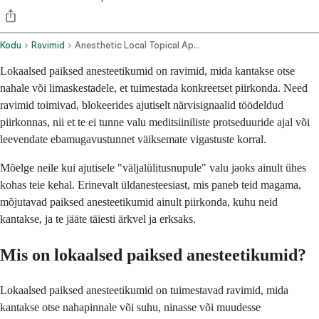
Kodu
Ravimid
Anesthetic Local Topical Application Route
Lokaalsed paiksed anesteetikumid on ravimid, mida kantakse otse
nahale või limaskestadele, et tuimestada konkreetset piirkonda. Need
ravimid toimivad, blokeerides ajutiselt närvisignaalid töödeldud
piirkonnas, nii et te ei tunne valu meditsiiniliste protseduuride ajal või
leevendate ebamugavustunnet väiksemate vigastuste korral.
Mõelge neile kui ajutisele "väljalülitusnupule" valu jaoks ainult ühes
kohas teie kehal. Erinevalt üldanesteesiast, mis paneb teid magama,
mõjutavad paiksed anesteetikumid ainult piirkonda, kuhu neid
kantakse, ja te jääte täiesti ärkvel ja erksaks.
Mis on lokaalsed paiksed anesteetikumid?
Lokaalsed paiksed anesteetikumid on tuimestavad ravimid, mida
kantakse otse nahapinnale või suhu, ninasse või muudesse