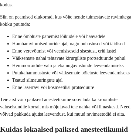
kodus.
Siin on peamised olukorrad, kus võite nende tuimestavate ravimitega
kokku puutuda:
Enne õmbluste panemist lõikudele või haavadele
Hambaraviprotseduuride ajal, nagu puhastused või täidised
Enne verevõtmist või veenisiseseid sisestusi, eriti lastel
Väiksemate nahal tehtavate kirurgiliste protseduuride puhul
Hemmorroidide valu ja ebamugavustunde leevendamiseks
Putukahammustuste või väiksemate põletuste leevendamiseks
Teatud silmauuringute ajal
Enne laserravi või kosmeetilisi protseduure
Teie arst võib paikseid anesteetikume soovitada ka krooniliste
valuseisundite korral, mis mõjutavad teie nahka või limaskesti. Need
võivad pakkuda ajutist leevendust, kui muud ravimeetodid ei aita.
Kuidas lokaalsed paiksed anesteetikumid