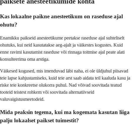
paiksete anesteetikumide kohta
Kas lokaalne paikne anesteetikum on raseduse ajal
ohutu?
Enamikku paikseid anesteetikume peetakse raseduse ajal suhteliselt
ohutuks, kui neid kasutatakse aeg-ajalt ja väikestes kogustes. Kuid
enne ravimi kasutamist raseduse või rinnaga toitmise ajal peate alati
konsulteerima oma arstiga.
Väikesed kogused, mis imenduvad läbi naha, ei ole üldjuhul piisavad
teie lapse kahjustamiseks, kuid teie arst saab aidata teil kaaluda kasu ja
riske teie konkreetse olukorra puhul. Nad võivad soovitada teatud
tooteid teistest rohkem või soovitada alternatiivseid
valuvaigistusmeetodeid.
Mida peaksin tegema, kui ma kogemata kasutan liiga
palju lokaalset paikset tuimestit?