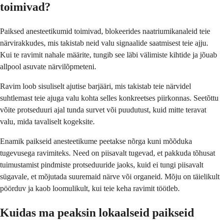
toimivad?
Paiksed anesteetikumid toimivad, blokeerides naatriumikanaleid teie
närvirakkudes, mis takistab neid valu signaalide saatmisest teie ajju.
Kui te ravimit nahale määrite, tungib see läbi välimiste kihtide ja jõuab
allpool asuvate närvilõpmeteni.
Ravim loob sisuliselt ajutise barjääri, mis takistab teie närvidel
suhtlemast teie ajuga valu kohta selles konkreetses piirkonnas. Seetõttu
võite protseduuri ajal tunda survet või puudutust, kuid mitte teravat
valu, mida tavaliselt kogeksite.
Enamik paikseid anesteetikume peetakse nõrga kuni mõõduka
tugevusega ravimiteks. Need on piisavalt tugevad, et pakkuda tõhusat
tuimustamist pindmiste protseduuride jaoks, kuid ei tungi piisavalt
sügavale, et mõjutada suuremaid närve või organeid. Mõju on täielikult
pöörduv ja kaob loomulikult, kui teie keha ravimit töötleb.
Kuidas ma peaksin lokaalseid paikseid