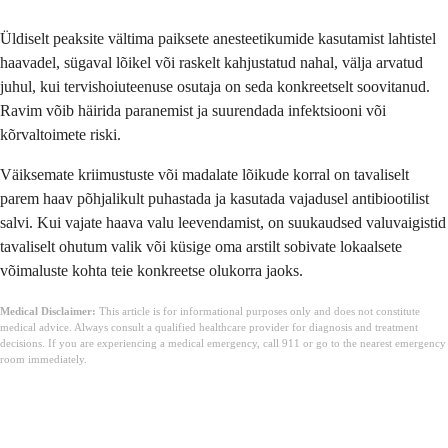
Üldiselt peaksite vältima paiksete anesteetikumide kasutamist lahtistel
haavadel, sügaval lõikel või raskelt kahjustatud nahal, välja arvatud
juhul, kui tervishoiuteenuse osutaja on seda konkreetselt soovitanud.
Ravim võib häirida paranemist ja suurendada infektsiooni või
kõrvaltoimete riski.
Väiksemate kriimustuste või madalate lõikude korral on tavaliselt
parem haav põhjalikult puhastada ja kasutada vajadusel antibiootilist
salvi. Kui vajate haava valu leevendamist, on suukaudsed valuvaigistid
tavaliselt ohutum valik või küsige oma arstilt sobivate lokaalsete
võimaluste kohta teie konkreetse olukorra jaoks.
Medical Disclaimer:
This article is for informational purposes only and does not constitute
medical advice. Always consult a qualified healthcare provider for diagnosis and treatment
decisions. If you are experiencing a medical emergency, call 911 or go to the nearest emergency
room immediately.