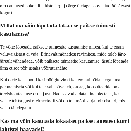
oma annused pakendi juhiste järgi ja ärge ületage soovitatud ööpäevast
kogust.
Millal ma võin lõpetada lokaalse paikse tuimesti
kasutamise?
Te võite lõpetada paiksete tuimestite kasutamise niipea, kui te enam
valuvaigistust ei vaja. Erinevalt mõnedest ravimitest, mida tuleb järk-
järgult vähendada, võib paiksete tuimestite kasutamise järsult lõpetada,
ilma et see põhjustaks võõrutusnähte.
Kui olete kasutanud käsimüügiravimit kauem kui nädal aega ilma
paranemiseta või kui teie valu süveneb, on aeg konsulteerida oma
tervishoiuteenuse osutajaga. Nad saavad aidata kindlaks teha, kas
vajate teistsugust ravimeetodit või on teil mõni varjatud seisund, mis
vajab tähelepanu.
Kas ma võin kasutada lokaalset paikset anesteetikumi
lahtistel haavadel?