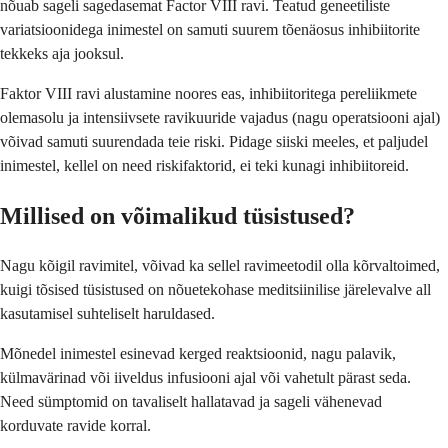
nõuab sageli sagedasemat Factor VIII ravi. Teatud geneetiliste
variatsioonidega inimestel on samuti suurem tõenäosus inhibiitorite
tekkeks aja jooksul.
Faktor VIII ravi alustamine noores eas, inhibiitoritega pereliikmete
olemasolu ja intensiivsete ravikuuride vajadus (nagu operatsiooni ajal)
võivad samuti suurendada teie riski. Pidage siiski meeles, et paljudel
inimestel, kellel on need riskifaktorid, ei teki kunagi inhibiitoreid.
Millised on võimalikud tüsistused?
Nagu kõigil ravimitel, võivad ka sellel ravimeetodil olla kõrvaltoimed,
kuigi tõsised tüsistused on nõuetekohase meditsiinilise järelevalve all
kasutamisel suhteliselt haruldased.
Mõnedel inimestel esinevad kerged reaktsioonid, nagu palavik,
külmavärinad või iiveldus infusiooni ajal või vahetult pärast seda.
Need sümptomid on tavaliselt hallatavad ja sageli vähenevad
korduvate ravide korral.