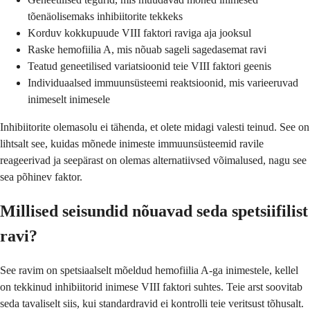
tõenäolisemaks inhibiitorite tekkeks
Korduv kokkupuude VIII faktori raviga aja jooksul
Raske hemofiilia A, mis nõuab sageli sagedasemat ravi
Teatud geneetilised variatsioonid teie VIII faktori geenis
Individuaalsed immuunsüsteemi reaktsioonid, mis varieeruvad
inimeselt inimesele
Inhibiitorite olemasolu ei tähenda, et olete midagi valesti teinud. See on
lihtsalt see, kuidas mõnede inimeste immuunsüsteemid ravile
reageerivad ja seepärast on olemas alternatiivsed võimalused, nagu see
sea põhinev faktor.
Millised seisundid nõuavad seda spetsiifilist
ravi?
See ravim on spetsiaalselt mõeldud hemofiilia A-ga inimestele, kellel
on tekkinud inhibiitorid inimese VIII faktori suhtes. Teie arst soovitab
seda tavaliselt siis, kui standardravid ei kontrolli teie veritsust tõhusalt.