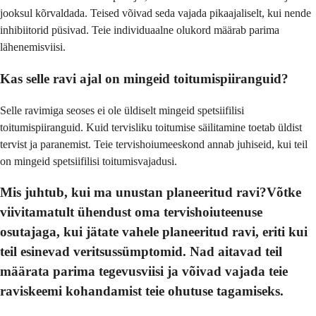
jooksul kõrvaldada. Teised võivad seda vajada pikaajaliselt, kui nende
inhibiitorid püsivad. Teie individuaalne olukord määrab parima
lähenemisviisi.
Kas selle ravi ajal on mingeid toitumispiiranguid?
Selle ravimiga seoses ei ole üldiselt mingeid spetsiifilisi
toitumispiiranguid. Kuid tervisliku toitumise säilitamine toetab üldist
tervist ja paranemist. Teie tervishoiumeeskond annab juhiseid, kui teil
on mingeid spetsiifilisi toitumisvajadusi.
Mis juhtub, kui ma unustan planeeritud ravi?Võtke
viivitamatult ühendust oma tervishoiuteenuse
osutajaga, kui jätate vahele planeeritud ravi, eriti kui
teil esinevad veritsussümptomid. Nad aitavad teil
määrata parima tegevusviisi ja võivad vajada teie
raviskeemi kohandamist teie ohutuse tagamiseks.