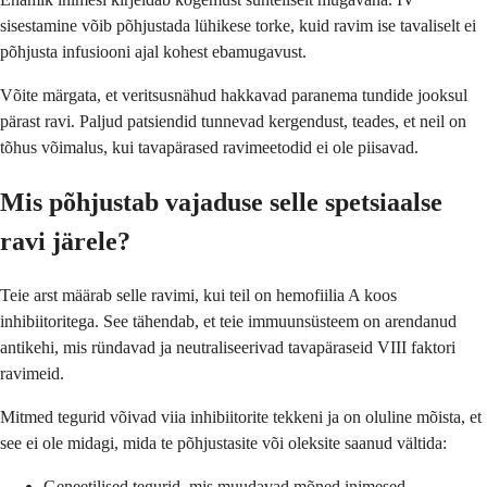
sisestamine võib põhjustada lühikese torke, kuid ravim ise tavaliselt ei
põhjusta infusiooni ajal kohest ebamugavust.
Võite märgata, et veritsusnähud hakkavad paranema tundide jooksul
pärast ravi. Paljud patsiendid tunnevad kergendust, teades, et neil on
tõhus võimalus, kui tavapärased ravimeetodid ei ole piisavad.
Mis põhjustab vajaduse selle spetsiaalse
ravi järele?
Teie arst määrab selle ravimi, kui teil on hemofiilia A koos
inhibiitoritega. See tähendab, et teie immuunsüsteem on arendanud
antikehi, mis ründavad ja neutraliseerivad tavapäraseid VIII faktori
ravimeid.
Mitmed tegurid võivad viia inhibiitorite tekkeni ja on oluline mõista, et
see ei ole midagi, mida te põhjustasite või oleksite saanud vältida:
Geneetilised tegurid, mis muudavad mõned inimesed