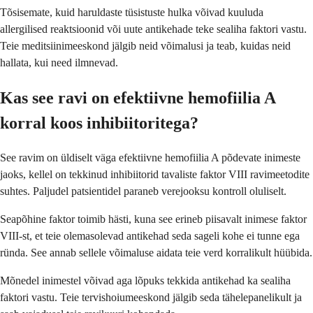
Tõsisemate, kuid haruldaste tüsistuste hulka võivad kuuluda
allergilised reaktsioonid või uute antikehade teke sealiha faktori vastu.
Teie meditsiinimeeskond jälgib neid võimalusi ja teab, kuidas neid
hallata, kui need ilmnevad.
Kas see ravi on efektiivne hemofiilia A
korral koos inhibiitoritega?
See ravim on üldiselt väga efektiivne hemofiilia A põdevate inimeste
jaoks, kellel on tekkinud inhibiitorid tavaliste faktor VIII ravimeetodite
suhtes. Paljudel patsientidel paraneb verejooksu kontroll oluliselt.
Seapõhine faktor toimib hästi, kuna see erineb piisavalt inimese faktor
VIII-st, et teie olemasolevad antikehad seda sageli kohe ei tunne ega
ründa. See annab sellele võimaluse aidata teie verd korralikult hüübida.
Mõnedel inimestel võivad aga lõpuks tekkida antikehad ka sealiha
faktori vastu. Teie tervishoiumeeskond jälgib seda tähelepanelikult ja