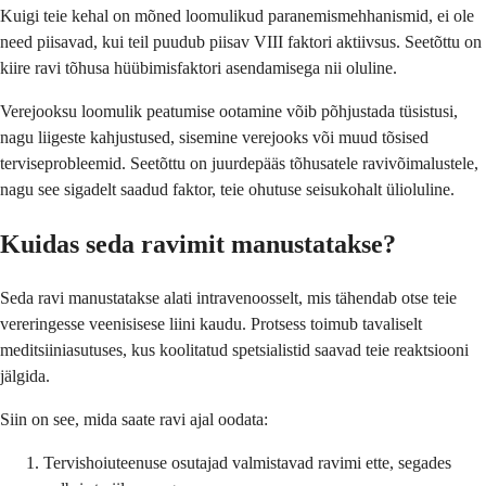
Kuigi teie kehal on mõned loomulikud paranemismehhanismid, ei ole
need piisavad, kui teil puudub piisav VIII faktori aktiivsus. Seetõttu on
kiire ravi tõhusa hüübimisfaktori asendamisega nii oluline.
Verejooksu loomulik peatumise ootamine võib põhjustada tüsistusi,
nagu liigeste kahjustused, sisemine verejooks või muud tõsised
terviseprobleemid. Seetõttu on juurdepääs tõhusatele ravivõimalustele,
nagu see sigadelt saadud faktor, teie ohutuse seisukohalt ülioluline.
Kuidas seda ravimit manustatakse?
Seda ravi manustatakse alati intravenoosselt, mis tähendab otse teie
vereringesse veenisisese liini kaudu. Protsess toimub tavaliselt
meditsiiniasutuses, kus koolitatud spetsialistid saavad teie reaktsiooni
jälgida.
Siin on see, mida saate ravi ajal oodata:
Tervishoiuteenuse osutajad valmistavad ravimi ette, segades