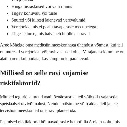
Hingamisraskused või valu rinnus
Tugev kõhuvalu või turse
Suured või kiiresti laienevad verevalumid
Verejooks, mis ei peatu tavapäraste meetmetega
Liigeste turse, mis halveneb hoolimata ravist
Ärge kõhelge oma meditsiinimeeskonnaga ühendust võtmast, kui teil
on muresid verejooksu või ravi vastuse kohta. Varajane sekkumine on
alati parem kui oodata, kas sümptomid paranevad.
Millised on selle ravi vajamise
riskifaktorid?
Mitmed tegurid suurendavad tõenäosust, et teil võib olla vaja seda
spetsiaalset ravivõimalust. Nende mõistmine võib aidata teil ja teie
tervishoiumeeskonnal oma ravi planeerida.
Peamised riskifaktorid hõlmavad raske hemofiilia A olemasolu, mis