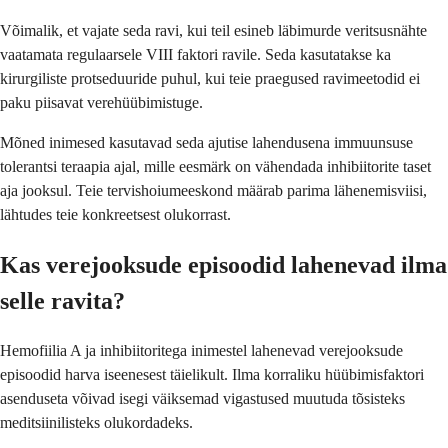
Võimalik, et vajate seda ravi, kui teil esineb läbimurde veritsusnähte
vaatamata regulaarsele VIII faktori ravile. Seda kasutatakse ka
kirurgiliste protseduuride puhul, kui teie praegused ravimeetodid ei
paku piisavat verehüübimistuge.
Mõned inimesed kasutavad seda ajutise lahendusena immuunsuse
tolerantsi teraapia ajal, mille eesmärk on vähendada inhibiitorite taset
aja jooksul. Teie tervishoiumeeskond määrab parima lähenemisviisi,
lähtudes teie konkreetsest olukorrast.
Kas verejooksude episoodid lahenevad ilma
selle ravita?
Hemofiilia A ja inhibiitoritega inimestel lahenevad verejooksude
episoodid harva iseenesest täielikult. Ilma korraliku hüübimisfaktori
asenduseta võivad isegi väiksemad vigastused muutuda tõsisteks
meditsiinilisteks olukordadeks.