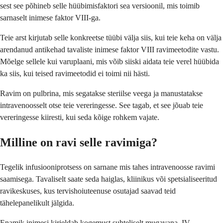
sest see põhineb selle hüübimisfaktori sea versioonil, mis toimib
sarnaselt inimese faktor VIII-ga.
Teie arst kirjutab selle konkreetse tüübi välja siis, kui teie keha on välja
arendanud antikehad tavaliste inimese faktor VIII ravimeetodite vastu.
Mõelge sellele kui varuplaani, mis võib siiski aidata teie verel hüübida
ka siis, kui teised ravimeetodid ei toimi nii hästi.
Ravim on pulbrina, mis segatakse steriilse veega ja manustatakse
intravenoosselt otse teie vereringesse. See tagab, et see jõuab teie
vereringesse kiiresti, kui seda kõige rohkem vajate.
Milline on ravi selle ravimiga?
Tegelik infusiooniprotsess on sarnane mis tahes intravenoosse ravimi
saamisega. Tavaliselt saate seda haiglas, kliinikus või spetsialiseeritud
ravikeskuses, kus tervishoiuteenuse osutajad saavad teid
tähelepanelikult jälgida.
Enamik inimesi kirjeldab kogemust suhteliselt mugavana. IV