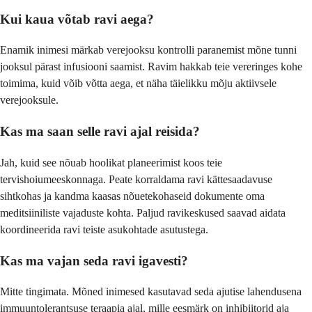
Kui kaua võtab ravi aega?
Enamik inimesi märkab verejooksu kontrolli paranemist mõne tunni
jooksul pärast infusiooni saamist. Ravim hakkab teie vereringes kohe
toimima, kuid võib võtta aega, et näha täielikku mõju aktiivsele
verejooksule.
Kas ma saan selle ravi ajal reisida?
Jah, kuid see nõuab hoolikat planeerimist koos teie
tervishoiumeeskonnaga. Peate korraldama ravi kättesaadavuse
sihtkohas ja kandma kaasas nõuetekohaseid dokumente oma
meditsiiniliste vajaduste kohta. Paljud ravikeskused saavad aidata
koordineerida ravi teiste asukohtade asutustega.
Kas ma vajan seda ravi igavesti?
Mitte tingimata. Mõned inimesed kasutavad seda ajutise lahendusena
immuuntolerantsuse teraapia ajal, mille eesmärk on inhibiitorid aja