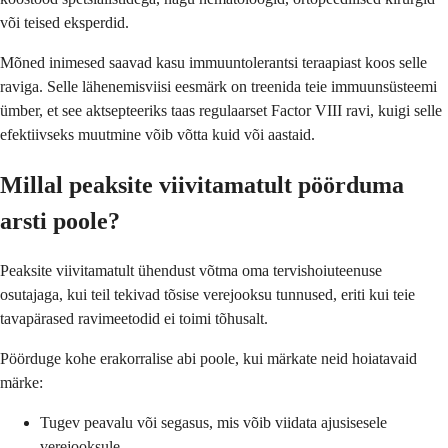
või teised eksperdid.
Mõned inimesed saavad kasu immuuntolerantsi teraapiast koos selle
raviga. Selle lähenemisviisi eesmärk on treenida teie immuunsüsteemi
ümber, et see aktsepteeriks taas regulaarset Factor VIII ravi, kuigi selle
efektiivseks muutmine võib võtta kuid või aastaid.
Millal peaksite viivitamatult pöörduma
arsti poole?
Peaksite viivitamatult ühendust võtma oma tervishoiuteenuse
osutajaga, kui teil tekivad tõsise verejooksu tunnused, eriti kui teie
tavapärased ravimeetodid ei toimi tõhusalt.
Pöörduge kohe erakorralise abi poole, kui märkate neid hoiatavaid
märke:
Tugev peavalu või segasus, mis võib viidata ajusisesele
verejooksule