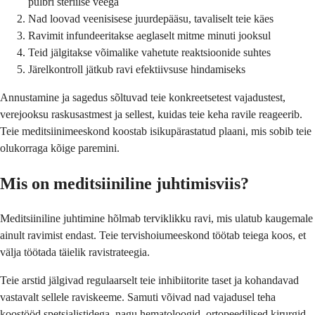
pulbri steriilse veega
Nad loovad veenisisese juurdepääsu, tavaliselt teie käes
Ravimit infundeeritakse aeglaselt mitme minuti jooksul
Teid jälgitakse võimalike vahetute reaktsioonide suhtes
Järelkontroll jätkub ravi efektiivsuse hindamiseks
Annustamine ja sagedus sõltuvad teie konkreetsetest vajadustest,
verejooksu raskusastmest ja sellest, kuidas teie keha ravile reageerib.
Teie meditsiinimeeskond koostab isikupärastatud plaani, mis sobib teie
olukorraga kõige paremini.
Mis on meditsiiniline juhtimisviis?
Meditsiiniline juhtimine hõlmab terviklikku ravi, mis ulatub kaugemale
ainult ravimist endast. Teie tervishoiumeeskond töötab teiega koos, et
välja töötada täielik ravistrateegia.
Teie arstid jälgivad regulaarselt teie inhibiitorite taset ja kohandavad
vastavalt sellele raviskeeme. Samuti võivad nad vajadusel teha
koostööd spetsialistidega, nagu hematoloogid, ortopeedilised kirurgid