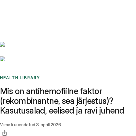
Benchmarks
Stories
FAQ
Sign up / Log in
HEALTH LIBRARY
Mis on antihemofiilne faktor
(rekombinantne, sea järjestus)?
Kasutusalad, eelised ja ravi juhend
Viimati uuendatud
3. aprill 2026