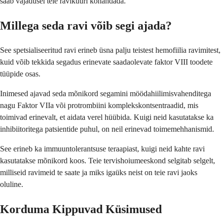
saab vajadusel teie ravikuuri kohandada.
Millega seda ravi võib segi ajada?
See spetsialiseeritud ravi erineb üsna palju teistest hemofiilia ravimitest,
kuid võib tekkida segadus erinevate saadaolevate faktor VIII toodete
tüüpide osas.
Inimesed ajavad seda mõnikord segamini möödahiilimisvahenditega
nagu Faktor VIIa või protrombiini komplekskontsentraadid, mis
toimivad erinevalt, et aidata verel hüübida. Kuigi neid kasutatakse ka
inhibiitoritega patsientide puhul, on neil erinevad toimemehhanismid.
See erineb ka immuuntolerantsuse teraapiast, kuigi neid kahte ravi
kasutatakse mõnikord koos. Teie tervishoiumeeskond selgitab selgelt,
milliseid ravimeid te saate ja miks igaüks neist on teie ravi jaoks
oluline.
Korduma Kippuvad Küsimused