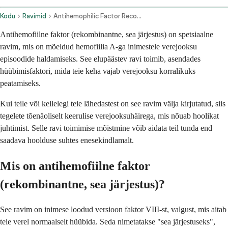
Kodu
Ravimid
Antihemophilic Factor Recombinant Porcine Sequence Intravenous Route
Antihemofiilne faktor (rekombinantne, sea järjestus) on spetsiaalne
ravim, mis on mõeldud hemofiilia A-ga inimestele verejooksu
episoodide haldamiseks. See elupäästev ravi toimib, asendades
hüübimisfaktori, mida teie keha vajab verejooksu korralikuks
peatamiseks.
Kui teile või kellelegi teie lähedastest on see ravim välja kirjutatud, siis
tegelete tõenäoliselt keerulise verejooksuhäirega, mis nõuab hoolikat
juhtimist. Selle ravi toimimise mõistmine võib aidata teil tunda end
saadava hoolduse suhtes enesekindlamalt.
Mis on antihemofiilne faktor
(rekombinantne, sea järjestus)?
See ravim on inimese loodud versioon faktor VIII-st, valgust, mis aitab
teie verel normaalselt hüübida. Seda nimetatakse "sea järjestuseks",