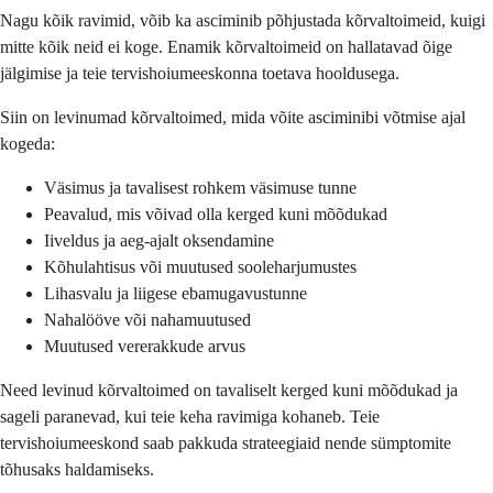
Nagu kõik ravimid, võib ka asciminib põhjustada kõrvaltoimeid, kuigi
mitte kõik neid ei koge. Enamik kõrvaltoimeid on hallatavad õige
jälgimise ja teie tervishoiumeeskonna toetava hooldusega.
Siin on levinumad kõrvaltoimed, mida võite asciminibi võtmise ajal
kogeda:
Väsimus ja tavalisest rohkem väsimuse tunne
Peavalud, mis võivad olla kerged kuni mõõdukad
Iiveldus ja aeg-ajalt oksendamine
Kõhulahtisus või muutused sooleharjumustes
Lihasvalu ja liigese ebamugavustunne
Nahalööve või nahamuutused
Muutused vererakkude arvus
Need levinud kõrvaltoimed on tavaliselt kerged kuni mõõdukad ja
sageli paranevad, kui teie keha ravimiga kohaneb. Teie
tervishoiumeeskond saab pakkuda strateegiaid nende sümptomite
tõhusaks haldamiseks.