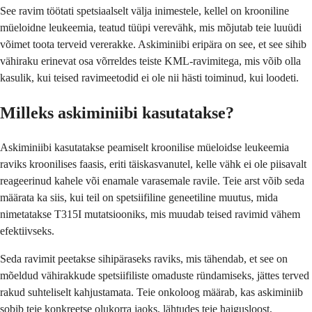
See ravim töötati spetsiaalselt välja inimestele, kellel on krooniline
müeloidne leukeemia, teatud tüüpi verevähk, mis mõjutab teie luuüdi
võimet toota terveid vererakke. Askiminiibi eripära on see, et see sihib
vähiraku erinevat osa võrreldes teiste KML-ravimitega, mis võib olla
kasulik, kui teised ravimeetodid ei ole nii hästi toiminud, kui loodeti.
Milleks askiminiibi kasutatakse?
Askiminiibi kasutatakse peamiselt kroonilise müeloidse leukeemia
raviks kroonilises faasis, eriti täiskasvanutel, kelle vähk ei ole piisavalt
reageerinud kahele või enamale varasemale ravile. Teie arst võib seda
määrata ka siis, kui teil on spetsiifiline geneetiline muutus, mida
nimetatakse T315I mutatsiooniks, mis muudab teised ravimid vähem
efektiivseks.
Seda ravimit peetakse sihipäraseks raviks, mis tähendab, et see on
mõeldud vähirakkude spetsiifiliste omaduste ründamiseks, jättes terved
rakud suhteliselt kahjustamata. Teie onkoloog määrab, kas askiminiib
sobib teie konkreetse olukorra jaoks, lähtudes teie haigusloost,