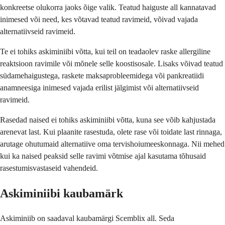
konkreetse olukorra jaoks õige valik. Teatud haiguste all kannatavad
inimesed või need, kes võtavad teatud ravimeid, võivad vajada
alternatiivseid ravimeid.
Te ei tohiks askiminiibi võtta, kui teil on teadaolev raske allergiline
reaktsioon ravimile või mõnele selle koostisosale. Lisaks võivad teatud
südamehaigustega, raskete maksaprobleemidega või pankreatiidi
anamneesiga inimesed vajada erilist jälgimist või alternatiivseid
ravimeid.
Rasedad naised ei tohiks askiminiibi võtta, kuna see võib kahjustada
arenevat last. Kui plaanite rasestuda, olete rase või toidate last rinnaga,
arutage ohutumaid alternatiive oma tervishoiumeeskonnaga. Nii mehed
kui ka naised peaksid selle ravimi võtmise ajal kasutama tõhusaid
rasestumisvastaseid vahendeid.
Askiminiibi kaubamärk
Askiminiib on saadaval kaubamärgi Scemblix all. Seda