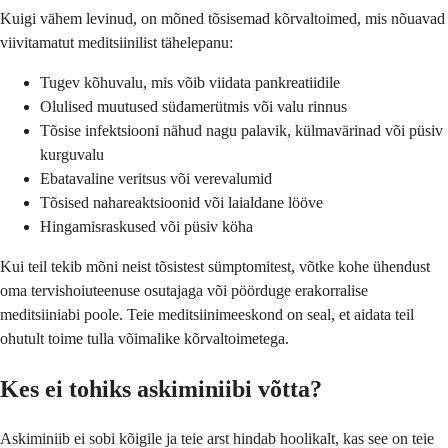
Kuigi vähem levinud, on mõned tõsisemad kõrvaltoimed, mis nõuavad
viivitamatut meditsiinilist tähelepanu:
Tugev kõhuvalu, mis võib viidata pankreatiidile
Olulised muutused südamerütmis või valu rinnus
Tõsise infektsiooni nähud nagu palavik, külmavärinad või püsiv
kurguvalu
Ebatavaline veritsus või verevalumid
Tõsised nahareaktsioonid või laialdane lööve
Hingamisraskused või püsiv köha
Kui teil tekib mõni neist tõsistest sümptomitest, võtke kohe ühendust
oma tervishoiuteenuse osutajaga või pöörduge erakorralise
meditsiiniabi poole. Teie meditsiinimeeskond on seal, et aidata teil
ohutult toime tulla võimalike kõrvaltoimetega.
Kes ei tohiks askiminiibi võtta?
Askiminiib ei sobi kõigile ja teie arst hindab hoolikalt, kas see on teie