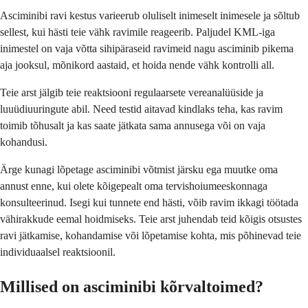
Asciminibi ravi kestus varieerub oluliselt inimeselt inimesele ja sõltub
sellest, kui hästi teie vähk ravimile reageerib. Paljudel KML-iga
inimestel on vaja võtta sihipäraseid ravimeid nagu asciminib pikema
aja jooksul, mõnikord aastaid, et hoida nende vähk kontrolli all.
Teie arst jälgib teie reaktsiooni regulaarsete vereanalüüside ja
luuüdiuuringute abil. Need testid aitavad kindlaks teha, kas ravim
toimib tõhusalt ja kas saate jätkata sama annusega või on vaja
kohandusi.
Ärge kunagi lõpetage asciminibi võtmist järsku ega muutke oma
annust enne, kui olete kõigepealt oma tervishoiumeeskonnaga
konsulteerinud. Isegi kui tunnete end hästi, võib ravim ikkagi töötada
vähirakkude eemal hoidmiseks. Teie arst juhendab teid kõigis otsustes
ravi jätkamise, kohandamise või lõpetamise kohta, mis põhinevad teie
individuaalsel reaktsioonil.
Millised on asciminibi kõrvaltoimed?