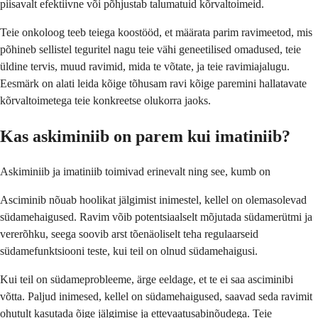
piisavalt efektiivne või põhjustab talumatuid kõrvaltoimeid.
Teie onkoloog teeb teiega koostööd, et määrata parim ravimeetod, mis
põhineb sellistel teguritel nagu teie vähi geneetilised omadused, teie
üldine tervis, muud ravimid, mida te võtate, ja teie ravimiajalugu.
Eesmärk on alati leida kõige tõhusam ravi kõige paremini hallatavate
kõrvaltoimetega teie konkreetse olukorra jaoks.
Kas askiminiib on parem kui imatiniib?
Askiminiib ja imatiniib toimivad erinevalt ning see, kumb on
Asciminib nõuab hoolikat jälgimist inimestel, kellel on olemasolevad
südamehaigused. Ravim võib potentsiaalselt mõjutada südamerütmi ja
vererõhku, seega soovib arst tõenäoliselt teha regulaarseid
südamefunktsiooni teste, kui teil on olnud südamehaigusi.
Kui teil on südameprobleeme, ärge eeldage, et te ei saa asciminibi
võtta. Paljud inimesed, kellel on südamehaigused, saavad seda ravimit
ohutult kasutada õige jälgimise ja ettevaatusabinõudega. Teie