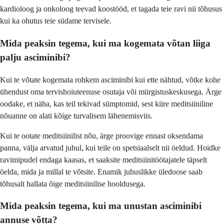
kardioloog ja onkoloog teevad koostööd, et tagada teie ravi nii tõhusus
kui ka ohutus teie südame tervisele.
Mida peaksin tegema, kui ma kogemata võtan liiga
palju asciminibi?
Kui te võtate kogemata rohkem asciminibi kui ette nähtud, võtke kohe
ühendust oma tervishoiuteenuse osutaja või mürgistuskeskusega. Ärge
oodake, et näha, kas teil tekivad sümptomid, sest kiire meditsiiniline
nõuanne on alati kõige turvalisem lähenemisviis.
Kui te ootate meditsiinilist nõu, ärge proovige ennast oksendama
panna, välja arvatud juhul, kui teile on spetsiaalselt nii öeldud. Hoidke
ravimipudel endaga kaasas, et saaksite meditsiinitöötajatele täpselt
öelda, mida ja millal te võtsite. Enamik juhuslikke üledoose saab
tõhusalt hallata õige meditsiinilise hooldusega.
Mida peaksin tegema, kui ma unustan asciminibi
annuse võtta?