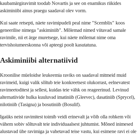
kaubamärgiravimit toodab Novartis ja see on enamikus riikides
askiminiibi ainus praegu saadaval olev vorm.
Kui saate retsepti, näete ravimipudeli peal nime "Scemblix" koos
geneerilise nimega "askiminiib". Mõlemad nimed viitavad samale
ravimile, nii et ärge muretsege, kui näete mõlemat nime oma
tervishoiumeeskonna või apteegi poolt kasutatuna.
Askiminiibi alternatiivid
Kroonilise müeloidse leukeemia raviks on saadaval mitmeid muid
ravimeid, kuigi valik sõltub teie konkreetsest olukorrast, eelnevatest
ravimeetoditest ja sellest, kuidas teie vähk on reageerinud. Levinud
alternatiivide hulka kuuluvad imatiniib (Gleevec), dasatiniib (Sprycel),
nilotiniib (Tasigna) ja bosutiniib (Bosulif).
Igaüks neist ravimitest toimib veidi erinevalt ja võib olla rohkem või
vähem sobiv sõltuvalt teie individuaalsest juhtumist. Mõned inimesed
alustavad ühe ravimiga ja vahetavad teise vastu, kui esimene ravi ei ole