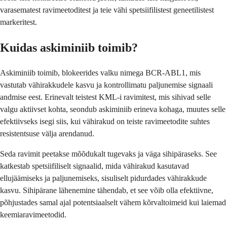
varasematest ravimeetoditest ja teie vähi spetsiifilistest geneetilistest
markeritest.
Kuidas askiminiib toimib?
Askiminiib toimib, blokeerides valku nimega BCR-ABL1, mis
vastutab vähirakkudele kasvu ja kontrollimatu paljunemise signaali
andmise eest. Erinevalt teistest KML-i ravimitest, mis sihivad selle
valgu aktiivset kohta, seondub askiminiib erineva kohaga, muutes selle
efektiivseks isegi siis, kui vähirakud on teiste ravimeetodite suhtes
resistentsuse välja arendanud.
Seda ravimit peetakse mõõdukalt tugevaks ja väga sihipäraseks. See
katkestab spetsiifiliselt signaalid, mida vähirakud kasutavad
ellujäämiseks ja paljunemiseks, sisuliselt pidurdades vähirakkude
kasvu. Sihipärane lähenemine tähendab, et see võib olla efektiivne,
põhjustades samal ajal potentsiaalselt vähem kõrvaltoimeid kui laiemad
keemiaravimeetodid.