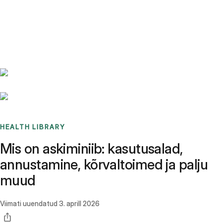
Benchmarks
Stories
FAQ
Sign up / Log in
HEALTH LIBRARY
Mis on askiminiib: kasutusalad,
annustamine, kõrvaltoimed ja palju
muud
Viimati uuendatud
3. aprill 2026