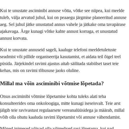
Kui te unustate asciminibi annuse võtta, võtke see niipea, kui meelde
tuleb, välja arvatud juhul, kui on peaaegu järgmise planeeritud annuse
aeg. Sel juhul jätke unustatud annus vahele ja jätkake oma tavapärase
ajakavaga. Ärge kunagi võtke kahte annust korraga, et unustatud
annust korvata.
Kui te unustate annuseid sageli, kaaluge telefoni meeldetuletuste
seadmist või pillide organiseerija kasutamist, et aidata teil õigel teel
püsida. Järjekindel ravimi ajastus aitab säilitada stabiilset taset teie
kehas, mis on ravimi tõhususe jaoks oluline.
Millal ma võin asciminibi võtmise lõpetada?
Otsus asciminibi võtmise lõpetamise kohta tuleks alati teha
konsulteerides oma onkoloogiga, mitte kunagi iseseisvalt. Teie arst
jälgib teie ravivastust regulaarsete vereanalüüsidega ja määrab, millal
võib olla ohutu kaaluda ravimi lõpetamist või annuse vähendamist.
Mõned inimesed võivad olla võimelised ravi lõpetama, kui nad