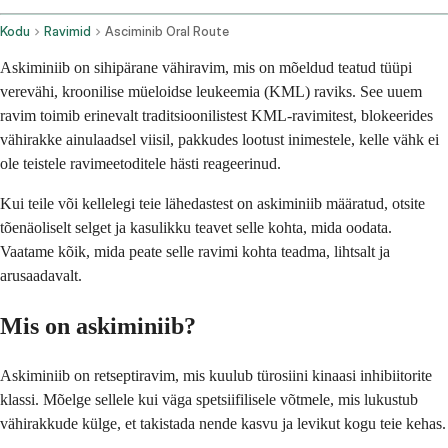
Kodu
Ravimid
Asciminib Oral Route
Askiminiib on sihipärane vähiravim, mis on mõeldud teatud tüüpi
verevähi, kroonilise müeloidse leukeemia (KML) raviks. See uuem
ravim toimib erinevalt traditsioonilistest KML-ravimitest, blokeerides
vähirakke ainulaadsel viisil, pakkudes lootust inimestele, kelle vähk ei
ole teistele ravimeetoditele hästi reageerinud.
Kui teile või kellelegi teie lähedastest on askiminiib määratud, otsite
tõenäoliselt selget ja kasulikku teavet selle kohta, mida oodata.
Vaatame kõik, mida peate selle ravimi kohta teadma, lihtsalt ja
arusaadavalt.
Mis on askiminiib?
Askiminiib on retseptiravim, mis kuulub türosiini kinaasi inhibiitorite
klassi. Mõelge sellele kui väga spetsiifilisele võtmele, mis lukustub
vähirakkude külge, et takistada nende kasvu ja levikut kogu teie kehas.