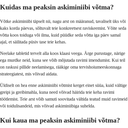
Kuidas ma peaksin askiminiibi võtma?
Võtke askiminiibi täpselt nii, nagu arst on määranud, tavaliselt üks või
kaks korda päevas, sõltuvalt teie konkreetsest raviskeemist. Võite seda
võtta koos toiduga või ilma, kuid püüdke seda võtta iga päev samal
ajal, et säilitada püsiv tase teie kehas.
Neelake tabletid tervelt alla koos klaasi veega. Ärge purustage, närige
ega murdke neid, kuna see võib mõjutada ravimi imendumist. Kui teil
on raskusi pillide neelamisega, rääkige oma tervishoiumeeskonnaga
strateegiatest, mis võivad aidata.
Üldiselt on hea enne askiminiibi võtmist kerget einet süüa, kuid vältige
greipi ja greibimahla, kuna need võivad häirida teie keha ravimi
töötlemist. Teie arst võib samuti soovitada vältida teatud muid ravimeid
või toidulisandeid, mis võivad askiminiibiga suhelda.
Kui kaua ma peaksin askiminiibi võtma?