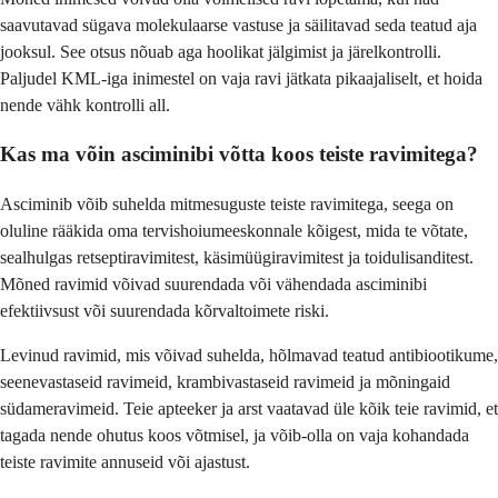
saavutavad sügava molekulaarse vastuse ja säilitavad seda teatud aja
jooksul. See otsus nõuab aga hoolikat jälgimist ja järelkontrolli.
Paljudel KML-iga inimestel on vaja ravi jätkata pikaajaliselt, et hoida
nende vähk kontrolli all.
Kas ma võin asciminibi võtta koos teiste ravimitega?
Asciminib võib suhelda mitmesuguste teiste ravimitega, seega on
oluline rääkida oma tervishoiumeeskonnale kõigest, mida te võtate,
sealhulgas retseptiravimitest, käsimüügiravimitest ja toidulisanditest.
Mõned ravimid võivad suurendada või vähendada asciminibi
efektiivsust või suurendada kõrvaltoimete riski.
Levinud ravimid, mis võivad suhelda, hõlmavad teatud antibiootikume,
seenevastaseid ravimeid, krambivastaseid ravimeid ja mõningaid
südameravimeid. Teie apteeker ja arst vaatavad üle kõik teie ravimid, et
tagada nende ohutus koos võtmisel, ja võib-olla on vaja kohandada
teiste ravimite annuseid või ajastust.