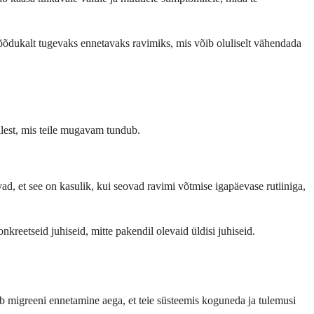
mõõdukalt tugevaks ennetavaks ravimiks, mis võib oluliselt vähendada
llest, mis teile mugavam tundub.
avad, et see on kasulik, kui seovad ravimi võtmise igapäevase rutiiniga,
reetseid juhiseid, mitte pakendil olevaid üldisi juhiseid.
ab migreeni ennetamine aega, et teie süsteemis koguneda ja tulemusi