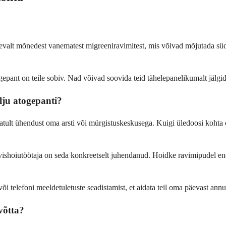
inevalt mõnedest vanematest migreeniravimitest, mis võivad mõjutada s
gepant on teile sobiv. Nad võivad soovida teid tähelepanelikumalt jälgida,
lju atogepanti?
tult ühendust oma arsti või mürgistuskeskusega. Kuigi üledoosi kohta o
vishoiutöötaja on seda konkreetselt juhendanud. Hoidke ravimipudel endag
õi telefoni meeldetuletuste seadistamist, et aidata teil oma päevast annus
võtta?