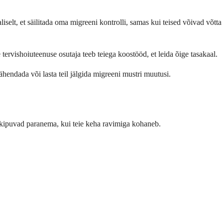
selt, et säilitada oma migreeni kontrolli, samas kui teised võivad võtta
e tervishoiuteenuse osutaja teeb teiega koostööd, et leida õige tasakaal.
ähendada või lasta teil jälgida migreeni mustri muutusi.
 kipuvad paranema, kui teie keha ravimiga kohaneb.