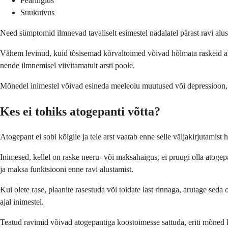
Pearinglus
Suukuivus
Need sümptomid ilmnevad tavaliselt esimestel nädalatel pärast ravi alus
Vähem levinud, kuid tõsisemad kõrvaltoimed võivad hõlmata raskeid all
nende ilmnemisel viivitamatult arsti poole.
Mõnedel inimestel võivad esineda meeleolu muutused või depressioon, erit
Kes ei tohiks atogepanti võtta?
Atogepant ei sobi kõigile ja teie arst vaatab enne selle väljakirjutamist h
Inimesed, kellel on raske neeru- või maksahaigus, ei pruugi olla atogepa
ja maksa funktsiooni enne ravi alustamist.
Kui olete rase, plaanite rasestuda või toidate last rinnaga, arutage sed
ajal inimestel.
Teatud ravimid võivad atogepantiga koostoimesse sattuda, eriti mõned kr