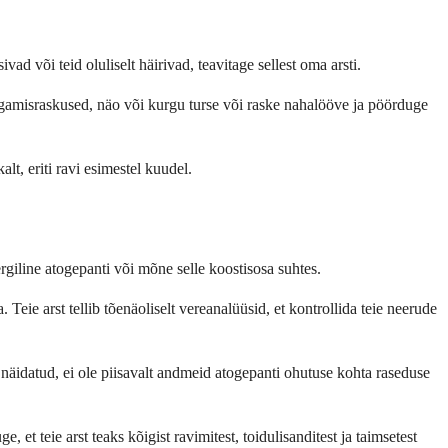
d või teid oluliselt häirivad, teavitage sellest oma arsti.
ngamisraskused, näo või kurgu turse või raske nahalööve ja pöörduge
lt, eriti ravi esimestel kuudel.
lergiline atogepanti või mõne selle koostisosa suhtes.
eie arst tellib tõenäoliselt vereanalüüsid, et kontrollida teie neerude
t näidatud, ei ole piisavalt andmeid atogepanti ohutuse kohta raseduse
 teie arst teaks kõigist ravimitest, toidulisanditest ja taimsetest