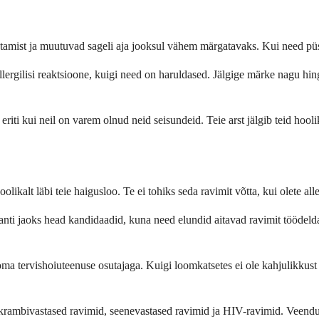
tamist ja muutuvad sageli aja jooksul vähem märgatavaks. Kui need püsiva
ergilisi reaktsioone, kuigi need on haruldased. Jälgige märke nagu hi
i kui neil on varem olnud neid seisundeid. Teie arst jälgib teid hoolika
oolikalt läbi teie haigusloo. Te ei tohiks seda ravimit võtta, kui olete al
nti jaoks head kandidaadid, kuna need elundid aitavad ravimit töödelda. T
a oma tervishoiuteenuse osutajaga. Kuigi loomkatsetes ei ole kahjulikkus
ambivastased ravimid, seenevastased ravimid ja HIV-ravimid. Veenduge, et