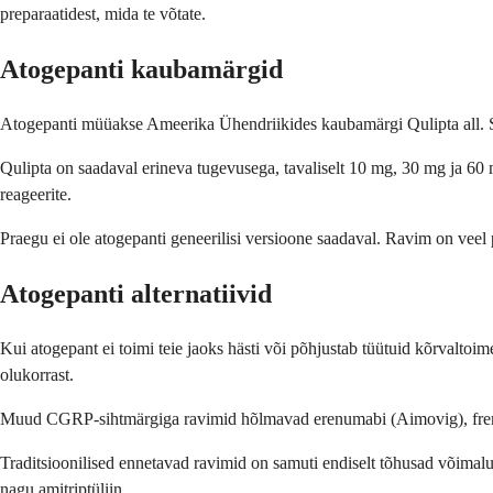
preparaatidest, mida te võtate.
Atogepanti kaubamärgid
Atogepanti müüakse Ameerika Ühendriikides kaubamärgi Qulipta all. S
Qulipta on saadaval erineva tugevusega, tavaliselt 10 mg, 30 mg ja 60 mg
reageerite.
Praegu ei ole atogepanti geneerilisi versioone saadaval. Ravim on veel pa
Atogepanti alternatiivid
Kui atogepant ei toimi teie jaoks hästi või põhjustab tüütuid kõrvaltoim
olukorrast.
Muud CGRP-sihtmärgiga ravimid hõlmavad erenumabi (Aimovig), fremane
Traditsioonilised ennetavad ravimid on samuti endiselt tõhusad võima
nagu amitriptüliin.