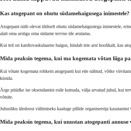
Kas atogepant on ohutu südamehaigusega inimestele?
Atogepant näib olevat üldiselt ohutu südamehaigustega inimestele, er
alati oma arstiga oma südame tervise üle arutama.
Kui teil on kardiovaskulaarne haigus, hindab teie arst hoolikalt, kas ato
Mida peaksin tegema, kui ma kogemata võtan liiga pa
Kui võtate kogemata rohkem atogepanti kui ette nähtud, võtke viivitama
küsida.
Ärge püüdke ise oksendamist esile kutsuda, välja arvatud juhul, kui ter
võtsite.
Juhusliku üledoosi vältimiseks kaaluge pillide organiseerija kasutamist v
Mida peaksin tegema, kui unustan atogepanti annuse 