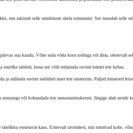
tõkke, mis takistab selle sündmuste ahela toimumist. See muudab selle 
d päevas suu kaudu. Võite seda võtta koos toiduga või ilma, olenevalt se
ga murdke tabletti, kuna see võib mõjutada ravimi toimet teie kehas.
a ja säilitada ravimi stabiilset taset teie süsteemis. Paljud inimesed lei
 annusega või kohandada teie annustamisskeemi. Järgige alati nende konk
täielikku ennetavat kasu. Erinevalt ravimitest, mis toimivad kohe, võt