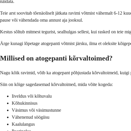
näidata.
Teie arst soovitab tõenäoliselt jätkata ravimi võtmist vähemalt 6-12 kuu
pause või vähendada oma annust aja jooksul.
Kestus sõltub mitmest tegurist, sealhulgas sellest, kui rasked on teie mi
Ärge kunagi lõpetage atogepanti võtmist järsku, ilma et oleksite kõigep
Millised on atogepanti kõrvaltoimed?
Nagu kõik ravimid, võib ka atogepant põhjustada kõrvaltoimeid, kuigi 
Siin on kõige sagedasemad kõrvaltoimed, mida võite kogeda:
Iiveldus või kõhuvalu
Kõhukinnisus
Väsimus või väsimustunne
Vähenenud söögiisu
Kaalulangus