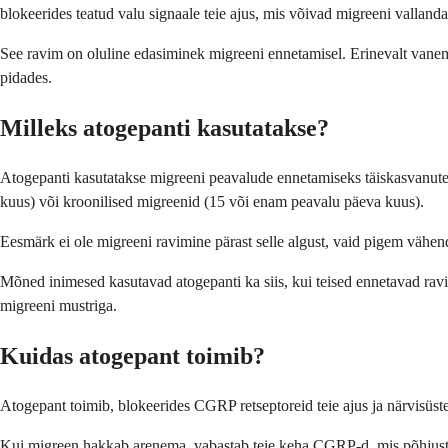
blokeerides teatud valu signaale teie ajus, mis võivad migreeni valland
See ravim on oluline edasiminek migreeni ennetamisel. Erinevalt vanemate
pidades.
Milleks atogepanti kasutatakse?
Atogepanti kasutatakse migreeni peavalude ennetamiseks täiskasvanutel, 
kuus) või kroonilised migreenid (15 või enam peavalu päeva kuus).
Eesmärk ei ole migreeni ravimine pärast selle algust, vaid pigem vähend
Mõned inimesed kasutavad atogepanti ka siis, kui teised ennetavad ravi
migreeni mustriga.
Kuidas atogepant toimib?
Atogepant toimib, blokeerides CGRP retseptoreid teie ajus ja närvisüste
Kui migreen hakkab arenema, vabastab teie keha CGRP-d, mis põhjustab 