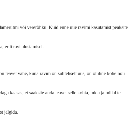
üdamerütmi või vererõhku. Kuid enne uue ravimi kasutamist peaksite
 eriti ravi alustamisel.
n teavet vähe, kuna ravim on suhteliselt uus, on oluline kohe nõu
a kaasas, et saaksite anda teavet selle kohta, mida ja millal te
t jälgida.