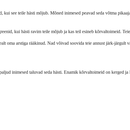
d, kui see teile hästi mõjub. Mõned inimesed peavad seda võtma pikaajali
greenid, kui hästi ravim teile mõjub ja kas teil esineb kõrvaltoimeid. Tei
ealt oma arstiga rääkinud. Nad võivad soovida teie annust järk-järgult v
paljud inimesed taluvad seda hästi. Enamik kõrvaltoimeid on kerged ja