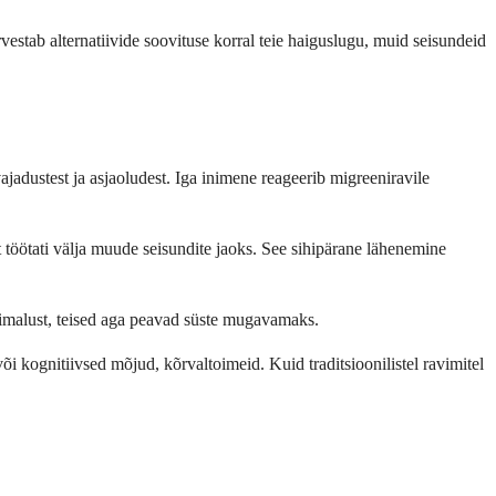
stab alternatiivide soovituse korral teie haiguslugu, muid seisundeid
jadustest ja asjaoludest. Iga inimene reageerib migreeniravile
lt töötati välja muude seisundite jaoks. See sihipärane lähenemine
õimalust, teised aga peavad süste mugavamaks.
i kognitiivsed mõjud, kõrvaltoimeid. Kuid traditsioonilistel ravimitel