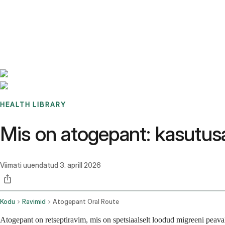
Benchmarks
Stories
FAQ
Sign up / Log in
HEALTH LIBRARY
Mis on atogepant: kasutusa
Viimati uuendatud
3. aprill 2026
Kodu
Ravimid
Atogepant Oral Route
Atogepant on retseptiravim, mis on spetsiaalselt loodud migreeni peav