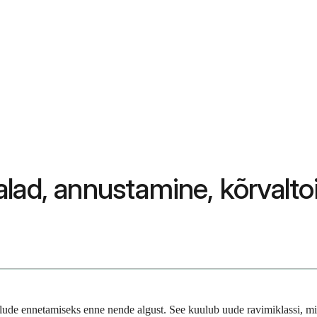
lad, annustamine, kõrvalto
alude ennetamiseks enne nende algust. See kuulub uude ravimiklassi, m