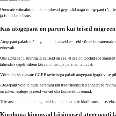
Uuemate võimaluste hulka kuuluvad gepandid nagu rimegepant (Nurtec OD
ja isiklikke eelistusi.
Kas atogepant on parem kui teised migree
Atogepant pakub mõningaid ainulaadseid eeliseid võrreldes vanemate mig
erinevalt.
Üks atogepanti suurimaid eeliseid on see, et see on loodud spetsiaalselt
tähendab sageli vähem kõrvaltoimeid ja paremat taluvust.
Võrreldes süstitavate CGRP ravimitega pakub atogepant igapäevase pil
Atogepant võib toimida paremini kui traditsioonilised ennetavad ravimid
on pikem ajalugu ja need võivad olla kuluefektiivsemad.
Teie arst aitab teil neid tegureid kaaluda koos teie kindlustuskaitse, elust
Korduma kippuvad küsimused atogepanti 