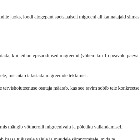
ite jaoks, loodi atogepant spetsiaalselt migreeni all kannatajaid silmas
jutada, kui teil on episoodilised migreenid (vähem kui 15 peavalu päeva
le, mis aitab takistada migreenide tekkimist.
e tervishoiuteenuse osutaja määrab, kas see ravim sobib teie konkreetse
 mis mängib võtmerolli migreenivalu ja põletiku vallandamisel.
ab kaasa tuikavale valule ja muudele sümptomitele, mida te