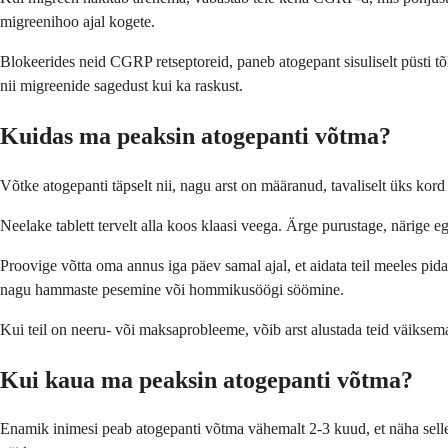
migreenihoo ajal kogete.
Blokeerides neid CGRP retseptoreid, paneb atogepant sisuliselt püsti 
nii migreenide sagedust kui ka raskust.
Kuidas ma peaksin atogepanti võtma?
Võtke atogepanti täpselt nii, nagu arst on määranud, tavaliselt üks kor
Neelake tablett tervelt alla koos klaasi veega. Ärge purustage, närige e
Proovige võtta oma annus iga päev samal ajal, et aidata teil meeles pidad
nagu hammaste pesemine või hommikusöögi söömine.
Kui teil on neeru- või maksaprobleeme, võib arst alustada teid väiksema
Kui kaua ma peaksin atogepanti võtma?
Enamik inimesi peab atogepanti võtma vähemalt 2-3 kuud, et näha selle 