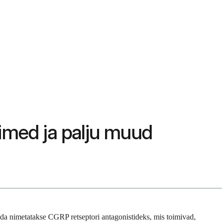
imed ja palju muud
ida nimetatakse CGRP retseptori antagonistideks, mis toimivad,