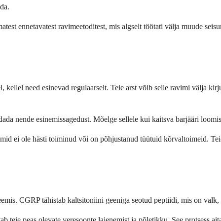
ada.
st ennetavatest ravimeetoditest, mis algselt töötati välja muude seisund
kellel need esinevad regulaarselt. Teie arst võib selle ravimi välja kir
ada nende esinemissagedust. Mõelge sellele kui kaitsva barjääri loomise
mid ei ole hästi toiminud või on põhjustanud tüütuid kõrvaltoimeid. Tei
emis. CGRP tähistab kaltsitoniini geeniga seotud peptiidi, mis on valk,
teie peas olevate veresoonte laienemist ja põletikku. See protsess ait