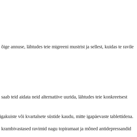
ige annuse, lähtudes teie migreeni mustrist ja sellest, kuidas te ravile
aab teid aidata neid alternatiive uurida, lähtudes teie konkreetsest
ste või kvartalsete süstide kaudu, mitte igapäevaste tablettidena.
, krambivastased ravimid nagu topiramaat ja mõned antidepressandid