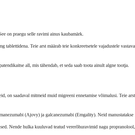
ee on praegu selle ravimi ainus kaubamärk.
 tablettidena. Teie arst määrab teie konkreetsetele vajadustele vastava õ
tendikaitse all, mis tähendab, et seda saab toota ainult algne tootja.
eid, on saadaval mitmeid muid migreeni ennetamise võimalusi. Teie arst s
zumabi (Ajovy) ja galcanezumabi (Emgality). Neid manustatakse igakui
lused. Nende hulka kuuluvad teatud vererõhuravimid nagu propranolool