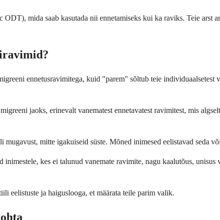
T), mida saab kasutada nii ennetamiseks kui ka raviks. Teie arst arve
niravimid?
reeni ennetusravimitega, kuid "parem" sõltub teie individuaalsetest va
 migreeni jaoks, erinevalt vanematest ennetavatest ravimitest, mis algse
li mugavust, mitte igakuiseid süste. Mõned inimesed eelistavad seda v
 inimestele, kes ei talunud vanemate ravimite, nagu kaalutõus, unisus võ
iili eelistuste ja haiguslooga, et määrata teile parim valik.
kohta