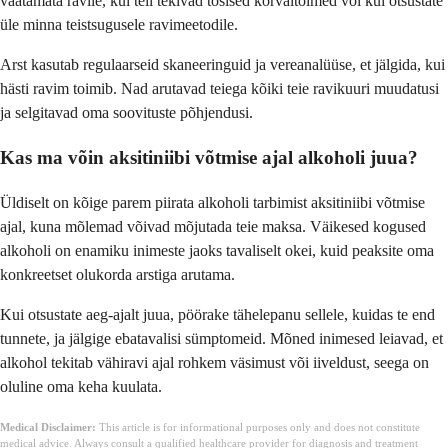
vaatamata ravile, kui teil tekivad tõsised kõrvaltoimed või kui otsustate
üle minna teistsugusele ravimeetodile.
Arst kasutab regulaarseid skaneeringuid ja vereanalüüse, et jälgida, kui
hästi ravim toimib. Nad arutavad teiega kõiki teie ravikuuri muudatusi
ja selgitavad oma soovituste põhjendusi.
Kas ma võin aksitiniibi võtmise ajal alkoholi juua?
Üldiselt on kõige parem piirata alkoholi tarbimist aksitiniibi võtmise
ajal, kuna mõlemad võivad mõjutada teie maksa. Väikesed kogused
alkoholi on enamiku inimeste jaoks tavaliselt okei, kuid peaksite oma
konkreetset olukorda arstiga arutama.
Kui otsustate aeg-ajalt juua, pöörake tähelepanu sellele, kuidas te end
tunnete, ja jälgige ebatavalisi sümptomeid. Mõned inimesed leiavad, et
alkohol tekitab vähiravi ajal rohkem väsimust või iiveldust, seega on
oluline oma keha kuulata.
Medical Disclaimer:
This article is for informational purposes only and does not constitute
medical advice. Always consult a qualified healthcare provider for diagnosis and treatment