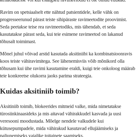
Ravim on spetsiaalselt ette nähtud patsientidele, kelle vähk on
progresseerunud pärast teiste sihipäraste ravimeetodite proovimist.
Seda peetakse teise rea ravimeetodiks, mis tähendab, et seda
kasutatakse pärast seda, kui teie esimene ravimeetod on lakanud
tõhusalt toimimast.
Mõnel juhul võivad arstid kasutada aksitiniibi ka kombinatsioonravis
koos teiste vähiravimitega. See lähenemisviis võib mõnikord olla
tõhusam kui ühe ravimi kasutamine eraldi, kuigi teie onkoloog määrab
teie konkreetse olukorra jaoks parima strateegia.
Kuidas aksitiniib toimib?
Aksitiniib toimib, blokeerides mitmeid valke, mida nimetatakse
türosiinkinaasideks ja mis aitavad vähirakkudel kasvada ja uusi
veresooni moodustada. Mõelge nendele valkudele kui
kütusepumpadele, mida vähirakud kasutavad ellujäämiseks ja
paljunemiseks vajalike toitainete saamiseks.