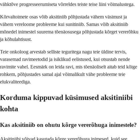
vähktõve progresseerumiseta võrreldes teiste teise liini võimalustega.
Kõrvaltoimete osas võib aksitiniib põhjustada vähem väsimust ja
vähem vereloome probleeme kui sunitiniib. Samas võib aksitiniib
mõnedel inimestel suurema tõenäosusega põhjustada kõrget vererõhku
ja kõhulahtisust.
Teie onkoloog arvestab selliste teguritega nagu teie üldine tervis,
varasemad ravimeetodid ja isiklikud eelistused, kui otsustab nende
ravimite vahel. Eesmärk on leida ravi, mis tõenäoliselt aitab teid kõige
rohkem, põhjustades samal ajal võimalikult vähe probleeme teie
elukvaliteediga.
Korduma kippuvad küsimused aksitiniibi
kohta
Kas aksitiniib on ohutu kõrge vererõhuga inimestele?
Aksitiniibi võivad kasutada kõrge vererõhuga inimesed, kuid see