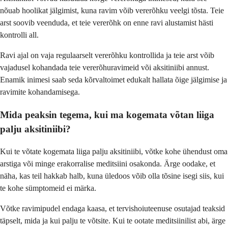
nõuab hoolikat jälgimist, kuna ravim võib vererõhku veelgi tõsta. Teie
arst soovib veenduda, et teie vererõhk on enne ravi alustamist hästi
kontrolli all.
Ravi ajal on vaja regulaarselt vererõhku kontrollida ja teie arst võib
vajadusel kohandada teie vererõhuravimeid või aksitiniibi annust.
Enamik inimesi saab seda kõrvaltoimet edukalt hallata õige jälgimise ja
ravimite kohandamisega.
Mida peaksin tegema, kui ma kogemata võtan liiga
palju aksitiniibi?
Kui te võtate kogemata liiga palju aksitiniibi, võtke kohe ühendust oma
arstiga või minge erakorralise meditsiini osakonda. Ärge oodake, et
näha, kas teil hakkab halb, kuna üledoos võib olla tõsine isegi siis, kui
te kohe sümptomeid ei märka.
Võtke ravimipudel endaga kaasa, et tervishoiuteenuse osutajad teaksid
täpselt, mida ja kui palju te võtsite. Kui te ootate meditsiinilist abi, ärge