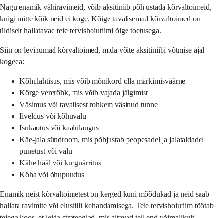
Nagu enamik vähiravimeid, võib aksitiniib põhjustada kõrvaltoimeid,
kuigi mitte kõik neid ei koge. Kõige tavalisemad kõrvaltoimed on
üldiselt hallatavad teie tervishoiutiimi õige toetusega.
Siin on levinumad kõrvaltoimed, mida võite aksitiniibi võtmise ajal
kogeda:
Kõhulahtisus, mis võib mõnikord olla märkimisväärne
Kõrge vererõhk, mis võib vajada jälgimist
Väsimus või tavalisest rohkem väsinud tunne
Iiveldus või kõhuvalu
Isukaotus või kaalulangus
Käe-jala sündroom, mis põhjustab peopesadel ja jalataldadel
punetust või valu
Kähe hääl või kurguärritus
Köha või õhupuudus
Enamik neist kõrvaltoimetest on kerged kuni mõõdukad ja neid saab
hallata ravimite või elustiili kohandamisega. Teie tervishoiutiim töötab
teiega koos, et leida strateegiad, mis aitavad teil end võimalikult