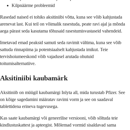
Kilpnäärme probleemid
Rasedad naised ei tohiks aksitiniibi võtta, kuna see võib kahjustada
arenevat last. Kui teil on võimalik rasestuda, peate ravi ajal ja mõnda
aega pärast seda kasutama tõhusaid rasestumisvastaseid vahendeid.
Imetavad emad peaksid samuti seda ravimit vältima, kuna see võib
sattuda rinnapiima ja potentsiaalselt kahjustada imikut. Teie
tervishoiumeeskond võib vajadusel arutada ohutuid
toitumisalternatiive.
Aksitiniibi kaubamärk
Aksitiniib on müügil kaubamärgi Inlyta all, mida turustab Pfizer. See
on kõige sagedamini määratav ravimi vorm ja see on saadaval
tablettidena erineva tugevusega.
Kas saate kaubamärgi või geneerilise versiooni, võib sõltuda teie
kindlustuskattest ja apteegist. Mõlemad vormid sisaldavad sama