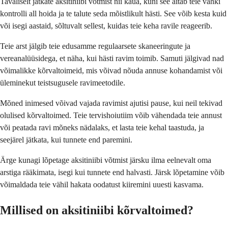
Tavaliselt jätkate aksitiniibi võtmist nii kaua, kuni see aitab teie vähki
kontrolli all hoida ja te talute seda mõistlikult hästi. See võib kesta kuid
või isegi aastaid, sõltuvalt sellest, kuidas teie keha ravile reageerib.
Teie arst jälgib teie edusamme regulaarsete skaneeringute ja
vereanalüüsidega, et näha, kui hästi ravim toimib. Samuti jälgivad nad
võimalikke kõrvaltoimeid, mis võivad nõuda annuse kohandamist või
üleminekut teistsugusele ravimeetodile.
Mõned inimesed võivad vajada ravimist ajutisi pause, kui neil tekivad
olulised kõrvaltoimed. Teie tervishoiutiim võib vähendada teie annust
või peatada ravi mõneks nädalaks, et lasta teie kehal taastuda, ja
seejärel jätkata, kui tunnete end paremini.
Ärge kunagi lõpetage aksitiniibi võtmist järsku ilma eelnevalt oma
arstiga rääkimata, isegi kui tunnete end halvasti. Järsk lõpetamine võib
võimaldada teie vähil hakata oodatust kiiremini uuesti kasvama.
Millised on aksitiniibi kõrvaltoimed?