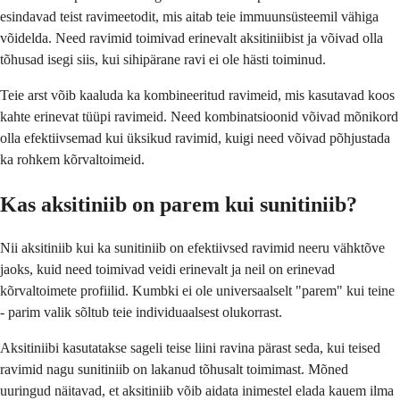
esindavad teist ravimeetodit, mis aitab teie immuunsüsteemil vähiga
võidelda. Need ravimid toimivad erinevalt aksitiniibist ja võivad olla
tõhusad isegi siis, kui sihipärane ravi ei ole hästi toiminud.
Teie arst võib kaaluda ka kombineeritud ravimeid, mis kasutavad koos
kahte erinevat tüüpi ravimeid. Need kombinatsioonid võivad mõnikord
olla efektiivsemad kui üksikud ravimid, kuigi need võivad põhjustada
ka rohkem kõrvaltoimeid.
Kas aksitiniib on parem kui sunitiniib?
Nii aksitiniib kui ka sunitiniib on efektiivsed ravimid neeru vähktõve
jaoks, kuid need toimivad veidi erinevalt ja neil on erinevad
kõrvaltoimete profiilid. Kumbki ei ole universaalselt "parem" kui teine
- parim valik sõltub teie individuaalsest olukorrast.
Aksitiniibi kasutatakse sageli teise liini ravina pärast seda, kui teised
ravimid nagu sunitiniib on lakanud tõhusalt toimimast. Mõned
uuringud näitavad, et aksitiniib võib aidata inimestel elada kauem ilma