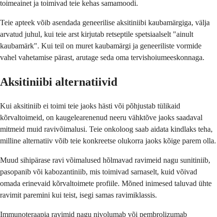
toimeainet ja toimivad teie kehas samamoodi.
Teie apteek võib asendada geneerilise aksitiniibi kaubamärgiga, välja
arvatud juhul, kui teie arst kirjutab retseptile spetsiaalselt "ainult
kaubamärk". Kui teil on muret kaubamärgi ja geneeriliste vormide
vahel vahetamise pärast, arutage seda oma tervishoiumeeskonnaga.
Aksitiniibi alternatiivid
Kui aksitiniib ei toimi teie jaoks hästi või põhjustab tülikaid
kõrvaltoimeid, on kaugelearenenud neeru vähktõve jaoks saadaval
mitmeid muid ravivõimalusi. Teie onkoloog saab aidata kindlaks teha,
milline alternatiiv võib teie konkreetse olukorra jaoks kõige parem olla.
Muud sihipärase ravi võimalused hõlmavad ravimeid nagu sunitiniib,
pasopanib või kabozantiniib, mis toimivad sarnaselt, kuid võivad
omada erinevaid kõrvaltoimete profiile. Mõned inimesed taluvad ühte
ravimit paremini kui teist, isegi samas ravimiklassis.
Immunoteraapia ravimid nagu nivolumab või pembrolizumab