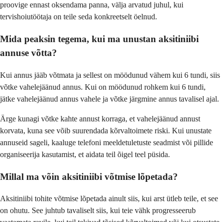
proovige ennast oksendama panna, välja arvatud juhul, kui
tervishoiutöötaja on teile seda konkreetselt öelnud.
Mida peaksin tegema, kui ma unustan aksitiniibi
annuse võtta?
Kui annus jääb võtmata ja sellest on möödunud vähem kui 6 tundi, siis
võtke vahelejäänud annus. Kui on möödunud rohkem kui 6 tundi,
jätke vahelejäänud annus vahele ja võtke järgmine annus tavalisel ajal.
Ärge kunagi võtke kahte annust korraga, et vahelejäänud annust
korvata, kuna see võib suurendada kõrvaltoimete riski. Kui unustate
annuseid sageli, kaaluge telefoni meeldetuletuste seadmist või pillide
organiseerija kasutamist, et aidata teil õigel teel püsida.
Millal ma võin aksitiniibi võtmise lõpetada?
Aksitiniibi tohite võtmise lõpetada ainult siis, kui arst ütleb teile, et see
on ohutu. See juhtub tavaliselt siis, kui teie vähk progresseerub