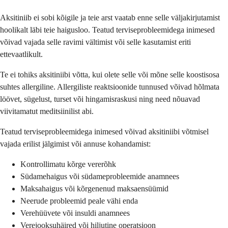
Aksitiniib ei sobi kõigile ja teie arst vaatab enne selle väljakirjutamist
hoolikalt läbi teie haigusloo. Teatud terviseprobleemidega inimesed
võivad vajada selle ravimi vältimist või selle kasutamist eriti
ettevaatlikult.
Te ei tohiks aksitiniibi võtta, kui olete selle või mõne selle koostisosa
suhtes allergiline. Allergiliste reaktsioonide tunnused võivad hõlmata
löövet, sügelust, turset või hingamisraskusi ning need nõuavad
viivitamatut meditsiinilist abi.
Teatud terviseprobleemidega inimesed võivad aksitiniibi võtmisel
vajada erilist jälgimist või annuse kohandamist:
Kontrollimatu kõrge vererõhk
Südamehaigus või südameprobleemide anamnees
Maksahaigus või kõrgenenud maksaensüümid
Neerude probleemid peale vähi enda
Verehüüvete või insuldi anamnees
Verejooksuhäired või hiljutine operatsioon