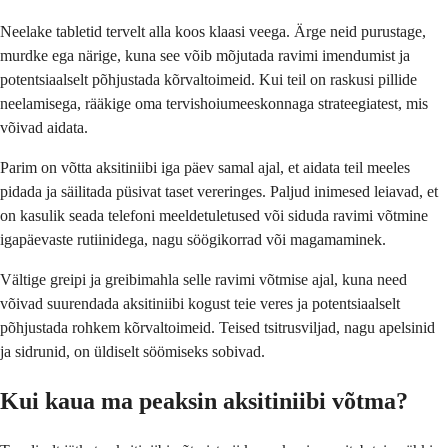
Neelake tabletid tervelt alla koos klaasi veega. Ärge neid purustage,
murdke ega närige, kuna see võib mõjutada ravimi imendumist ja
potentsiaalselt põhjustada kõrvaltoimeid. Kui teil on raskusi pillide
neelamisega, rääkige oma tervishoiumeeskonnaga strateegiatest, mis
võivad aidata.
Parim on võtta aksitiniibi iga päev samal ajal, et aidata teil meeles
pidada ja säilitada püsivat taset vereringes. Paljud inimesed leiavad, et
on kasulik seada telefoni meeldetuletused või siduda ravimi võtmine
igapäevaste rutiinidega, nagu söögikorrad või magamaminek.
Vältige greipi ja greibimahla selle ravimi võtmise ajal, kuna need
võivad suurendada aksitiniibi kogust teie veres ja potentsiaalselt
põhjustada rohkem kõrvaltoimeid. Teised tsitrusviljad, nagu apelsinid
ja sidrunid, on üldiselt söömiseks sobivad.
Kui kaua ma peaksin aksitiniibi võtma?