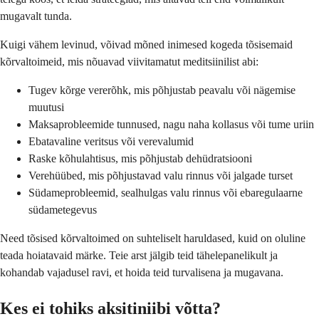
mugavalt tunda.
Kuigi vähem levinud, võivad mõned inimesed kogeda tõsisemaid
kõrvaltoimeid, mis nõuavad viivitamatut meditsiinilist abi:
Tugev kõrge vererõhk, mis põhjustab peavalu või nägemise
muutusi
Maksaprobleemide tunnused, nagu naha kollasus või tume uriin
Ebatavaline veritsus või verevalumid
Raske kõhulahtisus, mis põhjustab dehüdratsiooni
Verehüübed, mis põhjustavad valu rinnus või jalgade turset
Südameprobleemid, sealhulgas valu rinnus või ebaregulaarne
südametegevus
Need tõsised kõrvaltoimed on suhteliselt haruldased, kuid on oluline
teada hoiatavaid märke. Teie arst jälgib teid tähelepanelikult ja
kohandab vajadusel ravi, et hoida teid turvalisena ja mugavana.
Kes ei tohiks aksitiniibi võtta?