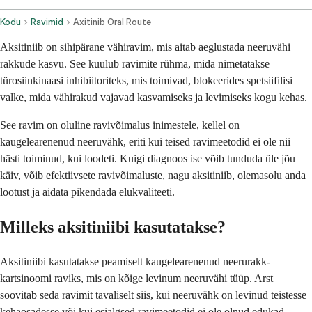
Kodu
Ravimid
Axitinib Oral Route
Aksitiniib on sihipärane vähiravim, mis aitab aeglustada neeruvähi
rakkude kasvu. See kuulub ravimite rühma, mida nimetatakse
türosiinkinaasi inhibiitoriteks, mis toimivad, blokeerides spetsiifilisi
valke, mida vähirakud vajavad kasvamiseks ja levimiseks kogu kehas.
See ravim on oluline ravivõimalus inimestele, kellel on
kaugelearenenud neeruvähk, eriti kui teised ravimeetodid ei ole nii
hästi toiminud, kui loodeti. Kuigi diagnoos ise võib tunduda üle jõu
käiv, võib efektiivsete ravivõimaluste, nagu aksitiniib, olemasolu anda
lootust ja aidata pikendada elukvaliteeti.
Milleks aksitiniibi kasutatakse?
Aksitiniibi kasutatakse peamiselt kaugelearenenud neerurakk-
kartsinoomi raviks, mis on kõige levinum neeruvähi tüüp. Arst
soovitab seda ravimit tavaliselt siis, kui neeruvähk on levinud teistesse
kehaosadesse või kui esialgsed ravimeetodid ei ole olnud edukad.