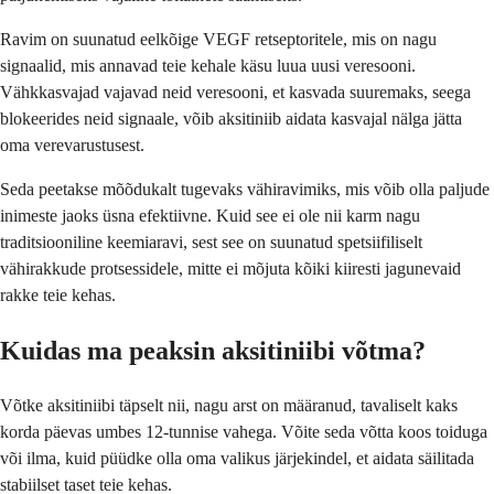
Ravim on suunatud eelkõige VEGF retseptoritele, mis on nagu
signaalid, mis annavad teie kehale käsu luua uusi veresooni.
Vähkkasvajad vajavad neid veresooni, et kasvada suuremaks, seega
blokeerides neid signaale, võib aksitiniib aidata kasvajal nälga jätta
oma verevarustusest.
Seda peetakse mõõdukalt tugevaks vähiravimiks, mis võib olla paljude
inimeste jaoks üsna efektiivne. Kuid see ei ole nii karm nagu
traditsiooniline keemiaravi, sest see on suunatud spetsiifiliselt
vähirakkude protsessidele, mitte ei mõjuta kõiki kiiresti jagunevaid
rakke teie kehas.
Kuidas ma peaksin aksitiniibi võtma?
Võtke aksitiniibi täpselt nii, nagu arst on määranud, tavaliselt kaks
korda päevas umbes 12-tunnise vahega. Võite seda võtta koos toiduga
või ilma, kuid püüdke olla oma valikus järjekindel, et aidata säilitada
stabiilset taset teie kehas.