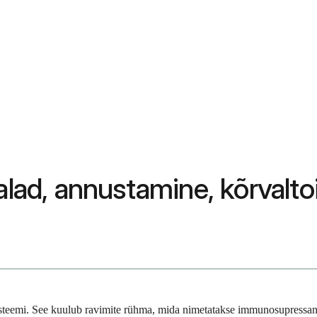
salad, annustamine, kõrvalt
süsteemi. See kuulub ravimite rühma, mida nimetatakse immunosupressan