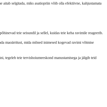
e aitab selgitada, miks asatiopriin võib olla efektiivne, kahjustamata
hinevad teie seisundil ja sellel, kuidas teie keha ravimile reageerib.
ndada maoärritust, mida mõned inimesed kogevad ravimi võtmise
iini, tegeleb teie tervishoiumeeskond manustamisega ja jälgib teid