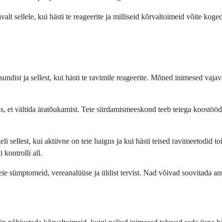
lt sellele, kui hästi te reageerite ja milliseid kõrvaltoimeid võite koged
seisundist ja sellest, kui hästi te ravimile reageerite. Mõned inimesed va
us, et vältida äratõukamist. Teie siirdamismeeskond teeb teiega koostööd
li sellest, kui aktiivne on teie haigus ja kui hästi teised ravimeetodid 
kontrolli all.
es teie sümptomeid, vereanalüüse ja üldist tervist. Nad võivad soovitada a