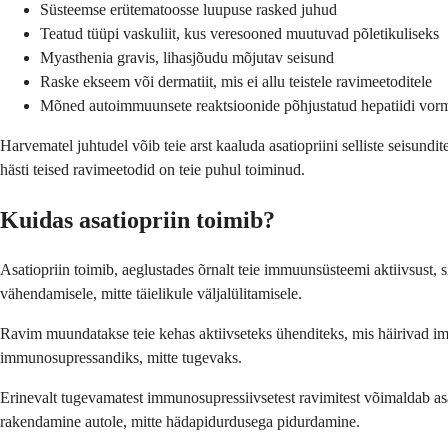
Süsteemse erütematoosse luupuse rasked juhud
Teatud tüüpi vaskuliit, kus veresooned muutuvad põletikuliseks
Myasthenia gravis, lihasjõudu mõjutav seisund
Raske ekseem või dermatiit, mis ei allu teistele ravimeetoditele
Mõned autoimmuunsete reaktsioonide põhjustatud hepatiidi vor
Harvematel juhtudel võib teie arst kaaluda asatiopriini selliste seisundite
hästi teised ravimeetodid on teie puhul toiminud.
Kuidas asatiopriin toimib?
Asatiopriin toimib, aeglustades õrnalt teie immuunsüsteemi aktiivsust, 
vähendamisele, mitte täielikule väljalülitamisele.
Ravim muundatakse teie kehas aktiivseteks ühenditeks, mis häirivad im
immunosupressandiks, mitte tugevaks.
Erinevalt tugevamatest immunosupressiivsetest ravimitest võimaldab as
rakendamine autole, mitte hädapidurdusega pidurdamine.