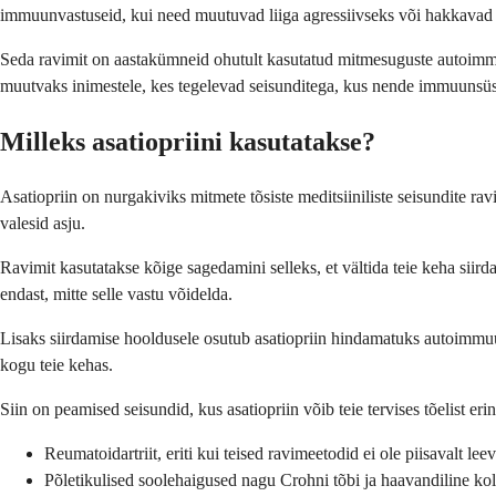
immuunvastuseid, kui need muutuvad liiga agressiivseks või hakkavad
Seda ravimit on aastakümneid ohutult kasutatud mitmesuguste autoimmuunh
muutvaks inimestele, kes tegelevad seisunditega, kus nende immuunsüst
Milleks asatiopriini kasutatakse?
Asatiopriin on nurgakiviks mitmete tõsiste meditsiiniliste seisundite rav
valesid asju.
Ravimit kasutatakse kõige sagedamini selleks, et vältida teie keha siirda
endast, mitte selle vastu võidelda.
Lisaks siirdamise hooldusele osutub asatiopriin hindamatuks autoimmuu
kogu teie kehas.
Siin on peamised seisundid, kus asatiopriin võib teie tervises tõelist eri
Reumatoidartriit, eriti kui teised ravimeetodid ei ole piisavalt l
Põletikulised soolehaigused nagu Crohni tõbi ja haavandiline koli