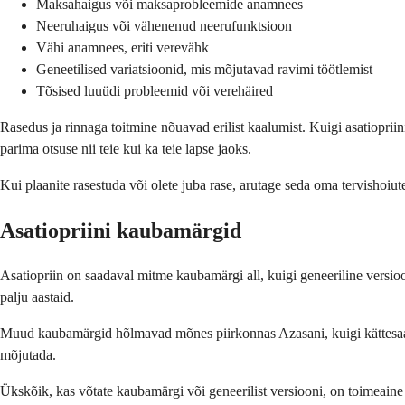
Maksahaigus või maksaprobleemide anamnees
Neeruhaigus või vähenenud neerufunktsioon
Vähi anamnees, eriti verevähk
Geneetilised variatsioonid, mis mõjutavad ravimi töötlemist
Tõsised luuüdi probleemid või verehäired
Rasedus ja rinnaga toitmine nõuavad erilist kaalumist. Kuigi asatiopriin
parima otsuse nii teie kui ka teie lapse jaoks.
Kui plaanite rasestuda või olete juba rase, arutage seda oma tervishoiut
Asatiopriini kaubamärgid
Asatiopriin on saadaval mitme kaubamärgi all, kuigi geneeriline versi
palju aastaid.
Muud kaubamärgid hõlmavad mõnes piirkonnas Azasani, kuigi kättesaadavu
mõjutada.
Ükskõik, kas võtate kaubamärgi või geneerilist versiooni, on toimeaine