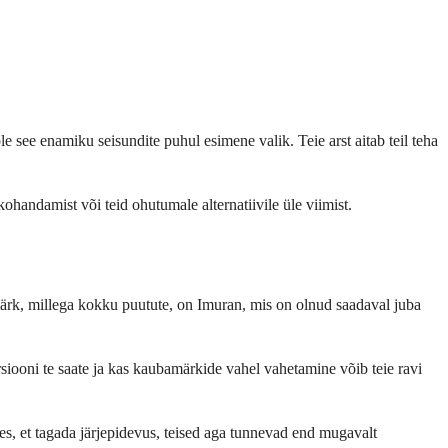
le see enamiku seisundite puhul esimene valik. Teie arst aitab teil teha
ohandamist või teid ohutumale alternatiivile üle viimist.
ärk, millega kokku puutute, on Imuran, mis on olnud saadaval juba
siooni te saate ja kas kaubamärkide vahel vahetamine võib teie ravi
es, et tagada järjepidevus, teised aga tunnevad end mugavalt