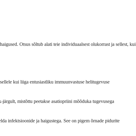
aigused. Otsus sõltub alati teie individuaalsest olukorrast ja sellest, kui
sellele kui liiga entusiastliku immuunvastuse helitugevuse
-järgult, mistõttu peetakse asatiopriini mõõduka tugevusega
lda infektsioonide ja haigustega. See on pigem õrnade pidurite