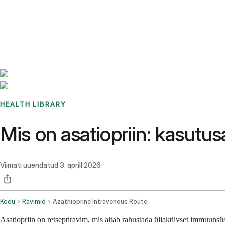
Benchmarks
Stories
FAQ
Sign up / Log in
HEALTH LIBRARY
Mis on asatiopriin: kasutu
Viimati uuendatud
3. aprill 2026
Kodu
Ravimid
Azathioprine Intravenous Route
Asatiopriin on retseptiravim, mis aitab rahustada üliaktiivset immuun