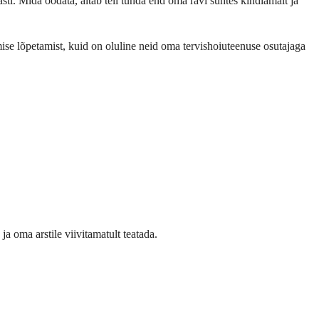
i. Mida oodata, aitab teil tunda end oma ravi suhtes kindlamalt ja
ise lõpetamist, kuid on oluline neid oma tervishoiuteenuse osutajaga
 oma arstile viivitamatult teatada.