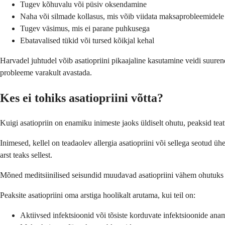
Tugev kõhuvalu või püsiv oksendamine
Naha või silmade kollasus, mis võib viidata maksaprobleemidele
Tugev väsimus, mis ei parane puhkusega
Ebatavalised tükid või tursed kõikjal kehal
Harvadel juhtudel võib asatiopriini pikaajaline kasutamine veidi suurend
probleeme varakult avastada.
Kes ei tohiks asatiopriini võtta?
Kuigi asatiopriin on enamiku inimeste jaoks üldiselt ohutu, peaksid teatud
Inimesed, kellel on teadaolev allergia asatiopriini või sellega seotud üh
arst teaks sellest.
Mõned meditsiinilised seisundid muudavad asatiopriini vähem ohutuks võ
Peaksite asatiopriini oma arstiga hoolikalt arutama, kui teil on:
Aktiivsed infektsioonid või tõsiste korduvate infektsioonide an