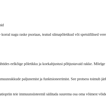
mid
 korral nagu raske psoriaas, teatud silmapõletikud või spetsiifilised vereh
sihtides eelkõige põletikku ja koekahjustusi põhjustavaid rakke. Mõelge 
muunrakkude paljunemist ja funktsioneerimist. See protsess toimub järk
atiopriin teie immuunsüsteemil säilitada suurema osa oma võimest võide