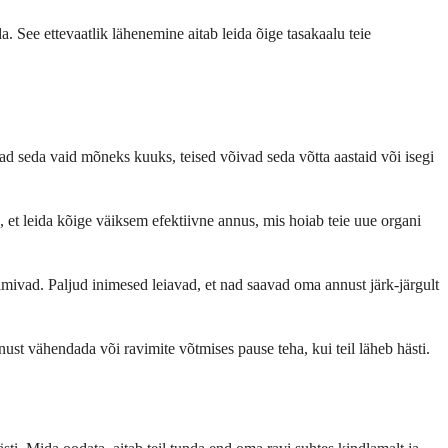
a. See ettevaatlik lähenemine aitab leida õige tasakaalu teie
javad seda vaid mõneks kuuks, teised võivad seda võtta aastaid või isegi
, et leida kõige väiksem efektiivne annus, mis hoiab teie uue organi
toimivad. Paljud inimesed leiavad, et nad saavad oma annust järk-järgult
nnust vähendada või ravimite võtmises pause teha, kui teil läheb hästi.