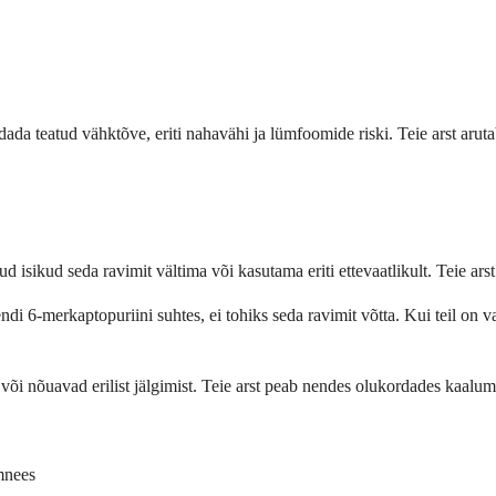
ada teatud vähktõve, eriti nahavähi ja lümfoomide riski. Teie arst arutab
 isikud seda ravimit vältima või kasutama eriti ettevaatlikult. Teie arst 
endi 6-merkaptopuriini suhtes, ei tohiks seda ravimit võtta. Kui teil on 
i nõuavad erilist jälgimist. Teie arst peab nendes olukordades kaaluma
amnees