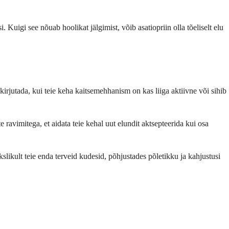
uigi see nõuab hoolikat jälgimist, võib asatiopriin olla tõeliselt elu
 kirjutada, kui teie keha kaitsemehhanism on kas liiga aktiivne või sihib
 ravimitega, et aidata teie kehal uut elundit aktsepteerida kui osa
ikult teie enda terveid kudesid, põhjustades põletikku ja kahjustusi