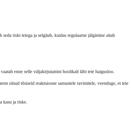
 seda riski teiega ja selgitab, kuidas regulaarne jälgimine aitab
vaatab enne selle väljakirjutamist hoolikalt läbi teie haigusloo.
varem olnud tõsiseid reaktsioone sarnastele ravimitele, veenduge, et teie
 kasu ja riske.