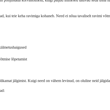
 põhjustada kõrvaltoimeid, kuigi paljud inimesed taluvad seda üsna häst
d, kui teie keha ravimiga kohaneb. Need ei nõua tavaliselt ravimi võtm
 külmetushaigused
võtmise lõpetamist
amat jälgimist. Kuigi need on vähem levinud, on oluline neid jälgida ja
ad: