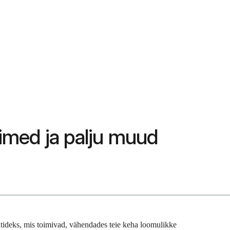
oimed ja palju muud
tideks, mis toimivad, vähendades teie keha loomulikke