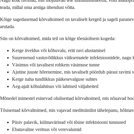
Nagu kõik ravimid, mis mõjutavad teie immuunsüsteemi, võib asatiopriin
teada, millal oma arstiga ühendust võtta.
Kõige sagedasemad kõrvaltoimed on tavaliselt kerged ja sageli paraneva
arutada.
Siin on kõrvaltoimed, mida teil on kõige tõenäolisem kogeda:
Kerge iiveldus või kõhuvalu, eriti ravi alustamisel
Suurenenud vastuvõtlikkus väiksematele infektsioonidele, nagu
Väsimus või tavalisest rohkem väsimuse tunne
Ajutine juuste hõrenemine, mis tavaliselt pöördub pärast ravimi 
Kerge naha tundlikkus päikesevalguse suhtes
Aeg-ajalt kõhulahtisus või lahtised väljaheited
Mõnedel inimestel esinevad olulisemad kõrvaltoimed, mis nõuavad hoolik
Tõsisemad kõrvaltoimed, mis vajavad meditsiinilist tähelepanu, hõlmav
Püsiv palavik, külmavärinad või tõsise infektsiooni tunnused
Ebatavaline veritsus või verevalumid