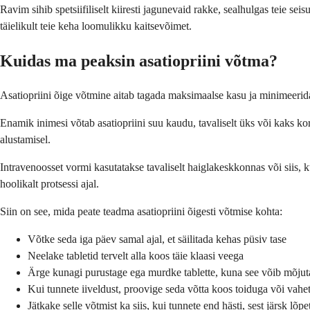
Ravim sihib spetsiifiliselt kiiresti jagunevaid rakke, sealhulgas teie se
täielikult teie keha loomulikku kaitsevõimet.
Kuidas ma peaksin asatiopriini võtma?
Asatiopriini õige võtmine aitab tagada maksimaalse kasu ja minimeerida 
Enamik inimesi võtab asatiopriini suu kaudu, tavaliselt üks või kaks
alustamisel.
Intravenoosset vormi kasutatakse tavaliselt haiglakeskkonnas või siis, k
hoolikalt protsessi ajal.
Siin on see, mida peate teadma asatiopriini õigesti võtmise kohta:
Võtke seda iga päev samal ajal, et säilitada kehas püsiv tase
Neelake tabletid tervelt alla koos täie klaasi veega
Ärge kunagi purustage ega murdke tablette, kuna see võib mõjut
Kui tunnete iiveldust, proovige seda võtta koos toiduga või vahet
Jätkake selle võtmist ka siis, kui tunnete end hästi, sest järsk lõ