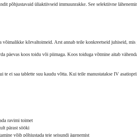
isundit põhjustavaid üliaktiivseid immuunrakke. See selektiivne lähenemin
võimalikke kõrvaltoimeid. Arst annab teile konkreetseid juhiseid, mis põ
 korda päevas koos toidu või piimaga. Koos toiduga võtmine aitab vähe
ui te ei saa tablette suu kaudu võtta. Kui teile manustatakse IV asatiopr
ada ravimi toimet
ult pärast sööki
petamine võib põhjustada teie seisundi ägenemist