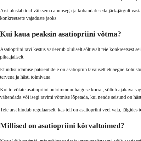
Arst alustab teid väiksema annusega ja kohandab seda järk-järgult vastava
konkreetsete vajaduste jaoks.
Kui kaua peaksin asatiopriini võtma?
Asatiopriini ravi kestus varieerub oluliselt sõltuvalt teie konkreetsest 
pikaajaliselt.
Elundisiirdamise patsientidele on asatiopriin tavaliselt eluaegne kohust
tervena ja hästi toimivana.
Kui te võtate asatiopriini autoimmuunhaiguse korral, sõltub ajakava sage
vähendada või isegi ravimi võtmise lõpetada, kui nende seisund on hästi 
Teie arst hindab regulaarselt, kas teil on asatiopriini veel vaja, jälgid
Millised on asatiopriini kõrvaltoimed?