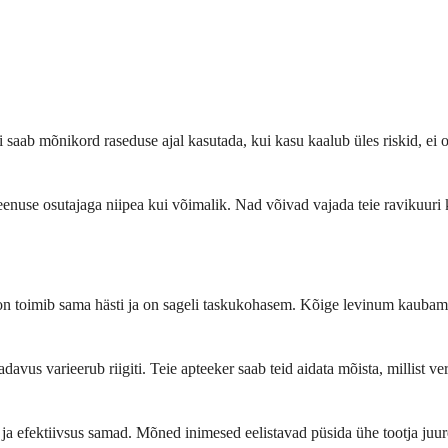
i saab mõnikord raseduse ajal kasutada, kui kasu kaalub üles riskid, ei o
eenuse osutajaga niipea kui võimalik. Nad võivad vajada teie ravikuuri k
oon toimib sama hästi ja on sageli taskukohasem. Kõige levinum kaubam
s varieerub riigiti. Teie apteeker saab teid aidata mõista, millist ver
 ja efektiivsus samad. Mõned inimesed eelistavad püsida ühe tootja juur