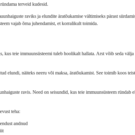
 ründama terveid kudesid.
aiguste raviks ja elundite äratõukamise vältimiseks pärast siirdamisi. K
eem vajab õrna juhendamist, et korralikult toimida.
is, kus teie immuunsüsteemi tuleb hoolikalt hallata. Arst võib seda välja
tud elundi, näiteks neeru või maksa, äratõukamist. See toimib koos teiste
nhaiguste ravis. Need on seisundid, kus teie immuunsüsteem ründab eksl
nevust teha:
eevendust andnud
it