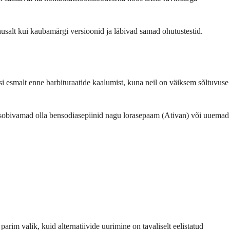
husalt kui kaubamärgi versioonid ja läbivad samad ohutustestid.
si esmalt enne barbituraatide kaalumist, kuna neil on väiksem sõltuvuse
 sobivamad olla bensodiasepiinid nagu lorasepaam (Ativan) või uuemad
arim valik, kuid alternatiivide uurimine on tavaliselt eelistatud