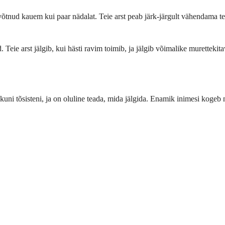
võtnud kauem kui paar nädalat. Teie arst peab järk-järgult vähendama teie
. Teie arst jälgib, kui hästi ravim toimib, ja jälgib võimalike muretteki
kuni tõsisteni, ja on oluline teada, mida jälgida. Enamik inimesi kogeb