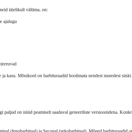
eid täielikult vältima, on:
e ajalugu
kteeruvad
ske ja kasu. Mõnikord on barbituraadid hoolimata nendest muredest siiski
 paljud on nüüd peamiselt saadaval geneeriliste versioonidena. Konkreetn
nal (fenobarbitaal) ja Seconal (sekobarbitaal). Mõned barbituraadid o