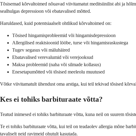
Tõsisemad kõrvaltoimed nõuavad viivitamatut meditsiinilist abi ja hõl
sealhulgas depressioon või ebatavalised mõtted.
Haruldased, kuid potentsiaalselt ohtlikud kõrvaltoimed on:
Tõsised hingamisprobleemid või hingamisdepressioon
Allergilised reaktsioonid lööbe, turse või hingamisraskustega
Tugev segasus või mäluhäired
Ebatavalised verevalumid või verejooksud
Maksa probleemid (naha või silmade kollasus)
Enesetapumõtted või tõsised meeleolu muutused
Võtke viivitamatult ühendust oma arstiga, kui teil tekivad tõsised kõrva
Kes ei tohiks barbituraate võtta?
Teatud inimesed ei tohiks barbituraate võtta, kuna neil on suurem tõsiste
Te ei tohiks barbituraate võtta, kui teil on teadaolev allergia mõne ba
tavaliselt neid ravimeid ohutult kasutada.