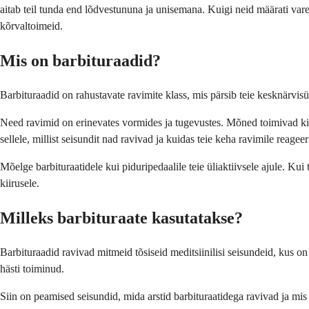
aitab teil tunda end lõdvestununa ja unisemana. Kuigi neid määrati vare
kõrvaltoimeid.
Mis on barbituraadid?
Barbituraadid on rahustavate ravimite klass, mis pärsib teie kesknärvis
Need ravimid on erinevates vormides ja tugevustes. Mõned toimivad kiire
sellele, millist seisundit nad ravivad ja kuidas teie keha ravimile reageer
Mõelge barbituraatidele kui piduripedaalile teie üliaktiivsele ajule. Ku
kiirusele.
Milleks barbituraate kasutatakse?
Barbituraadid ravivad mitmeid tõsiseid meditsiinilisi seisundeid, kus on
hästi toiminud.
Siin on peamised seisundid, mida arstid barbituraatidega ravivad ja mis 