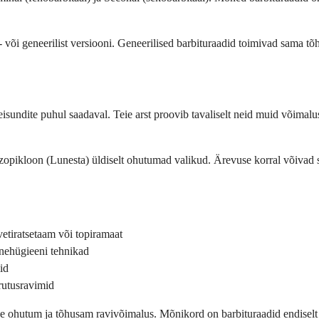
 või geneerilist versiooni. Geneerilised barbituraadid toimivad sama tõ
isundite puhul saadaval. Teie arst proovib tavaliselt neid muid võimalu
opikloon (Lunesta) üldiselt ohutumad valikud. Ärevuse korral võivad
etiratsetaam või topiramaat
unehügieeni tehnikad
id
rutusravimid
ige ohutum ja tõhusam ravivõimalus. Mõnikord on barbituraadid endiselt p