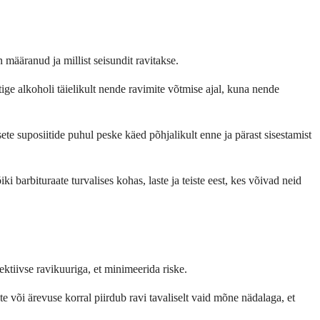
n määranud ja millist seisundit ravitakse.
ge alkoholi täielikult nende ravimite võtmise ajal, kuna nende
sete suposiitide puhul peske käed põhjalikult enne ja pärast sisestamist
barbituraate turvalises kohas, laste ja teiste eest, kes võivad neid
fektiivse ravikuuriga, et minimeerida riske.
te või ärevuse korral piirdub ravi tavaliselt vaid mõne nädalaga, et