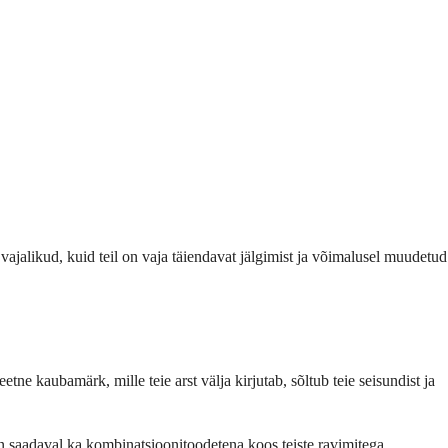
 vajalikud, kuid teil on vaja täiendavat jälgimist ja võimalusel muudetud
e kaubamärk, mille teie arst välja kirjutab, sõltub teie seisundist ja
n saadaval ka kombinatsioonitoodetena koos teiste ravimitega