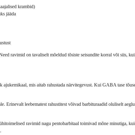
aajalised krambid)
uks jääda
ustust
. Need ravimid on tavaliselt mõeldud tõsiste seisundite korral või siis, 
 ajukemikaal, mis aitab rahustada närvitegevust. Kui GABA tase tõuseb
e. Erinevalt leebematest rahustitest võivad barbituraadid oluliselt aegl
e. Lühitoimelised ravimid nagu pentobarbitaal toimivad mõne minutiga, k
.