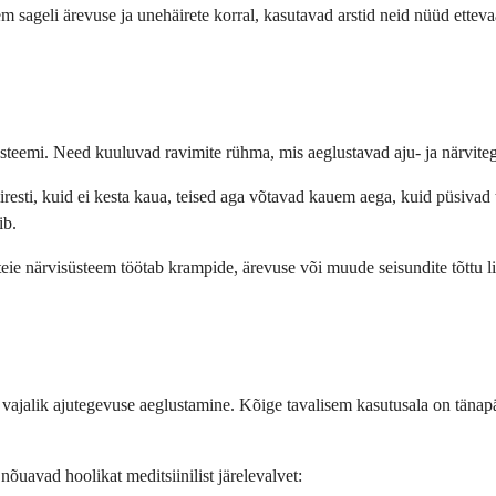
m sageli ärevuse ja unehäirete korral, kasutavad arstid neid nüüd etteva
üsteemi. Need kuuluvad ravimite rühma, mis aeglustavad aju- ja närviteg
sti, kuid ei kesta kaua, teised aga võtavad kauem aega, kuid püsivad tei
ib.
i teie närvisüsteem töötab krampide, ärevuse või muude seisundite tõttu l
 vajalik ajutegevuse aeglustamine. Kõige tavalisem kasutusala on tänapäe
nõuavad hoolikat meditsiinilist järelevalvet: