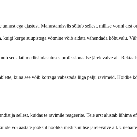
 annust ega ajastust. Manustamisviis sõltub sellest, millise vormi arst o
a, kuigi kerge suupistega võtmine võib aidata vähendada kõhuvalu. Välti
mub see alati meditsiiniasutuses professionaalse järelevalve all. Rektaal
te, kuna see võib korraga vabastada liiga palju ravimeid. Hoidke kõiki 
ndist ja sellest, kuidas te ravimile reageerite. Teie arst alustab lühima e
kuude või aastate jooksul hoolika meditsiinilise järelevalve all. Unehäire