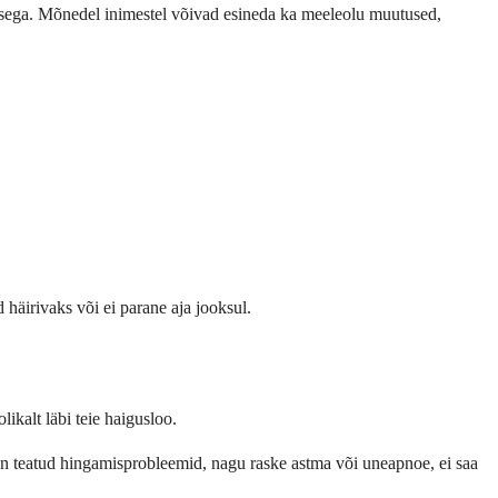
misega. Mõnedel inimestel võivad esineda ka meeleolu muutused,
 häirivaks või ei parane aja jooksul.
likalt läbi teie haigusloo.
el on teatud hingamisprobleemid, nagu raske astma või uneapnoe, ei saa