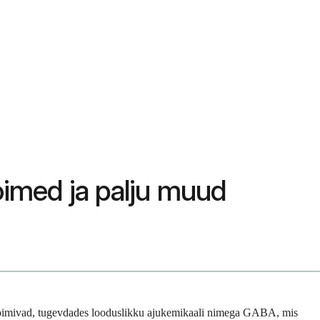
oimed ja palju muud
id toimivad, tugevdades looduslikku ajukemikaali nimega GABA, mis