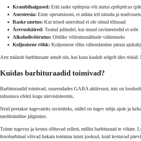
Krambihaigused:
Eriti raske epilepsia või
status epilepticus
(pik
Anesteesia:
Enne operatsiooni, et aidata teil uinuda ja teadvuset
Raske unetus:
Kui teised unerohud ei ole olnud tõhusad
Ärevushäired:
Teatud juhtudel, kui muud ravimeetodid ei sobi
Alkoholivõõrutus:
Ohtlike võõrutusnähtude vältimiseks
Koljusisene rõhk:
Koljusisese rõhu vähendamine pärast ajukahj
Arst määrab barbituraate ainult siis, kui kasu kaalub selgelt üles riskid
Kuidas barbituraadid toimivad?
Barbituraadid toimivad, suurendades GABA aktiivsust, mis on looduslik
rahustava efekti kogu närvisüsteemis.
Neid peetakse tugevateks ravimiteks, millel on tugev mõju ajule ja kehal
meditsiiniline jälgimine.
Toime tugevus ja kestus sõltuvad sellest, millist barbituraati te võtat
fenobarbitaal võivad hakata toimima tunni jooksul, kuid kestavad päevi