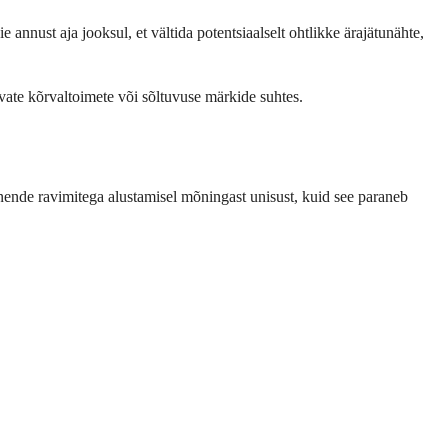
 annust aja jooksul, et vältida potentsiaalselt ohtlikke ärajätunähte,
tavate kõrvaltoimete või sõltuvuse märkide suhtes.
 nende ravimitega alustamisel mõningast unisust, kuid see paraneb