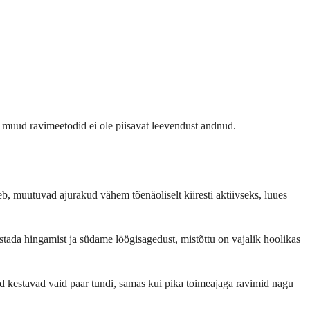
kui muud ravimeetodid ei ole piisavat leevendust andnud.
, muutuvad ajurakud vähem tõenäoliselt kiiresti aktiivseks, luues
ustada hingamist ja südame löögisagedust, mistõttu on vajalik hoolikas
uid kestavad vaid paar tundi, samas kui pika toimeajaga ravimid nagu