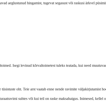
mavad aeglustunud hingamist, tugevat segasust või raskusi ärkvel püsi
ltoimed. Isegi levinud kõrvaltoimetest tuleks teatada, kui need muutuvad
 tüsistuste oht. Teie arst vaatab enne nende ravimite väljakirjutamist hoo
rbituraatravimi suhtes või kui teil on raske maksahaigus. Inimesed, kell