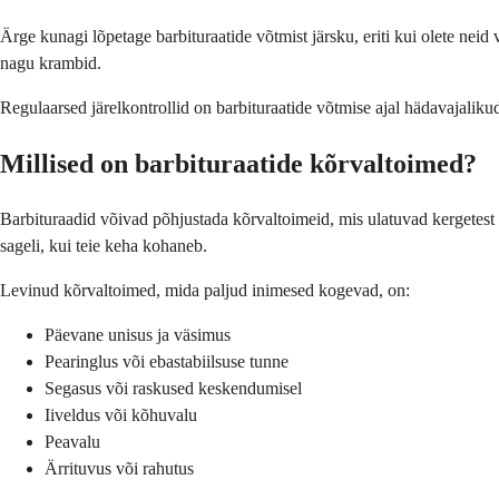
Ärge kunagi lõpetage barbituraatide võtmist järsku, eriti kui olete neid 
nagu krambid.
Regulaarsed järelkontrollid on barbituraatide võtmise ajal hädavajalikud
Millised on barbituraatide kõrvaltoimed?
Barbituraadid võivad põhjustada kõrvaltoimeid, mis ulatuvad kergetest 
sageli, kui teie keha kohaneb.
Levinud kõrvaltoimed, mida paljud inimesed kogevad, on:
Päevane unisus ja väsimus
Pearinglus või ebastabiilsuse tunne
Segasus või raskused keskendumisel
Iiveldus või kõhuvalu
Peavalu
Ärrituvus või rahutus