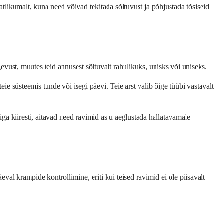
atlikumalt, kuna need võivad tekitada sõltuvust ja põhjustada tõsiseid
evust, muutes teid annusest sõltuvalt rahulikuks, unisks või uniseks.
e süsteemis tunde või isegi päevi. Teie arst valib õige tüübi vastavalt
iiga kiiresti, aitavad need ravimid asju aeglustada hallatavamale
val krampide kontrollimine, eriti kui teised ravimid ei ole piisavalt