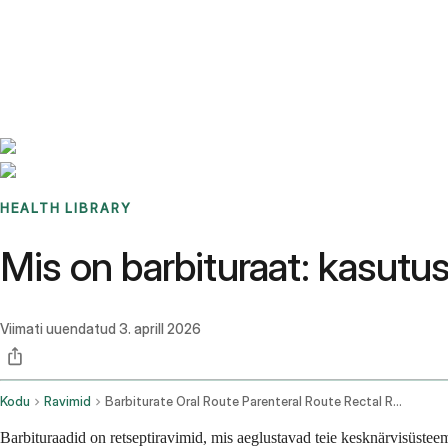
Benchmarks
Stories
FAQ
Sign up / Log in
HEALTH LIBRARY
Mis on barbituraat: kasutu
Viimati uuendatud
3. aprill 2026
Kodu
Ravimid
Barbiturate Oral Route Parenteral Route Rectal Route
Barbituraadid on retseptiravimid, mis aeglustavad teie kesknärvisüste