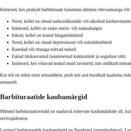
Inimesed, kes peaksid barbituraate kasutama äärmise ettevaatusega või n
Need, kellel on olnud narkootikumide või alkoholi kuritarvitamis
Inimesed, kellel on raske neeru- või maksahaigus
Isikud, kellel on teatud hingamishäired
Need, kellel on olnud depressiooni või suitsiidimõtteid
Rasedad või rinnaga toitvad naised
Eakad täiskasvanud (suurenenud kukkumiste ja segaduse oht)
Inimesed, kes võtavad teatud muid ravimeid, mis ohtlikult intera
Kui teil on mõni neist seisunditest, peab teie arst hoolikalt kaaluma ri
annuseid.
Barbituraatide kaubamärgid
Mitmed barbituraatravimid on saadaval erinevate kaubamärkide all, kuigi
ravivajadustest.
Levinud barbituraatide kaubamärgid on Nembutal (pentobarbitaal), Lumi