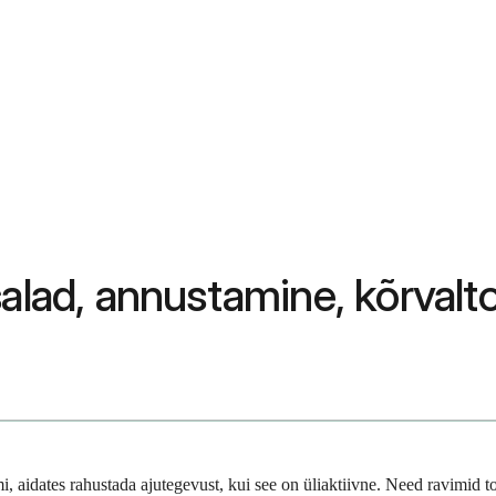
salad, annustamine, kõrvalt
emi, aidates rahustada ajutegevust, kui see on üliaktiivne. Need ravim