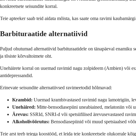
konkreetsete seisundite korral.
Teie apteeker saab teid aidata mõista, kas saate oma ravimi kaubamärgi-
Barbituraatide alternatiivid
Paljud ohutumad alternatiivid barbituraatidele on tänapäeval enamiku se
ja tõsiste kõrvaltoimete oht.
Unehäirete korral on uuemad ravimid nagu zolpideem (Ambien) või esz
antidepressandid.
Erinevate seisundite alternatiivsed ravimeetodid hõlmavad:
Krambid:
Uuemad krambivastased ravimid nagu lamotrigiin, lev
Unehäired:
Mitte-bensodiasepiini uneabiained, melatoniin või 
Ärevus:
SSRId, SNRI-d või spetsiifilised ärevusevastased ravim
Alkoholivõõrutus:
Bensodiasepiinid või muud spetsiaalsed võõ
Teie arst teeb teiega koostööd, et leida teie konkreetsele olukorrale kõ