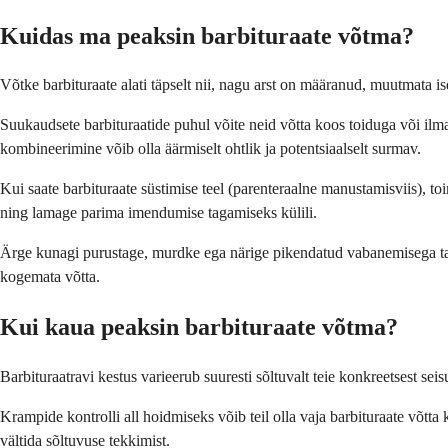
Kuidas ma peaksin barbituraate võtma?
Võtke barbituraate alati täpselt nii, nagu arst on määranud, muutmata ise
Suukaudsete barbituraatide puhul võite neid võtta koos toiduga või ilm
kombineerimine võib olla äärmiselt ohtlik ja potentsiaalselt surmav.
Kui saate barbituraate süstimise teel (parenteraalne manustamisviis), toi
ning lamage parima imendumise tagamiseks külili.
Ärge kunagi purustage, murdke ega närige pikendatud vabanemisega tablet
kogemata võtta.
Kui kaua peaksin barbituraate võtma?
Barbituraatravi kestus varieerub suuresti sõltuvalt teie konkreetsest seisu
Krampide kontrolli all hoidmiseks võib teil olla vaja barbituraate võtta 
vältida sõltuvuse tekkimist.