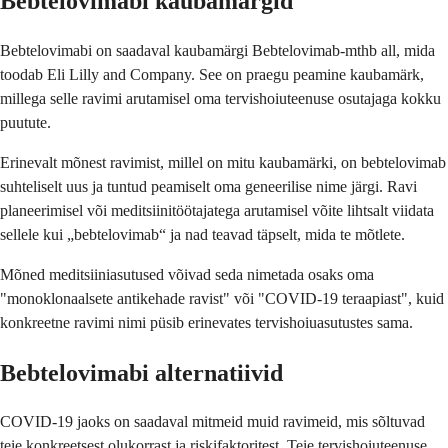
Bebtelovimabi kaubamärgid
Bebtelovimabi on saadaval kaubamärgi Bebtelovimab-mthb all, mida
toodab Eli Lilly and Company. See on praegu peamine kaubamärk,
millega selle ravimi arutamisel oma tervishoiuteenuse osutajaga kokku
puutute.
Erinevalt mõnest ravimist, millel on mitu kaubamärki, on bebtelovimab
suhteliselt uus ja tuntud peamiselt oma geneerilise nime järgi. Ravi
planeerimisel või meditsiinitöötajatega arutamisel võite lihtsalt viidata
sellele kui „bebtelovimab“ ja nad teavad täpselt, mida te mõtlete.
Mõned meditsiiniasutused võivad seda nimetada osaks oma
"monoklonaalsete antikehade ravist" või "COVID-19 teraapiast", kuid
konkreetne ravimi nimi püsib erinevates tervishoiuasutustes sama.
Bebtelovimabi alternatiivid
COVID-19 jaoks on saadaval mitmeid muid ravimeid, mis sõltuvad
teie konkreetsest olukorrast ja riskifaktoritest. Teie tervishoiuteenuse