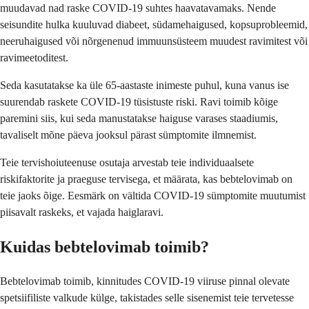
muudavad nad raske COVID-19 suhtes haavatavamaks. Nende
seisundite hulka kuuluvad diabeet, südamehaigused, kopsuprobleemid,
neeruhaigused või nõrgenenud immuunsüsteem muudest ravimitest või
ravimeetoditest.
Seda kasutatakse ka üle 65-aastaste inimeste puhul, kuna vanus ise
suurendab raskete COVID-19 tüsistuste riski. Ravi toimib kõige
paremini siis, kui seda manustatakse haiguse varases staadiumis,
tavaliselt mõne päeva jooksul pärast sümptomite ilmnemist.
Teie tervishoiuteenuse osutaja arvestab teie individuaalsete
riskifaktorite ja praeguse tervisega, et määrata, kas bebtelovimab on
teie jaoks õige. Eesmärk on vältida COVID-19 sümptomite muutumist
piisavalt raskeks, et vajada haiglaravi.
Kuidas bebtelovimab toimib?
Bebtelovimab toimib, kinnitudes COVID-19 viiruse pinnal olevate
spetsiifiliste valkude külge, takistades selle sisenemist teie tervetesse