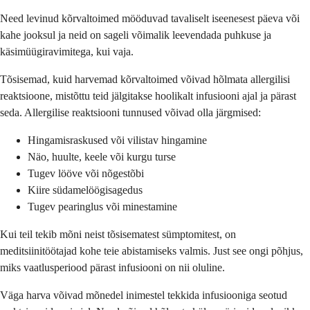
Need levinud kõrvaltoimed mööduvad tavaliselt iseenesest päeva või
kahe jooksul ja neid on sageli võimalik leevendada puhkuse ja
käsimüügiravimitega, kui vaja.
Tõsisemad, kuid harvemad kõrvaltoimed võivad hõlmata allergilisi
reaktsioone, mistõttu teid jälgitakse hoolikalt infusiooni ajal ja pärast
seda. Allergilise reaktsiooni tunnused võivad olla järgmised:
Hingamisraskused või vilistav hingamine
Näo, huulte, keele või kurgu turse
Tugev lööve või nõgestõbi
Kiire südamelöögisagedus
Tugev pearinglus või minestamine
Kui teil tekib mõni neist tõsisematest sümptomitest, on
meditsiinitöötajad kohe teie abistamiseks valmis. Just see ongi põhjus,
miks vaatlusperiood pärast infusiooni on nii oluline.
Väga harva võivad mõnedel inimestel tekkida infusiooniga seotud