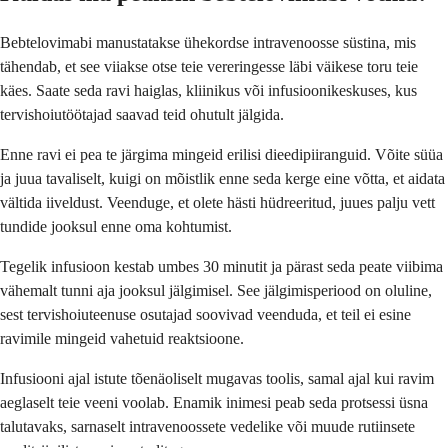
Bebtelovimabi manustatakse ühekordse intravenoosse süstina, mis
tähendab, et see viiakse otse teie vereringesse läbi väikese toru teie
käes. Saate seda ravi haiglas, kliinikus või infusioonikeskuses, kus
tervishoiutöötajad saavad teid ohutult jälgida.
Enne ravi ei pea te järgima mingeid erilisi dieedipiiranguid. Võite süüa
ja juua tavaliselt, kuigi on mõistlik enne seda kerge eine võtta, et aidata
vältida iiveldust. Veenduge, et olete hästi hüdreeritud, juues palju vett
tundide jooksul enne oma kohtumist.
Tegelik infusioon kestab umbes 30 minutit ja pärast seda peate viibima
vähemalt tunni aja jooksul jälgimisel. See jälgimisperiood on oluline,
sest tervishoiuteenuse osutajad soovivad veenduda, et teil ei esine
ravimile mingeid vahetuid reaktsioone.
Infusiooni ajal istute tõenäoliselt mugavas toolis, samal ajal kui ravim
aeglaselt teie veeni voolab. Enamik inimesi peab seda protsessi üsna
talutavaks, sarnaselt intravenoossete vedelike või muude rutiinsete