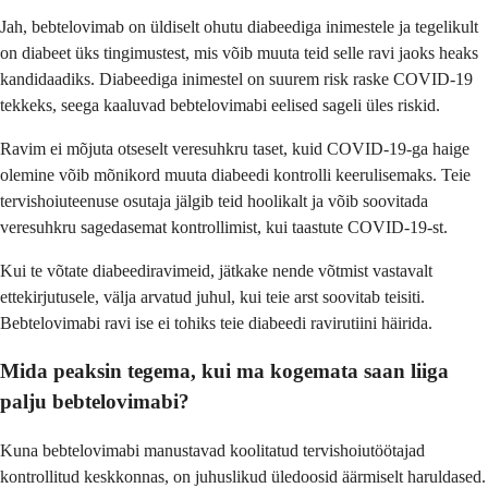
Jah, bebtelovimab on üldiselt ohutu diabeediga inimestele ja tegelikult
on diabeet üks tingimustest, mis võib muuta teid selle ravi jaoks heaks
kandidaadiks. Diabeediga inimestel on suurem risk raske COVID-19
tekkeks, seega kaaluvad bebtelovimabi eelised sageli üles riskid.
Ravim ei mõjuta otseselt veresuhkru taset, kuid COVID-19-ga haige
olemine võib mõnikord muuta diabeedi kontrolli keerulisemaks. Teie
tervishoiuteenuse osutaja jälgib teid hoolikalt ja võib soovitada
veresuhkru sagedasemat kontrollimist, kui taastute COVID-19-st.
Kui te võtate diabeediravimeid, jätkake nende võtmist vastavalt
ettekirjutusele, välja arvatud juhul, kui teie arst soovitab teisiti.
Bebtelovimabi ravi ise ei tohiks teie diabeedi ravirutiini häirida.
Mida peaksin tegema, kui ma kogemata saan liiga
palju bebtelovimabi?
Kuna bebtelovimabi manustavad koolitatud tervishoiutöötajad
kontrollitud keskkonnas, on juhuslikud üledoosid äärmiselt haruldased.