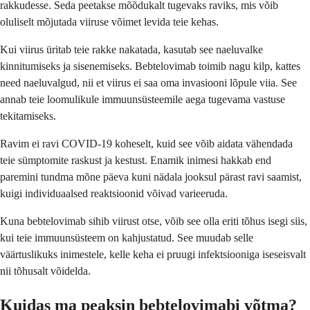
rakkudesse. Seda peetakse mõõdukalt tugevaks raviks, mis võib
oluliselt mõjutada viiruse võimet levida teie kehas.
Kui viirus üritab teie rakke nakatada, kasutab see naeluvalke
kinnitumiseks ja sisenemiseks. Bebtelovimab toimib nagu kilp, kattes
need naeluvalgud, nii et viirus ei saa oma invasiooni lõpule viia. See
annab teie loomulikule immuunsüsteemile aega tugevama vastuse
tekitamiseks.
Ravim ei ravi COVID-19 koheselt, kuid see võib aidata vähendada
teie sümptomite raskust ja kestust. Enamik inimesi hakkab end
paremini tundma mõne päeva kuni nädala jooksul pärast ravi saamist,
kuigi individuaalsed reaktsioonid võivad varieeruda.
Kuna bebtelovimab sihib viirust otse, võib see olla eriti tõhus isegi siis,
kui teie immuunsüsteem on kahjustatud. See muudab selle
väärtuslikuks inimestele, kelle keha ei pruugi infektsiooniga iseseisvalt
nii tõhusalt võidelda.
Kuidas ma peaksin bebtelovimabi võtma?