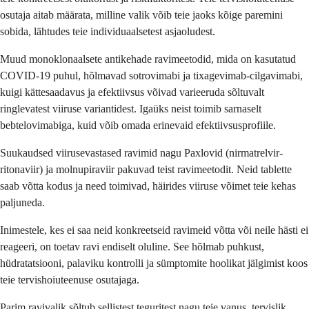
osutaja aitab määrata, milline valik võib teie jaoks kõige paremini
sobida, lähtudes teie individuaalsetest asjaoludest.
Muud monoklonaalsete antikehade ravimeetodid, mida on kasutatud
COVID-19 puhul, hõlmavad sotrovimabi ja tixagevimab-cilgavimabi,
kuigi kättesaadavus ja efektiivsus võivad varieeruda sõltuvalt
ringlevatest viiruse variantidest. Igaüks neist toimib sarnaselt
bebtelovimabiga, kuid võib omada erinevaid efektiivsusprofiile.
Suukaudsed viirusevastased ravimid nagu Paxlovid (nirmatrelvir-
ritonaviir) ja molnupiraviir pakuvad teist ravimeetodit. Neid tablette
saab võtta kodus ja need toimivad, häirides viiruse võimet teie kehas
paljuneda.
Inimestele, kes ei saa neid konkreetseid ravimeid võtta või neile hästi ei
reageeri, on toetav ravi endiselt oluline. See hõlmab puhkust,
hüdratatsiooni, palaviku kontrolli ja sümptomite hoolikat jälgimist koos
teie tervishoiuteenuse osutajaga.
Parim ravivalik sõltub sellistest teguritest nagu teie vanus, tervislik