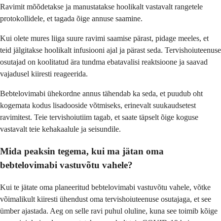
Ravimit mõõdetakse ja manustatakse hoolikalt vastavalt rangetele
protokollidele, et tagada õige annuse saamine.
Kui olete mures liiga suure ravimi saamise pärast, pidage meeles, et
teid jälgitakse hoolikalt infusiooni ajal ja pärast seda. Tervishoiuteenuse
osutajad on koolitatud ära tundma ebatavalisi reaktsioone ja saavad
vajadusel kiiresti reageerida.
Bebtelovimabi ühekordne annus tähendab ka seda, et puudub oht
kogemata kodus lisadooside võtmiseks, erinevalt suukaudsetest
ravimitest. Teie tervishoiutiim tagab, et saate täpselt õige koguse
vastavalt teie kehakaalule ja seisundile.
Mida peaksin tegema, kui ma jätan oma
bebtelovimabi vastuvõtu vahele?
Kui te jätate oma planeeritud bebtelovimabi vastuvõtu vahele, võtke
võimalikult kiiresti ühendust oma tervishoiuteenuse osutajaga, et see
ümber ajastada. Aeg on selle ravi puhul oluline, kuna see toimib kõige