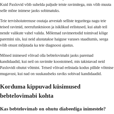
Kuid Paxlovid võib suhelda paljude teiste ravimitega, mis võib muuta
selle mõne inimese jaoks sobimatuks.
Teie tervishoiuteenuse osutaja arvestab selliste teguritega nagu teie
teised ravimid, neerufunktsioon ja isiklikud eelistused, kui aitab teil
nende valikute vahel valida. Mõlemad ravimeetodid toimivad kõige
paremini siis, kui neid alustatakse haiguse varases staadiumis, seega
võib otsust mõjutada ka teie diagnoosi ajastus.
Mõned inimesed võivad olla bebtelovimabi jaoks paremad
kandidaadid, kui neil on ravimite koostoimed, mis takistavad neid
Paxlovidi ohutut võtmist. Teised võivad eelistada kodus pillide võtmise
mugavust, kui nad on suukaudseks raviks sobivad kandidaadid.
Korduma kippuvad küsimused
bebtelovimabi kohta
Kas bebtelovimab on ohutu diabeediga inimestele?