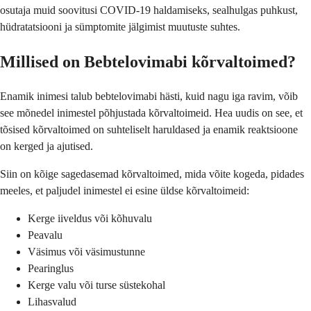
osutaja muid soovitusi COVID-19 haldamiseks, sealhulgas puhkust,
hüdratatsiooni ja sümptomite jälgimist muutuste suhtes.
Millised on Bebtelovimabi kõrvaltoimed?
Enamik inimesi talub bebtelovimabi hästi, kuid nagu iga ravim, võib
see mõnedel inimestel põhjustada kõrvaltoimeid. Hea uudis on see, et
tõsised kõrvaltoimed on suhteliselt haruldased ja enamik reaktsioone
on kerged ja ajutised.
Siin on kõige sagedasemad kõrvaltoimed, mida võite kogeda, pidades
meeles, et paljudel inimestel ei esine üldse kõrvaltoimeid:
Kerge iiveldus või kõhuvalu
Peavalu
Väsimus või väsimustunne
Pearinglus
Kerge valu või turse süstekohal
Lihasvalud