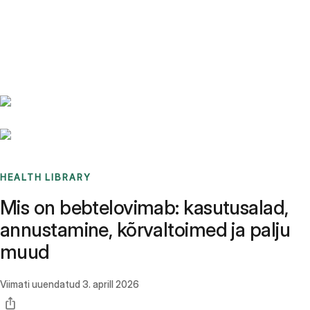
Benchmarks
Stories
FAQ
Sign up / Log in
HEALTH LIBRARY
Mis on bebtelovimab: kasutusalad,
annustamine, kõrvaltoimed ja palju
muud
Viimati uuendatud
3. aprill 2026