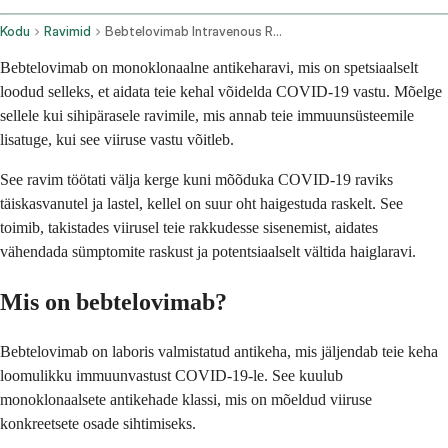
Kodu
Ravimid
Bebtelovimab Intravenous Route
Bebtelovimab on monoklonaalne antikeharavi, mis on spetsiaalselt
loodud selleks, et aidata teie kehal võidelda COVID-19 vastu. Mõelge
sellele kui sihipärasele ravimile, mis annab teie immuunsüsteemile
lisatuge, kui see viiruse vastu võitleb.
See ravim töötati välja kerge kuni mõõduka COVID-19 raviks
täiskasvanutel ja lastel, kellel on suur oht haigestuda raskelt. See
toimib, takistades viirusel teie rakkudesse sisenemist, aidates
vähendada sümptomite raskust ja potentsiaalselt vältida haiglaravi.
Mis on bebtelovimab?
Bebtelovimab on laboris valmistatud antikeha, mis jäljendab teie keha
loomulikku immuunvastust COVID-19-le. See kuulub
monoklonaalsete antikehade klassi, mis on mõeldud viiruse
konkreetsete osade sihtimiseks.