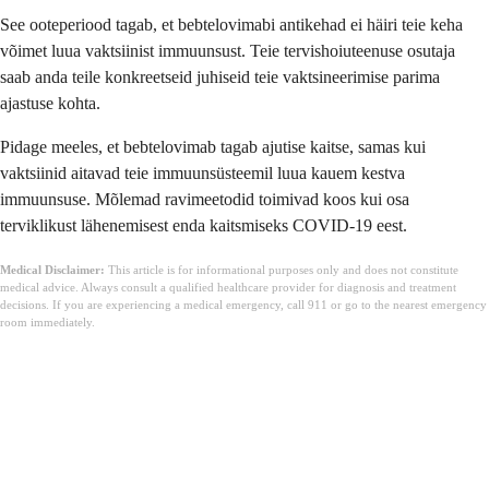
See ooteperiood tagab, et bebtelovimabi antikehad ei häiri teie keha
võimet luua vaktsiinist immuunsust. Teie tervishoiuteenuse osutaja
saab anda teile konkreetseid juhiseid teie vaktsineerimise parima
ajastuse kohta.
Pidage meeles, et bebtelovimab tagab ajutise kaitse, samas kui
vaktsiinid aitavad teie immuunsüsteemil luua kauem kestva
immuunsuse. Mõlemad ravimeetodid toimivad koos kui osa
terviklikust lähenemisest enda kaitsmiseks COVID-19 eest.
Medical Disclaimer:
This article is for informational purposes only and does not constitute
medical advice. Always consult a qualified healthcare provider for diagnosis and treatment
decisions. If you are experiencing a medical emergency, call 911 or go to the nearest emergency
room immediately.