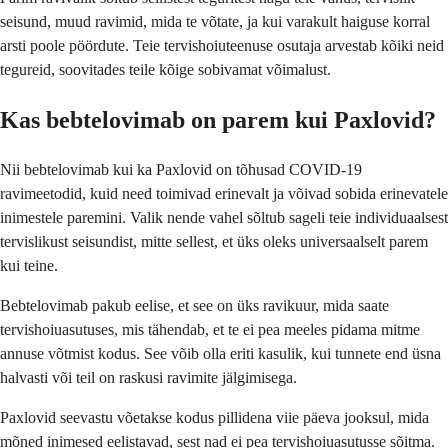
seisund, muud ravimid, mida te võtate, ja kui varakult haiguse korral
arsti poole pöördute. Teie tervishoiuteenuse osutaja arvestab kõiki neid
tegureid, soovitades teile kõige sobivamat võimalust.
Kas bebtelovimab on parem kui Paxlovid?
Nii bebtelovimab kui ka Paxlovid on tõhusad COVID-19
ravimeetodid, kuid need toimivad erinevalt ja võivad sobida erinevatele
inimestele paremini. Valik nende vahel sõltub sageli teie individuaalsest
tervislikust seisundist, mitte sellest, et üks oleks universaalselt parem
kui teine.
Bebtelovimab pakub eelise, et see on üks ravikuur, mida saate
tervishoiuasutuses, mis tähendab, et te ei pea meeles pidama mitme
annuse võtmist kodus. See võib olla eriti kasulik, kui tunnete end üsna
halvasti või teil on raskusi ravimite jälgimisega.
Paxlovid seevastu võetakse kodus pillidena viie päeva jooksul, mida
mõned inimesed eelistavad, sest nad ei pea tervishoiuasutusse sõitma.