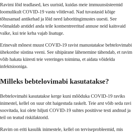
Ravimi lõid teadlased, kes uurisid, kuidas meie immuunsüsteemid
loomulikult COVID-19 vastu võitlevad. Nad tuvastasid kõige
tõhusamad antikehad ja lõid need laboritingimustes uuesti. See
võimaldab arstidel anda teile kontsentreeritud annuse neid kaitsvaid
valke, kui teie keha vajab lisatuge.
Erinevalt mõnest muust COVID-19 ravist manustatakse bebtelovimabi
ühekordse süstina veeni. See sihipärane lähenemine tähendab, et ravim
võib hakata kiiresti teie vereringes toimima, et aidata võidelda
infektsiooniga.
Milleks bebtelovimabi kasutatakse?
Bebtelovimabi kasutatakse kerge kuni mõõduka COVID-19 raviks
inimestel, kellel on suur oht haigestuda raskelt. Teie arst võib seda ravi
soovitada, kui olete hiljuti COVID-19 suhtes positiivse testi andnud ja
teil on teatud riskifaktorid.
Ravim on eriti kasulik inimestele, kellel on terviseprobleemid, mis