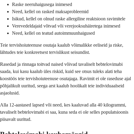
Raske neeruhaigusega inimesed
Need, kellel on rasked maksaprobleemid
Isikud, kellel on olnud raske allergiline reaktsioon ravimitele
Verevedeldajaid võtvad või verejooksuhäiretega inimesed
Need, kellel on teatud autoimmuunhaigused
Teie tervishoiuteenuse osutaja kaalub võimalikke eeliseid ja riske,
lähtudes teie konkreetsest tervislikust seisundist.
Rasedad ja rinnaga toitvad naised võivad tavaliselt bebtelovimabi
saada, kui kasu kaalub üles riskid, kuid see otsus tuleks alati teha
koostöös teie tervishoiuteenuse osutajaga. Ravimit ei ole raseduse ajal
põhjalikult uuritud, seega arst kaalub hoolikalt teie individuaalseid
asjaolusid.
Alla 12-aastased lapsed või need, kes kaaluvad alla 40 kilogrammi,
tavaliselt bebtelovimabi ei saa, kuna seda ei ole selles populatsioonis
piisavalt uuritud.