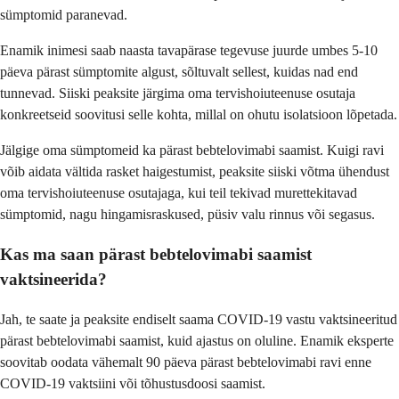
sümptomid paranevad.
Enamik inimesi saab naasta tavapärase tegevuse juurde umbes 5-10
päeva pärast sümptomite algust, sõltuvalt sellest, kuidas nad end
tunnevad. Siiski peaksite järgima oma tervishoiuteenuse osutaja
konkreetseid soovitusi selle kohta, millal on ohutu isolatsioon lõpetada.
Jälgige oma sümptomeid ka pärast bebtelovimabi saamist. Kuigi ravi
võib aidata vältida rasket haigestumist, peaksite siiski võtma ühendust
oma tervishoiuteenuse osutajaga, kui teil tekivad murettekitavad
sümptomid, nagu hingamisraskused, püsiv valu rinnus või segasus.
Kas ma saan pärast bebtelovimabi saamist
vaktsineerida?
Jah, te saate ja peaksite endiselt saama COVID-19 vastu vaktsineeritud
pärast bebtelovimabi saamist, kuid ajastus on oluline. Enamik eksperte
soovitab oodata vähemalt 90 päeva pärast bebtelovimabi ravi enne
COVID-19 vaktsiini või tõhustusdoosi saamist.