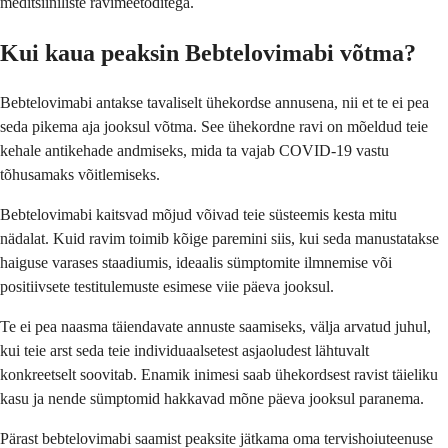
meditsiiniliste ravimeetoditega.
Kui kaua peaksin Bebtelovimabi võtma?
Bebtelovimabi antakse tavaliselt ühekordse annusena, nii et te ei pea
seda pikema aja jooksul võtma. See ühekordne ravi on mõeldud teie
kehale antikehade andmiseks, mida ta vajab COVID-19 vastu
tõhusamaks võitlemiseks.
Bebtelovimabi kaitsvad mõjud võivad teie süsteemis kesta mitu
nädalat. Kuid ravim toimib kõige paremini siis, kui seda manustatakse
haiguse varases staadiumis, ideaalis sümptomite ilmnemise või
positiivsete testitulemuste esimese viie päeva jooksul.
Te ei pea naasma täiendavate annuste saamiseks, välja arvatud juhul,
kui teie arst seda teie individuaalsetest asjaoludest lähtuvalt
konkreetselt soovitab. Enamik inimesi saab ühekordsest ravist täieliku
kasu ja nende sümptomid hakkavad mõne päeva jooksul paranema.
Pärast bebtelovimabi saamist peaksite jätkama oma tervishoiuteenuse