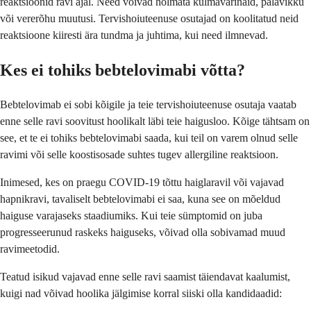
reaktsioonid ravi ajal. Need võivad hõlmata külmavärinaid, palavikku
või vererõhu muutusi. Tervishoiuteenuse osutajad on koolitatud neid
reaktsioone kiiresti ära tundma ja juhtima, kui need ilmnevad.
Kes ei tohiks bebtelovimabi võtta?
Bebtelovimab ei sobi kõigile ja teie tervishoiuteenuse osutaja vaatab
enne selle ravi soovitust hoolikalt läbi teie haigusloo. Kõige tähtsam on
see, et te ei tohiks bebtelovimabi saada, kui teil on varem olnud selle
ravimi või selle koostisosade suhtes tugev allergiline reaktsioon.
Inimesed, kes on praegu COVID-19 tõttu haiglaravil või vajavad
hapnikravi, tavaliselt bebtelovimabi ei saa, kuna see on mõeldud
haiguse varajaseks staadiumiks. Kui teie sümptomid on juba
progresseerunud raskeks haiguseks, võivad olla sobivamad muud
ravimeetodid.
Teatud isikud vajavad enne selle ravi saamist täiendavat kaalumist,
kuigi nad võivad hoolika jälgimise korral siiski olla kandidaadid: