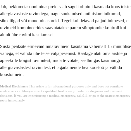
Jah, beklometasooni ninaspreid saab sageli ohutult kasutada koos teiste
allergiavastaste ravimitega, nagu suukaudsed antihistamiinikumid,
silmatilgad või muud ninaspreid. Tegelikult leiavad paljud inimesed, et
ravimeid kombineerides saavutatakse parem sümptomite kontroll kui
ainult ühe ravimi kasutamisel.
Siiski peaksite erinevaid ninaravimeid kasutama vähemalt 15-minutilise
vahega, et vältida ühe teise väljapesemist. Rääkige alati oma arstile ja
apteekrile kõigist ravimitest, mida te võtate, sealhulgas käsimüügi
allergiavastastest ravimitest, et tagada nende hea koostöö ja vältida
koostoimeid.
Medical Disclaimer:
This article is for informational purposes only and does not constitute
medical advice. Always consult a qualified healthcare provider for diagnosis and treatment
decisions. If you are experiencing a medical emergency, call 911 or go to the nearest emergency
room immediately.