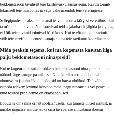
beklometasoon tavaliselt teie kardiovaskulaarsüsteemi. Ravim toimib
lokaalselt teie ninaõõnes ja väga vähe imendub teie vereringesse.
Sellegipoolest peaksite oma arsti teavitama oma kõrgest vererõhust, kui
ta määrab uue ravimi. Nad soovivad teid asjakohaselt jälgida ja tagada,
et kõik teie ravimid toimivad hästi koos. Kui te võtate mitut ravimit,
võib teie tervishoiuteenuse osutaja aidata teie ravikuuri koordineerida.
Mida peaksin tegema, kui ma kogemata kasutan liiga
palju beklometasooni ninaspreid?
Kui te kogemata kasutate rohkem beklometasooni ninaspreid kui ette
nähtud, ärge sattuge paanikasse. Nina kortikosteroididel on lai
ohutusvaru ja juhuslikud üledoosid on harva ohtlikud. Teil võib
esineda rohkem levinud kõrvaltoimeid, nagu ninaärritus või peavalu,
kuid tõsised probleemid on ebatõenäolised.
Loputage oma nina õrnalt soolalahusega, kui tunnete liigset ärritust, ja
naaske järgmise annuse jaoks oma tavapärase annustamisskeemi