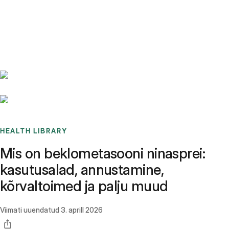
Benchmarks
Stories
FAQ
Sign up / Log in
HEALTH LIBRARY
Mis on beklometasooni ninasprei:
kasutusalad, annustamine,
kõrvaltoimed ja palju muud
Viimati uuendatud
3. aprill 2026