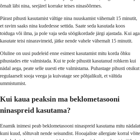
õrnalt läbi nina, seejärel korrake teises ninasõõrmes.
Pärast pihusti kasutamist vältige nina nuuskamist vähemalt 15 minutit,
et ravim saaks nina kudedesse settida. Saate seda kasutada koos
toiduga või ilma, ja pole vaja seda söögikordade järgi ajastada. Kui aga
kasutate teisi ninaravimeid, jätke nende vahele vähemalt 15 minutit.
Oluline on uusi pudeleid enne esimest kasutamist mitu korda õhku
pihustades ette valmistada. Kui te pole pihustit kasutanud rohkem kui
nädal aega, peate selle uuesti ette valmistama. Puhastage pihusti otsikut
regulaarselt sooja veega ja kuivatage see põhjalikult, et vältida
ummistumist.
Kui kaua peaksin ma beklometasooni
ninaspreid kasutama?
Enamik inimesi peab beklometasooni ninaspreid kasutama mitu nädalat
kuni kuud, sõltuvalt nende seisundist. Hooajaliste allergiate korral võite