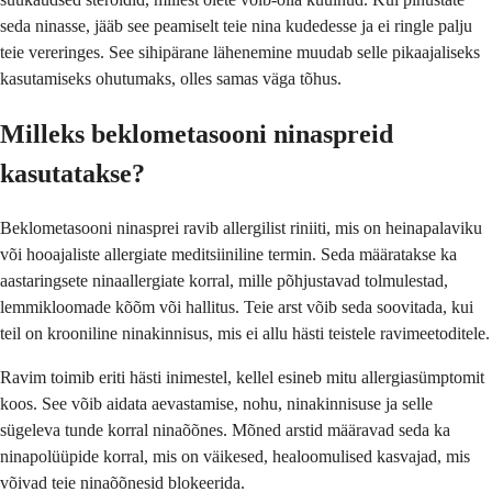
seda ninasse, jääb see peamiselt teie nina kudedesse ja ei ringle palju
teie vereringes. See sihipärane lähenemine muudab selle pikaajaliseks
kasutamiseks ohutumaks, olles samas väga tõhus.
Milleks beklometasooni ninaspreid
kasutatakse?
Beklometasooni ninasprei ravib allergilist riniiti, mis on heinapalaviku
või hooajaliste allergiate meditsiiniline termin. Seda määratakse ka
aastaringsete ninaallergiate korral, mille põhjustavad tolmulestad,
lemmikloomade kõõm või hallitus. Teie arst võib seda soovitada, kui
teil on krooniline ninakinnisus, mis ei allu hästi teistele ravimeetoditele.
Ravim toimib eriti hästi inimestel, kellel esineb mitu allergiasümptomit
koos. See võib aidata aevastamise, nohu, ninakinnisuse ja selle
sügeleva tunde korral ninaõõnes. Mõned arstid määravad seda ka
ninapolüüpide korral, mis on väikesed, healoomulised kasvajad, mis
võivad teie ninaõõnesid blokeerida.