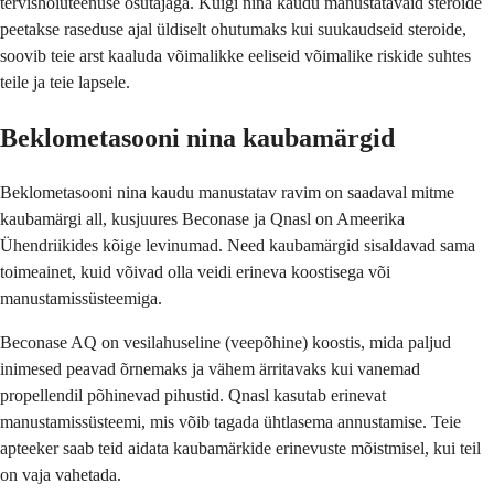
tervishoiuteenuse osutajaga. Kuigi nina kaudu manustatavaid steroide
peetakse raseduse ajal üldiselt ohutumaks kui suukaudseid steroide,
soovib teie arst kaaluda võimalikke eeliseid võimalike riskide suhtes
teile ja teie lapsele.
Beklometasooni nina kaubamärgid
Beklometasooni nina kaudu manustatav ravim on saadaval mitme
kaubamärgi all, kusjuures Beconase ja Qnasl on Ameerika
Ühendriikides kõige levinumad. Need kaubamärgid sisaldavad sama
toimeainet, kuid võivad olla veidi erineva koostisega või
manustamissüsteemiga.
Beconase AQ on vesilahuseline (veepõhine) koostis, mida paljud
inimesed peavad õrnemaks ja vähem ärritavaks kui vanemad
propellendil põhinevad pihustid. Qnasl kasutab erinevat
manustamissüsteemi, mis võib tagada ühtlasema annustamise. Teie
apteeker saab teid aidata kaubamärkide erinevuste mõistmisel, kui teil
on vaja vahetada.