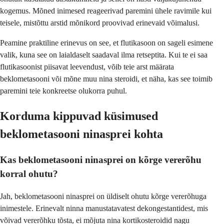
kogemus. Mõned inimesed reageerivad paremini ühele ravimile kui
teisele, mistõttu arstid mõnikord proovivad erinevaid võimalusi.
Peamine praktiline erinevus on see, et flutikasoon on sageli esimene
valik, kuna see on laialdaselt saadaval ilma retseptita. Kui te ei saa
flutikasoonist piisavat leevendust, võib teie arst määrata
beklometasooni või mõne muu nina steroidi, et näha, kas see toimib
paremini teie konkreetse olukorra puhul.
Korduma kippuvad küsimused
beklometasooni ninasprei kohta
Kas beklometasooni ninasprei on kõrge vererõhu
korral ohutu?
Jah, beklometasooni ninasprei on üldiselt ohutu kõrge vererõhuga
inimestele. Erinevalt ninna manustatavatest dekongestantidest, mis
võivad vererõhku tõsta, ei mõjuta nina kortikosteroidid nagu