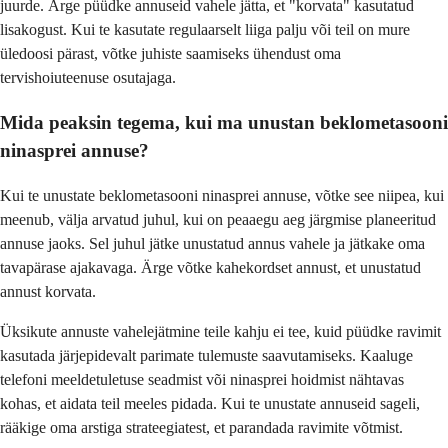
juurde. Ärge püüdke annuseid vahele jätta, et "korvata" kasutatud
lisakogust. Kui te kasutate regulaarselt liiga palju või teil on mure
üledoosi pärast, võtke juhiste saamiseks ühendust oma
tervishoiuteenuse osutajaga.
Mida peaksin tegema, kui ma unustan beklometasooni
ninasprei annuse?
Kui te unustate beklometasooni ninasprei annuse, võtke see niipea, kui
meenub, välja arvatud juhul, kui on peaaegu aeg järgmise planeeritud
annuse jaoks. Sel juhul jätke unustatud annus vahele ja jätkake oma
tavapärase ajakavaga. Ärge võtke kahekordset annust, et unustatud
annust korvata.
Üksikute annuste vahelejätmine teile kahju ei tee, kuid püüdke ravimit
kasutada järjepidevalt parimate tulemuste saavutamiseks. Kaaluge
telefoni meeldetuletuse seadmist või ninasprei hoidmist nähtavas
kohas, et aidata teil meeles pidada. Kui te unustate annuseid sageli,
rääkige oma arstiga strateegiatest, et parandada ravimite võtmist.