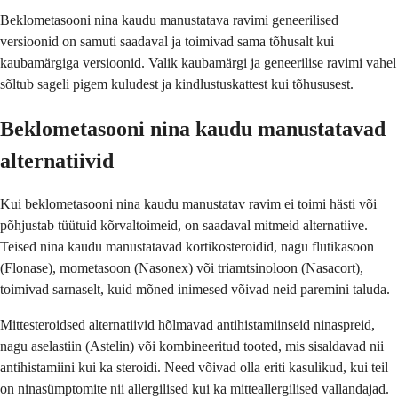
Beklometasooni nina kaudu manustatava ravimi geneerilised
versioonid on samuti saadaval ja toimivad sama tõhusalt kui
kaubamärgiga versioonid. Valik kaubamärgi ja geneerilise ravimi vahel
sõltub sageli pigem kuludest ja kindlustuskattest kui tõhususest.
Beklometasooni nina kaudu manustatavad
alternatiivid
Kui beklometasooni nina kaudu manustatav ravim ei toimi hästi või
põhjustab tüütuid kõrvaltoimeid, on saadaval mitmeid alternatiive.
Teised nina kaudu manustatavad kortikosteroidid, nagu flutikasoon
(Flonase), mometasoon (Nasonex) või triamtsinoloon (Nasacort),
toimivad sarnaselt, kuid mõned inimesed võivad neid paremini taluda.
Mittesteroidsed alternatiivid hõlmavad antihistamiinseid ninaspreid,
nagu aselastiin (Astelin) või kombineeritud tooted, mis sisaldavad nii
antihistamiini kui ka steroidi. Need võivad olla eriti kasulikud, kui teil
on ninasümptomite nii allergilised kui ka mitteallergilised vallandajad.