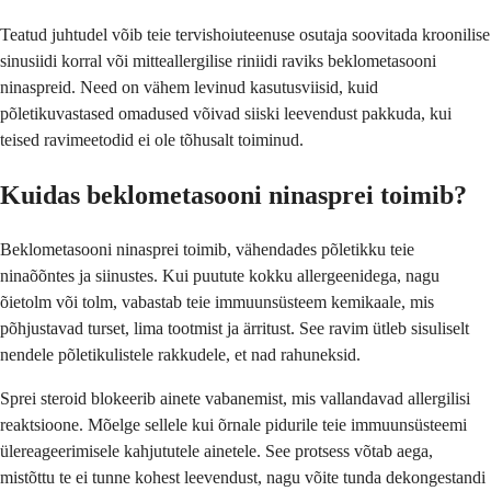
Teatud juhtudel võib teie tervishoiuteenuse osutaja soovitada kroonilise
sinusiidi korral või mitteallergilise riniidi raviks beklometasooni
ninaspreid. Need on vähem levinud kasutusviisid, kuid
põletikuvastased omadused võivad siiski leevendust pakkuda, kui
teised ravimeetodid ei ole tõhusalt toiminud.
Kuidas beklometasooni ninasprei toimib?
Beklometasooni ninasprei toimib, vähendades põletikku teie
ninaõõntes ja siinustes. Kui puutute kokku allergeenidega, nagu
õietolm või tolm, vabastab teie immuunsüsteem kemikaale, mis
põhjustavad turset, lima tootmist ja ärritust. See ravim ütleb sisuliselt
nendele põletikulistele rakkudele, et nad rahuneksid.
Sprei steroid blokeerib ainete vabanemist, mis vallandavad allergilisi
reaktsioone. Mõelge sellele kui õrnale pidurile teie immuunsüsteemi
ülereageerimisele kahjututele ainetele. See protsess võtab aega,
mistõttu te ei tunne kohest leevendust, nagu võite tunda dekongestandi