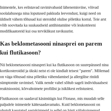
Inimestele, kes eelistavad ravimivabasid lähenemisviise, võivad
soolalahusega nina loputused pakkuda leevendust, kuigi need on
üldiselt vähem tõhusad kui steroidid olulise põletiku korral. Teie arst
võib soovitada ka suukaudseid antihistamiine või leukotrieeni
modifikaatoreid kui osa terviklikust ravikuurist.
Kas beklometasooni ninasprei on parem
kui flutikasoon?
Nii beklometasooni ninasprei kui ka flutikasoon on suurepärased nina
kortikosteroidid ja ükski neist ei ole kindlalt teisest "parem". Mõlemad
on väga tõhusad nina põletiku vähendamisel ja allergilise riniidi
sümptomite ravimisel. Valik nende vahel sõltub sageli individuaalsest
reaktsioonist, kõrvaltoimete profiilist ja isiklikest eelistustest.
Flutikasoon on saadaval käsimüügis kui Flonase, mis muudab selle
paljudele inimestele kättesaadavamaks. Kuid beklometasooni on
ohutult kasutatud aastakümneid ja sellel on hästi väljakujunenud