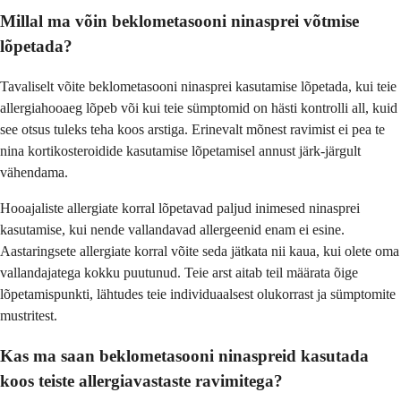
Millal ma võin beklometasooni ninasprei võtmise
lõpetada?
Tavaliselt võite beklometasooni ninasprei kasutamise lõpetada, kui teie
allergiahooaeg lõpeb või kui teie sümptomid on hästi kontrolli all, kuid
see otsus tuleks teha koos arstiga. Erinevalt mõnest ravimist ei pea te
nina kortikosteroidide kasutamise lõpetamisel annust järk-järgult
vähendama.
Hooajaliste allergiate korral lõpetavad paljud inimesed ninasprei
kasutamise, kui nende vallandavad allergeenid enam ei esine.
Aastaringsete allergiate korral võite seda jätkata nii kaua, kui olete oma
vallandajatega kokku puutunud. Teie arst aitab teil määrata õige
lõpetamispunkti, lähtudes teie individuaalsest olukorrast ja sümptomite
mustritest.
Kas ma saan beklometasooni ninaspreid kasutada
koos teiste allergiavastaste ravimitega?