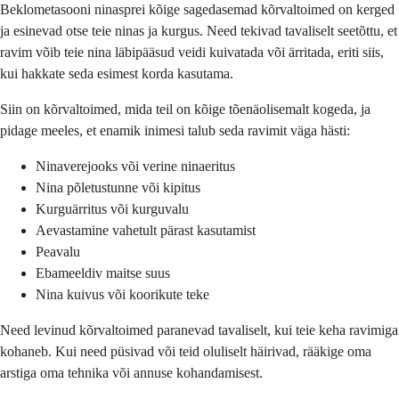
Beklometasooni ninasprei kõige sagedasemad kõrvaltoimed on kerged
ja esinevad otse teie ninas ja kurgus. Need tekivad tavaliselt seetõttu, et
ravim võib teie nina läbipääsud veidi kuivatada või ärritada, eriti siis,
kui hakkate seda esimest korda kasutama.
Siin on kõrvaltoimed, mida teil on kõige tõenäolisemalt kogeda, ja
pidage meeles, et enamik inimesi talub seda ravimit väga hästi:
Ninaverejooks või verine ninaeritus
Nina põletustunne või kipitus
Kurguärritus või kurguvalu
Aevastamine vahetult pärast kasutamist
Peavalu
Ebameeldiv maitse suus
Nina kuivus või koorikute teke
Need levinud kõrvaltoimed paranevad tavaliselt, kui teie keha ravimiga
kohaneb. Kui need püsivad või teid oluliselt häirivad, rääkige oma
arstiga oma tehnika või annuse kohandamisest.