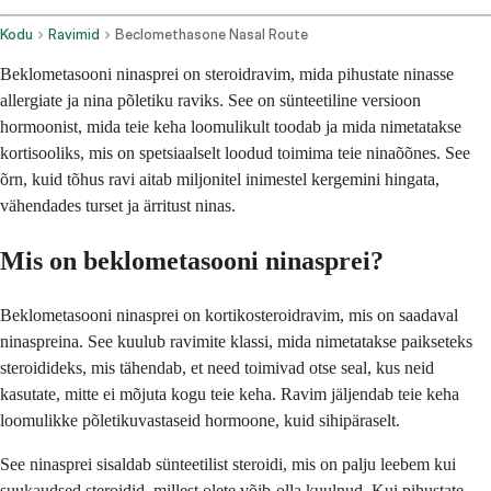
Kodu
Ravimid
Beclomethasone Nasal Route
Beklometasooni ninasprei on steroidravim, mida pihustate ninasse
allergiate ja nina põletiku raviks. See on sünteetiline versioon
hormoonist, mida teie keha loomulikult toodab ja mida nimetatakse
kortisooliks, mis on spetsiaalselt loodud toimima teie ninaõõnes. See
õrn, kuid tõhus ravi aitab miljonitel inimestel kergemini hingata,
vähendades turset ja ärritust ninas.
Mis on beklometasooni ninasprei?
Beklometasooni ninasprei on kortikosteroidravim, mis on saadaval
ninaspreina. See kuulub ravimite klassi, mida nimetatakse paikseteks
steroidideks, mis tähendab, et need toimivad otse seal, kus neid
kasutate, mitte ei mõjuta kogu teie keha. Ravim jäljendab teie keha
loomulikke põletikuvastaseid hormoone, kuid sihipäraselt.
See ninasprei sisaldab sünteetilist steroidi, mis on palju leebem kui
suukaudsed steroidid, millest olete võib-olla kuulnud. Kui pihustate