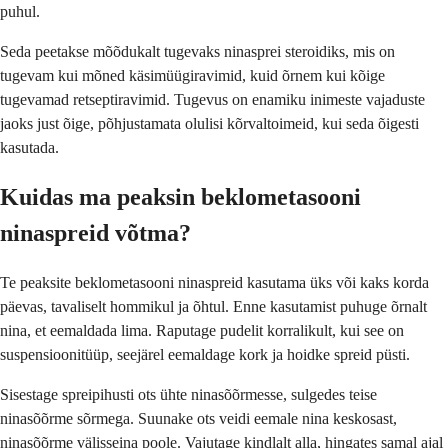
puhul.
Seda peetakse mõõdukalt tugevaks ninasprei steroidiks, mis on
tugevam kui mõned käsimüügiravimid, kuid õrnem kui kõige
tugevamad retseptiravimid. Tugevus on enamiku inimeste vajaduste
jaoks just õige, põhjustamata olulisi kõrvaltoimeid, kui seda õigesti
kasutada.
Kuidas ma peaksin beklometasooni
ninaspreid võtma?
Te peaksite beklometasooni ninaspreid kasutama üks või kaks korda
päevas, tavaliselt hommikul ja õhtul. Enne kasutamist puhuge õrnalt
nina, et eemaldada lima. Raputage pudelit korralikult, kui see on
suspensioonitüüp, seejärel eemaldage kork ja hoidke spreid püsti.
Sisestage spreipihusti ots ühte ninasõõrmesse, sulgedes teise
ninasõõrme sõrmega. Suunake ots veidi eemale nina keskosast,
ninasõõrme välisseina poole. Vajutage kindlalt alla, hingates samal ajal