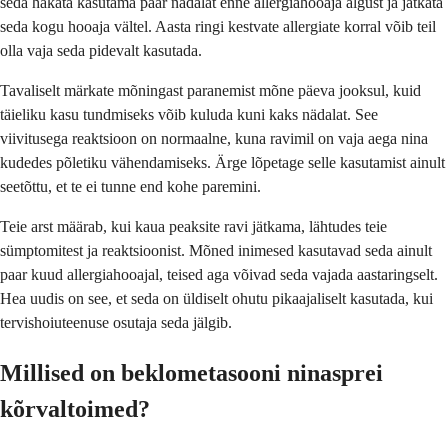
seda hakata kasutama paar nädalat enne allergiahooaja algust ja jätkata
seda kogu hooaja vältel. Aasta ringi kestvate allergiate korral võib teil
olla vaja seda pidevalt kasutada.
Tavaliselt märkate mõningast paranemist mõne päeva jooksul, kuid
täieliku kasu tundmiseks võib kuluda kuni kaks nädalat. See
viivitusega reaktsioon on normaalne, kuna ravimil on vaja aega nina
kudedes põletiku vähendamiseks. Ärge lõpetage selle kasutamist ainult
seetõttu, et te ei tunne end kohe paremini.
Teie arst määrab, kui kaua peaksite ravi jätkama, lähtudes teie
sümptomitest ja reaktsioonist. Mõned inimesed kasutavad seda ainult
paar kuud allergiahooajal, teised aga võivad seda vajada aastaringselt.
Hea uudis on see, et seda on üldiselt ohutu pikaajaliselt kasutada, kui
tervishoiuteenuse osutaja seda jälgib.
Millised on beklometasooni ninasprei
kõrvaltoimed?