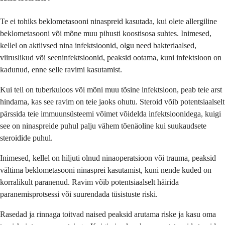
Te ei tohiks beklometasooni ninaspreid kasutada, kui olete allergiline
beklometasooni või mõne muu pihusti koostisosa suhtes. Inimesed,
kellel on aktiivsed nina infektsioonid, olgu need bakteriaalsed,
viiruslikud või seeninfektsioonid, peaksid ootama, kuni infektsioon on
kadunud, enne selle ravimi kasutamist.
Kui teil on tuberkuloos või mõni muu tõsine infektsioon, peab teie arst
hindama, kas see ravim on teie jaoks ohutu. Steroid võib potentsiaalselt
pärssida teie immuunsüsteemi võimet võidelda infektsioonidega, kuigi
see on ninaspreide puhul palju vähem tõenäoline kui suukaudsete
steroidide puhul.
Inimesed, kellel on hiljuti olnud ninaoperatsioon või trauma, peaksid
vältima beklometasooni ninasprei kasutamist, kuni nende kuded on
korralikult paranenud. Ravim võib potentsiaalselt häirida
paranemisprotsessi või suurendada tüsistuste riski.
Rasedad ja rinnaga toitvad naised peaksid arutama riske ja kasu oma