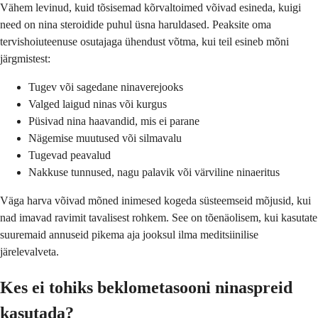
Vähem levinud, kuid tõsisemad kõrvaltoimed võivad esineda, kuigi
need on nina steroidide puhul üsna haruldased. Peaksite oma
tervishoiuteenuse osutajaga ühendust võtma, kui teil esineb mõni
järgmistest:
Tugev või sagedane ninaverejooks
Valged laigud ninas või kurgus
Püsivad nina haavandid, mis ei parane
Nägemise muutused või silmavalu
Tugevad peavalud
Nakkuse tunnused, nagu palavik või värviline ninaeritus
Väga harva võivad mõned inimesed kogeda süsteemseid mõjusid, kui
nad imavad ravimit tavalisest rohkem. See on tõenäolisem, kui kasutate
suuremaid annuseid pikema aja jooksul ilma meditsiinilise
järelevalveta.
Kes ei tohiks beklometasooni ninaspreid
kasutada?