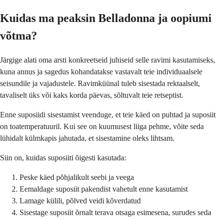
Kuidas ma peaksin Belladonna ja oopiumi
võtma?
Järgige alati oma arsti konkreetseid juhiseid selle ravimi kasutamiseks,
kuna annus ja sagedus kohandatakse vastavalt teie individuaalsele
seisundile ja vajadustele. Ravimküünal tuleb sisestada rektaalselt,
tavaliselt üks või kaks korda päevas, sõltuvalt teie retseptist.
Enne suposiidi sisestamist veenduge, et teie käed on puhtad ja suposiit
on toatemperatuuril. Kui see on kuumusest liiga pehme, võite seda
lühidalt külmkapis jahutada, et sisestamine oleks lihtsam.
Siin on, kuidas suposiiti õigesti kasutada:
Peske käed põhjalikult seebi ja veega
Eemaldage suposiit pakendist vahetult enne kasutamist
Lamage külili, põlved veidi kõverdatud
Sisestage suposiit õrnalt terava otsaga esimesena, surudes seda