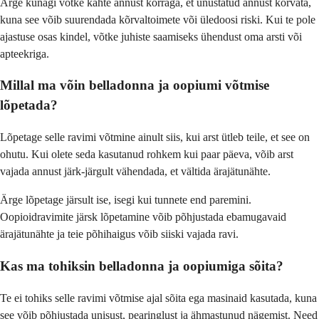
Ärge kunagi võtke kahte annust korraga, et unustatud annust korvata,
kuna see võib suurendada kõrvaltoimete või üledoosi riski. Kui te pole
ajastuse osas kindel, võtke juhiste saamiseks ühendust oma arsti või
apteekriga.
Millal ma võin belladonna ja oopiumi võtmise
lõpetada?
Lõpetage selle ravimi võtmine ainult siis, kui arst ütleb teile, et see on
ohutu. Kui olete seda kasutanud rohkem kui paar päeva, võib arst
vajada annust järk-järgult vähendada, et vältida ärajätunähte.
Ärge lõpetage järsult ise, isegi kui tunnete end paremini.
Oopioidravimite järsk lõpetamine võib põhjustada ebamugavaid
ärajätunähte ja teie põhihaigus võib siiski vajada ravi.
Kas ma tohiksin belladonna ja oopiumiga sõita?
Te ei tohiks selle ravimi võtmise ajal sõita ega masinaid kasutada, kuna
see võib põhjustada unisust, pearinglust ja ähmastunud nägemist. Need