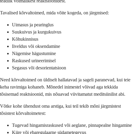
teadlik võimalikest reaktsioonidest.
Tavalised kõrvaltoimed, mida võite kogeda, on järgmised:
Uimasus ja pearinglus
Suukuivus ja kurgukuivus
Kõhukinnisus
Iiveldus või oksendamine
Nägemise hägustumine
Raskused urineerimisel
Segasus või desorientatsioon
Need kõrvaltoimed on üldiselt hallatavad ja sageli paranevad, kui teie
keha ravimiga kohaneb. Mõnedel inimestel võivad aga tekkida
tõsisemad reaktsioonid, mis nõuavad viivitamatut meditsiinilist abi.
Võtke kohe ühendust oma arstiga, kui teil tekib mõni järgmistest
tõsistest kõrvaltoimetest:
Tugevad hingamisraskused või aeglane, pinnapealne hingamine
Kiire või ebaregulaarne südametegevus