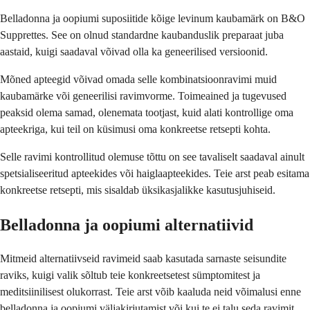
Belladonna ja oopiumi suposiitide kõige levinum kaubamärk on B&O
Supprettes. See on olnud standardne kaubanduslik preparaat juba
aastaid, kuigi saadaval võivad olla ka geneerilised versioonid.
Mõned apteegid võivad omada selle kombinatsioonravimi muid
kaubamärke või geneerilisi ravimvorme. Toimeained ja tugevused
peaksid olema samad, olenemata tootjast, kuid alati kontrollige oma
apteekriga, kui teil on küsimusi oma konkreetse retsepti kohta.
Selle ravimi kontrollitud olemuse tõttu on see tavaliselt saadaval ainult
spetsialiseeritud apteekides või haiglaapteekides. Teie arst peab esitama
konkreetse retsepti, mis sisaldab üksikasjalikke kasutusjuhiseid.
Belladonna ja oopiumi alternatiivid
Mitmeid alternatiivseid ravimeid saab kasutada sarnaste seisundite
raviks, kuigi valik sõltub teie konkreetsetest sümptomitest ja
meditsiinilisest olukorrast. Teie arst võib kaaluda neid võimalusi enne
belladonna ja oopiumi väljakirjutamist või kui te ei talu seda ravimit.