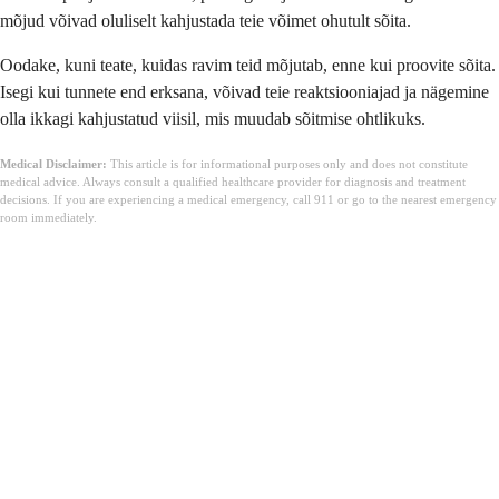
mõjud võivad oluliselt kahjustada teie võimet ohutult sõita.
Oodake, kuni teate, kuidas ravim teid mõjutab, enne kui proovite sõita.
Isegi kui tunnete end erksana, võivad teie reaktsiooniajad ja nägemine
olla ikkagi kahjustatud viisil, mis muudab sõitmise ohtlikuks.
Medical Disclaimer:
This article is for informational purposes only and does not constitute
medical advice. Always consult a qualified healthcare provider for diagnosis and treatment
decisions. If you are experiencing a medical emergency, call 911 or go to the nearest emergency
room immediately.