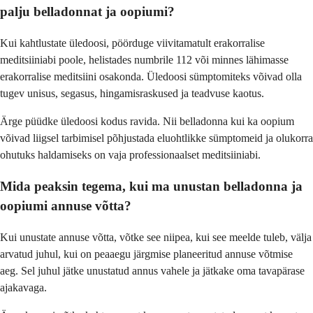
palju belladonnat ja oopiumi?
Kui kahtlustate üledoosi, pöörduge viivitamatult erakorralise
meditsiiniabi poole, helistades numbrile 112 või minnes lähimasse
erakorralise meditsiini osakonda. Üledoosi sümptomiteks võivad olla
tugev unisus, segasus, hingamisraskused ja teadvuse kaotus.
Ärge püüdke üledoosi kodus ravida. Nii belladonna kui ka oopium
võivad liigsel tarbimisel põhjustada eluohtlikke sümptomeid ja olukorra
ohutuks haldamiseks on vaja professionaalset meditsiiniabi.
Mida peaksin tegema, kui ma unustan belladonna ja
oopiumi annuse võtta?
Kui unustate annuse võtta, võtke see niipea, kui see meelde tuleb, välja
arvatud juhul, kui on peaaegu järgmise planeeritud annuse võtmise
aeg. Sel juhul jätke unustatud annus vahele ja jätkake oma tavapärase
ajakavaga.