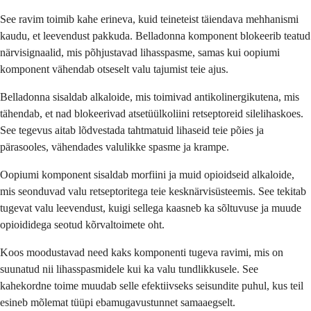
See ravim toimib kahe erineva, kuid teineteist täiendava mehhanismi
kaudu, et leevendust pakkuda. Belladonna komponent blokeerib teatud
närvisignaalid, mis põhjustavad lihasspasme, samas kui oopiumi
komponent vähendab otseselt valu tajumist teie ajus.
Belladonna sisaldab alkaloide, mis toimivad antikolinergikutena, mis
tähendab, et nad blokeerivad atsetüülkoliini retseptoreid silelihaskoes.
See tegevus aitab lõdvestada tahtmatuid lihaseid teie põies ja
pärasooles, vähendades valulikke spasme ja krampe.
Oopiumi komponent sisaldab morfiini ja muid opioidseid alkaloide,
mis seonduvad valu retseptoritega teie kesknärvisüsteemis. See tekitab
tugevat valu leevendust, kuigi sellega kaasneb ka sõltuvuse ja muude
opioididega seotud kõrvaltoimete oht.
Koos moodustavad need kaks komponenti tugeva ravimi, mis on
suunatud nii lihasspasmidele kui ka valu tundlikkusele. See
kahekordne toime muudab selle efektiivseks seisundite puhul, kus teil
esineb mõlemat tüüpi ebamugavustunnet samaaegselt.