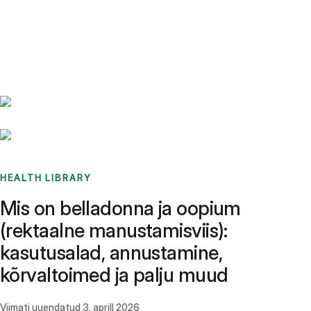
Benchmarks
Stories
FAQ
Sign up / Log in
HEALTH LIBRARY
Mis on belladonna ja oopium
(rektaalne manustamisviis):
kasutusalad, annustamine,
kõrvaltoimed ja palju muud
Viimati uuendatud
3. aprill 2026