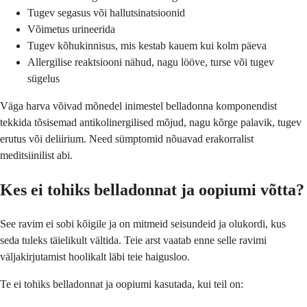
Tugev segasus või hallutsinatsioonid
Võimetus urineerida
Tugev kõhukinnisus, mis kestab kauem kui kolm päeva
Allergilise reaktsiooni nähud, nagu lööve, turse või tugev
sügelus
Väga harva võivad mõnedel inimestel belladonna komponendist
tekkida tõsisemad antikolinergilised mõjud, nagu kõrge palavik, tugev
erutus või deliirium. Need sümptomid nõuavad erakorralist
meditsiinilist abi.
Kes ei tohiks belladonnat ja oopiumi võtta?
See ravim ei sobi kõigile ja on mitmeid seisundeid ja olukordi, kus
seda tuleks täielikult vältida. Teie arst vaatab enne selle ravimi
väljakirjutamist hoolikalt läbi teie haigusloo.
Te ei tohiks belladonnat ja oopiumi kasutada, kui teil on: