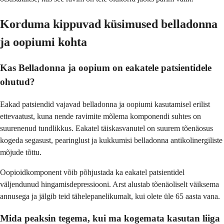
Korduma kippuvad küsimused belladonna
ja oopiumi kohta
Kas Belladonna ja oopium on eakatele patsientidele
ohutud?
Eakad patsiendid vajavad belladonna ja oopiumi kasutamisel erilist
ettevaatust, kuna nende ravimite mõlema komponendi suhtes on
suurenenud tundlikkus. Eakatel täiskasvanutel on suurem tõenäosus
kogeda segasust, pearinglust ja kukkumisi belladonna antikolinergiliste
mõjude tõttu.
Oopioidkomponent võib põhjustada ka eakatel patsientidel
väljendunud hingamisdepressiooni. Arst alustab tõenäoliselt väiksema
annusega ja jälgib teid tähelepanelikumalt, kui olete üle 65 aasta vana.
Mida peaksin tegema, kui ma kogemata kasutan liiga