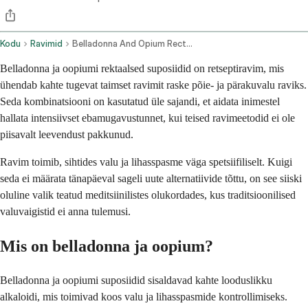
Kodu
Ravimid
Belladonna And Opium Rectal Route
Belladonna ja oopiumi rektaalsed suposiidid on retseptiravim, mis
ühendab kahte tugevat taimset ravimit raske põie- ja pärakuvalu raviks.
Seda kombinatsiooni on kasutatud üle sajandi, et aidata inimestel
hallata intensiivset ebamugavustunnet, kui teised ravimeetodid ei ole
piisavalt leevendust pakkunud.
Ravim toimib, sihtides valu ja lihasspasme väga spetsiifiliselt. Kuigi
seda ei määrata tänapäeval sageli uute alternatiivide tõttu, on see siiski
oluline valik teatud meditsiinilistes olukordades, kus traditsioonilised
valuvaigistid ei anna tulemusi.
Mis on belladonna ja oopium?
Belladonna ja oopiumi suposiidid sisaldavad kahte looduslikku
alkaloidi, mis toimivad koos valu ja lihasspasmide kontrollimiseks.