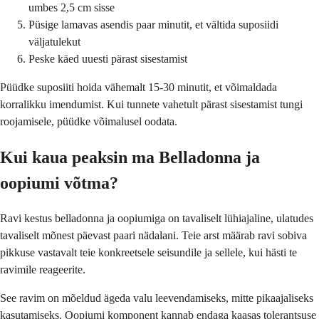
umbes 2,5 cm sisse
Püsige lamavas asendis paar minutit, et vältida suposiidi
väljatulekut
Peske käed uuesti pärast sisestamist
Püüdke suposiiti hoida vähemalt 15-30 minutit, et võimaldada
korralikku imendumist. Kui tunnete vahetult pärast sisestamist tungi
roojamisele, püüdke võimalusel oodata.
Kui kaua peaksin ma Belladonna ja
oopiumi võtma?
Ravi kestus belladonna ja oopiumiga on tavaliselt lühiajaline, ulatudes
tavaliselt mõnest päevast paari nädalani. Teie arst määrab ravi sobiva
pikkuse vastavalt teie konkreetsele seisundile ja sellele, kui hästi te
ravimile reageerite.
See ravim on mõeldud ägeda valu leevendamiseks, mitte pikaajaliseks
kasutamiseks. Oopiumi komponent kannab endaga kaasas tolerantsuse