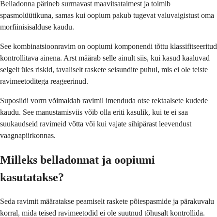
Belladonna pärineb surmavast maavitsataimest ja toimib
spasmolüütikuna, samas kui oopium pakub tugevat valuvaigistust oma
morfiinisisalduse kaudu.
See kombinatsioonravim on oopiumi komponendi tõttu klassifitseeritud
kontrollitava ainena. Arst määrab selle ainult siis, kui kasud kaaluvad
selgelt üles riskid, tavaliselt raskete seisundite puhul, mis ei ole teiste
ravimeetoditega reageerinud.
Suposiidi vorm võimaldab ravimil imenduda otse rektaalsete kudede
kaudu. See manustamisviis võib olla eriti kasulik, kui te ei saa
suukaudseid ravimeid võtta või kui vajate sihipärast leevendust
vaagnapiirkonnas.
Milleks belladonnat ja oopiumi
kasutatakse?
Seda ravimit määratakse peamiselt raskete põiespasmide ja pärakuvalu
korral, mida teised ravimeetodid ei ole suutnud tõhusalt kontrollida.