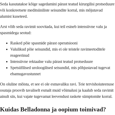
Seda kasutatakse kõige sagedamini pärast teatud kirurgilisi protseduure
või konkreetsete meditsiiniliste seisundite korral, mis mõjutavad
alumist kuseteed.
Arst võib seda ravimit soovitada, kui teil esineb intensiivne valu ja
spasmidega seotud:
Rasked põie spasmide pärast operatsiooni
Valulikud põie seisundid, mis ei ole teistele ravimeetoditele
reageerinud
Intensiivne rektaalne valu pärast teatud protseduure
Spetsiifilised uroloogilised seisundid, mis põhjustavad tugevat
ebamugavustunnet
On oluline mõista, et see ei ole esmavaliku ravi. Teie tervishoiuteenuse
osutaja proovib tavaliselt esmalt muid võimalusi ja kaalub seda ravimit
ainult siis, kui vajate tugevamat leevendust raskete sümptomite korral.
Kuidas Belladonna ja oopium toimivad?