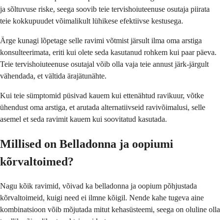
ja sõltuvuse riske, seega soovib teie tervishoiuteenuse osutaja piirata
teie kokkupuudet võimalikult lühikese efektiivse kestusega.
Ärge kunagi lõpetage selle ravimi võtmist järsult ilma oma arstiga
konsulteerimata, eriti kui olete seda kasutanud rohkem kui paar päeva.
Teie tervishoiuteenuse osutajal võib olla vaja teie annust järk-järgult
vähendada, et vältida ärajätunähte.
Kui teie sümptomid püsivad kauem kui ettenähtud ravikuur, võtke
ühendust oma arstiga, et arutada alternatiivseid ravivõimalusi, selle
asemel et seda ravimit kauem kui soovitatud kasutada.
Millised on Belladonna ja oopiumi
kõrvaltoimed?
Nagu kõik ravimid, võivad ka belladonna ja oopium põhjustada
kõrvaltoimeid, kuigi need ei ilmne kõigil. Nende kahe tugeva aine
kombinatsioon võib mõjutada mitut kehasüsteemi, seega on oluline olla