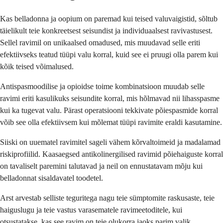
Kas belladonna ja oopium on paremad kui teised valuvaigistid, sõltub
täielikult teie konkreetsest seisundist ja individuaalsest ravivastusest.
Sellel ravimil on unikaalsed omadused, mis muudavad selle eriti
efektiivseks teatud tüüpi valu korral, kuid see ei pruugi olla parem kui
kõik teised võimalused.
Antispasmoodilise ja opioidse toime kombinatsioon muudab selle
ravimi eriti kasulikuks seisundite korral, mis hõlmavad nii lihasspasme
kui ka tugevat valu. Pärast operatsiooni tekkivate põiespasmide korral
võib see olla efektiivsem kui mõlemat tüüpi ravimite eraldi kasutamine.
Siiski on uuematel ravimitel sageli vähem kõrvaltoimeid ja madalamad
riskiprofiilid. Kaasaegsed antikolinergilised ravimid põiehaiguste korral
on tavaliselt paremini talutavad ja neil on ennustatavam mõju kui
belladonnat sisaldavatel toodetel.
Arst arvestab selliste teguritega nagu teie sümptomite raskusaste, teie
haiguslugu ja teie vastus varasematele ravimeetoditele, kui
otsustatakse, kas see ravim on teie olukorra jaoks parim valik.