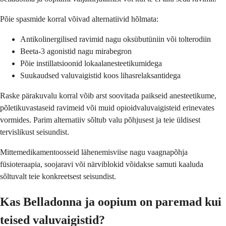
Põie spasmide korral võivad alternatiivid hõlmata:
Antikolinergilised ravimid nagu oksübutüniin või tolterodiin
Beeta-3 agonistid nagu mirabegron
Põie instillatsioonid lokaalanesteetikumidega
Suukaudsed valuvaigistid koos lihasrelaksantidega
Raske pärakuvalu korral võib arst soovitada paikseid anesteetikume,
põletikuvastaseid ravimeid või muid opioidvaluvaigisteid erinevates
vormides. Parim alternatiiv sõltub valu põhjusest ja teie üldisest
tervislikust seisundist.
Mittemedikamentoosseid lähenemisviise nagu vaagnapõhja
füsioteraapia, soojaravi või närviblokid võidakse samuti kaaluda
sõltuvalt teie konkreetsest seisundist.
Kas Belladonna ja oopium on paremad kui
teised valuvaigistid?