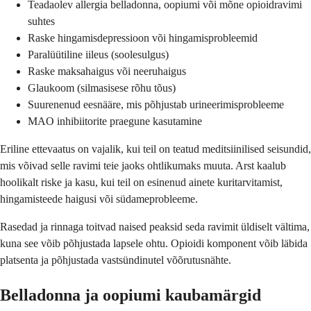
Teadaolev allergia belladonna, oopiumi või mõne opioidravimi
suhtes
Raske hingamisdepressioon või hingamisprobleemid
Paralüütiline iileus (soolesulgus)
Raske maksahaigus või neeruhaigus
Glaukoom (silmasisese rõhu tõus)
Suurenenud eesnääre, mis põhjustab urineerimisprobleeme
MAO inhibiitorite praegune kasutamine
Eriline ettevaatus on vajalik, kui teil on teatud meditsiinilised seisundid,
mis võivad selle ravimi teie jaoks ohtlikumaks muuta. Arst kaalub
hoolikalt riske ja kasu, kui teil on esinenud ainete kuritarvitamist,
hingamisteede haigusi või südameprobleeme.
Rasedad ja rinnaga toitvad naised peaksid seda ravimit üldiselt vältima,
kuna see võib põhjustada lapsele ohtu. Opioidi komponent võib läbida
platsenta ja põhjustada vastsündinutel võõrutusnähte.
Belladonna ja oopiumi kaubamärgid