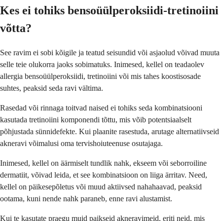
Kes ei tohiks bensoüülperoksiidi-tretinoiini
võtta?
See ravim ei sobi kõigile ja teatud seisundid või asjaolud võivad muuta
selle teie olukorra jaoks sobimatuks. Inimesed, kellel on teadaolev
allergia bensoüülperoksiidi, tretinoiini või mis tahes koostisosade
suhtes, peaksid seda ravi vältima.
Rasedad või rinnaga toitvad naised ei tohiks seda kombinatsiooni
kasutada tretinoiini komponendi tõttu, mis võib potentsiaalselt
põhjustada sünnidefekte. Kui plaanite rasestuda, arutage alternatiivseid
akneravi võimalusi oma tervishoiuteenuse osutajaga.
Inimesed, kellel on äärmiselt tundlik nahk, ekseem või seborroiline
dermatiit, võivad leida, et see kombinatsioon on liiga ärritav. Need,
kellel on päikesepõletus või muud aktiivsed nahahaavad, peaksid
ootama, kuni nende nahk paraneb, enne ravi alustamist.
Kui te kasutate praegu muid paikseid akneravimeid, eriti neid, mis