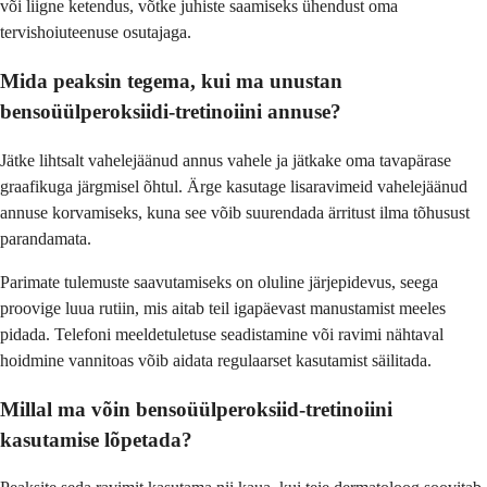
või liigne ketendus, võtke juhiste saamiseks ühendust oma
tervishoiuteenuse osutajaga.
Mida peaksin tegema, kui ma unustan
bensoüülperoksiidi-tretinoiini annuse?
Jätke lihtsalt vahelejäänud annus vahele ja jätkake oma tavapärase
graafikuga järgmisel õhtul. Ärge kasutage lisaravimeid vahelejäänud
annuse korvamiseks, kuna see võib suurendada ärritust ilma tõhusust
parandamata.
Parimate tulemuste saavutamiseks on oluline järjepidevus, seega
proovige luua rutiin, mis aitab teil igapäevast manustamist meeles
pidada. Telefoni meeldetuletuse seadistamine või ravimi nähtaval
hoidmine vannitoas võib aidata regulaarset kasutamist säilitada.
Millal ma võin bensoüülperoksiid-tretinoiini
kasutamise lõpetada?