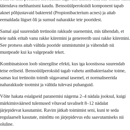
täiendava mehhanismi kaudu. Bensoüülperoksiidi komponent tapab
aknet põhjustavaid baktereid (Propionibacterium acnes) ja aitab
eemaldada liigset õli ja surnud naharakke teie pooridest.
Samal ajal suurendab tretinoiin rakkude uuenemist, mis tähendab, et
teie nahk eritab vanu rakke kiiremini ja genereerib uusi rakke kiiremini.
See protsess aitab vältida pooride ummistumist ja vähendab nii
mustpeade kui ka valgepeade teket.
Kombinatsioon loob sünergilise efekti, kus iga koostisosa suurendab
teise eeliseid. Bensoüülperoksiid tagab vahetu antibakteriaalse toime,
samas kui tretinoiin toimib sügavamal tasemel, et normaliseerida
naharakkude tootmist ja vältida tulevasi puhanguid.
Võite hakata esialgseid paranemisi nägema 2–4 nädala jooksul, kuigi
märkimisväärsed tulemused võtavad tavaliselt 8–12 nädalat
järjepidevat kasutamist. Ravim jätkab toimimist seni, kuni te seda
regulaarselt kasutate, mistõttu on järjepidevus edu saavutamiseks nii
oluline.