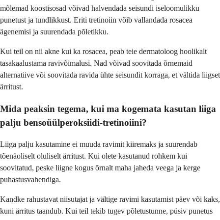
mõlemad koostisosad võivad halvendada seisundi iseloomulikku
punetust ja tundlikkust. Eriti tretinoiin võib vallandada rosacea
ägenemisi ja suurendada põletikku.
Kui teil on nii akne kui ka rosacea, peab teie dermatoloog hoolikalt
tasakaalustama ravivõimalusi. Nad võivad soovitada õrnemaid
alternatiive või soovitada ravida ühte seisundit korraga, et vältida liigset
ärritust.
Mida peaksin tegema, kui ma kogemata kasutan liiga
palju bensoüülperoksiidi-tretinoiini?
Liiga palju kasutamine ei muuda ravimit kiiremaks ja suurendab
tõenäoliselt oluliselt ärritust. Kui olete kasutanud rohkem kui
soovitatud, peske liigne kogus õrnalt maha jaheda veega ja kerge
puhastusvahendiga.
Kandke rahustavat niisutajat ja vältige ravimi kasutamist päev või kaks,
kuni ärritus taandub. Kui teil tekib tugev põletustunne, püsiv punetus