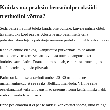
Kuidas ma peaksin bensoüülperoksiidi-
tretinoiini võtma?
Seda paikset ravimit tuleks kanda otse puhtale, kuivale nahale õhtul,
tavaliselt üks kord päevas. Alustage näo pesemisega õrna
puhastusvahendiga ja patsutage see enne pealekandmist täiesti kuivaks.
Kandke õhuke kiht kogu kahjustatud piirkonnale, mitte ainult
üksikutele vistrikele. See aitab vältida uute puhangute teket
ümbritsevatel aladel. Enamik inimesi leiab, et hernesuurune kogus
katab nende kogu näo piisavalt.
Parim on kanda seda ravimit umbes 20–30 minutit enne
magamaminekut, et see saaks täielikult imenduda. Vältige selle
pealekandmist vahetult pärast näo pesemist, kuna kergelt niiske nahk
võib suurendada ärrituse ohtu.
Enne pealekandmist ei pea te midagi konkreetset sööma, kuid vältige