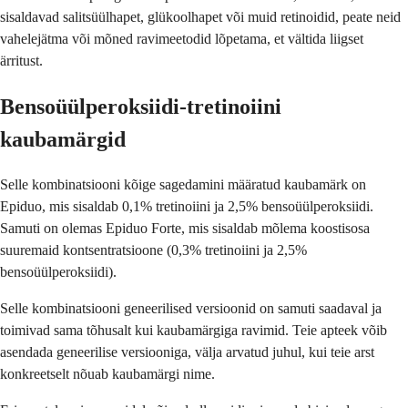
sisaldavad salitsüülhapet, glükoolhapet või muid retinoidid, peate neid
vahelejätma või mõned ravimeetodid lõpetama, et vältida liigset
ärritust.
Bensoüülperoksiidi-tretinoiini
kaubamärgid
Selle kombinatsiooni kõige sagedamini määratud kaubamärk on
Epiduo, mis sisaldab 0,1% tretinoiini ja 2,5% bensoüülperoksiidi.
Samuti on olemas Epiduo Forte, mis sisaldab mõlema koostisosa
suuremaid kontsentratsioone (0,3% tretinoiini ja 2,5%
bensoüülperoksiidi).
Selle kombinatsiooni geneerilised versioonid on samuti saadaval ja
toimivad sama tõhusalt kui kaubamärgiga ravimid. Teie apteek võib
asendada geneerilise versiooniga, välja arvatud juhul, kui teie arst
konkreetselt nõuab kaubamärgi nime.