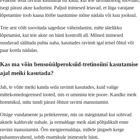
Peaksite seda ravimit kasutama nii kaua, kui teie dermatoloog soovitab,
isegi pärast akne kadumist. Paljud inimesed leiavad, et liiga varajane
lõpetamine toob kaasa lööbe taastumise mõne nädala või kuu jooksul.
Teie arst võib soovitada sageduse vähendamist, mitte täielikku
lõpetamist, kui teie akne on hästi kontrolli all. Mõned inimesed
suudavad säilitada puhta naha, kasutades ravimit igal teisel õhtul või
paar korda nädalas.
Kas ma võin bensoüülperoksiid-tretinoiini kasutamise
ajal meiki kasutada?
Jah, te võite meiki kanda seda ravimit kasutades, kuid valige
mittekomedogeensed tooted, mis ei ummista teie poore. Kandke meik
hommikul, mitu tundi pärast õhtust ravimi manustamist.
Otsige vundamente ja peitekreeme, mis on märgistatud kui sobivad
aknele kalduvale nahale, ja eemaldage meik alati põhjalikult enne
ravimi manustamist. Õrn meigieemaldaja, millele järgneb kerge
puhastusvahend, sobib enamikule inimestele hästi.