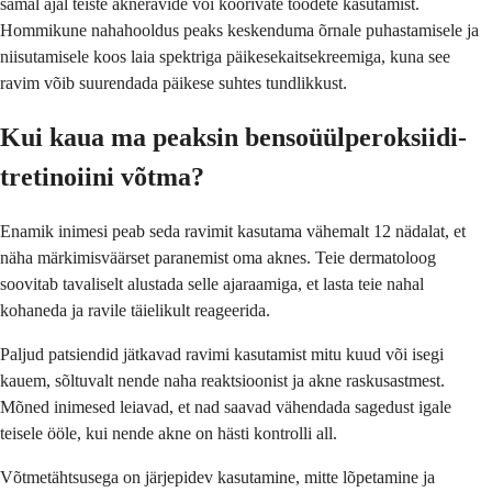
samal ajal teiste akneravide või koorivate toodete kasutamist.
Hommikune nahahooldus peaks keskenduma õrnale puhastamisele ja
niisutamisele koos laia spektriga päikesekaitsekreemiga, kuna see
ravim võib suurendada päikese suhtes tundlikkust.
Kui kaua ma peaksin bensoüülperoksiidi-
tretinoiini võtma?
Enamik inimesi peab seda ravimit kasutama vähemalt 12 nädalat, et
näha märkimisväärset paranemist oma aknes. Teie dermatoloog
soovitab tavaliselt alustada selle ajaraamiga, et lasta teie nahal
kohaneda ja ravile täielikult reageerida.
Paljud patsiendid jätkavad ravimi kasutamist mitu kuud või isegi
kauem, sõltuvalt nende naha reaktsioonist ja akne raskusastmest.
Mõned inimesed leiavad, et nad saavad vähendada sagedust igale
teisele ööle, kui nende akne on hästi kontrolli all.
Võtmetähtsusega on järjepidev kasutamine, mitte lõpetamine ja