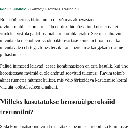
Kodu
Ravimid
Benzoyl Peroxide Tretinoin Topical Application Route
Bensoüülperoksiid-tretinoiin on võimas aknevastane
ravimikombinatsioon, mis ühendab kahte tõestatud koostisosa, et
võidelda vistrikega tõhusamalt kui kumbki eraldi. See retseptiravim
ühendab bensoüülperoksiidi bakterivastase toime tretinoiini nahka
uuendavate eelistega, luues tervikliku lähenemise kangekaelse akne
puhastamiseks.
Paljud inimesed leiavad, et see kombinatsioon on eriti kasulik, kui ühe
koostisosaga ravimid ei ole andnud soovitud tulemusi. Ravim toimib
aknet rünnates mitmest küljest, mis võib järjepideva kasutamise korral
viia aja jooksul selgema nahani.
Milleks kasutatakse bensoüülperoksiid-
tretinoiini?
Seda kombinatsioonravimit määratakse peamiselt mõõduka kuni raske