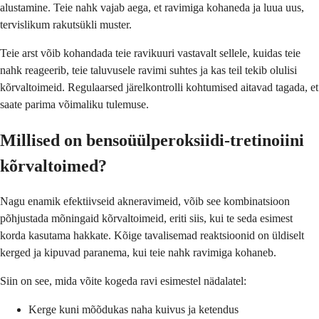
alustamine. Teie nahk vajab aega, et ravimiga kohaneda ja luua uus,
tervislikum rakutsükli muster.
Teie arst võib kohandada teie ravikuuri vastavalt sellele, kuidas teie
nahk reageerib, teie taluvusele ravimi suhtes ja kas teil tekib olulisi
kõrvaltoimeid. Regulaarsed järelkontrolli kohtumised aitavad tagada, et
saate parima võimaliku tulemuse.
Millised on bensoüülperoksiidi-tretinoiini
kõrvaltoimed?
Nagu enamik efektiivseid akneravimeid, võib see kombinatsioon
põhjustada mõningaid kõrvaltoimeid, eriti siis, kui te seda esimest
korda kasutama hakkate. Kõige tavalisemad reaktsioonid on üldiselt
kerged ja kipuvad paranema, kui teie nahk ravimiga kohaneb.
Siin on see, mida võite kogeda ravi esimestel nädalatel:
Kerge kuni mõõdukas naha kuivus ja ketendus