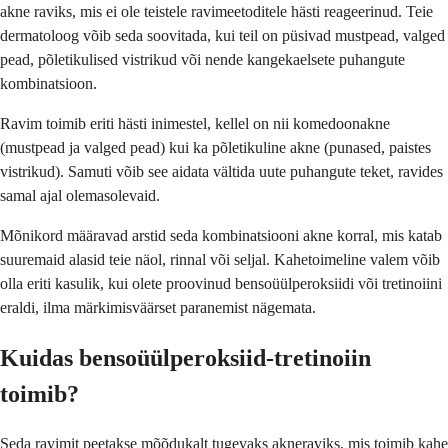
akne raviks, mis ei ole teistele ravimeetoditele hästi reageerinud. Teie
dermatoloog võib seda soovitada, kui teil on püsivad mustpead, valged
pead, põletikulised vistrikud või nende kangekaelsete puhangute
kombinatsioon.
Ravim toimib eriti hästi inimestel, kellel on nii komedoonakne
(mustpead ja valged pead) kui ka põletikuline akne (punased, paistes
vistrikud). Samuti võib see aidata vältida uute puhangute teket, ravides
samal ajal olemasolevaid.
Mõnikord määravad arstid seda kombinatsiooni akne korral, mis katab
suuremaid alasid teie näol, rinnal või seljal. Kahetoimeline valem võib
olla eriti kasulik, kui olete proovinud bensoüülperoksiidi või tretinoiini
eraldi, ilma märkimisväärset paranemist nägemata.
Kuidas bensoüülperoksiid-tretinoiin
toimib?
Seda ravimit peetakse mõõdukalt tugevaks akneraviks, mis toimib kahe