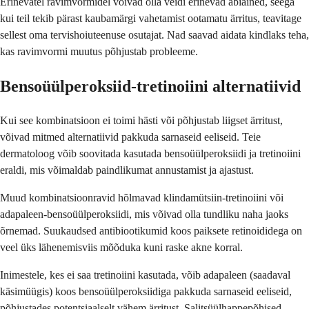
Erinevatel ravimvormidel võivad olla veidi erinevad abiained, seega
kui teil tekib pärast kaubamärgi vahetamist ootamatu ärritus, teavitage
sellest oma tervishoiuteenuse osutajat. Nad saavad aidata kindlaks teha,
kas ravimvormi muutus põhjustab probleeme.
Bensoüülperoksiid-tretinoiini alternatiivid
Kui see kombinatsioon ei toimi hästi või põhjustab liigset ärritust,
võivad mitmed alternatiivid pakkuda sarnaseid eeliseid. Teie
dermatoloog võib soovitada kasutada bensoüülperoksiidi ja tretinoiini
eraldi, mis võimaldab paindlikumat annustamist ja ajastust.
Muud kombinatsioonravid hõlmavad klindamütsiin-tretinoiini või
adapaleen-bensoüülperoksiidi, mis võivad olla tundliku naha jaoks
õrnemad. Suukaudsed antibiootikumid koos paiksete retinoididega on
veel üks lähenemisviis mõõduka kuni raske akne korral.
Inimestele, kes ei saa tretinoiini kasutada, võib adapaleen (saadaval
käsimüügis) koos bensoüülperoksiidiga pakkuda sarnaseid eeliseid,
põhjustades potentsiaalselt vähem ärritust. Salitsüülhappepõhised