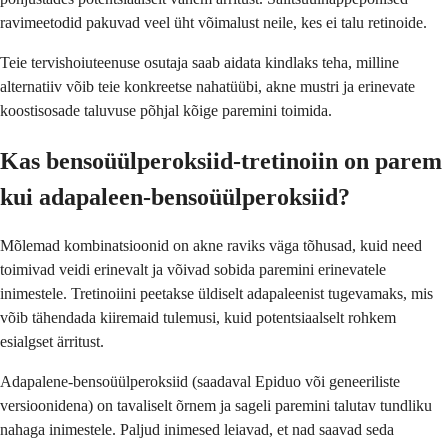
ravimeetodid pakuvad veel üht võimalust neile, kes ei talu retinoide.
Teie tervishoiuteenuse osutaja saab aidata kindlaks teha, milline
alternatiiv võib teie konkreetse nahatüübi, akne mustri ja erinevate
koostisosade taluvuse põhjal kõige paremini toimida.
Kas bensoüülperoksiid-tretinoiin on parem
kui adapaleen-bensoüülperoksiid?
Mõlemad kombinatsioonid on akne raviks väga tõhusad, kuid need
toimivad veidi erinevalt ja võivad sobida paremini erinevatele
inimestele. Tretinoiini peetakse üldiselt adapaleenist tugevamaks, mis
võib tähendada kiiremaid tulemusi, kuid potentsiaalselt rohkem
esialgset ärritust.
Adapalene-bensoüülperoksiid (saadaval Epiduo või geneeriliste
versioonidena) on tavaliselt õrnem ja sageli paremini talutav tundliku
nahaga inimestele. Paljud inimesed leiavad, et nad saavad seda