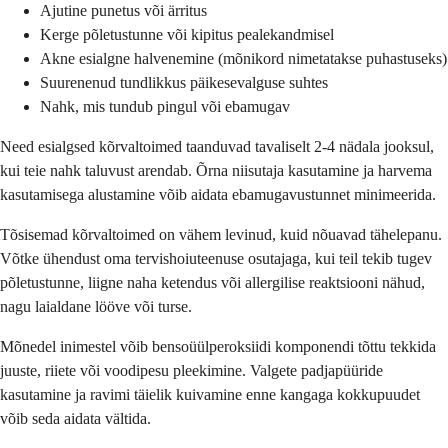
Ajutine punetus või ärritus
Kerge põletustunne või kipitus pealekandmisel
Akne esialgne halvenemine (mõnikord nimetatakse puhastuseks)
Suurenenud tundlikkus päikesevalguse suhtes
Nahk, mis tundub pingul või ebamugav
Need esialgsed kõrvaltoimed taanduvad tavaliselt 2-4 nädala jooksul,
kui teie nahk taluvust arendab. Õrna niisutaja kasutamine ja harvema
kasutamisega alustamine võib aidata ebamugavustunnet minimeerida.
Tõsisemad kõrvaltoimed on vähem levinud, kuid nõuavad tähelepanu.
Võtke ühendust oma tervishoiuteenuse osutajaga, kui teil tekib tugev
põletustunne, liigne naha ketendus või allergilise reaktsiooni nähud,
nagu laialdane lööve või turse.
Mõnedel inimestel võib bensoüülperoksiidi komponendi tõttu tekkida
juuste, riiete või voodipesu pleekimine. Valgete padjapüüride
kasutamine ja ravimi täielik kuivamine enne kangaga kokkupuudet
võib seda aidata vältida.