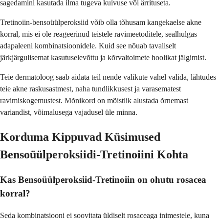
sagedamini kasutada ilma tugeva kuivuse või ärrituseta.
Tretinoiin-bensoüülperoksiid võib olla tõhusam kangekaelse akne
korral, mis ei ole reageerinud teistele ravimeetoditele, sealhulgas
adapaleeni kombinatsioonidele. Kuid see nõuab tavaliselt
järkjärgulisemat kasutuselevõttu ja kõrvaltoimete hoolikat jälgimist.
Teie dermatoloog saab aidata teil nende valikute vahel valida, lähtudes
teie akne raskusastmest, naha tundlikkusest ja varasematest
ravimiskogemustest. Mõnikord on mõistlik alustada õrnemast
variandist, võimalusega vajadusel üle minna.
Korduma Kippuvad Küsimused
Bensoüülperoksiidi-Tretinoiini Kohta
Kas Bensoüülperoksiid-Tretinoiin on ohutu rosacea
korral?
Seda kombinatsiooni ei soovitata üldiselt rosaceaga inimestele, kuna