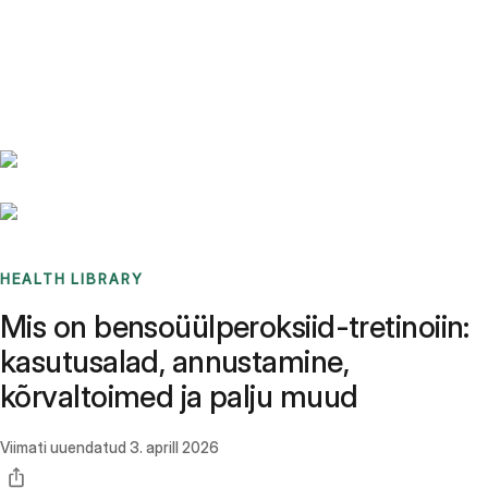
Benchmarks
Stories
FAQ
Sign up / Log in
HEALTH LIBRARY
Mis on bensoüülperoksiid-tretinoiin:
kasutusalad, annustamine,
kõrvaltoimed ja palju muud
Viimati uuendatud
3. aprill 2026